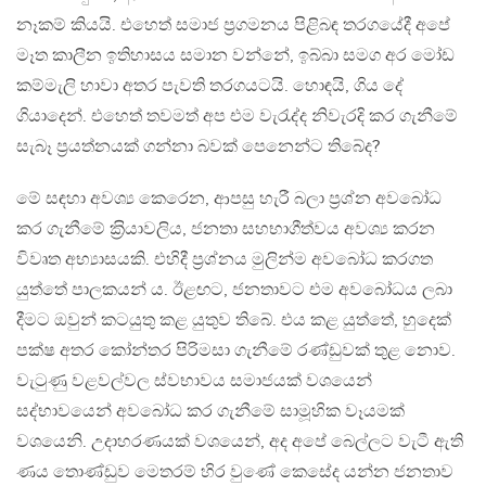
නෑකම් කියයි. එහෙත් සමාජ ප‍්‍රගමනය පිළිබඳ තරගයේදී අපේ
මෑත කාලීන ඉතිහාසය සමාන වන්නේ, ඉබ්බා සමග අර මෝඩ
කම්මැලි හාවා අතර පැවති තරගයටයි. හොඳයි, ගිය දේ
ගියාදෙන්. එහෙත් තවමත් අප එම වැරැද්ද නිවැරදි කර ගැනීමේ
සැබෑ ප‍්‍රයත්නයක් ගන්නා බවක් පෙනෙන්ට තිබේද?
මේ සඳහා අවශ්‍ය කෙරෙන, ආපසු හැරී බලා ප‍්‍රශ්න අවබෝධ
කර ගැනීමේ ක‍්‍රියාවලිය, ජනතා සහභාගීත්වය අවශ්‍ය කරන
විවෘත අභ්‍යාසයකි. එහිදී ප‍්‍රශ්නය මුලින්ම අවබෝධ කරගත
යුත්තේ පාලකයන් ය. ඊළඟට, ජනතාවට එම අවබෝධය ලබා
දීමට ඔවුන් කටයුතු කළ යුතුව තිබේ. එය කළ යුත්තේ, හුදෙක්
පක්ෂ අතර කෝන්තර පිරිමසා ගැනීමේ රණ්ඩුවක් තුළ නොව.
වැටුණු වළවල්වල ස්වභාවය සමාජයක් වශයෙන්
සද්භාවයෙන් අවබෝධ කර ගැනීමේ සාමූහික වෑයමක්
වශයෙනි. උදාහරණයක් වශයෙන්, අද අපේ බෙල්ලට වැටී ඇති
ණය තොණ්ඩුව මෙතරම් හිර වුණේ කෙසේද යන්න ජනතාව