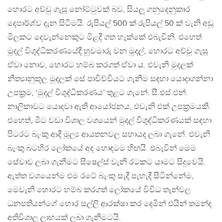
හොරට අච්චු ගැසූ නෝට්ටුවක් බව, සියලූ ගනුදෙනුකාර
දෙපාර්ශ්ව දැන සිටීමයි. රුපියල් 500 ක් රුපියල් 50 ක් වැනි අඩු
මිලකට දෙවැන්නෙකුට මිළදී ගත හැක්කේ එබැවිනි. එහෙත්
මුදල් විශුද්ධිකරණයේදී හුවමාරු වන මුදල්, හොරට අච්චු ගැසූ
ඒවා නොව, හොරට හම්බ කරගත් ඒවා ය. එවැනි මුදලක්
නීත්‍යානුකූල මුදලක් සේ පාවිච්චියට ගැනීම සඳහා යොදාගන්නා
උපක‍්‍රම, ‘මුදල් විශුද්ධිකරණය’ තුළට ගැනේ. සී.එස්.එන්.
නාලිකාවට යොදවා ඇති ආයෝජනය, එවැනි එක් උපක‍්‍රමයකි.
එහෙත්, මීට වඩා විශාල වශයෙන් මුදල් විශුද්ධිකරණයක් සඳහා
පිටරට බැංකු ආදී මූල්‍ය ආයතනවල සහායද ලබා ගැනේ. එවැනි
බැංකු බටහිර ලෝකයේ අද හොඳටම හිඟයි. එබැවින් මෙම
සේවාව ලබා ගැනීමට සීෂෙල්ස් වැනි රටකට යාමට සිදුවෙයි.
ඇත්ත වශයෙන්ම එම රටේ බැංකු සැදී පැහැදී සිටින්නේම,
මෙවැනි හොරට හම්බ කරගත් ලෝකයේ විවිධ තැන්වල
ධනපතියන්ගේ හොර සල්ලි ආරක්ෂා කර දෙමින් එයින් තමන්ද
අතිවිශාල ලාභයක් ලබා ගැනීමටයි.