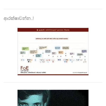
ආරක්ෂාවන්න..!