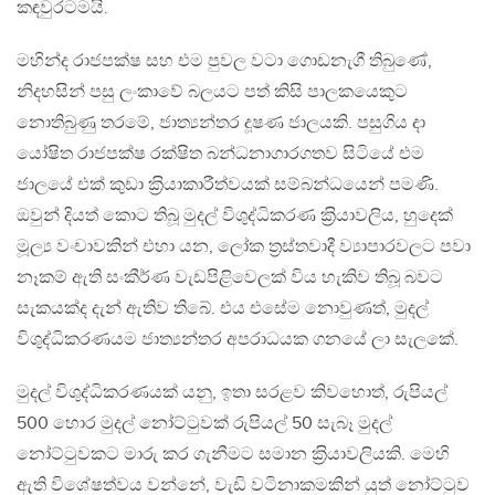
කඳවුරටමයි.
මහින්ද රාජපක්ෂ සහ එම පුවල වටා ගොඩනැගී තිබුණේ,
නිදහසින් පසු ලංකාවේ බලයට පත් කිසි පාලකයෙකුට
නොතිබුණු තරමේ, ජාත්‍යන්තර දූෂණ ජාලයකි. පසුගිය දා
යෝෂිත රාජපක්ෂ රක්ෂිත බන්ධනාගාරගතව සිටියේ එම
ජාලයේ එක් කුඩා ක‍්‍රියාකාරීත්වයක් සම්බන්ධයෙන් පමණි.
ඔවුන් දියත් කොට තිබූ මුදල් විශුද්ධිකරණ ක‍්‍රියාවලිය, හුදෙක්
මූල්‍ය වංචාවකින් එහා යන, ලෝක ත‍්‍රස්තවාදී ව්‍යාපාරවලට පවා
නෑකම් ඇති සංකීර්ණ වැඩපිළිවෙලක් විය හැකිව තිබූ බවට
සැකයක්ද දැන් ඇතිව තිබේ. එය එසේම නොවුණත්, මුදල්
විශුද්ධිකරණයම ජාත්‍යන්තර අපරාධයක ගනයේ ලා සැලකේ.
මුදල් විශුද්ධිකරණයක් යනු, ඉතා සරළව කිවහොත්, රුපියල්
500 හොර මුදල් නෝට්ටුවක් රුපියල් 50 සැබෑ මුදල්
නෝට්ටුවකට මාරු කර ගැනීමට සමාන ක‍්‍රියාවලියකි. මෙහි
ඇති විශේෂත්වය වන්නේ, වැඩි වටිනාකමකින් යුත් නෝට්ටුව