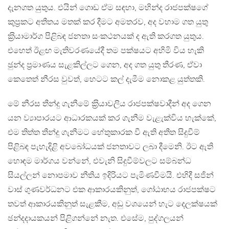
දැනගත යුතුය. එයින් ගොඩ ඒම සඳහා, මහින්ද රාජපක්ෂගේ
කුප‍්‍රකට අතීතය මතක් කර දීමට අමතරව, අද වහාම ගත යුතු
ක‍්‍රියාමාර්ග පිළිබඳ ජනතා සංකථනයක් ද ඇති කරගත යුතුය.
එහෙත් ඊළඟ මැතිවරණයේදී තම පක්ෂයට අහිමි විය හැකි
ඡුන්ද ප‍්‍රමාණය සැළකිල්ලට ගෙන, අද ගත යුතු තීරණ, ඒවා
කෙතෙත් නීරස වුවත්, හෙටට කල් දැමීම නොකළ යුත්තකි.
මේ නීරස තීන්දු ගැනීමේ ක‍්‍රියාවලිය රාජපක්ෂවාදීන් අද ගෙන
යන ව්‍යාපාරයට ආධාරකයක් කර ගැනීම වැළැක්විය හැක්කේ,
එම තිත්ත තීන්දු ගැනීමට හේතුකාරක වී ඇති අතීත සිදුවීම්
පිළිබඳ පැහැදිළි අවබෝධයක් ජනතාවට ලබා දීමෙනි. ඊට ඇති
හොඳම මාර්ගය වන්නේ, එවැනි සිදුවීම්වලට සම්බන්ධ
සියල්ලන් නොපමාව නීතිය ඉදිරියට පැමිණවීමයි. එහිදී සජින්
වාස් ගුණවර්ධනට එක ආකාරයකිනුත්, ගෝඨාභය රාජපක්ෂට
තවත් ආකාරයකිනුත් සැළකීම, අඩු වශයෙන් හැට දෙලක්ෂයක්
ඡන්දදායකයන් පිළිගන්නේ නැත. එසේම, පුද්ගලයන්