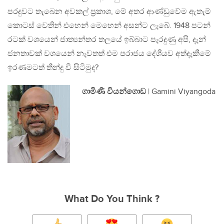
පරදුවට තැබෙන අවකල් ප‍්‍රකාශ, මේ අතර ආණ්ඩුවේම ඇතැම්
කොටස් වෙතින් එහෙන් මෙහෙන් අසන්ට ලැබේ. 1948 පටන්
රටක් වශයෙන් ජාත්‍යන්තර තලයේ ඉබ්බාට පැරදුණු අපි, දැන්
ජනතාවක් වශයෙන් නැවතත් එම පරාජය දේශීයව අත්දැකීමේ
ඉරණමටත් තීන්දු වී සිටිමුද?
ගාමිණී වියන්ගොඩ
| Gamini Viyangoda
What Do You Think ?