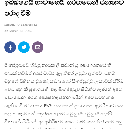
ඉබ්බගෙයි හාවාගෙයි තරඟයෙන් ජනතාව
පරාද වීම
GAMINI VIYANGODA
on
March 18, 2016
සිංගප්පූරුවේ හිටපු නායක ලී ක්වාන් යූ 1960 දශකයේ කී
දෙයක් තවමත් අපේ මාධ්‍ය තුළ නිතර උපුටා දැක්වේ. එනම්,
ඔහුගේ සිහිනය වුණේ, කවදා හෝ සිංගප්පූරුව ලංකාවක් කිරීම
බවට ඔහු කී ප‍්‍රකාශයකි. එදා සිංගප්පූරුව සිටින්ට ඇත්තේ අපට
වඩා මොන තරම් පස්සෙන්ද යන්න එයින් අපට වටහාගත්
හැකිය. වියට්නාමය 1975 වන තෙක් ප‍්‍රංශය සහ ඇමරිකාව යන
ලෝක බලවතුන් දෙන්නෙකු සමග මුහුණට මුහුණ හැප්පී
විනාශ වී සිටියත්, අද ආර්ථික වශයෙන් ගව් ගානකින් අපව පසු