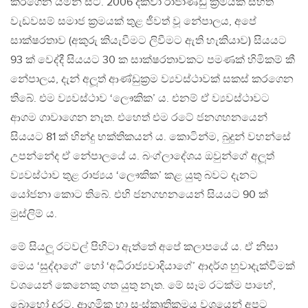
කරගෙන යමින් සිටී. 2006 දක්වා රාජාණ්ඩු ක‍්‍රමයක් සහිත
වැඩවසම් සමාජ ක‍්‍රමයක් තුළ ජීවත් වූ නේපාලය, අපේ
සාක්ෂරතාව (අකුරු කියැවීමට ලිවීමට ඇති හැකියාව) සියයට
93 ක් වෙද්දී සියයට 30 ක සාක්ෂරතාවකට පමණක් හිමිකම් කී
නේපාලය, දැන් අලූත් ආණ්ඩුක‍්‍රම ව්‍යවස්ථාවක් සකස් කරගෙන
තිබේ. එම ව්‍යවස්ථාව ‘ලෞකික’ ය. එනම් ඒ ව්‍යවස්ථාවට
ආගම ගාවාගෙන නැත. එහෙත් එම රටේ ජනගහනයෙන්
සියයට 81 ක් හින්දු භක්තිකයන් ය. කොටින්ම, බුදුන් වහන්සේ
උපන්නේද ඒ නේපාලයේ ය. බංග්ලාදේශය ඔවුන්ගේ අලූත්
ව්‍යවස්ථාව තුළ රාජ්‍යය ‘ලෞකික’ කළ යුතු බවට දැනට
යෝජනා කොට තිබේ. එහි ජනගහනයෙන් සියයට 90 ක්
මුස්ලිම් ය.
මේ සියලූ රටවල් පිහිටා ඇත්තේ අපේ කලාපයේ ය. ඒ නිසා
මෙය ‘සුද්දාගේ’ හෝ ‘අධිරාජ්‍යවාදියාගේ’ ආදර්ශ හුවාදැක්වීමක්
වශයෙන් කෙනෙකු ගත යුතු නැත. මේ සෑම රටක්ම පාහේ,
බොහෝ දුරට, ආගමික හා සංස්කෘතිකමය වශයෙන් අපට