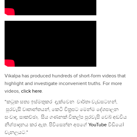
Vikalpa has produced hundreds of short-form videos that
highlight and investigate inconvenient truths. For more
videos,
click here
.
"කටුක සත්‍ය ඉස්මතුකර දැක්වෙන වාර්තා වැඩසටහන්,
පුරවැසි වෘතාන්තයන්, කෙටි චිත්‍රපට මෙන්ම දේශපාලන
සංවාද, සාකච්ඡා, සිය ගණනක් විකල්ප පුරවැසි වෙබ් අඩවිය
නිශ්පාදනය කර ඇත. පිවිසෙන්න අපගේ
YouTube
වීඩියෝ
චැනලයට."