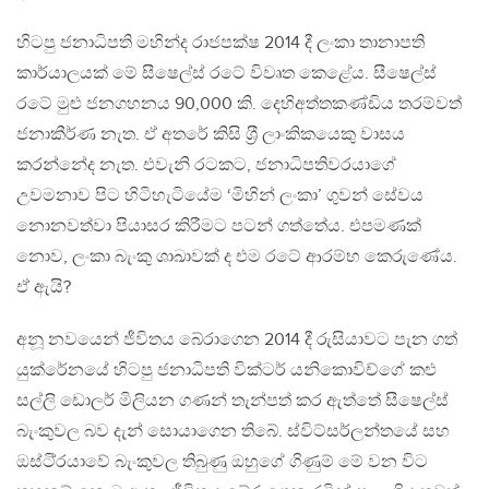
හිටපු ජනාධිපති මහින්ද රාජපක්ෂ 2014 දී ලංකා තානාපති
කාර්යාලයක් මේ සීෂෙල්ස් රටේ විවෘත කෙළේය. සීෂෙල්ස්
රටේ මුළු ජනගහනය 90,000 කි. දෙහිඅත්තකණ්ඩිය තරම්වත්
ජනාකීර්ණ නැත. ඒ අතරේ කිසි ශ‍්‍රී ලාංකිකයෙකු වාසය
කරන්නේද නැත. එවැනි රටකට, ජනාධිපතිවරයාගේ
උවමනාව පිට හිටිහැටියේම ‘මිහින් ලංකා’ ගුවන් සේවය
නොනවත්වා පියාසර කිරීමට පටන් ගත්තේය. එපමණක්
නොව, ලංකා බැංකු ශාඛාවක් ද එම රටේ ආරම්භ කෙරුණේය.
ඒ ඇයි?
අනූ නවයෙන් ජීවිතය බේරාගෙන 2014 දී රුසියාවට පැන ගත්
යුක්රේනයේ හිටපු ජනාධිපති වික්ටර් යනිකොවිච්ගේ කළු
සල්ලි ඩොලර් මිලියන ගණන් තැන්පත් කර ඇත්තේ සීෂෙල්ස්
බැංකුවල බව දැන් සොයාගෙන තිබේ. ස්විට්සර්ලන්තයේ සහ
ඔස්ටි‍්‍රයාවේ බැංකුවල තිබුණු ඔහුගේ ගිණුම් මේ වන විට