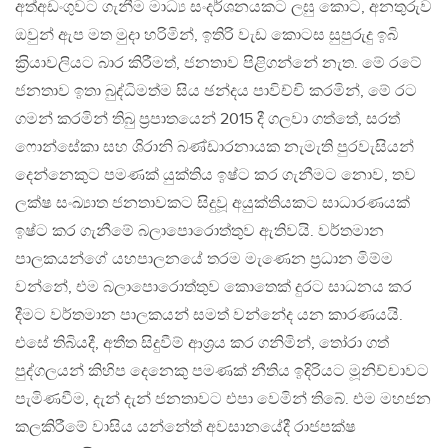
අත්අඩංගුවට ගැනීම මාධ්‍ය සංදර්ශනයකට ලඝු කොට, අනතුරුව
ඔවුන් ඇප මත මුදා හරිමින්, ඉතිරි වැඩ කොටස සුපුරුදු ඉබි
ක‍්‍රියාවලියට බාර කිරීමත්, ජනතාව පිළිගන්නේ නැත. මේ රටේ
ජනතාව ඉතා බුද්ධිමත්ම සිය ඡන්දය පාවිච්චි කරමින්, මේ රට
ගමන් කරමින් තිබු ප‍්‍රපාතයෙන් 2015 දී ගලවා ගත්තේ, සරත්
ෆොන්සේකා සහ ශිරානි බණ්ඩාරනායක නැමැති පුරවැසියන්
දෙන්නෙකුට පමණක් යුක්තිය ඉෂ්ට කර ගැනීමට නොව, තව
ලක්ෂ සංඛ්‍යාත ජනතාවකට සිදුවූ අයුක්තියකට සාධාරණයක්
ඉෂ්ට කර ගැනීමේ බලාපොරොත්තුව ඇතිවයි. වර්තමාන
පාලකයන්ගේ යහපාලනයේ තරම මැණෙන ප‍්‍රධාන මිම්ම
වන්නේ, එම බලාපොරොත්තුව කොතෙක් දුරට සාධනය කර
දීමට වර්තමාන පාලකයන් සමත් වන්නේද යන කාරණයයි.
එසේ තිබියදී, අතීත සිදුවීම් ආශ‍්‍රය කර ගනිමින්, තෝරා ගත්
පුද්ගලයන් කිහිප දෙනෙකු පමණක් නීතිය ඉදිරියට මූනිච්චාවට
පැමිණවීම, දැන් දැන් ජනතාවට එපා වෙමින් තිබේ. එම මහජන
කලකිරීමේ වාසිය යන්නේත් අවසානයේදී රාජපක්ෂ