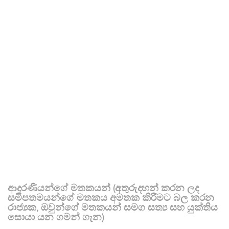
ආදරණීයන්ගේ මතකයන් (අතුරුදහන් කරන ලද
සමීපතමයන්ගේ මතකය අමතක කිරීමට බල කරන
රාජ්‍යක, ඔවුන්ගේ මතකයන් සමග සත්‍ය සහ යුක්තිය
සොයා යන ගමන් ගැන)