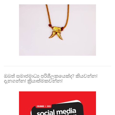
ඔබත් සමාජමාධ්‍ය පරිශීලකයෙක්ද? කියවන්න!
දැනගන්න! ක්‍රියාත්මකවන්න!