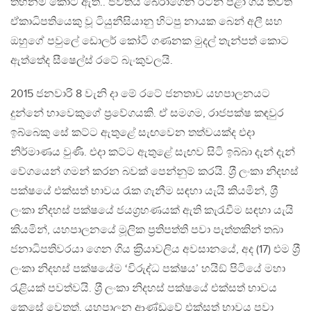
තහනම් කොට ඇත.. ජීවිතය බේරාගෙන රටින් පළා ගිය තවත්
ඒකාධිපතියෙකු වූ ටියුනීසියානු හිටපු නායක බෙන් අලී සහ
ඔහුගේ පවුලේ ඩොලර් කෝටි ගණනක මුදල් තැන්පත් කොට
ඇත්තේද සීෂෙල්ස් රටේ බැංකුවලයි.
2015 ජනවාරි 8 වැනි දා මේ රටේ ජනතාව යහපාලනයට
දුන්නේ හාවෙකුගේ ප‍්‍රවේගයකි. ඒ සමගම, රාජපක්ෂ කඳවුර
ඉබ්බෙකු සේ කට්ට ඇතුළේ සැඟවෙන තත්වයක්ද එදා
නිර්මාණය වුණි. එදා කට්ට ඇතුළේ සැඟව සිටි ඉබ්බා දැන් දැන්
වේගයෙන් ගමන් කරන බවක් පෙන්නුම් කරයි. ශ‍්‍රී ලංකා නිදහස්
පක්ෂයේ එක්සත් භාවය රැක ගැනීම සඳහා යැයි කියමින්, ශ‍්‍රී
ලංකා නිදහස් පක්ෂයේ ජයග‍්‍රහණයක් ඇති කැරැවීම සඳහා යැයි
කියමින්, යහපාලනයේ මූලික ප‍්‍රතිපත්ති පවා පැත්තකින් තබා
ජනාධිපතිවරයා ගෙන ගිය ක‍්‍රියාවලිය අවසානයේ, අද (17) එම ශ‍්‍රී
ලංකා නිදහස් පක්ෂයේම ‘විරුද්ධ පක්ෂය’ හයිඞ් පිටියේ මහා
රැළියක් පවත්වයි. ශ‍්‍රී ලංකා නිදහස් පක්ෂයේ එක්සත් භාවය
කෙසේ වෙතත්, යහපාලන ආණ්ඩුවේ එක්සත් භාවය පවා