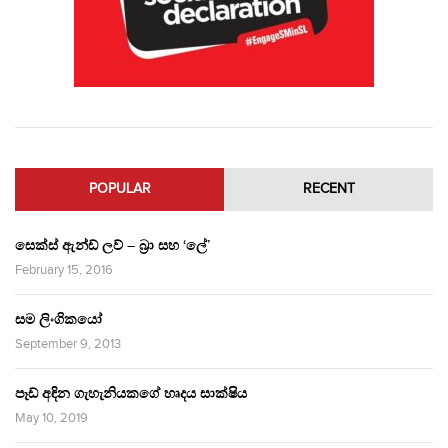
POPULAR
RECENT
සෙක්ස් ඇන්ඩ් ලව් – බ්‍රා සහ ‘ලේ’
February 15, 2016
සම ලිංගිකයෝ
September 9, 2013
පෑඩ් අඳින ගැහැනියකගේ හෘදය සාක්ෂිය
May 10, 2019