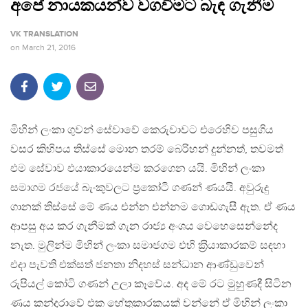
අපේ නායකයන්ව වගවීමට බැඳ ගැනීම
VK TRANSLATION
on
March 21, 2016
මිහින් ලංකා ගුවන් සේවාවේ කෙරුවාවට එරෙහිව පසුගිය
වසර කිහිපය තිස්සේ මොන තරම් බෙරිහන් දුන්නත්, තවමත්
එම සේවාව එයාකාරයෙන්ම කරගෙන යයි. මිහින් ලංකා
සමාගම රජයේ බැංකුවලට ප‍්‍රකෝටි ගණන් ණයයි. අවුරුදු
ගානක් තිස්සේ මේ ණය එන්න එන්නම ගොඩගැසී ඇත. ඒ ණය
ආපසු අය කර ගැනීමක් ගැන රාජ්‍ය අංශය වෙහෙසෙන්නේද
නැත. මුලින්ම මිහින් ලංකා සමාජගම එහි ක‍්‍රියාකාරකම් සඳහා
එදා පැවති එක්සත් ජනතා නිදහස් සන්ධාන ආණ්ඩුවෙන්
රුපියල් කෝටි ගණන් උලා කෑවේය. අද මේ රට මුහුණදී සිටින
ණය කන්දරාවේ එක හේතුකාරකයක් වන්නේ ඒ මිහින් ලංකා