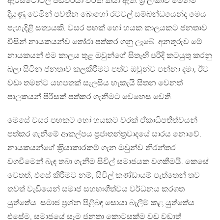
ඇරිස්ටෝටල් පඬිවරයා වරක් කියා ඇත. ශ‍්‍රී ලංකාව මෙන්ම
දියුණු වෙමින් පවතින බොහෝ රටවල් සම්බන්ධයෙන්ද මෙය
පැහැදිළි සත්‍යයකි. වසර පහක් හෝ හයක කාලයකට ජනතාව
විසින් නායකයන්ව තෝරා පත්කර ගනු ලැබේ. අනතුරුව මේ
නායකයන් එම කාලය තුළ ඔවුන්ගේ සිතැඟි පරිදි කටයුතු කරනු
බලා සිටින ජනතාව කලකිරීමට පත්ව ඔවුන්ව පන්නා දමා, ඊට
වඩා තමන්ට යහපතක් සැලසිය හැකැයි සිතන වෙනත්
පාලකයන් පිරිසක් පත්කර ගැනීමට වෙහෙස වෙති.
මෙසේ වසර පහකට හෝ හයකට වරක් ඒකාධිපතිත්වයන්
පත්කර ගැනීමේ ආකල්පය ප‍්‍රජාතන්ත‍්‍රවාදයේ සාරය නොවේ.
නායකයන්ගේ ක‍්‍රියාකාරකම් ගැන ඔවුන්ව නිරන්තර
වගවීමෙන් බැඳ තබා ගැනීම සිවිල් සමාජයක වගකීමයි. කෙසේ
වෙතත්, එසේ කිරීමට නම්, සිවිල් කණ්ඩායම් පැත්තෙන් තව
තවත් වැඩියෙන් සමාජ සහභාගීත්වය වර්ධනය කරගත
යුත්තේය. සමාජ ප‍්‍රශ්න පිළිබඳ සොයා බැලීම් කළ යුත්තේය.
එසේම, සමාජයේ සෑම ජනතා කොටසක්ම වඩ වඩාත්