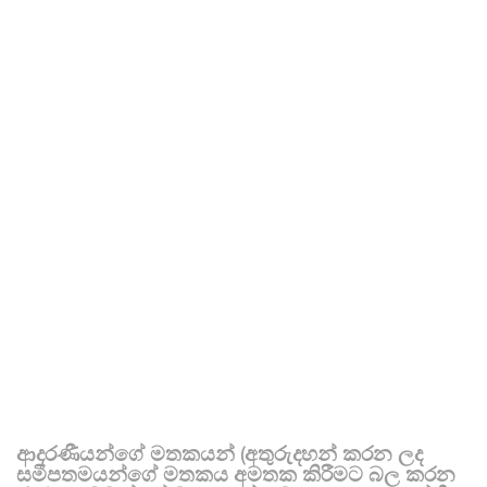
ආදරණීයන්ගේ මතකයන් (අතුරුදහන් කරන ලද
සමීපතමයන්ගේ මතකය අමතක කිරීමට බල කරන