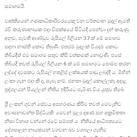
සමාගමයි.
වෘත්තියෙන් ගණකාධිකාරීවරයෙකු වන වර්තමාන මුදල් ඇමති
රවි කරුණානායක එදා විපක්ෂයේ සිටියදී පෙන්වා දුන් කරුණු
අනුව, පැවති ආණ්ඩුව රුපියල් බිලියන 3.7 ක් මේ සමාගම
සඳහා නාස්ති කොට තිබුණි. එතරම් මුදලක් වියදම් කොට
තිබියදීත් එම සමාගම සතුව කිසි වත්කමක් නොවුණි. එසේ
තිබියදී තවත් රුපියල් බිලියන 6 ක් මේ සමාගමට පොම්ප කරන
ලද්දේ දවසකට රුපියල් හතළිස් ලක්ෂයක් පාඩු ලබද්දී ය. මිහින්
ලංකා ගැන එදා කී දෑ සැබෑ නම්, ජනතා මුදල් කොල්ලකෑ අදාළ
පුද්ගලයන් සියල්ලන් නීතිය ඉදිරියට පැමිණ විය යුතුව තිබේ.
ශ‍්‍රී ලංකන් ගුවන් සේවය අපහරණය කිරීම තවත් මෙවැනිව
අවාසනාවන්ත සිද්ධියකි. මෙවන් මූල්‍ය දූෂණ සහ අක‍්‍රමිකතා
නිසා විනාශ වන්නේ රටේ සම්පත් ය. නීතියේ ආධිපත්‍යයට
දේශපාලන නායකයන් වගවන බව වගබලා ගැනීම