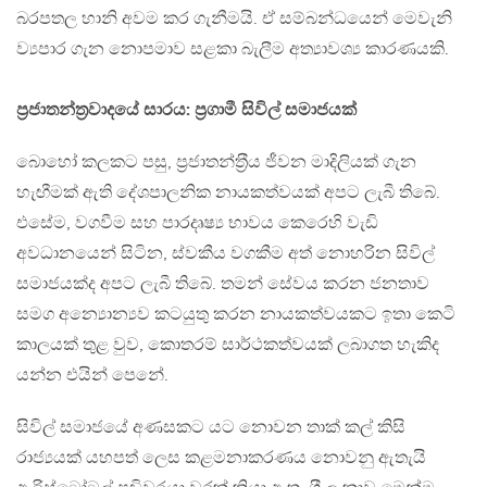
බරපතල හානි අවම කර ගැනීමයි. ඒ සම්බන්ධයෙන් මෙවැනි
ව්‍යපාර ගැන නොපමාව සළකා බැලීම අත්‍යාවශ්‍ය කාරණයකි.
ප‍්‍රජාතන්ත‍්‍රවාදයේ සාරය: ප‍්‍රගාමී සිවිල් සමාජයක්
බොහෝ කලකට පසු, ප‍්‍රජාතන්ත‍්‍රීය ජීවන මාදිලියක් ගැන
හැඟීමක් ඇති දේශපාලනික නායකත්වයක් අපට ලැබී තිබේ.
එසේම, වගවීම සහ පාරදෘෂ්‍ය භාවය කෙරෙහි වැඩි
අවධානයෙන් සිටින, ස්වකීය වගකීම අත් නොහරින සිවිල්
සමාජයක්ද අපට ලැබී තිබේ. තමන් සේවය කරන ජනතාව
සමග අන්‍යොන්‍යව කටයුතු කරන නායකත්වයකට ඉතා කෙටි
කාලයක් තුළ වුව, කොතරම් සාර්ථකත්වයක් ලබාගත හැකිද
යන්න එයින් පෙනේ.
සිවිල් සමාජයේ අණසකට යට නොවන තාක් කල් කිසි
රාජ්‍යයක් යහපත් ලෙස කළමනාකරණය නොවනු ඇතැයි