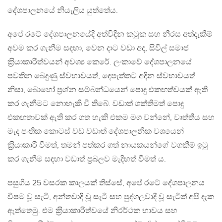
දේශපාලනයේ නියැලිය යුත්තේය.
අපේ රටේ දේශපාලනයේදි අත්විඳින කටුක සහ නීරස අත්දැකීම්
අවම කර ගැනීම සඳහා, වෙන දාට වඩා අද, සිවිල් සමාජ
ක‍්‍රියාකාරීත්වයන් අවශ්‍ය කෙරේ. ලංකාවේ දේශපාලනයේ
පවතින බෙදුණු ස්වභාවයත්, දෙපැත්තට අදින ස්වභාවයත්
නිසා, බොහෝ ප‍්‍රශ්න සම්බන්ධයෙන් පොදු එකඟත්වයක් ඇති
කර ගැනීමට නොහැකි වී තිබේ. වඩාත් ශක්තිමත් පොදු
එකඟතාවක් ඇති කර ගත හැකි එකම මග වන්නේ, වෘත්තීය සහ
මැද පංතික කොටස් වඩ වඩාත් දේශපාලනික වශයෙන්
ක‍්‍රියාකාරී වීමත්, තමන් පත්කර ගත් නායකයන්ගේ වගකීම් ඉටු
කර ගැනීම සඳහා වඩාත් ප‍්‍රබලව මැදිහත් වීමත් ය.
පසුගිය 25 වසරක කාලයක් තිස්සේ, අපේ රටේ දේශපාලනය
විෂම වූ සැටි, අන්තවාදී වූ සැටි සහ පුද්ගලවාදී වූ සැටිත් අපි දැක
ඇත්තෙමු. එම ක‍්‍රියාකාරීත්වයේ නිරර්ථක භාවය සහ