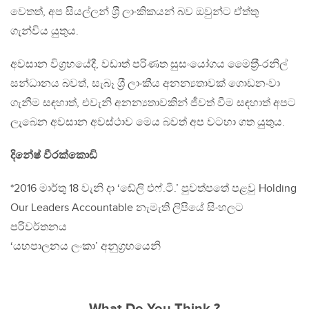
වෙතත්, අප සියල්ලන් ශ‍්‍රී ලාංකිකයන් බව ඔවුන්ට ඒත්තු
ගැන්විය යුතුය.
අවසාන විග‍්‍රහයේදී, වඩාත් පරිණත සුසංයෝගය මෛත‍්‍රී-රනිල්
සන්ධානය බවත්, සැබෑ ශ‍්‍රී ලාංකීය අනන්‍යතාවක් ගොඩනංවා
ගැනීම සඳහාත්, එවැනි අනන්‍යතාවකින් ජීවත් වීම සඳහාත් අපට
ලැබෙන අවසාන අවස්ථාව මෙය බවත් අප වටහා ගත යුතුය.
දිනේෂ් වීරක්කොඩි
*2016 මාර්තු 18 වැනි දා ‘ඬේලි එෆ්.ටී.’ පුවත්පතේ පළවු Holding
Our Leaders Accountable නැමැති ලිපියේ සිංහලට
පරිවර්තනය
‘යහපාලනය ලංකා’ අනුග‍්‍රහයෙනි
What Do You Think ?