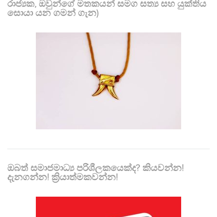
රාජ්‍යක, ඔවුන්ගේ මතකයන් සමග සත්‍ය සහ යුක්තිය
සොයා යන ගමන් ගැන)
ඔබත් සමාජමාධ්‍ය පරිශීලකයෙක්ද? කියවන්න!
දැනගන්න! ක්‍රියාත්මකවන්න!