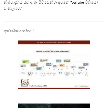
නිශ්පාදනය කර ඇත. පිවිසෙන්න අපගේ
YouTube
වීඩියෝ
චැනලයට."
ආරක්ෂාවන්න..!