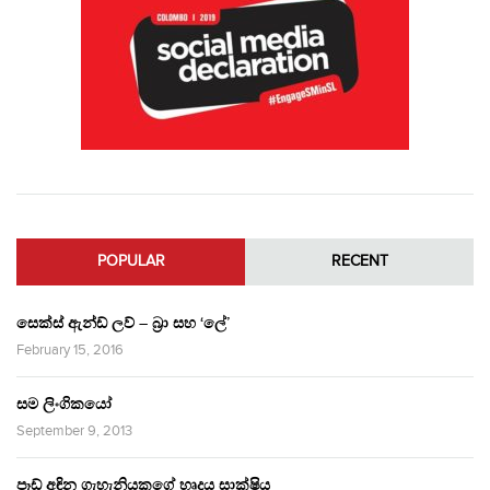
POPULAR
RECENT
සෙක්ස් ඇන්ඩ් ලව් – බ්‍රා සහ ‘ලේ’
February 15, 2016
සම ලිංගිකයෝ
September 9, 2013
පෑඩ් අඳින ගැහැනියකගේ හෘදය සාක්ෂිය