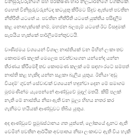
විනිසුරුවරුන්ගේ සහ පරීක්ෂණ භාර නිලධාරීන්ගේ වගකීමකි.
එහෙත් විනිසුරුවරුන්ටද කටයුතු කිරීමට සිදුව ඇත්තේ පවතින
නීතිරීති යටතේ ය. පවතින නීතිරීති යටතේ යුක්තිය පසිඳලීම
කළ නොහැක්කේ නම්, මහජන බලපෑම් යටතේ ඊට විසඳුමක්
සැපයිය හැක්කේ පාර්ලිමේන්තුවටයි.
වාණිජමය වශයෙන් විශාල නාස්තියක් වන මිහින් ලංකා තව
කොපමණ කලක් මෙලෙස පවත්වාගෙන යන්නේද යන්න
තීරණය කිරීමේදී තව කොපමණ කලක් මේ සඳහා රටේ සම්පත්
නාස්ති කළ හැකිද යන්න සළකා බැලිය යුතුය. ඊනියා ‘අඩු
වියදම්’ ගුවන් සේවාවක් වශයෙන් හඳුන්වා දෙන මේ සමාගම
මුළුමණින්ම යැපෙන්නේ ආණ්ඩුවේ මුදල් මතයි. කිසි පලක්
නැති මේ නාස්තිය නිසා ඇති වන මූල්‍ය හිඟය නතර කර
ගැනීමට හයියක් ආණ්ඩුවට තිබිය යුතුය.
අද ආණ්ඩුවේ ප‍්‍රමුඛස්ථානය ගත යුත්තේ, ලෝකයේ දැනට ඇති
වෙමින් පවතින ආර්ථික අවපාතය නිසා ලංකාවට ඇති විය හැකි