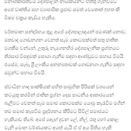
විනාශකාරීත්වය දේශපාලන නායකයන්ට ඒත්තු ගැන්වීමට
අපේ වෘත්තීය සහ ව්‍යාපාරික ප‍්‍රජාව සමත් වෙතොත් ඉහත කී
විෂම චක‍්‍රය කැඩිය හැකිය.
වර්තමාන සන්දර්භය තුළ අපේ දේශපාලඥයන් පමණක් නොව,
මතවාද ගොඩනගන වෙනත් සෑම කොටසක්මත් සතු ජාතික
වගකීම වන්නේ, උතුරු නැගෙනහිර දේශපාලනික ප‍්‍රශ්නයට
තිරසාර විසඳුමක් සොයා ගැනීම සඳහා ආණ්ඩුවට සහාය වීමයි.
එසේම, සැබෑ ශ‍්‍රී ලාංකීය අනන්‍යතාවක් ගොඩනගා ගැනීම සඳහා
ඔවුන්ට සහාය වීමයි.
ස්වාධීන හෘද සාක්ෂියක් සහිත සාමූහික පිරිසක් වශයෙන්
කටයුතු කරමින් ජාතික ප‍්‍රශ්න දෙස සාධනීය ආකාරයෙන්
බැලීමට වෙනත් සෑම සමාජ කොටසක්ම යොමු කැරැවීම මගින්
තම සමාජ කැපවීම ප‍්‍රදර්ශනය කිරීමට සිවිල් සමාජයට
හැකියාව තිබේ. අපේ ඇෙඟ් දුවන ලේ, නිල්, රතු හෝ කොල
වැනි මොන වර්ණයකට අයත් යැයි ඒ ඒ අය සිතිය හැකි