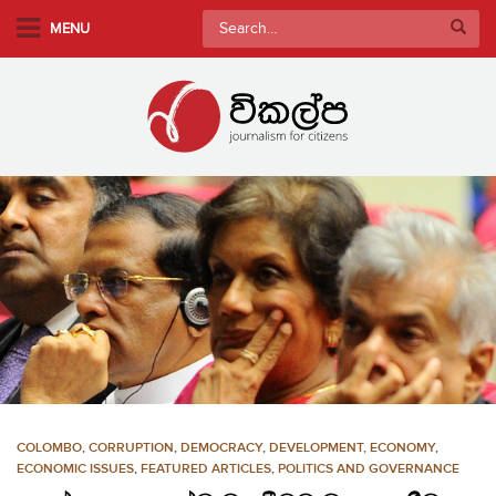
S
Search
MENU
k
for:
i
p
t
o
m
a
i
n
c
o
n
t
e
n
COLOMBO
,
CORRUPTION
,
DEMOCRACY
,
DEVELOPMENT, ECONOMY
,
t
ECONOMIC ISSUES
,
FEATURED ARTICLES
,
POLITICS AND GOVERNANCE