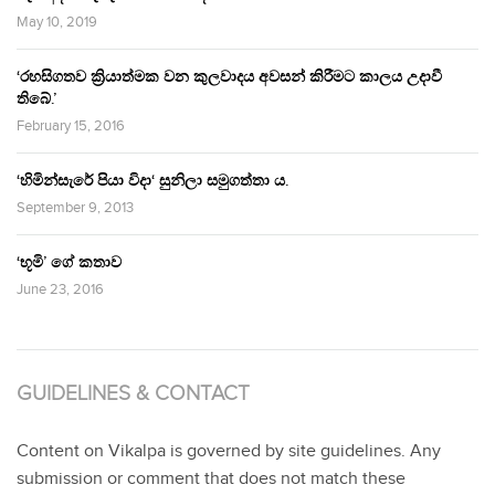
May 10, 2019
‘රහසිගතව ක්‍රියාත්මක වන කුලවාදය අවසන් කිරීමට කාලය උදාවී
තිබේ.’
February 15, 2016
‘හිමින්සැරේ පියා විදා‘ සුනිලා සමුගත්තා ය.
September 9, 2013
‘භූමි’ ගේ කතාව
June 23, 2016
GUIDELINES & CONTACT
Content on Vikalpa is governed by site guidelines. Any
submission or comment that does not match these