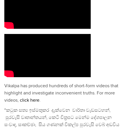
Vikalpa has produced hundreds of short-form videos that
highlight and investigate inconvenient truths. For more
videos,
click here
.
"කටුක සත්‍ය ඉස්මතුකර දැක්වෙන වාර්තා වැඩසටහන්,
පුරවැසි වෘතාන්තයන්, කෙටි චිත්‍රපට මෙන්ම දේශපාලන
සංවාද, සාකච්ඡා, සිය ගණනක් විකල්ප පුරවැසි වෙබ් අඩවිය