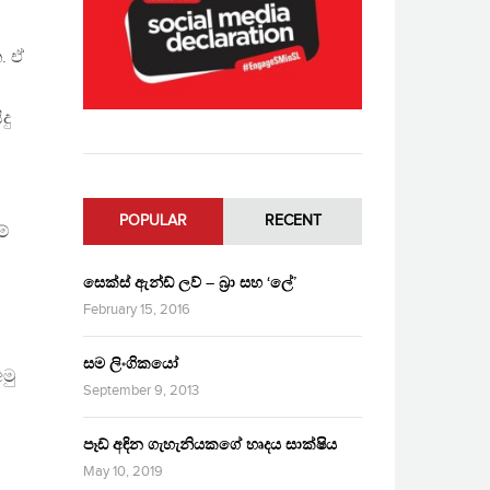
. ඒ
දු
POPULAR
RECENT
ම්
සෙක්ස් ඇන්ඩ් ලව් – බ්‍රා සහ ‘ලේ’
February 15, 2016
සම ලිංගිකයෝ
මු
September 9, 2013
පෑඩ් අඳින ගැහැනියකගේ හෘදය සාක්ෂිය
May 10, 2019