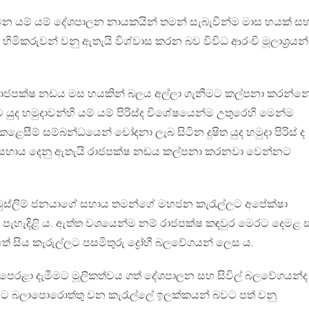
 වන යම් යම් දේශපාලන නායකයින් තමන් සැබැවින්ම මාස හයක් ස
හිමිකරුවන් වනු ඇතැයි විශ්වාස කරන බව විවිධ ආරංචි මූලාශ්‍රයන්
රාජපක්ෂ නඩය මස හයකින් බලය අල්ලා ගැනීමට කල්පනා කරන්න
 යුද හමුදාවන්හි යම් යම් පිරිස්ද විශේෂයෙන්ම උතුරෙහි මෙන්ම
ෙසීම් සම්බන්ධයෙන් චෝදනා ලැබ සිටින දුෂිත යුද හමුදා පිරිස් ද
සහාය දෙනු ඇතැයි රාජපක්ෂ නඩය කල්පනා කරනවා වෙන්නට
ුස්ලිම් ජනයාගේ සහාය තමන්ගේ මහජන කැරැල්ලට අපේක්ෂා
පැහැදිළි ය. ඇත්ත වශයෙන්ම නම් රාජපක්ෂ කඳවුර මෙරට දෙමළ 
ේ සිය කැරුල්ලට පසමිතුරු ද්‍රෝහී බලවේගයන් ලෙස ය.
ෙරළා දැමීමට මූලිකත්වය ගත් දේශපාලන සහ සිවිල් බලවේගයන්ද
 බලාපොරොත්තු වන කැරැල්ලේ ඉලක්කයන් බවට පත් වනු