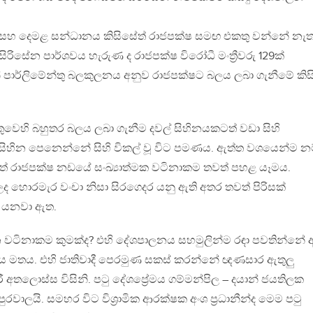
සය සහ දෙමළ සන්ධානය කිසිසේත් රාජපක්ෂ සමඟ එකතු වන්නේ නැත
 සිරිසේන පාර්ශවය හැරුණ ද රාජපක්ෂ විරෝධී මංත්‍රීවරු 129ක්
ින් පාර්ලිමේන්තු බලකුලනය අනුව රාජපක්ෂට බලය ලබා ගැනීමේ කිසි
ුවෙහි බහුතර බලය ලබා ගැනීම දවල් සිහිනයකටත් වඩා සිහි
ර සිහින පෙනෙන්නේ සිහි විකල් වූ විට පමණය. ඇත්ත වශයෙන්ම න
ත්තේ රාජපක්ෂ නඩයේ සංඛ්‍යාත්මක වටිනාකම තවත් පහළ යෑමය.
ොරමැර වංචා නිසා සිරගෙදර යනු ඇති අතර තවත් පිරිසක්
ී යනවා ඇත.
ටිනාකම කුමක්ද? එහි දේශපාලනය සහමුලින්ම රඳා පවතින්නේ අ
ේමය මතය. එහි ජාතිවාදී පෙරමුණ සකස් කරන්නේ ඥණසාර ඇතුලු
අතලොස්ස විසිනි. පටු දේශප්‍රේමය ගම්මන්පිල – දයාන් ජයතිලක
් පුරවාලයි. සමහර විට විශ්‍රාමික ආරක්ෂක අංශ ප්‍රධානීන්ද මෙම පටු