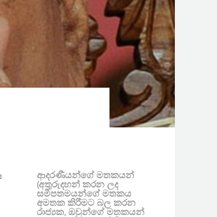
ආදරණීයන්ගේ මතකයන්
ෂ
(අතුරුදහන් කරන ලද
සමීපතමයන්ගේ මතකය
අමතක කිරීමට බල කරන
රාජ්‍යක, ඔවුන්ගේ මතකයන්