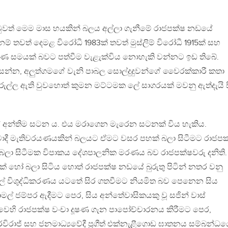
වුවත් මෙම මාස හයකින් බලය අල්ලා ගැනීමේ රාජපක්ෂ නඩයේ
් තවත් දෙමළ විරෝධී 1983ක් තවත් මුස්ලිම් විරෝධී 1915ක් සහ
ීෂණ සමයක් බවට පත්වීම වැළැක්විය නොහැකි වන්නට ඉඩ තිබේ.
‍රසන්න, අලුත්ගමගේ වැනි පාබල සොල්දුදුවන්ගේ වෛරක්කාරී කතා
ුල්ල ඇති වුවහොත් කුමන මට්ටමක ලේ සාගරයක් මවනු ඇත්දැයි 
 අන්තිම සටන ය. එය මරාගෙන මැරෙන සටනක් විය හැකිය.
්ත්‍රවාදී මැතිවරයණයකින් බලයට ඒමට වසර පහක් බලා සිටීමට රාජපක
ලා සිටීමක විපාකය දේශපාලනික මරණය බව රාජපක්ෂවරු දනිති.
 හෝ බලා සිටිය හොත් රාජපක්ෂ නඩයේ බුරුතු පිටින් නතර වනු
දල් විශුද්ධිකරණය යටතේ සිර ගතවීමට නියමිත බව පෙනෙන සිය
ාමල් ජම්පර ඇදීමට පෙර, සිය අන්තේවාසිකයකු වූ සජින් වාස්
හි රාජපක්ෂ වංචා දූෂණ ගැන පාපෝච්චාරනය කිරීමට පෙර,
ජා රවිරාජ් සහ ජනමාධ්‍යවේදී ප්‍රගීත් එක්නැළීගොඩ ඝාතනය සම්බන්ධ