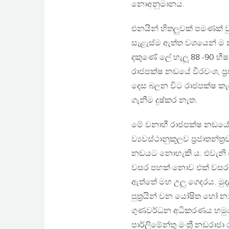
නොඅනුමානය.
එනයින් හිතලුවක් පමණක් 
සැළැස්ම ඇත්ත වශයෙන් ම නම
දකුණේ ලේ හැලූ 88 -90 භ
රාජපක්ෂ නඩයේ වීරවංශ, ප්
දෙස බලන විට රාජපක්ෂ කැර
ගැනීම දුෂ්කර නැත.
මේ වනාහී රාජපක්ෂ නඩයේ
ව්‍යවස්ථානුකූලව ප්‍රජාතන
නඩයට නොහැකි ය. එවැනි බ
වසර පහක් නොව එක් වසරක්
ඇත්තේ මහ උලු ගෙදරය. මු
පුත්‍රයින් වන යෝෂිත හෝ න
ගුණවර්ධන අධිකරණය හමුවෙ
පාර්ලිමේන්තු මංත්‍රී නඩරා