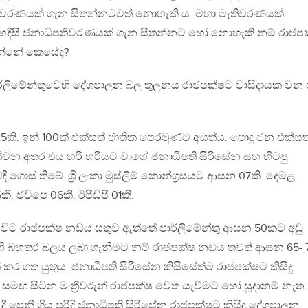
තිවරණයක් ගැන සිතන්නටවත් නොහැකි ය. මහා මැතිවරණයක්
 හදිසි ජනාධිපතිවරණයක් ගැන සිතන්නට හෝ නොහැකි නම් රාජප
ගන්නේ කෙසේද?
පාර්ලිමේන්තුවෙහි දේශපාලන බල තුලනය රාජපක්ෂට වාසිදායක වන ප
5කි. ඉන් 100ක් එක්සත් ජාතික පෙරමුණට අයත්ය. පොදු ජන එක්සත
න අතර එය හරි හරියට වාගේ ජනාධිපති සිරිසේන සහ හිටපු
 ගොස් තිබේ. ශ්‍රී ලංකා මුස්ලිම් කොන්ග්‍රසයට ආසන 07කි. දෙමළ
 ජවිපෙ 06කි. ඊපීඩීපී 01කි.
විට රාජපක්ෂ නඩය සතුව ඇත්තේ පාර්ලිමේන්තු ආසන 50කට අඩු
ුවෙහි බහුතර බලය ලබා ගැනීමට නම් රාජපක්ෂ නඩය තවත් ආසන 65- 
 කර ගත යුතුය. ජනාධිපති සිරිසේන කිසිසේත්ම රාජපක්ෂට කිසිදු
සමඟ සිටින මංත්‍රීවරුන් රාජපක්ෂ වෙත යැවීමට හෝ සූදානම් නැත.
ී පෙනී ගිය පරිදි ජනාධිපති සිරිසේන රාජපක්ෂට කිසිදු දේශපාලන