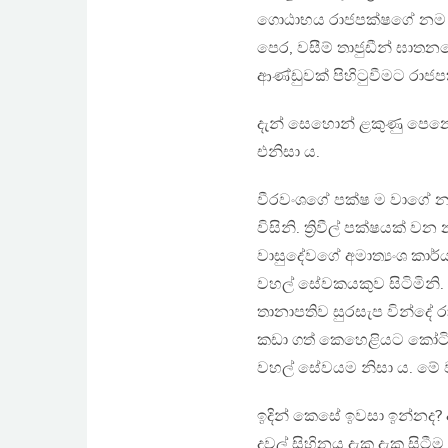
ගොඨාභය රාජපක්ෂගේ නම ඇද
පෙර, වසීම් තාජුඩීන් ඝා
ආණ්ඩුවක් පිහිටුවීමට රාජප
දැන් සෙහොන් ළකුණු පෙනෙන
එනිසා ය.
වීරවංශගේ පක්ෂ ම වාගේ නඩත
විසිනි. ත්‍රිවීල් පක්ෂයක්
වාසුදේවගේ අමාත්‍යංශ කාර
වහල් සේවකයකුව සිටිමිනි. 
තානාපතිව සුරසැප වින්දේ 
කඩා ගත් කෙහෙළියට කෝටි ග
වහල් සේවයම නිසා ය. මේ 
ඉදින් කෙසේ ඉවසා ඉන්නද?
දවල් සිහිනය දැක දැක සිටී