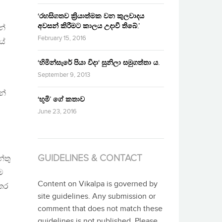
‘රහසිගතව ක්‍රියාත්මක වන කුලවාදය
අවසන් කිරීමට කාලය උදාවී තිබේ.’
න්
February 15, 2016
යේ
‘හිමින්සැරේ පියා විදා‘ සුනිලා සමුගත්තා ය.
September 9, 2013
නේ
‘භූමි’ ගේ කතාව
June 23, 2016
GUIDELINES & CONTACT
්තු
ම
Content on Vikalpa is governed by
අතර
site guidelines. Any submission or
comment that does not match these
guidelines is not published. Please