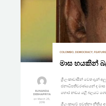
COLOMBO
,
DEMOCRACY
,
FEATURE
මාස හයකින් 
ශ්‍රී ලංකාවාසීන් වෙත දැන් අ
ජනාධිපතිවරණයෙන් ද මාස 
SUNANDA
හොර නඩය යළි බලයට ගෙ
DESHAPRIYA
on
March 25,
2016
ශ්‍රී ලංකාවේ පවත්නා නීතිය