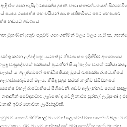
ී ඒම පෙර බැසිල් රාජපක්ෂ දූෂණ වංචා සම්බන්ධයෙන් සිරගතවී
තනයේ සාපය රාජපක්ෂ හෙංචයියන් වෙත පතිතවීමට පෙර මහපාරේ
ක්ෂ නඩයට අවශ්‍ය ය.
 මුහුණින් යුතුව පපුවට ගසා ගනිමින් බලය බලය යැයි කැ ගසන
්තු කරන ලද්දේ ඔහු යටතේ වූ නිවාස සහ ඉදිකිරීම් අමාත්‍යංශය
 වන නමුදු වාසුදේවගේ පක්ෂයේ ප්‍රධානීන් සියල්ලෝම වාගේ රැකියා කළ
්යාලයේ ය. අලුත්ගමගේ කෝටිපතියකු වූයේ රාජපක්ෂ රාජධානියේ
අලහප්පෙරුමගේ මලයා කිසිදු සුදුසු කමක් නැතිව ස්වීඩනයේ
රාජපක්ෂ වහල් රාජධානියේ පිහිටෙනි. අඩව් අල්ලන්නට ‍ගොස් කකු
ණනින් වෛද්‍යාධාර ලැබුණේ ද ටෙලි නාට්‍ය සුරතල් ලැබුණේ ද එ
වනාහී ඉවර නොවන ලැයිස්තුවකි.
 අඩුම වශයෙන් සිහිවිකල් මායාවන් ලෙසවත් මාස හයකින් බලයට 
ම අත්‍යවශ්‍යය. එම මායාව ඇත්තක් සේ මවා පෙන්විය හැකි මහජන