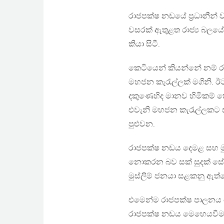
රාජපක්ෂ නඩයේ ප්‍රධානීන්
වසරක් ඇතුළත රාජ්‍ය බලයේ 
කියා සිටී.
කෙටියෙන් කියන්නේ නම් 
මහජන කැරැල්ලක් මගිනි. ඊට
දකුණෙහිද මානව හිමිකම් කෙළ
එවැනි මහජන කැරැල්ලකට 
පුළුවන.
රාජපක්ෂ නඩය දෙමළ සහ ම
නොකරන බව සක් සුදක් සේ 
මුස්ලිම් ජනයා සළකනු ඇත්ත
එමෙන්ම රාජපක්ෂ පාලනය ප
රාජපක්ෂ නඩය මෙහෙයවීමට