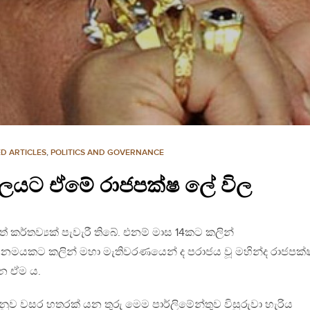
D ARTICLES
,
POLITICS AND GOVERNANCE
බලයට ඒමේ රාජපක්ෂ ලේ විල
ලුත් කර්තව්‍යක් පැවැරී තිබේ. එනම් මාස 14කට කලින්
නමයකට කලින් මහා මැතිවරණයෙන් ද පරාජය වූ මහින්ද රාජපක්
න ඒම ය.
 අනුව වසර හතරක් යන තුරු මෙම පාර්ලිමේන්තුව විසුරුවා හැරිය