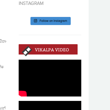
INSTAGRAM
Follow on Instagram
සිතා
්ෂ
යෙන්