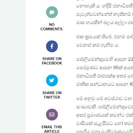
නොහැකි ය. හදිසි ජනාධිප
පැවැත්වෙන්නේත් නැතිනම්
මාස හයකින් බලය අල්ලා 
NO
COMMENTS
.
එක ක්‍රමයක් තිබේ. එනම් 
වෙනස් කර ගැනීම ය.
SHARE ON
පාර්ලිමේන්තුවෙහි ආසන 22
FACEBOOK
පෙරමුණට ආසන 95ක් අයත්ව
ජනාධිපති රාජපක්ෂ අතර බෙදී
ජාතික සන්ධානයට ආසන 16කි.
SHARE ON
TWITTER
මේ අනුව මේ අවස්ථාව වන 
සංඛ්‍යාවකි. පාර්ලිමේන්ත
අතර ප්‍රමාණයක් තමන්ට එක්
වාසියක් සැළසීමට හෝ තමා 
EMAIL THIS
පසුගිය මහා මැතිවරණයෙහි ද
ARTICLE