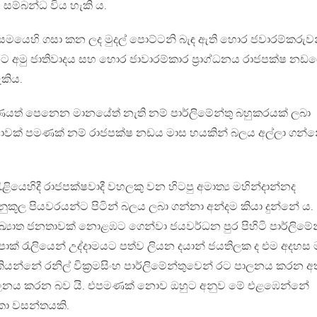
 සම්බන්ධ විය හැකි ය.
 සමයෙහි ගසා කන ලද මුදල් පොට්ටනි බැඳ ඇති හොර ජවාරම්කරුව
විට අමු ජාතිවාදය සහ හොර ජාවාරම්කාර ප්‍රාග්ධනය රාජපක්ෂ නඩ
කිය.
ත් පෙනෙන මානයේත් නැති නම් පාර්ලිමේන්තු බහුකරයක් ලබා
මායාවක් පමණක් නම් රාජපක්ෂ නඩය මාස හයකින් බලය අල්ලා ගන්
රැළියෙහිදී රාජපක්ෂවාදී වහලකු වන හිටපු අමාත්‍ය මහින්දාන්නද
යනුකූල පියවරයන්ට පිටින් බලය ලබා ගන්නා අන්දම කියා දුන්නේ ය.
ඛ්‍යාත ජනතාවක් නොළඹට ගෙන්වා ජයවර්ධන පුර පිහිටි පාර්ලිමේන
ිපාක් රැලියෙන් උද්දාමයට පත්ව ලියන දයාන් ජයතිලක ද එම අදහස 
කියන්නේ රනිල් වික්‍රමසිංහ පාර්ලිමේන්තුවෙන් රට පාලනය කරන 
 පාලනය කරන බව යි. එපමණක් නොව ඔහුට අනුව මේ එළඹෙන්නේ
ංකා වසන්තයකි.