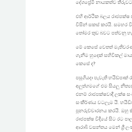
දේශප්‍රේමී නායකත්ව තීරුවට
එහි ආර්ථික බලය රාජපක්ෂ
විසින් සකස් කරයි. සමහර 
තෝමර තුඩ බවට පත්වනු හැ
මේ කෙසේ වෙතත් මැතිවරණය
ගැනීම හුදෙක් සහිවිකල් 
කෙසේ ද?
පසුගියදා පැවැති හයිඩ්පාක් 
අලුත්ගමගේ එම සියලු නීත්‍
එනම් රාජපක්ෂවාදී ලක්ෂ සං
සංකීර්ණය වටලෑම යි. හයිඩ
පුනරුච්චාරනය කරයි. ඔහු 
රාජපක්ෂ විදීයේ සිට රට
ආරාබි වසන්තය මෙන් ශ්‍රී ල