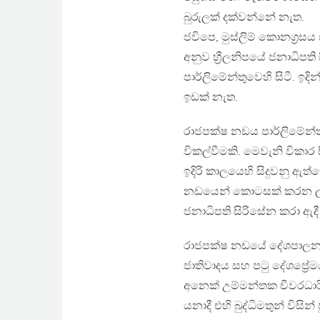
බුරුලක් දක්වන්නේ නැත.
ජවිපෙ, මුස්ලිම් කොනග්‍ර
අනුව හ්‍රීලනිපයේ ජනාධිපති
පාර්ලිමේන්තුවෙහි සිටී. ඉද
ඉඩක් නැත.
රාජපක්ෂ නඩය පාර්ලිමේන්ත
විකල්වීමකි. මෙවැනි විකා
ඉදිරි කාලයෙහි සිදුවනු ඇ
නඩයෙන් කොටසක් කරන ලද හ
ජනාධිපති සිරිසේන කරා ඇද
රාජපක්ෂ නඩයේ දේශපාලන ව
ජාතිවාදය සහ පටු දේශප්‍ර
අනෙක් උම්මන්තක චීවරධාරී 
යනාදී එහි බුද්ධිමතුන් විසින