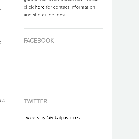
click
here
for contact information
හ
and site guidelines.
FACEBOOK
ේ
සහ
TWITTER
Tweets by @vikalpavoices