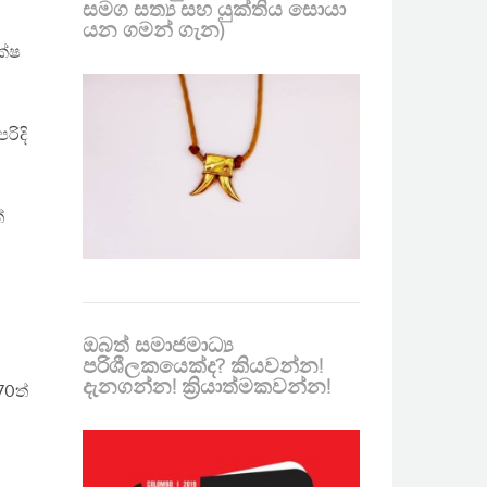
සමග සත්‍ය සහ යුක්තිය සොයා
යන ගමන් ගැන)
ක්ෂ
රිදි
්
ඔබත් සමාජමාධ්‍ය
පරිශීලකයෙක්ද? කියවන්න!
දැනගන්න! ක්‍රියාත්මකවන්න!
70ත්