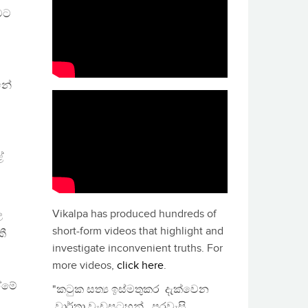
මට
්නේ
ේ
Vikalpa has produced hundreds of
ල
short-form videos that highlight and
කී
investigate inconvenient truths. For
more videos,
click here
.
ඒමේ
"කටුක සත්‍ය ඉස්මතුකර දැක්වෙන
වාර්තා වැඩසටහන්, පුරවැසි