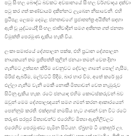
පටු සිංහල බෞද්ධ බවකට අවසානයේ සිංහල වර්ගවාදය දක්වා
පටු කර ගත් කණ්ඩායම් දකින්නට ලැබෙන නිසාවෙනි. එහි
ප්‍රථිපළ ලෙසම දෙමළ ජනතාවගේ ප්‍රජාතන්ත්‍ර අයිතීන් සඳහා
ඇති වූ යුද්ධයේදී සිංහල ජාතිවාදීන් සමග අතිනත ගත් ජනතා
විමුක්ති පෙරමුණ දැකිය හැකි විය.
ලංකා සමාජයේ දේශපාලන පක්ෂ, එහි ප්‍රධාන දේශපාලන
නායකයන් තම ප්‍රතිපත්ති තුලින් ජනයා තමන් වෙත දිනා
ගැනීමට උත්සාහ කිරීම වෙනුවට දේවාල ගානේ පොල් ගැසීම,
මිරිස් ඇබරීම, මල්වට්ටි පිදීම, බාර හාර වීම, අතේ කරේ සුර
එල්ලා ගැනීම වැනි මෙකී නොකී මිත්‍යාවන් වෙත නැඹුරුව
සිටිනු දැකිය හැක. රටේ ජනයාද එහිම කොටස්කරුවන් බව
ඔවුන් මෙම දේශපාලඥයන් සමග ගමන් කරන ආකාරයෙන්
පෙන්නුම් කරති. එක්දහස් නමසිය හැට ගණන් වන විට රටේ
තරුණ පරපුර මිත්‍යාවන්ට එරෙහිව මිත්‍යා ඇදහිලිවලට
එරෙහිව පෙරමුණට පැමින සිටියහ. ඒබ්‍රහම් ටී කොහුර් ලා,