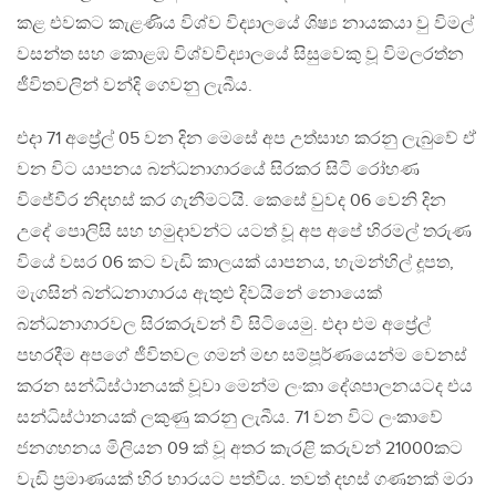
කළ එවකට කැළණිය විශ්ව විද්‍යාලයේ ශිෂ්‍ය නායකයා වු විමල්
වසන්ත සහ කොළඹ විශ්වවිද්‍යාලයේ සිසුවෙකු වූ විමලරත්න
ජීවිතවලින් වන්දි ගෙවනු ලැබීය.
එදා 71 අප්‍රේල් 05 වන දින මෙසේ අප උත්සාහ කරනු ලැබුවේ ඒ
වන විට යාපනය බන්ධනාගාරයේ සිරකර සිටි රෝහණ
විජේවීර නිදහස් කර ගැනීමටයි. කෙසේ වුවද 06 වෙනි දින
උදේ පොලිසි සහ හමුදාවන්ට යටත් වූ අප අපේ හිරමල් තරුණ
වියේ වසර 06 කට වැඩි කාලයක් යාපනය, හැමන්හිල් දූපත,
මැගසින් බන්ධනාගාරය ඇතුළු දිවයිනේ නොයෙක්
බන්ධනාගාරවල සිරකරුවන් වී සිටියෙමු. එදා එම අප්‍රේල්
පහරදීම අපගේ ජීවිතවල ගමන් මඟ සම්පූර්ණයෙන්ම වෙනස්
කරන සන්ධිස්ථානයක් වූවා මෙන්ම ලංකා දේශපාලනයටද එය
සන්ධිස්ථානයක් ලකුණු කරනු ලැබීය. 71 වන විට ලංකාවේ
ජනගහනය මිලියන 09 ක් වූ අතර කැරළි කරුවන් 21000කට
වැඩි ප්‍රමාණයක් හිර භාරයට පත්විය. තවත් දහස් ගණනක් මරා