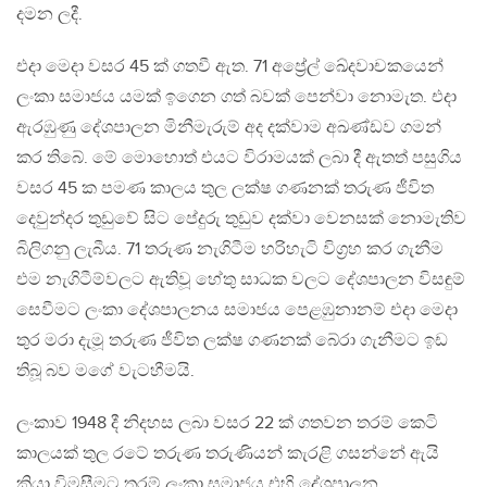
දමන ලදී.
එදා මෙදා වසර 45 ක් ගතවී ඇත. 71 අප්‍රේල් ඛේදවාචකයෙන්
ලංකා සමාජය යමක් ඉගෙන ගත් බවක් පෙන්වා නොමැත. එදා
ඇරඹුණු දේශපාලන මිනීමැරුම් අද දක්වාම අඛණ්ඩව ගමන්
කර තිබේ. මේ මොහොත් එයට විරාමයක් ලබා දී ඇතත් පසුගිය
වසර 45 ක පමණ කාලය තුල ලක්ෂ ගණනක් තරුණ ජීවිත
දෙවුන්දර තුඩුවේ සිට පේදුරු තුඩුව දක්වා වෙනසක් නොමැතිව
බිලිගනු ලැබීය. 71 තරුණ නැගිටීම හරිහැටි විග්‍රහ කර ගැනීම
එම නැගිටීම්වලට ඇතිවූ හේතු සාධක වලට දේශපාලන විසඳුම්
සෙවීමට ලංකා දේශපාලනය සමාජය පෙළඹුනානම් එදා මෙදා
තුර මරා දැමූ තරුණ ජීවිත ලක්ෂ ගණනක් බේරා ගැනීමට ඉඩ
තිබූ බව මගේ වැටහීමයි.
ලංකාව 1948 දී නිදහස ලබා වසර 22 ක් ගතවන තරම් කෙටි
කාලයක් තුල රටේ තරුණ තරුණියන් කැරළි ගසන්නේ ඇයි
කියා විමසීමට තරම් ලංකා සමාජය එහි දේශපාලන