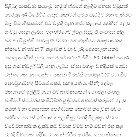
පිළිබඳ සාකච්ඡා කළෙමු. නමුත් හිරගේ තුළදීම ජනතා විමුක්ති
පෙරමුණේ විජේවීර ඇතුළු කොටස් මෙම වැරදි වටහා ගැනීමට
මැලවීම නිසාවෙන් එම වැරදි ගැන කථා කළ අය ද්‍රෝහීන් ලෙස
හංවඩු ගසනු ලැබීය. එදා හිරගෙවල්වල සිදුවූ ඒ සංවාදය නිල
ජනතා විමුක්ති පෙරමුණ වටහා නොගැනීමේ ඛෙදවාචකය
නිසාවෙන් තමන් 71 කළාටත් වඩා වැරදි දේශපාලනයකට
යොමු වෙමින් ලංකා සමාජයේ තරුණ ජීවිත 60, 000ක් පමණ
අසූ ගණන්වලදී බිලි දෙනු ලැබීය. ඒ සා විශාල වන්දියක් ගෙවා
වත් ඉගෙන නොගන්නා ජනතා විමුක්ති පෙරමුණ (ඒ වන විට
පෙරටුගාමීන්ද සිටියේ එකම පක්ෂයක් ලෙසිනි) දෙමළ
ජනයාගේ ඉල්ලීම් ගැන විවෘත මනසකින් නොබලා සිංහල
ජාතිවාදී ස්ථාවරයක සිටිමින් යුද්ධයේ කොටස්කරුවන් ලෙස
තමන් මහා ජනඝාතන අපරාධයක කොටස් කරුවන් බවට
පත්විය. මෙසේ ඉතිහාසය තුළ සිදුවු වැරදි පිළිබඳව ස්වයං
විවේචනාත්මක දැක්මකට විවෘත වීමට නම් ඔවුන් එදා කළ
වැරදි පිළිගෙන ඉදිරියට ගමන් කිරීම ඇරඹිය යුතුව තිබෙන