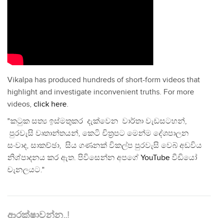
Vikalpa has produced hundreds of short-form videos that
highlight and investigate inconvenient truths. For more
videos,
click here
.
"කටුක සත්‍ය ඉස්මතුකර දැක්වෙන වාර්තා වැඩසටහන්,
පුරවැසි වෘතාන්තයන්, කෙටි චිත්‍රපට මෙන්ම දේශපාලන
සංවාද, සාකච්ඡා, සිය ගණනක් විකල්ප පුරවැසි වෙබ් අඩවිය
නිශ්පාදනය කර ඇත. පිවිසෙන්න අපගේ
YouTube
වීඩියෝ
චැනලයට."
ආරක්ෂාවන්න..!