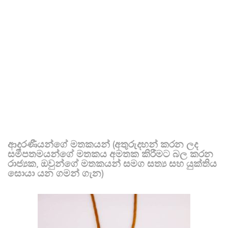
ආදරණීයන්ගේ මතකයන් (අතුරුදහන් කරන ලද
සමීපතමයන්ගේ මතකය අමතක කිරීමට බල කරන
රාජ්‍යක, ඔවුන්ගේ මතකයන් සමග සත්‍ය සහ යුක්තිය
සොයා යන ගමන් ගැන)