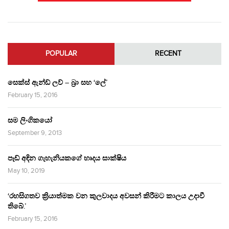
POPULAR
RECENT
සෙක්ස් ඇන්ඩ් ලව් – බ්‍රා සහ ‘ලේ’
February 15, 2016
සම ලිංගිකයෝ
September 9, 2013
පෑඩ් අඳින ගැහැනියකගේ හෘදය සාක්ෂිය
May 10, 2019
‘රහසිගතව ක්‍රියාත්මක වන කුලවාදය අවසන් කිරීමට කාලය උදාවී
තිබේ.’
February 15, 2016