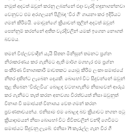
නමුත් අදටත් ඔවුන් කරනු ලබන්නේ එදා වැරදි හඳුනාගන්නවා
වෙනුවට එම අරගලයන් පිළිබඳ ‘වීර ගී’ ගායනා කර ඉදිරියට
ගමන් කිරීමයි. මොවුන්ගේ ක්‍රියාවන් තුලින් අදටත් ඔවුන්
පෙන්නුම් කරන්නේ අතීත වැරදිවලින් යමක් ඉගෙන නොගත්
බවමය.
තමන් විප්ලවවාදීන් යැයි සිතන මිනිසුන් තමනට ප්‍රශ්න
නිරාකරණය කර ගැනීමට ඇති මාර්ග මගහැර එම ප්‍රශ්න
සංකීර්ණ විනාශාකාරී මාවතකට යොමු කිරීම ලංකා සමාජයේ
නිතර දකින්ට ලැබෙන දෙයකි. බොහෝ විට සිදුවන්නේ ඔවුන්
තුළ තිබෙන ‘විප්ලවීය’ බොළඳ වටහාගැනීම නිසාවෙන් ආරූඨ
කර ගැනීමට තැත් කරන අනවශ්‍ය වීරත්වයත් නිසා ඔවුනුත්
විනාශ වී සමාජයත් විනාශය වෙත ගමන් කරන
ප්‍රවණතාවයන්ය. එනිසාම එම බොළඳ බව ක්‍රියාවට නගන පටු
ක්‍රියාදාමයන් නිසා බොහෝ විට ජීවිතවලින් වන්දි ගෙවීමට
සමාජයට සිදුවනු ලැබේ. එනිසා 71 කැරැල්ල ගැන වීර ගී