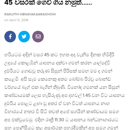
45 වසරක් ගෙවී ගිය නමුත්……
RANJITH HENAYAKAARACHCHI
on
April 5, 2016
හරියටම අදින් වසර 45 කට ඉහත අද වැනිම දිනක හිමිදිරි
උදයේ කොළඹින් යාපනය දක්වා ගමන් කරන යාල්දේවී
දුම්රියට ගොඩවූ තරුණ සිසුන් පිරිසක් සමඟ මම ද ගමන්
කළෙමි. අපි සෑම කෙනෙකු අතම බෝම්බ පිරවූ බොන්ඩ්
වර්ගයේ බෑග් එක බැගින් තිබුණි. විනෝද ගමනක් යන සිසුන්
කණ්ඩායමක් ලෙස හැසිරුණු අප දහවල් 1.45 වන විට යාපනය
දුම්රිය පොළට ළඟා වූ අතර ඒ වන විටත් යාපනය නාග
විහාරයේ නතර වී සිටි තවත් අපේ සගයින් කණ්ඩායම සමග
අප එක්වූවෙමු. එදින රාත්‍රී 11.30 ට යාපනය බන්ධනාගාරයට
සහ පොලීසියට කළ අසාර්ථක පහරදීමකින් අප සමග ගමන්