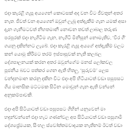
එදා කැරළි ගැසූ අයගෙන් කොටසක් අද වන විට ජීවතුන් අතර
නැත. ජීවත් වන අයගෙන් ඔවුන් ලැබූ අත්දැකීම් ගැන යමක් අසා
දැන ගැනීමටවත් නිහතමානී නොවන තවත් ලාබාල තරුණ
පරපුරක් එදා නැගිටීම ගැන, නැගිටි මිනිසුන් නොමැතිව, ‘වීර ගී’
ගයනු දකින්නට ලැබේ. එදා කැරළි ගැසූ අයගේ අත්දැකීම් වලට
කන් යොමු කිරීමට තරම් ඉස්පාසුවක් නැති කලබල
දේශපාලනයක් කරන අතර ඔවුන්ගේම මනස් ලෝකවල
පූජනීය බවට පත්කර ගෙන ඇති හිතලු, ‘සුරුවම්’ ලෙස
වන්දනමාන කරනු දකින විට එදා අපි හිටියාටත් වඩා පසුපසට
ගිය මානසික මට්ටමක සිටින මොවුන් ගැන ඇති වන්නේ
අනුකම්පාවකි.
එදා අපි සිටියාටත් වඩා පසුපසට ගිහින් යනුවෙන් මා
හඳුන්වන්නේ එදා හැට ගණන්වල අප සිටියාටත් වඩා පසුගාමී
දේශප්‍රේමයක, සිංහල ස්වෝත්තමවාදයක නැතිනම් ඊටත් වඩා