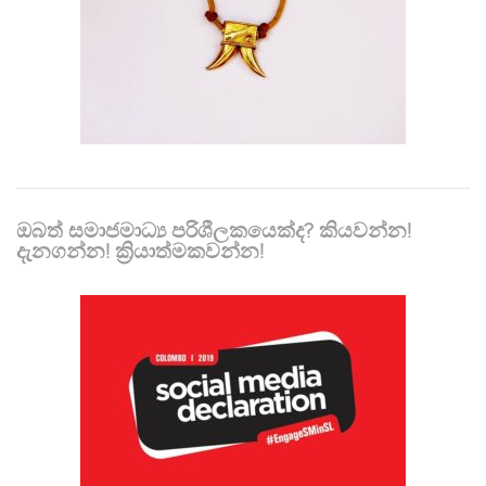
ඔබත් සමාජමාධ්‍ය පරිශීලකයෙක්ද? කියවන්න!
දැනගන්න! ක්‍රියාත්මකවන්න!