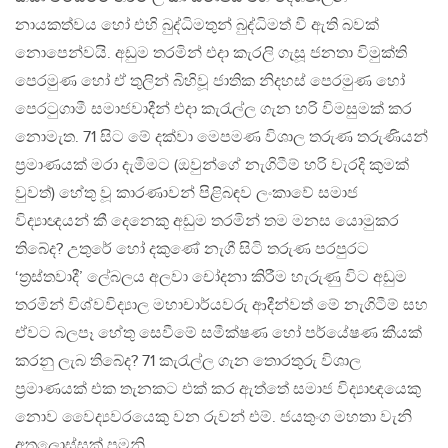
නායකත්වය හෝ එහි බුද්ධිමතුන් බුද්ධිමත් වී ඇති බවක්
නොපෙන්වයි. අඩුම තරමින් එදා කැරලි ගැසූ ජනතා විමුක්ති
පෙරමුණ හෝ ඒ තුලින් බිහිවූ ජාතික නිදහස් පෙරමුණ හෝ
පෙරටුගාමී සමාජවාදීන් එදා කැරැල්ල ගැන හරි විමසුමක් කර
නොමැත. 71 සිට මේ දක්වා මෙපමණ විශාල තරුණ තරුණියන්
ප්‍රමාණයක් මරා දැමීමට (ඔවුන්ගේ නැගිටීම් හරි වැරදි කුමක්
වුවත්) හේතු වූ කාරණාවන් පිළිබඳව ලංකාවේ සමාජ
විද්‍යාඥයන් කී දෙනෙකු අඩුම තරමින් තම මනස යොමුකර
තිබේද? උතුරේ හෝ දකුණේ නැගී සිටි තරුණ පරපුරට
‘ත්‍රස්තවාදී’ ලේබලය අලවා චෝදනා කිරීම හැරුණු විට අඩුම
තරමින් විශ්වවිද්‍යාල මහාචාර්යවරු ආදීන්වත් මේ නැගිටීම් සහ
ඒවට බලපෑ හේතු සෙවීමේ සමීක්ෂණ හෝ පර්යේෂණ කීයක්
කරනු ලැබ තිබේද? 71 කැරැල්ල ගැන තොරතුරු විශාල
ප්‍රමාණයක් එක තැනකට එක් කර ඇත්තේ සමාජ විද්‍යාඥයෙකු
නොව වෛද්‍යවරයෙකු වන රුවන් එම්. ජයතුංග මහතා වැනි
අතලොස්සක් පමනි.