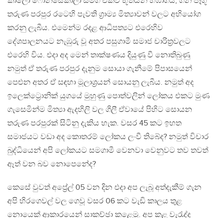
කාලෝ ෆොන්සේකාලා සමග එක්ව භූතයන් හඹාගිය, ගිනි පෑගූ
තරුණ පරපුර රටෙහි පැවති ග්‍රාම්‍ය මිත්‍යාවන් වලට අභියෝග
කරනු ලැබීය. එමෙන්ම රදළ ආධිපත්‍යට එරෙහිව
දේශපාලනයට නැඹුරු වූ අතර පසුගාමී සමාජ චාරිත්‍රවලට
එරෙහි විය. එදා අද මෙන් තාක්ෂණය දියුණු වී නොතිබුණු
නමුත් ඒ තරුණ පරපුර දැනුම සොයා ගැනීමේ පිපාසයෙන්
පෙළුන අතර ඒ සඳහා මූලාශ්‍රයන් සොයනු ලැබීය. නමුත් අද
ඉලෙක්ට්‍රොනික් යුගයේ මුහුණු පොත්වලින් ලෝකය එකට මුණ
ගැසෙමින්ම මිත්‍යා ඇදහිලි වල ගිලී ඒවායේ පිහිට සොයන
තරුණ පරපුරක් සිටිනු දැකිය හැක. වසර 45 කට ඉහත
සමාජයට වඩා අද කොතරම් ලෝකය ලංවී තිබේද? නමුත් විචාර
බුද්ධියෙන් අපි ලෝකයට සමගාමී වෙනවා වෙනුවට තව තවත්
ඈත් වන බව නොපෙනේද?
කෙසේ වුවත් අප්‍රේල් 05 වන දින එදා අප ලැබූ අත්දැකීම් ගැන
අපි හිරගෙවල් වල ගෙවූ වසර 06 කට වැඩි කාලය තුළ
නොයෙක් ආකාරයෙන් සාකච්ඡා කළෙමු. අප කළ වැරැද්ද