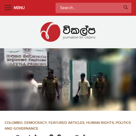
S
Search
MENU
k
for:
i
p
t
o
m
a
i
n
c
o
n
t
e
n
COLOMBO
,
DEMOCRACY
,
FEATURED ARTICLES
,
HUMAN RIGHTS
,
POLITICS
t
AND GOVERNANCE