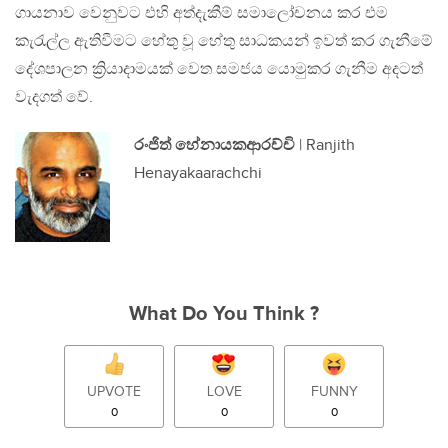
ගායනාව වෙනුවට එහි අත්දැකීම් සමාලෝචනය කර එම
කැරැල්ල ඇතිවීමට හේතු වූ හේතු සාධකයන් ඉවත් කර ගැනීමේ
දේශපාලන ක්‍රියාදාමයක් වෙත සමජය යොමුකර ගැනීම අදටත්
වැදගත් වේ.
රංජිත් හේනායකආරච්චි
| Ranjith
Henayakaarachchi
What Do You Think ?
UPVOTE
LOVE
FUNNY
0
0
0