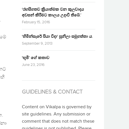
‘රහසිගතව ක්‍රියාත්මක වන කුලවාදය
අවසන් කිරීමට කාලය උදාවී තිබේ.’
ස
February 15, 2016
‘හිමින්සැරේ පියා විදා‘ සුනිලා සමුගත්තා ය.
ීමේ
September 9, 2013
‘භූමි’ ගේ කතාව
June 23, 2016
නට්
හි
GUIDELINES & CONTACT
Content on Vikalpa is governed by
site guidelines. Any submission or
හ.
comment that does not match these
්නා
guidelines is not published. Please