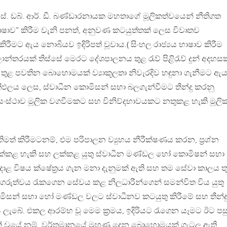
ස්. ඩබ්. ආර්. ඩී. බණ්ඩාරනායක මහතාගේ මූලිකත්වයෙන් නීතිගත
 භාෂාව” කිරීම වැනි පනත්, අනුවණ කටයුත්තක් ලෙස විවෘතව
රීමට ඇය නොබියව ඉදිරිපත් වූවාය.( සිංහල රාජ්‍යය භාෂාව කිරීම
න්තරයක් තිස්සේ මෙරට දේශපාලනය තුළ රැව් පිළිරැව් දුන් අදහසක
ය තුළ පවතින බොහොමයක් ව්‍යාකූලතා නිවැරදිව හඳුනා ගැනීමට ඇ
්‍රතිඵලය ලෙස, ස්වාධීන කොමිසන් සභා බලගැන්වීමට තීන්දු කරනු
ය සංස්ථාව මූලික වගවීමකට සහ විනිව්දභාවයකට නතුකළ හැකි මූලි
ිමත් කිරීමටනම්, එම පරිපාලන ව්‍යුහය නීරීක්ෂණය කරන, ප්‍රශ්න
ළ හැකි සහ ලක්කළ යුතු ස්වාධීන මණ්ඩල හෝ කොමිෂන් සභා
, අදාළ විෂය ක්ෂේත්‍රය ගැන මනා දැනුමක් ඇති සහ තම සේවා කාලය ත
ගරුත්වය රැකගෙන සේවය කළ නිලධාරීන්ගෙන් සමන්විත විය යුතු
ිසන් සභා හෝ මණ්ඩල වලට ස්වාධීනව කටයුතු කිරීමේ සහ තීන්ද
ැබේ. එකල ආරම්භ වූ මෙම ක්‍රමය, ඉදිරියට රැගෙන යෑමට ඊට පස
ත් වූයේ නම්, වර්තමානයේ මුහුණ දෙන බොහොමයක් ගැටලු ඇති