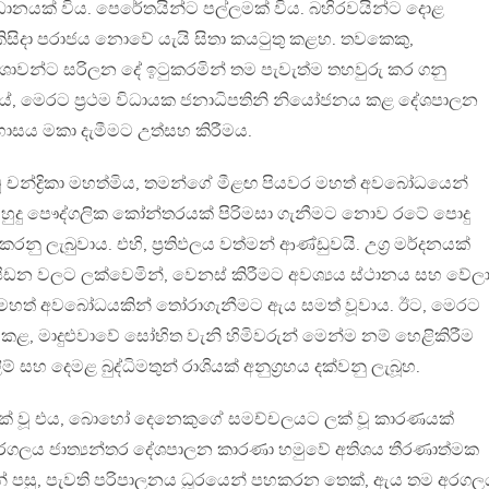
ධානයක් විය. පෙරේතයින්ට පල්ලමක් විය. බහිරවයින්ට දොළ
කිසිදා පරාජය නොවේ යැයි සිතා කයටුතු කළහ. තවකෙකු,
වන්ට සරිලන දේ ඉටුකරමින් තම පැවැත්ම තහවුරු කර ගනු
ේ, මෙරට ප්‍රථම විධායක ජනාධිපතිනි නියෝජනය කළ දේශපාලන
ාසය මකා දැමීමට උත්සහ කිරීමය.
 චන්ද්‍රිකා මහත්මිය, තමන්ගේ මීළඟ පියවර මහත් අවබෝධයෙන්
ය හුදු පෞද්ගලික කෝන්තරයක් පිරිමසා ගැනීමට නොව රටේ පොදු
ු ලැබුවාය. එහි, ප්‍රතිඵලය වත්මන් ආණ්ඩුවයි. උග්‍ර මර්දනයක්
න වලට ලක්වෙමින්, වෙනස් කිරීමට අවශ්‍යය ස්ථානය සහ වේලා
න් මහත් අවබෝධයකින් තෝරාගැනීමට ඇය සමත් වූවාය. ඊට, මෙරට
, මාදුළුවාවේ සෝභිත වැනි හිමිවරුන් මෙන්ම නම් හෙළිකිරීම
ලිම් සහ දෙමළ බුද්ධිමතුන් රාශියක් අනුග්‍රහය දක්වනු ලැබූහ.
ක් වූ එය, බොහෝ දෙනෙකුගේ සමච්චලයට ලක් වූ කාරණයක්
රගලය ජාත්‍යන්තර දේශපාලන කාරණා හමුවේ අතිශය තීරණාත්මක
න් පසු, පැවති පරිපාලනය ධූරයෙන් පහකරන තෙක්, ඇය තම අරගල