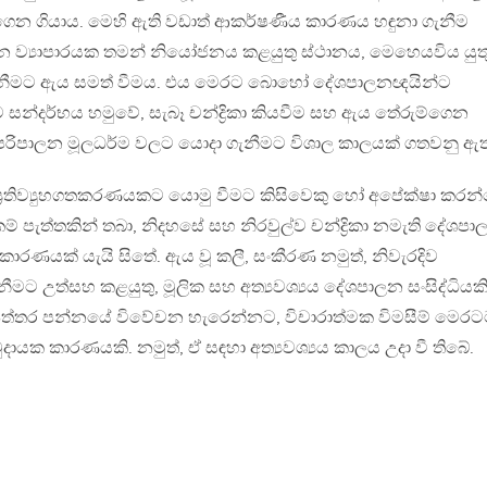
ැගෙන ගියාය. මෙහි ඇති වඩාත් ආකර්ෂණීය කාරණය හඳුනා ගැනීම
ලන ව්‍යාපාරයක තමන් නියෝජනය කළයුතු ස්ථානය, මෙහෙයවිය යුත
ගැනීමට ඇය සමත් වීමය. එය මෙරට බොහෝ දේශපාලනඥයින්ට
න්දර්භය හමුවේ, සැබෑ චන්ද්‍රිකා කියවීම සහ ඇය තේරුම්ගෙන
රිපාලන මූලධර්ම වලට යොදා ගැනීමට විශාල කාලයක් ගතවනු ඇ
ය ප්‍රතිව්‍යුහගතකරණයකට යොමු වීමට කිසිවෙකු හෝ අපේක්ෂා කරන
 පැත්තකින් තබා, නිදහසේ සහ නිරවුල්ව චන්ද්‍රිකා නමැති දේශප
 කාරණයක් යැයි සිතේ. ඇය වූ කලී, සංකීරණ නමුත්, නිවැරදිව
මට උත්සහ කළයුතු, මූලික සහ අත්‍යවශ්‍යය දේශපාලන සංසිද්ධියකි
 පත්තර පන්නයේ විවේචන හැරෙන්නට, විචාරාත්මක විමසීම් මෙර
දායක කාරණයකි. නමුත්, ඒ සඳහා අත්‍යවශ්‍යය කාලය උදා වී තිබේ.