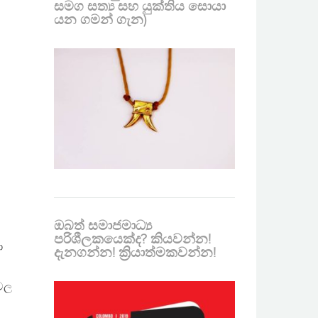
සමග සත්‍ය සහ යුක්තිය සොයා
යන ගමන් ගැන)
ඔබත් සමාජමාධ්‍ය
පරිශීලකයෙක්ද? කියවන්න!
ා
දැනගන්න! ක්‍රියාත්මකවන්න!
ාවල