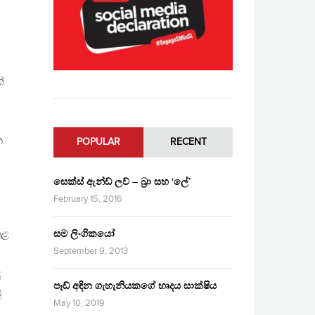
්
ය
ක
POPULAR
RECENT
සෙක්ස් ඇන්ඩ් ලව් – බ්‍රා සහ ‘ලේ’
February 15, 2016
ුළ
සම ලිංගිකයෝ
September 9, 2013
ු
පෑඩ් අඳින ගැහැනියකගේ හෘදය සාක්ෂිය
ු
May 10, 2019