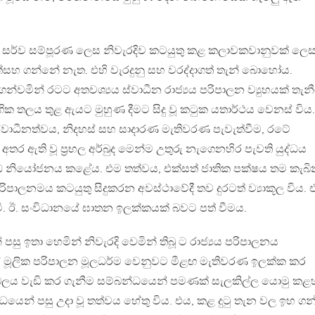
සර්ව සම්පූරණ ලෙස නිවැරදිව කටයුතු කළ කලාවකවානුවක් ලෙ
උත්සහ ගන්නේ නැත. එහි වැරදුනු සහ වරද්දාගත් තැන් බොහෝය.
්වමින් රටට අතවශ්‍යය ස්වාධීන රාජ්‍යය පරිපාලන ව්‍යුහයක් තැන
ෝගික තලය තුළ ඇයට මුහුණ දීමට සිදු වූ කටුක යතාර්ථය වෙනස් විය.
ාධීනත්වය, නිදහස් සහ සාදාරණ මැතිවරණ පැවැත්වීම, රටේ
තර ඇති වූ ප්‍රභල අර්බුද මෙන්ම උතුරු නැගෙනහිර පැවති යුද්ධය
 නියෝජනය කළේය. එම තත්වය, එක්සත් ජාතික පක්ෂය තම කැබි
ලනමය කටයුතු සිදුකරන අවස්ථාවේදී තව දුරටත් ව්‍යාකූල විය. එ
. ටී. ඊ. සංවිධානයේ ඝාතන ඉලක්කයක් බවට පත් වීමය.
ු ඉතා හෙමින් නිවැරදි වෙමින් තිබූ ට රාජ්‍යය පරිපාලනය
ේ මූලික පරිපාලන මූලධර්ම වෙනුවට මීළඟ මැතිවරණ ඉලක්ක කර
ලය වැඩි කර ගැනීම සම්බන්ධයෙන් පමණක් සැලකිල්ල යොමු කළ
ද්ධයෙන් පසු උදා වූ තත්වය හේතු විය. එය, කළ දුටු තැන වල ඉහ ගන