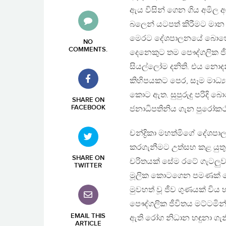
ඇය විසින් ගෙන ගිය අමිල
බලෙන් යටපත් කිරීමට මාන 
මෙරට දේශපාලනයේ බොහෝ 
NO
COMMENTS
.
දෙනෙකුට තම පෞද්ගලික ජීව
සියල්ලෝම දනිති. එය නොදන
කිහිපයකට පෙර, සෑම මාධ්‍ය
කොට ඇත. සුපුරුදු පරිදි 
SHARE ON
FACEBOOK
ජනාධිපතිනිය ගැන පුරෝකථ
චන්ද්‍රිකා මහත්මිගේ දේශප
කරගැනීමට උත්සහ කළ යුතු
SHARE ON
චරිතයක් සේම රටේ ගැටලුව
TWITTER
මූලික කොටගෙන පමණක් නොව 
මුවහත් වූ ජීව ගුණයක් විය 
පෞද්ගලික ජීවිතය මට්ටමින් 
EMAIL THIS
ඇති රෝග නිධාන හඳුනා ගැන
ARTICLE