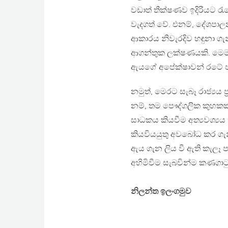
වඩාත් තීක්ෂණව ඉදිරියට ර
වැදගත් වේ. එනම්, දේශපා
ආකාරය නිවැරදිව හඳුනා 
ආගන්තුක ලක්ෂණයකි. මෙම ස
ඇයගේ අපේක්ෂාවන් රටේ ප
නමුත්, මෙරට සැබෑ රාජ්‍ය
නම්, තම පෞද්ගලික කුහකකම්
සාධකය කියවීම අත්‍යවශ්‍යය
කියවියයුතු අවබෝධ කර ගැනී
ඇය ගැන ලිය වී ඇති කැලෑ
අහිමිවීම සැබවින්ම කණගාටු
නිලන්ත ඉලංගමුව