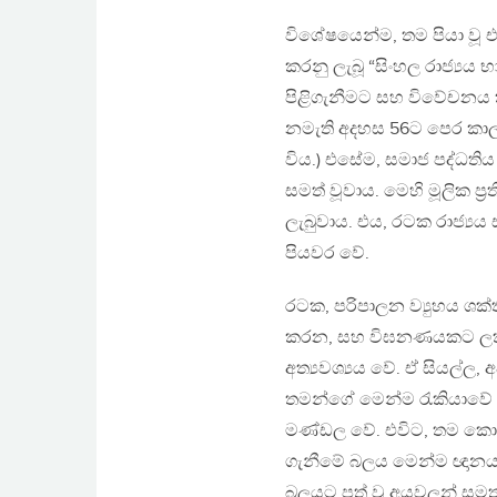
විශේෂයෙන්ම, තම පියා වූ එ
කරනු ලැබූ “සිංහල රාජ්‍යය
පිළිගැනීමට සහ විවේචනය කි
නමැති අදහස 56ට පෙර කාලා
විය.) එසේම, සමාජ පද්ධති
සමත් වූවාය. මෙහි මූලික ප
ලැබුවාය. එය, රටක රාජ්‍ය
පියවර වේ.
රටක, පරිපාලන ව්‍යුහය ශක්ත
කරන, සහ විඝනණයකට ලක්ක
අත්‍යවශ්‍යය වේ. ඒ සියල්ල
තමන්ගේ මෙන්ම රැකියාවේ 
මණ්ඩල වේ. එවිට, තම කොම
ගැනීමේ බලය මෙන්ම ඥානය ල
බලයට පත් වූ අයවලුන් සම