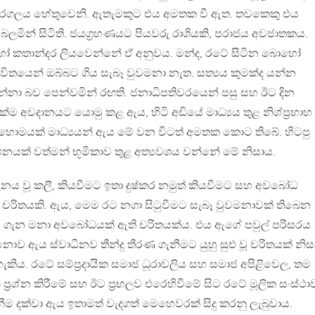
 අරගලය හේතුවෙනි. ඇතැමකුට එය අමතක වී ඇත. තවකෙකු එය
බලමින් සිටිති. ජයග්‍රහණයට පියවරු රාශියකි, පරාජය අවජාතකය.
කතාන්දර ලියවෙන්නේ ඒ අනුවය. මන්ද, රටේ සිටින බොහෝ
ිතයෙන් ඔබ්බට ගිය සැබෑ වුවමනා නැත. සත්‍යය කුමක්ද යන්න
්නා බව පෙන්වමින් රඟති. ජනාධිපතිවරයෙන් පසු සහ ඊට දින
ක්ම අවදානයට යොමු කළ ඇය, හිටි අඩියේ මාධ්‍යය තුළ නිශ්ප්‍රභාහ
බොහොමයක් මාධ්‍යයන් ඇය මේ වන විටත් අමතක කොට තිබේ. හිටපු
නයක් වත්මන් භූමිකාව තුළ අත්‍යවශය වන්නේ මේ නිසාය.
ාලනය වූ කලී, කියවීමට ඉතා දුෂ්කර නමුත් කියවීමට සහ අවබෝධ
 චරිතයකි. ඇය, මෙම රට නගා සිටුවීමට සැබෑ වුවමනාවක් තිබෙන
 ගැන මනා අවබෝධයක් ඇති චරිතයක්ය. එය ඇගේ පවුල් පරිසරය
ඇය ස්වාධීනව තීන්දු තීරණ ගැනීමට යුහු සුළු වූ චරිතයක් නිස
හැකිය. රටේ සම්ප්‍රදායික සමාජ ධූරාවලිය සහ සමාජ අපිළිවෙල, තම
ප්‍රශ්න කිරීමේ සහ ඊට ප්‍රභලව එරෙහිවීමේ සිට රටේ මූලික සංස්ථ
ීම දක්වා ඇය ඉතාමත් වැදගත් මෙහෙවරක් සිදු කරනු ලැබුවාය.