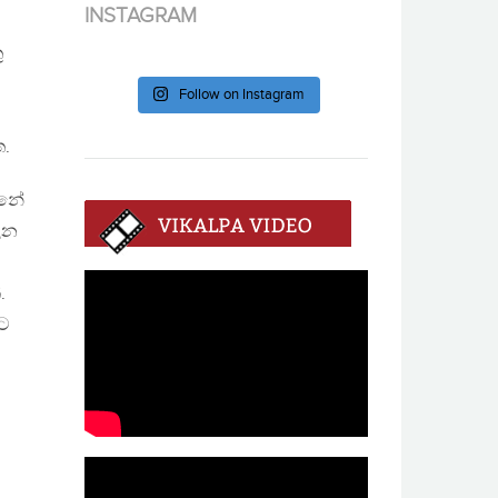
INSTAGRAM
ු
Follow on Instagram
ත.
්නේ
ාලන
.
ටට