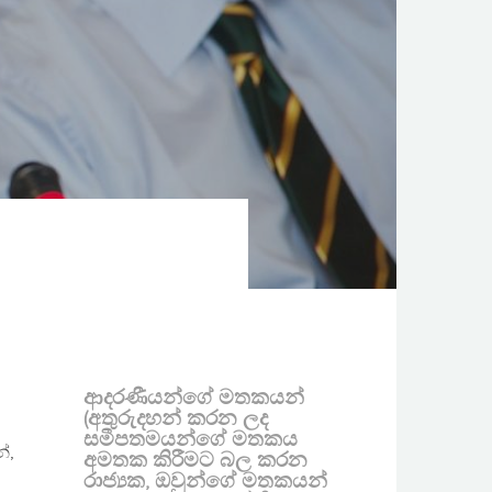
ආදරණීයන්ගේ මතකයන්
(අතුරුදහන් කරන ලද
සමීපතමයන්ගේ මතකය
ේ,
අමතක කිරීමට බල කරන
රාජ්‍යක, ඔවුන්ගේ මතකයන්