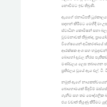
නොවීමට ඉඩ තිබුණි.
ඇයගේ ජනාධිපති ධූරකාලය 
සඳහන් කිරීමට මෙහිදී මා 
ස්වාධීන කොමිෂන් සභා බලගන
වුවමනාවක් තිබුණද, ප්‍රාය
විශේෂයෙන් අධිකරණයේ ස්ව
ආරක්ෂක අංශ සහ හමුදාවන් අ
බොහෝ දෑවල නීරස පැතිකඩ
මණ්ඩලය ලෙස තබාගෙන පරිපා
ප්‍රතිඵලය වූයේ ඇය එල්. ටී
නමුත් ඇගේ නායකත්වයෙන් පස
බොහොමයක් සිදුවීම් ඔස්ස
ගැනීම සහ තම පෞද්ගලික බ
එය වඩාත් තියුණු කිරීමට යු