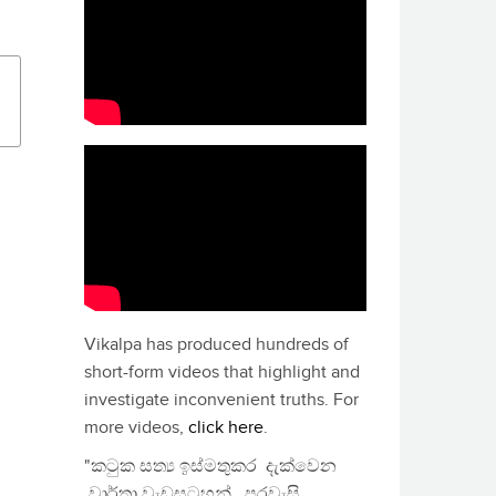
Vikalpa has produced hundreds of
short-form videos that highlight and
investigate inconvenient truths. For
more videos,
click here
.
"කටුක සත්‍ය ඉස්මතුකර දැක්වෙන
වාර්තා වැඩසටහන්, පුරවැසි