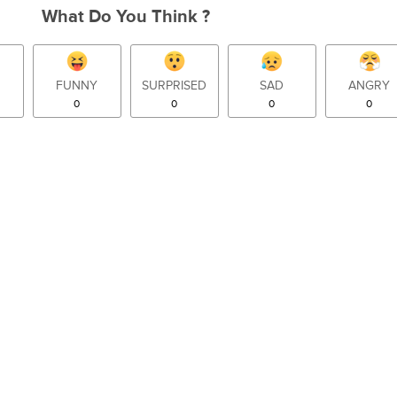
What Do You Think ?
FUNNY
SURPRISED
SAD
ANGRY
0
0
0
0