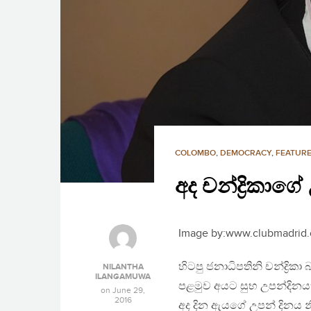
COLOMBO
,
DEMOCRACY
,
FEATURE
අද චන්ද්‍රිකාග
Image by:www.clubmadrid.
හිටපු ජනාධිපතිනි චන්ද්‍රි
NILANTHA
ILANGAMUWA
පළමුව අයට සුභ උපන්දිනයක්
on
June 29,
2016
අද දින ඇයගේ උපන් දිනය 