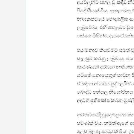
අයවලුන්ට පහල වූ කදිම නි
පිදේණියක් විය. ඇතැමෙකු 
නායකත්වයේ පෞද්ගලික ආශා
ලැබුවෝය. එහි කෙළවර වූය
පක්ෂය විසින්ම ඇයගේ ඉතිහ
එය මනාව කියවීමට සමත් වූ
සැලසුම් කරනු ලැබුවාය. එ
කාරණයක් අරඹයා නාභිගත කරන
යටතේ නොයෙකුත් තාඩන පීඩ
ඒ සඳහා අවශ්‍යය පුද්ගලයි
බෞද්ධ පන්සල නියෝජනය කළ
අදටත් ප්‍රතික්‍ෂේප කරන මුස්
ආරම්භයේදී හුදෙකලා සටන
පමණක් විය. නමුත් ඇගේ අ
ලෙස බලපෑ සාධයක් විය. ඉ