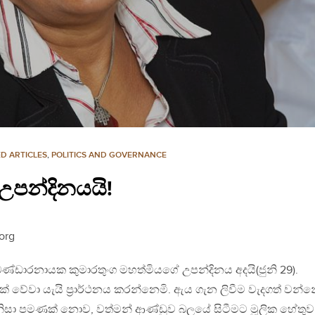
D ARTICLES
,
POLITICS AND GOVERNANCE
ේ උපන්දිනයයි!
org
කා බණ්ඩාරනායක කුමාරතුංග මහත්මියගේ උපන්දිනය අදයි(ජුනි 29).
 වේවා යැයි ප්‍රාර්ථනය කරන්නෙමි. ඇය ගැන ලිවීම වැදගත් වන්න
නිසා පමණක් නොව, වත්මන් ආණ්ඩුව බලයේ සිටීමට මූලික හේතුව