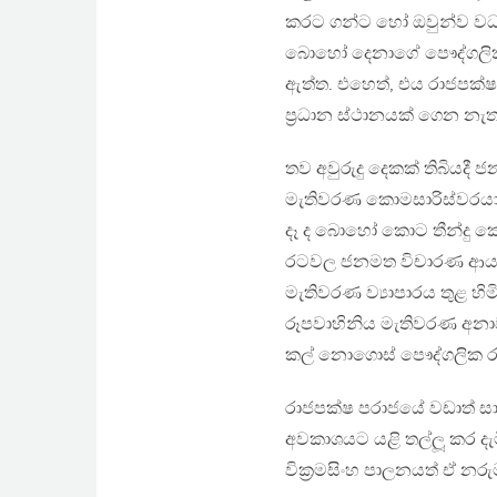
කරට ගන්ට හෝ ඔවුන්ව වධ
බොහෝ දෙනාගේ පෞද්ගලික ජ
ඇත්ත. එහෙත්, එය රාජපක්
ප‍්‍රධාන ස්ථානයක් ගෙන නැත
තව අවුරුදු දෙකක් තිබිය
මැතිවරණ කොමසාරිස්වරයාට
දෑ ද බොහෝ කොට තීන්දු කෙ
රටවල ජනමත විචාරණ ආයත
මැතිවරණ ව්‍යාපාරය තුළ හ
රූපවාහිනිය මැතිවරණ අනාව
කල් නොගොස් පෞද්ගලික රූ
රාජපක්ෂ පරාජයේ වඩාත් ස
අවකාශයට යළි තල්ලූ කර දැමී
වික‍්‍රමසිංහ පාලනයත් ඒ 