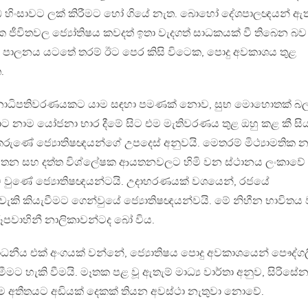
 හිංසාවට ලක් කිරීමට හෝ ගියේ නැත. බොහෝ දේශපාලඥයන් ඇතු
ීවිතවල ජ්‍යෝතිෂය කවදත් ඉතා වැදගත් සාධකයක් වී තිබෙන බව
ෂ පාලනය යටතේ තරම් ඊට පෙර කිසි විටෙක, පොදු අවකාශය තුළ
.
දී ජනාධිපතිවරණයකට යාම සඳහා පමණක් නොව, සුභ මොහොතක් බල
 නාම යෝජනා භාර දීමේ සිට එම මැතිවරණය තුළ ඔහු කළ කී සිය
රුණේ ජ්‍යොතිෂඥයන්ගේ උපදෙස් අනුවයි. මෙතරම් මිථ්‍යාමතික න
න සහ දත්ත විශ්ලේෂක ආයතනවලට හිමි වන ස්ථානය ලංකාවේ
ිමි වුණේ ජ්‍යොතිෂඥයන්ටයි. උදාහරණයක් වශයෙන්, රජයේ
ැකි කියැවීමට ගෙන්වුයේ ජ්‍යොතිෂඥයන්වයි. මේ නිහීන භාවිතය 
පවාහිනී නාලිකාවන්ටද බෝ විය.
ාධනීය එක් අංගයක් වන්නේ, ජ්‍යොතිෂය පොදු අවකාශයෙන් පෞද්ග
මට හැකි වීමයි. මෑතක පළ වූ ඇතැම් මාධ්‍ය වාර්තා අනුව, සිරිසේන
නරුම අතීතයට අඩියක් දෙකක් තියන අවස්ථා නැතුවා නොවේ.