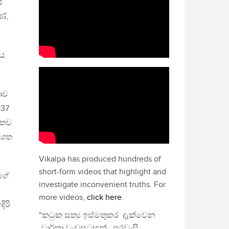
ය
ණේ,
එය
ළොව
137
. තව
 ගත
Vikalpa has produced hundreds of
short-form videos that highlight and
්ගේ
investigate inconvenient truths. For
more videos,
click here
.
ිරි
"කටුක සත්‍ය ඉස්මතුකර දැක්වෙන
වාර්තා වැඩසටහන්, පුරවැසි