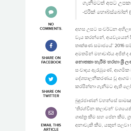
ගැනීමටත් අපට උපකා
-එරික් හොබ්ස්බෝන් (
NO
COMMENTS
.
අහස උසට සංවර්ධන අභිලාෂ
වැය කරන්නේ, අයවැයෙන් සියයට 
තාක්ෂණ සමාජයේ’ 2016 සම්
අමතමින් මහාචාර්ය අජිත් ද
SHARE ON
නොතකා හැරීම හරහා ශ‍්‍රී ල
FACEBOOK
සංවාදය ඇරැඹුණේ, ආගමික ව
දේශපාලනීකරණය වූ ආගම සම
කරපින්නා ගැනීමට ඇති ල
SHARE ON
TWITTER
බුදුරජාණන් වහන්සේ සාමඤ්ඤප
‘තිරශ්චීන කලාවන්’ වශයෙනි.
ශාස්ත‍්‍ර කීම සහ පේන කීම, ග
අනාවැකි කීම, යකුන් පලවා 
EMAIL THIS
ARTICLE