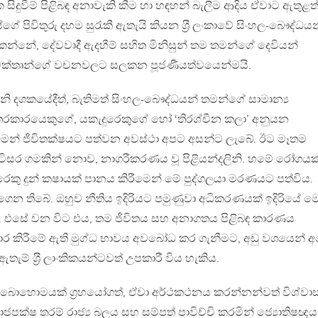
ිදුවීම් පිළිබඳ අනාවැකි කීම හා හඳහන් බැලීම ආදිය ඒවාට ඇතුළත්
 පිවිතුරු දහම සුරැකී ඇතැයි කියන ශ‍්‍රී ලංකාවේ සිංහල-බෞද්ධයන
න්නේ, දේවවාදී ඇදහීම් සහිත මිනිසුන් තම තමන්ගේ දෙවියන්
ක්තෘන්ගේ වචනවලට සලකන පූජණීයත්වයෙන්මයි.
ැනි දශකයේදීත්, බැතිමත් සිංහල-බෞද්ධයන් තමන්ගේ සාමාන්‍ය
රකාරයෙකුගේ, යකැදුරෙකුගේ හෝ ‘තිරශ්චීන කලා’ අනුයන
මෙන් ජීවිතක්ෂයට පත්වන අවස්ථා අපට අසන්ට ලැබේ. ඊට මෑතම
ිසර ගමකින් නොව, නාගරීකරණය වූ පිළියන්දලිනි. හමේ රෝගය
දුරෙකු දුන් කෂායක් පානය කිරීමෙන් මේ පුද්ගලයා මරණයට පත්විය.
 ගෙන තිබේ. ඔහුව නීතිය ඉදිරියට පමුණුවා අධිකරණයක් ඉදිරියේ ම
මු. එසේ වන විට එය, තම ජීවිතය සහ අනාගතය පිළිබඳ කාරණය
භාර කිරීමේ ඇති මුග්ධ භාවය අවබෝධ කර ගැනීමට, අඩු වශයෙන් 
ම් ශ‍්‍රී ලාංකිකයන්ටවත් උපකාරී විය හැකිය.
න් බොහොමයක් ග‍්‍රහයෝගත්, ඒවා අර්ථකථනය කරන්නන්වත් විශ්වා
ජපක්ෂ තරම් රාජ්‍ය බලය සහ සම්පත් පාවිච්චි කරමින් ජ්‍යොතිෂඥ