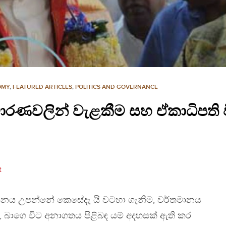
OMY
,
FEATURED ARTICLES
,
POLITICS AND GOVERNANCE
ිවාරණවලින් වැළකීම සහ ඒකාධිපති ව
t
මානය උපන්නේ කෙසේදැ යි වටහා ගැනීම, වර්තමානය
, බාගෙ විට අනාගතය පිළිබඳ යම් අදහසක් ඇති කර