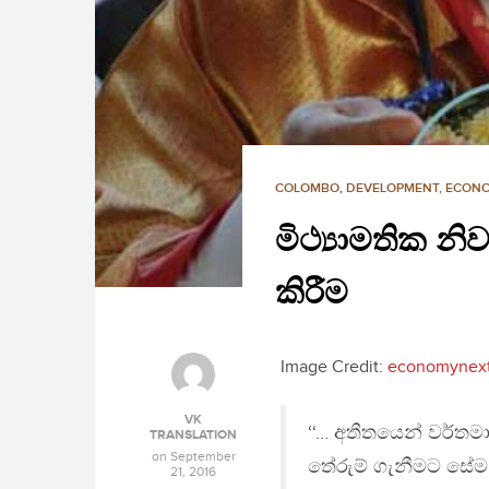
COLOMBO
,
DEVELOPMENT, ECON
මිථ්‍යාමතික න
කිරීම
Image Credit:
economynex
VK
‘‘… අතීතයෙන් වර්ත
TRANSLATION
on
September
තේරුම් ගැනීමට සේම
21, 2016