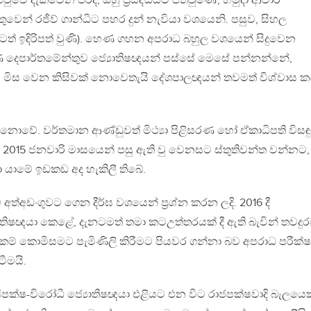
ිටුවේ දැක්වෙන පරිදි, ඔහු ප‍්‍රසිද්ධියට පත්වුණේ, හමුදා ආචාර
වෙන් රජීව් ගාන්ධිට පහර දුන් නැවියා වශයෙනි. පසුව, සිහල
ත් ඉදිරිපත් වුණි). හෙණ ගහන අපරාධ බහුල වශයෙන් සිදුවෙන
 දෙපාර්තමේන්තුව ජ්‍යොතිෂඥයන් පස්සේ මෙසේ පන්නන්නේ,
ත්‍යයම මිස වෙන කිසිවක් නොවෙතැයි දේශපාලඥයන් තවමත් විශ්වාස 
නොවේ. වර්තමාන ආණ්ඩුවත් මිථ්‍යා පිළිසරණ හෝ ඒකාධිපති විසඳු
2015 ජනවාරි මාසයෙන් පසු ඇති වු වෙනසට ස්තුතිවන්ත වන්නට,
 යාමේ ඉඩකඩ අද හැකිලී තිබේ.
අත්අඩංගුවට ගෙන දීර්ඝ වශයෙන් ප‍්‍රශ්න කරන ලදි. 2016 දී
යොතිෂඥයා කෙළේ, දැනටමත් තමා කටඋත්තරයක් දී ඇති බැවින් තවදුර
ම් කොමිසමට පැමිණිලි කිරීමට පියවර ගන්නා බව අපරාධ පරීක
ීමයි.
ාජපක්ෂ-විරෝධී ජ්‍යොතිෂඥයා එළියට එන විට රාජපක්ෂවාදි බැලයෙකු