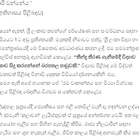
රී වන්නේය.’’
ඉතිහාසය පිළිබඳව)
යන් ඇතත්, ශ‍්‍රී ලංකාව තමන්ගේ පර්යේෂණ සහ සංවර්ධනය සඳහා
1 ට අඩු ප‍්‍රතිශතයකි. මෑතකදී නිමාවට පත්වූ ‘ශ‍්‍රී ලංකා විද්‍යා හා
මන්ත‍්‍රණයේදී මේ විෂමතාව අවධාරණය කරන ලදි. එම සම්මන්ත‍්‍ර
 අල්විස් අනතුරු ඇඟවීමක් කෙළේය:
‘‘තීන්දු තීරණ ගැනීමේදී විද්‍යාව
ංකාව සිදු කරගන්නේ බරපතල පාඩුවකි.’’
විද්‍යාව පිළිබඳ මේ විද්වත්
තාවත් පිළිබඳ විනාඩි දෙකක වීඩියෝ දර්ශනයකිනි. එය,
ග ඇති අපේ භයානක පේ‍්‍රම වෘතාන්තය සහ මිථ්‍යා විශ්වාස
ෝලය පිළිබඳ ඛේදනීය-විගඩම සංකේතවත් කෙළේය.
ාල සූත‍්‍රයේදී ජ්‍යොතිෂය සහ බලි තොවිල් වැනි දෑ හඳුන්වන ලද්ද
 (එවැනි ‘කලාවන්’ ලැයිස්තුවක් ඒ සූත‍්‍රයේ අන්තර්ගත වෙයි: අත බ
‍්‍රහයෝග බැලීම සහ සිහින පැහැදිළි කිරීම, රාජ්‍ය නිලධාරීන් සඳහා
හැරීම සහ ශුභ නැකැත් බැලීම, ජීවිත කාලය පිළිබඳ අනාවැකි කීම ස