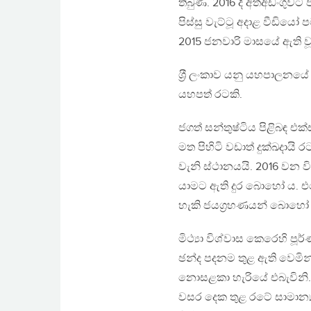
තිබුණි. 2016 දී අත්අඩංග
පිස්සු වැට්ටූ අදාළ වීඩි
2015 ජනවාරි මාසයේ ඇති වූ ප‍
ශ‍්‍රී ලංකාව යනු යහපාලන
යහපත් රටකි.
ජගත් සන්තුෂ්ටිය පිළිබඳ එක
මත පිහිටි වඩාත් දුක්ඛදායි ර
වැනි ස්ථානයයි. 2016 වන විට
යාමට ඇති දුර බොහෝ ය. එහ
හැකි ජයග‍්‍රහණයන් බොහෝ
මිථ්‍යා විශ්වාස කෙරෙහි පූ
ඡන්ද පදනම තුළ ඇති වෙමින්
නොසළකා හැරියේ එබැවිනි. වික
වසර දෙක තුළ රටේ සාමාන්‍