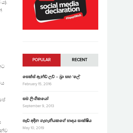
 ය).
්
POPULAR
RECENT
කට
සෙක්ස් ඇන්ඩ් ලව් – බ්‍රා සහ ‘ලේ’
ෙය
February 15, 2016
සම ලිංගිකයෝ
අපේ
September 9, 2013
පෑඩ් අඳින ගැහැනියකගේ හෘදය සාක්ෂිය
ස
May 10, 2019
යන්ව