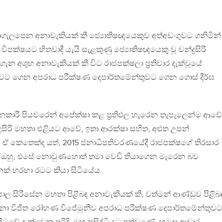
නොගැලපෙන අනාවැකියක් කී ජ්‍යොතිෂඥයෙකුව අත්අඩංගුවට ගනිමින්
ිපක්ෂයට හිතවාදී යැයි සැළකුණු ජ්‍යොතිෂඥයෙකු වූ චන්ද්‍රසිරි
න අශුභ අනාවැකියක් කී විට රාජපක්ෂලා ප‍්‍රතිචාර දැක්වූයේ
ගුවට ගෙන අපරාධ පරීක්ෂණ දෙපාර්තමේන්තුවට ගෙන ගොස් දීර්ඝ
දනකාරී පියවරෙන් අපේක්ෂා කළ ප‍්‍රතිඵල හැරෙන තැපෑලෙන්ම ආවේ
්‍රසිරි මහතා එළියට ආවේ, ඉතා ආරක්ෂා සහිත, අළුත උපන්
. ඒ කෙතෙක්ද යත්, 2015 ජනාධිපතිවරණයේදී රාජපක්ෂගේ තිරසාර
ටි ඔහු, එසේ නොවුණහොත් තමා වෙඩි තියාගෙන මැරෙන බව
නක් හරහා රටට කියා සිටියේය.
ිපාල සිරිසේන මහතා පිළිබඳ අනාවැකියක් කී, වත්මන් ආණ්ඩුව පිළිබ
ා විජිත රෝහණ විජේමුනිව අපරාධ පරීක්ෂණ දෙපාර්තමේන්තුව