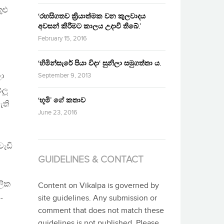
ළු
‘රහසිගතව ක්‍රියාත්මක වන කුලවාදය
අවසන් කිරීමට කාලය උදාවී තිබේ.’
February 15, 2016
‘හිමින්සැරේ පියා විදා‘ සුනිලා සමුගත්තා ය.
ා
September 9, 2013
ලූ
‘භූමි’ ගේ කතාව
ැති
June 23, 2016
වැඩි
GUIDELINES & CONTACT
ලික
Content on Vikalpa is governed by
-
site guidelines. Any submission or
comment that does not match these
guidelines is not published. Please