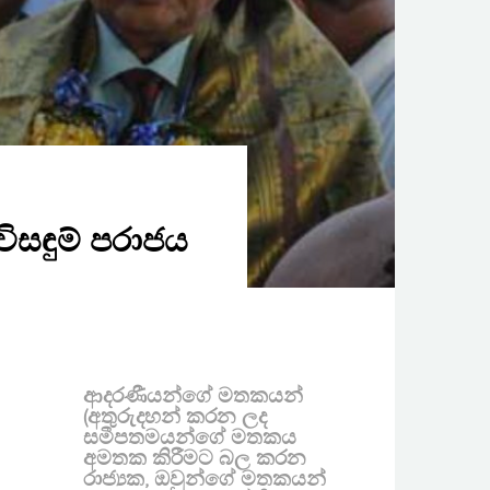
ිසඳුම් පරාජය
ආදරණීයන්ගේ මතකයන්
(අතුරුදහන් කරන ලද
සමීපතමයන්ගේ මතකය
අමතක කිරීමට බල කරන
රාජ්‍යක, ඔවුන්ගේ මතකයන්