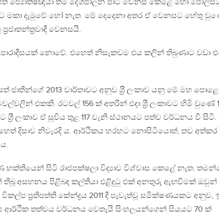
ුවට පත් ජ්‍යොතිෂඥයා තම දේශපාලන පාට වෙනස් කෙළේ හෝ පොලීසි
යෝ පට මකා දැමුවේ හෝ නැත. මේ දෙදෙනා අතර ඒ වෙනසට හේතු වු
්‍රජාතන්ත‍්‍රවාදී වෙනසයි.
යේ පාරාදීසයක් නොවේ. එහෙත් නිසැකවම එය කලින් තිබුණාට වඩා 
්සත් ජාතීන්ගේ 2013 වාර්තාවට අනුව ශ‍්‍රී ලංකාව යනු මේ මහ පො
ටවල්වලින් එකකි. රටවල් 156 ක් අතරින් එදා ශ‍්‍රී ලංකාවට හිමි වුණේ 
 ශ‍්‍රී ලංකාව ඒ සූචිය තුළ 117 වැනි ස්ථානයට පත්ව වර්ධනය වී සිටී
ෙත් දිසාව නිවැරදි ය. ආර්ථිකය හරහට නොසිටියොත්, තව අත්කර
 ය.
ර්ණ භක්තියෙන් සිටි රාජපක්ෂලා විද්‍යාව විශ්වාස කෙළේ නැත. තමන
 තිබූ අසහනය පිළිබඳ කල්තියා එළිදුටු එක් අනතුරු ඇඟවීමක් ඔවුන්
ල්ප ප‍්‍රතිපත්ති කේන්ද්‍රය 2011 දී පැවැත්වූ සමීක්ෂණයකට අනුව, ඉද
ය ආර්ථික තත්වය වර්ධනය වෙතැයි සිංහලයන්ගෙන් සියයට 70 ක්