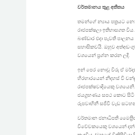
වර්තමානය තුළ අතීතය
තමන්ගේ න්‍යාය පත‍්‍රයට 
රාජපක්ෂලා ඉතිහාසගත විය. ව
බණ්ඩාර එදා පැවති පාලනය ගැ
සහාසිකවයි. ඔහුව අත්අඩං
වශයෙන් ප‍්‍රශ්න කරන ලදි.
ඉන් පෙර නොවූ විරූ ඒ මර්
හිරභාරයෙන් නිදහස් වී චන්ද
රාජපක්ෂවාදියෙකු වශයෙනි
ජයග‍්‍රහණය සපථ කොට සි
රූපවාහිනී සජීවී වැඩ සටහ
වර්තමාන ජනාධිපති මෛත‍්‍ර
විවේචකයෙකු වශයෙන් දන්න