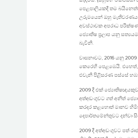
කැඳවීය. (ඔහුගේ විකිපීඩියා ප
පෙළපාලියකදී තම බයිනෙත්තු
උරුමයෙන් ඔහු මැතිවරණයට
අවස්ථාවක අපරාධ පරීක්ෂණ
ජ්‍යොතිෂ ප‍්‍රලාප යනු ස
බැවිනි.
වාසනාවට, 2016 යනු 2009 
කෙරෙහි පෙළඹෙයි. එහෙත්, 
එවැනි පිළිසරණ පස්සේ හඹා
2009 දී එක් ජ්‍යොතිෂඥයකුව 
අත්අඩංගුවට ගත් අනිත් ජ්‍
කරදර කළහොත් මානව හිමික
දෙපාර්තමේන්තුවට දන්වා සිට
2009 දී අත්අඩංගුවට පත් ර