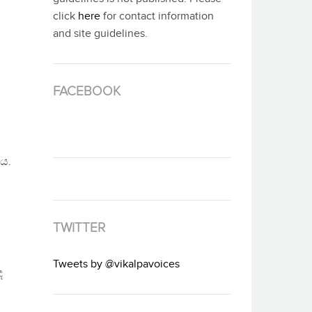
click
here
for contact information
and site guidelines.
FACEBOOK
ය.
TWITTER
Tweets by @vikalpavoices
ඳ
ට