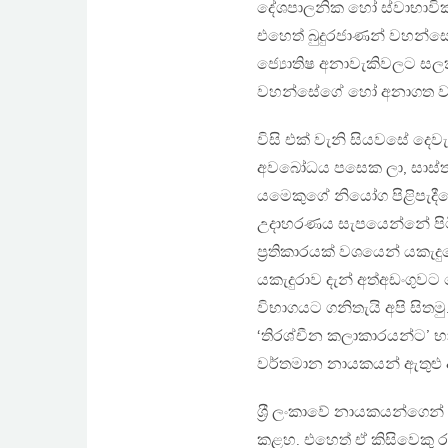
දේශපාලනික හෝ ස්වාභාවික ස
එහෙත් බුදුරජාණන් වහන්සේගේ
ජ්‍යොතිෂ අනාවැකිවලට සලක
වහන්සේගේ හෝ අනාගත ව
විසි එක් වැනි සියවසේ දෙව
අවබෝධය පසෙක ලා, සාස්ත
යමෙකුගේ නියෝග පිළිපැදී
උදාහරණය සැපයෙන්නේ පිට
ප‍්‍රතිකාරයක් වශයෙන් යකැ
යකැදුරාව දැන් අත්අඩංගුවට
විභාගයට ගනිතැයි අපි සිත
‘තිරශ්චීන කලාකාරයන්ට’ 
වර්තමාන නායකයන් ඇතුළු ඇතැ
ශ‍්‍රී ලංකාවේ නායකයන්ගෙ
කළහ. එහෙත් ඒ කිසිවෙකු රා