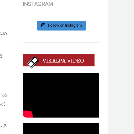
INSTAGRAM
Follow on Instagram
කරන
ම්
ටත්
්ෂණ
 වී