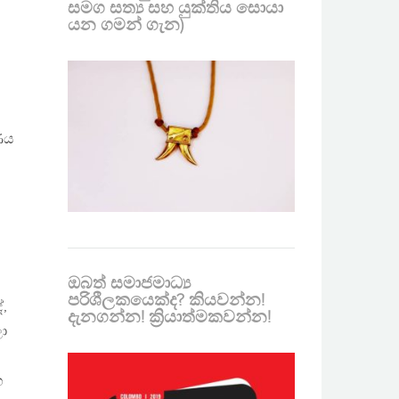
සමග සත්‍ය සහ යුක්තිය සොයා
යන ගමන් ගැන)
ණය
ඔබත් සමාජමාධ්‍ය
පරිශීලකයෙක්ද? කියවන්න!
ේ,
දැනගන්න! ක්‍රියාත්මකවන්න!
ලා
හ