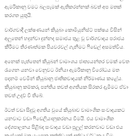
ඇමරිකානු වමට බලපෑමක් ඇතිකරන්නක් බවත් අප මතක්
කරගත යුතුයි.
වාර්ගවාදී ලක්ෂණයන් කියුබා කොමියුනිස්ට් පක්ෂය විසින්
අලුතෙන් හදුන්වා දුන්නද සමාජය තුළ වූ වාර්ගවාදය පරාජය
කීරීමට තීරණාත්මක පියවරවල් ගැනීමට ෆිඩෙල් අසමත්විය.
අනෙක් පැත්තෙන් කියුබන් වාමාංශය ජාත්‍යයන්තර වමක් වෙත
රැගෙන යනවා වෙනුවට ඊනියා ඇමරිකානු විරෝධය මත
පදනම් වෙමින් කියුබානු ජාතිකවාදයක් නිර්මාණය කළේය.
කියුබානු කම්කරු පන්තිය තවත් අගතියක සිරකර දැමීමට ඒවා
තවත් උදව් වී තිබේ.
ඊටත් වඩා සිදුවූ අගතිය වුයේ කියුබාව වාමාංශික සංවාදයකට
යනවාට වඩා ෆිඩෙලියානුකරනය වීමයි. එය වාමාංශික
දේශපාලනය පිළිබද සංවාදය වඩා පුලුල් කරනවාට වඩා එය
කැස්ත්‍රෝ මත යැපෙන තත්ත්වයක් දක්වා වර්ධනය වීම