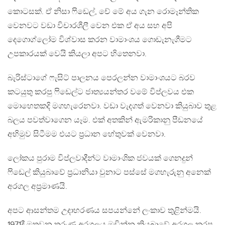
කොටසක්. ඒ නිසා ෆිඩෙල්, චේ මේ අය ගැන රොමෑන්තික
වෙනවට වඩා විචාරශීලී වෙන එක ඒ අය සහ අපි
දෙගොග්ලෝම විශ්වාස කරන වාමාංශය ගොඩැනැගීමට
උපකාරයක් වෙයි කියලා අපට හිතෙනවා.
බැරිස්ටාගේ ෆැසිට් පාලනය පෙරලන්න වාමාංශයට බරව
කටයුතු කරපු ෆිඩෙල්ට ජාත්‍යයන්තර වමේ විප්ලවය එක
මොහෙතකදි මගහැරෙනවා. වඩා වැදගත් වෙනවා කියුබාව තුළ
බලය පවත්වාගෙන යෑම. එක් අතකින් ඇමරිකානු පීඩනයේ
අභිමුව සිටීමම එයට ප්‍රධාන හේතුවක් වෙනවා.
ලෝකය පුරාම විප්ලවාදීන්ට වාමාංශික ජවයක් ගෙනදුන්
ෆිඩෙල් කියුබාවේ ප්‍රධානියා වුනාට පස්සේ මගහැරුනු අනෙක්
අරගල අප්‍රමාණයි.
අපට ආසන්තම උදාහරණය සපයන්නේ ලංකාව තුළින්මයි.
1971දී මතුවන තරුණ අරගලය මඩින්න කියුබාවේ අරගල කරපු