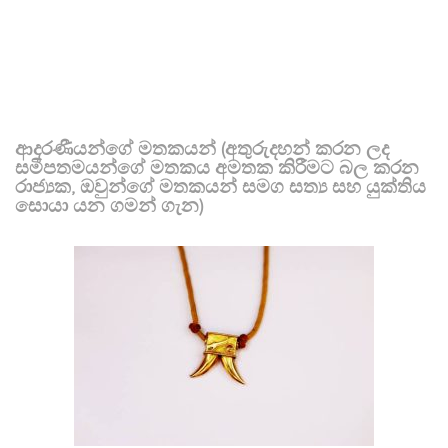
ආදරණීයන්ගේ මතකයන් (අතුරුදහන් කරන ලද
සමීපතමයන්ගේ මතකය අමතක කිරීමට බල කරන
රාජ්‍යක, ඔවුන්ගේ මතකයන් සමග සත්‍ය සහ යුක්තිය
සොයා යන ගමන් ගැන)