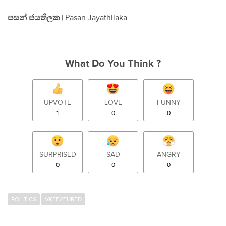
පසන් ජයතිලක
| Pasan Jayathilaka
What Do You Think ?
UPVOTE
LOVE
FUNNY
1
0
0
SURPRISED
SAD
ANGRY
0
0
0
POLITICS
VKFEATURED