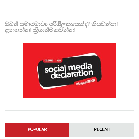
ඔබත් සමාජමාධ්‍ය පරිශීලකයෙක්ද? කියවන්න!
දැනගන්න! ක්‍රියාත්මකවන්න!
POPULAR
RECENT