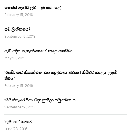
සෙක්ස් ඇන්ඩ් ලව් – බ්‍රා සහ ‘ලේ’
February 15, 2016
සම ලිංගිකයෝ
September 9, 2013
පෑඩ් අඳින ගැහැනියකගේ හෘදය සාක්ෂිය
May 10, 2019
‘රහසිගතව ක්‍රියාත්මක වන කුලවාදය අවසන් කිරීමට කාලය උදාවී
තිබේ.’
February 15, 2016
‘හිමින්සැරේ පියා විදා‘ සුනිලා සමුගත්තා ය.
September 9, 2013
‘භූමි’ ගේ කතාව
June 23, 2016