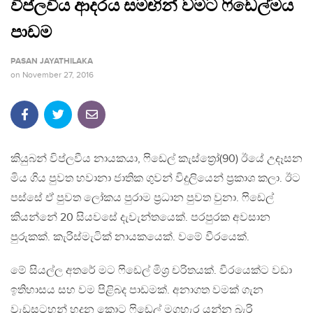
විප්ලවීය ආදරය සමඟින් වමට ෆිඩෙල්මය
පාඩම
PASAN JAYATHILAKA
on
November 27, 2016
කියුබන් විප්ලවීය නායකයා, ෆිඩෙල් කැස්ත්‍රෝ(90) ඊයේ උදෑසන
මිය ගිය පුවත හවානා ජාතික ගුවන් විදුලියෙන් ප්‍රකාශ කලා. ඊට
පස්සේ ඒ පුවත ලෝකය පුරාම ප්‍රධාන පුවත වුනා. ෆිඩෙල්
කියන්නේ 20 සියවසේ දැවැන්තයෙක්. පරපුරක අවසාන
පුරුකක්. කැරිස්මැටික් නායකයෙක්. වමේ වීරයෙක්.
මේ සියල්ල අතරේ මට ෆිඩෙල් මිශ්‍ර චරිතයක්. වීරයෙක්ට වඩා
ඉතිහාසය සහ වම පිළිබද පාඩමක්. අනාගත වමක් ගැන
වැඩසටහන් හදන කොට ෆිඩෙල් මගහැර යන්න බැරි