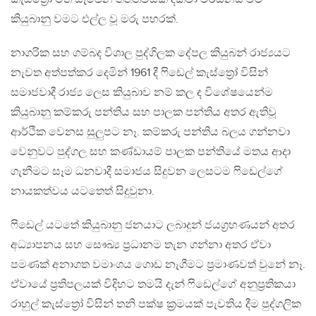
කියුබානු වමට එල්ල වූ මරු පහරක්.
නාගරික සහ ගම්බද විශාල පුද්ගිලක දේපල කියුබන් රාජ්‍යයට
නැවත අත්පත්කර දෙමින් 1961 දී ෆිඩෙල් කැස්ත්‍රෝ විසින්
සමාජවාදී රාජ්‍ය ලෙස කියුබාව නම් කල ද විශේෂයෙන්ම
කියුබානු කම්කරු පන්තිය සහ පාලක පන්තිය අතර ඇතිවූ
ආර්ථික වෙනස සුලුපට නෑ. කම්කරු පන්තිය බලය ගන්නවා
වෙනුවට පුද්ගල සහ කණ්ඩායම් පාලක පන්තියේ මතය ආදා
ගැනීමට සෑම ධනවාදී සමාජය සිදුවන ලෙසටම ෆිඩෙල්ගේ
නායකත්වය යටතෙත් සිදුවුනා.
ෆිඩෙල් යටතේ කියුබානු ජනයාට ලබාදුන් ජයග්‍රහණයන් අතර
අධ්‍යාපනය සහ සෞඛ්‍ය ප්‍රධානම තැන ගන්නා අතර ඒවා
පමණක් අනාගත වමාංශය ගොඩ නැගීමට ප්‍රමාණවත් වුනේ නෑ.
ඒවායේ ප්‍රතිපලයක් විදිහට තමයි දැන් ෆිඩෙල්ගේ අනුප්‍රතිකයා
රාහුල් කැස්ත්‍රෝ විසින් තනි පක්ෂ ක්‍රමයක් පැවතිය දීම පුද්ගලික