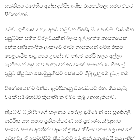
යුක්තියට එරෙහිව අන්ත දක්ෂිනාංශික රාජපක්ෂලා සමග එකට
සිටගන්නවා.
මේවා ඉතිහාසය තුළ අපට හමුවන ෆිඩෙල්මය පාඩම්. වාමංශික
පසුබිමක් සහිත විප්ලවයකින් බලය අල්ලගත්ත නායකයෙක්
අන්ත දක්ෂිනාංෂික ලංකාවේ රාජ්‍ය නායකයන් සමග එකට
පෙළගැසීම තුළ අපට උගන්නව පාඩම තමයි බලය අල්ලා
ගැනීමෙන් පසු නව ජාත්‍යයන්තර වමක් සම්බන්ධව ෆිඩෙල්
ප්‍රමුඛ කියුබන් කොමුයුනිස්ට් පක්ෂයට තිබූ දැනුමේ දුබල කම.
විශේෂයෙන්ම ඊනියා ඇමරිකානු විරෝධයට එහා ගිය සැබෑ
වමක් සම්බන්ධව ක්‍රියාත්මක වීමට තිබූ නොහැකියාව.
කියුබාව බැරිස්ටාගේ පාලනය පෙරලා දැමීමෙන් පසු ප්‍රගතිශීලී
ආර්ථික සහ සමාජ ප්‍රතිසංස්කරණ යම් ප්‍රමාණයක් වුනාට
සමහර සමාජ අගතීන්ට ආමන්ත්‍රණය කිරීමට කැස්ත්‍රෝ අසමත්
වෙනවා. ඒ අසමත්වීම කියුබාවට පමණක් නොවෙයි එය ලතින්