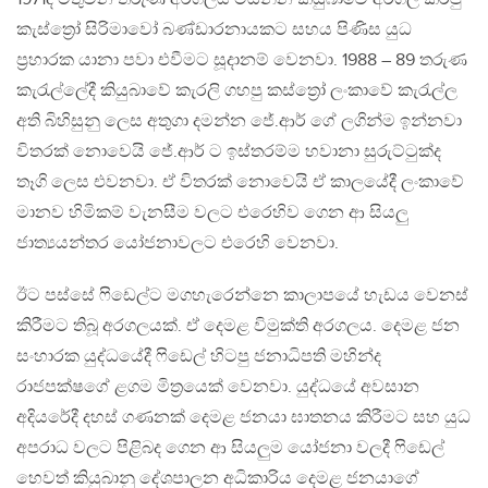
කැස්ත්‍රෝ සිරිමාවෝ බණ්ඩාරනායකට සහය පිණිස යුධ
ප්‍රහාරක යානා පවා එවීමට සූදානම් වෙනවා. 1988 – 89 තරුණ
කැරැල්ලේදී කියුබාවේ කැරලි ගහපු කස්ත්‍රෝ ලංකාවේ කැරැල්ල
අති බිහිසුනු ලෙස අතුගා දමන්න ජේ.ආර් ගේ ලගින්ම ඉන්නවා
විතරක් නොවෙයි ජේ.ආර් ට ඉස්තරම්ම හවානා සුරුට්ටුක්ද
තෑගි ලෙස එවනවා. ඒ විතරක් නොවෙයි ඒ කාලයේදී ලංකාවේ
මානව හිමිකම් වැනසීම වලට එරෙහිව ගෙන ආ සියලු
ජාත්‍යයන්තර යෝජනාවලට එරෙහි වෙනවා.
ඊට පස්සේ ෆිඩෙල්ට මගහැරෙන්නෙ කාලාපයේ හැඩය වෙනස්
කිරීමට තිබූ අරගලයක්. ඒ දෙමළ විමුක්ති අරගලය. දෙමළ ජන
සංහාරක යුද්ධයේදී ෆිඩෙල් හිටපු ජනාධිපති මහින්ද
රාජපක්ෂගේ ළගම මිත්‍රයෙක් වෙනවා. යුද්ධයේ අවසාන
අදියරේදී දහස් ගණනක් දෙමළ ජනයා ඝාතනය කිරීමට සහ යුධ
අපරාධ වලට පිළිබද ගෙන ආ සියලුම යෝජනා වලදී ෆිඩෙල්
හෙවත් කියුබානු දේශපාලන අධිකාරිය දෙමළ ජනයාගේ