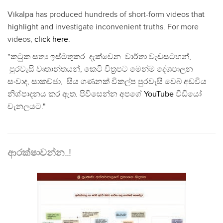
Vikalpa has produced hundreds of short-form videos that
highlight and investigate inconvenient truths. For more
videos,
click here
.
"කටුක සත්‍ය ඉස්මතුකර දැක්වෙන වාර්තා වැඩසටහන්,
පුරවැසි වෘතාන්තයන්, කෙටි චිත්‍රපට මෙන්ම දේශපාලන
සංවාද, සාකච්ඡා, සිය ගණනක් විකල්ප පුරවැසි වෙබ් අඩවිය
නිශ්පාදනය කර ඇත. පිවිසෙන්න අපගේ
YouTube
වීඩියෝ
චැනලයට."
ආරක්ෂාවන්න..!