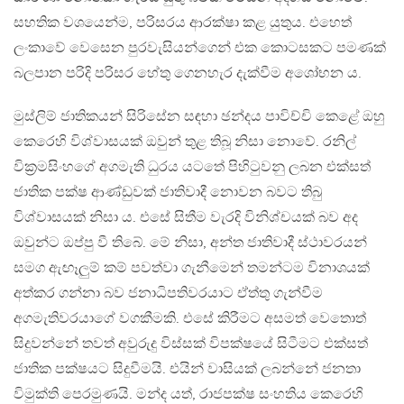
සහතික වශයෙන්ම, පරිසරය ආරක්ෂා කළ යුතුය. එහෙත්
ලංකාවේ වෙසෙන පුරවැසියන්ගෙන් එක කොටසකට පමණක්
බලපාන පරිදි පරිසර හේතු ගෙනහැර දැක්වීම අශෝභන ය.
මුස්ලිම් ජාතිකයන් සිරිසේන සඳහා ඡන්දය පාවිච්චි කෙළේ ඔහු
කෙරෙහි විශ්වාසයක් ඔවුන් තුළ තිබූ නිසා නොවේ. රනිල්
වික්‍රමසිංහගේ අගමැති ධුරය යටතේ පිහිටුවනු ලබන එක්සත්
ජාතික පක්ෂ ආණ්ඩුවක් ජාතිවාදී නොවන බවට තිබු
විශ්වාසයක් නිසා ය. එසේ සිතීම වැරදි විනිශ්චයක් බව අද
ඔවුන්ට ඔප්පු වී තිබේ. මේ නිසා, අන්ත ජාතිවාදී ස්ථාවරයන්
සමග ඇඟෑලුම් කම් පවත්වා ගැනීමෙන් තමන්ටම විනාශයක්
අත්කර ගන්නා බව ජනාධිපතිවරයාට ඒත්තු ගැන්වීම
අගමැතිවරයාගේ වගකීමකි. එසේ කිරීමට අසමත් වෙතොත්
සිදුවන්නේ තවත් අවුරුදු විස්සක් විපක්ෂයේ සිටීමට එක්සත්
ජාතික පක්ෂයට සිදුවීමයි. එයින් වාසියක් ලබන්නේ ජනතා
විමුක්ති පෙරමුණයි. මන්ද යත්, රාජපක්ෂ සංහතිය කෙරෙහි