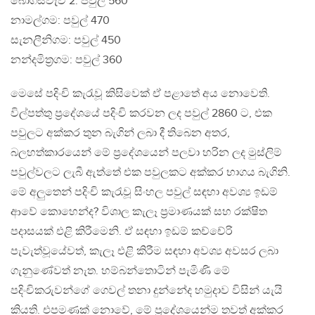
බෝගස්වැව 2: පවුල් 560
නාමල්ගම: පවුල් 470
සැනලීනිගම: පවුල් 450
නන්දමිත්‍රගම: පවුල් 360
මෙසේ පදිංචි කැරැවූ කිසිවෙක් ඒ පළාතේ අය නොවෙති.
විල්පත්තු ප්‍රදේශයේ පදිංචි කරවන ලද පවුල් 2860 ට, එක
පවුලට අක්කර තුන බැගින් ලබා දී තිබෙන අතර,
බලහත්කාරයෙන් මේ ප්‍රදේශයෙන් පලවා හරින ලද මුස්ලිම්
පවුල්වලට ලැබී ඇත්තේ එක පවුලකට අක්කර භාගය බැගිනි.
මේ අලුතෙන් පදිංචි කැරැවූ සිංහල පවුල් සඳහා අවශ්‍ය ඉඩම්
ආවේ කොහෙන්ද? විශාල කැලෑ ප්‍රමාණයක් සහ රක්ෂිත
පදාසයක් එළි කිරීමෙනි. ඒ සඳහා ඉඩම් කච්චේරි
පැවැත්වූයේවත්, කැලෑ එළි කිරීම සඳහා අවශ්‍ය අවසර ලබා
ගැනුණේවත් නැත. හම්බන්තොටින් පැමිණි මේ
පදිංචිකරුවන්ගේ ගෙවල් තනා දුන්නේද හමුදාව විසින් යැයි
කියති. එපමණක් නොවේ, මේ ප්‍රදේශයෙන්ම තවත් අක්කර