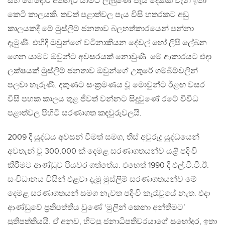
සහ ගේදොර අතහැර යාමට ලැබුණේ පැය දෙකක් වැනි ඉතා
කෙටි කාලයකි. තවත් පළාත්වල පැය විසි හතරකට අඩු
කාලයකදී මේ මුස්ලිම් ජනතාව බලහත්කාරයෙන් පන්නා
දැමුණි. එහිදී ඔවුන්ගේ වටිනාකියන දේවල් හෝ ලිපි ලේඛන
ගෙන යාමට ඔවුන්ට අවසරයක් නොවුණි. මේ ආකාරයට එදා
ලක්ෂයක් මුස්ලිම් ජනතාව ඔවුන්ගේ උතුරේ ගම්බිම්වලින්
පලවා හැරුණි. දකුණට සංක්‍රමණය වූ මොවුන්ට ඊළඟ වසර
විසි පහක කාලය තුළ ජීවත් වන්නට සිදුවුණේ රටේ විවිධ
පළාත්වල පිහිටි සරණාගත කඳවුරුවලයි.
2009 දී යුද්ධය අවසන් වීමත් සමග, තිස් අවුරුදු යුද්ධයෙන්
අවතැන් වූ 300,000 ක් දෙමළ සරණාගතයන්ව යළි පදිංචි
කිරීමට ආණ්ඩුව පියවර ගත්තේය. එහෙත් 1990 දී එල්.ටී.ටී.ඊ.
සංවිධානය විසින් එළවා දැමූ මුස්ලිම් සරණාගතයන්ව මේ
දෙමළ සරණාගතයන් සමග නැවත පදිංචි කැරැවූයේ නැත. එදා
ආණ්ඩුවේ ප්‍රතිපත්තිය වුණේ ‘මුලින් කෙනා අන්තිමට’
ප්‍රතිපත්තියයි. ඒ අනුව, හිටපු ජනාධිපතිවරයාගේ සහෝදර, ඉතා