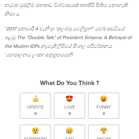
නැවත මුස්ලිම් ජනතාව විශ්වාසයක් තබතියි සිතිය නොහැකි
නිසා ය.
*2017 ජනවාරි 4 වැනි දා ‘කලම්බු ටෙලිග්‍රාෆ්’ වෙබ් අඩවියේ
පළවූ The “Double Talk” of President Sirisena: A Betrayal of
the Muslim IDPs නැමැති ලිපියේ සිංහල පරිවර්තනය
‘යහපාලනය ලංකා’ අනුග්‍රහයෙනි
What Do You Think ?
UPVOTE
LOVE
FUNNY
0
0
0