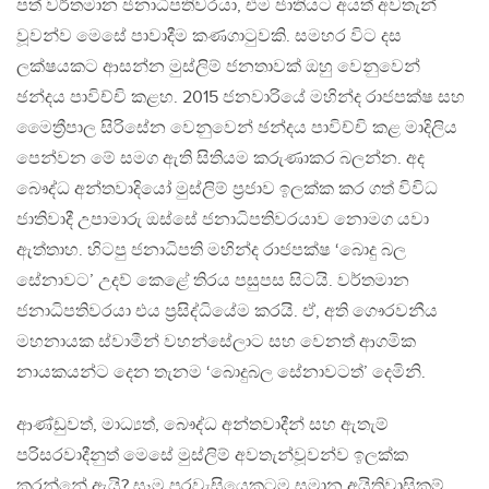
පත් වර්තමාන ජනාධිපතිවරයා, එම ජාතියට අයත් අවතැන්
වූවන්ව මෙසේ පාවාදීම කණගාටුවකි. සමහර විට දස
ලක්ෂයකට ආසන්න මුස්ලිම් ජනතාවක් ඔහු වෙනුවෙන්
ඡන්දය පාවිච්චි කළහ. 2015 ජනවාරියේ මහින්ද රාජපක්ෂ සහ
මෛත්‍රීපාල සිරිසේන වෙනුවෙන් ඡන්දය පාවිච්චි කළ මාදිලිය
පෙන්වන මේ සමග ඇති සිතියම කරුණාකර බලන්න. අද
බෞද්ධ අන්තවාදියෝ මුස්ලිම් ප්‍රජාව ඉලක්ක කර ගත් විවිධ
ජාතිවාදී උපාමාරු ඔස්සේ ජනාධිපතිවරයාව නොමග යවා
ඇත්තාහ. හිටපු ජනාධිපති මහින්ද රාජපක්ෂ ‘බොදු බල
සේනාවට’ උදව් කෙළේ තිරය පසුපස සිටයි. වර්තමාන
ජනාධිපතිවරයා එය ප්‍රසිද්ධියේම කරයි. ඒ, අති ගෞරවනීය
මහනායක ස්වාමීන් වහන්සේලාට සහ වෙනත් ආගමික
නායකයන්ට දෙන තැනම ‘බොදුබල සේනාවටත්’ දෙමිනි.
ආණ්ඩුවත්, මාධ්‍යත්, බෞද්ධ අන්තවාදීන් සහ ඇතැම්
පරිසරවාදීනුත් මෙසේ මුස්ලිම් අවතැන්වූවන්ව ඉලක්ක
කරන්නේ ඇයි? සෑම පුරවැසියෙකුටම සමාන අයිතිවාසිකම්