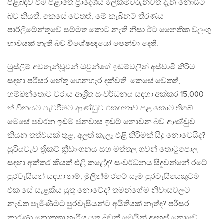
පිළිබඳව එම පළාතේ ප්‍රාදේශීය ලේකම්වරුන්වත් දැන නොසිටි
බව කියති. කෙසේ වෙතත්, මේ කැබිනට් තීරණය
පාර්ලිමේන්තුවේ සම්මත කොට නැති නිසා ඊට නෛතික වලංගු
භාවයක් නැති බව විශේෂඥයෝ පෙන්වා දෙති.
මුස්ලිම් අවතැන්වූවන් ඔවුන්ගේ ඉඩම්වලින් අස්වාමී කිරීම
සඳහා පරිසර හේතු ගෙනහැර දක්වති. කෙසේ වෙතත්,
හම්බන්තොට වරාය ආශ්‍රිත සංවර්ධනය සඳහා අක්කර 15,000
ක් චීනයට පැවරීමට ආණ්ඩුව එකඟතාව පළ කොට තිබේ.
මෙසේ පවරන ඉඩම් ජනවාස ඉඩම් නොවන බව ආණ්ඩුව
කියන තත්වයක් තුළ, අලුත් කැලෑ එළි කිරීමක් සිදු නොවෙයිද?
සූරියවැව ක්‍රිකට් ක්‍රීඩාංගනය සහ මත්තල ගුවන් තොටුපොල
සඳහා අක්කර කීයක් එළි කළේද? සංවර්ධනය සිදුවන්නේ රටේ
පුරවැසියන් සඳහා නම්, මුලින්ම රටේ සෑම පුරවැසියෙකුටම
එක සේ සැළකිය යුතු නොවේද? තමන්ගේම නිවාසවලට
නැවත පැමිණීමට පුරවැසියන්ට අයිතියක් නැත්ද? පරිසර
කාරණා නොතකා හැරිය යුතු බවක් මෙයින් අදහස් නොවේ.