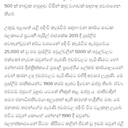
500 ක් නාවුක හමුදාව විසින් කජු වගාවක් සඳහාද පවරාගෙන
තිබේ.
උතුරු පළාතේ යළි පදිංචි කැරැවීම් සඳහා වන කාර්ය සාධක
බලකායේ ප්‍රධානී බැසිල් රාජපක්ෂ 2013 දී මුස්ලිම්
අවතැන්වූවන් අර්ධ වශයෙන් පදිංචි කැරැවීම ඇරඹුවේය.
25,000 ක් වු එම මුස්ලිම් පවුල්වලින් 5000 ක් පවුල්වලට
එක්කෝ නැවත ඔවුන්ගේ පැරණි ඉඩම්වලට පැමිණීමට හෝ
මන්නාරම් දිස්ත්‍රික්කයේ මුසාලි ප්‍රාදේශීය ලේකම් කාර්යාලයෙන්
වෙන් කරන ලද ඉඩම්වලට පැමිණීමට එහිදී අවසර ලැබුණි. මේ
මුස්ලිම් ජාතිකයන්ට 1906 තරම් ඈතට දිවෙන ඔප්පු තිබේ. ඒවා,
එඞ්වඞ් රජුගේ මුද්‍රාව යටතේ නිකුත් කළ ඔප්පු ය. ජාතිවාදීන්
සමග ජනාධිපතිවරයා අලුතෙන් ඇති කරගත් හැඳිනීම මත, මේ
ජනතාව තමන්ගේම පැරණි ඉඩම්වල පදිංචි වීම වළකනු ලැබේ.
එවිට ඔවුන් කොහේ යන්නද? 1990 දී ඔවුන්ව
බලහත්කාරයෙන් පිටමං කිරීමට කලින් ජීවත් වූ ඉඩම් ඔවුන් එළි