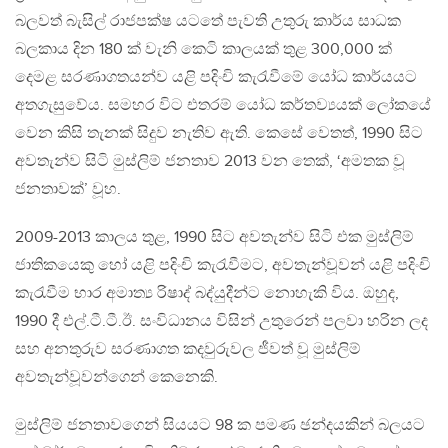
බලවත් බැසිල් රාජපක්ෂ යටතේ පැවති උතුරු කාර්ය සාධක
බලකාය දින 180 ක් වැනි කෙටි කාලයක් තුළ 300,000 ක්
දෙමළ සරණාගතයන්ව යළි පදිංචි කැරැවීමේ යෝධ කාර්යයට
අතගැසුවේය. සමහර විට එතරම් යෝධ කර්තව්‍යයක් ලෝකයේ
වෙන කිසි තැනක් සිදුව නැතිව ඇති. කෙසේ වෙතත්, 1990 සිට
අවතැන්ව සිටි මුස්ලිම් ජනතාව 2013 වන තෙක්, ‘අමතක වූ
ජනතාවක්’ වූහ.
2009-2013 කාලය තුළ, 1990 සිට අවතැන්ව සිටි එක මුස්ලිම්
ජාතිකයෙකු හෝ යළි පදිංචි කැරැවීමට, අවතැන්වූවන් යළි පදිංචි
කැරැවීම භාර අමාත්‍ය රිෂාද් බද්යුදීන්ට නොහැකි විය. ඔහුද,
1990 දී එල්.ටී.ටී.ඊ. සංවිධානය විසින් උතුරෙන් පලවා හරින ලද
සහ අනතුරුව සරණාගත කදවුරුවල ජීවත් වූ මුස්ලිම්
අවතැන්වූවන්ගෙන් කෙනෙකි.
මුස්ලිම් ජනතාවගෙන් සියයට 98 ක පමණ ඡන්දයකින් බලයට