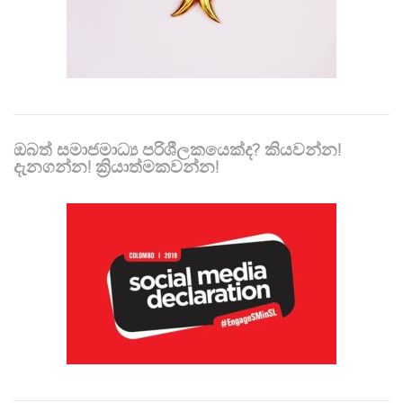
ඔබත් සමාජමාධ්‍ය පරිශීලකයෙක්ද? කියවන්න!
දැනගන්න! ක්‍රියාත්මකවන්න!