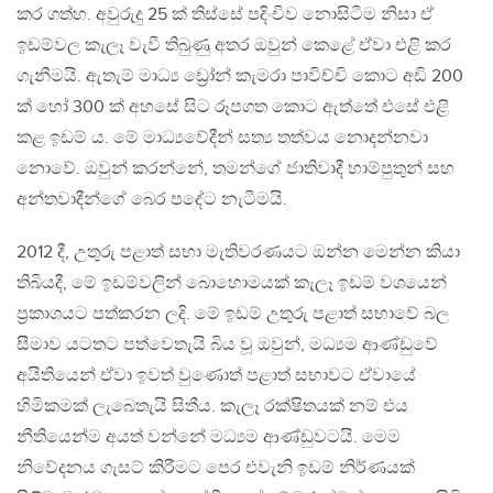
කර ගත්හ. අවුරුදු 25 ක් තිස්සේ පදිංචිව නොසිටීම නිසා ඒ
ඉඩම්වල කැලෑ වැවී තිබුණු අතර ඔවුන් කෙළේ ඒවා එළි කර
ගැනීමයි. ඇතැම් මාධ්‍ය ඩ්‍රෝන් කැමරා පාවිච්චි කොට අඩි 200
ක් හෝ 300 ක් අහසේ සිට රූපගත කොට ඇත්තේ එසේ එළි
කළ ඉඩම් ය. මේ මාධ්‍යවේදීන් සත්‍ය තත්වය නොදන්නවා
නොවේ. ඔවුන් කරන්නේ, තමන්ගේ ජාතිවාදී හාම්පුතුන් සහ
අන්තවාදීන්ගේ බෙර පදේට නැටීමයි.
2012 දී, උතුරු පළාත් සභා මැතිවරණයට ඔන්න මෙන්න කියා
තිබියදී, මේ ඉඩම්වලින් බොහොමයක් කැලෑ ඉඩම් වශයෙන්
ප්‍රකාශයට පත්කරන ලදි. මේ ඉඩම් උතුරු පළාත් සභාවේ බල
සීමාව යටතට පත්වෙතැයි බිය වූ ඔවුන්, මධ්‍යම ආණ්ඩුවේ
අයිතියෙන් ඒවා ඉවත් වුණොත් පළාත් සභාවට ඒවායේ
හිමිකමක් ලැබෙතැයි සිතීය. කැලෑ රක්ෂිතයක් නම් එය
නීතියෙන්ම අයත් වන්නේ මධ්‍යම ආණ්ඩුවටයි. මෙම
නිවේදනය ගැසට් කිරීමට පෙර එවැනි ඉඩම් නිර්ණයක්