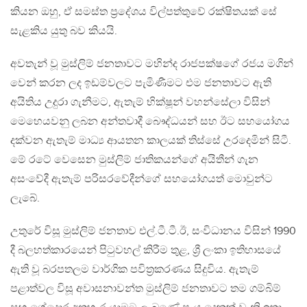
කියන ඔහු, ඒ සමස්ත ප්‍රදේශය විල්පත්තුවේ රක්ෂිතයක් සේ
සැළකිය යුතු බව කියයි.
අවතැන් වූ මුස්ලිම් ජනතාවට මහින්ද රාජපක්ෂගේ රජය මගින්
වෙන් කරන ලද ඉඩම්වලට පැමිණීමට එම ජනතාවට ඇති
අයිතිය උදුරා ගැනීමට, ඇතැම් භික්ෂූන් වහන්සේලා විසින්
මෙහෙයවනු ලබන අන්තවාදී බෞද්ධයන් සහ ඊට සහයෝගය
දක්වන ඇතැම් මාධ්‍ය ආයතන කාලයක් තිස්සේ උරදෙමින් සිටී.
මේ රටේ වෙසෙන මුස්ලිම් ජාතිකයන්ගේ අයිතීන් ගැන
අසංවේදී ඇතැම් පරිසරවේදීන්ගේ සහයෝගයත් මොවුන්ට
ලැබේ.
උතුරේ විසූ මුස්ලිම් ජනතාව එල්.ටී.ටී.ඊ, සංවිධානය විසින් 1990
දී බලහත්කාරයෙන් පිටුවහල් කිරීම තුළ, ශ්‍රී ලංකා ඉතිහාසයේ
ඇති වූ බරපතලම වාර්ගික පවිත්‍රකරණය සිදුවිය. ඇතැම්
පළාත්වල විසූ අවාසනාවන්ත මුස්ලිම් ජනතාවට තම ගම්බිම්