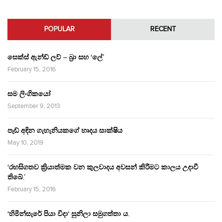
POPULAR
RECENT
සෙක්ස් ඇන්ඩ් ලව් – බ්‍රා සහ ‘ලේ’
February 15, 2016
සම ලිංගිකයෝ
September 9, 2013
පෑඩ් අඳින ගැහැනියකගේ හෘදය සාක්ෂිය
May 10, 2019
‘රහසිගතව ක්‍රියාත්මක වන කුලවාදය අවසන් කිරීමට කාලය උදාවී
තිබේ.’
February 15, 2016
‘හිමින්සැරේ පියා විදා‘ සුනිලා සමුගත්තා ය.