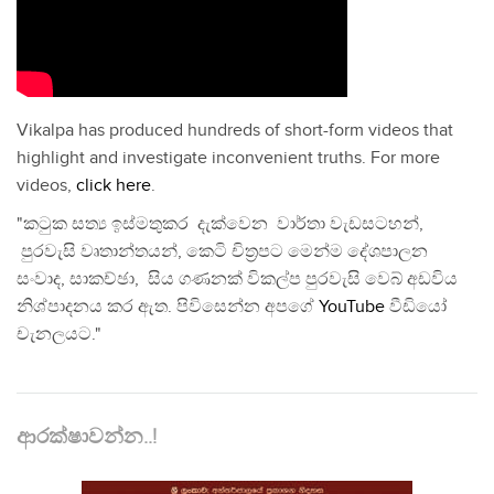
Vikalpa has produced hundreds of short-form videos that
highlight and investigate inconvenient truths. For more
videos,
click here
.
"කටුක සත්‍ය ඉස්මතුකර දැක්වෙන වාර්තා වැඩසටහන්,
පුරවැසි වෘතාන්තයන්, කෙටි චිත්‍රපට මෙන්ම දේශපාලන
සංවාද, සාකච්ඡා, සිය ගණනක් විකල්ප පුරවැසි වෙබ් අඩවිය
නිශ්පාදනය කර ඇත. පිවිසෙන්න අපගේ
YouTube
වීඩියෝ
චැනලයට."
ආරක්ෂාවන්න..!