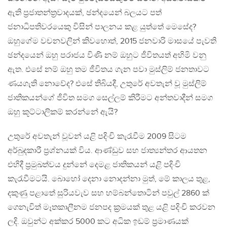
ඇති ප්‍රජාතන්ත්‍රවාදයක්, ඡන්දයෙන් බලයට පත්
ජනාධිපතිවරයෙකු විසින් පාලනය කළ යුත්තේ මෙසේද?
ඔහුගේම වචනවලින් කිවහොත්, 2015 ජනවාරි මාසයේ පැවති
ඡන්දයෙන් ඔහු පරාජය විණි නම් ඔහුට ජීවිතයත් අහිමි වනු
ඇත. එසේ නම් ඔහු තම ජීවිතය ගැන පවා මුස්ලිම් ජනතාවට
ණයගැති නොවේද? එසේ තිබියදී, උතුරේ අවතැන් වූ මුස්ලිම්
ජාතිකයන්ගේ ජීවිත සමග සෙල්ලම් කිරීමට අන්තවාදීන් සමග
ඔහු කූට්ටාලිකම් කරන්නේ ඇයි?
උතුරේ අවතැන් වූවන් යළි පදිංචි කැරැවීම 2009 සිටම
අර්බුදකාරී ප්‍රශ්නයක් විය. ආණ්ඩුව සහ ජාත්‍යන්තර ආයතන
එහිදී ප්‍රමුඛත්වය දුන්නේ දෙමළ ජාතිකයන් යළි පදිංචි
කැරැවීමටයි. බොහෝ දෙනා නොදන්නා මුත්, මේ කාලය තුළ,
දකුණු පළාතේ සුරියවැව සහ හම්බන්තොටින් පවුල් 2860 ක්
ගෙනැවිත් මෑතකාලීනම ජනපද ක්‍රමයක් තුළ යළි පදිංචි කරවන
ලදි. ඔවුන්ට අක්කර 5000 කට අධික ඉඩම් ප්‍රමාණයක්