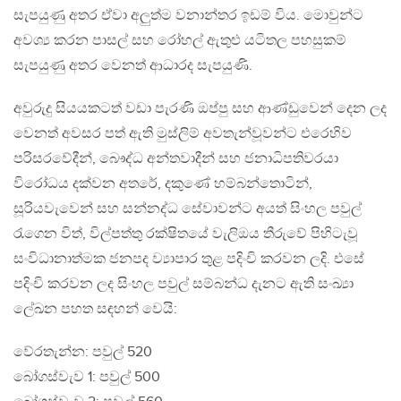
සැපයුණු අතර ඒවා අලුත්ම වනාන්තර ඉඩම් විය. මොවුන්ට
අවශ්‍ය කරන පාසල් සහ රෝහල් ඇතුළු යටිතල පහසුකම්
සැපයුණු අතර වෙනත් ආධාරද සැපයුණි.
අවුරුදු සියයකටත් වඩා පැරණි ඔප්පු සහ ආණ්ඩුවෙන් දෙන ලද
වෙනත් අවසර පත් ඇති මුස්ලිම් අවතැන්වූවන්ට එරෙහිව
පරිසරවේදීන්, බෞද්ධ අන්තවාදීන් සහ ජනාධිපතිවරයා
විරෝධය දක්වන අතරේ, දකුණේ හම්බන්තොටින්,
සූරියවැවෙන් සහ සන්නද්ධ සේවාවන්ට අයත් සිංහල පවුල්
රැගෙන විත්, විල්පත්තු රක්ෂිතයේ වැලිඔය තීරුවේ පිහිටැවූ
සංවිධානාත්මක ජනපද ව්‍යාපාර තුළ පදිංචි කරවන ලදි. එසේ
පදිංචි කරවන ලද සිංහල පවුල් සම්බන්ධ දැනට ඇති සංඛ්‍යා
ලේඛන පහත සඳහන් වෙයි:
වේරතැන්න: පවුල් 520
බෝගස්වැව 1: පවුල් 500