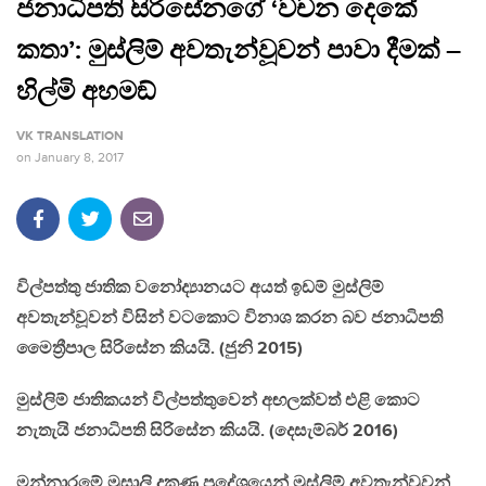
ජනාධිපති සිරිසේනගේ ‘වචන දෙකේ
කතා’: මුස්ලිම් අවතැන්වූවන් පාවා දීමක් –
හිල්මි අහමඞ්
VK TRANSLATION
on
January 8, 2017
විල්පත්තු ජාතික වනෝද්‍යානයට අයත් ඉඩම් මුස්ලිම්
අවතැන්වූවන් විසින් වටකොට විනාශ කරන බව ජනාධිපති
මෛත්‍රීපාල සිරිසේන කියයි. (ජුනි 2015)
මුස්ලිම් ජාතිකයන් විල්පත්තුවෙන් අඟලක්වත් එළි කොට
නැතැයි ජනාධිපති සිරිසේන කියයි. (දෙසැම්බර් 2016)
මන්නාරමේ මුසාලි දකුණ ප්‍රදේශයෙන් මුස්ලිම් අවතැන්වූවන්