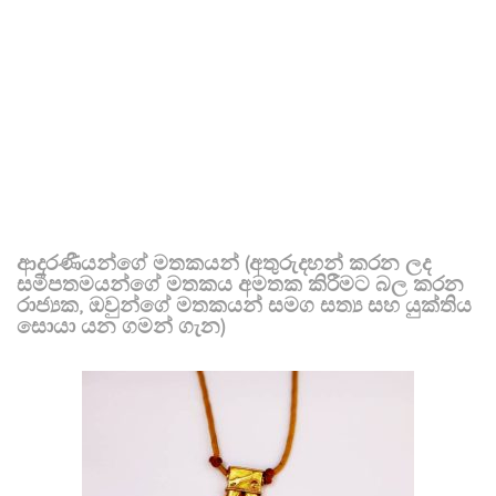
ආදරණීයන්ගේ මතකයන් (අතුරුදහන් කරන ලද
සමීපතමයන්ගේ මතකය අමතක කිරීමට බල කරන
රාජ්‍යක, ඔවුන්ගේ මතකයන් සමග සත්‍ය සහ යුක්තිය
සොයා යන ගමන් ගැන)