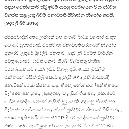
සඳහා වෙන්කොට තිබූ ඉඩම් ආපසු පවරාගෙන වන අඩවිය
ව්‍යාප්ත කළ යුතු බවට ජනාධිපති සිරිසේන නියෝග කරයි.
(දෙසැම්බර් 2016)
පරිසරවාදීන් අතලොස්සක් සහ ඇතැම් මාධ්‍ය ව්‍යාපාර ඇතුළු
බෞද්ධ සුළුතරයක්, වර්තමාන ජනාධිපතිවරයාගේ නියෝග
ප්‍රකාරව උතුරේ මුස්ලිම් ජනතාව ‘දෙවැනි වරටත් වාර්ගික
පවිත්‍රණයකට’ යටත් කොට තිබේ. විල්පත්තු ජාතික
වනෝද්‍යානයට අයත් ඉඩම් විශාල ප්‍රමාණයක් මුස්ලිම්
ජාතිකයන් විසින් එළි කොට ඇතැයි 2015 ජුනි මාසයේදී
ජනාධිපතිවරයා කීවේය. ඔහු කීවේ, මන්නාරම දිස්ත්‍රික්කයේ
විල්පත්තු සහ මුසාලි ප්‍රදේශවලට උඩින් ගිය හෙලිකොප්ටර්
චාරිකාවකදී එය තමන් ඇසින් දුටු බවකි. අද ඔහු කියන්නේ,
විල්පත්තු අඩවියෙන් අඟලක්වත් මුස්ලිම් ජාතිකයන් විසින් එළි
කොට නැති බවයි. එහෙත් 2013 දී මේ ප්‍රදේශයෙන් මුස්ලිම්
ජාතිකයන්ට ආණ්ඩුවෙන් දෙන ලද ඉඩම් නීති විරෝධී බව