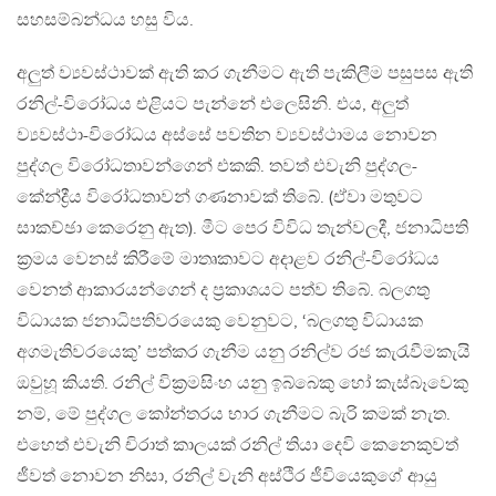
සහසම්බන්ධය හසු විය.
අලුත් ව්‍යවස්ථාවක් ඇති කර ගැනීමට ඇති පැකිලීම පසුපස ඇති
රනිල්-විරෝධය එළියට පැන්නේ එලෙසිනි. එය, අලුත්
ව්‍යවස්ථා-විරෝධය අස්සේ පවතින ව්‍යවස්ථාමය නොවන
පුද්ගල විරෝධතාවන්ගෙන් එකකි. තවත් එවැනි පුද්ගල-
කේන්ද්‍රීය විරෝධතාවන් ගණනාවක් තිබේ. (ඒවා මතුවට
සාකච්ඡා කෙරෙනු ඇත). මීට පෙර විවිධ තැන්වලදී, ජනාධිපති
ක්‍රමය වෙනස් කිරීමේ මාතෘකාවට අදාළව රනිල්-විරෝධය
වෙනත් ආකාරයන්ගෙන් ද ප්‍රකාශයට පත්ව තිබේ. බලගතු
විධායක ජනාධිපතිවරයෙකු වෙනුවට, ‘බලගතු විධායක
අගමැතිවරයෙකු’ පත්කර ගැනීම යනු රනිල්ව රජ කැරැවීමකැයි
ඔවුහූ කියති. රනිල් වික්‍රමසිංහ යනු ඉබ්බෙකු හෝ කැස්බෑවෙකු
නම්, මේ පුද්ගල කෝන්තරය භාර ගැනීමට බැරි කමක් නැත.
එහෙත් එවැනි චිරාත් කාලයක් රනිල් තියා දෙවි කෙනෙකුවත්
ජීවත් නොවන නිසා, රනිල් වැනි අස්ථිර ජීවියෙකුගේ ආයු