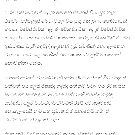
රටක ව්‍යවස්ථාවක් ගලක් සේ නොවෙනස් විය යුතු නැත.
එසේම, පරඬැලක් මෙන් චපල විය යුතු ද නැත. සංශෝධනයක්
හරහා, ව්‍යවස්ථාවක් ‘අලුත්’ වෙනවා මිස, ‘අලුත් ව්‍යවස්ථාවක්’
හැදෙන්නේ නැත. පරණ වාහනයක, රෝද, පැති කණ්ණාඩි, මඩ
ආවරණය වැනි දේවල් අලුතෙන් දැමූ පමණින් හෝ අලුතෙන්
වාහනය පාට කළ පමණින් එම වාහනය ‘අලුත්’ වාහනයක්
නොවන්නා සේ ය.
කෙසේ වෙතත්, ව්‍යවස්ථාවක් සම්බන්ධයෙන් ගත් විට වැදගත්
වන්නේ එය අලුත් එකක්ද නැත්ද යන්නට වඩා, එය රටක සහ
සමාජයක සමකාලීන අවශ්‍යතාවන්ට ඔබින්නේද නැත්ද
යන්නයි. අලුත් ව්‍යවස්ථාවක් වුවත් රටේ අවශතාවන්ට
නොගැලපෙයි නම් සහ ප්‍රමාණවත් නොවෙයි නම්, ඒ
ව්‍යවස්ථාවෙන් වැඩක් නැත.
එසේ නම්, ව්‍යවස්ථා සංශෝධනයක් වෙනුවට අප ‘අලුත්