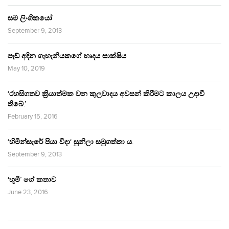
සම ලිංගිකයෝ
September 9, 2013
පෑඩ් අඳින ගැහැනියකගේ හෘදය සාක්ෂිය
May 10, 2019
‘රහසිගතව ක්‍රියාත්මක වන කුලවාදය අවසන් කිරීමට කාලය උදාවී
තිබේ.’
February 15, 2016
‘හිමින්සැරේ පියා විදා‘ සුනිලා සමුගත්තා ය.
September 9, 2013
‘භූමි’ ගේ කතාව
June 23, 2016