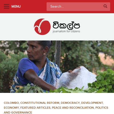
S
Search
MENU
k
for:
i
p
t
o
m
a
i
n
c
o
n
t
e
n
COLOMBO
,
CONSTITUTIONAL REFORM
,
DEMOCRACY
,
DEVELOPMENT,
t
ECONOMY
,
FEATURED ARTICLES
,
PEACE AND RECONCILIATION
,
POLITICS
AND GOVERNANCE