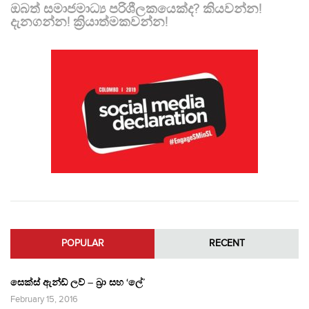
ඔබත් සමාජමාධ්‍ය පරිශීලකයෙක්ද? කියවන්න!
දැනගන්න! ක්‍රියාත්මකවන්න!
POPULAR
RECENT
සෙක්ස් ඇන්ඩ් ලව් – බ්‍රා සහ ‘ලේ’
February 15, 2016