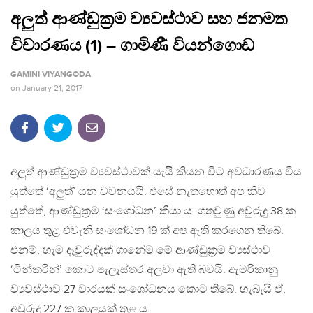
අලුත් ආණ්ඩුක්‍රම ව්‍යවස්ථාව සහ ජනමත
විචාරණය (1) – ගාමිණී වියන්ගොඩ
GAMINI VIYANGODA
on
January 21, 2017
අලුත් ආණ්ඩුක්‍රම ව්‍යවස්ථාවක් යැයි කියන විට අවධාරණය විය
යුත්තේ ‘අලුත්’ යන වචනයයි. එසේ නැතහොත් අප කිව
යුත්තේ, ආණ්ඩුක්‍රම ‘සංශෝධන’ කියා ය. ගතවුණු අවුරුදු 38 ක
කාලය තුළ එවැනි සංශෝධන 19 ක් අප ඇති කරගෙන තිබේ.
එනම්, හැම දෑවුරුද්දක් ගානේම මේ ආණ්ඩුක්‍රම ව්‍යස්ථාව
‘ටින්කරින්’ කොට පැලැස්තර අලවා ඇති බවයි. ඇමරිකානු
ව්‍යවස්ථාව 27 වාරයක් සංශෝධනය කොට තිබේ. හැබැයි ඒ,
අවුරුදු 227 ක කාලයක් තුළ ය.