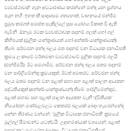
ව්‍යවස්ථාවක්’ ගැන අවධාරණය කරන්නේ මන්ද යන ප්‍රශ්නය
පැන නගී. ඉහත කී සාදෘශ්‍යම ගතහොත්, වාහනයේ එන්ජිම
ප්‍රමුඛ කරගත් සමස්ත සැකිල්ලේ සුසංයෝගය විකෘත වී ඇති
බැවිනි. ඕනෑම රටක ව්‍යවස්ථාවක පදනම් ගලක් හෝ ගල්
කිහිපයක් (මූලික යාන්ත්‍රණයක් හෝ අන්තර්-යාන්ත්‍රණයක්)
තිබේ. සර්වජන ඡන්ද බලය මත පදනම් වන විධායක ජනාධිපති
ක්‍රමය ලංකාවේ වර්තමාන ව්‍යවස්ථාවේ මූලික පදනම් ගලයි
(එන්ජිමයි). ඊට සමගාමීව, සර්වජන ඡන්ද බලය මතම පදනම්
වන පාර්ලිමේන්තු ක්‍රමයකුත්, ඊටත් අමතරව, සර්වජන ඡන්ද
බලය මතම පදනම් වන පළාත් සභා සහ පළාත් පාලන ආයතන
පද්ධතියකුත් (අන්තර්-යාන්ත්‍රණයන්) තිබේ. පාර්ලිමේන්තුව,
පළාත් සභාව සහ පළාත් පාලන ආයතන වැනි ‘ද්විතීයක’
නියෝජන මණ්ඩලවලට කෙතරම් බලයක් බෙදා හැරෙන්නේද
යන්න තීරණය වන්නේ, ‘මූලික විධායක ජනාධිපති’ ක්‍රමයේ
මුල්ගල් සීමාවන්ට යටත්වයි. උදාහරණයක් වශයෙන්, පළාත්
සභාවකට පැවරෙන බලතල, විධායක ජනාධිපතිගේ