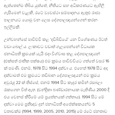
ඇත්තෙන්ම තිබිය යුත්තේ, නීතියට සහ අධිකරණයට ඇඟිලි
ගැසීමෙන් වැළකී, රටේ ව්‍යවස්ථා සම්පාදනය ඇතුළු රාජ්‍ය
පාලනයට යොමු වන ලෙස දේශපාලඥයන්ගෙන් කරන
ඉල්ලීමකි.
උන්වහන්සේ පාවිච්චි කළ ‘දඩිබිඩියේ’ යන විශේෂණය ඊටත්
වඩා බොල් ය. ලංකාවට වඩාත් ගැලපෙන්නේ විධායක
ජනාධිපති ක්‍රමයක් යැයි එදා විශ්වාස කළ දේශපාලඥයන්
(එක්සත් ජාතික පක්ෂය) එම ක්‍රමය පාවිච්චියට ගත්තේ වසර 16
ක් පමණි. එනම්, 1978 සිට 1994 දක්වා ය. එහෙත් 1978 සිට අද
දක්වාමත් එම ක්‍රමයට තඩිබාන දේශපාලඥයන් එම ක්‍රමය
අවුරුදු 22 ක් තිස්සේ, එනම් 1994 සිට කෑදර කමින් රසබලා
රැකගෙන විත් ඇත. (චන්ද්‍රිකා බණ්ඩාරනායක මැතිණිය 2000 දී
එය වෙනස් කිරීමේ යම් ප්‍රයත්නයක් ගත්තාය). 1994 සිට මේ
දක්වා මෙම ප්‍රතිඥාව දුන් ජනාධිපති අපේක්ෂකයන්ව 5
වතාවක්ම (1994, 1999, 2005, 2010, 2015) මේ රටේ ජනතාව