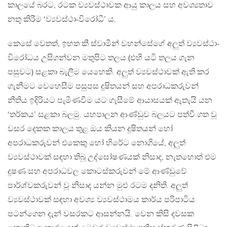
කාලයේ බරට, රටක ව්‍යවස්ථාවක ආයු කාලය සහ අවශ්‍යතාව
නතු කිරීම ‘ව්‍යවස්ථා-විරෝධී’ ය.
කෙසේ වෙතත්, ඉහත කී ස්වාමීන් වහන්සේගේ අලුත් ව්‍යවස්ථා-
විරෝධය උසිගන්වන මතුපිට තලය (එහි යටි තලය ගැන
පසුවට) සළකා බැලීම යෙහෙකි. අලුත් ව්‍යවස්ථාවක් ඇති කර
ගැනීමට වෙහෙසීම පසුපස දූෂිතයන් සහ අපරාධකරුවන්
නීතිය ඉදිරියට පැමිණවීම යට ගැසීමේ ආයාසයක් ඇතැයි යන
‘තර්කය’ සළකා බලමු. යහපාලන ආණ්ඩුව බලයට පත්වී ගත වූ
වසර දෙකක කාලය තුළ ඔය කියන දූෂිතයන් හෝ
අපරාධකරුවන් එකෙකු හෝ හිරේට නොගියේ, අලුත්
ව්‍යවස්ථාවක් සඳහා තිබූ උද්ඝෝෂණයක් නිසාද, නැතහොත් එම
දූෂණ සහ අපරාධවල කොටස්කරුවන් මේ ආණ්ඩුවේ
පාර්ශ්වකරුවන් වූ නිසාද යන්න මුළු රටම දනිති. අලුත්
ව්‍යවස්ථාවක් සඳහා අවශ්‍ය ව්‍යවස්ථාමය කාර්ය පරිපාටිය
පටන්ගෙන දැන් වසරකට ආසන්නයි. වෙන කිසි දවසක