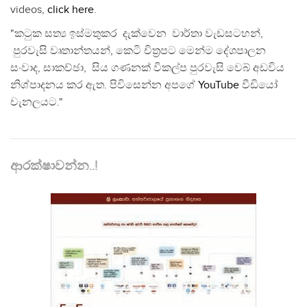
videos,
click here
.
"කටුක සත්‍ය ඉස්මතුකර දැක්වෙන වාර්තා වැඩසටහන්,
පුරවැසි වෘතාන්තයන්, කෙටි චිත්‍රපට මෙන්ම දේශපාලන
සංවාද, සාකච්ඡා, සිය ගණනක් විකල්ප පුරවැසි වෙබ් අඩවිය
නිශ්පාදනය කර ඇත. පිවිසෙන්න අපගේ
YouTube
වීඩියෝ
චැනලයට."
ආරක්ෂාවන්න..!