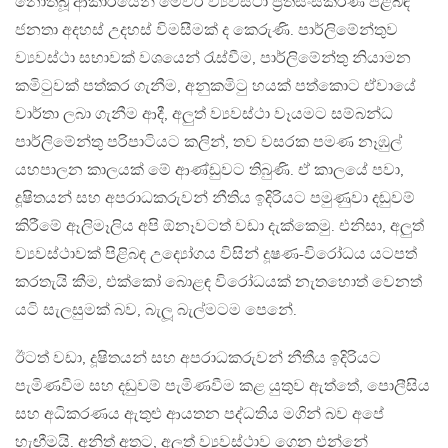
නොතිබූ ආකාරයෙන් මෙවර ව්‍යවස්ථා ප්‍රතිසංස්කරණ පිළිබඳ
ජනතා අදහස් උදහස් විමසීමක් ද කෙරුණි. පාර්ලිමේන්තුව
ව්‍යවස්ථා සභාවක් වශයෙන් රැස්වීම, පාර්ලිමේන්තු නියාමන
කමිටුවක් පත්කර ගැනීම, අනුකමිටු හයක් පත්කොට ඒවායේ
වාර්තා ලබා ගැනීම ආදී, අලුත් ව්‍යවස්ථා වෑයමට සම්බන්ධ
පාර්ලිමේන්තු පරිපාටියට කලින්, තව වසරක පමණ නෑඹුල්
යහපාලන කාලයක් මේ ආණ්ඩුවට තිබුණි. ඒ කාලයේ පවා,
දූෂිතයන් සහ අපරාධකරුවන් නීතිය ඉදිරියට පමුණුවා දඬුවම්
කිරීමේ ඈලිමෑලිය අපි ඕනෑවටත් වඩා දැක්කෙමු. එනිසා, අලුත්
ව්‍යවස්ථාවක් පිළිබඳ උද්‍යෝගය විසින් දූෂණ-විරෝධය යටපත්
කරතැයි කීම, එක්කෝ බොළඳ විරෝධයක් නැතහොත් වෙනත්
යටි සැලසුමක් බව, බැලූ බැල්මටම පෙනේ.
ඊටත් වඩා, දූෂිතයන් සහ අපරාධකරුවන් නීතීය ඉදිරියට
පැමිණවීම සහ දඬුවම් පැමිණවීම කළ යුතුව ඇත්තේ, පොලීසිය
සහ අධිකරණය ඇතුළු ආයතන පද්ධතිය මගින් බව අපේ
හැඟීමයි. අනිත් අතට, අලුත් ව්‍යවස්ථාව ගෙන එන්නේ