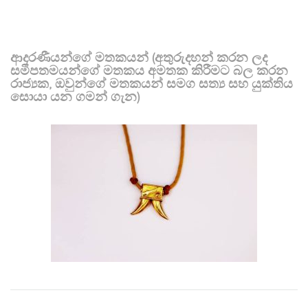
ආදරණීයන්ගේ මතකයන් (අතුරුදහන් කරන ලද
සමීපතමයන්ගේ මතකය අමතක කිරීමට බල කරන
රාජ්‍යක, ඔවුන්ගේ මතකයන් සමග සත්‍ය සහ යුක්තිය
සොයා යන ගමන් ගැන)