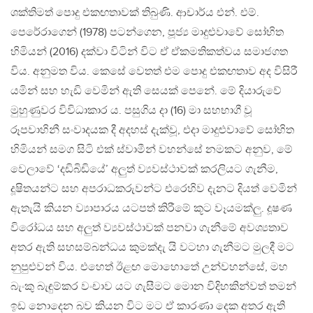
ශක්තිමත් පොදු එකඟතාවක් තිබුණි. ආචාර්ය එන්. එම්.
පෙරේරාගෙන් (1978) පටන්ගෙන, පූජ්‍ය මාදුළුවාවේ සෝභිත
හිමියන් (2016) දක්වා විටින් විට ඒ ඒකමතිකත්වය සමාජගත
විය. අනුමත විය. කෙසේ වෙතත් එම පොදු එකඟතාව අද විසිරී
යමින් සහ හැඩි වෙමින් ඇති සෙයක් පෙනේ. මේ දියාරුවේ
මුහුණුවර විවිධාකාර ය. පසුගිය දා (16) මා සහභාගී වූ
රූපවාහිනී සංවාදයක දී අදහස් දැක්වූ, එදා මාදුළුවාවේ සෝභිත
හිමියන් සමග සිටි එක් ස්වාමීන් වහන්සේ නමකට අනුව, මේ
වෙලාවේ ‘දඩිබිඩියේ’ අලුත් ව්‍යවස්ථාවක් කරලියට ගැනීම,
දූෂිතයන්ට සහ අපරාධකරුවන්ට එරෙහිව දැනට දියත් වෙමින්
ඇතැයි කියන ව්‍යාපාරය යටපත් කිරීමේ කූට වෑයමක්ලු. දූෂණ
විරෝධය සහ අලුත් ව්‍යවස්ථාවක් පනවා ගැනීමේ අවශ්‍යතාව
අතර ඇති සහසම්බන්ධය කුමක්දැ යි වටහා ගැනීමට මුලදී මට
නුපුළුවන් විය. එහෙත් ඊළඟ මොහොතේ උන්වහන්සේ, මහ
බැංකු බැඳුම්කර වංචාව යට ගැසීමට මොන විදිහකින්වත් තමන්
ඉඩ නොදෙන බව කියන විට මට ඒ කාරණා දෙක අතර ඇති