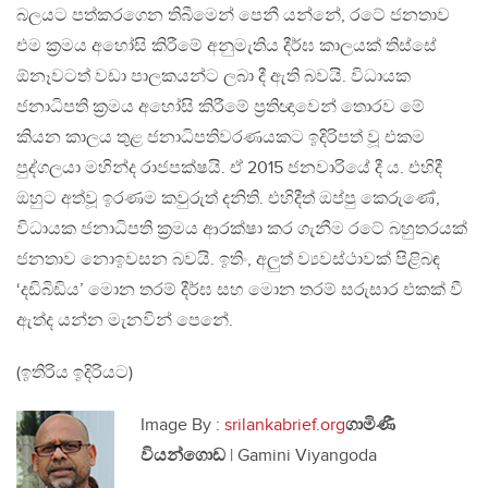
බලයට පත්කරගෙන තිබීමෙන් පෙනී යන්නේ, රටේ ජනතාව
එම ක්‍රමය අහෝසි කිරීමේ අනුමැතිය දීර්ඝ කාලයක් තිස්සේ
ඕනෑවටත් වඩා පාලකයන්ට ලබා දී ඇති බවයි. විධායක
ජනාධිපති ක්‍රමය අහෝසි කිරීමේ ප්‍රතිඥාවෙන් තොරව මේ
කියන කාලය තුළ ජනාධිපතිවරණයකට ඉදිරිපත් වූ එකම
පුද්ගලයා මහින්ද රාජපක්ෂයි. ඒ 2015 ජනවාරියේ දී ය. එහිදී
ඔහුට අත්වූ ඉරණම කවුරුත් දනිති. එහිදීත් ඔප්පු කෙරුණේ,
විධායක ජනාධිපති ක්‍රමය ආරක්ෂා කර ගැනීම රටේ බහුතරයක්
ජනතාව නොඉවසන බවයි. ඉතිං, අලුත් ව්‍යවස්ථාවක් පිළිබඳ
‘දඩිබිඩිය’ මොන තරම් දීර්ඝ සහ මොන තරම් සරුසාර එකක් වී
ඇත්ද යන්න මැනවින් පෙනේ.
(ඉතිරිය ඉදිරියට)
Image By :
srilankabrief.org
ගාමිණී
වියන්ගොඩ
| Gamini Viyangoda