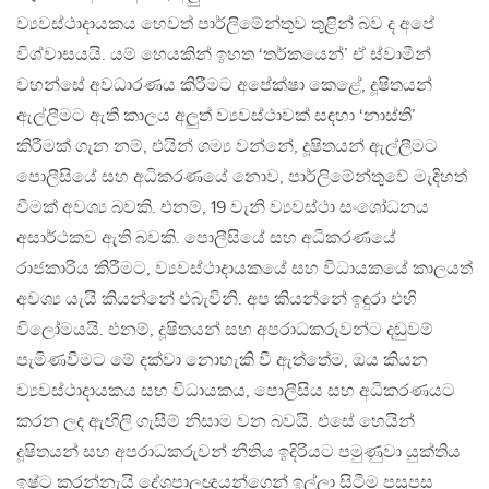
ව්‍යවස්ථාදායකය හෙවත් පාර්ලිමේන්තුව තුළින් බව ද අපේ
විශ්වාසයයි. යම් හෙයකින් ඉහත ‘තර්කයෙන්’ ඒ ස්වාමීන්
වහන්සේ අවධාරණය කිරීමට අපේක්ෂා කෙළේ, දූෂිතයන්
ඇල්ලීමට ඇති කාලය අලුත් ව්‍යවස්ථාවක් සඳහා ‘නාස්ති’
කිරීමක් ගැන නම්, එයින් ගම්‍ය වන්නේ, දූෂිතයන් ඇල්ලීමට
පොලීසියේ සහ අධිකරණයේ නොව, පාර්ලිමේන්තුවේ මැදිහත්
වීමක් අවශ්‍ය බවකි. එනම්, 19 වැනි ව්‍යවස්ථා සංශෝධනය
අසාර්ථකව ඇති බවකි. පොලීසියේ සහ අධිකරණයේ
රාජකාරිය කිරීමට, ව්‍යවස්ථාදායකයේ සහ විධායකයේ කාලයත්
අවශ්‍ය යැයි කියන්නේ එබැවිනි. අප කියන්නේ ඉඳුරා එහි
විලෝමයයි. එනම්, දූෂිතයන් සහ අපරාධකරුවන්ට දඬුවම්
පැමිණවීමට මේ දක්වා නොහැකි වී ඇත්තේම, ඔය කියන
ව්‍යවස්ථාදායකය සහ විධායකය, පොලීසිය සහ අධිකරණයට
කරන ලද ඇඟිලි ගැසීම් නිසාම වන බවයි. එසේ හෙයින්
දූෂිතයන් සහ අපරාධකරුවන් නීතිය ඉදිරියට පමුණුවා යුක්තිය
ඉෂ්ට කරන්නැයි දේශපාලඥයන්ගෙන් ඉල්ලා සිටීම පසුපස