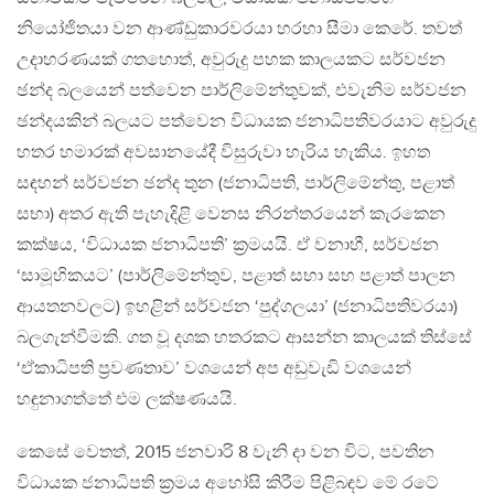
නියෝජිතයා වන ආණ්ඩුකාරවරයා හරහා සීමා කෙරේ. තවත්
උදාහරණයක් ගතහොත්, අවුරුදු පහක කාලයකට සර්වජන
ඡන්ද බලයෙන් පත්වෙන පාර්ලිමේන්තුවක්, එවැනිම සර්වජන
ඡන්දයකින් බලයට පත්වෙන විධායක ජනාධිපතිවරයාට අවුරුදු
හතර හමාරක් අවසානයේදී විසුරුවා හැරිය හැකිය. ඉහත
සඳහන් සර්වජන ඡන්ද තුන (ජනාධිපති, පාර්ලිමේන්තු, පළාත්
සභා) අතර ඇති පැහැදිළි වෙනස නිරන්තරයෙන් කැරකෙන
කක්ෂය, ‘විධායක ජනාධිපති’ ක්‍රමයයි. ඒ වනාහී, සර්වජන
‘සාමූහිකයට’ (පාර්ලිමේන්තුව, පළාත් සභා සහ පළාත් පාලන
ආයතනවලට) ඉහළින් සර්වජන ‘පුද්ගලයා’ (ජනාධිපතිවරයා)
බලගැන්වීමකි. ගත වූ දශක හතරකට ආසන්න කාලයක් තිස්සේ
‘ඒකාධිපති ප්‍රවණතාව’ වශයෙන් අප අඩුවැඩි වශයෙන්
හඳුනාගත්තේ එම ලක්ෂණයයි.
කෙසේ වෙතත්, 2015 ජනවාරි 8 වැනි දා වන විට, පවතින
විධායක ජනාධිපති ක්‍රමය අහෝසි කිරීම පිළිබඳව මේ රටේ