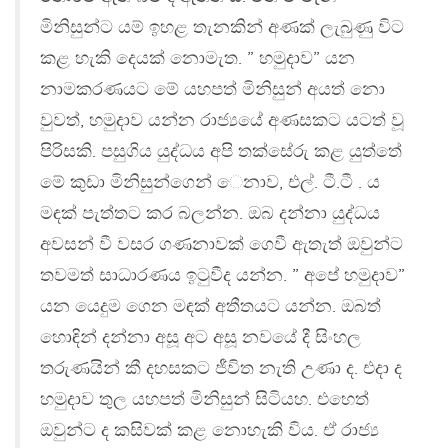
මිනිසුන්ට යම් ඉහළ තැනකින් අණක් ලැබුණු විට
කළ හැකි දෙයක් නොමැත. ” හමුදාව” යන
නාමකරණයට මේ යහපත් මිනිසුන් අයත් නො
වුවත්, හමුදාව යන්න රාජ්‍යයේ අණසකට යටත් වූ
පිරිසකි. පසුගිය යුද්ධය අපි තක්සේරු කළ යුත්තේ
මේ කුඩා මිනිසුන්ගෙන් ෙනාව, එල්. ටී.ටී . ය
මඳක් පැත්තට කර බලන්න. ඔබ දන්නා යුද්ධය
අවසන් වී වසර ගණනාවක් ගෙවී ඇතැත් ඔවුන්ට
තවමත් සාධාරණය ඉටුවීද යන්න. ” අපේ හමුදාව”
යන යෙදුම ගෙන මඳක් අතීතයට යන්න. ඔබත්
හොඳින් දන්නා අසූ අට අසූ නවයේ දී සිංහල
තරුණයින් කී දහසකට ජීවිත නැති උණා ද. එදා ද
හමුදාව තුල යහපත් මිනිසුන් සිටියහ. එහෙත්
ඔවුන්ට ද කසිවක් කළ නොහැකි විය. ඒ රාජ්‍ය