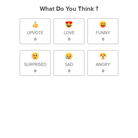
What Do You Think ?
UPVOTE
LOVE
FUNNY
0
0
0
SURPRISED
SAD
ANGRY
0
0
0