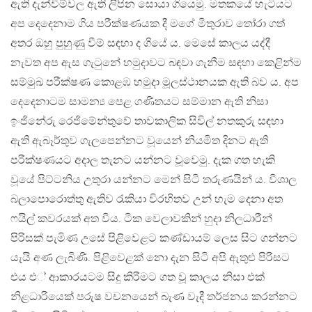
ඇති දැන්වීම්වල ඇති ලිපින සොයා ගියෙමු. මතකයේ හැටියට
අප දෙදෙනාම ගිය පරීක්ෂණයක දී මගේ මිතුරාව තෝරා ගත්
අතර ඔහු පුහුණු වීම් සඳහා ද ගියේ ය. මෙසේ කාලය යද්දී
නැවත අප ඇස ගැටුනේ හමුදාවට බඳවා ගැනීම සඳහා කෙළින්ම
සම්මුඛ පරීක්ෂණ කොළඹ හමුදා මූලස්ථානයක ඇති බව ය. අප
දෙදෙනාටම සාමන්‍ය පෙළ ගණිතයට සම්මාන ඇති නිසා
ඉංජිනේරු රෙජිමේන්තුවේ තාවකාලික සිවිල් නතකුරු සඳහා
ඇති ඇබෑර්තුව ගැලපෙන්නට වූයෙන් නියමිත දිනට ඇති
පරීක්ෂණයට අදාල තැනට යන්නට වූවෙමු. දැක ගත හැකි
වූයේ පිට්ටනිය උතුරා යන්නට මෙන් සිටි තරුණයින් ය. විශාල
බලාපොරොත්තු ඇතිව රැකියා විරහිතව උන් හැම දෙනා අත
ෆයිල් කවරයක් අත විය. ටික වෙලාවකින් හුදා නිලධාරීන්
පිරිසක් පැමිණ උසේ පිළිවෙළට කණ්ඩායම් ලෙස සිට ගන්නට
යැයි අණ ලැබිණි. පිළිවෙළක් නො දැන සිටි අපි ඇතුළු පිරිසට
එය එ් ආකාරයටම සිදු කිරීමට ගත වූ කාලය නිසා එක්
නිළධාරියෙක් පරුෂ වචනයෙන් බැණ වැදී තර්ජනය කරන්නට