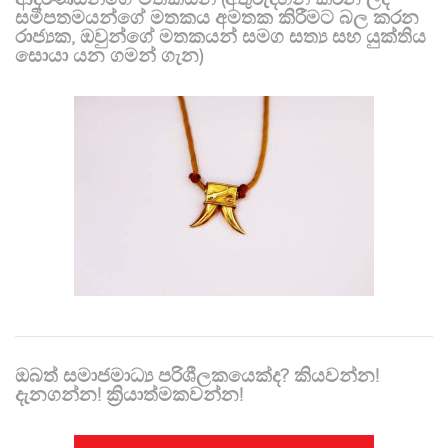
සමීපතමයන්ගේ මතකය අමතක කිරීමට බල කරන
රාජ්‍යක, ඔවුන්ගේ මතකයන් සමග සත්‍ය සහ යුක්තිය
සොයා යන ගමන් ගැන)
ඔබත් සමාජමාධ්‍ය පරිශීලකයෙක්ද? කියවන්න!
දැනගන්න! ක්‍රියාත්මකවන්න!