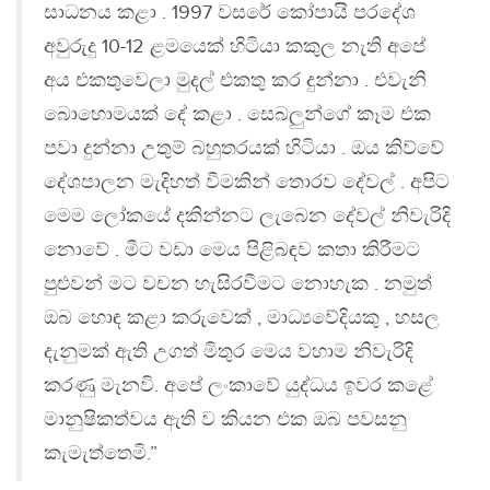
සාධනය කළා . 1997 වසරේ කෝපායි පරදේශ
අවුරුදු 10-12 ළමයෙක් හිටියා කකුල නැති අපේ
අය එකතුවෙලා මුදල් එකතු කර දුන්නා . එවැනි
බොහොමයක් දේ කළා . සෙබලුන්ගේ කෑම එක
පවා දුන්නා උතුම් බහුතරයක් හිටියා . ඔය කිව්වේ
දේශපාලන මැදිහත් වීමකින් තොරව දේවල් . අපිට
මෙම ලෝකයේ දකින්නට ලැබෙන දේවල් නිවැරිදි
නොවේ . මීට වඩා මෙය පිළිබඳව කතා කිරීමට
පුළුවන් මට වචන හැසිරවීමට නොහැක . නමුත්
ඔබ හොඳ කළා කරුවෙක් , මාධ්‍යවේදියකු , හසල
දැනුමක් ඇති උගත් මිතුර මෙය වහාම නිවැරිදි
කරණු මැනවි. අපේ ලංකාවේ යුද්ධය ඉවර කළේ
මානුෂිකත්වය ඇති ව කියන එක ඔබ පවසනු
කැමැත්තෙමි.”