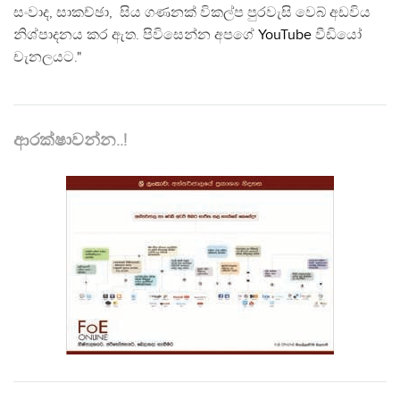
සංවාද, සාකච්ඡා, සිය ගණනක් විකල්ප පුරවැසි වෙබ් අඩවිය
නිශ්පාදනය කර ඇත. පිවිසෙන්න අපගේ
YouTube
වීඩියෝ
චැනලයට."
ආරක්ෂාවන්න..!