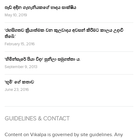
පෑඩ් අඳින ගැහැනියකගේ හෘදය සාක්ෂිය
May 10, 2019
‘රහසිගතව ක්‍රියාත්මක වන කුලවාදය අවසන් කිරීමට කාලය උදාවී
තිබේ.’
February 15, 2016
‘හිමින්සැරේ පියා විදා‘ සුනිලා සමුගත්තා ය.
September 9, 2013
‘භූමි’ ගේ කතාව
June 23, 2016
GUIDELINES & CONTACT
Content on Vikalpa is governed by site guidelines. Any