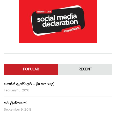
POPULAR
RECENT
සෙක්ස් ඇන්ඩ් ලව් – බ්‍රා සහ ‘ලේ’
February 15, 2016
සම ලිංගිකයෝ
September 9, 2013