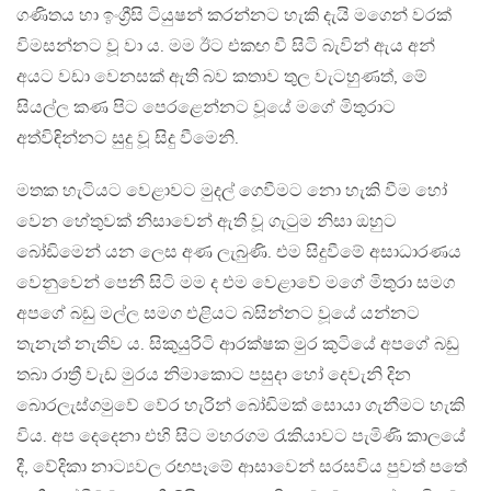
ගණිතය හා ඉංග්‍රීසි ටියුෂන් කරන්නට හැකි දැයි මගෙන් වරක්
විමසන්නට වූ වා ය. මම ඊට එකඟ වී සිටි බැවින් ඇය අන්
අයට වඩා වෙනසක් ඇති බව කතාව තුල වැටහුණත්, මේ
සියල්ල කණ පිට පෙරළෙන්නට වූයේ මගේ මිතුරාට
අත්විඳින්නට සුදු වූ සිදු වීමෙනි.
මතක හැටියට වෙළාවට මුදල් ගෙවීමට නො හැකි වීම හෝ
වෙන හේතුවක් නිසාවෙන් ඇති වූ ගැටුම නිසා ඔහුට
බෝඩිමෙන් යන ලෙස අණ ලැබුණි. එම සිදුවීමේ අසාධාරණය
වෙනුවෙන් පෙනී සිටි මම ද එම වෙළාවේ මගේ මිතුරා සමග
අපගේ බඩු මල්ල සමග එළියට බසින්නට වූයේ යන්නට
තැනැත් නැතිව ය. සිකුයුරිටි ආරක්ෂක මුර කුටියේ අපගේ බඩු
තබා රාත්‍රී වැඩ මුරය නිමාකොට පසුදා හෝ දෙවැනි දින
බොරලැස්ගමුවේ වේර හැරින් බෝඩිමක් සොයා ගැනීමට හැකි
විය. අප දෙදෙනා එහි සිට මහරගම රැකියාවට පැමිණි කාලයේ
දී, වේදිකා නාට්‍යවල රඟපෑමේ ආසාවෙන් සරසවිය පුවත් පතේ