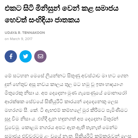
එකට සිටි මිනිසුන් වෙන් කළ සමාජය
හෙවත් සංහිඳියා ජාතකය
UDAYA R. TENNAKOON
on
March 9, 2017
මේ සටහන මෙසේ ලියන්නට සිතුණු අවස්ථාව මා හට ගෙන
දුන් හේතුව අසූ නවය කාලය තුල මට හමු වූ ඉතා හෘදයාංග
මිතුරෙකු නිසා ය. අප දෙදෙනා මුණ ගැසෙණුයේ මොනාරෝ
ආරක්ෂක සේවයේ සිකියුරිටි කාරයන් දෙදෙනෙකු ලෙස
මහරගම සී. කේ. ටී ඇඟළුම් කම්හලේ මුර කිරීමට පැමිණීමට
සුදු වීම නිසා ය. එහිදී දැන හඳුනගත් අප දෙදෙනා මිතුරන්
වූවෙමු. කොළඹ නගරය අපට ඈත ඇති තැනැත් මෙන්ම
සමාජය එච්චරටම ළං වූයේ නැත. සිකියුරිටි කම්කරුවන් ලෙස