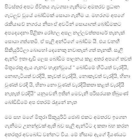
පිටස්තර අපට ජීවිතය ගැටගසා ගැනීමට අමතරව ප්‍රධාන
ගැටලුව වූයේ බෝඩිමක් සොයා ගැනීම ය. මහරගම අපගේ
රැකියාවේ නගරය නිසා ඒ අවටින් සොයාගත් බෝඩිමකට
අපදෙදෙනා පිළිකා රෝහල අසල නල්ලවත්තපාරේ තැනැක්
සොයා ගත්තෙමි. ඒ සැලි අන්ටීගේ බෝඩිම යි. එය වනහී
සිකියුරිටිලා බොහෝ දෙනෙකු නවාතැන් ගත් තැනකි. සැලි
ඇන්ටී ඉතා දැඩි ලෙස බෝඩිම පාලනය කළ අතර අපගේ තවත්
මිතුරෙකු ඇය ගැනව හැඳන්වූයේ ” බෝඩිමේ හිටියත් වැරදියි,
නොහැටියත් වරදියි, කෑවත් වැරදියි, නොකෑවත් වැරදියි, හිනා
වුණත් වරදි යි, හිනා නො වුණත් වැරදියිකතා කළත් වැරදියි
නැතැත් වරදියි” යනුවෙනි.ඉතින් මෙවැනි පරිසරයක තිබුණේ
බෝඩිඩිමේ අප එතරම් රැඳුනේ නැත
මම සහ මගේ මිතුරා සිකුයුරිටි ජොබ් එකට අමතරව ඉගෙන
ගැනීමට උනන්දුවක් ඇති බව සැලි ඇන්ටීට ද කතා බහ කරන
අතරතුර අවබෝධ වන්නට විය. මේ නිසාම ඇගේ දියණයට