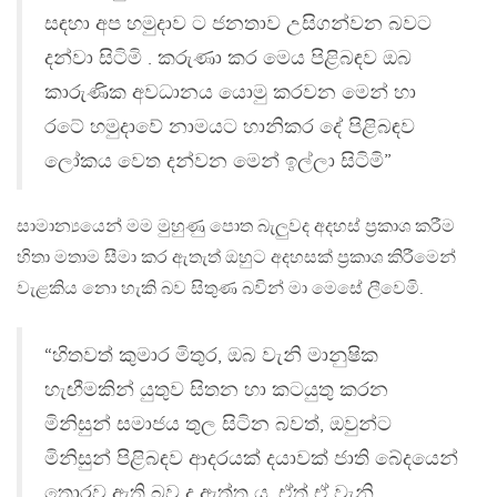
සඳහා අප හමුදාව ට ජනතාව උසිගන්වන බවට
දන්වා සිටිමි . කරුණා කර මෙය පිළිබඳව ඔබ
කාරුණික අවධානය යොමු කරවන මෙන් හා
රටේ හමුදාවේ නාමයට හානිකර දේ පිළිබඳව
ලෝකය වෙත දන්වන මෙන් ඉල්ලා සිටිමි”
සාමාන්‍යයෙන් මම මුහුණු පොත බැලුවද අදහස් ප්‍රකාශ කරීම
හිතා මතාම සීමා කර ඇතැත් ඔහුට අදහසක් ප්‍රකාශ කිරීමෙන්
වැළකිය නො හැකි බව සිතුණ බවින් මා මෙසේ ලීවෙමි.
“හිතවත් කුමාර මිතුර, ඔබ වැනි මානුෂික
හැඟීමකින් යුතුව සිතන හා කටයුතු කරන
මිනිසුන් සමාජය තුල සිටින බවත්, ඔවුන්ට
මිනිසුන් පිළිබඳව ආදරයක් දයාවක් ජාති බේදයෙන්
තොරව ඇති බව ද ඇත්ත ය. ඒත් ඒ වැනි