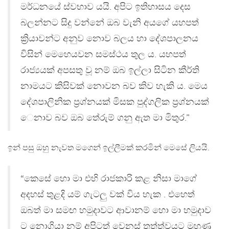
මර්ධනයේ ස්වභාව යයි. අපිට ඉතිහාසය දෙස
බලන්නට සිදු වන්නේ ඔබ වැනි අයගේ යහපත්
ක්‍රියාවන්ට අනුව නොව බලය හා දේශපාලනය
විසින් මෙහෙයවන සමස්ථය තුල ය. යහපත්
රාජ්‍යයක් අපසතු වූ නම් ඔබ ඉල්ලා සිටින කීර්ති
නාමයට කිසිවක් නොවන බව කිව හැකි ය. මෙය
දේශපාලිනික ප්‍රශ්නයක් මිසක පුද්ගලික ප්‍රශ්නයක්
ෙනාව බව ඔබ තේරුම් ගනු ඇත මා මිතුර.”
ඉන් පසු ඔහු නැවත මගෙන් ඉල්ලීමක් කරමින් මෙසේ ලියයි.
“කෙසේ හො මා එහි රාජකාරි කළ නිසා මාගේ
අදහස් තුළදි යම් ගැටලු වක් විය හැක . එහෙත්
ඔබත් මා සමඟ හමුදාවට ආවානම් හො මා හමුදාව
ට නොගියා නම් අපිටත් වෙනස් තත්ත්වයට මුහුණ