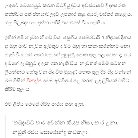
උතුරේ මෙහෙයුම් කරන විටදී යුද්ධය අවස්ථාවේ දී දඅසරණ
තත්ත්වය පත් ජනයාටඋදව් උපකාර කළ අයුරු විස්තර කළේ ය.
ඔහු පිළිබඳව මා දන්නා පරිදි එය එසේ විය හැකි ය.
ඉතින් අපි නැවත නිහඬ විය. පසුගිය පෙබරවාරි 4 නිදහස් දිනය
දා ඔහු මාව නැවත ඇමතුව ද මට ඔහු හා කතා කරන්නට නො
හැකි විය. මේ අතර ඔහුගේ මුහුණු පොත තුල පල වෙන දෑ මට
ද මගේ දෑ ඔහුට ද දැක ගත හැකි විය. නැවතත් මෙම සටහන
ලියන්නට හේතු වන සිදු වීම මුහුණු පොත තුල දීම සිදු වන්නේ
මම විසින්
විකල්ප
වෙබ් අඩවියේ පළ කරන ලද ලිපියක් ට්වීට්
කිරීම තුල ය.
එම ලිපිය මෙසේ ශීර්ෂ පාඨය තබා ඇත.
‘හමුදාවට භාර වෙන්න කියපු නිසා, භාර උනා,
නමුත් රජය පොරොන්දු කඩකලා,