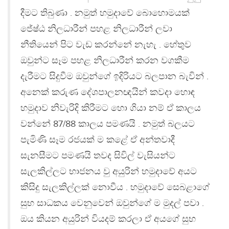
දීමට තිබුණා . නමුත් හමුදාවේ බොහොමයක්
ජේෂ්ඨ නිලධාරීන් පහළ නිලධාරීන් ලවා
නීතියෙන් පිට වැඩ කරන්නේ නැහැ . හේතුව
ඔවුන්ට සෑම පහළ නිලධාරීන් කරන වගකීම
දැරීමට සිදුවීම ඔවුන්ගේ ඉදිරියට බලපාන බැවින් .
අනෙක් කරුණ දේශපාලනඥයින් කවදා හොඳ
හමුදාව නිවැරිදි කිරීමට හො ගියා නම් ඒ කාලය
වන්නේ 87/88 කාලය පමණයි . නමුත් බලයට
පැමිණි සෑම රජයක් ම කළේ ඒ අන්තවාදී
සැනසීමට පමණයි තවද සිවිල් වැසියන්ට
සැලකිල්ලට භාජනය වු අයුරින් හමුදාවේ අයට
කිසිදු සැලකිල්ලක් නොවීය . හමුදාවේ සෙබළාගේ
සුභ සාධකය වෙනුවෙන් ඔවුන්ගේ ම මුදල් පවා .
ඔය කියන අයුරින් වියදම් කරලා ඒ අයගේ සුභ