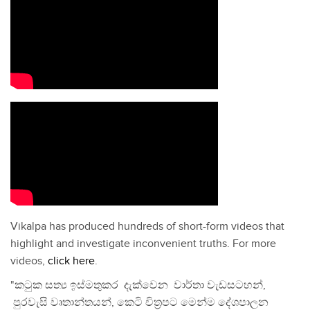
Vikalpa has produced hundreds of short-form videos that
highlight and investigate inconvenient truths. For more
videos,
click here
.
"කටුක සත්‍ය ඉස්මතුකර දැක්වෙන වාර්තා වැඩසටහන්,
පුරවැසි වෘතාන්තයන්, කෙටි චිත්‍රපට මෙන්ම දේශපාලන