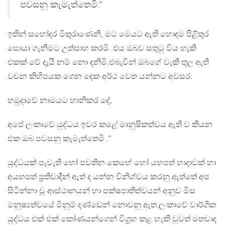
පවසනු කැමැත්තෙමි.”
ඉතින් සහෝදර මිතුරාණෙනි, මට මෙයට ඇති හොඳම පිළිතුර
සොයා ගැනීමට උත්සාහ කරමි. එය ඔබව සතුටු විය හැකි
එකක් වේ දැයි නම් නො දනිමි.එබැවින් ඔබගේ වැකි තුල ඇති
වචන කිහිපයක ගෙන දෙක අර්ථ වෙත යන්නට අවසර.
හමුදාවේ නාමයට හානිකර දේ,
අපේ ලංකාවේ යුද්ධය ඉවර කළේ මානුෂිකත්වය ඇති ව කියන
එක ඔබ පවසනු කැමැත්තෙමි .”
යුද්ධයක් පැවැති හෝ පවතින කෙහේ හෝ යහපත් හාදාවක් හා
අයහපත් ප්‍රතිවාදීන් ඇත් ද යන්න විනිශ්චය කරනු ඇත්තේ අප
සිටින්නා වූ ආස්ථානයන් හා පක්ෂපාතීත්වයන් අනුව මිස
මනුෂ්‍යත්වයේ මිනුම් දණ්ඩෙන් නොවනු ඇත.ලංකාවේ වාර්ගික
යුද්ධය එක් එක් කෝණයන්ගෙන් විග්‍රහ කළ හැකි වුවත් මතවාද