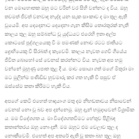
වන මොහොතක ඔහු මට වරින් වර සිහි වන්නට ද විය. ඔහු
තවමත් ජීවත් වනවාද නැද්ද යන සැක සාංකාව ද මා තුල ඇති
වූයෙමි. අප දෙදෙනාට දෙදෙනා ගැන කිසිම තොරතුරක් නැති
කාලය තුල ඔහු සම්බන්ධ වූ යුද්ධයට එරෙහි ඉතා අල්ප
කොටසේ පුද්ගලයෙකු වී ම පමණක් නොව රටට ජාතියට
ද්‍රොහියෙකු වී සිරබත් ද කෑවෙමි. කාලය නැවත ගෙවි ගියේය
ජීවිත බොහෝ සේ වෙනස් කරන්නට විය. නැවත අප හමු
වන්නේ මුහුණු පොත තුළ දී ය. මාව සොයා ගත් මගේ මිතුරා මා
මට මුලින්ම පණිඩිඩ හුවමාරු කර ගත හැකි වී පසුව ඒ
ඔස්සේම කතා කිරීමට හැකි විය.
අපගේ කෙටි එහෙත් හෘදයාංග මතු දම නිහඬතාවය නිසාවෙන්
වෙනස් නො වූ බව අප දන්නෙමු. ඔහු දැන් හමුදාවෙන් විශ්‍රාමික
ය. මම විදේශගත ය. මා විදේශගතවීමට හේතුව පිළිබඳ
කතාන්තරය ඔහු නො දනී. මම ඔහුට එම වෙලාව තුල ද
නොකීවෙමි. එහෙත් අප අතරේ ඇති වූ කතා බහ තුල ඔහු