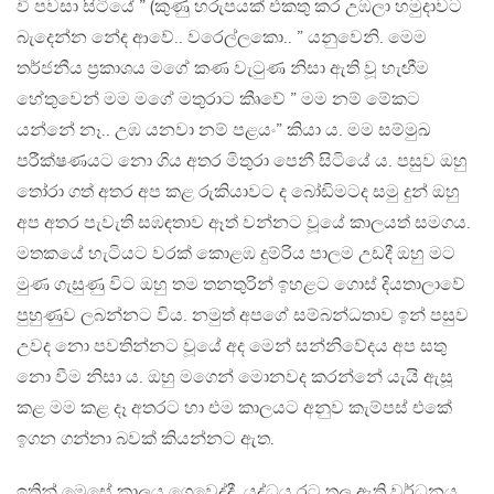
වී පවසා සිටියේ ” (කුණු හරුපයක් එකතු කර උඹලා හමුදාවට
බැදෙන්න නේද ආවේ.. වරෙල්ලකො.. ” යනුවෙනි. මෙම
තර්ජනීය ප්‍රකාශය මගේ කණ වැටුණ නිසා ඇති වූ හැඟීම
හේතුවෙන් මම මගේ මතුරාට කීෘවේ ” මම නම් මේකට
යන්නේ නෑ.. උඹ යනවා නම් පළයං” කියා ය. මම සම්මුඛ
පරීක්ෂණයට නො ගිය අතර මිතුරා පෙනී සිටියේ ය. පසුව ඔහු
තෝරා ගත් අතර අප කළ රුකියාවට ද බෝඩිමටද සමු දුන් ඔහු
අප අතර පැවැති සඹඳතාව ඈත් වන්නට වූයේ කාලයත් සමගය.
මතකයේ හැටියට වරක් කොළඹ දුම්රිය පාලම උඩදී ඔහු මට
මුණ ගැසුණු විට ඔහු තම තනතුරින් ඉහළට ගොස් දියතාලාවේ
පුහුණුව ලබන්නට විය. නමුත් අපගේ සම්බන්ධතාව ඉන් පසුව
උවද නො පවතින්නට වූයේ අද මෙන් සන්නිවේදය අප සතු
නො වීම නිසා ය. ඔහු මගෙන් මොනවද කරන්නේ යැයි ඇසූ
කළ මම කළ දෑ අතරට හා එම කාලයට අනුව කැම්පස් එකේ
ඉගන ගන්නා බවක් කියන්නට ඇත.
ඉතින් මෙසේ කාලය ගෙවෙද්දී, යුද්ධය රට තුල ඇති වර්ධනය