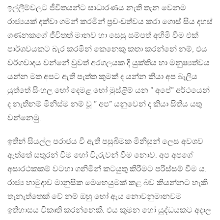
ඉල්ලීම්වලට ජීවිතයන්ට සාධාරණය නැති තැන වෙනම
රාජ්‍යයක් දක්වා ගමන් කරමින් ප්‍රචංඩත්වය කරා ගොස් සිය දහස්
ගණනකගේ ජීවිතත් මානව හා සෙසු සම්පත් අහිමි වීම එක්
පාර්ශවයකට බැර කරමින් කෙනෙකු කතා කරන්නේ නම්, එය
වර්ගවාදය වන්නේ වුවත් අරගලයක දී යුක්තිය හා මනුෂ්‍යත්වය
යන්න මත අපට ඇති පැත්ත කුමක් ද යන්න කියා අප බැලිය
යුත්තේ සිංහල හෝ දෙමළ හෝ මුස්ළිම් යන ” අපේ” අර්ථයෙන්
ද නැතිනම් මිනිස්ම නම් වූ ” අප” යනුවෙන් ද කියා සිතිය යතු
වන්නෙමු.
ඉතින් සියල්ල පරාජය වී ඇති පසුබිමක මිනිසුන් ලෙස අවශව
ඇත්තේ සතුරන් වීම හෝ විැරුවන් වීම නොව. අප අපගේ
අසාරථකකම් වටහා ගනිමින් කටයුතු කිරීමට පරිස්සම් වීම ය.
රාජ්‍ය හාමුදාව මානුසික මෙහෙයුමක් කළ බව කියන්නට හැකි
තැනැත්තෙක් වේ නම් ඔහු හෝ ඇය නොවනුමානවම
ඉතිහාසය විකෘති කරන්නෙකි. එය කුමන හෝ යුද්ධයකට අදාල