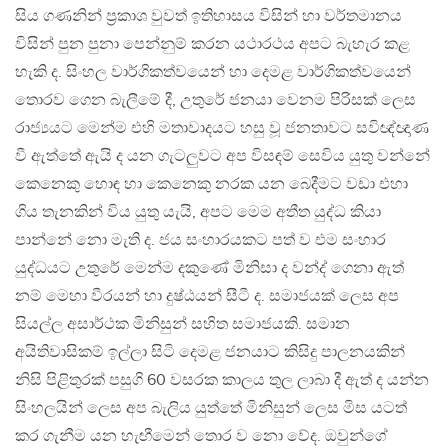
සිය ගණනින් ප්‍රකාශ වුවත් ඉතිහාසය විසින් හා වර්තමානය
විසින් පුන පුනා පෙන්නුම් කරන යථාරථය අපට බැහැර කළ
හැකි ද. සිංහල වාර්ගිකත්වයෙන් හා දෙමළ වාර්ගිකත්වයෙන්
තොරව ගෙන බැලීමේ දී, උතුරේ ජනයා වෙනම පිරිසක් ලෙස
රාජ්‍යයට මෙන්ම එහි මතාවාදයට හසු වූ ජනතාවට සවිඥ්ඥාණ
වී ඇත්තේ ඇයි ද යන ගැටලුවට අප විසඳම් සෙවිය යුතු වන්නේ
කෙනෙකු හොඳ හා කෙනෙකු නරක යන බෙදීමට වඩා එහා
ගිය තැනකින් විය යුතු යැයි, අපට මෙම අතීත යුද්ධ කියා
පාන්නේ නො මැති ද. ජය සංහාරයකට පත් ව එම සංහාර
යුද්ධයට උතුරේ මෙන්ම දකුණේ මිනිසා ද වන්ද් ගෙනා ඇත්
නම් මෙහා වීරයන් හා දුෂ්ඨයන් සීටී ද. සමාජයක් ලෙස අප
සියල්ල අසාර්ථක මිනිසුන් සහිත සමාජයකි. සමාන
අයිතිවාසිකම් ඉල්ලා සිටි දෙමළ ජනයාට කිසිදු පාලනයකින්
නිසි පිළිතුරක් පසුගි 60 වසරක කාලය තුල ලාබා දී ඇත් ද යන්න
සිංහලයින් ලෙස අප බැලිය යුත්තේ මිනිසුන් ලෙස මිස යටත්
කර ගැනීම යන හැඟීමෙන් තොර ව නො වේද. ඔවුන්ගේ