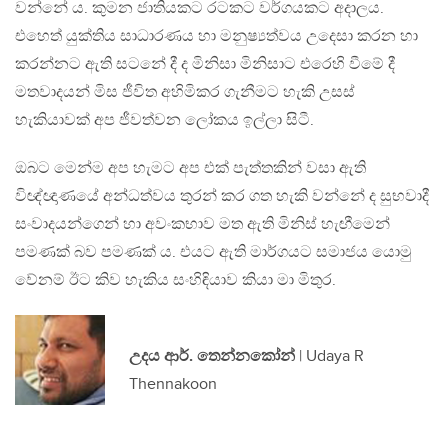
වන්නේ ය. කුමන ජාතියකට රටකට වර්ගයකට අදාලය.
එහෙත් යුක්තිය සාධාරණය හා මනුෂ්‍යත්වය උදෙසා කරන හා
කරන්නට ඇති සටනේ දී ද මිනිසා මිනිසාට එරෙහි වීමේ දී
මතවාදයන් මිස ජීවිත අහිමිකර ගැනීමට හැකි උසස්
හැකියාවක් අප ජීවත්වන ලෝකය ඉල්ලා සිටී.
ඔබට මෙන්ම අප හැමට අප එක් පැත්තකින් වසා ඇති
විඥ්ඥාණයේ අන්ධත්වය තුරන් කර ගත හැකි වන්නේ ද සුභවාදී
සංවාදයන්ගෙන් හා අවංකභාව මත ඇති මිනිස් හැඟීමෙන්
පමණක් බව පමණක් ය. එයට ඇති මාර්ගයට සමාජය යොමු
වේනම් ඊට කිව හැකිය සංහිඳියාව කියා මා මිතුර.
උදය ආර්. තෙන්නකෝන්
| Udaya R
Thennakoon