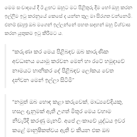
මෙම සංවාදයේ දී ඊ ළඟට ඔහුට මට පිළිතුරු දීම හෝ ඔහු කරන
ඉල්ලීම ඉටු කරනුයේ කෙසේ ද යන්න තුල මා සිරගත වන්නෙමි.
එනම් (ඔහු) ඔබ මගෙන් ඉල්ලන්නේ පහත සඳහන් ඔහු විශ්වාස
කරන යුතුකම ඉටු කිරීමට ය.
“කරුණා කර මෙය පිළිබඳව ඔබ කාරුණික
අවධානය යොමු කරවන මෙන් හා රටේ හමුදාවේ
නාමයට හානිකර දේ පිළිබඳව ලෝකය වෙත
දන්වන මෙන් ඉල්ලා සිටිමි”
“නමුත් ඔබ හොඳ කළා කරුවෙක්, මාධ්‍යවේදියකු,
හසල දැනුමක් ඇති උගත් මිතුර මෙය වහාම
නිවැරිදි කරණු මැනවි. අපේ ලංකාවේ යුද්ධය ඉවර
කළේ මානුෂිකත්වය ඇති ව කියන එක ඔබ