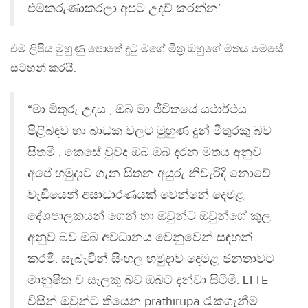
එමකරුණාකරලා අපට උදව් කරන්න’
එම ලිපිය මුහුණු පොතේ දුටු මගේ මිත්‍ර ඔහුගේ මතය මෙසේ
සටහන් කරයි.
“මා මිතුරු උදය , ඔබ මා ජීවිතයේ යථාර්ථය
පිළිබඳව හා බාධක වලට මුහුණ දුන් මිතුරකු බව
සිතමි . කෙසේ වුවද ඔබ ඔබ දරන මතය අනුව
අපේ හමුදාව ගැන සිතන අයුරු නිවැරිදි නොවේ .
වැඩියෙන් අසාධාරණයක් වෙන්නේ දෙමළ
දේශපාලකයන් ගෙන් හා ඔවුන්ට ඔවුන්ගේ කුල
අනුව බව ඔබ අවධානය වෙනුවෙන් සඳහන්
කරමි. සැබැවින් සිංහල හමුදාව දෙමළ ජනතාවට
මානුෂික ව සැලකූ බව ඔබට දන්වා සිටිමි. LTTE
විසින් ඔවුන්ට තියෙන prathirupa රැකගැනීම