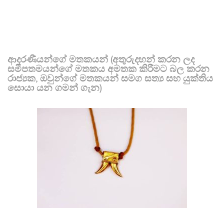
ආදරණීයන්ගේ මතකයන් (අතුරුදහන් කරන ලද
සමීපතමයන්ගේ මතකය අමතක කිරීමට බල කරන
රාජ්‍යක, ඔවුන්ගේ මතකයන් සමග සත්‍ය සහ යුක්තිය
සොයා යන ගමන් ගැන)