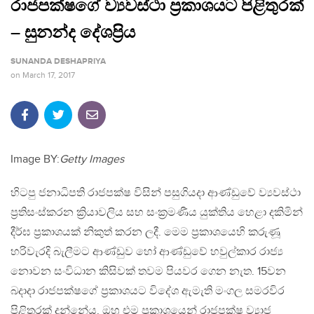
රාජපක්ෂගේ ව්‍යවස්ථා ප්‍රකාශයට පිළිතුරක්
– සුනන්ද දේශප්‍රිය
SUNANDA DESHAPRIYA
on
March 17, 2017
Image BY:
Getty Images
හිටපු ජනාධිපති රාජපක්ෂ විසින් පසුගියදා ආණ්ඩුවේ ව්‍යවස්ථා
ප්‍රතිසංස්කරන ක්‍රියාවලිය සහ සංක්‍රමණීය යුක්තිය හෙළා දකිමින්
දීර්ඝ ප්‍රකාශයක් නිකුත් කරන ලදී. මෙම ප්‍රකාශයෙහි කරුණූ
හරිවැරදි බැලීමට ආණ්ඩුව හෝ ආණ්ඩුවේ හවුල්කාර රාජ්‍ය
නොවන සංවිධාන කිසිවක් තවම පියවර ගෙන නැත. 15වන
බදාදා රාජපක්ෂගේ ප්‍රකාශයට විදේශ ඇමැති මංගල සමරවිර
පිළිතුරක් දුන්නේය. ඔහු එම ප්‍රකාශයෙන් රාජපක්ෂ ව්‍යාජ