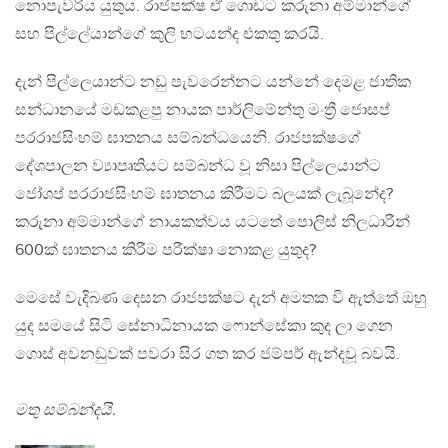
නොපැවරිය යුතුය. රාජපක්ෂ ඒ ගොඩට කරුනා අම්මාන්ගේ
සහ පිල්ලේයාන්ගේ කුලි භටයන්ද එකතු කරයි.
දැන් පිල්ලෙයාන්ට නඩු පැවරෙන්නට යන්නේ දෙමළ ජාතික
සන්ධානයේ මඩකළපු නායක පාර්ලිමේන්තු මංත්‍රී ජොසප්
පරරාජසිංහම් ඝාතනය සම්බන්ධයෙනි. රාජපක්ෂගේ
දේශපාලන ව්‍යාපෘතියට සම්බන්ධ වූ නිසා පිල්ලෙයාන්ට
ජෝශප් පරරාජසිංහම් ඝාතනය කිරීමට බලයක් ලැබූනේද?
කරුනා අම්මාන්ගේ නායකත්වය යටතේ පොලිස් නිලධාරීන්
600ක් ඝාතනය කිරීම පරීක්ෂා නොකළ යුතුද?
මෙසේ වැදිබණ දෙසන රාජපක්ෂට දැන් අමතක වි ඇත්තේ ඔහු
යුද සමයේ සිටි සේනාධිනායක ෆොන්සේකා කුද ලා ගෙන
ගොස් අවනඩුවක් පවරා සිර ගත කර ජම්පර් ඇන්දවූ බවයි.
මතු සම්බන්දයි.