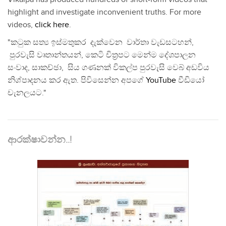
highlight and investigate inconvenient truths. For more
videos,
click here
.
"කටුක සත්‍ය ඉස්මතුකර දැක්වෙන වාර්තා වැඩසටහන්,
පුරවැසි වෘතාන්තයන්, කෙටි චිත්‍රපට මෙන්ම දේශපාලන
සංවාද, සාකච්ඡා, සිය ගණනක් විකල්ප පුරවැසි වෙබ් අඩවිය
නිශ්පාදනය කර ඇත. පිවිසෙන්න අපගේ
YouTube
වීඩියෝ
චැනලයට."
ආරක්ෂාවන්න..!