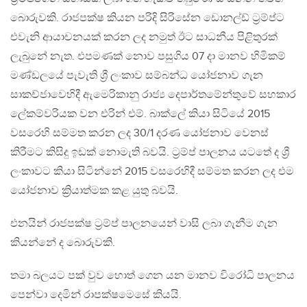
බොරුවකි. රාජපක්ෂ කියන පරිදි සිරිසේන ඩොනල්ඩ් ට්‍රම්ප්ට
එවැනි ආයාචනයක් කරන ලද නමුත් ඊට සාධනීය පිළිතුරක්
ලැබුනේ නැත. එපමණක් නොව පසුගිය 07 දා මානව හිමිකම්
මණ්ඩලයේ පැවැති ශ්‍රී ලංකාව සම්බන්ධ යෝජනාව ගැන
සාකච්ජාවෙහිදී ඇමෙරිකානු රාජ්‍ය දෙපාර්තමේන්තුවේ සහකාර
ලේකම්වරියක වන එරින් එම්. බාක්ලේ කියා සිටියේ 2015
වසරෙහි සම්මත කරන ලද 30/1 දරණ යෝජනාව වෙනස්
කිරීමට කිසිදු ඉඩක් නොමැති බවයි. ට්‍රම්ප් පාලනය යටතේ ද ශ්‍රී
ලංකාවට කියා සිටින්නේ 2015 වසරෙහිදී සම්මත කරන ලද එම
යෝජනාව ක්‍රියාත්මක කළ යුතු බවයි.
එනයින් රාජපක්ෂ ට්‍රම්ප් පාලනයෙන් වාසි ලබා ගැනීම ගැන
කියන්නේ ද බොරුවකි.
තමා බලයට පක් වුව හොත් ගෙන යන මානව විරෝධි පාලනය
පෙන්වා දෙමින් රාපක්ෂමෙසේ කියයි.