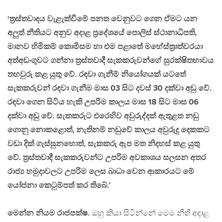
‘ත්‍රස්‌තවාදය වැළැක්‌වීමේ පනත වෙනුවට ගෙන ඒමට යන
අලුත් නීතියට අනුව අදාළ ප්‍රදේශයේ පොලිස්‌ ස්‌ථානාධිපති,
මානව හිමිකම් කොමිසම හා එම පළාතේ මහේස්‌ත්‍රාත්වරයා
අත්අඩංගුවට ගන්නා ත්‍රස්‌තවාදී සැකකරුවන්ගේ සුරක්‌ෂිතභාවය
තහවුරු කළ යුතු වේ. රඳවා ගැනීම් නියෝගයක්‌ යටතේ
සැකකරුවන් රඳවා ගැනීම මාස 03 සිට දවස්‌ 30 දක්‌වා අඩු වේ.
රඳවා ගෙන සිටිය හැකි උපරිම කාලය මාස 18 සිට මාස 06
දක්‌වා අඩු වේ. සැකකරුට එරෙහිව අවුරුද්දක්‌ ඇතුළත නඩු
ගොනු නොකළොත්, නැතිනම් නඩුවේ කාලය අවුරුදු දෙකකට
වඩා දික්‌ ගැස්‌සුනහොත්, සැකකරු ඇප මත නිදහස්‌ කළ යුතු
වේ. ත්‍රස්‌තවාදී සැකකරුවන්ට උපරිම අවකාශය සලසන අතර
රාජ්‍ය හමුදාවලට උපරිම ලෙස බාධා වෙන ආකාරයට මේ
යෝජනා කෙටුම්පත් කර තිබේ.’
මෙන්න නියම රාජපක්ෂ.
ඔහු කියා සිටින්නේ මෙම නීති අදාළ