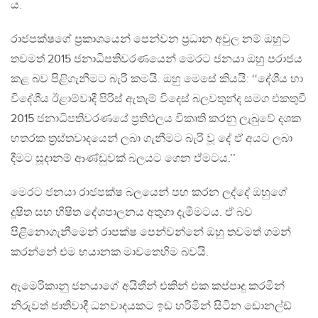
ය‍.
රාජපක්ෂගේ ප්‍රකාශයෙන් පෙන්වන ප්‍රධාන අවුල නම් ඔහුට
තවමත් 2015 ජනාධිපතිවරණයෙන් මෙරට ජනයා ඔහු පරාජය
කළ බව පිළිගැනීමට බැරි කමයි. ඔහු මෙසේ කියයි: ‘‘දේශීය හා
විදේශීය ඊළාම්වාදී පිරිස්‌ ඇතැම් විදෙස්‌ බලවතුන්ද සමග එකතුවී
2015 ජනාධිපතිවරණයේ ප්‍රතිඵලය විකෘති කරනු ලැබුවේ දශක
හතරක ත්‍රස්‌තවාදයෙන් ලබා ගැනීමට බැරි වූ දේ ඒ අයට ලබා
දීමට සූදානම් ආණ්‌ඩුවක්‌ බලයට ගෙන ඒමටය.’’
මෙරට ජනයා රාජපක්ෂ බලයෙන් පහ කරන ලද්දේ ඔහුගේ
දූෂිත සහ භීෂිත දේශපාලනය අතුගා දැමීමටය. ඒ බව
පිළිනොගැනීමෙන් රාපක්ෂ පෙන්වන්නේ ඔහු තවමත් ගමන්
කරන්නේ එම භයානක මාවතෙහිම බවයි.
ඇමෙරිකානු ජනයාගේ අයිතීන් එකින් එක කප්පාදු කරමින්
නිරුවත් ජාතිවාදී ධනවාදයකට ඉඩ හරිමින් සිටින ඩොනල්ඩ්