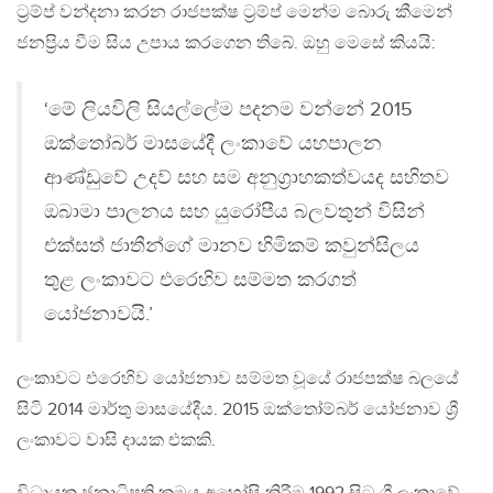
ට්‍රම්ප් වන්දනා කරන රාජපක්ෂ ට්‍රම්ප් මෙන්ම බොරු කීමෙන්
ජනප්‍රිය වීම සිය උපාය කරගෙන තිබේ. ඔහු මෙසේ කියයි:
‘මේ ලියවිලි සියල්ලේම පදනම වන්නේ 2015
ඔක්‌තෝබර් මාසයේදී ලංකාවේ යහපාලන
ආණ්‌ඩුවේ උදව් සහ සම අනුග්‍රාහකත්වයද සහිතව
ඔබාමා පාලනය සහ යුරෝපීය බලවතුන් විසින්
එක්‌සත් ජාතීන්ගේ මානව හිමිකම් කවුන්සිලය
තුළ ලංකාවට එරෙහිව සම්මත කරගත්
යෝජනාවයි.’
ලංකාවට එරෙහිව යෝජනාව සම්මත වූයේ රාජපක්ෂ බලයේ
සිටි 2014 මාර්තු මාසයේදීය. 2015 ඔක්තෝම්බර් යෝජනාව ශ්‍රී
ලංකාවට වාසි දායක එකකි.