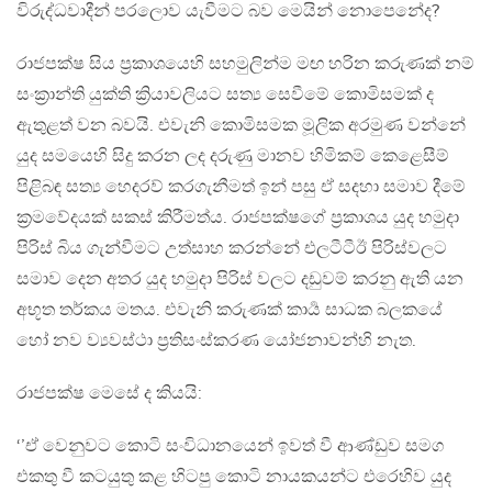
විරුද්ධවාදීන් පරලොව යැවීමට බව මෙයින් නොපෙනේද?
රාජපක්ෂ සිය ප්‍රකාශයෙහි සහමුලින්ම මඟ හරින කරුණක් නම්
සංක්‍රාන්ති යුක්ති ක්‍රියාවලියට සත්‍ය සෙවීමේ කොමිසමක් ද
ඇතුළත් වන බවයි. එවැනි කොමිසමක මූලික අරමුණ වන්නේ
යුද සමයෙහි සිදු කරන ලද දරුණු මානව හිමිකම් කෙළෙසීම්
පිළිබඳ සත්‍ය හෙදරව් කරගැනීමත් ඉන් පසු ඒ සදහා සමාව දීමේ
ක්‍රමවේදයක් සකස් කිරීමත්ය. රාජපක්ෂගේ ප්‍රකාශය යුද හමුදා
පිරිස් බිය ගැන්වීමට උත්සාහ කරන්නේ එලටීටීඊ පිරිස්වලට
සමාව දෙන අතර යුද හමුදා පිරිස් වලට දඩුවම් කරනු ඇති යන
අභූත තර්කය මතය. එවැනි කරුණක් කාර්‍ය සාධක බලකයේ
හෝ නව ව්‍යවස්ථා ප්‍රතිසංස්කරණ යෝජනාවන්හි නැත.
රාජපක්ෂ මෙසේ ද කියයි:
‘’ඒ වෙනුවට කොටි සංවිධානයෙන් ඉවත් වී ආණ්‌ඩුව සමග
එකතු වී කටයුතු කළ හිටපු කොටි නායකයන්ට එරෙහිව යුද