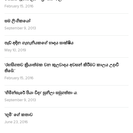
February 15, 2016
සම ලිංගිකයෝ
September 9, 2013
පෑඩ් අඳින ගැහැනියකගේ හෘදය සාක්ෂිය
May 10, 2019
‘රහසිගතව ක්‍රියාත්මක වන කුලවාදය අවසන් කිරීමට කාලය උදාවී
තිබේ.’
February 15, 2016
‘හිමින්සැරේ පියා විදා‘ සුනිලා සමුගත්තා ය.
September 9, 2013
‘භූමි’ ගේ කතාව
June 23, 2016