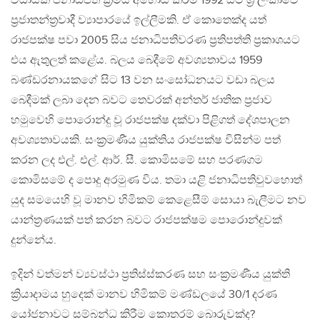
විධායක ජනාධිපති ක්‍රමය අහෝසි කිරීම 1992 සිට ශ්‍රී ලංකාවේ
ප්‍රජාතන්ත්‍රවාදී ව්‍යාපාරයේ ඉල්ලීමකි. ඒ කොතෙක්ද යත්
රාජපක්ෂ පවා 2005 සිය ජනාධිපතිවරණ ප්‍රතිපත්ති ප්‍රකාශයට
එය ඇතුලත් කළේය. බලය බෙදීමේ අවශ්‍යතාවය 1959
බණ්ඩරනායකගේ සිට 13 වන සංසෝධනයට වඩා බලය
බෙදීමක් ලබා දෙන බවට තෙවරක් අන්තර් ජාතික ප්‍රජාව
හමුවෙහි පොරොන්දු වූ රාජපක්ෂ දක්වා පිළිගත් දේශපාලන
අවශ්‍යතාවයකි. සංක්‍රමණීය යුක්තිය රාජපක්ෂ විසින්ම පත්
කරන ලද එල්. එල්. ආර්. සී. කොමිසමේ සහ පරණගම
කොමිසමේ ද පොදු අරමුණ විය. තමා යළි ජනාධිපතිවුවහොත්
යුද සමයෙහි වූ මානව හිමිකම් කෙළෙසීම් සොයා බැලීමට නව
යාන්ත්‍රණයක් පත් කරන බවට රාජපක්ෂම පොරොන්දුවක්
දුන්නේය.
ඉදින් වත්මන් ව්‍යවස්ථා ප්‍රතිස්ස්කරණ සහ සංක්‍රමණීය යුක්ති
ක්‍රියාදාමය හුදෙක් මානව හිමිකම් මණ්ඩලයේ 30/1 දරණ
යෝජනාවට සම්බන්ධ කිරීම කොතරම් බොරුවක්ද?