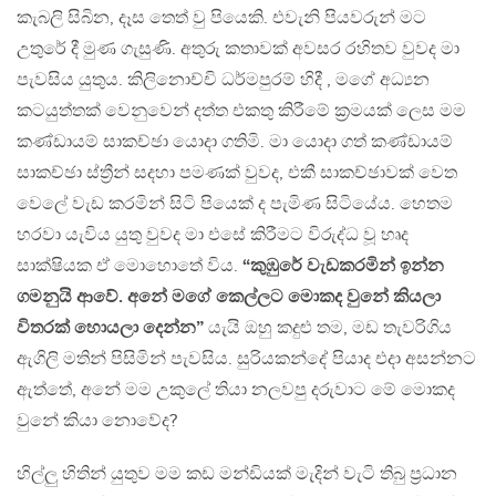
කැබලි සිබින, දෑස තෙත් වු පියෙකි. එවැනි පියවරුන් මට
උතුරේ දී මුණ ගැසුණි. අතුරු කතාවක් අවසර රහිතව වුවද මා
පැවසිය යුතුය. කිලිනොච්චි ධර්මපුරම් හිදී , මගේ අධ්‍යන
කටයුත්තක් වෙනුවෙන් දත්ත එකතු කිරීමේ ක්‍රමයක් ලෙස මම
කණ්ඩායම් සාකච්ඡා යොදා ගතිමි. මා යොදා ගත් කණ්ඩායම්
සාකච්ඡා ස්ත්‍රීන් සදහා පමණක් වුවද, එකී සාකච්ඡාවක් වෙත
වෙලේ වැඩ කරමින් සිටි පියෙක් ද පැමිණ සිටියේය. හෙතම
හරවා යැවිය යුතු වුවද මා එසේ කිරීමට විරුද්ධ වූ හෘද
සාක්ෂියක ඒ මොහොතේ විය.
“කුඹුරේ වැඩකරමින් ඉන්න
ගමනුයි ආවේ. අනේ මගේ කෙල්ලට මොකද වුනේ කියලා
විතරක් හොයලා දෙන්න”
යැයි ඔහු කදුළු තම, මඩ තැවරිගිය
ඇගිලි මතින් පිසිමින් පැවසිය. සුරියකන්දේ පියාද එදා අසන්නට
ඇත්තේ, අනේ මම උකුලේ තියා නලවපු දරුවාට මේ මොකද
වුනේ කියා නොවේද?
හිල්ලු හිතින් යුතුව මම කඩ මන්ඩියක් මැදින් වැටි තිබු ප්‍රධාන