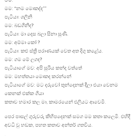
වීමි.
මම: “නම මොකද්ද””
පැටියා: ශලිනි
මම: බඩගිනිද?
පැටියා: මා දෙස බලා සිනා සුණි.
මම: අම්මා කෝ ?
පැටියා: කළු ස්ත්‍රී පරාණයක් වෙත අත දිගු කළේය.
මම: ගම මේ ලගද?
පැටියාගේ මව: අපි සුරිය කන්ද වත්තේ
මම: මහත්තයා මොකද කරන්නේ
පැටියාගේ මව: මට දරුවෝ තුන්දෙනක් දීලා එයා වෙනම
කෙනක් එක්ක ගියා
කතාව හමාර කල මා, කාමරයෙන් එලියට ආවෙමි.
පෙර පාසල් ගුරුවරු කිහිපදෙනක් සමග මම කතා කලෙමි. එහිදී
අවධි වු හඩක, පහත කතාව අන්තර් ගතවිය.