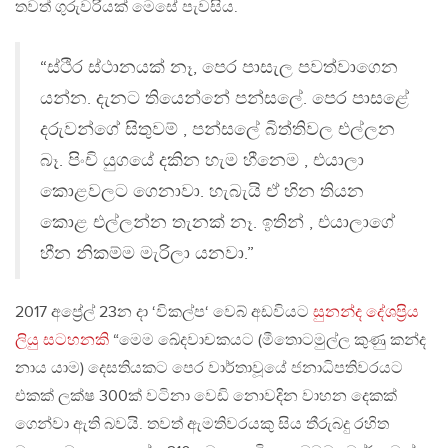
තවත් ගුරුවරියක් මෙසේ පැවසිය.
“ස්ථිර ස්ථානයක් නෑ, පෙර පාසැල පවත්වාගෙන
යන්න. දැනට තියෙන්නේ පන්සලේ. පෙර පාසළේ
දරුවන්ගේ සිතුවම් , පන්සලේ බිත්තිවල එල්ලන
බෑ. පිංචි යුගයේ දකින හැම හීනෙම , එයාලා
කොළවලට ගෙනාවා. හැබැයි ඒ හින තියන
කොළ එල්ලන්න තැනක් නෑ. ඉතින් , එයාලාගේ
හීන නිකම්ම මැරිලා යනවා.”
2017 අප්‍රේල් 23න දා ‘විකල්ප‘ වෙබ් අඩවියට
සුනන්ද දේශප්‍රිය
ලියු සටහනකි
“මෙම ඛේදවාචකයට (මීතොටමුල්ල කුණු කන්ද
නාය යාම) දෙසතියකට පෙර වාර්තාවූයේ ජනාධිපතිවරයට
එකක් ලක්ෂ 300ක් වටිනා වෙඩි නොවදින වාහන දෙකක්
ගෙන්වා ඇති බවයි. තවත් ඇමතිවරයකු සිය තීරුබදු රහිත