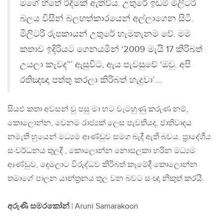
මගේ හිතේ රිදීමක් ඇතිවිය. උතුරේ ඉඩම් මිලිටරි
බලය විසින් බලහත්කාරයෙන් අල්ලාගෙන සිටි.
මිලිටරි රුපකායන් උතුරේ හැමතැනම වේ. මම
කතාව ඉදිරියට ගෙනයමින් ‘2009 මැයි 17 කිරිබත්
උයලා කෑවද”’ ඇසුවිට, ඇය පැවසුවේ ‘ඔවු. අපි
රතිඤඥා පත්තු කරලා කිරිබත් හැදුවා’….
සියළු කතා අවසන් වු පසු මා හට වැටහුණු කරුණ නම්,
කොලොන්න, වෙනම රාජ්‍යක් ලෙස පැවතියද, ජාතිවාදය
නමැති හුයෙන් මධ්‍යම ආණ්ඩුව සමග බැදී ඇති බවය. ප්‍රාදේශීය
සංවර්ධනය තුලදී , කොලොන්න නොසලකා හරින මධ්‍යම
ආණ්ඩුව, දෙමලාට විරුද්ධව කිරිබත් කෑමේදී කොලොන්න
තමාගේ පාලන යාන්ත්‍රනය තුල වන බවට සංඥා නිකුත් කරයි.
අරුණි සමරකෝන්
| Aruni Samarakoon