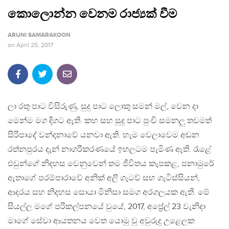
කොලොන්න වෙනම රාජ්‍යක් වීම
ARUNI SAMARAKOON
on
April 25, 2017
ලා රතු පාට විසිරුණු, සුදු පාට ලොකු සමන් මල්, වෙන දා
මෙන්ම මග දිගට ඇති. කහ සහ සුදු පාට පුංචි සමනලු තවමත්
සිරිපාදේ වන්දනාවේ යනවා ඇති. හැම වෙලාවෙම අඩන
රත්නපුරය දැන් නාගරීකරණයේ ඉහලටම පැමිණ ඇති. රැළේ
එවුන්ගේ නිදහස වෙනුවෙන් තම ජීවිතය කැපකළ, පනාමුරේ
ඇතාගේ පරම්පාරාවේ අනික් අලි ගැටව් සහ ගැටිස්සියන්,
ආදරය සහ නිදහස සොයා මිනිසා සමග අරගලයක ඇති. මේ
සියල්ල මගේ පරිකල්පනයේ වුයේ, 2017, අප්‍රේල් 23 වැනිදා
මාගේ සේවා ආයතනය වෙත යොමු වු අවුරුදු උළෙලක