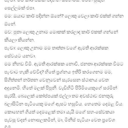
පැංචා: මට කාර් එකක් පදින්න ඕනෙමයි. වෙන් මුකුත්
සෙල්ලමක් එපා.
මම: ඔයාට කාර් පදින්න ඕනේ? ලොකු වෙලා කාර් එක්ක් ගන්න
ඕනේ.
මව: පුතා ලොකු උනාම මොකක් කරලාද කාර් එකක් ගන්නේ
කියලා කියන්න.
පැංචා: ලොකු උනාම මම තාත්තා වගේ ඇමති ආරක්ෂක
සේවයට යනවා.
මම නිහඩ වීමි. ඇමති ආරක්ෂක නොවී, ජනතා ආරක්ෂක වීමට
පැංචාට හැකි වේවිද? හිතේ ප්‍රශ්නය ඉතිරි කරගෙනම මම,
සිගිත්තන් නර්තන වෙනුවෙන් සැරසෙන ස්ථානය වෙත
අදුනෙමි. හිතේ මලක් පිපුනි. වැඩිහිටි පිරිමියෙකුගේ සරමින්
සැරසී, බෙලෙක් කෝප්පයක් එල්ලා තම අවස්ථාව එනතුරු
බලාසිටින පැටියෙකු මගේ ඇසට හසුවිය. හෙතෙම දෙමළ විය.
කොහෙන් ගියත් දෙමළෙක් තමා යැයි මගේ සහ-සේවකයා
පැවසූ වදන් නොසලකමින්, මා, මිනිස් පැටියා වෙත ප්‍රවේශ