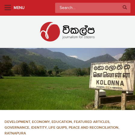
S
Search
MENU
k
for:
i
p
t
o
m
a
i
n
c
o
n
t
e
n
DEVELOPMENT, ECONOMY
,
EDUCATION
,
FEATURED ARTICLES
,
t
GOVERNANCE
,
IDENTITY
,
LIFE QUIPS
,
PEACE AND RECONCILIATION
,
RATNAPURA