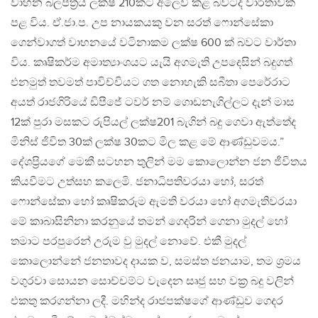
වාහන බලපත්‍රය ලක්ෂ 210කට අලෙවි කළ බවටද වාර්තාවක්
පළ විය. ඒ.ජා.ප. උප නායකයකු වන සරත් ෆොන්සේකා
ගෙන්වාගත් වාහනයේ වටිනාකම ලක්ෂ 600 ක් බවට වාර්තා
විය. කෘෂිකර්ම අමාත්‍යාංශයට යැයි අගමැති උපදෙසින් බදුගත්
එනමුත් තවමත් පාවිච්චියට ගත නොහැකි සබීතා පෙරේරාට
අයත් රාජගිරියේ ඩිපීජේ ටවර් නම් ගොඩනැගිල්ලට දැන් මාස
12ක් පුරා මසකට රුපියල් ලක්ෂ201 බැගින් බදු ගෙවා ඇත්තේද
මිනිස් ජිවිත 30ක් ලක්ෂ 30කට මිල කළ මේ ආණ්ඩුවමය.”
දේශප්‍රියගේ මෙකී සටහන තුලින් මම කොලොන්න ජන ජීවිතය
කියවීමට උත්සහ කලෙමි. ජනාධිපතිවරයා හෝ, සරත්
ෆොන්සේකා හෝ කෘෂිකරුම ඇමති වරයා හෝ අගමැතිවරයා
මේ කාබාසිනිනා කරනුයේ තමන් ගෙදරින් ගෙනා මුදල් හෝ
තමාට පරපුරෙන් උරුම වු මුදල් නොවේ. එකී මුදල්
කොලොන්නේ ජනතාවද දායක ව, සමස්ත ජනයාම, තම ශ්‍රමය
වගුරවා සොයන සොච්චම්ට වැදෙන සෘජු සහ වක්‍ර බදු වලින්
එකතු කරගන්නා ලදී. මහින්ද රාජපක්ෂගේ ආණ්ඩුව ගෙදර