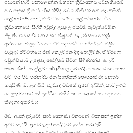
පාරෙන් හැරී, කොලොන්න මහජන ක්‍රීඩාංගනය වෙත ගියෙමි.
පාර දෙපස ත්‍රී රෝධ රිය කිසිදු මාර්ග නීතියක් නොසලකමින්
ගාල් කර තිබු අතර, එක් රථයක ‘සිංහලේ ස්ටිකරය’ විය.
ක්‍රීඩාංගනයේ, සිගිති අවුරුදු උළෙල ජයටම පැවැත්වෙමින්
තිබුණි. එය සංවිධානය කර තිබුනේ, පළාත් සභා මන්ත්‍රී,
ආරියවංශ බාලසුරිය සහ එම පදනමයි. යහමින් ඉරු එලිය
වැටුණු පිට්ටනියේ එක් කෙලවරක දිගු පෝලිමකි. ඒ මරිගෝ
රවුන්ඩ් යාම උදෙසා, පෝලිමේ සිටින සිගිත්තන්ය. ලොරි
භාගයකින්, සෙල්ලම් කාර් (විශාල ප්‍රමාණ) තොගයක් ගෙනෙන
විට, එය පිටි පසින් දිව එන සිගිත්තන් තොගයක් මා නෙතට
හසුවිණි. මා ළග සිටි, පැංචා ද මවගේ දෑතන් අදිමින්, කාර් ලගට
යා යුතු බව තරයේ දැන්විය. එහි දී පහත සදහන් සංවාදය අප
තිදෙනා අතර විය;
මව: අනේ දරුවෝ, කාර් ගෙනාවා විතරනේ. බානකන් ඉන්න.
අව්ව සැරයි. දැන්ම ඉදන් පෝලිමේ ඉන්න අමාරුයි