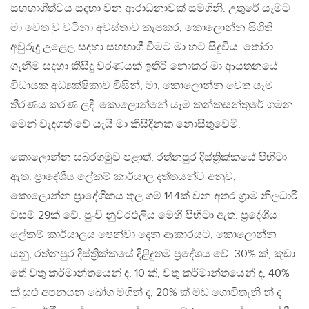
සහභාගීත්වය සදහා වන ආරාධනාවක් සමගිනි. උතුරේ යෑමට
මා වෙත වු වටිනා අවස්තාව කැපකර, කොලොන්න සිගිති
අවුරුදු උළෙල සදහා සහභාගී වීමට මා හට සිදුවිය. තෝරා
ගැනීම සදහා කිසිදු වරණයක් ඉතිරි නොකර මා ආයතනයේ
විධායක අධ්‍යක්ෂිකාව විසින්, මා, කොලොන්න වෙත යෑම
තීරණය කරණ ලදී. කොලොන්නේ යෑම කන්කසන්තුරේ ගමන
මෙන් වැදගත් වේ යැයි මා කිසිදිනක නොසිතුවෙමි.
කොලොන්න සබරගමුව පළාත්, රත්නපුර දිස්ත්‍රික්කයේ පිහිටා
ඇත. ප්‍රාදේශීය ලේකම් කාර්යාල දත්තයන්ට අනුව,
කොලොන්න ප්‍රාදේශිකය තුල ගම් 144ක් වන අතර ග්‍රාම නිලධාරි
වසම් 29ක් වේ. පුංචි නුවරඑලිය මෙහි පිහිටා ඇත. ප්‍රදේශිය
ලේකම් කාර්යාලය පෙන්වා දෙන ආකාරයට, කොලොන්න
යනු, රත්නපුර දිස්ත්‍රික්කයේ දිළිදුතම ප්‍රදේශය වේ. 30% ක්, කුඩා
තේ වතු කර්මාන්තයෙන් ද, 10 ක්, වතු කර්මාන්තයෙන් ද, 40%
ක් සුළු අපනයන බෝග මගින් ද, 20% ක් මඩ ගොවිතැනි න් ද