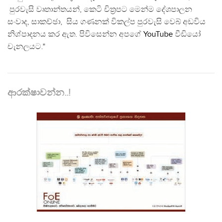
පුරවැසි වෘතාන්තයන්, කෙටි චිත්‍රපට මෙන්ම දේශපාලන
සංවාද, සාකච්ඡා, සිය ගණනක් විකල්ප පුරවැසි වෙබ් අඩවිය
නිශ්පාදනය කර ඇත. පිවිසෙන්න අපගේ
YouTube
වීඩියෝ
චැනලයට."
ආරක්ෂාවන්න..!