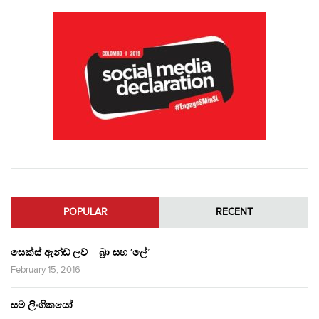
POPULAR
RECENT
සෙක්ස් ඇන්ඩ් ලව් – බ්‍රා සහ ‘ලේ’
February 15, 2016
සම ලිංගිකයෝ