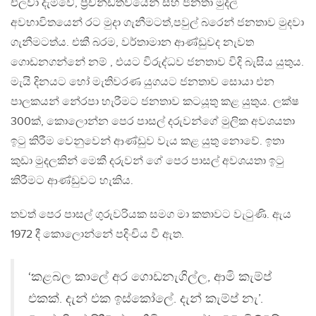
එලවා දැමීවේ, ප්‍රචන්ඩත්වයෙන් සහ ජනතා මුදල්
අවභාවිතයෙන් රට මුදා ගැනීමටත්,පවුල් බරෙන් ජනතාව මුදවා
ගැනීමටත්ය. එකී බරම, වර්තාමාන ආණ්ඩුවද නැවත
ගොඩනගන්නේ නම් , එයට විරුද්ධව ජනතාව විදි බැසිය යුතුය.
මැයි දිනයට හෝ මැතිවරණ යුගයට ජනතාව සොයා එන
පාලකයන් නේරපා හැරීමට ජනතාව කටයූතු කළ යුතුය. ලක්ෂ
300ක්, කොලොන්න පෙර පාසල් දරුවන්ගේ මුලික අවශයතා
ඉටු කිරීම වෙනුවෙන් ආණ්ඩුව වැය කළ යුතු නොවේ. ඉතා
කුඩා මුදලකින් මෙකී දරුවන් ගේ පෙර පාසල් අවශයතා ඉටු
කිරීමට ආණ්ඩුවට හැකිය.
තවත් පෙර පාසල් ගුරුවරියක සමග මා කතාවට වැටුණි. ඇය
1972 දී කොලොන්නේ පදිංචිය වී ඇත.
‘කළබල කාලේ අර ගොඩනැගිල්ල, ආමි කැම්ප්
එකක්. දැන් එක ඉස්කෝලේ. දැන් කැම්ප් නැ’.