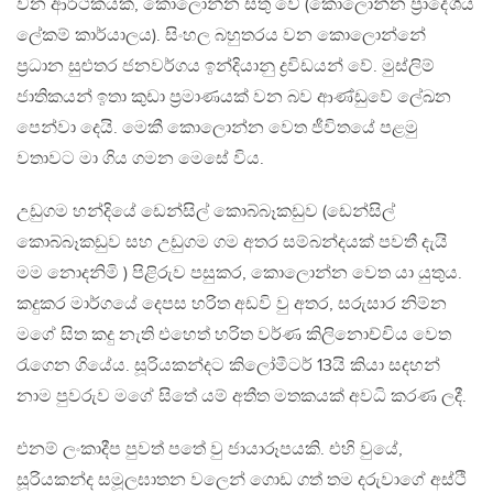
වන ආර්ථීකයක්, කොලොන්න සතු වේ (කොලොන්න ප්‍රාදේශීය
ලේකම් කාර්යාලය). සිංහල බහුතරය වන කොලොන්නේ
ප්‍රධාන සුළුතර ජනවර්ගය ඉන්දියානු ද්‍රවිඩයන් වේ. මුස්ලිම්
ජාතිකයන් ඉතා කුඩා ප්‍රමාණයක් වන බව ආණ්ඩුවේ ලේඛන
පෙන්වා දෙයි. මෙකී කොලොන්න වෙත ජීවිතයේ පළමු
වතාවට මා ගිය ගමන මෙසේ විය.
උඩුගම හන්දියේ ඩෙන්සිල් කොබ්බෑකඩුව (ඩෙන්සිල්
කොබ්බෑකඩුව සහ උඩුගම ගම අතර සම්බන්දයක් පවතී දැයි
මම නොදනිමි ) පිළිරුව පසුකර, කොලොන්න වෙත යා යුතුය.
කදුකර මාර්ගයේ දෙපස හරිත අඩවි වු අතර, සරුසාර නිම්න
මගේ සිත කදු නැති එහෙත් හරිත වර්ණ කිලිනොච්චිය වෙත
රැගෙන ගියේය. සූරියකන්දට කිලෝමීටර් 13යි කියා සදහන්
නාම පුවරුව මගේ සිතේ යම් අතීත මතකයක් අවධි කරණ ලදී.
එනම් ලංකාදීප පුවත් පතේ වු ජායාරූපයකි. එහි වුයේ,
සූරියකන්ද සමූලඝාතන වලෙන් ගොඩ ගත් තම දරුවාගේ අස්ථි