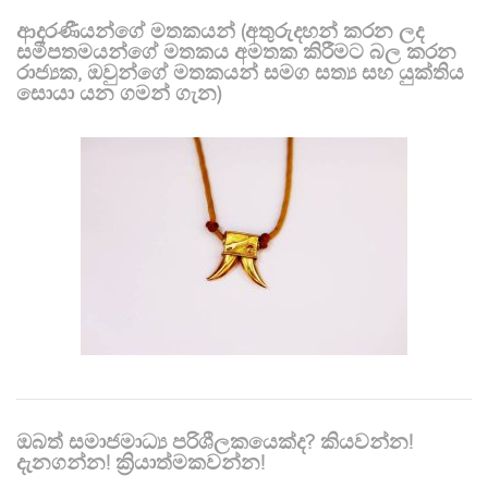
ආදරණීයන්ගේ මතකයන් (අතුරුදහන් කරන ලද
සමීපතමයන්ගේ මතකය අමතක කිරීමට බල කරන
රාජ්‍යක, ඔවුන්ගේ මතකයන් සමග සත්‍ය සහ යුක්තිය
සොයා යන ගමන් ගැන)
ඔබත් සමාජමාධ්‍ය පරිශීලකයෙක්ද? කියවන්න!
දැනගන්න! ක්‍රියාත්මකවන්න!