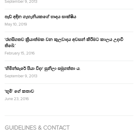
September 9, 2013
පෑඩ් අඳින ගැහැනියකගේ හෘදය සාක්ෂිය
May 10, 2019
‘රහසිගතව ක්‍රියාත්මක වන කුලවාදය අවසන් කිරීමට කාලය උදාවී
තිබේ.’
February 15, 2016
‘හිමින්සැරේ පියා විදා‘ සුනිලා සමුගත්තා ය.
September 9, 2013
‘භූමි’ ගේ කතාව
June 23, 2016
GUIDELINES & CONTACT