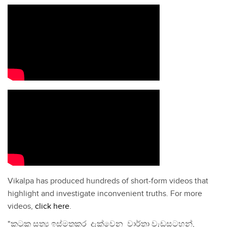
Vikalpa has produced hundreds of short-form videos that
highlight and investigate inconvenient truths. For more
videos,
click here
.
"කටුක සත්‍ය ඉස්මතුකර දැක්වෙන වාර්තා වැඩසටහන්,