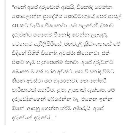
“අනේ අපේ දරුවොත් ආසයි, විනෝද වෙන්න.
කොලොන්න ප්‍රාදේශීය කොට්ටාශයේ පෙර පාසල්
40 කට වැඩිය තියෙනවා. මේ පලවෙනි වතාව
දරුවන්ට මෙහෙම විනෝද වෙන්න ලැබුණු.
වෙනදාට ඇඹිලිපිටියේ, මහවැලි ක්‍රීඩාංගනයේ මේ
විදිහේ සිගිති විනෝද අවස්ථා තියෙනවා. එත්
එකට හැම පැත්තෙන්ම එනවා. අපේ දරුවන්ට
බොහොමයක් තරග අවස්ථා සහ විනෝද වීමට
තියන අවස්ථා මග හැරෙනවා. කොහෝහරී
චාරිකාවක් යනවිට, ළමා උයනක් දැක්කම, මේ
දරුවෝන්ගෙන් බේරෙන්න බෑ. එතෙන ඉන්න
ඕනේ. ආපහු ගෙන්න හරීම අමාරුයි. අපේ
දරුවොත් දරුවෝ….”