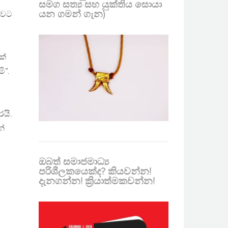
සමග සත්‍ය සහ යුක්තිය සොයා
යන ගමන් ගැන)
යාවට
කේ
ි”.
රයි.
න්
ඔබත් සමාජමාධ්‍ය
පරිශීලකයෙක්ද? කියවන්න!
දැනගන්න! ක්‍රියාත්මකවන්න!