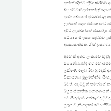
අන්තවාදීන්ට ක්‍රීඩා කිරීමට
බහුත්වවාදී ප්‍රජාතන්ත්‍ර
අපට බොහෝ අවස්ථාවල ගනු
ලක්ෂණ දෙක එකිනෙකට පටල
අර්ථ ලැබෙන්නේ ඡායාරූප 
සිටියා නම් ඉහත ගැටළුව ඉ
අපහාසාත්මක, නින්දාසහගත 
අනෙක් අතට ලංකාවේ කුණු 
සම්බන්ධයක්ද මට නොපෙනේ
ලක්ෂණ ලෙස මිස හුදෙක් 
විකාසනය මුලුමනින්ම සිං
බවත්, අද ඔවුන් තමන්ග
බහුසංස්කෘතික පෝෂණයන් බ
මේ සියල්ලම අත්හැර දැමූවද
යුතුය වැනි අදහස් ගම්‍ය ක