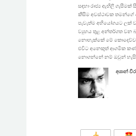
සඳහා රාජ්‍ය ඇඟිලි ගැසීමක
කිසිම අවස්ථාවක තමන්ගේ 
පැවැත්ම අභියෝගයට ලක් වන
ව්‍යුහය තුළ අන්තර්ගත වන 
නොහැක්කේ මේ කොදෙව්ව ත
එවිට අනෙකුත් ආගමික කණ්ඩ
නොගන්නේ නම් ඔවුන් හැසි
අශාන් වීර