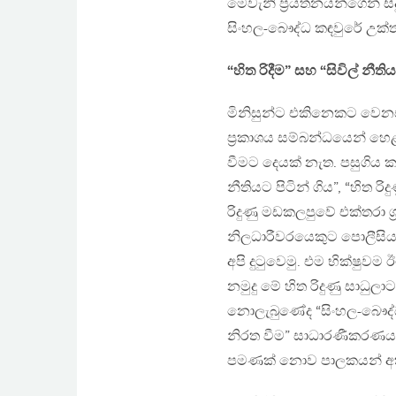
මෙවැනි ප්‍රයත්නයන්ගෙන් ස
සිංහල-බෞද්ධ කඳවුරේ උක්ත
“හිත රිදීම” සහ “සිවිල් නීති
‍මිනිසුන්ට එකිනෙකට වෙනස
ප්‍රකාශය සම්බන්ධයෙන් හෙ
වීමට දෙයක් නැත. පසුගිය ක
නීතියට පිටින් ගිය”, “හිත 
රිදුණු මඩකලපුවේ එක්තරා ශ්
නිලධාරීවරයෙකුට පොලීසිය
අපි දුටුවෙමු. එම භික්ෂු
නමුදු මේ හිත රිදුණු සාධුල
නොලැබුණේද “සිංහල-බෞද්ධ හ
නිරත වීම” සාධාරණීකරණය
පමණක් නොව පාලකයන් අතර 