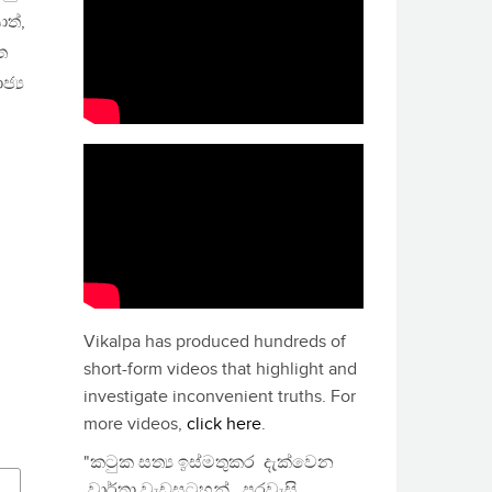
ත්,
ත
්‍ය
Vikalpa has produced hundreds of
short-form videos that highlight and
investigate inconvenient truths. For
more videos,
click here
.
"කටුක සත්‍ය ඉස්මතුකර දැක්වෙන
වාර්තා වැඩසටහන්, පුරවැසි