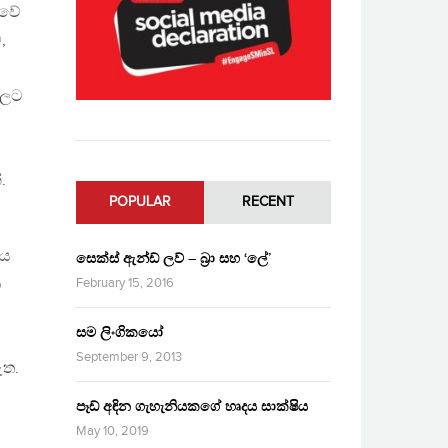
ාවේ
,
වලට
.
POPULAR
RECENT
මය
සෙක්ස් ඇන්ඩ් ලව් – බ්‍රා සහ ‘ලේ’
ක
February 15, 2016
සම ලිංගිකයෝ
September 9, 2013
ඇත.
පෑඩ් අඳින ගැහැනියකගේ හෘදය සාක්ෂිය
May 10, 2019