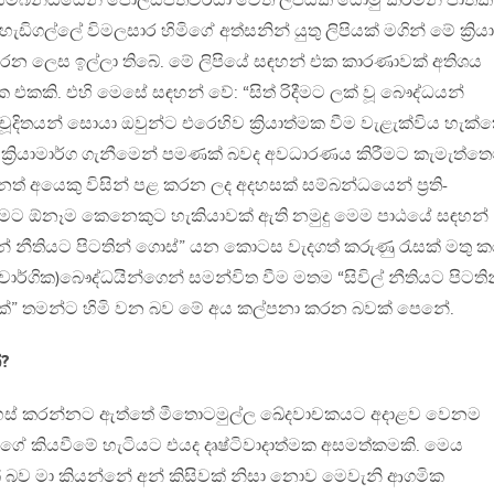
ම්බන්ධයෙන් පොලිස්පතිවරයා වෙත ලිපියක් යොමු කරමින් ජාතික
ිගල්ලේ විමලසාර හිමිගේ අත්සනින් යුතු ලිපියක් මගින් මේ ක්‍රි
ක කරන ලෙස ඉල්ලා තිබේ. මේ ලිපියේ සඳහන් එක කාරණාවක් අතිශය
එකකි. එහි මෙසේ සඳහන් වේ: “සිත් රිදීමට ලක් වූ බෞද්ධයන්
 චූදිතයන් සොයා ඔවුන්ට එරෙහිව ක්‍රියාත්මක වීම වැළැක්විය හැක්
ක්‍රියාමාර්ග ගැනීමෙන් පමණක් බවද අවධාරණය කිරීමට කැමැත්තෙම
වෙනත් අයෙකු විසින් පළ කරන ලද අදහසක් සම්බන්ධයෙන් ප්‍රති-
ක්වීමට ඕනෑම කෙනෙකුට හැකියාවක් ඇති නමුදු මෙම පාඨයේ සඳහන්
ධයන් නීතියට පිටතින් ගොස්” යන කොටස වැදගත් කරුණු රැසක් මතු ක
-(වාර්ගික)බෞද්ධයින්ගෙන් සමන්විත වීම මතම “සිවිල් නීතියට පිටති
්‍රයක්” තමන්ට හිමි වන බව මේ අය කල්පනා කරන බවක් පෙනේ.
්?
දහස් කරන්නට ඇත්තේ මීතොටමුල්ල ඛේදවාචකයට අදාළව වෙනම
මගේ කියවීමේ හැටියට එයද දෘෂ්ටිවාදාත්මක අසමත්කමකි. මෙය
් බව මා කියන්නේ අන් කිසිවක් නිසා නොව මෙවැනි ආගමික