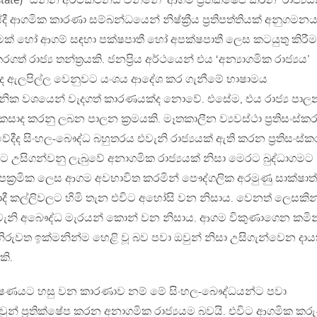
r state)” යන්න අර්ථකථනය වන්නේ ‘ආගම ප්‍රතික්ෂේප කරන’ රාජ්‍යය
 ආගමික කාරණා සම්බන්ධයෙන් නිෂ්ක්‍රීය ප්‍රතිපත්තියක් අනුගමන
මක් හෝ ආගම් සඳහා පක්ෂපාතී හෝ අපක්ෂපාතී ලෙස කටයුතු කිරීම
ගත් රාජ්‍ය තන්ත්‍රයකි. ජනප්‍රිය අර්ථයෙන් එය ‘අන්‍යාගමික රාජ්‍යය’
මද ඇලපිල්ල වෙනුවට යංශය ආදේශ කර ගැනීමේ භාෂාමය
ාලනික වශයෙන් වැදගත් කාරණයක්ද නොවේ. එසේම, එය රාජ්‍ය පා
කසාද කරනු ලබන පාලන ක්‍රමයකි. මෑතකාලීන ව්‍යවස්ථා ප්‍රතිසංස්
වේදීද සිංහල-බෞද්ධ බහුතරය එවැනි රාජ්‍යයක් ඇති කරන ප්‍රතිසංස
උසිගන්වනු ලැබුවේ අනාගමික රාජ්‍යයක් නිසා මෙරට බුද්ධාගමට
්‍රමික ලෙස ආගම අවභාවිත කරමින් පෞද්ගලික අරමුණු සාක්ෂාත්
දී කල්ලිවලට හිමි තැන එවිට අහෝසි වන නිසාය. වෙනත් ලෙසකින
වැනි අබෞද්ධ මැරයන් කොන් වන නිසාය. ආගම විකුණාගෙන කමින
රුවත ඉක්මනින්ම හෙළි වූ බව පවා ඔවුන් නිසා උසිගැන්වෙන දා
ි.
ීක්ෂණයට හසු වන කාරණාව නම් මේ සිංහල-බෞද්ධයන්ට පවා
න් ප්‍රතික්ෂේප කරන අනාගමික රාජ්‍යයම බවයි. එවිට ආගමික කරු