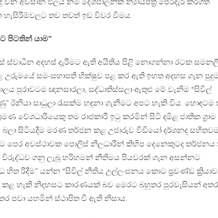
ිදු වන අවසාන ඵලය නම් දේශපාලනික න්‍යායපත්‍ර පෙරදැරි කරගත්
 හැසිරීම්වලට තව තවත් ඉඩ විවර වීමය.
යට පිටතින් යාම”
් ස්වාධීන අදහස් දැරීමට ඇති අයිතිය පිළි නොගන්නා රටක සමන
ළ උරුමයේ සම-සභාපති භික්ෂුව පළ කර ඇති ඉහත අදහස ගැන පුදු
ාලය පුරාවටම ඥානසාරලා, සද්ධාතිස්සලා ඇතුළු මේ වැනිම “සිවිල්
රිදුණු” ඊනියා සාධුලා රැසක්ම හඳුනා ගැනීමට අපට හැකි විය. හොඳටම 
‍රමණ වේශධාරියෙකු තම රාජකාරී ඉටු කරමින් සිටි දමිළ ජාතික ග්‍රාම
 බලා සිටියදීම මරණ තර්ජන කළ උජාරුව වීඩියෝ දර්ශනද සහිතව
වම ඊට පෙර අවස්ථාවක පොලිස් නිලධාරීන් කිහිප දෙනෙකුටද තර්ජන
ාට විරුද්ධව ගනු ලැබූ හරිහමන් නීතිමය පියවරක් ගැන අසන්නට
ිත රිදීම” යන්න “සිවිල් නීතිය උල්ලංඝනය කොට ප්‍රචණ්ඩ ක්‍රියා
 කළ හැකි නිදහසට කාරණයක් බව මෙරට බහුතර පුරවැසියන් අත
පවා යහමින් ස්ථාපිත වී ඇති නිසාය.