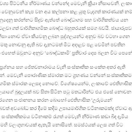
 අවශ්‍ය පිට්ටනිය නිර්මාණය වන්නේද මෙවැනි ක්‍රියා නිසාවෙනි. ලංක
වාදයක් වෙනුවෙන් කැප වන අය කල්පනා කළ යුතු වැදගත් කාරණයක් නම්
දෙනු කරන්නට සිදුව ඇත්තේ බෞද්ධාගම සහ වාර්ගිකත්වය යන
වා ගත් වාර්ගිකාගමික බෞද්ධ බහුතරයක් සමග බවයි. ඡායාරූප
නිසා නොව ඒවා කියවනු ලබන පුද්ගලයන්ට අනුව බව වටහා ගෙන
ස්මතු නොවනු ඇති බව දැනටමත් මීට අදාළව පළ වෙමින් පවතින
එහෙත් ඔවුනට අනුව ‘බෞද්ධකාමී’ ප්‍රතිචාර දෙස බලන විට පෙනේ
ප්‍රශ්නය සහ ජේතවනාරාමය වැනි සංස්කෘතික සංකේත අතර ඇති
. මෙවැනි පෞරාණික ස්මාරක මට ග්‍රහණය වන්නේ සංස්කෘතික
ආගමික ස්මාරක ලෙසද නොවේ. විශේෂයෙන්ම, ලංකාවේ ඓතිහාසි
හලයාගේ බූදලයක් බව සිතා සිටින පටු මතධාරීන්ට එය එසේ නොවන
ේ කරගෙන සංජානනය කරන බොහෝ ඓතිහාසික ‘උරුමයන්’
වත් අවබෝධ කර දීමේ කදිම උපායමාර්ගික වටිනාකමක්ද ඒවාට 
, සංස්කෘතිකමය වටිනාකම් රැගත් මෙවැනි නිර්මාණ කඩා බිඳ දැමිය
ිරීමෙහි වලංගුභාවයක් ඇතැයි නොසිතේ. සමස්ථයක් ලෙස ගත් විට