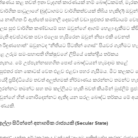
රීක්ෂණය කළ තවත් ඉතා වැදගත් කාරණයක් නම් බෞද්ධකමත්, මැරක
්ගික සාධුලාගේ (බුද්ධාගමට වාර්ගිකත්වයක් තිබිය හැකිද?) ඔවුන්
 නාභිගත වී ඇත්තේ සමනලී දෙසටත් වඩා සුළුතර කණ්ඩායම් වෙ
ෙස සුළු වාර්ගික කණ්ඩායම් සහ ඔවුන්ගේ ආගම් හෙළා දැකීමට කිස
ති අවස්ථාවක පවා එලෙස හැසිරෙන ඔවුන් නිසා එකී වෙනත්
 රිදුණහොත්” ඔවුනටද “නීතියට පිටතින් ගොස්” පියවර ගැනීමට හැ
ෙළ උරුම සම-සභාපති භික්ෂුවගේ ලිපියේ කේන්ද්‍රීය තර්කය
ැනය. මේ උප්පැන්නසහගිත පොප් බෞද්ධයන් හැමදාම කළේ
ම සුළුතර ජන කොටස් වෙත එළව එළවා පහර ගැසීමය. මීට කලකට 
ේදී ප්‍රසිද්ධියේම තවත් අලුත්ගමක් නිර්මාණය කරන්නට තමන්ට හැ
ගුරන්නට තමන්ට සහ තම කල්ලියට හැකි බවත් කියමින් මුස්ලිම් ප්‍ර
වුන්ගේ හිත් නොරිදෙන්නට ඇතිද යන සරල බෞද්ධ තර්කය මේ අ
ණයකි.
ල්ලා සිටින්නේ අනාගමික රාජ්‍යයකි (Secular State)