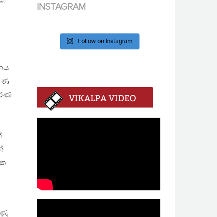
ක්
INSTAGRAM
ය
Follow on Instagram
ලනය
කරණ
්කරණ
්
්
යක
ණු