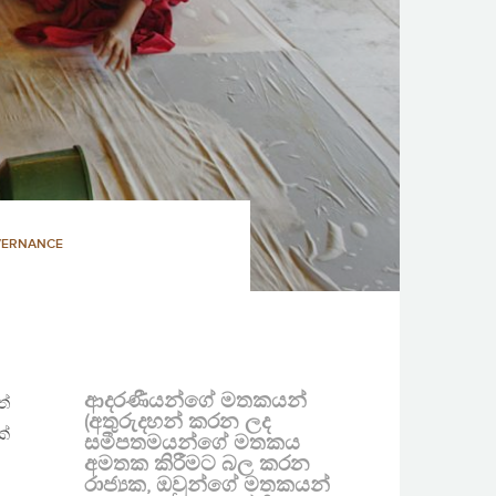
VERNANCE
ආදරණීයන්ගේ මතකයන්
ත්
(අතුරුදහන් කරන ලද
ක්
සමීපතමයන්ගේ මතකය
අමතක කිරීමට බල කරන
රාජ්‍යක, ඔවුන්ගේ මතකයන්