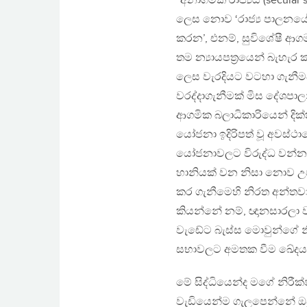
“අනාගමික රාජ්‍යය (secula
ලෙස නොව ‘රාජ්‍ය පාලනයේදී
කරන’, එනම්, සුවිශේෂී ආග
තම න්‍යායපත්‍රයෙන් බැහැර කර
ලෙස වැරදියට වටහා ගැනී
වරද්දාගැනීමක් මිස දේශප
ආගමික බලාධිකාරියෙන් දික්
යෝජනා ඉදිරිපත් වූ අවස්ථා
යෝජනාවලට විරුද්ධ වන්නට 
හානියක් වන නිසා නොව උපක
කර ගැනීමෙහි නිරත අන්තවා
කියන්නේ නම්, ඥානසාරලා 
වැඩේට බැස්ස මොවුන්ගේ නි
සභාවලට අමතක වීම ඛේදයක
මේ සිද්ධියෙන්ද මගේ නිර
වැඩියෙන්ම ගැලපෙන්නේ ඔවු