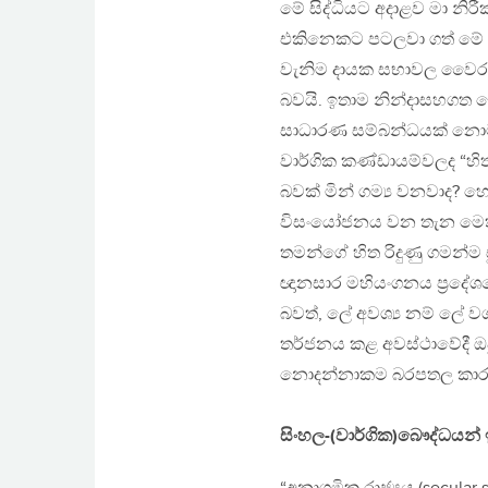
මේ සිද්ධියට අදාළව මා නි
එකිනෙකට පටලවා ගත් මේ වාර
වැනිම දායක සභාවල වෛරය
බවයි. ඉතාම නින්දාසහගත ල
සාධාරණ සම්බන්ධයක් නොමැ
වාර්ගික කණ්ඩායම්වලද “හිත
බවක් මින් ගම්‍ය වනවාද? හ
විසංයෝජනය වන තැන මෙත
තමන්ගේ හිත රිදුණු ගමන්
ඥානසාර මහියංගනය ප්‍රදේශය
බවත්, ලේ අවශ්‍ය නම් ලේ ව
තර්ජනය කළ අවස්ථාවේදී ඔ
නොදන්නාකම බරපතල කාර
සිංහල-(වාර්ගික)බෞද්ධයන් ඉ