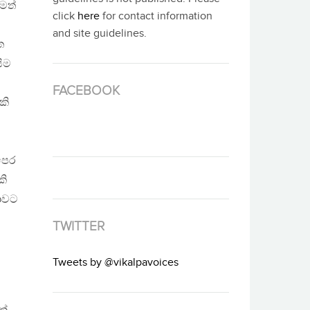
මත්
click
here
for contact information
and site guidelines.
ත
ිම
FACEBOOK
කි
පෙර
කි
ජාවට
ය
TWITTER
Tweets by @vikalpavoices