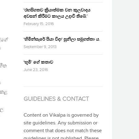
‘රහසිගතව ක්‍රියාත්මක වන කුලවාදය
අවසන් කිරීමට කාලය උදාවී තිබේ.’
February 15, 2016
‘හිමින්සැරේ පියා විදා‘ සුනිලා සමුගත්තා ය.
ලීගේ
September 9, 2013
ම
‘භූමි’ ගේ කතාව
හිත
June 23, 2016
ම
ය කළ
GUIDELINES & CONTACT
වල
Content on Vikalpa is governed by
ර
site guidelines. Any submission or
comment that does not match these
guidelines is not published. Please