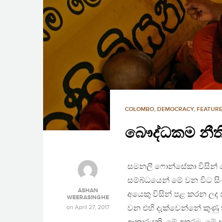
COLOMBO
,
DEMOCRACY
,
FEATURE
බෞද්ධකම නීති
සමනලී ෆොන්සේකා විසින් ෆේ
සම්බ්ධයෙන් මේ වන විට සි
ASHAN
අයෙකු විසින් පළ කරන ලද 
WEERASINGHE
on
April 27, 2017
වන එහි දැක්වෙන්නේ කුණ