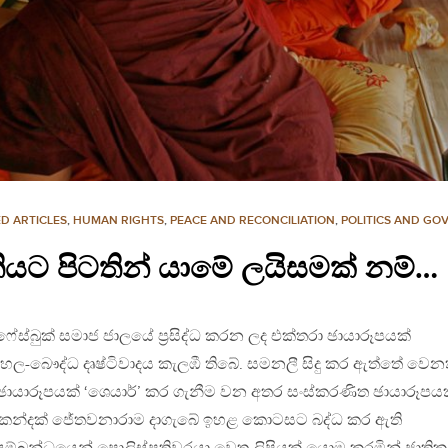
D ARTICLES
,
HUMAN RIGHTS
,
PEACE AND RECONCILIATION
,
POLITICS AND GO
යට පිටතින් යාමේ ලයිසමක් නම්…
ස්බුක් සමාජ ජාලයේ ප්‍රසිද්ධ කරන ලද එක්තරා ඡායාරූපයක්
ංහල-බෞද්ධ දෘෂ්ටිවාදය කැලඹී තිබේ. සමනලී සිදු කර ඇත්තේ වෙන
ඡායාරූපයක් ‘ශෙයාර්’ කර ගැනීම වන අතර සංස්කරණිත ඡායාරූපය
ු කන්දක් ජේතවනාරාම දාගැබේ ඉහළ කොටසට බද්ධ කර ඇති