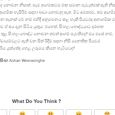
් සිදු නොවන නිසාත්, සෑම ආගමකටම එක සමාන පැවැත්මක් ඇති නිසා
ආගමික හැසිරීම් සඳහා බාධා නොවනු ඇත. මීට අමතරව, තම ආගමි
 තැනක් වේ නම් එහිදී අනුගමනය කළ හැකි පියවරද අනාගමික රාජ
බව ඒ අය දැන සිටිය යුතුය. එහෙත්, සිංහල-බෞද්ධයාට දරාගත
ුළ සිංහල-බෞද්ධ නොවන තවත් ආගම් පැවතීමද? එය එසේ නම්,
ායම්වලට ඇති වන සිත් රිදීම් සඳහා නිසි නෛතික පියවර
රිය යුත්තේද හෙළ උරුමය කියන හැටියටද?
සිංහ
| Ashan Weerasinghe
What Do You Think ?