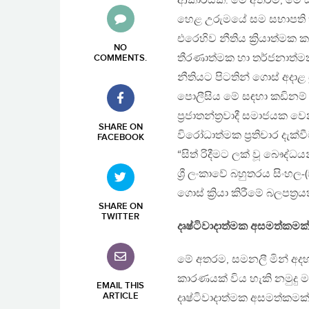
ආකාරයකි. මේ අතරම, මේ ස
හෙළ උරුමයේ සම සභාපති හැඩ
එරෙහිව නීතිය ක්‍රියාත්ම
NO
තීරණාත්මක හා තර්ජනාත්මක 
COMMENTS
.
නීතියට පිටතින් ගොස් අදාළ
පොලීසිය මේ සඳහා කඩිනම් 
ප්‍රජාතන්ත්‍රවාදී සමාජයක 
SHARE ON
විරෝධාත්මක ප්‍රතිචාර දැ
FACEBOOK
“සිත් රිදීමට ලක් වූ බෞද්
ශ්‍රී ලංකාවේ බහුතරය සිංහල
ගොස් ක්‍රියා කිරීමේ බලපත
SHARE ON
TWITTER
දෘෂ්ටිවාදාත්මක අසමත්කමක
මේ අතරම, සමනලී මින් අ
කාරණයක් විය හැකි නමුදු 
EMAIL THIS
ARTICLE
දෘෂ්ටිවාදාත්මක අසමත්කමක