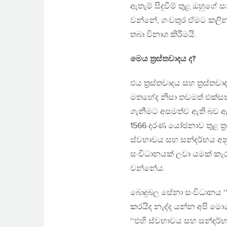
ඇතැම් සිදුවීම් තුළ ඔහුගේ 
වන්නේ, ගංවතුර ඒමට කලින් 
තබා විනාශ කිරීමයි.
මෙය ත‍්‍රස්තවාදය ද?
එය ත‍්‍රස්තවාදය සහ ත‍්‍ර
මතභේද නිසා තවමත් එක්සත් 
ගැනීමට අසමත්ව ඇති බව ඇ
1566 දරණ යෝජනාව තුළ ත‍්‍රස
ස්වභාවය සහ සන්දර්භය අනු
සංවිධානයක් ලවා යමක් කැර
වන්නේය.
බොදුබල සේනා සංවිධානය ‘
කරයිද නැද්ද යන්න අපි මො
‘‘එහි ස්වභාවය සහ සන්දර්භය 