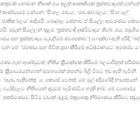
කතුවක් නොවන නිසාත් එය අලූත් ආකෘතියක ත‍්‍රස්තවාදයක් වන්න
් කණ්ඩායම් වන්නේ, ‘සිංහල රාවය’, ‘රාවණා බලය’, ‘සිංහ ලේ’,
ල ජාතික බලය’ ආදියයි. බොදුබල සේනාව ඒ සියල්ල ආවරණය කෙ
යි. ඔවුන් සියල්ලන් තුළම ‘ත‍්‍රස්තවාදී දෘෂ්ටිවාදය’ තිබේ. එය, පසුගිය
ාරය සහ ත‍්‍රස්තවාදය මැඩලීමේ අවශ්‍යතාව’’) මා දක්වා ඇති පරිදි, ‘බද
වන පේ‍්‍රරණය සහ ජීවිත පූජා කිරීමේ අධිෂ්ඨානයට’ අමතරව ය.
ා ගැන ආණ්ඩුවත්, නීතිය ක‍්‍රියාත්මක කිරීමේ බලධාරීනුත් පරිස්ස
 මේ ක‍්‍රියාධරයන්ගෙන් සමහරෙක් තමන්ම බිළි වීමට ඉඩ ඇති බැවිනි.
 ‘සැබෑ බැතිමත්තු’ ය. කෙසේ වෙතත්, මේ මුල් අදියරේදී නායකයන්
වැරදිවලට නීතියෙන් දඬුවම් පැමිණවිය හැකි නම්, මේ ව්‍යාපාරය
අකර්මණ්‍යව සිටීම වඩාත් රුදුරු රකුසෙකු නිර්මාණය කිරීමට තුඩු