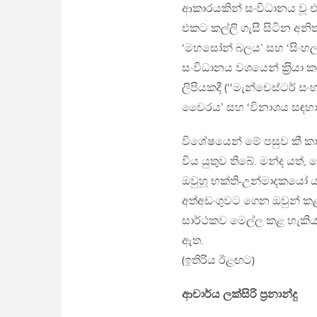
ආකාරයකින් සංවිධානය වූ එ
එකට කල්ලි ගැසී සිටින අනිත
‘මහසෝන් බලය’ සහ ‘සිංහ
සංවිධානය වශයෙන් ක‍්‍රියා කර
ලිපියකදී (‘‘මැන්චෙස්ටර් සංහ
වෛරය’ සහ ‘විනාශය සඳහා 
විශේෂයෙන් මේ පසුව කී කාරණ
විය යුතුව තිබේ. මන්ද යත්,
ඔවුහූ භක්ති-උන්මාදකයෝ ය.
අත්අඩංගුවට ගෙන ඔවුන් කළ 
සාර්ථකව මෙල්ල කළ හැකිය. 
ඇත.
(ඉතිරිය ඊළඟට)
ආචාර්ය ලක්සිරි ප‍්‍රනාන්දු