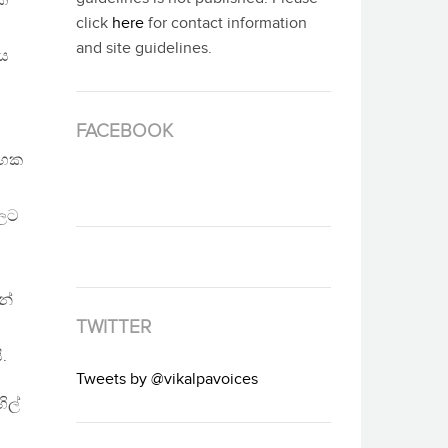
කී
click
here
for contact information
and site guidelines.
ිය
FACEBOOK
්භක
වලට
න්
TWITTER
.
Tweets by @vikalpavoices
ිල්