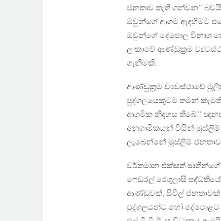
ජනතාව තැති ගන්වන’’ බවයි
ඔවුන්ගේ ආගම ඇදහීමට එර
ඔවුන්ගේ දේපොල විනාශ කො
ලංකාවේ ආණ්ඩුක‍්‍රම ව්‍යවස
ගැනීමකි.
ආණ්ඩුක‍්‍රම ව්‍යවස්ථාවේ ම
පුද්ගලයෙකුටම තමන් කැමත
ආගමික නිදහස තිබේ.’’ ඥානස
අනුගාමිකයන් විසින් මුස්ල
ලැබෙන්නේ මුස්ලිම් ජනතාව 
වර්තමාන එක්සත් ජාතීන්ගේ 
ෆෙඩරල් රෙගුලාසි පද්ධතිය
ආණ්ඩුවක්, සිවිල් ජනතාවක
පුද්ගලයන්ට හෝ දේපොළට එරෙ