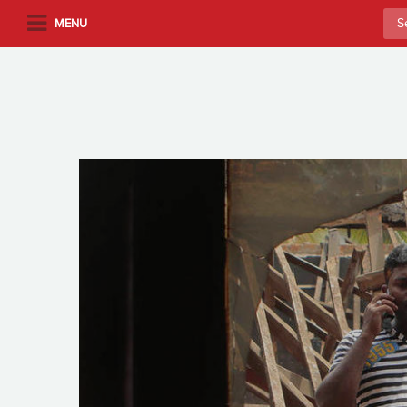
S
Sea
MENU
k
for:
i
p
t
o
m
a
i
n
c
o
n
t
e
n
t