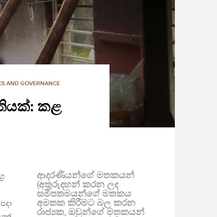
ICS AND GOVERNANCE
ෘතියක්: කළ
ආදරණීයන්ගේ මතකයන්
‍ර
(අතුරුදහන් කරන ලද
සමීපතමයන්ගේ මතකය
අමතක කිරීමට බල කරන
පදා
රාජ්‍යක, ඔවුන්ගේ මතකයන්