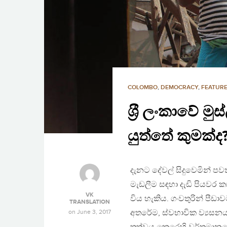
COLOMBO
,
DEMOCRACY
,
FEATURE
ශ‍්‍රී ලංකාවේ 
යුත්තේ කුමක්ද
දැනට දේවල් සිදුවෙමින් 
මැඩලීම සඳහා දැඩි පියවර කඩි
VK
විය හැකිය. ගංවතුරින් පී
TRANSLATION
on
June 3, 2017
අතරේම, ස්වභාවික ව්‍යසන