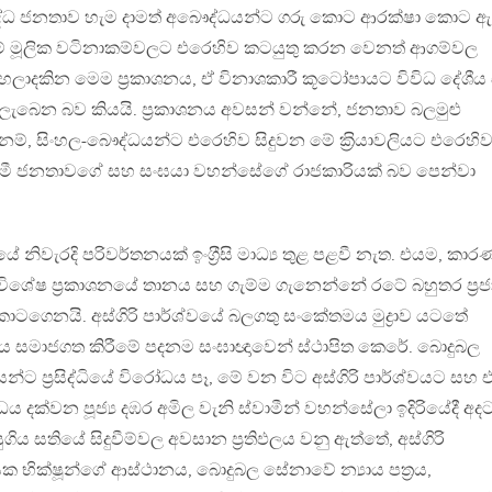
 බෞද්ධ ජනතාව හැම දාමත් අබෞද්ධයන්ට ගරු කොට ආරක්ෂා කොට ඇ
ගමේ මූලික වටිනාකම්වලට එරෙහිව කටයුතු කරන වෙනත් ආගම්වල
 හෙලාදකින මෙම ප‍්‍රකාශනය, ඒ විනාශකාරී කූටෝපායට විවිධ දේශී
ැබෙන බව කියයි. ප‍්‍රකාශනය අවසන් වන්නේ, ජනතාව බලමුළු
ම්, සිංහල-බෞද්ධයන්ට එරෙහිව සිදුවන මේ ක‍්‍රියාවලියට එරෙහි
‍්‍රමී ජනතාවගේ සහ සංඝයා වහන්සේගේ රාජකාරියක් බව පෙන්වා
නයේ නිවැරදි පරිවර්තනයක් ඉංග‍්‍රීසි මාධ්‍ය තුළ පළවී නැත. එයම, කා
ිශේෂ ප‍්‍රකාශනයේ තානය සහ ගැම්ම ගැනෙන්නේ රටේ බහුතර ප‍්‍රජ
ගෙනයි. අස්ගිරි පාර්ශ්වයේ බලගතු සංකේතමය මුද්‍රාව යටතේ
 සමාජගත කිරීමේ පදනම සංඝාඥාවෙන් ස්ථාපිත කෙරේ. බොදුබල
ට ප‍්‍රසිද්ධියේ විරෝධය පෑ, මේ වන විට අස්ගිරි පාර්ශ්වයට සහ එ
දක්වන පූජ්‍ය දඹර අමිල වැනි ස්වාමීන් වහන්සේලා ඉදිරියේදී අදට
ගිය සතියේ සිදුවීම්වල අවසාන ප‍්‍රතිඵලය වනු ඇත්තේ, අස්ගිරි
 භික්ෂූන්ගේ ආස්ථානය, බොදුබල සේනාවේ න්‍යාය පත‍්‍රය,