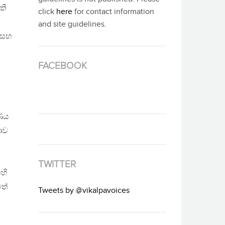
ති
click
here
for contact information
and site guidelines.
ය සහ
ව
FACEBOOK
රණය
ාව
TWITTER
හි
ත්
Tweets by @vikalpavoices