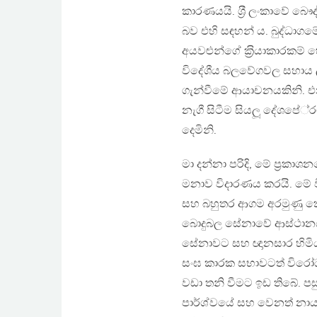
කාරණයයි. ශ‍්‍රී ලංකාවේ
බව එහි සඳහන් ය. බුද්ධා
අයවළුන්ගේ ක‍්‍රියාකාරකම්
විදේශීය බලවේගවල සහාය ල
ගැන්වීමේ ආයාචනයකිනි. එන
නැගී සිටීම සියලූ දේශපේ
දෙමිනි.
මා දන්නා පරිදි, මේ ප‍්‍රකාශ
මනාව විදාරණය කරයි. මේ ව
සහ බහුතර ආගම අරමුණු කොට
බොදුබල සේනාවේ ආස්ථානය
සේනාවට සහ ඥානසාර හිමියන්
සංඝ කාරක සභාවටත් විරෝධය 
වඩා තනි වීමට ඉඩ තිබේ. පසු
පාර්ශ්වයේ සහ වෙනත් නායක