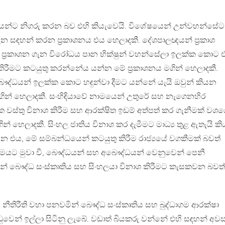
යන්ට නිගරු කරන බව එහි කියැවෙයි. විශේෂයෙන් උන්වහන්සේට
සඳහන් කරන ප‍්‍රකාශනය එය හෙලාදකී. දේශපාලඥයන් ප‍්‍රකාශ
ාදී ප‍්‍රකාශන ගැන විරෝධය පාන භික්ෂුන් වහන්සේලා ඉලක්ක කොට 
කිරීමට කටයුතු කරන්නේය යන්න මේ ප‍්‍රකාශනය මගින් හෙලාදකී.
ල-බෞද්ධයන් ඉලක්ක කොට හඳුන්වා දීමට යන්නේ යැයි ඔවුන් කියන
නය මගින් හෙලාදකී. සංහිඳියාවේ නාමයෙන් උතුරේ සහ නැගෙනහිර
ක වස්තු විනාශ කිරීම සහ ආරක්ෂිත ඉඩම් අත්පත් කර ගැනීමක් වශ
ින් හෙලාදකී. සිංහල ජාතිය විනාශ කර දැමීමට මාධ්‍ය තුළ ඇතැයි ක
වන එය, මේ සම්බන්ධයෙන් කටයුතු කිරීම රාජ්‍යයේ වගකීමක් බවත්
නාමයට මුවා වී, බෞද්ධයන් සහ අබෞද්ධයන් වෙනුවෙන් පෙනී
ුන් බෞද්ධ සංස්කෘතිය සහ සිංහලයා විනාශ කිරීමට කැසකවන බවත්
නීතිරීති වහා පනවමින් බෞද්ධ සංස්කෘතිය සහ බුද්ධාගම ආරක්ෂා
ෙන් ඉල්ලා සිටිනු ලැබේ. වඩාත් බියකරු වන්නේ එහි සඳහන් අව