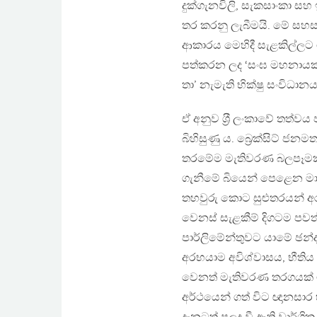
දුක්ගැනවිලි, සැකසාංකා 
තර කරනු ලැබීමයි. මේ සහ
ආකාරය මෙහිදී සැළකිල්ලට
පත්කරන ලද ‘සංඝ මහනායක ක
තා’ නැමැති භික්ෂු සංවි
ඒ අනුව ශ‍්‍රී ලංකාවේ තත්
බිහිසුණු ය. බ්‍රෙක්සිට් ජන
තරමේම මැතිවරණ බලපෑමක් 
ගැනීමේ බියෙන් පෙළෙන මාධ
තහවුරු කොට සුළුතරයන් අරභය
වෙනස් සැළකීම් දිගටම පවත
පාර්ලිමේන්තුවට යාමේ ඡන
අරභයාම අවිශ්වාසය, භීති
වෙනත් මැතිවරණ තරගයක් මගි
අර්ථයෙන් ගත් විට ඥානසාර හි