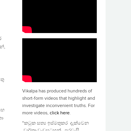
ර
නේ,
තු
Vikalpa has produced hundreds of
short-form videos that highlight and
investigate inconvenient truths. For
 සහ
more videos,
click here
.
කා
"කටුක සත්‍ය ඉස්මතුකර දැක්වෙන
වාර්තා වැඩසටහන්, පුරවැසි