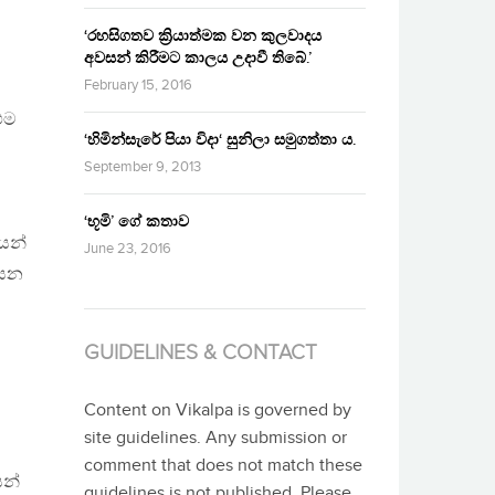
‘රහසිගතව ක්‍රියාත්මක වන කුලවාදය
අවසන් කිරීමට කාලය උදාවී තිබේ.’
February 15, 2016
එම
‘හිමින්සැරේ පියා විදා‘ සුනිලා සමුගත්තා ය.
September 9, 2013
‘භූමි’ ගේ කතාව
යෙන්
June 23, 2016
ියන
GUIDELINES & CONTACT
Content on Vikalpa is governed by
site guidelines. Any submission or
comment that does not match these
සන්
guidelines is not published. Please