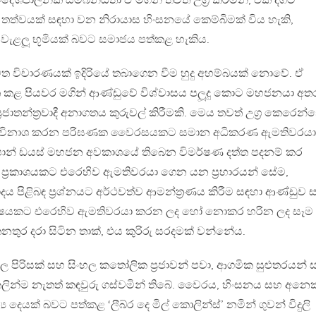
ික-දේශපාලනික සම්බන්ධතා ඒ මගින් තවත් උග‍්‍ර කරමින්, එක දිගට
ී තත්වයක් සඳහා වන නිරායාස හිංසනයේ කෙම්බිමක් විය හැකි,
 වැළලූ භූමියක් බවට සමාජය පත්කළ හැකිය.
ත විචාරණයක් ඉදිරියේ තබාගෙන වීම හුදු අහම්බයක් නොවේ. ඒ
ගත කළ පියවර මගින් ආණ්ඩුවේ විශ්වාසය පලූදු කොට මහජනයා අත
‍්‍රජාතන්ත‍්‍රවාදී අනාගතය කුරුවල් කිරීමකි. මෙය තවත් උග‍්‍ර කෙරෙන්
ළෙන් විනාශ කරන පරිඝණක වෛරසයකට සමාන අධිකරණ ඇමතිවරයා
ක්ෂාන් ඩයස් මහජන අවකාශයේ තිබෙන විමර්ෂණ දත්ත පදනම් කර
 ලද ප‍්‍රකාශයකට එරෙහිව ඇමතිවරයා ගෙන යන ප‍්‍රහාරයන් සේම,
 පිළිබඳ ප‍්‍රශ්නයට අර්ථවත්ව ආමන්ත‍්‍රණය කිරීම සඳහා ආණ්ඩුව ස
ිලාෂයකට එරෙහිව ඇමතිවරයා කරන ලද හෝ නොකර හරින ලද සෑම
තුර දරා සිටින තාක්, එය කුරිරු සරදමක් වන්නේය.
 පිරිසක් සහ සිංහල කතෝලික ප‍්‍රජාවන් පවා, ආගමික සුළුතරයන්
ව කෙලින්ම නැතත් කඳවුරු ගස්වමින් තිබේ. වෛරය, හිංසනය සහ අනෙ
 දෙයක් බවට පත්කළ ‘ලීබ්ර දෙ මිල් කොලින්ස්’ නමින් ගුවන් විදුලි