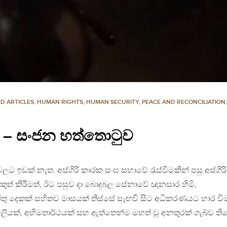
D ARTICLES
,
HUMAN RIGHTS
,
HUMAN SECURITY
,
PEACE AND RECONCILIATION
– සංජන හත්තොටුව
ලට ඉඩක් නැත. අස්ගිරි කාරක සංඝ සභාවේ රැස්වීමකින් පසු අස්ගිරි
නිකුත් කිරීමත්, ඊට පසුව දා බොදුබල සේනාවේ ඥානසාර හිමි,
තු දෙකක් සහිතව මාසයක් තිස්සේ සැඟවී සිට අධිකරණයට භාර වී
යාවලියක්, අභිමතාර්ථයක් සහ ඇත්තෙන්ම මහත් වූ අනතුරක් ගැබ්ව ති