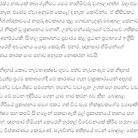
දුරස්ථ භාවයක් තබා ගැනීමට මෙම නාහිමිවරු වගබලාගත්හ. එදා එම
ටුවේ නැත. එසේම ඒවා අනුමත කෙළේ ද නැත. කොටින්ම, ඒ කිසිවකට
ඒ නිශ්ශබ්දතාවයේ නපුරු අවකාශය තුළ ගොඩනැගුණු බොදුබල සේනා
ේ නිකුත් වූ ප‍්‍රකාශනය වනාහී, උන්වහන්සේලාගේ චර්යාවේ ගතික
්ථයකි. සිංහල ප‍්‍රකාශනය ප‍්‍රචාරය කළ ප‍්‍රධාන ප‍්‍රවාහයේ ඉංග‍්‍රීසි
් කෙරෙහි අවධානය යොමු කෙරුණි. එනම්, ඥානසාර හිමියන්ගේ
ාෂණය කාරක සංඝ සභාව අනුමත නොකරන බවයි.
 නිදහස් කොට නැවත අත්අඩංගුවට පත්ව නැවත ඇප මත නිදහස්
ැවැත්වූ ප‍්‍රථම කතාබහේදී මේ කාරණය ගැන වක‍්‍රාකාරයෙන් අදහස්
මන්ට වඩා ශිෂ්ට සම්පන්න, තමන්ට වඩා දැන උගත් සහ තමන්ට වඩ
ේලාට මේ සටන ඉදිරියට ගෙන යාම භාර කරන බව කීහ. බොදුබල
්ගිරියේ ප‍්‍රකාශනය සමග එකට ගත් විට සෑම භික්ෂුවකගේම ව්‍යාපෘත
්ෂම සහ කපටි සිංහලෙන් සකසා ඇති මුල් ප‍්‍රකාශනයේ තානය සහ
ේ. ඥානසාර හිමියන් කෙරෙහි හුරතල් විවේචනයක් කිරීම හරහා ම
 කොට විස්තාරණය කෙරුණේ, සැබවින්ම අතීතයේ පටන් බොදුබල සේ