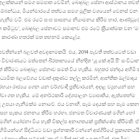
සහ ඉලක්කයන් සමග සමපාත වෙමින්, බොදුබල සේනා ආස්ථානය තවත
සම්බන්ධය, මියන්මාරයේ තත්වය සමග මූලික වශයෙන් වෙනස් වන
 ගැනීම වටී. එම රටේ සංඝ සාසනය නියාමනය කිරීම භාර, ආණ්ඩුව
මිටුව’, බොදුබල සේනාවට සමානව එම රටේ ක‍්‍රියාත්මක වන ‘මා
ධානය කාරණා හතරක් මත තහනම් කෙළේය.
වය පවතින්නේ බලවත් අවදානමකයි. එය, 2014 පැවති තත්වයටත් වඩා
මත විචාරණයට මත්තෙන් බි‍්‍රතාන්‍යයේ නින්දිත ‘යූ.කේ.අයි.පී’ සංවිධ
කිරීමට බොදුබල සේනාව සමත් විය හැකිය. බහුතර ඡන්දය අහිමි
්‍යමික බලවේගය වඩාත් දකුණට තල්ලූ කරමින්, ආන්තික ඔල්මාදය
ා රාජ්‍යය ගෙන යන වර්ගවාදී ප‍්‍රතිචාරයන්, අදාළ ව්‍යුහයන් සහ
්වා ගත හැකිය. මේ අනර්ථකාරී දේශපාලන ව්‍යාපෘතිය, ඇත්තෙන්ම
්ද උපයා ගැනීමක්ම නොවේ. එය වනාහී, සෑම දෙයක් සහ සෑම කෙන
ය සහ සැකය ජනනය කිරීම හරහා, ජනමත විචාරණයක් මගින් හෝ
න් යෝජනා විය හැකි විකල්ප අනාගතයක් ප‍්‍රතික්ෂේප කිරීමකි. ඒ
මියන්ගේ සිද්ධියට වඩා ප‍්‍රශ්නකාරී වන්නේ අස්ගිරියේ ප‍්‍රකාශනයයි