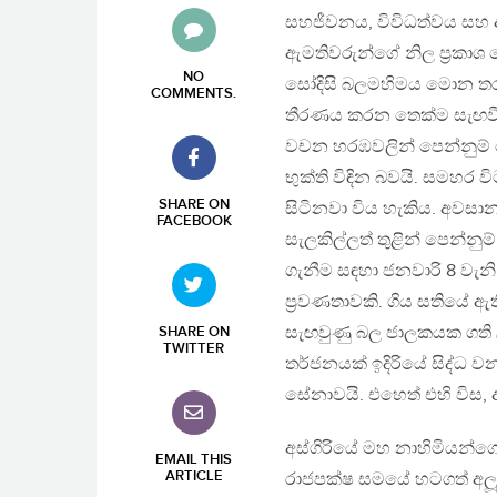
සහජීවනය, විවිධත්වය සහ 
ඇමතිවරුන්ගේ නිල ප‍්‍රකා
NO
සෝදිසි බලමහිමය මොන තරම් 
COMMENTS
.
තීරණය කරන තෙක්ම සැඟවී සිටී
වචන හරඹවලින් පෙන්නුම
භුක්ති විඳින බවයි. සමහර ව
SHARE ON
සිටිනවා විය හැකිය. අවසානය
FACEBOOK
සැලකිල්ලත් තුළින් පෙන්නුම් 
ගැනීම සඳහා ජනවාරි 8 වැනි
ප‍්‍රවණතාවකි. ගිය සතියේ ඇ
සැඟවුණු බල ජාලකයක ගති ල
SHARE ON
TWITTER
තර්ජනයක් ඉදිරියේ සිද්ධ 
සේනාවයි. එහෙත් එහි විස,
අස්ගිරියේ මහ නාහිමියන්ග
EMAIL THIS
ARTICLE
රාජපක්ෂ සමයේ හටගත් අලූත්