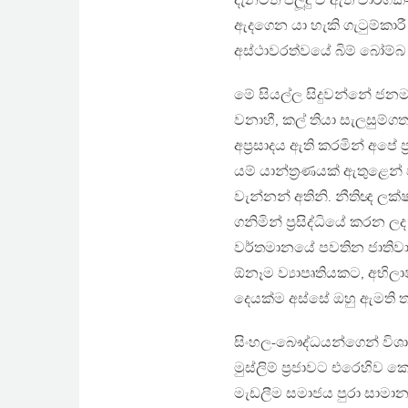
දැනටත් පලූදු වී ඇති වාර්ග
ඇදගෙන යා හැකි ගැටුම්කාර
අස්ථාවරත්වයේ බිම් බෝම්බ
මේ සියල්ල සිදුවන්නේ ජනම
වනාහී, කල් තියා සැලසුම්
අප‍්‍රසාදය ඇති කරමින් අපේ ප
යම් යාන්ත‍්‍රණයක් ඇතු
වැන්නන් අතිනි. නීතිඥ ල
ගනිමින් ප‍්‍රසිද්ධියේ කරන
වර්තමානයේ පවතින ජාතිවාදය
ඕනෑම ව්‍යාපෘතියකට, අභ
දෙයක්ම අස්සේ ඔහු ඇමති තන
සිංහල-බෞද්ධයන්ගෙන් විශාල
මුස්ලිම් ප‍්‍රජාවට එරෙහි
මැඩලීම සමාජය පුරා සාමාන්‍ය