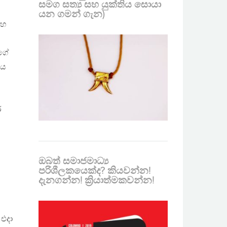
සමග සත්‍ය සහ යුක්තිය සොයා
යන ගමන් ගැන)
සහ
ාගේ
ණය
ර
ඔබත් සමාජමාධ්‍ය
පරිශීලකයෙක්ද? කියවන්න!
දැනගන්න! ක්‍රියාත්මකවන්න!
 එදා