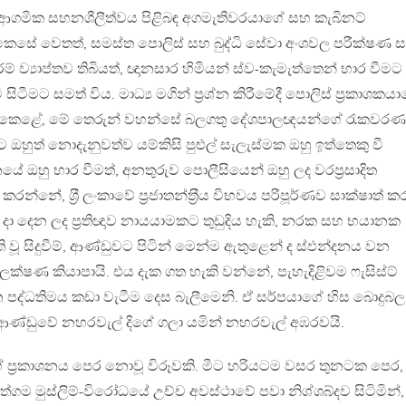
ආගමික සහනශීලීත්වය පිළිබඳ අගමැතිවරයාගේ සහ කැබිනට්
ශ කෙසේ වෙතත්, සමස්ත පොලිස් සහ බුද්ධි සේවා අංශවල පරීක්ෂණ 
ව්‍යාප්තව තිබියත්, ඥානසාර හිමියන් ස්ව-කැමැත්තෙන් භාර වීමට
මට සමත් විය. මාධ්‍ය මගින් ප‍්‍රශ්න කිරීමේදී පොලිස් ප‍්‍රකාශකය
් කෙළේ, මේ තෙරුන් වහන්සේ බලගතු දේශපාලඥයන්ගේ රැකවර
ිට ඔහුත් නොදැනුවත්ව යම්කිසි පුළුල් සැලැස්මක ඔහු ඉත්තෙකු වී
ේ ඔහු භාර වීමත්, අනතුරුව පොලීසියෙන් ඔහු ලද වරප‍්‍රසාදිත
කරන්නේ, ශ‍්‍රී ලංකාවේ ප‍්‍රජාතන්ත‍්‍රීය විභවය පරිපූර්ණව සාක්ෂාත් ක
 දා දෙන ලද ප‍්‍රතිඥාව නායයාමකට තුඩුදිය හැකි, නරක සහ භයානක
ති වූ සිදුවීම්, ආණ්ඩුවට පිටින් මෙන්ම ඇතුළෙන් ද ස්ඵන්දනය වන
ක්ෂණ කියාපායි. එය දැක ගත හැකි වන්නේ, පැහැදිළිවම ෆැසිස්ට්
වන පද්ධතිමය කඩා වැටීම දෙස බැලීමෙනි. ඒ සර්පයාගේ හිස බොදුබල
 ආණ්ඩුවේ නහරවැල් දිගේ ගලා යමින් නහරවැල් අඹරවයි.
ේ ප‍්‍රකාශනය පෙර නොවූ විරූවකි. මීට හරියටම වසර තුනටක පෙර,
ගම මුස්ලිම්-විරෝධයේ උච්ච අවස්ථාවේ පවා නිශ්ශබ්දව සිටිමින්,