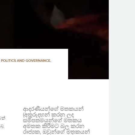
,
POLITICS AND GOVERNANCE
,
ආදරණීයන්ගේ මතකයන්
(අතුරුදහන් කරන ලද
මත්
සමීපතමයන්ගේ මතකය
අමතක කිරීමට බල කරන
බේ.
රාජ්‍යක, ඔවුන්ගේ මතකයන්