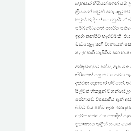
ඥානසාර හිමියන්ගෙන් යම් 
ක‍්‍රියාවන් ඔවුන් හෙළාදු
ඔවුන් මැදිහත් නොවුණි. 
සම්බන්ධයෙන් පසුගිය සතිය
ඉඳුරා කනපිට හැරවීමකි. එය අනර
මාධ්‍ය තුළ තනි වාක්‍යයක
කලහකාරී හැසිරීම සහ භ
අත්අඩංගුවට පත්ව, ඇප මත
කිරීමෙන් පසු මාධ්‍ය සමග ප
දක්වන ඥානසාර හිමියෝ, ත
සිල්වත් භික්ෂූන් වහන්ස
සේනාවේ ව්‍යාපෘතිය දැන් අස
බවට එය පත්ව ඇත. ඉතා සූක
ගැම්ම සමග එය හොඳින් පෑහ
ප‍්‍රකාශනය තුළින් සංගත