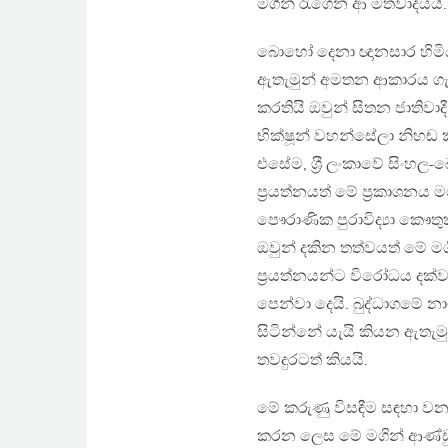
මගින් රැගෙන ආ මතවාදයයි.
බොහෝ දෙනා ඥානසාර හිමි
ඇතැමුන් අමතන ආකාරය ගැන 
කරතියි ඔවුන් සිතන ජාතිව
භික්ෂූන් වහන්සේලා නිහඬ 
එසේම, ශ‍්‍රී ලංකාවේ සිංහ
ප‍්‍රයත්නයත් මේ ප‍්‍රකාශ
පෞරාණික පුරාවිද්‍යා කෞතු
ඔවුන් දකින තත්වයත් මේ මග
ප‍්‍රයත්නයන්ට විරෝධය දක්
පෙන්වා දෙයි. බුද්ධාගමේ 
සිටින්නේ යැයි කියන ඇතැම
තවදුරටත් කියයි.
මේ කරුණු විසඳීම සඳහා වන 
කරන ලෙස මේ මගින් ආණ්ඩුව