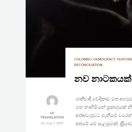
COLOMBO
,
DEMOCRACY
,
FEATURE
RECONCILIATION
නව නාටකයක් 
ජාතිවාදී වේදිකාව මත අහඹුව
මහ නාහිමියන් ප‍්‍රකාශයක් 
VK
අත්අඩංගුවට ගැනීමේ වරෙන්
TRANSLATION
on
July 1, 2017
අතරේ යම් සැලසුමක්, ක‍්‍රි