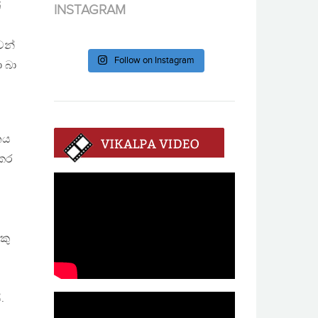
්
INSTAGRAM
ෙන්
Follow on Instagram
 බා
ානය
 කර
කු
.