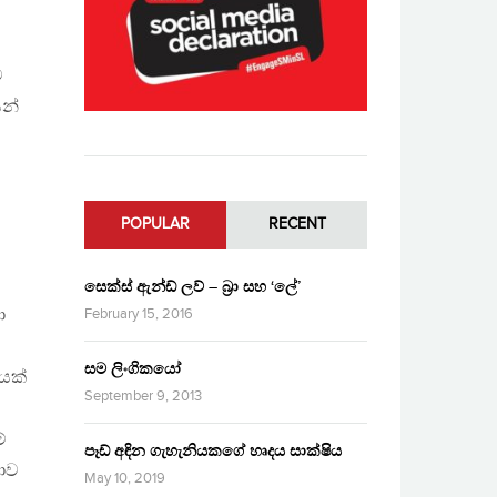
ව
යන්
POPULAR
RECENT
සෙක්ස් ඇන්ඩ් ලව් – බ්‍රා සහ ‘ලේ’
ා
February 15, 2016
සම ලිංගිකයෝ
ියක්
September 9, 2013
ේ
පෑඩ් අඳින ගැහැනියකගේ හෘදය සාක්ෂිය
නාව
May 10, 2019