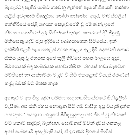
බැහැරටද පැතිර යාමට ගතවනු ඇත්තේ පැය කිහිපයකි. තාත්තා
යළිත් අවදානම් විකල්පය තෝරා ගත්තේය. අතුරු මාවත්වලින්
තන්තිරියේ පේළි ගෙයක කෙළවරෙහි වූ රමණන්ලාගේ
නිවසට යනවිටත් දරු සිඟිත්තන් තුරුළු කොටගත් දිරි බිඳුණු
මිනිසෙකු දේව රූප ඉදිරියේ දණගසාගෙන සිටියේය. ඉන්
ඉක්බිති එළඹි පැය හතළිස් අටක කාලය තුළ දිවි දෙවෙනි කොට
රැකිය යුතු වූ රහසක් අපේ කුලී නිවසේ පහත මාලයේ අඳුරු
බිම්ගෙයක් බඳු කාමරයක සඟවා තිබිණ. රහසේ හඬා වැටෙන
මව්පියන් හා ආත්තම්මා මැදට වී සිටි එකළොස් වියැති රමණන්
හැඬූ බවක් මට මතක නැත.
අනතුරුව අප විසූ කුඩා ගම්මානයද සාහසිකත්වයේ ගිනිදැලින්
වැසිණ. අප රැකි රහස නොදැන සිටි ගම් වාසීහු අසූ වියැති දන්ත
වෛද්‍යවරයෙකු හා ඔහුගේ බිරිඳ හුදකලාවේ ජීවත් වූ නිවසක්
වට කොට කඳවුරු බැන්දාහ. සොම්නස් මුවින් දවස් ගතකළ
අපේ සාමකාමී අසල්වැසියෝ, ඒ ඉරණම් දිනයේ මිනිස්