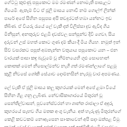
ගේට්ටු කුළුණු පසුකොට මම රමණන් නොමැති පාසැලට
ගියෙමි. ඇතැම් විට ඒ ජූලි මාසය නොවී නම් ගොල්ෆ් ලින්ක්
පාරේ අපේ සිහින පසුපස අපි තවදුරටත් හඹා යන්නට ඉඩ
තිබිණ. ඒ වියරු රැයේ ලේ වැකි දත් විලිස්සා දුව ඇවිද ගිය
මිනිසුන්, අනතුරුව එළඹි දවස්වල සන්සුන්ව දිවි ගෙවා, සිය
දරුවන් උස් මහත් කොට ගුණ දම් කියා දී මිය ගියහ. නමුත් ඉන්
සිව් වසරකට පසුත් අඹතැන්න වතුයාය පසුකොට යන – එන
වාරයක් පාසා කඳු බෑවුමේ වූ නිම්නයෙහි ගූඪ සොහොන්
කොතක් මෙන් නිසොල්මන්ව නැගී ගත් රමණන්ලාගේ පළමු
කුළී නිවසේ ශෝකී සේයාව දොම්නසින් නැරඹු වාර අපමණය.
ලේ වැකි ඒ ජූලි මාසය කලු කුහරයක් මෙන් අපේ ළමා වියේ
සිහින ගිළ ගනු ලැබිණ. නේවාසිකාගාරයේ මිතුරන් වූ
සෙන්තිල්වාසන්, පුවනේස්වරන් හා ශාන්ත රාජාලා ඒ අඳුරු
කුහරයේ සැඟව ගිය මතක අංශු වැනිය. අත් හැරුණු මිතුරන්ගේ
කෙළි කවටකම් නොඇසෙන සාංකාවෙන් අපි සදා ඔත්පළ වීමු.