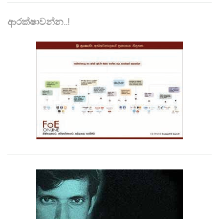
ආරක්ෂාවන්න..!