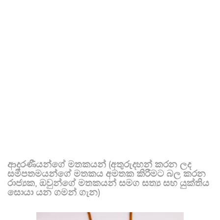
ආදරණීයන්ගේ මතකයන් (අතුරුදහන් කරන ලද
සමීපතමයන්ගේ මතකය අමතක කිරීමට බල කරන
රාජ්‍යක, ඔවුන්ගේ මතකයන් සමග සත්‍ය සහ යුක්තිය
සොයා යන ගමන් ගැන)