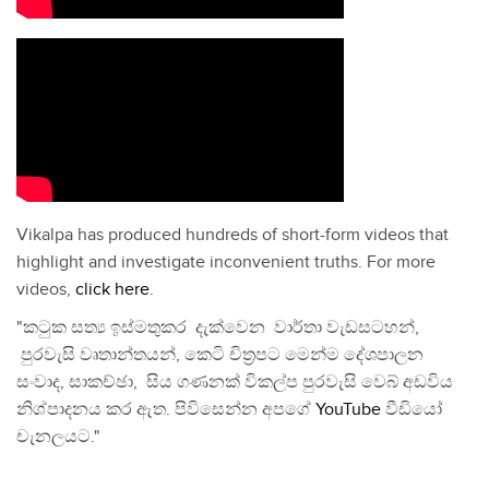
Vikalpa has produced hundreds of short-form videos that
highlight and investigate inconvenient truths. For more
videos,
click here
.
"කටුක සත්‍ය ඉස්මතුකර දැක්වෙන වාර්තා වැඩසටහන්,
පුරවැසි වෘතාන්තයන්, කෙටි චිත්‍රපට මෙන්ම දේශපාලන
සංවාද, සාකච්ඡා, සිය ගණනක් විකල්ප පුරවැසි වෙබ් අඩවිය
නිශ්පාදනය කර ඇත. පිවිසෙන්න අපගේ
YouTube
වීඩියෝ
චැනලයට."