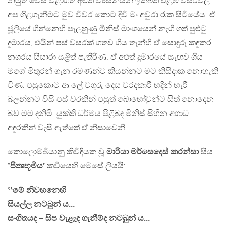
නමුත් වෙස් වළාගත් අළුත් ව්‍යසනයන් ඉක්බිති එළඹි වසරවල
අප ගිළගැනීමට මුව විවර කොට දිවි මං අවුරා රැක සිටියේය. ඒ
ජූලියේ ගින්නෙහි පැලහුණු මිනිස් මාංශයෙන් නැගී ගත් පුළුටු
දුමාරය, එයින් පස් වසරක් ගතව ගිය තැන්හි ඒ සොඳුරු කඳුකර
නගරය සිසාරා යළිත් පැතිරිණ. ඒ අළුත් දුමාරයේ සැඟව ගිය
මගේ මිතුරන් ගැන රමණන්ට කියන්නට මට කිසිදාක නොහැකි
විණ. පසුකොට ආ ලේ වගුරු දෙස වරදකාරී හදින් හැරී
බලන්නට විසි පස් වරකින් පසුත් බොහෝවුන්ට සිත් නොදෙන
බව මම දනිමි. යුක්ති ධර්මය පිළිබඳ මිනිස් සිහින අගාධ
අඳුරකින් වැසී ඇත්තේ ඒ නිසාවෙනි.
කොලොම්බියානු කිවිඳියක වූ
මාරියා මර්සෙදෙස් කරන්සා
සිය
‛පීතෘභූමිය’
කවියෙහි මෙසේ ලියයි:
‛‛මේ නිවහනෙහි
සියල්ල නටබුන් ය…
සංගීතයද – සිප වැළැඳ ගැනීම්ද නටබුන් ය…