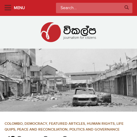
S
Search
MENU
k
for:
i
p
t
o
m
a
i
n
c
o
n
t
e
n
COLOMBO
,
DEMOCRACY
,
FEATURED ARTICLES
,
HUMAN RIGHTS
,
LIFE
t
QUIPS
,
PEACE AND RECONCILIATION
,
POLITICS AND GOVERNANCE