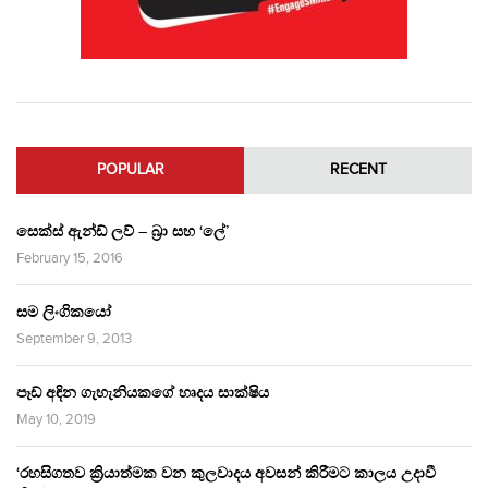
POPULAR
RECENT
සෙක්ස් ඇන්ඩ් ලව් – බ්‍රා සහ ‘ලේ’
February 15, 2016
සම ලිංගිකයෝ
September 9, 2013
පෑඩ් අඳින ගැහැනියකගේ හෘදය සාක්ෂිය
May 10, 2019
‘රහසිගතව ක්‍රියාත්මක වන කුලවාදය අවසන් කිරීමට කාලය උදාවී