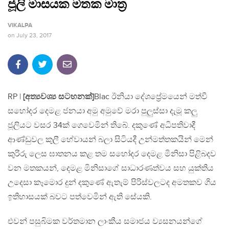
ජූලි මාසයක මතක මාත්‍ර
VIKALPA
on
July 23, 2017
RP |
[අත්‍යවශ්‍ය සටහනක්]
Blac ඊනියා දේශප්‍රේමයෙන් මත්වී
සහෝදර දෙමළ ජනයා අමු අමුවේ මරා පුලුස්සා දැමූ කලු
ජූලියට වසර 34ක් ගෙවෙමින් තිබේ. දකුණේ අධිපතිවාදී
ආණ්ඩුවල කුලී හේවායන් බලා සිටියදී උන්මත්තකයින් මෙන්
කුරිරු ලෙස ඝාතනය කළ තම සහෝදර දෙමළ මිනිසා පිළිබදව
වන මතකයන්, දෙමළ මිනිසාගේ සාධාරණත්වය සහ යුක්තිය
උදෙසා කෑමොර දුන් දකුණේ ඇතැම් පිරිස්වලටද අමතකව ගිය
ඉතිහාසයක් බවට පත්වෙමින් ඇති සේයකි.
එවන් පසුබිමක වර්තමාන ලාංකීය සමාජය ව්‍යසනයන්ගේ