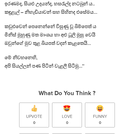
ඉරණමද, සියළු උදයන්ද, හසරැල්ද නටබුන් ය..
කඳුළැල් – නිහැඬියාවන් සහ සිහිනද එසේමය…
කවුළුවෙන් පෙනෙන්නේ විසුණු වූ බිම්පෙත් ය
මිනිස් මුහුණු මත මාංශය හා අළු ධූලි මුසු වෙයි
ඔවුන්ගේ මුව තුළ බියපත් වදන් කැළතෙයි…
මේ නිවහනෙහි,
අපි සියල්ලන් පණ පිටින් වැළලී සිටිමු…’’
What Do You Think ?
UPVOTE
LOVE
FUNNY
0
0
0