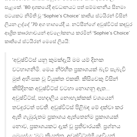
සැළකේ. ‛80 දශකයේදී අවධානයට පත් සම්මානනීය සිනමා
පටයකට නිමිති වූ ‘Sophie’s Choice’ කෘතිය ස්ටයිරන් විසින්
ලියන ලද්දේ ‛70 අග භාගයේදී ය. නට්සීන්ගේ අවුෂ්විට්ස් කඳවුර
ආශ්‍රිත කෲරභාවයන් අවලෝකනය කරමින් ‘Sophie’s Choice’
කෘතියේ ස්ටයිරන් මෙසේ ලියයි:
‛අවුෂ්විට්ස් යනු කුමක්දැයි මම යම් දිනක
වටහාගනිමි. මෙය නිර්භීත ප්‍රකාශයක් බැව් සැබැවි
මුත් අහිංසක වූ වියුක්ත එකකි. කිසිවෙකු විසින්
කිසිදිනක අවුෂ්විට්ස් වටහා නොගනු ඇත…
අවුෂ්විට්ස්, පහදාලිය නොහැක්කක් වශයෙන්
තවදුරටත් පවතී. අවුෂ්විට්ස් පිළිබඳ මේ දක්වා කර
ඇති ගැඹුරුතම ප්‍රකාශය ඇත්තෙන්ම ප්‍රකාශයක්
නොව, ප්‍රකාශයකට දැක් වූ ප්‍රතිචාරයකි. ප්‍රශ්නය
මෙසේය: ‛මට කියන්න, අවුෂ්විට්ස්හි දෙවියන්