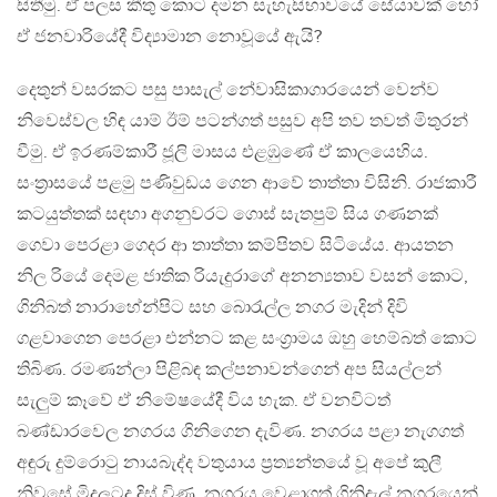
සිතීමු. ඒ පලස කීතු කොට දමන සැහැසිභාවයේ සේයාවක් හෝ
ඒ ජනවාරියේදී විද්‍යාමාන නොවූයේ ඇයි?
දෙතුන් වසරකට පසු පාසැල් නේවාසිකාගාරයෙන් වෙන්ව
නිවෙස්වල හිඳ යාම් ඊම් පටන්ගත් පසුව අපි තව තවත් මිතුරන්
වීමු. ඒ ඉරණම්කාරී ජූලි මාසය එළඹුණේ ඒ කාලයෙහිය.
සංත්‍රාසයේ පළමු පණිවුඩය ගෙන ආවේ තාත්තා විසිනි. රාජකාරී
කටයුත්තක් සඳහා අගනුවරට ගොස් සැතපුම් සිය ගණනක්
ගෙවා පෙරළා ගෙදර ආ තාත්තා කම්පිතව සිටියේය. ආයතන
නිල රියේ දෙමළ ජාතික රියැදුරාගේ අනන්‍යතාව වසන් කොට,
ගිනිබත් නාරාහේන්පිට සහ බොරැල්ල නගර මැදින් දිවි
ගළවාගෙන පෙරළා එන්නට කළ සංග්‍රාමය ඔහු හෙම්බත් කොට
තිබිණ. රමණන්ලා පිළිබඳ කල්පනාවන්ගෙන් අප සියල්ලන්
සැලුම් කෑවේ ඒ නිමේෂයේදී විය හැක. ඒ වනවිටත්
බණ්ඩාරවෙල නගරය ගිනිගෙන දැවිණ. නගරය පළා නැගගත්
අඳුරු දුම්රොටු නායබැද්ද වතුයාය ප්‍රත්‍යන්තයේ වූ අපේ කුලී
නිවසේ මිදුලටද දිස් විණ. නගරය වෙළාගත් ගිනිදැල් නගරයෙන්