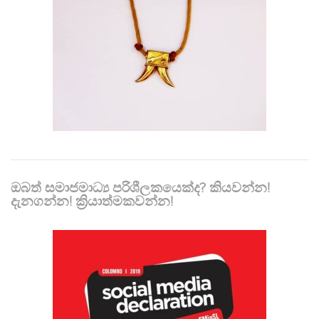
ඔබත් සමාජමාධ්‍ය පරිශීලකයෙක්ද? කියවන්න!
දැනගන්න! ක්‍රියාත්මකවන්න!