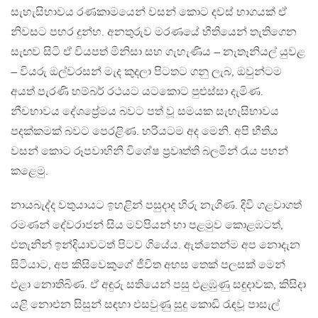
සැහැසිභාවය රණකාමයෙන් වසන් කොට දවස් භාගයක් ඒ
නිවසට පහර දුන්හ. අනතුරුව මරණයේ භීතියෙන් තැතිගෙන
සැඟව සිටි ඒ වියපත් මිනිසා සහ ගැහැණිය – නැතෑනියල් යුවළ
– වියරු ඔල්වරසන් මැද කුදලා පිටතට ගනු ලැබ, ඔවුන්ටම
අයත් පැරණි හම්බර් රථයට යටකොට පුළුස්සා දැමිණ.
නීචභාවය දේශප්‍රේමය බවට පත් වූ සමයක සැහැසිභාවය
පදක්කමක් බවට පෙරළිණ. හරියටම අද මෙනි. අපි භීතිය
වසන් කොට රූපවාහිනී විශේෂ ප්‍රවෘත්ති බලමින් රැය පහන්
කළෙමු.
නායබැද්ද වතුයායට ඉහළින් පසුදාද හිරු නැගිණ. දිවි ගළවාගත්
රමණන් දේවරාජන් සිය මව්පියන් හා පළමුව කොළඹටත්,
එතැනින් ඉන්දියාවටත් පිටව ගියේය. ඇත්තෙන්ම අප නොදැන
සිටියාට, අප කිසිවෙකුගේ ජීවිත අහස තෙක් පලසක් මෙන්
එළා නොතිබිණ. ඒ අඳුරු සතියෙන් පසු එළඹුණු සඳුදාවක, කිසිදා
යළි නොඑන සිසුන් සඳහා එසවුණු සුදු කොඩි රැඳවූ පාසැල්