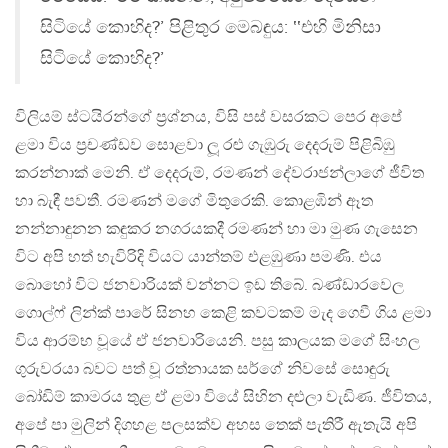
සිටියේ කොහිද?’ පිළිතුර මෙබඳුය: ‛‛එහි මිනිසා
සිටියේ කොහිද?’
විලියම් ස්ටයිරන්ගේ ප්‍රශ්නය, විසි පස් වසරකට පෙර අපේ
ළමා විය ප්‍රචණ්ඩව සොළවා ලූ රළු ගැඹුරු දෙදරුම් පිළිබිඹු
කරන්නාක් මෙනි. ඒ දෙදරුම්, රමණන් දේවරාජන්ලාගේ ජීවිත
හා බැඳී පවතී. රමණන් මගේ මිතුරෙකි. කොළඹින් ඈත
නන්නාඳුනන කඳුකර නගරයකදී රමණන් හා මා මුණ ගැසෙන
විට අපි හත් හැවිරිදි වියට යාන්තම් එළඹුණා පමණි. එය
බොහෝ විට ජනවාරියක් වන්නට ඉඩ තිබේ. බණ්ඩාරවෙල
ගොල්ෆ් ලින්ක් පාරේ සිනහ කෙළි කවටකම් මැද ගෙවී ගිය ළමා
විය ආරම්භ වූයේ ඒ ජනවාරියෙනි. පසු කාලයක මගේ සිංහල
ගුරුවරයා බවට පත් වූ රත්නායක සර්ගේ නිවසේ සොඳුරු
බෝඩිම් කාමරය තුළ ඒ ළමා වියේ සිහින දළුලා වැඩිණ. ජීවිතය,
අපේ පා මුලින් දිගහළ පලසක්ව අහස තෙක් පැතිරී ඇතැයි අපි