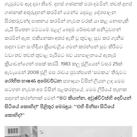
ගැඹුරටම ඇද දමා තිබේ. දහස් ගණනක් මරා දමමින්, තවත් දහස්
ගණනක් අතුරුදහන් කරමින් මෙන්ම දෙමළ දේශපාලන
සිරකරුවන්ද ඝාතනය කරමින් නැවත වරක් යා කළ නොහැකි
යැයි සිතෙන මට්ටමේ පළල් බෙදුම් රේඛාවක් සනිටුවහන්
කරමින් ඇත. එකිනෙකා අතර ඇති වූ තුවාළ සුව කර ගැනීම
සදහා වන සංහිදියා ක්‍රියාවළිය ගමන් කරන්නේ සුව කිරීමට
වඩා තව තවත් තුවාළ පෑරිමට බව යහපාලනයේ ඇතැම්
ක්‍රියාවන්ගෙන් පසක් කරයි. 1983 කලු ජූලියෙන් වසර 25ක්
ඇවෑමෙන් 2008 ජූලි මස රාවය පුවත්පතේ ‘සමකය’ තීරුවට
රෝහිත භාෂණ අබේවර්ධන
සහෘදයා විසින් ලියන ලද‍ මෙම
සටහන නැවත අප විසින් පළකරනුයේ, මෙම ලිපියේ තැනක
සදහන් කරන්නාක් මෙන්
‘‛මට කියන්න, අවුෂ්විට්ස්හි දෙවියන්
සිටියේ කොහිද?’ පිළිතුර මෙබඳුය: ‛‛එහි මිනිසා සිටියේ
කොහිද?’’