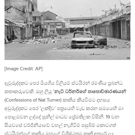
[Image Credit: AP]
දෑවුරුද්දකට පෙර මියගිය විලියම් ස්ටයිරන් රමණීය ප්‍රබන්ධ
කතාකරුවෙකි. ඔහු ලියූ ‛
නැට් ටර්නර්ගේ පාපොච්ඡාරණයන්
’
(Confessions of Nat Turner) කෘතිය කියවීමට දහසය
අවුරුද්දකට පෙර ‛ලක්දිව’ පත්‍රයෙහි වැඩ කරන සමයෙහි මා
පොළඹවන ලද්දේ සුනිල් මාධව ප්‍රේමතිලක විසිනි. 19 වන
සියවසේ වර්ජිනියාවේ වහල් නැගිටීම් පසුබිම් කොටගත්
ස්ටයිරන්ගේ කෘතිය ඔහුගේ විශිෂ්ඨතම කෘති අතරේ ලා