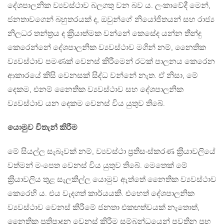
දේශපාලනික ව්‍යවස්ථාව බලගතු වන බව ය. ලංකාවේදී මෙන්,
ජනතාවගෙන් බහුතරයක් ද, ඔවුන්ගේ නියෝජිතයන් සහ රාජ්‍ය
නිලධර තන්ත‍්‍රය ද ක‍්‍රියාත්මක වන්නේ කෙසේද යන්න තීන්දු
කෙරෙන්නේ දේශපාලනික ව්‍යවස්ථාව මගින් නම්, නෛතික
ව්‍යවස්ථාව පමණක් වෙනස් කිරීමෙන් රටක් පාලනය කෙරෙන
ආකාරයේ කිසි වෙනසක් සිද්ධ වන්නේ නැත. ඒ නිසා, මේ
දෙකම, එනම් නෛතික ව්‍යවස්ථාව සහ දේශපාලනික
ව්‍යවස්ථාව යන දෙකම වෙනස් විය යුතුව තිබේ.
යොමුව විතැන් කිරීම
මේ සියල්ල සැබෑවක් නම්, ව්‍යවස්ථා ප‍්‍රතිසංස්කරණ ක‍්‍රියාවලියේ
වත්මන් මංපෙත වෙනස් විය යුතුව තිබේ. මෙතෙක් මේ
ක‍්‍රියාවලිය තුළ සැලකිල්ල යොමුව ඇත්තේ නෛතික ව්‍යවස්ථාව
කෙරෙහි ය. එය වැදගත් කාර්යයකි. එහෙත් දේශපාලනික
ව්‍යවස්ථාව වෙනස් කිරීමේ ජනතා එකඟත්වයක් නැතොත්,
නෛතික ප‍්‍රතිපාදන වෙනස් කිරීම සම්බන්ධයෙන් පවතින ප‍්‍රභූ