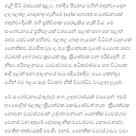
ගැලී සිටි රාජ්‍යයක් තුළට, ඉන්දීය පීඩනය මගින් හඳුන්වා දෙන
ලද බලතල බෙදාහදා ගැනීමේ (දෝෂ සහගත) සංශෝධනයක්
හඳුන්වා දීමකි. එහි ප‍්‍රතිවිපාක පෙරදැකිය හැකි විය. මේ
සංශෝධනයේ ප‍්‍රතිඵලයක් වශයෙන්, පළාත් සභා සහ පළාත්
රාජ්‍ය සේවයක් සහිතව, බලතල බෙදා හැරෙන විධිමත් ව්‍යුහයක්
නෛතිකව ස්ථාපිත වුව ද, එය ක‍්‍රියාත්මක වුණේ මධ්‍යගත රාජ්‍ය
රටාවක් හෝ රාජ්‍ය ක‍්‍රමයක් තුළ ක‍්‍රියාත්මක වන පරිද්දෙනි. ඒ
නිසා, පරිපාලනමය, ව්‍යවස්ථාමය, අධිකරණමය සහ විධායක
ආදී පළාත් සභා පාලනයේ සෑම අදියරකදීම, මධ්‍ය කේන්ද්‍රය
මගින් එම බලය සෑම විටකම නීති විරෝධීව වටලනු ලැබේ.
මේ සංශෝධනයේ ඇතැම් අංග, උදාහරණයක් වශයෙන්, ඉඩම්
හා පොලිස් බලතල ක‍්‍රියාත්මක කෙරුණේවත් නැත. ‘ක‍්‍රියාත්මක
නොවන ව්‍යවස්ථාවක්’ උද්ගත වන්නේ, නෛතික ව්‍යවස්ථාව
වෙනස් වන අතරේ දේශපාලනික ව්‍යවස්ථාව නොවෙනස්ව
පවතින තත්වයකදී පමණි. එනම්, නෛතික ව්‍යවස්ථාවට වඩා