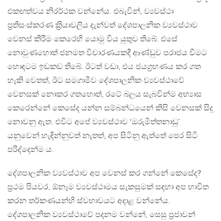
එකඟත්වය නිරර්ථක වන්නේය. එබැවින්, ව්‍යවස්ථා
ප‍්‍රතිසංස්කරණ ක‍්‍රියාවලිය දැන්වත් දේශපාලනික ව්‍යවස්ථාව
වෙනස් කිරීම කෙරෙහි යොමු විය යුතුව තිබේ. එසේ
නොවුණහොත් ජනමත විචාරණයකදී ආණ්ඩුව පරාජය වීමට
හොඳටම ඉඩකඩ තිබේ. ඊටත් වඩා, එය ජයග‍්‍රහණය කර ගත
හැකි වෙතත්, ඊට සමගාමීව දේශපාලනික ව්‍යවස්ථාවේ
වෙනසක් නොකර ගතහොත්, රටේ බලය සැබවින්ම අභ්‍යාස
කෙරෙන්නේ කෙසේද යන්න සම්බන්ධයෙන් කිසි වෙනසක් සිදු
නොවනු ඇත. එවිට අපේ ව්‍යවස්ථාව ‘ඔරුමිත්තනාඩු’
යනුවෙන් හැඳින්නුවත් නැතත්, අප සිටිනු ඇත්තේ පෙර සිටි
පරිද්දෙන්ම ය.
දේශපාලනික ව්‍යවස්ථාව අප වෙනස් කර ගන්නේ කෙසේද?
ප‍්‍රථම පියවර, ඕනෑම ව්‍යවස්ථාමය සැකසුමක් සඳහා අප භාවිත
කරන තර්කණයන්හි ස්වභාවයට අදාළ වන්නේය.
දේශපාලනික ව්‍යවස්ථාවේ පදනම වන්නේ, සෙසු ප‍්‍රජාවන්