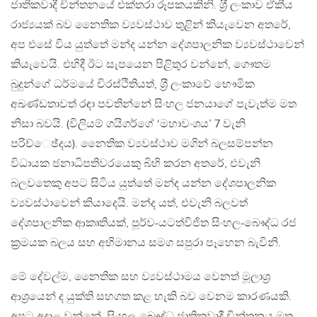
ජාතිකවාදී චින්තනයේ එක්තරා රූපකයකිනි. ශ‍්‍රී ලංකාව ඒකීය
රාජ්‍යයක් බව නෛතික ව්‍යවස්ථාව තුළින් කියැවෙන අතරේ,
අප එසේ විය යුත්තේ මන්ද යන්න දේශපාලනික ව්‍යවස්ථාවෙන්
කියැවෙයි. එහිදී ඊට සැපයෙන පිළිතුර වන්නේ, ගෞතම
බුදුන්ගේ ධර්මයේ චිරස්ථිතියත්, ශ‍්‍රී ලංකාවේ භෞමික
අඛණ්ඩතාවත් රඳා පවතින්නේ සිංහල ජනයාගේ පැවැත්ම මත
නිසා බවයි. (විලියම් ගයිගර්ගේ ‘මහාවංශය’ 7 වැනි
පරිච්ෙඡ්දය). නෛතික ව්‍යවස්ථාව මගින් බලසම්පන්න
විධායක ජනාධිපතිවරයෙකු බිහි කරන අතරේ, එවැනි
බලවතෙකු අපට සිටිය යුත්තේ මන්ද යන්න දේශපාලනික
ව්‍යවස්ථාවෙන් කියාදෙයි. මන්ද යත්, එවැනි බලවත්
දේශපාලනික ආකෘතියක්, පූර්ව-යටත්විජිත සිංහල-බෞද්ධ රජ
ක‍්‍රමයක බලය සහ අභිමානය සමග සපුරා පෑහෙන බැවිනි.
මේ දේවල්ම, නෛතික සහ ව්‍යවස්ථාමය වෙනත් මූලාශ‍්‍ර
ආශ‍්‍රයෙන් ද යුක්ති සහගත කළ හැකි බව වෙනම කාරණයකි.
අපට අදාළ වන්නේ, සිංහල-බෞද්ධ ජාතිකවාදී චින්තනය මත