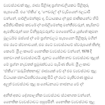
ව්‍යවස්ථාවක් තුළ, රාජ්‍ය පිළිබඳ ප‍්‍රශ්නාවලියකට පිළිතුරු
සැපයෙයි. එය ‘ඒකීය’ ද, ‘ෆෙඩරල්’ ද? වැඩියෙන් බලධාරී
වන්නේ, පාර්ලිමේන්තුව ද, විධායකය ද? සුළු ජාතිකයන්ට හිමි
අයිතිවාසිකම් කවරේ ද? පාර්ලිමේන්තු මන්තී‍්‍රවරුන්, කැබිනට්
ඇමතිවරුන් සහ විනිසුරුවරුන්ට මගපෙන්විය යුත්තේ කුමන
මූලධර්ම ඔස්සේ ද? මේ ප‍්‍රශ්නවලට සැපයෙන පිළිතුරු මගින්
එම රටේ ස්වභාවයත්, එම රටේ ව්‍යවස්ථාවේ ස්වරූපයත් තීන්දු
කෙරේ. ශ‍්‍රී ලංකාවේ නෛතික ව්‍යවස්ථාව වන්නේ, 1978 දී
පනවා ගත් ව්‍යවස්ථාවයි. දැනට යෝජිත නව ව්‍යවස්ථාව තුළත්
මේ ප‍්‍රශ්න නැවතත් ප‍්‍රමුඛත්වයට පැමිණ තිබේ. ශ‍්‍රී ලංකාව
‘ඒකීය’/ ‘ඔරුමිත්තනාඩු’ රාජ්‍යයක් වේ ද? එම ව්‍යවස්ථාව තුළ
විධායක ජනාධිපතිවරයෙකු සිටී ද? රටේ මැතිවරණ ක‍්‍රමය
අලූත් ව්‍යවස්ථාව තුළ සංශෝධනයට භාජනය වේ ද?
අනිත් අතට දේශපාලනික ව්‍යවස්ථාව ස්ථානගත වන්නේ,
නෛතික ව්‍යවස්ථාවට පසුපසිනි. නෛතික ව්‍යවස්ථාව තුළ