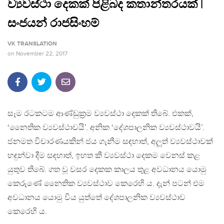
ව්‍යවස්ථා දෙකක් පිළිබද කතාන්තරයක් |
සංජයන් රාජසිංහම්
VK TRANSLATION
on
November 22, 2017
සෑම රටකටම ආණ්ඩුක‍්‍රම ව්‍යවස්ථා දෙකක් තිබේ. එකක්,
‘නෛතික ව්‍යවස්ථාවයි’. අනික ‘දේශපාලනික ව්‍යවස්ථාවයි’.
ජනමත විචාරණයකින් ජය ගැනීම සඳහාත්, අලූත් ව්‍යවස්ථාවක්
හඳුන්වා දීම සඳහාත්, ඉහත කී ව්‍යවස්ථා දෙකම වෙනස් කළ
යුතුව තිබේ. ගත වූ වසර දෙකක කාලය තුළ අවධානය යොමු
කෙරුණේ නෛතික ව්‍යවස්ථාව කෙරෙහි ය. දැන් පටන් එම
අවධානය යොමු විය යුත්තේ දේශපාලනික ව්‍යවස්ථාව
කෙරෙහි ය.