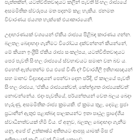
පැත්තකින්, යටත්විජිතවාදයට කලින් පැවති සිංහල රාජ්‍යයේ
අසමමිතික ස්වරූපය මත පදනම් කළ හැකිය. ජනමත
විචාරණය ජයගත හැක්කේ එයාකාරයෙනි.
උදාහරණයක් වශයෙන් ඒකීය රාජ්‍යය පිළිබඳ කාරණය ගන්න.
බලතල බෙදාහදා ගැනීමට විරෝධය දක්වන්නන් කියන්නේ,
මේ කියන ඉංග‍්‍රීසි ඒකීය රාජ්‍ය සංකල්පය, යටත්විජිතවාදයට
පෙර පැවති සිංහල රාජ්‍යයේ ස්වභාවයට සමාන වන බව ය.
එහෙත් ඇත්තෙන්ම එය එසේ විණි ද? විචාරශීලී ඉතිහාසඥයන්
සහ මානව විද්‍යාඥයන් පෙන්වා දෙන පරිදි, ඒ කාලයේ පැවති
සිංහල රාජ්‍යය, ‘ඒකීය රාජ්‍යයක්වත්, කේන්ද්‍රගත රාජ්‍යයක්වත්’
නොවන්නේය. එදා පැවතියේ, පර්යන්තයන් වෙත බලය බෙදා
හැරුණු, අසමමිතික රාජ්‍ය ක‍්‍රමයකි. ඒ ක‍්‍රමය තුළ, දෙමළ ප‍්‍රජා
ප‍්‍රධානීන් ඇතුළු පළාත්බද පාලකයන්ට ඉතා පෘථුල ප‍්‍රාදේශීය
ස්වාධීනත්වයක් හිමි විය. ඒ අනුව, බලතල බෙදාහදා ගැනීම
යනු, අපේ ඒ උත්කෘෂ්ඨ අතීතයට ආපසු යාමක් මිස ඒ
අතීතයෙන් කැඞී වෙන් වීමක් නොවේ.