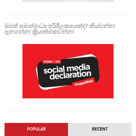
ඔබත් සමාජමාධ්‍ය පරිශීලකයෙක්ද? කියවන්න!
දැනගන්න! ක්‍රියාත්මකවන්න!
POPULAR
RECENT