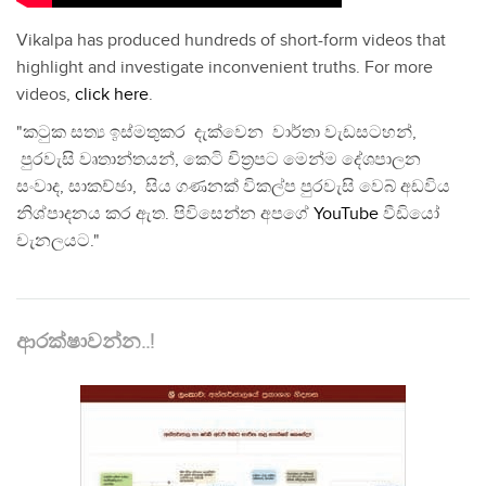
Vikalpa has produced hundreds of short-form videos that
highlight and investigate inconvenient truths. For more
videos,
click here
.
"කටුක සත්‍ය ඉස්මතුකර දැක්වෙන වාර්තා වැඩසටහන්,
පුරවැසි වෘතාන්තයන්, කෙටි චිත්‍රපට මෙන්ම දේශපාලන
සංවාද, සාකච්ඡා, සිය ගණනක් විකල්ප පුරවැසි වෙබ් අඩවිය
නිශ්පාදනය කර ඇත. පිවිසෙන්න අපගේ
YouTube
වීඩියෝ
චැනලයට."
ආරක්ෂාවන්න..!