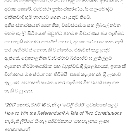
සමගම දේශපාලනික ව්‍යවස්ථාව තුළ වෙනස්කම් ඇති කිරීම ද
අවශ්‍ය කෙරේ. ව්‍යවස්ථා ප‍්‍රතිසංස්කරණය, සිංහල-බෞද්ධ
ජාතිකවාදී භූමි භාගයට ගෙන යා යුතුව තිබේ.
ප‍්‍රතිසංස්කාරකයන් නෛතික, ව්‍යවස්ථාමය සහ ලිබරල් තර්ක
මතම එල්ලී සිටියොත් ඔවුන්ට ජනමත විචාරණය ජය ගැනීමට
නොහැකි වෙනවා පමණක් නොව, අවශ්‍ය කරන වෙනස ඇති
කර ගැනීමටත් නොහැකි වන්නේය. එබැවින් කළ යුතුව
ඇත්තේ, දේශපාලනික ව්‍යවස්ථාව බරසාරව සැලකිල්ලට
ගැනෙන නිර්මාණාත්මක සහ බහුත්වවාදී මූලෝපායක්, ඉහත කී
චින්තනය මත ස්ථානගත කිරීමයි. එසේ කළහොත්, ශ‍්‍රී ලංකාව
තුළ යම් වෙනසක් සාධනය කර ගැනීමේ විභවයක් පාදා ගත
හැකි වනු ඇත.
*2017 නොවැම්බර් 16 වැනි දා ‘ඬේලි මිරර්’ පුවත්පතේ පළවූ
How to Win the Referendum? A Tale of Two Constitutions
නැමැති ලිපියේ සිංහල පරිවර්තනය ‘යහපාලනය ලංකා’
අනුග‍්‍රහයෙනි