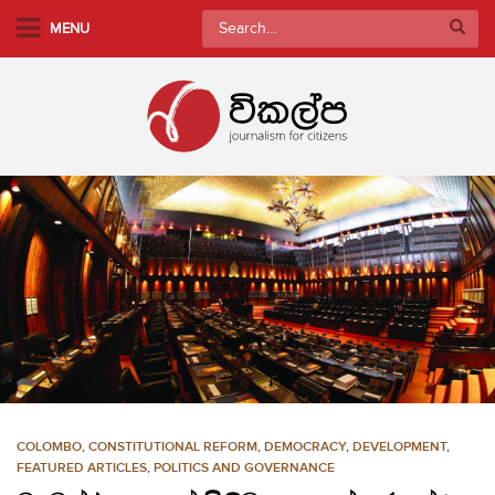
S
Search
MENU
k
for:
i
p
t
o
m
a
i
n
c
o
n
t
e
n
COLOMBO
,
CONSTITUTIONAL REFORM
,
DEMOCRACY
,
DEVELOPMENT
,
t
FEATURED ARTICLES
,
POLITICS AND GOVERNANCE