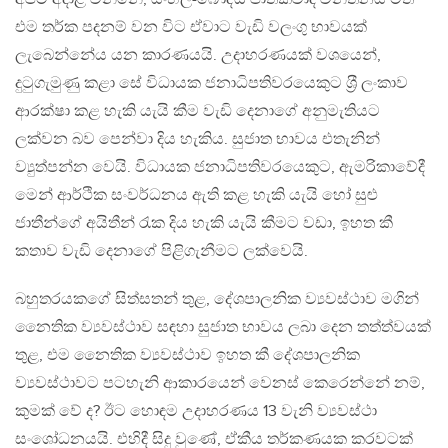
එම තර්ක පදනම් වන විට ඒවාට වැඩි වලංගු භාවයක්
ලැබෙන්නේය යන කාරණයයි. උදාහරණයක් වශයෙන්,
දුටුගැමුණු කළා සේ විධායක ජනාධිපතිවරයෙකුට ශ‍්‍රී ලංකාව
ආරක්ෂා කළ හැකි යැයි කීම වැඩි දෙනාගේ අනුමැතියට
ලක්වන බව පෙන්වා දිය හැකිය. සුජාත භාවය එතැනින්
ව්‍යුත්පන්න වෙයි. විධායක ජනාධිපතිවරයෙකුට, ඇමරිකාවේදී
මෙන් ආර්ථික සංවර්ධනය ඇති කළ හැකි යැයි හෝ සුළු
ජාතීන්ගේ අයිතීන් රැක දිය හැකි යැයි කීමට වඩා, ඉහත කී
කතාව වැඩි දෙනාගේ පිළිගැනීමට ලක්වෙයි.
බහුතරයකගේ සිත්සතන් තුළ, දේශපාලනික ව්‍යවස්ථාව මගින්
නෛතික ව්‍යවස්ථාව සඳහා සුජාත භාවය ලබා දෙන තත්ත්වයක්
තුළ, එම නෛතික ව්‍යවස්ථාව ඉහත කී දේශපාලනික
ව්‍යවස්ථාවට පටහැනි ආකාරයෙන් වෙනස් කෙරෙන්නේ නම්,
කුමක් වේ ද? ඊට හොඳම උදාහරණය 13 වැනි ව්‍යවස්ථා
සංශෝධනයයි. එහිදී සිදු වුණේ, ඒකීය තර්කණයක කරවටක්