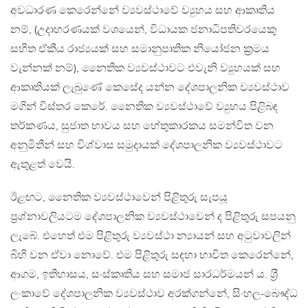
අවධාරණ කෙරෙන්නේ ව්‍යවස්ථාවේ ව්‍යුහය සහ ආකෘතිය
නම්, (උදාහරණයක් වශයෙන්, විධායක ජනාධිපතිවරයෙකු
සහිත ඒකීය රාජ්‍යයක් සහ සමානුපාතික නියෝජන ක‍්‍රමය
වැන්නක් නම්), නෛතික ව්‍යවස්ථාවට එවැනි ව්‍යුහයක් සහ
ආකෘතියක් ලැබුණේ කෙසේද යන්න දේශපාලනික ව්‍යවස්ථාව
මගින් විස්තර කෙරේ. නෛතික ව්‍යවස්ථාවේ ව්‍යුහය පිළිබඳ
තර්කණය, සුජාත භාවය සහ හේතුකාරකය සමන්විත වන
අනුමිතීන් සහ විශ්වාස සමුදායක් දේශපාලනික ව්‍යවස්ථාවට
ඇතුළත් වෙයි.
ඊළඟට, නෛතික ව්‍යවස්ථාවෙන් පිළිතුරු සැපයූ
ප‍්‍රශ්නාවලියටම දේශපාලනික ව්‍යවස්ථාවෙන් ද පිළිතුරු සපයනු
ලැබේ. එහෙත් එම පිළිතුරු ව්‍යවස්ථා න්‍යායන් සහ අටුවාවලින්
බිහි වන ඒවා නොවේ. එම පිළිතුරු සඳහා භාවිත කෙරෙන්නේ,
ආගම, ඉතිහාසය, සංස්කෘතිය සහ සමාජ සාරධර්මයන් ය. ශ‍්‍රී
ලංකාවේ දේශපාලනික ව්‍යවස්ථාව අරක්ගන්නේ, සිංහල-බෞද්ධ