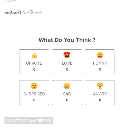
සංජයන්
රාජසිංහම්
What Do You Think ?
UPVOTE
LOVE
FUNNY
0
0
0
SURPRISED
SAD
ANGRY
0
0
0
CONSTITUTIONAL REFORM