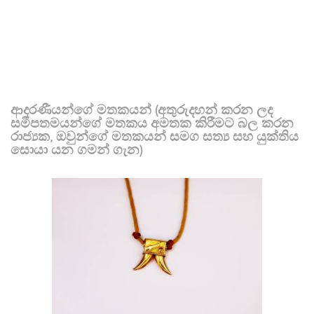
ආදරණීයන්ගේ මතකයන් (අතුරුදහන් කරන ලද
සමීපතමයන්ගේ මතකය අමතක කිරීමට බල කරන
රාජ්‍යක, ඔවුන්ගේ මතකයන් සමග සත්‍ය සහ යුක්තිය
සොයා යන ගමන් ගැන)