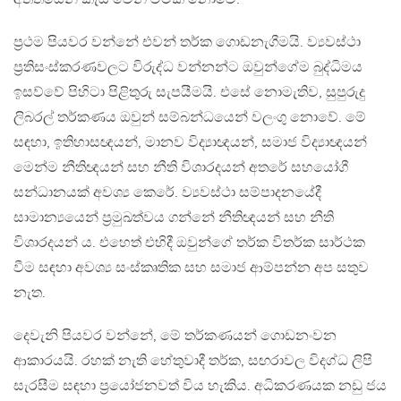
ප‍්‍රථම පියවර වන්නේ එවන් තර්ක ගොඩනැගීමයි. ව්‍යවස්ථා
ප‍්‍රතිසංස්කරණවලට විරුද්ධ වන්නන්ට ඔවුන්ගේම බුද්ධිමය
ඉසව්වේ පිහිටා පිළිතුරු සැපයීමයි. එසේ නොමැතිව, සුපුරුදු
ලිබරල් තර්කණය ඔවුන් සම්බන්ධයෙන් වලංගු නොවේ. මේ
සඳහා, ඉතිහාසඥයන්, මානව විද්‍යාඥයන්, සමාජ විද්‍යාඥයන්
මෙන්ම නීතිඥයන් සහ නීති විශාරදයන් අතරේ සහයෝගී
සන්ධානයක් අවශ්‍ය කෙරේ. ව්‍යවස්ථා සම්පාදනයේදී
සාමාන්‍යයෙන් ප‍්‍රමුඛත්වය ගන්නේ නීතිඥයන් සහ නීති
විශාරදයන් ය. එහෙත් එහිදී ඔවුන්ගේ තර්ක විතර්ක සාර්ථක
වීම සඳහා අවශ්‍ය සංස්කෘතික සහ සමාජ ආම්පන්න අප සතුව
නැත.
දෙවැනි පියවර වන්නේ, මේ තර්කණයන් ගොඩනංවන
ආකාරයයි. රහක් නැති හේතුවාදී තර්ක, සඟරාවල විදග්ධ ලිපි
සැරසීම සඳහා ප‍්‍රයෝජනවත් විය හැකිය. අධිකරණයක නඩු ජය