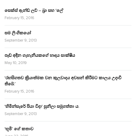
සෙක්ස් ඇන්ඩ් ලව් – බ්‍රා සහ ‘ලේ’
February 15, 2016
සම ලිංගිකයෝ
September 9, 2013
පෑඩ් අඳින ගැහැනියකගේ හෘදය සාක්ෂිය
May 10, 2019
‘රහසිගතව ක්‍රියාත්මක වන කුලවාදය අවසන් කිරීමට කාලය උදාවී
තිබේ.’
February 15, 2016
‘හිමින්සැරේ පියා විදා‘ සුනිලා සමුගත්තා ය.
September 9, 2013
‘භූමි’ ගේ කතාව