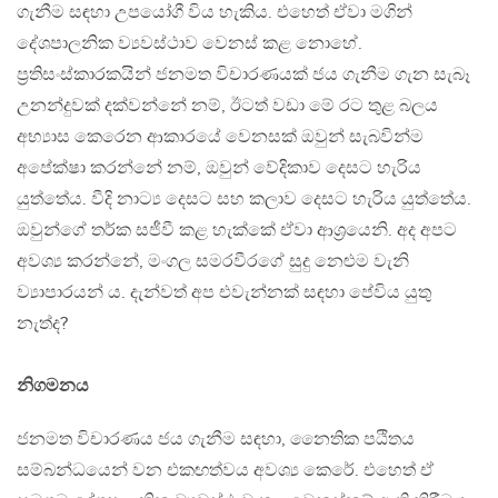
ගැනීම සඳහා උපයෝගී විය හැකිය. එහෙත් ඒවා මගින්
දේශපාලනික ව්‍යවස්ථාව වෙනස් කළ නොහේ.
ප‍්‍රතිසංස්කාරකයින් ජනමත විචාරණයක් ජය ගැනීම ගැන සැබෑ
උනන්දුවක් දක්වන්නේ නම්, ඊටත් වඩා මේ රට තුළ බලය
අභ්‍යාස කෙරෙන ආකාරයේ වෙනසක් ඔවුන් සැබවින්ම
අපේක්ෂා කරන්නේ නම්, ඔවුන් වේදිකාව දෙසට හැරිය
යුත්තේය. වීදි නාට්‍ය දෙසට සහ කලාව දෙසට හැරිය යුත්තේය.
ඔවුන්ගේ තර්ක සජීවී කළ හැක්කේ ඒවා ආශ‍්‍රයෙනි. අද අපට
අවශ්‍ය කරන්නේ, මංගල සමරවීරගේ සුදු නෙළුම වැනි
ව්‍යාපාරයන් ය. දැන්වත් අප එවැන්නක් සඳහා පේවිය යුතු
නැත්ද?
නිගමනය
ජනමත විචාරණය ජය ගැනීම සඳහා, නෛතික පඨිතය
සම්බන්ධයෙන් වන එකඟත්වය අවශ්‍ය කෙරේ. එහෙත් ඒ