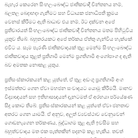
බැහැර කෙරෙන සිංහල-බෞද්ධ ජාතිකවාදී චින්තනය නම්,
බලතල බෙදාහදා ගැනීමට සහ විධායක ජනාධිපති ක‍්‍රමය
වෙනස් කිරීමට ඇති බාධාව එය නම්, ඊට දක්වන අපේ
ප‍්‍රතිචාරයත් සිංහල-බෞද්ධ ජාතිකවාදී චින්තනය මතම පිහිටුවිය
යුතුව තිබේ. බහුතරයකට අපේ තර්කය ඒත්තු ගැන්විය හැක්කේ
එවිට ය. සෑම පැරණි ජාතිකවාදයක් තුළ මෙන්ම සිංහල-බෞද්ධ
ජාතිකවාදය තුළත් ප‍්‍රතිගාමී මෙන්ම ප‍්‍රගතිගාමී අංගෝපාංග ද ඇති
බව අමතක නොකළ යුතුය.
ප‍්‍රතිසංස්කාරකයන් කළ යුත්තේ, ඒ තුළ අඩංගු ප‍්‍රගතිගාමී අංග
ඉස්මත්තට ගෙන ඒවා මහජන සංවාදයට යොමු කිරීමයි. මානව
විද්‍යාඥයන් සහ ඉතිහාසඥයන් දැනටමත් ඒ අරභයා පර්යේෂණ
සිදු කොට තිබේ. ප‍්‍රතිසංස්කාරකයන් කළ යුත්තේ ඒවා ජනතාව
අතරට ගෙන යාමයි. ඒ අනුව, අලූත් ව්‍යවස්ථාව වෙනුවෙන්
ගොඩනැගෙන තර්කණය, බුද්ධාගම තුළ ඇති ඉවසීම සහ
බහුත්වවාදය මත එක පැත්තකින් පදනම් කළ හැකිය. තවත්