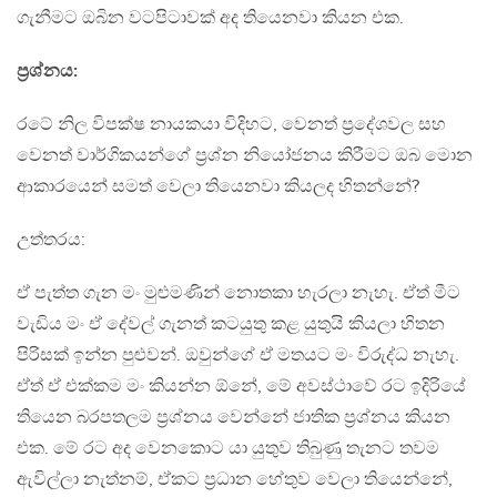
ගැනීමට ඔබින වටපිටාවක් අද තියෙනවා කියන එක.
ප‍්‍රශ්නය:
රටේ නිල විපක්ෂ නායකයා විදිහට, වෙනත් ප‍්‍රදේශවල සහ
වෙනත් වාර්ගිකයන්ගේ ප‍්‍රශ්න නියෝජනය කිරීමට ඔබ මොන
ආකාරයෙන් සමත් වෙලා තියෙනවා කියලද හිතන්නේ?
උත්තරය:
ඒ පැත්ත ගැන මං මුළුමණින් නොතකා හැරලා නැහැ. ඒත් මීට
වැඩිය මං ඒ දේවල් ගැනත් කටයුතු කළ යුතුයි කියලා හිතන
පිරිසක් ඉන්න පුළුවන්. ඔවුන්ගේ ඒ මතයට මං විරුද්ධ නැහැ.
ඒත් ඒ එක්කම මං කියන්න ඕනේ, මේ අවස්ථාවේ රට ඉදිරියේ
තියෙන බරපතලම ප‍්‍රශ්නය වෙන්නේ ජාතික ප‍්‍රශ්නය කියන
එක. මේ රට අද වෙනකොට යා යුතුව තිබුණු තැනට තවම
ඇවිල්ලා නැත්නම්, ඒකට ප‍්‍රධාන හේතුව වෙලා තියෙන්නේ,