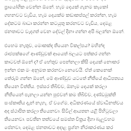
ප‍්‍රායෝගික වෙන්න ඕනේ. හැම දෙයක් ගැනම කෑකෝ
ගහනවට වැඩිය, හැම දෙයක්ම කඩාකප්පල් කරන්න, හැම
දේකටම බාධා කරන්න කටයුතු කරනවට වැඩිය, දෙමළ
ජනතාවට වැදගත් වෙන දේවල් දිනා ගන්න අපි බලන්න ඕනේ.
එහෙම නැතුව, මොකක්ද තියෙන විකල්පය? මහින්ද
රාජපක්ෂගේ ආණ්ඩුවක් ආයෙත් බලයට පත්කර ගන්න
කාටවත් ඕනේ ද? ඒ හේතුව පෙන්නලා කිසි දෙයක් නොකර
ඉන්න එක මං අනුමත කරනවා නෙවෙයි. ඒත් කෙනෙක්
තේරුම් ගන්න ඕනේ, මේ ආණ්ඩුව යටතේ නීතියේ ආධිපත්‍යය
තියෙන විත්තිය. ඉස්සර තිබිච්ච, ඕනෑම දෙයක් කරලා
නීතියෙන් පැනලා යන්න පුළුවන් කම තිබිච්ච, දණ්ඩමුක්ති
සංස්කෘතිය දැන් නැහැ. ඒ වගේම, අධිකරණයේ ස්වාධීනත්වය
අද ස්ථාපිත කරලා තියෙනවා. සිවිල් ආයතන යළි පිහිටුවලා
තියෙනවා. පවතින තත්වයේ සමස්ත චිත‍්‍රය දිහා බැලූවහම
පේනවා, දෙමළ ජනතාවට අදාළ ප‍්‍රශ්න නිරාකරණය කර