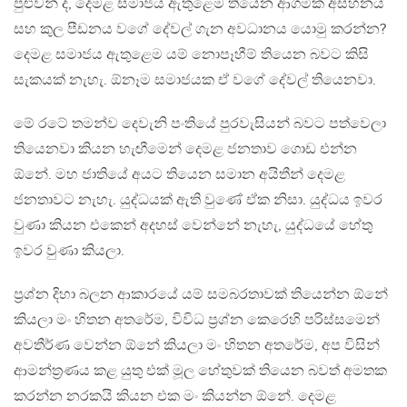
පුළුවන් ද, දෙමළ සමාජය ඇතුළෙම තියෙන ආගමික අසහනය
සහ කුල පීඩනය වගේ දේවල් ගැන අවධානය යොමු කරන්න?
දෙමළ සමාජය ඇතුළෙම යම් නොපෑහීම් තියෙන බවට කිසි
සැකයක් නැහැ. ඕනෑම සමාජයක ඒ වගේ දේවල් තියෙනවා.
මේ රටේ තමන්ව දෙවැනි පංතියේ පුරවැසියන් බවට පත්වෙලා
තියෙනවා කියන හැඟීමෙන් දෙමළ ජනතාව ගොඩ එන්න
ඕනේ. මහ ජාතියේ අයට තියෙන සමාන අයිතීන් දෙමළ
ජනතාවට නැහැ. යුද්ධයක් ඇති වුණේ ඒක නිසා. යුද්ධය ඉවර
වුණා කියන එකෙන් අදහස් වෙන්නේ නැහැ, යුද්ධයේ හේතු
ඉවර වුණා කියලා.
ප‍්‍රශ්න දිහා බලන ආකාරයේ යම් සමබරතාවක් තියෙන්න ඕනේ
කියලා මං හිතන අතරේම, විවිධ ප‍්‍රශ්න කෙරෙහි පරිස්සමෙන්
අවතීර්ණ වෙන්න ඕනේ කියලා මං හිතන අතරේම, අප විසින්
ආමන්ත‍්‍රණය කළ යුතු එක් මූල හේතුවක් තියෙන බවත් අමතක
කරන්න නරකයි කියන එක මං කියන්න ඕනේ. දෙමළ