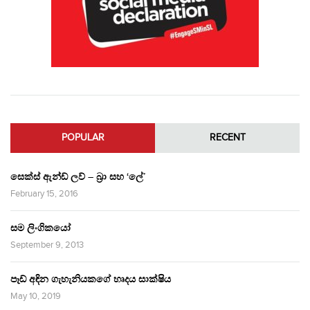
POPULAR
RECENT
සෙක්ස් ඇන්ඩ් ලව් – බ්‍රා සහ ‘ලේ’
February 15, 2016
සම ලිංගිකයෝ
September 9, 2013
පෑඩ් අඳින ගැහැනියකගේ හෘදය සාක්ෂිය
May 10, 2019