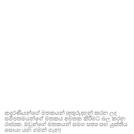
ආදරණීයන්ගේ මතකයන් (අතුරුදහන් කරන ලද
සමීපතමයන්ගේ මතකය අමතක කිරීමට බල කරන
රාජ්‍යක, ඔවුන්ගේ මතකයන් සමග සත්‍ය සහ යුක්තිය
සොයා යන ගමන් ගැන)