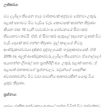
උත්තරය:
මට ලැබිලා තියෙන හැම වාර්තාවක් අනුවම පේනවා උතුරු
පළාත් සභාවට මීට වැඩිය වැඩ කොටසක් කරන්න තිබුණා
කියන එක. 13 වැනි ව්‍යවස්ථා සංශෝධනයේ සීමා කම්
තියෙනවා තමයි. ඒත්, ඒ සීමා කම් ඇතුළේ ඉඳගෙන වුණත් මීට
වැඩි දෙයක් කර ගන්න තිබුණා. මුල් කාලයේ හිටපු
ආණ්ඩුකාරවරයා දුෂ්කර පුද්ගලයෙක්. හමුදාකාරයෙක්. ඒත්
2015 ඉඳං අලූත් ආණ්ඩුකාරවරු ලැබිලා තියෙනවා. ඒගොල්ලෝ
සෑහෙන්න ලිබරල් සහ ප‍්‍රගතිශීලී අය. උතුරු පළාත් සභාව, ඒ
පළාතේ ජනතාවගේ ප‍්‍රශ්නවලට, ඔවුන්ගේ දෛනික
අවශ්‍යතාවන්ට මීට වඩා සාධනීය ආකාරයකින් යොමු විය
යුතුව තිබුණා.
ප‍්‍රශ්නය:
දෙමළ ජාතික සන්ධානය ඇතුළේ ප‍්‍රශ්න විටින් විට ඉස්මත්තට