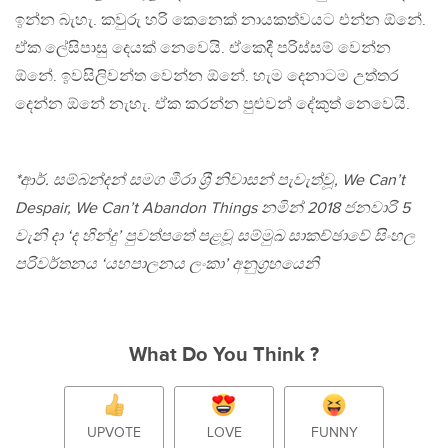
ඉන්න බැහැ. කවුරු හරි කෙනෙක් නායකත්වයට එන්න ඕනේ.
ඒක ලේසිපාසු දෙයක් නෙවෙයි. ඒකෙදී පරිස්සම් වෙන්න
ඕනේ. ඉවසිලිවන්ත වෙන්න ඕනේ. හැම දෙනාටම උත්තර
දෙන්න ඕනේ නැහැ. ඒක කරන්න පුළුවන් දේකුත් නෙවෙයි.
*ආර්. සම්බන්දන් සමග මීරා ශ‍්‍රී නිවාසන් පැවැත්වූ, We Can’t
Despair, We Can’t Abandon Things නමින් 2018 ජනවාරි 5
වැනි දා ‘ද හින්දු’ පුවත්පතේ පළවූ සම්මුඛ සාකච්ඡාවේ සිංහල
පරිවර්තනය ‘යහපාලනය ලංකා’ අනුග‍්‍රහයෙනි
What Do You Think ?
UPVOTE
LOVE
FUNNY