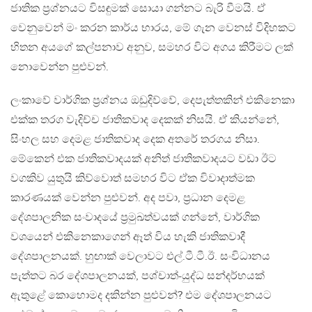
ජාතික ප‍්‍රශ්නයට විසඳුමක් සොයා ගන්නට බැරි වීමයි. ඒ
වෙනුවෙන් මං කරන කාර්ය භාරය, මේ ගැන වෙනස් විදිහකට
හිතන අයගේ කල්පනාව අනුව, සමහර විට අගය කිරීමට ලක්
නොවෙන්න පුළුවන්.
ලංකාවේ වාර්ගික ප‍්‍රශ්නය ඔඩුදිව්වේ, දෙපැත්තකින් එකිනෙකා
එක්ක තරග වැදිච්ච ජාතිකවාද දෙකක් නිසයි. ඒ කියන්නේ,
සිංහල සහ දෙමළ ජාතිකවාද දෙක අතරේ තරගය නිසා.
මේකෙන් එක ජාතිකවාදයක් අනිත් ජාතිකවාදයට වඩා ඊට
වගකිව යුතුයි කිව්වොත් සමහර විට ඒක විවාදාත්මක
කාරණයක් වෙන්න පුළුවන්. අද පවා, ප‍්‍රධාන දෙමළ
දේශපාලනික සංවාදයේ ප‍්‍රමුඛත්වයක් ගන්නේ, වාර්ගික
වශයෙන් එකිනෙකාගෙන් ඈත් විය හැකි ජාතිකවාදී
දේශපාලනයක්. හුඟාක් වෙලාවට එල්.ටී.ටී.ඊ. සංවිධානය
පැත්තට බර දේශපාලනයක්, පශ්චාත්-යුද්ධ සන්දර්භයක්
ඇතුළේ කොහොමද දකින්න පුළුවන්? එම දේශපාලනයට