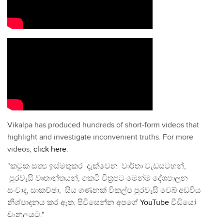
Vikalpa has produced hundreds of short-form videos that
highlight and investigate inconvenient truths. For more
videos,
click here
.
"කටුක සත්‍ය ඉස්මතුකර දැක්වෙන වාර්තා වැඩසටහන්,
පුරවැසි වෘතාන්තයන්, කෙටි චිත්‍රපට මෙන්ම දේශපාලන
සංවාද, සාකච්ඡා, සිය ගණනක් විකල්ප පුරවැසි වෙබ් අඩවිය
නිශ්පාදනය කර ඇත. පිවිසෙන්න අපගේ
YouTube
වීඩියෝ
චැනලයට."