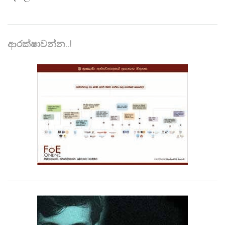
ආරක්ෂාවන්න..!