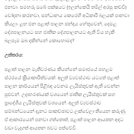
එනවා. සමහරු ඔබේ පක්ෂයට (ඉලන්කෙයි තමිල් අරසු කච්චි)
චෝදනා කරනවා, සන්ධානය කෙරෙහි අධිකාරී බලයක් පානවා
කියලා. ළඟ එන පළාත් පාලන ඡන්දය හේතුවෙන්, දෙමළ
දේශපාලනයට සහ ජාතික දේශපාලනයට ඇති විය හැකි
බලපෑම ඔබ දකින්නේ කොහොමද?
උත්තරය:
පළාත් පාලන මැතිවරණය කියන්නේ සමාජයේ පහළම
ස්ථරයේ ක‍්‍රියාකාරීත්වයක්. අලූත් ව්‍යවස්ථාව යටතේ පළාත්
පාලන කාර්යයන් පිළිබඳ වෙනම ලැයිස්තුවක් ඇති වෙන්න
පුළුවන්. උදාහරණයක් වශයෙන් ජාතික ලැයිස්තුවක් සහ
ප‍්‍රාදේශීය ලැයිස්තුවක් වශයෙන්. අලූත් ව්‍යවස්ථාව
සම්බන්ධයෙන් දැනට සාකච්ඡාවට ලක්වෙලා තියෙන කරුණු
ඒ ආකාරයෙන් පනවා ගත්තොත්, පළාත් පාලන ආයතන අදට
වඩා වැදගත් ආයතන බවට පත්වේවි.