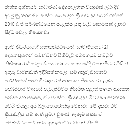
ජාතික ප‍්‍රශ්නයට සාධාරණ දේශපාලනික විසඳුමක් ලබා දීම
අරමුණු කරගත් ව්‍යවස්ථා සම්පාදන ක‍්‍රියාවලිය පටන් ගත්තේ
2016 දී. ඒ සම්බන්ධයෙන් සැළකිය යුතු වැඩ කොටසක් දැනට
සිද්ධ වෙලා තියෙනවා.
අගමැතිවරයාගේ සභාපතිත්වයෙන්, සාමාජිකයන් 21
දෙනෙකුගෙන් සමන්විතව පිහිටැවූ මෙහෙයුම් කමිටුව
නිතිපතා රැස්වෙලා තියෙනවා. අවසානයේදී එම කමිටුව විසින්
අතුරු වාර්තාවක් ඉදිරිපත් කරලා, එම අතුරු වාර්තාව
පාර්ලිමේන්තුවේ විවාදයටත් අරගෙන තියෙනවා. ලබන
පෙබරවාරි මාසයේ පැවැත්වීමට නියමිත පළාත් පාලන ආයතන
ඡන්දයෙන් පස්සේ, ඒ ව්‍යවස්ථා ක‍්‍රියාවලිය මීට වඩා වේගවත්
වෙයි කියලා අපි බලාපොරොත්තු වෙන්වා. මේ දක්වා එම
ක‍්‍රියාවලිය යම් තාක් ප‍්‍රමාද වුණේ, ඇතැම් පක්ෂ ඒ
සම්බන්ධයෙන් ගත්ත ඇතැම් ස්ථාවරයන් නිසයි.