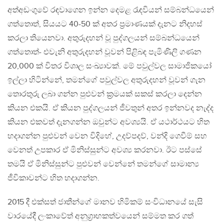
අත්අඩංගුවේ රඳවාගෙන ඉන්න දෙමළ රැඳවියන් සම්බන්ධයෙන්
ගත්තොත්, සියයට 40-50 ක් අතර ප‍්‍රමාණයක් දැනට නිදහස්
කරලා තියෙනවා. අතුරුදහන් වූ පුද්ගලයන් සම්බන්ධයෙන්
ගත්තොත්- එවැනි අතුරුදහන් වූවන් පිළිබඳ පැමිණිලි ගණන
20,000 ක් විතර විශාල සංඛ්‍යාවක්. මේ පවුල්වල සාමාජිකයෝ
ඉල්ලා හිටින්නේ, තමන්ගේ පවුල්වල අතුරුදහන් වූවන් ගැන
තොරතුරු ලබා ගන්න පුළුවන් ක‍්‍රමයක් සකස් කරලා දෙන්න
කියන එකයි. ඒ කියන පුද්ගලයන් ජීවතුන් අතර ඉන්නවද නැද්ද
කියන එකවත් දැනගන්න ඔවුන්ට අවශ්‍යයි. ඒ යථාර්ථයට හිත
හදාගන්න පුළුවන් වෙන විදිහේ, උදව්පදව්, වන්දි ගෙවීම් සහ
වෙනත් උපකාර ඒ මිනිස්සුන්ට අවශ්‍ය කරනවා. ඊට පස්සේ
තමයි ඒ මිනිස්සුන්ට පුළුවන් වෙන්නේ තමන්ගේ සාමාන්‍ය
ජීවිකාවන්ට හිත හදාගන්න.
2015 දී එක්සත් ජාතීන්ගේ මානව හිමිකම් සංවිධානයේ සැසි
වාරයේදී ලංකාවේත් අනුග‍්‍රාහකත්වයෙන් සම්මත කර ගත්