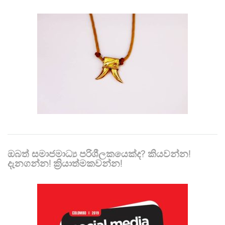
ඔබත් සමාජමාධ්‍ය පරිශීලකයෙක්ද? කියවන්න!
දැනගන්න! ක්‍රියාත්මකවන්න!