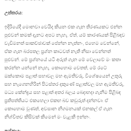
උත්තරය:
ඉදිරියේදී මොනවා වෙයිද කියන එක ගැන තීරණයකට එන්න
පුළුවන් කමක් දැනට අපට නැහැ. ඒත්, යම් කාරණයක් පිළිබඳව
වැඩිමනත් සාකච්ඡාවක් පේන්න නැත්නං, එහෙම වෙන්නේ,
ඒක ගැන බරපතල ප‍්‍රශ්න කාටවත් නැති නිසා වෙන්නත්
පුළුවන්. මේ ප‍්‍රශ්නයේ යටි අරුත් ගැන මේ වෙලාවේ මං කතා
කරන්න යන්නේ නැහැ. කොහොම වෙතත්, මේ රටේ
ඔක්කොම පළාත් සභාවල මහ ඇමතිවරු, විශේෂයෙන් උතුරු
සහ නැගෙනහිරින් පිටස්තර දකුණේ පළාත්වල මහ ඇමතිවරු,
මධ්‍ය කේන්ද්‍රය සහ පළාත් අතර බලය බෙදාහදා ගැනීම පිළිබඳ
ප‍්‍රතිපත්තියට එකහෙලා එකඟ බව කවුරුත් දන්නවා. ඒ
කොහොම වුණත්, අවසාන නිගමනයක් එනකල් ඒ ගැන
නිශ්චිතව කිසිවක් කීමෙන් මං වැළකී ඉන්නං.