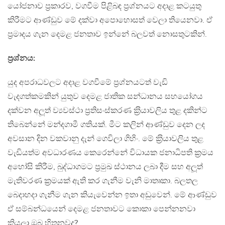
යෝජනාව ප‍්‍රකාරව, වගවීම පිළිබඳ ප‍්‍රශ්නයට අදාළ කටයුතු
කිරීමට ආණ්ඩුව මේ දක්වා අපොහොසත් වෙලා තියෙනවා. ඒ
ප‍්‍රමාදය ගැන දෙමළ ජනතාව ඉන්නේ බලවත් නොසතුටකින්.
ප‍්‍රශ්නය:
යුද අපරාධවලට අදාළ වගවීමේ ප‍්‍රශ්නයටත් වැඩි
වැදගත්කමකින් යුතුව දෙමළ ජාතික සන්ධානය සහයෝගය
දක්වන අලූත් ව්‍යවස්ථා ප‍්‍රතිසංස්කරණ ක‍්‍රියාවලිය තුළ දකින්ට
තිබෙන්නේ මන්දගාමී ගතියක්. මීට කලින් ආණ්ඩුව දෙන ලද
අවසාන දින වකවානු දැන් ගෙවිලා ගිහිං. මේ ක‍්‍රියාවලිය තුළ
වැඩියත්ම අවධාරණය කෙරෙන්නේ විධායක ජනාධිපති ක‍්‍රමය
අහෝසි කිරීම, බුද්ධාගමට ප‍්‍රමුඛ ස්ථානය ලබා දීම සහ අලූත්
මැතිවරණ ක‍්‍රමයක් ඇති කර ගැනීම වැනි මාතෘකා. බලතල
බෙදාහදා ගැනීම ගැන කියැවෙන්න ඉතා අඩුවෙන්. මේ ආණ්ඩුව
ඒ සම්බන්ධයෙන් දෙමළ ජනතාවට කොකා පෙන්නනවා
කියලා ඔබ හිතනවද?