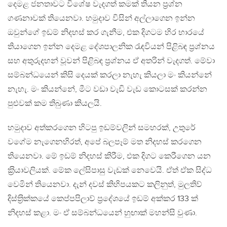
දෙමළ ජනතාවට විශේෂ වැදගත් කමක් තියන ප‍්‍රශ්න
ගණනාවක් තියෙනවා. හමුදාව විසින් අල්ලාගෙන ඉන්න
ඔවුන්ගේ ඉඩම් නිදහස් කර ගැනීම, එක දිගටම හිර භාරයේ
තියාගෙන ඉන්න දෙමළ දේශපාලනික රැඳවියන් පිළිබඳ ප‍්‍රශ්නය
සහ අතුරුදහන් වූවන් පිළිබඳ ප‍්‍රශ්නය ඒ අතරින් වැදගත්. මේවා
සම්බන්ධයෙන් කිසි දෙයක් කරලා නැහැ කියලා මං කියන්නේ
නැහැ. මං කියන්නේ, මීට වඩා වැඩි වැඩ කොටසක් කරන්න
පුළුවක් කම තිබුණා කියලයි.
හමුදාව අත්කරගෙන හිටපු ඉඩම්වලින් සමහරක්, උතුරේ
වගේම නැගෙනහිරත්, අපේ බලපෑම් මත නිදහස් කරගෙන
තියෙනවා. මේ ඉඩම් නිදහස් කිරීම, එක දිගට කෙරීගෙන යන
ක‍්‍රියාවලියක්. මේක ලේසිපාසු වැඩක් නෙවෙයි. ඒත් ඒක සිද්ධ
වෙමින් තියෙනවා. දැන් දවස් කිහිපයකට කලිනුත්, මුලතිව්
දිස්ත‍්‍රික්කයේ කෙප්පපිලාව් ප‍්‍රදේශයේ ඉඩම් අක්කර 133 ක්
නිදහස් කළා. මං ඒ සම්බන්ධයෙන් හුඟාක් මහන්සි වුණා.