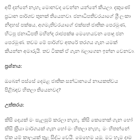
අපි දන්නේ නැහැ මොනවද වෙන්න යන්නේ කියලා. දකුණේ
ප‍්‍රධාන පාර්ශව තුනක් තියෙනවා. ජනාධිපතිවරයාගේ ශ‍්‍රී ලංකා
නිදහස් පක්ෂය, අගමැතිවරයාගේ එක්සත් ජාතික පෙරමුණ,
හිටපු ජනාධිපති මහින්ද රාජපක්ෂ මෙහෙයවන පොදු ජන
පෙරමුණ. තවම මේ පාර්ශ්ව අතරේ තරගය ගැන යමක්
කියන්න අමාරුයි. තව ටිකක් ඒ ගැන බලාගෙන ඉන්න වෙනවා.
ප‍්‍රශ්නය:
ඔබෙන් පස්සේ දෙමළ ජාතික සන්ධානයේ නායකත්වය
පිළිබඳව හිතලා තියෙනවද?
උත්තරය:
කිසි දෙයක් මං සැලසුම් කරලා නැහැ. කිසි කෙනෙක් ගැන හෝ
කිසි ක‍්‍රියා මාර්ගයක් ගැන හෝ මං හිතලා නැහැ. මං හිතන්නේ
ඒක යම් කාලයක් තුළ සිද්ධ වෙයි. මෙහෙම යමු. මට හැම දාම