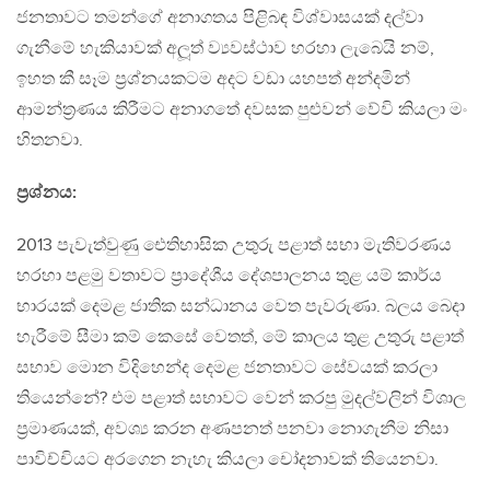
ජනතාවට තමන්ගේ අනාගතය පිළිබඳ විශ්වාසයක් දල්වා
ගැනීමේ හැකියාවක් අලූත් ව්‍යවස්ථාව හරහා ලැබෙයි නම්,
ඉහත කී සෑම ප‍්‍රශ්නයකටම අදට වඩා යහපත් අන්දමින්
ආමන්ත‍්‍රණය කිරීමට අනාගතේ දවසක පුළුවන් වේවි කියලා මං
හිතනවා.
ප‍්‍රශ්නය:
2013 පැවැත්වුණු ඓතිහාසික උතුරු පළාත් සභා මැතිවරණය
හරහා පළමු වතාවට ප‍්‍රාදේශීය දේශපාලනය තුළ යම් කාර්ය
භාරයක් දෙමළ ජාතික සන්ධානය වෙත පැවරුණා. බලය බෙදා
හැරීමේ සීමා කම් කෙසේ වෙතත්, මේ කාලය තුළ උතුරු පළාත්
සභාව මොන විදිහෙන්ද දෙමළ ජනතාවට සේවයක් කරලා
තියෙන්නේ? එම පළාත් සභාවට වෙන් කරපු මුදල්වලින් විශාල
ප‍්‍රමාණයක්, අවශ්‍ය කරන අණපනත් පනවා නොගැනීම නිසා
පාවිච්චියට අරගෙන නැහැ කියලා චෝදනාවක් තියෙනවා.