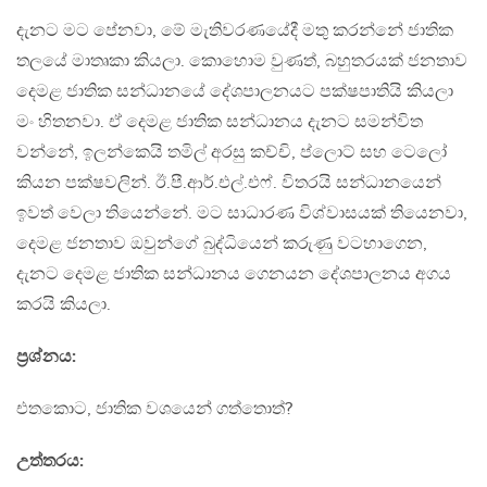
දැනට මට පේනවා, මේ මැතිවරණයේදී මතු කරන්නේ ජාතික
තලයේ මාතෘකා කියලා. කොහොම වුණත්, බහුතරයක් ජනතාව
දෙමළ ජාතික සන්ධානයේ දේශපාලනයට පක්ෂපාතියි කියලා
මං හිතනවා. ඒ දෙමළ ජාතික සන්ධානය දැනට සමන්විත
වන්නේ, ඉලන්කෙයි තමිල් අරසු කච්චි, ප්ලොට් සහ ටෙලෝ
කියන පක්ෂවලින්. ඊ.පී.ආර්.එල්.එෆ්. විතරයි සන්ධානයෙන්
ඉවත් වෙලා තියෙන්නේ. මට සාධාරණ විශ්වාසයක් තියෙනවා,
දෙමළ ජනතාව ඔවුන්ගේ බුද්ධියෙන් කරුණු වටහාගෙන,
දැනට දෙමළ ජාතික සන්ධානය ගෙනයන දේශපාලනය අගය
කරයි කියලා.
ප‍්‍රශ්නය:
එතකොට, ජාතික වශයෙන් ගත්තොත්?
උත්තරය: