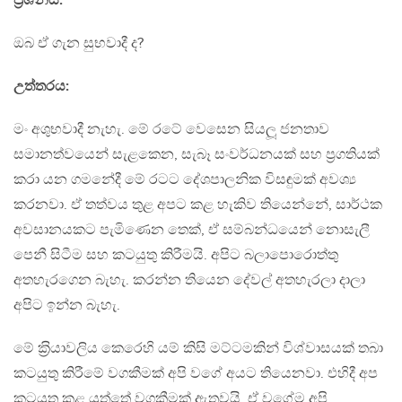
ප‍්‍රශ්නය:
ඔබ ඒ ගැන සුභවාදී ද?
උත්තරය:
මං අශුභවාදී නැහැ. මේ රටේ වෙසෙන සියලූ ජනතාව
සමානත්වයෙන් සැළකෙන, සැබෑ සංවර්ධනයක් සහ ප‍්‍රගතියක්
කරා යන ගමනේදී මේ රටට දේශපාලනික විසඳුමක් අවශ්‍ය
කරනවා. ඒ තත්වය තුළ අපට කළ හැකිව තියෙන්නේ, සාර්ථක
අවසානයකට පැමිණෙන තෙක්, ඒ සම්බන්ධයෙන් නොසැලී
පෙනී සිටීම සහ කටයුතු කිරීමයි. අපිට බලාපොරොත්තු
අතහැරගෙන බැහැ. කරන්න තියෙන දේවල් අතහැරලා දාලා
අපිට ඉන්න බැහැ.
මේ ක‍්‍රියාවලිය කෙරෙහි යම් කිසි මට්ටමකින් විශ්වාසයක් තබා
කටයුතු කිරීමේ වගකීමක් අපි වගේ අයට තියෙනවා. එහිදී අප
කටයුතු කළ යුත්තේ වගකීමක් ඇතුවයි. ඒ වගේම අපි