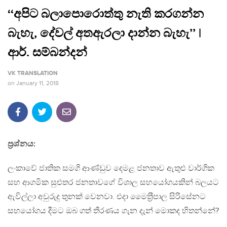
‘‘අපිට බලාපොරොත්තු නැති කරගන්න
බැහැ, දේවල් අතඇරලා දාන්න බැහැ’’ |
ආර්. සම්බන්දන්
VK TRANSLATION
on
January 11, 2018
ප‍්‍රශ්නය:
ලංකාවේ ජාතික සමගි ආණ්ඩුව දෙමළ ජනතාව ඇතුළු වාර්ගික
සහ ආගමික සුළුතර ජනතාවගේ විශාල සහයෝගයකින් බලයට
ඇවිල්ලා අවුරුදු තුනක් වෙනවා. එදා මෛත‍්‍රීපාල සිරිසේනට
සහයෝගය දීමට ඔබ ගත් තීරණය ගැන දැන් මොකද හිතන්නේ?