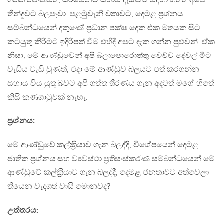
ගත්ත තීරණයත්, සිරිසේනට සහාය දැක්වීම සඳහා ගත්ත අපේ
තීන්දුවට බලපෑවා. පළමුවැනි වතාවට, දෙමළ ප‍්‍රශ්නය
සම්බන්ධයෙන් දකුණේ ප‍්‍රධාන පක්ෂ දෙක එක මතයක සිට
කටයුතු කිරීමට ඉදිරිපත් වීම එහිදී අපට දැක ගන්න පුළුවන්. ඒක
නිසා, මේ ආණ්ඩුවෙන් අපි බලාපොරොත්තු වෙච්ච දේවල් මීට
වැඩිය වැඩි වුණත්, එදා මේ ආණ්ඩුව බලයට පත් කරගන්න
සහාය විය යුතු බවට අපි ගත්ත තීරණය ගැන අදටත් මගේ හිතේ
කිසි කණගාටුවක් නැහැ.
ප‍්‍රශ්නය:
මේ ආණ්ඩුවේ කල්ක‍්‍රියාව ගැන බලද්දී, විශේෂයෙන් දෙමළ
ජාතික ප‍්‍රශ්නය සහ ව්‍යවස්ථා ප‍්‍රතිසංස්කරණ සම්බන්ධයෙන් මේ
ආණ්ඩුවේ කල්ක‍්‍රියාව ගැන බලද්දී, දෙමළ ජනතාවට අත්වෙලා
තියෙන වැදගත් වාසි මොනවද?
උත්තරය: