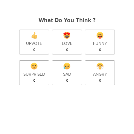
What Do You Think ?
UPVOTE
LOVE
FUNNY
0
0
0
SURPRISED
SAD
ANGRY
0
0
0