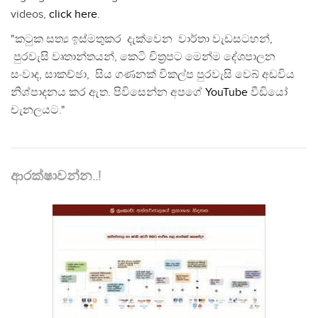
videos,
click here
.
"කටුක සත්‍ය ඉස්මතුකර දැක්වෙන වාර්තා වැඩසටහන්,
පුරවැසි වෘතාන්තයන්, කෙටි චිත්‍රපට මෙන්ම දේශපාලන
සංවාද, සාකච්ඡා, සිය ගණනක් විකල්ප පුරවැසි වෙබ් අඩවිය
නිශ්පාදනය කර ඇත. පිවිසෙන්න අපගේ
YouTube
වීඩියෝ
චැනලයට."
ආරක්ෂාවන්න..!