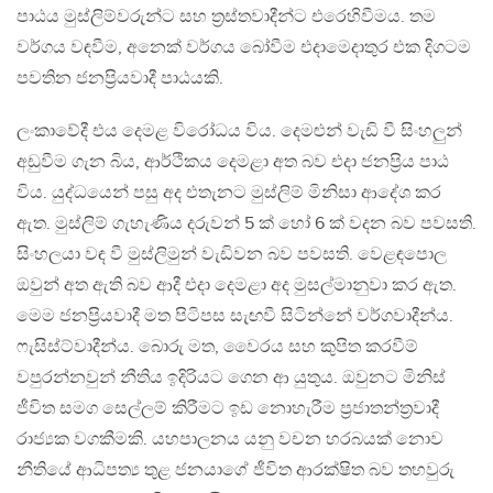
පාඨය මුස්ලිම්වරුන්ට සහ ත්‍රස්තවාදීන්ට එරෙහිවීමය. තම
වර්ගය වඳවීම, අනෙක් වර්ගය බෝවීම එදාමෙදාතුර එක දිගටම
පවතින ජනප්‍රියවාදී පාඨයකි.
ලංකාවේදී එය දෙමළ විරෝධය විය. දෙමළුන් වැඩි වී සිංහලුන්
අඩුවීම ගැන බිය, ආර්ථිකය දෙමළා අත බව එදා ජනප්‍රිය පාඨ
විය. යුද්ධයෙන් පසු අද එතැනට මුස්ලිම් මිනිසා ආදේශ කර
ඇත. මුස්ලිම් ගැහැණිය දරුවන් 5 ක් හෝ 6 ක් වදන බව පවසති.
සිංහලයා වඳ වී මුස්ලිමුන් වැඩිවන බව පවසති. වෙළඳපොල
ඔවුන් අත ඇති බව ආදී එදා දෙමළා අද මුසල්මානුවා කර ඇත.
මෙම ජනප්‍රියවාදී මත පිටිපස සැඟවී සිටින්නේ වර්ගවාදීන්ය.
ෆැසිස්ට්වාදීන්ය. බොරු මත, වෛරය සහ කුපිත කරවීම්
වපුරන්නවුන් නීතිය ඉදිරියට ගෙන ආ යුතුය. ඔවුනට මිනිස්
ජීවිත සමග සෙල්ලම් කිරීමට ඉඩ නොහැරීම ප්‍රජාතන්ත්‍රවාදී
රාජ්‍යක වගකීමකි. යහපාලනය යනු වචන හරබයක් නොව
නීතියේ ආධිපත්‍ය තුළ ජනයාගේ ජීවිත ආරක්ෂිත බව තහවුරු