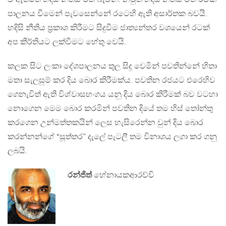
පාලනය වීමෙන් පැවසෙන්නේ රටෙහි ඇති අසාර්තක බවයි.
හදිසි නීතිය ප්‍රකාශ කිරීමට සිදුවීම ජාත්‍යන්තර වශයෙන් රටක්
අප කීර්තියට ලක්වීමට හේතු වෙයි.
කලක සිට ලංකා දේශපාලනය තුල සිදු වෙමින් පවතින්නේ හිතා
මතා සැලසුම් කර දිය බොර කිරීමක්ය. පවතින රජයට එරෙහිව
ගෙනැවිත් ඇති විශ්වාසභංගය යනු දිය බොර කිරීමක් බව වටහා
නොගෙන මෙම බොර කරමින් පවතින දියේ තම හිස් තෝන්තු
කරගෙන උන්මත්තකයින් ලෙස හැසිරෙන්න වුන් දිය බොර
කරන්නන්ගේ “සූත්තර” දැලේ පැටලී තම විනාශය ලගා කර ගනු
ලබයි.
රන්ජිත්
හේනායකආරච්චි