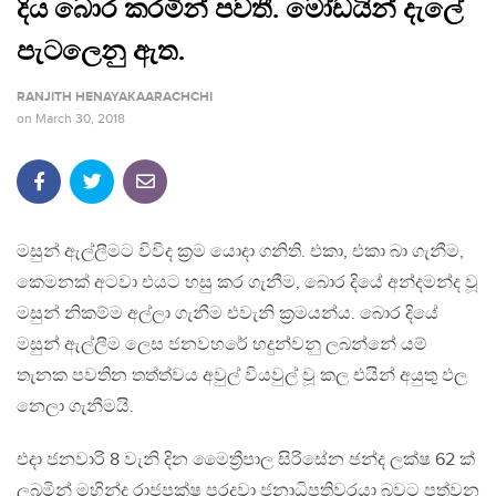
දිය බොර කරමින් පවතී. මෝඩයින් දැලේ
පැටලෙනු ඇත.
RANJITH HENAYAKAARACHCHI
on
March 30, 2018
මසුන් ඇල්ලීමට විවිද ක්‍රම යොදා ගනිති. එකා, එකා බා ගැනීම‍,
කෙමනක් අටවා එයට හසු කර ගැනීම, බොර දියේ අන්දමන්ද වූ
මසුන් නිකම්ම අල්ලා ගැනීම එවැනි ක්‍රමයන්ය. බොර දියේ
මසුන් ඇල්ලීම ලෙස ජනවහරේ හදුන්වනු ලබන්නේ යම්
තැනක පවතින තත්ත්වය අවුල් වියවුල් වූ කල එයින් අයුතු ඵල
නෙලා ගැනීමයි.
එදා ජනවාරි 8 වැනි දින මෛත්‍රීපාල සිරිසේන ඡන්ද ලක්ෂ 62 ක්
ලබමින් මහින්ද රාජපක්ෂ පරදවා ජනාධිපතිවරයා බවට පත්වන