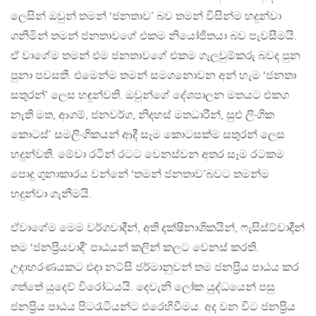
ලෙසින් ඔවුන් තමන් ‘ජනතාව’ බව තමන් විසින්ම හදුන්වා
ගනිමින් තමන් ජනතාවගේ එකම නියෝජිතයා බව පැවසීමයි.
ඒ වාගේම තමන් එම ජනතාවගේ එකම ගැලවුම්කරු බවද පුන
පුනා පවසති. එමෙන්ම තමන් සමගනොවන අන් හැම ‘ජනතා
සතුරන්’ ලෙස හඳුන්වති. ඔවුන්ගේ දේශපාලන මතයට එකග
නැති මත, ආගම්, ජනවර්ග, නිදහස් මතධාරීන්, සුළු ලිංගික
කොටස්’ සමලිංගිකයන් ආදී සෑම කොටසක්ම සතුරන් ලෙස
හදුන්වති. මේවා රටින් රටට වෙනස්වන අතර සෑම රටකම
පොදු ගුනාකාරය වන්නේ ‘තමන් ජනතාව’බවට තමන්ම
හදුන්වා ගැනීමයි.
ඒවාගේම මෙම වර්ගවාදීන්, අති දක්ෂිනාශිකයින්, ෆැසිස්ට්වාදීන්
තම ‘ජනප්‍රියවාදී’ පාඨයන් කලින් කලට වෙනස් කරති.
උදාහරණයකට එදා නට්සි ජර්මානුවන් තම ජනප්‍රිය පාඨය කර
ගත්තේ යුදෙව් විරෝධයයි. දෙවැනි ලෝක යුද්ධයෙන් පසු
ජනප්‍රිය පාඨය පිටරැටියන්ට එරෙහිවීමය. අද වන විට ජනප්‍රිය