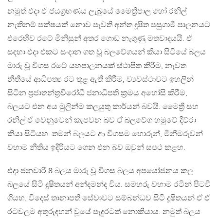
නමුත් එදා ඒ ජයග්‍රහණය ලැබුයේ මෛත්‍රීපාල හෝ රනිල්
නැතිනම් පක්ෂයක් නොව පැවති අන්ත දූෂිත පසුගාමී පාලනයට
එරෙහිව රටේ මිනිසුන් අතර ගොඩ නැගුණු මතවාදයයි. ඒ
සඳහා එදා එකට සංදාන ගත වූ බලවේගයන් කියා සිටියේ බලය
මාරු වූ විගස රටේ යහපාලනයක් ස්ථාපිත කිරීම, නැවත
නීතියේ ආධිපත්‍ය රට තුළ ඇති කිරීම, ව්‍යවස්ථාවට ඉහලින්
සිටින ප්‍රජාතන්ත්‍රවිරෝධී ජනාධිපති ක්‍රමය අහෝසි කිරීම,
බලයට එන අය මුලින්ම කලයුතු කාර්යන් බවයි. මෛත්‍රී සහ
රනිල් ඒ වෙනුවෙන් කැපවන බව ඒ බලවේග හමුවේ දිව්රා
කියා සිටියහ. තමන් බලයට ආ විගසම හොරුන්, මිනීමරුවන්
වහාම නීතිය ඉදිරියට ගෙන එන බව ඔවුන් සපථ කළහ.
එදා ජනවාරි 8 බලය මාරු වූ විගස බලය අපයෝජනය කල
බලයේ සිටි දූෂිතයන් අන්දමන්ද විය. සමහරු වහාම රටින් පිටවී
ගියහ. විදෙස් තානාපති සේවාවට සම්බන්ධව සිටි දූෂිතයන් ඒ ඒ
රටවලම අතුරුදහන් වූයේ පැදුරටත් නොකියාය. නමුත් බලය