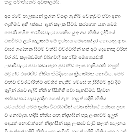
කළ සමාජයකට අඩිතාලමයි.
අප රටේ පාලකයන් ප්‍රශ්න විසදා ගැනීම වෙනුවට ඒවා අනා
ගැනීමට අති දක්ෂය. දැන් කලක සිටම කරගෙන යන මෙම
වෛරී කුපිත කරවීම්වලට වගකිව යුතු අය නීතිය ඉදිරියේ
වගවීමට ලක් කළානම් මේ ප්‍රශ්නය මෙතෙක් දුර නොයනු ඇත.
වසර ගණනක සිටම චන්ඩි චීවරධාරීන් හත් අට දෙනෙකු වරින්
වර රට කළඹවමින් වර්ගවාදී පහරදීම් මෙහෙයවති.
උසාවිවලට පවා කඩා පැන ප්‍රචණ්ඩ ලෙස හැසිරෙති. නමුත්
ඔවුන්ට එරෙහිව නීතිය කිසිදිනෙක ක්‍රියාත්මක නොවීය. මෙම
චන්ඩි චීවරධාරීන්ට අවහිර නැතිව මෙසේ හැසිරීමට ඉඩ දීම
තුලින් රටේ ඇදිරි නීති හදිසිනීති පවා පැනවීමට සිදුවන
තත්වයකට වැඩ දුරදිග ගොස් ඇත. නමුත් හදිසි නීතිය
යටතේවත් මෙම ත්‍රස්ත චීවරධාරීන් වෙත නීතියේ හස්තය ලඟා
වී නොමැත. හදිසි නීතිය යනු නිදහසින් පසු ලංකාවට අලුත්
දෙයක් නොවන්නේ නිදහසින් පසු ලංකාව වැඩි කලක් පාලනය
වී ඇත්තේ හදිසි නීතිය මත බැවිනි. නමුත් හදිසි නීතිය මත රටක්