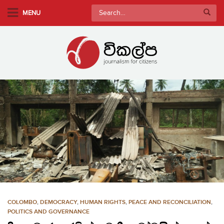
S
Search
MENU
k
for:
i
p
t
o
m
a
i
n
c
o
n
t
e
n
COLOMBO
,
DEMOCRACY
,
HUMAN RIGHTS
,
PEACE AND RECONCILIATION
,
t
POLITICS AND GOVERNANCE