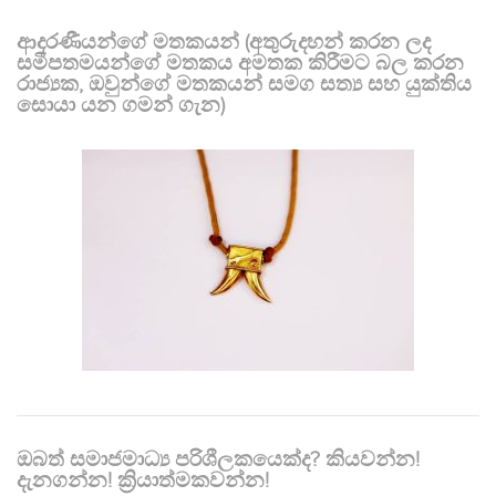
ආදරණීයන්ගේ මතකයන් (අතුරුදහන් කරන ලද
සමීපතමයන්ගේ මතකය අමතක කිරීමට බල කරන
රාජ්‍යක, ඔවුන්ගේ මතකයන් සමග සත්‍ය සහ යුක්තිය
සොයා යන ගමන් ගැන)
ඔබත් සමාජමාධ්‍ය පරිශීලකයෙක්ද? කියවන්න!
දැනගන්න! ක්‍රියාත්මකවන්න!