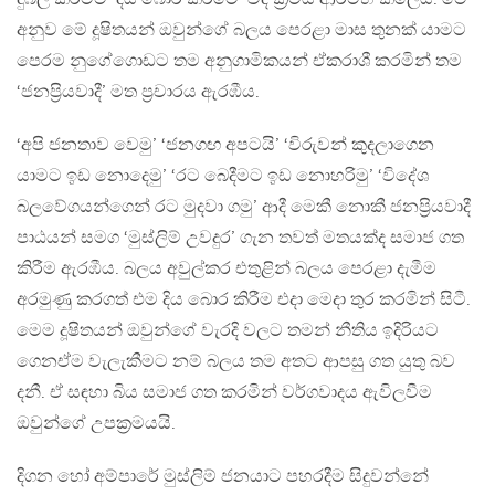
අනුව මේ දූෂිතයන් ඔවුන්ගේ බලය පෙරළා මාස තුනක් යාමට
පෙරම නුගේගොඩට තම අනුගාමිකයන් ඒකරාශී කරමින් තම
‘ජනප්‍රියවාදී’ මත ප්‍රචාරය ඇරඹීය.
‘අපි ජනතාව වෙමු’ ‘ජනගඟ අපටයි’ ‘විරුවන් කුදලාගෙන
යාමට ඉඩ නොදෙමු’ ‘රට බෙදීමට ඉඩ නොහරිමු’ ‘විදේශ
බලවේගයන්ගෙන් රට මුදවා ගමු’ ආදී මෙකී නොකී ජනප්‍රියවාදී
පාඨයන් සමග ‘මුස්ලිම් උවදුර’ ගැන තවත් මතයක්ද සමාජ ගත
කිරීම ඇරඹීය. බලය අවුල්කර එතුළින් බලය පෙරළා දැමීම
අරමුණු කරගත් එම දිය බොර කිරීම එදා මෙදා තුර කරමින් සිටී.
මෙම දූෂිතයන් ඔවුන්ගේ වැරදි වලට තමන් නීතිය ඉදිරියට
ගෙනඒම වැලැකීමට නම් බලය තම අතට ආපසු ගත යුතු බව
දනී. ඒ සඳහා බිය සමාජ ගත කරමින් වර්ගවාදය ඇවිලවීම
ඔවුන්ගේ උපක්‍රමයයි.
දිගන හෝ අම්පාරේ මුස්ලිම් ජනයාට පහරදීම සිදුවන්නේ