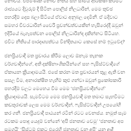
නොවීය. එපමණක් නොව නීතිය සහ සාමය ආරක්ෂා කිරීමට
රාජ්‍යයට දිවුරුම් දී සිටින පොලිස් නිලධාරීන්, මෙම තුච්ඡ
පහරදීම් දෙස බලා සිටියේ ඒවාට අනුබල දෙමිනි. ඒ මදිවාට
සමහර චීවරධාරීන් වෛරී ප්‍රචන්ඩත්වයකින් හැසිරෙද්දී ඔවුන්
ඉදිරියේ බැගෑපත්වන පොලිස් නිලධාරීන්ද දකින්නට සිටියහ.
එවිට නීතියේ පාරදෘශ්‍යත්වය වින්දිතයාට කෙසේ නම් ඉටුවේද?
ජනප්‍රියවාදී මත ප්‍රචාරය කිරීම ලොව ඕනෑම තැනක
වර්ගවාදීන්ගේ, අති දක්ෂිනාංශිකයින්ගේ සහ ෆැසිස්ට්වාදීගේ
ඒකායන ක්‍රියාදාමයයි. එසේ කරන මත ප්‍රචාරයන් තුළ ඇති වන
සසල වීම, අනාරක්ෂිත හැඟීම් කුළු ගන්වා ඔවුන් ප්‍රකෝපකාරී
පහරදීම් වලට මෙහෙය වීම මෙම ‘ජනප්‍රියවාදීන්ගේ’
ක්‍රියාදාමයයි. සැමවිටම මෙම ජනප්‍රියවාදී මත තමාට සැඟවීමට
කඩතුරාවක් ලෙස මෙම වර්ගවාදීන්, ෆැසිස්ට්වාදීන් උපයෝගී
කර ගනී. ජනප්‍රියවාදී පාඨයන් රටින් රටට වෙනස්ය. නමුත් සෑම
රටකම පොදු යෙදුම් වන්නේ ‘අපි ජනතාව වෙමු’ ‘ජනතාව අප
සමගයි’ ‘සිස්ටම් එකට එරෙහි ජනතාව වන අපි’ යන ආදී