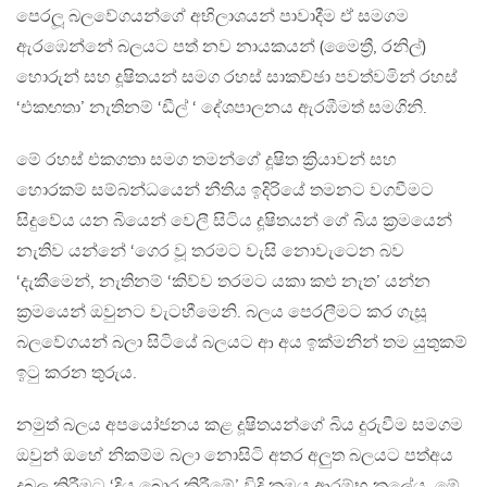
පෙරලූ බලවේගයන්ගේ අභිලාශයන් පාවාදීම ඒ සමගම
ඇරඹෙන්නේ බලයට පත් නව නායකයන් (මෛත්‍රී, රනිල්)
හොරුන් සහ දූෂිතයන් සමග රහස් සාකච්ඡා පවත්වමින් රහස්
‘එකඟතා’ නැතිනම් ‘ඩීල් ‘ දේශපාලනය ඇරඹීමත් සමගිනි.
මේ රහස් එකගතා සමග තමන්ගේ දූෂිත ක්‍රියාවන් සහ
හොරකම් සම්බන්ධයෙන් නීතිය ඉදිරියේ තමනට වගවීමට
සිදුවේය යන බියෙන් වෙලී සිටිය දූෂිතයන් ගේ බිය ක්‍රමයෙන්
නැතිව යන්නේ ‘ගෙර වූ තරමට වැසි නොවැටෙන බව
‘දැකීමෙන්, නැතිනම් ‘කිව්ව තරමට යකා කළු නැත’ යන්න
ක්‍රමයෙන් ඔවුනට වැටහීමෙනි. බලය පෙරලීමට කර ගැසූ
බලවේගයන් බලා සිටියේ බලයට ආ අය ඉක්මනින් තම යුතුකම්
ඉටු කරන තුරුය.
නමුත් බලය අපයෝජනය කළ දූෂිතයන්ගේ බිය දුරුවීම සමගම
ඔවුන් ඔහේ නිකම්ම බලා නොසිටි අතර අලුත බලයට පත්අය
දුබල කිරීමට ‘දිය බොර කිරීමේ’ විදි ක්‍රමය ආරම්භ කලේය. මේ