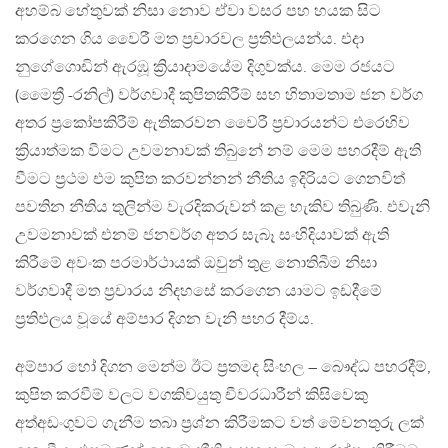
අහම්බ හේතුවක් නිසා නොව ඒවා වසර පහ හයක සිට
කරගෙන ගිය වෛරී මත ප්‍රචාරවල ප්‍රතිඵලයන්ය. එදා
නුගේගොඩින් ඇරඹූ ක්‍රියාදාමයේම දිගුවක්ය. මෙම රජයට
(මෛත්‍රී -රනිල්) වර්ගවාදී කුපිතකිරීම් සහ හිතාමතාම ජන වර්ග
අතර ප්‍රකෝපකිරීම් ඇතිකරවන වෛරී ප්‍රචාරයන්ට එරෙහිව
ක්‍රියාත්මක වීමට උවමනාවක් තිබුනේ නම් මෙම පහරදීම් ඇති
වීමට ප්‍රථම එම කුපිත කරවන්නන් නීතිය ඉදිරියට ගෙනවිත්
පවතින නීතිය තුලින්ම වැරදිකරුවන් කළ හැකිව තිබුණි. එවැනි
උවමනාවක් එනම් ජනවර්ග අතර සැබෑ සංහිදියාවක් ඇති
කිරීමේ අවංක පරමාර්ථායක් ඔවුන් තුළ නොතිබීම නිසා
වර්ගවාදී මත ප්‍රචාරය නිදහසේ කරගෙන යාමට ඉඩදීමේ
ප්‍රතිඵලය වූයේ අම්පාර දිගන වැනි පහර දීම්ය.
අම්පාර හෝ දිගන මෙන්ම ඊට ප්‍රතමද සිංහල – බෞද්ධ පහරදීම්,
කුපිත කරවීම් වලට වගකිවයුතු චීවරධාරීන් කිසිවෙකු
අත්අඩංගුවට ගැනීම තබා ප්‍රශ්න කිරීමකට වත් මේවනතුරු ලක්