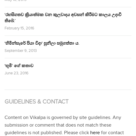
‘රහසිගතව ක්‍රියාත්මක වන කුලවාදය අවසන් කිරීමට කාලය උදාවී
තිබේ.’
February 15, 2016
‘හිමින්සැරේ පියා විදා‘ සුනිලා සමුගත්තා ය.
September 9, 2013
‘භූමි’ ගේ කතාව
June 23, 2016
GUIDELINES & CONTACT
Content on Vikalpa is governed by site guidelines. Any
submission or comment that does not match these
guidelines is not published. Please click
here
for contact