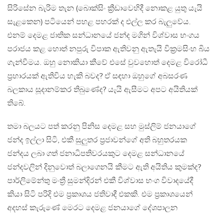
සිරිසේන බැරිම තැන (බොක්සිං ක්‍රීඩාවෙහිදී නොකළ යුතු යැයි
සැළකෙන) පටියෙන් පහළ පහරක් ද එල්ල කර බැලුවේය.
එනම් දෙමළ ජාතික සන්ධානයේ ජන්ද මගින් විශ්වාස භංගය
පරාජය කළ හොත් නපුරු විපාක ඇතිවනු ඇතැයි වික්‍රමසිංහ බිය
ගැන්වීමය. ඔහු නොකියා කීවේ එසේ වුවහොත් දෙමළ විරෝධී
ප්‍රහාරයක් ඇතිවිය හැකි බවද? ඒ සඳහා ඔහුගේ අබසරණ
බලකාය සූදානම්කර තිබුණේද? යැයි ඇසීමට අපට අයිතියක්
තිබේ.
තමා බලයට පත් කරනු පිනිස දෙමළ සහ මුස්ලිම් ජනයාගේ
ජන්ද ඉල්ලා සිටි, එකී සුලුතර ප්‍රජාවන්ගේ අති බහුතරයක
ජන්දය ලබා ගත් ජනාධිපතිවරයකුට දෙමළ සන්ධානයේ
ජන්දවලින් දිනුවොත් බලාගෙනයි කීමට ඇති අයිතිය කුමක්ද?
පාර්ලිමේන්තු මංත්‍රී සුමන්දිරන් එකී විශ්වාස භංග විවාදයේදී
කියා සිටි පරිදි එම ප්‍රකාශය ජතිවාදී එකකි. එම ප්‍රකාශයෙන්
අදහස් කැරුණේ මෙරට දෙමළ ජනයාගේ දේශපාලන