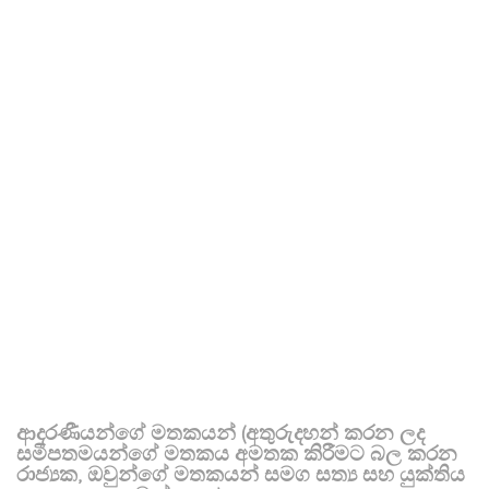
ආදරණීයන්ගේ මතකයන් (අතුරුදහන් කරන ලද
සමීපතමයන්ගේ මතකය අමතක කිරීමට බල කරන
රාජ්‍යක, ඔවුන්ගේ මතකයන් සමග සත්‍ය සහ යුක්තිය