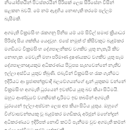
නියෝජිතයින් පිටස්තරයින් පිරිසක් ලෙස සිරිසේන විසින්
සළකන බවයි. මේ නම් ඇදහිය නොහැකි තරමේ පල්ලම්
බැසීමකි.
අගමැති වික්‍රමසිංහ රැකගනු පිනිස යම් යම් සිවිල් සමාජ ක්‍රියාධර
පිරිස්ද සිය ශක්තිය යෙදවූහ. එසේ නමුත් ඒ කිසිවකුට බැඳුම්කර
මගඩියට වික්‍රමසිංහ දේශපාලනිකව වගකිව යුතු නැතැයි කිව
නොහැක. මෙවැනි මහා පරිමාණ දූෂණයකට වගකිව යුතු සෑම
දේශපාලනඥයකුම අධිකරණය පිටුපස සැඟවෙන්නේ නැතිව
ඉල්ලා අස්විය යුතුව තිබුණි. එබැවින් වික්‍රමසිංහ රැක ගැනීමට
ඉදිරියට ආ ප්‍රජාතන්ත්‍රවාදී බලවේගයන්ගේ දැන් යුතුකම වන්නේ
වික්‍රමසිංහ අගමැති ධූරයෙන් ඉවත්විය යුතු බව කියා සිටීමයි.
ඔහුට ආණ්ඩුවේ වගකීමක් දැරීමට ඉඩ තබමින් අගමැති
ධූරයෙන් ඉල්ලා අස්වන ලෙස අප කියා සිටිය යුතුය. ඔහුගේ
විශ්වාසවන්තයකු වූ බැදුම්කර මගඩිකරු අර්ජූන් මහේන්ද්‍රන්
අධිකරණයට ඉදිරිපත් නොවී කට්ටි පැනීමම වුව අගමැති කම්න්