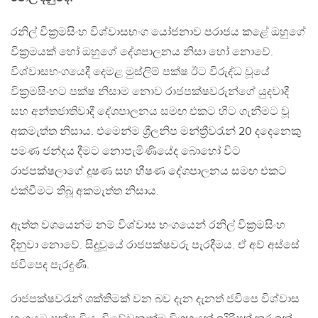
රනිල් වික්‍රමසිංහ විශ්වාසභංග යෝජනාව පරාජය කළේ ඔහුගේ
වික්‍රමයක් හෝ ඔහුගේ දේශපාලනය නිසා හෝ නොවේ.
විශ්වාසභංගයෙදී දෙමළ මුස්ලිම් පක්ෂ ඊට විරුද්ධ වූයේ
වික්‍රමසිංහට පක්ෂ නිසාම නොව රාජපක්ෂවරුන්ගේ යුදවාදී
සහ අන්තජාතිවාදී දේශපාලනය සමඟ එකට හිට ගැනීමට වූ
අකමැත්ත නිසාය. එමෙන්ම ශ්‍රීලනිප මන්ත්‍රීවරැන් 20 දදෙනෙකු
පමණ ජන්දය දීමට නොපැමිණියේද බොහෝ විට
රාජපක්ෂලාගේ දූෂණ සහ භීෂණ දේශපාලනය සමඟ එකට
එක්වීමට තිබූ අකමැත්ත නිසාය.
ඇත්ත වශයෙන්ම නම් විශ්වාස භංගයෙන් රනිල් වික්‍රමසිංහ
දිනුවා නොවේ. සිදුවූයේ රාජපක්ෂවරු පැරදීමය. ඒ අව් අස්සේ
ජවිපෙද පැරදුණි.
රාජපක්ෂවරැන් ශක්තිමක් වන බව දැන දැනත් ජවිපෙ විශ්වාස