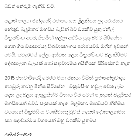
බවත් තේරුම් ගැනීම වටී.
පළාත් පාලන ජන්දයේදි එජාපය සහ ශ්‍රිලනිපය ලද පරාජයට
හේතුව බැදුම්කර මඟඩිය බැවින් ඊට වගකිව යුතු රනිල්
වික්‍රමසිංහ අගමැතිකමින් ඉල්ලා අස්විය යුතු බවට සිරිසේන
ගෙන ගිය ව්‍යාපාරයද විශ්වාසභංගය පරාජයවීම මගින් අවසන්
වෙයි. තවදුරටත් ඉල්ලා අස්වන ලෙස වික්‍රමසිංහට බල කිරීමට
දේශපාලන බලයක් හෝ සදාචාරමය අයිතියක් සිරිසේනට නැත.
2015 ජනවාරියේදී මෙරට මහා ජනයා විසින් ප්‍රජාතන්ත්‍රවාදය
තහවුරු කරනු පිනිස සිරිසේන– වික්‍රමසිංහ හවුල වෙත ලබා
දෙන ලද බලය ඇතුළතින්ම විනාශ වීම පටන් ගැනුනේ බැඳුමිකර
මගඬියෙන් බවට සැකයක් නැත. බැදුම්කර මඟඩියට නීතිමය
වශයෙන් වික්‍රමසිංහ වගකිවයුතු වුවත් නැතත් දේශපාලනමය
සහ සදාචාරමය වශයෙන් ඔහු වගකිව යුතුමය.
රනිල් දිනුම්ද?