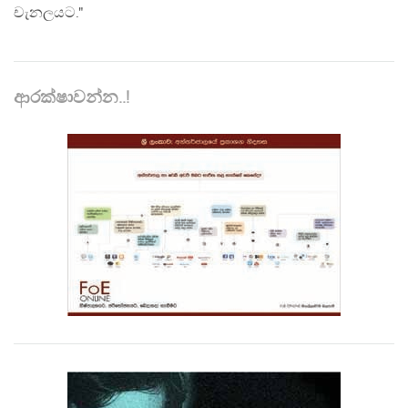
චැනලයට."
ආරක්ෂාවන්න..!