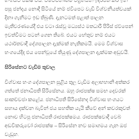
භංගයට පක්ෂ විය. විවේචනාත්ම විග්‍රහයන් ඉදිරිපත් කර ඉන්
පසු ජන්දය නොදී සිටියේ නම් ජවිපෙට වැඩි විශ්වනීයත්වයක්
දිනා ගැනීමට ඉඩ තිබුණි. දැනටමත් පළාත් පාලන
මැතිවරණයේදී එය වටා රැස්වූ මධ්‍යස්ථ මතධාරී පිරිස් ජව්පෙන්
ඉවත්වීමට පටන් ගෙන තිබේ. එයට හේතුව නම් එයට
යථාර්තවාදී දේශපාලන දැක්මක් නැතිකමයි. මෙම විශ්වාස
භංගයේදීද එය පෙන්වූයේ තියුණූ දේශපාලන දැක්මක අඩුවයි.
සිරිසේනට වැඩිම තුවාල
විශ්වාස භංග දේශපාලන සුළිය තුල වැඩිම අලාභහානි අත්කර
ගත්තේ ජනාධිපති සිරිසේනය. ඔහු රාජපක්ෂ සමඟ දෙවරක්
සාකච්චජා කළේය. ජනාධිපති සිරිසේනද විශ්වාස භංගයට
සහාය දක්වන බැවින් ජය සහතික යැයි කීවේ අන් කවරකුවත්
නොව හිටපු ජනාධිපති රාජපක්ෂමය. රාජපක්ෂවාදී වෙබ්
අඩවිකරුවෝ රාජපක්ෂ – සිරිසේන නව සමාගමය ගැන ඔජ
වැඩූහ.