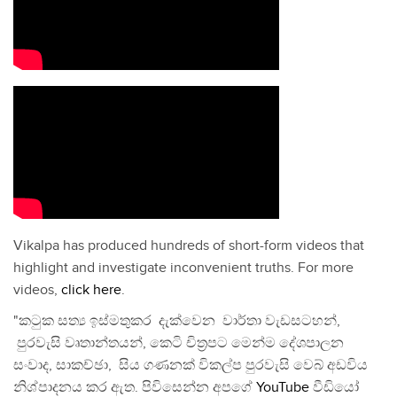
Vikalpa has produced hundreds of short-form videos that
highlight and investigate inconvenient truths. For more
videos,
click here
.
"කටුක සත්‍ය ඉස්මතුකර දැක්වෙන වාර්තා වැඩසටහන්,
පුරවැසි වෘතාන්තයන්, කෙටි චිත්‍රපට මෙන්ම දේශපාලන
සංවාද, සාකච්ඡා, සිය ගණනක් විකල්ප පුරවැසි වෙබ් අඩවිය
නිශ්පාදනය කර ඇත. පිවිසෙන්න අපගේ
YouTube
වීඩියෝ