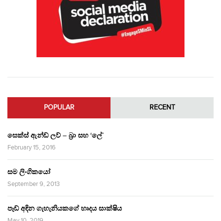
POPULAR
RECENT
සෙක්ස් ඇන්ඩ් ලව් – බ්‍රා සහ ‘ලේ’
February 15, 2016
සම ලිංගිකයෝ
September 9, 2013
පෑඩ් අඳින ගැහැනියකගේ හෘදය සාක්ෂිය
May 10, 2019