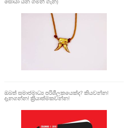
සොයා යන ගමන් ගැන)
ඔබත් සමාජමාධ්‍ය පරිශීලකයෙක්ද? කියවන්න!
දැනගන්න! ක්‍රියාත්මකවන්න!