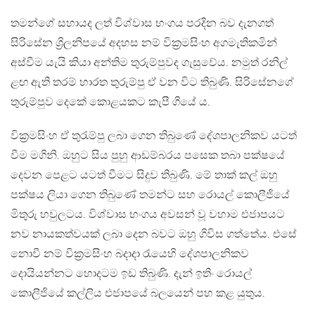
තමන්ගේ සහායද ලත් විශ්වාස භංගය පරදින බව දැනගත්
සිරිසේන ශ්‍රිලනිපයේ අදහස නම් වික්‍රමසිංහ අගමැතිකමින්
අස්වීම යැයි කියා අන්තිම තුරුම්පුවද ගැසුවේය. නමුත් රනිල්
ළඟ ඇති තරම් හාරත තුරුම්පු ඒ වන විට තිබුණි. සිරිසේනගේ
තුරුම්පුව දෙකේ කොළයකට කැපී ගියේ ය.
වික්‍රමසිංහ ඒ තුරැම්පු ලබා ගෙන තිබුණේ දේශපාලනිකව යටත්
වීම මගිනි. ඔහුට සිය පුහු ආඩම්බරය පසෙක තබා පක්ෂයේ
දෙවන පෙළට යටත් වීමට සිදුව තිබුණි. මේ තාක් කල් ඔහු
පක්ෂය ලියා ගෙන තිබුණේ තමන්ට සහ රොයල් කොලීජියේ
මිතුරු හවුලටය. විශ්වාස භංගය අවසන් වූ වහාම එජාපයට
නව නායකත්වයක් ලබා දෙන බවට ඔහු ගිවිස ගත්තේය. එසේ
නොවී නම් වික්‍රමසිංහ බදාදා රැයෙහි දේශපාලනිකව
දොයියන්නට හොදටම ඉඩ තිබුණි. දැන් ඉතිං රොයල්
කොලීජියේ කල්ලිය එජාපයේ බලයෙන් පහ කළ යුතුය.