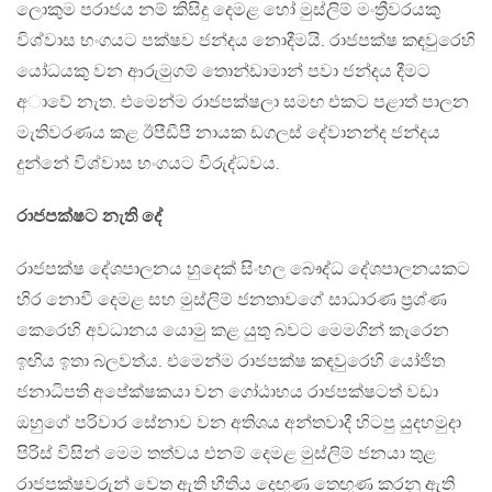
ලොකුම පරාජය නම් කිසිදු දෙමළ හෝ මුස්ලිම් මංත්‍රීවරයකු
විශ්වාස භංගයට පක්ෂව ජන්දය නොදීමයි. රාජපක්ෂ කඳවුරෙහි
යෝධයකු වන ආරුමුගම් තොන්ඩාමාන් පවා ජන්දය දීමට
අාවේ නැත. එමෙන්ම රාජපක්ෂලා සමඟ එකට පළාත් පාලන
මැතිවරණය කළ ඊපීඩීපී නායක ඩගලස් දේවානන්ද ජන්දය
දුන්නේ විශ්වාස භංගයට විරුද්ධවය.
රාජපක්ෂට නැති දේ
රාජපක්ෂ දේශපාලනය හුදෙක් සිංහල බෞද්ධ දේශපාලනයකට
හිර නොවී දෙමළ සහ මුස්ලිම් ජනතාවගේ සාධාරණ ප්‍රශ්ණ
කෙරෙහි අවධානය යොමු කළ යුතු බවට මෙමගින් කැරෙන
ඉඟිය ඉතා බලවත්ය. එමෙන්ම රාජපක්ෂ කඳවුරෙහි යෝජිත
ජනාධිපති අපේක්ෂකයා වන ගෝඨාභය රාජපක්ෂටත් වඩා
ඔහුගේ පරිවාර සේනාව වන අතිශය අන්තවාදී හිටපු යුදහමුදා
පිරිස් විසින් මෙම තත්වය එනම් දෙමළ මුස්ලිම් ජනයා තුළ
රාජපක්ෂවරුන් වෙත ඇති භීතිය දෙඟුණ තෙඟුණ කරනු ඇති