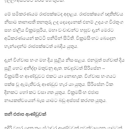
ඉල්ලා අස්වීමට තරම් හේතුවකි.
මේ සමිකරණයම රාජපක්ෂටද අදාළය. රාජපක්ෂගේ ඥාතීත්වය
නිසාම තානාපති තනතුරු ලද දෙදෙනෙක් එනම් උදයංග වීරතුංග
සහ ජාලිය වික්‍රමසුරිය, මහා වංචාවන්ට හසුව දැන් මෙරට
අධිකරණයෙන් කට්ටි පනිමින් සිටිති. වික්‍රමසිංහට බෙදෙන
හැන්දෙන්ම රාජපක්ෂටත් බෙදිය යුතුය.
දැන් විශ්වාස භංග මහ දිය සුළිය නිසංසළය. එනමුත් පශ්චාත් දිය
සුළි හෙට අනිද්දා මතුවනු ඇත. තවදුරටත් සිරිසේන –
වික්‍රමසිංහ ආණ්ඩුවට එකට යා නොහැක. විශ්වාස භංගයට
පක්ෂ වූ ඇමැතිවරු ආණඩුව හැර යා යුතුය. සිරිසේන ටික
දිනකට හෝ කට වසා ගත යුතුය. වික්‍රමසිංහ එජාප
නායකත්වයෙන් බැස යාමට බඩු අස්පස් කරගත යුතුය.
තනි එජාප ආණ්ඩුවක්
ඉදිරි වසර දෙක තුළ ස්ථාවර ආණ්ඩුවක් පවත්වාගෙන යාමටත්