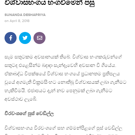
විශ්වාසභංගය භංගවීමෙන් පසු
SUNANDA DESHAPRIYA
on
April 8, 2018
සෑම සතුටකම අවසානයක් තිබේ. විශ්වාස භංගකරුවන්ගේ
සතුටද එළෙසින්ම බදාදා සැන්දෑවෙහි අවසාන වී ගියේය.
ඒකාබද්ධ විපක්ෂයේ විශ්වාස භංගයේ ප්‍රධානතම ප්‍රතිපලය
වූයේ අගමැති වික්‍රමසිංහට නොතිබූ විශ්වාසයක් ලබා ගැනීමට
හැකිවීමයි. එජාපයට දැන් නව පෙනුමක් ලබා ගැනීමට
අවස්ථාව ලැබෙි.
වීරවංශගේ පුස් වෙඩිල්ල
විශ්වාසභංගය වීරවංශගේ සහ ගම්මන්පිළගේ පුස් වෙඩිල්ල