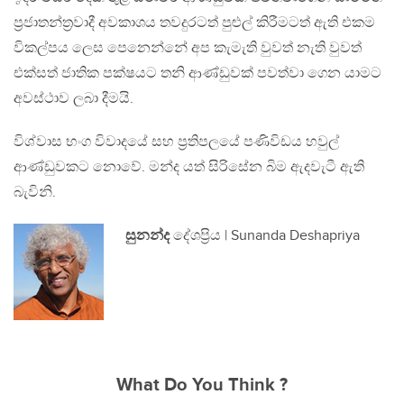
ප්‍රජාතන්ත්‍රවාදී අවකාශය තවදුරටත් පුළුල් කිරීමටත් ඇති එකම
විකල්පය ලෙස පෙනෙන්නේ අප කැමැති වුවත් නැති වුවත්
එක්සත් ජාතික පක්ෂයට තනි ආණ්ඩුවක් පවත්වා ගෙන යාමට
අවස්ථාව ලබා දීමයි.
විශ්වාස භංග විවාදයේ සහ ප්‍රතිපලයේ පණිවිඩය හවුල්
ආණ්ඩුවකට නොවේ. මන්ද යත් සිරිසේන බිම ඇදවැටී ඇති
බැවිනි.
සුනන්ද
දේශප්‍රිය | Sunanda Deshapriya
What Do You Think ?