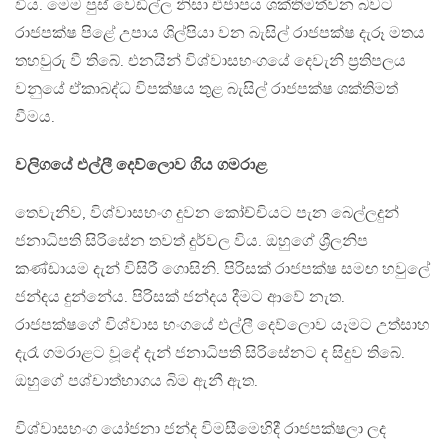
විය. මෙම පුස් වෙඩිල්ල නිසා එජාපය ශක්තිමත්වන බවට
රාජපක්ෂ පිළේ උපාය ශිල්පියා වන බැසිල් රාජපක්ෂ දැරූ මතය
තහවුරු වී තිබේ. එනයින් විශ්වාසභංගයේ දෙවැනි ප්‍රතිපලය
වනුයේ ඒකාබද්ධ විපක්ෂය තුළ බැසිල් රාජපක්ෂ ශක්තිමත්
වීමය.
වලිගයේ එල්ලී දෙව්ලොව ගිය ගමරාළ
තෙවැනිව, විශ්වාසභංග දුවන කෝච්චියට පැන බෙල්ලදුන්
ජනාධිපති සිරිසේන තවත් දුර්වල විය. ඔහුගේ ශ්‍රීලනිප
කණ්ඩායම දැන් විසිරී ගොසිනි. පිරිසක් රාජපක්ෂ සමඟ හවුලේ
ජන්දය දුන්නේය. පිරිසක් ජන්දය දීමට ආවේ නැත.
රාජපක්ෂගේ විශ්වාස භංගයේ එල්ලී දෙව්ලොව යෑමට උත්සාහ
දැරෑ ගමරාළට වූදේ දැන් ජනාධිපති සිරිසේනට ද සිදුව තිබේ.
ඔහුගේ පශ්චාත්භාගය බිම ඇනී ඇත.
විශ්වාසභංග යෝජනා ජන්ද විමසීමෙහිදී රාජපක්ෂලා ලද