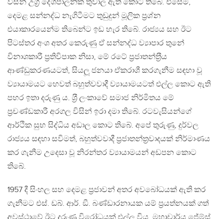
විසින් උග‍්‍ර දේශපාලනික තුවාල ඇති කොට තිබේ. එසේම,
දෙමළ සන්නද්ධ නැගිටීමට තුඩුදුන් මූලික ප‍්‍රශ්න
එයාකාරයෙන්ම තිබෙන්ට ඉඩ හැර තිබේ. රාජ්‍යය සහ ඊට
පිටස්තර අංශ අතර කෙරුණු ඒ සන්නද්ධ ව්‍යාපාර තුනේ
විනාශකාරී ප‍්‍රතිවිපාක නිසා, මේ රටේ ප‍්‍රජාතන්ත‍්‍රීය
ආණ්ඩුකරණයටත්, සියලූ ජනයා ඒකරාශී කරගැනීම සඳහා වූ
ව්‍යායාමයට හෙවත් බහුත්වවාදී ව්‍යායාමයටත් එල්ල කොට ඇති
පහර ඉතා දරුණු ය. ශ‍්‍රී ලංකාවේ සමාජ නිර්මිතය මේ
ප‍්‍රචණ්ඩකාරී අරගල විසින් ඉරා දමා තිබේ. රටවැසියන්ගේ
ආර්ථික සුභ සිද්ධිය අඩාල කොට තිබේ. අපේ තුරුණු, දුර්වල
රාජ්‍යය සඳහා සවිමත්, බහුත්වවාදී ප‍්‍රජාතන්ත‍්‍රවාදයක් නිර්මාණය
කර ගැනීම උදෙසා වූ නිරන්තර ව්‍යායාමයන් අඩපන කොට
තිබේ.
1957 දී සිංහල සහ දෙමළ ප‍්‍රජාවන් අතර අවබෝධයක් ඇති කර
ගැනීමට එස්. ඩබ්. ආර්. ඞී. බණ්ඩාරනායක යම් ප‍්‍රයත්නයක් ගත්
අවස්ථාවේ ඊට දරුණු විරෝධයක් එල්ල විය. මහාචාර්ය ජේම්ස්