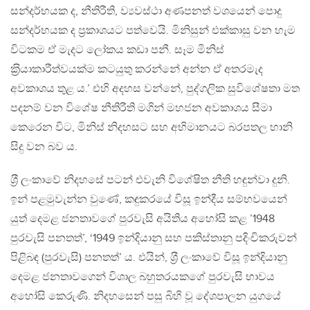
සන්දර්භයක ද, නීතිරීති, ව්‍යවස්ථා අණපනත් වශයෙන් පොදු
සන්දර්භයක ද ප‍්‍රකාශයට පත්වෙයි. මිනිසුන් එක්කාසු වන හැම
විටකම ඒ මැදට ලෝකය කඩා පනී. සෑම මිනිස්
ක‍්‍රියාකාරීත්වයක්ම කටයුතු කරන්නේ අන්න ඒ අතරමැද
අවකාශය තුළ ය.’ එහි අදහස වන්නේ, පුද්ගලික සුවිශේෂතා මත
පදනම් වන විශේෂ නීතිරීති මගින් මහජන අවකාශය සීමා
කෙරෙන විට, මිනිස් නිදහසට සහ අභිමානයට බරපතල හානි
සිදු වන බව ය.
ශ‍්‍රී ලංකාවේ නිදහසේ පටන් එවැනි විශේෂිත නීති හඳුන්වා දුනි.
ඉන් පළමුවැන්න වුණේ, කඳුකරයේ විසූ ඉන්දීය සම්භවයෙන්
යුත් දෙමළ ජනතාවගේ පුරවැසි අයිතිය අහෝසි කළ ’1948
පුරවැසි පනතත්’, ‘1949 ඉන්දියානු සහ පකිස්තානු පදිංචිකරුවන්
පිළිබඳ (පුරවැසි) පනතත්’ ය. එයින්, ශ‍්‍රී ලංකාවේ විසූ ඉන්දියානු
දෙමළ ජනතාවගෙන් විශාල බහුතරයකගේ පුරවැසි භාවය
අහෝසි කෙරුණි. නිදහසෙන් පසු බිහි වූ දේශපාලන යුගයේ