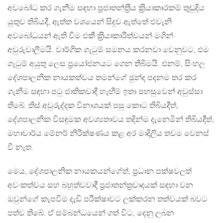
අවබෝධ කර ගැනීම සඳහා ප‍්‍රජාතන්ත‍්‍රීය ක‍්‍රියාකාරකම් තුඩුදිය
යුතුව තිබියදී, ඇත්ත වශයෙන් සිදුව ඇත්තේ එවැනි
අවබෝධයන් ඇති වීම එකී ක‍්‍රියාකාරීත්වයන් මගින්
අවුරුවාලීමයි. වාර්ගික ගැටුම් සමනය කරනවා වෙනුවට, එම
ගැටුම් අයුතු ලෙස ප‍්‍රයෝජනයට ගෙන තිබීමයි. එනම්, සිංහල
දේශපාලනික නායකත්වය තමන්ගේ ඡුන්ද පදනම තර කර
ගැනීම සඳහා පටු ජාතිකවාදී හැඟීම් ඉතා පහසුවෙන් අවුස්සා
තිබේ. තිස් අවුරුද්දක විනාශයක් පසු කොට තිබියදීත්,
දේශපාලනික විසඳුමක අවශ්‍යතාවය තදින්ම දැනෙමින් තිබියදීත්,
මහාචාර්ය මේනර් නිරීක්ෂණය කළ අර මාදිලිය තවම වෙනස්
වී නැත.
මෙය, දේශපාලනික නායකයන්ගේත්, ප‍්‍රධාන පක්ෂවලත්
අවංකත්වය සහ බහුත්වවාදී ප‍්‍රජාතන්ත‍්‍රවාදයක් සඳහා වන
ඔවුන්ගේ කැපවීම දැඩි පරීක්ෂාවට ලක්කරන තත්වයක් බවට
පත්ව තිබේ. ඒ සම්බන්ධයෙන් ගත් විට, දෙනු ලබන