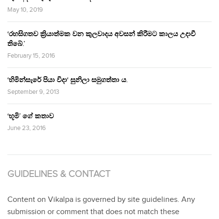
May 10, 2019
‘රහසිගතව ක්‍රියාත්මක වන කුලවාදය අවසන් කිරීමට කාලය උදාවී
තිබේ.’
February 15, 2016
‘හිමින්සැරේ පියා විදා‘ සුනිලා සමුගත්තා ය.
September 9, 2013
‘භූමි’ ගේ කතාව
June 23, 2016
GUIDELINES & CONTACT
Content on Vikalpa is governed by site guidelines. Any
submission or comment that does not match these