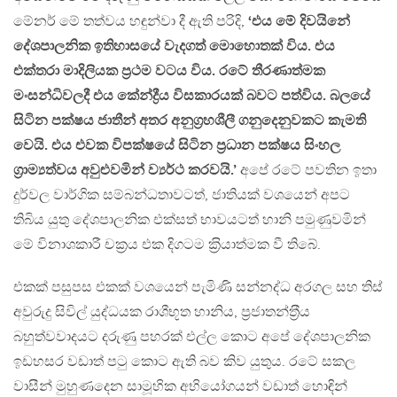
මේනර් මේ තත්වය හඳුන්වා දී ඇති පරිදි,
‘එය මේ දිවයිනේ
දේශපාලනික ඉතිහාසයේ වැදගත් මොහොතක් විය. එය
එක්තරා මාදිලියක ප‍්‍රථම වටය විය. රටේ තීරණාත්මක
මංසන්ධිවලදී එය කේන්ද්‍රීය විසකාරයක් බවට පත්විය. බලයේ
සිටින පක්ෂය ජාතීන් අතර අනුග‍්‍රහශීලී ගනුදෙනුවකට කැමති
වෙයි. එය එවක විපක්ෂයේ සිටින ප‍්‍රධාන පක්ෂය සිංහල
ග‍්‍රාම්‍යත්වය අවුළුවමින් ව්‍යර්ථ කරවයි.’
අපේ රටේ පවතින ඉතා
දුර්වල වාර්ගික සම්බන්ධතාවටත්, ජාතියක් වශයෙන් අපට
තිබිය යුතු දේශපාලනික එක්සත් භාවයටත් හානි පමුණුවමින්
මේ විනාශකාරී චක‍්‍රය එක දිගටම ක‍්‍රියාත්මක වී තිබේ.
එකක් පසුපස එකක් වශයෙන් පැමිණි සන්නද්ධ අරගල සහ තිස්
අවුරුදු සිවිල් යුද්ධයක රාශීභූත හානිය, ප‍්‍රජාතන්ත‍්‍රීය
බහුත්වවාදයට දරුණු පහරක් එල්ල කොට අපේ දේශපාලනික
ඉඩහසර වඩාත් පටු කොට ඇති බව කිව යුතුය. රටේ සකල
වාසීන් මුහුණදෙන සාමූහික අභියෝගයන් වඩාත් හොඳින්