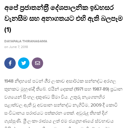
අපේ ප‍්‍රජාතන්ත‍්‍රී දේශපාලනික ඉඩහසර
වැනසීම සහ අනාගතයට එහි ඇති බලපෑම
(1)
DAYAPALA THIRANAGAMA
on
June 7, 2018
1948 නිදහසේ පටන් ශී‍්‍ර ලංකාව අසාර්ථක සන්නද්ධ අරගල
තුනකට මුහුණදී තිබේ. එයින් දෙකක් (1971 සහ 1987-89) ප‍්‍රධාන
වශයෙන් සිංහල දකුණට සීමා විය. උතුරු නැගෙනහිර
පළාත්වල ඇති වූ අවසාන සන්නද්ධ නැගිටීම, 2009 දී කොටි
සංවිධානය පරාජයට පත්කරන තෙක්. අවුරුදු තිහක් දිග්
ගැස්සුණි. ශ‍්‍රී ලංකා රාජ්‍යය ලත් එම ජයග‍්‍රහණයේ ස්වභාවය