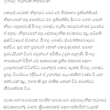
‘ලිබරල්’ හැඟීමක් නිසාවෙනි.’
කෙසේ වෙතත්, නිදහසට පෙර මේ බි‍්‍රතාන්‍ය ප‍්‍රතිපත්තියත්,
නිදහසෙන් පසු අඛණ්ඩව එම ප‍්‍රතිපත්තිය දිගටම ගෙන යාමත්
නිසා, බහුතරවාදී සිංහල බෞද්ධ හැඟීම තවදුරටත් තර වුණේය.
ඒ අනුව, නිදහසෙන් පසු දේශපාලනික අවකාශය තුළ අධිපති-
දෘෂ්ටිවාදයේ ස්ථානය, සිංහල බෞද්ධ ස්වෝත්තමවාදයට
අත්විය. සුළු ජන ප‍්‍රජාවන් කොන් කෙරුණු අතර, සමාන
පුරවැසියන් වීමේ ඔවුන්ගේ අයිතිය උදුරා ගැනුණි. සිංහල
නායකයන් විසින් යම් ආකාරයක ප‍්‍රතිසංස්කරණ සඳහා
උද්‍යෝගයක් විටින්විට පෙන්නුම් කොට ඇතත්, සිංහල බෞද්ධ
ප‍්‍රබල විරෝධය ඉදිරියේ ඒ උනන්දුව සැණෙකින් වාෂ්ප වී යන
තත්වයක් තුළ, ඉහත කී සුළු ජාතික කොන් වීම අඛණ්ඩව
කි‍්‍රයාත්මක විය.
රටක හෝ සමාජයක පවතින සමාජ සහ දේශපාලනික ඉඩහසර
(අවකාශයන්), මානව ක‍්‍රියාකාරකම් සඳහා අතිශයින් වැදගත්