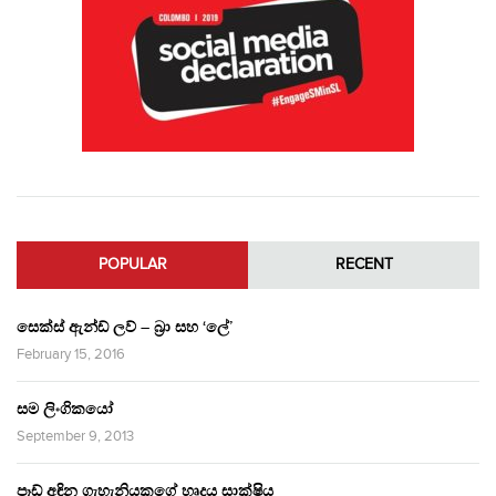
POPULAR
RECENT
සෙක්ස් ඇන්ඩ් ලව් – බ්‍රා සහ ‘ලේ’
February 15, 2016
සම ලිංගිකයෝ
September 9, 2013
පෑඩ් අඳින ගැහැනියකගේ හෘදය සාක්ෂිය