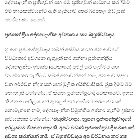
දේශපාලනික ප‍්‍රතිඥාවන් සහ එම ප‍්‍රතිඥාවන් සාධනය කර දීමට
එම නායකත්වයන්ට ඇති හැකියාව අතර බරපතල හිඩැසක්
පවතින බව පෙනේ.
ප‍්‍රජාතන්ත‍්‍රීය දේශපාලනික අවකාශය සහ බහුත්වවාදය
නූතන ප‍්‍රජාතන්ත‍්‍රවාදය තමන් සේවය කරන ජනතාවගේ
විවිධාකාර අවශ්‍යතා ඇතුළත් කර ගන්නා ප‍්‍රජාතන්ත‍්‍රීය
දේශපාලනික ඉඩකඩ (අවකාශය) පුළුල් කර ගැනීමට සහ
ව්‍යාප්ත කර ගැනීමට සමත් නොවන්නේ නම්, ජනතාව සඳහා
වන අර්ථවත් නිදහසක් හෝ මූලික අයිතිවාසිකම් රැුක දීමට ඊට
නොහැකි වන්නේය. ඒ කියන ප‍්‍රජාතන්ත‍්‍රවාදී අවකාශයට, ඉහත
කී ජනතා අභිලාෂයන් ඇතුළත් කර ගැනීමට තරම් ජවයක්
නොමැත්තේ නම්, දේශපාලනික විමුක්තිය අත්කර ගැනීම දුෂ්කර
කටයුත්තක් වන්නේය.
‘බහුත්වවාදය, නූතන ප‍්‍රජාතන්ත‍්‍රවාදයේ
අරටුවේම තිබෙන දෙයකි. අපට වඩාත් ප‍්‍රජාතන්ත‍්‍රවාදී සමාජයක්
අවශ්‍ය කරන්නේ නම්, ඒ බහුත්වවාදය අප වර්ධනය කර ගත