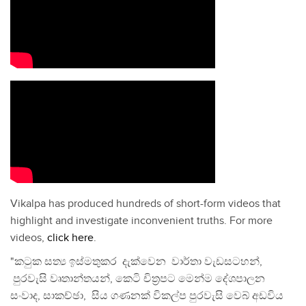
Vikalpa has produced hundreds of short-form videos that
highlight and investigate inconvenient truths. For more
videos,
click here
.
"කටුක සත්‍ය ඉස්මතුකර දැක්වෙන වාර්තා වැඩසටහන්,
පුරවැසි වෘතාන්තයන්, කෙටි චිත්‍රපට මෙන්ම දේශපාලන
සංවාද, සාකච්ඡා, සිය ගණනක් විකල්ප පුරවැසි වෙබ් අඩවිය