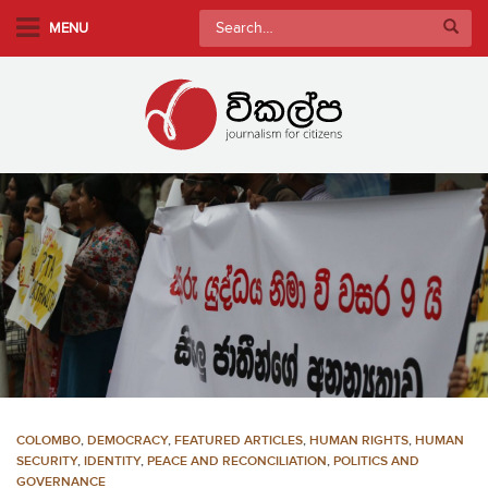
S
Search
MENU
k
for:
i
p
t
o
m
a
i
n
c
o
n
t
e
n
COLOMBO
,
DEMOCRACY
,
FEATURED ARTICLES
,
HUMAN RIGHTS
,
HUMAN
t
SECURITY
,
IDENTITY
,
PEACE AND RECONCILIATION
,
POLITICS AND
GOVERNANCE