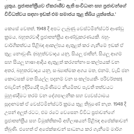
යුතුය. ප‍්‍රජාතන්ත‍්‍රීයව ඒකරාශීව ඇති සංවිධාන සහ ප‍්‍රජාවන්ගේ
විවිධත්වය සඳහා ඉඩක් එම සමාජය තුළ තිබිය යුත්තේය.’
කෙසේ වෙතත්, 1948 දී අපට ලැබුණු වෙස්ට්මින්ස්ටර් ආණ්ඩු
ක‍්‍රමය, බහුතරවාදී ප‍්‍රජාතන්ත‍්‍රීය ආණ්ඩුකරණයකි. බහු-
වාර්ගිකත්වය පිළිබඳ ආකල්පය ඇතුළත් කර ගැනීමේ ඉඩක් ඒ
තුළ නොවුණි. (බහුත්වවාදය යනු, සියලූ ජාතීන්, සියලූ ආගම්
සහ සියලූ භාෂා ආදිය ඇතුළත් කරගන්නා සංකල්පයක් වන
අතර, බහුතරවාදය යනු, සංඛ්‍යාත්මක අගය මත, එනම්, වැඩි ජන
කොටසක් මත සියල්ල පදනම් වන සංකල්පයකි- පරිවර්තක).
එබැවින් ඉදිරියේදී පැමිණීමට නියමිතව පැවති තත්වයට
මුහුණදීමට තරම් වන දේශපාලනික සහ ව්‍යවස්ථාමය
සූදානමක් ඒ වෙස්ට්මින්ස්ටර් ක‍්‍රමය තුළ තිබුණේ නැත. 1948 දී
උපන් අලූත් රටට, එම රටේ වෙසෙන විවිධ ප‍්‍රජාවන්ගේ
ප‍්‍රජාතන්ත‍්‍රීය සහ විමුක්තිකාමී අභිලාෂයන් පිළිබඳ අපේක්ෂාවන්
තිබුණි. එහෙත් ඒ අපේක්ෂාවන් සාධනය කර ගැනීමේ මාර්ග