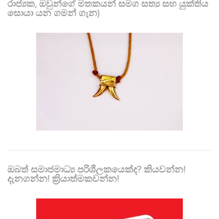
රාජ්‍යක, ඔවුන්ගේ මතකයන් සමග සත්‍ය සහ යුක්තිය
සොයා යන ගමන් ගැන)
ඔබත් සමාජමාධ්‍ය පරිශීලකයෙක්ද? කියවන්න!
දැනගන්න! ක්‍රියාත්මකවන්න!