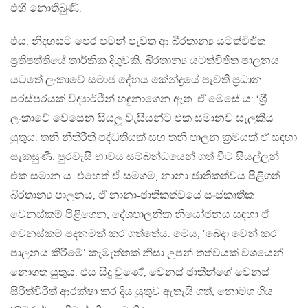
එහි නොතිබුණි.
එය, නිදහසට පෙර පටන් පැවත ආ බි‍්‍රතාන්‍ය යටත්විජිත
ප‍්‍රතිපත්තියේ තාර්කික දිගුවකි. බි‍්‍රතාන්‍ය යටත්විජිත පාලනය
යටතේ ලංකාවේ සමාජ දේහය කේන්ද්‍රයේ පැවති ප‍්‍රධාන
පරස්පරයක් විද්‍යාර්ථීන් හඳුනාගෙන ඇත. ඒ මෙසේ ය: ‘ශ‍්‍රී
ලංකාවේ වෙසෙන සියලූ වැසියන්ට එක සමානව සැලකිය
යුතුය. තනි නීතිරීති පද්ධතියක් සහ තනි පාලන ක‍්‍රමයක් ඒ සඳහා
සැකසුණි. පුරවැසි භාවය සම්බන්ධයෙන් ගත් විට සියල්ලන්
එක සමාන ය. එහෙත් ඒ සමගම, නානා-ජාතිකත්වය පිළිගත්
බි‍්‍රතාන්‍ය පාලනය, ඒ නානා-ජාතිකත්වයේ සංස්කෘතික
වෙනස්කම් පිළිගෙන, දේශපාලනික නියෝජනය සඳහා ඒ
වෙනස්කම් පදනමක් කර ගත්තේය. මෙය, ‘බෙදා වෙන් කර
පාලනය කිරීමේ’ කැමැත්තක් නිසා උපන් තත්වයක් වශයෙන්
නොගත යුතුය. එය සිදු වුණේ, වෙනස් ජාතීන්ගේ වෙනස්
සිරිත්විරිත් ආරක්ෂා කර දිය යුතුව ඇතැයි ගත්, නොමග ගිය