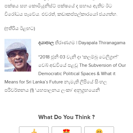
පක්ෂය සහ කොමියුනිස්ට් පක්ෂයේ ද සහාය ඇතිව ඊට
විරෝධය පෑවේය. එවරත්, කඩාකප්පල්කාරයෝ ජයගත්හ.
(ඉතිරිය ඊළඟට)
දයාපාල
තිරාණගම | Dayapala Thiranagama
*2018 ජුනි 03 වැනි දා ‘කලම්බු ටෙලිග‍්‍රාෆ්’
වෙබ් අඩවියේ පළවූ The Subversion of Our
Democratic Political Spaces & What it
Means for Sri Lanka’s Future නැමැති ලිපියේ සිංහල
පරිවර්තනය (1) ‘යහපාලනය ලංකා’ අනුග‍්‍රහයෙනි
What Do You Think ?