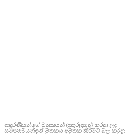
ආදරණීයන්ගේ මතකයන් (අතුරුදහන් කරන ලද
සමීපතමයන්ගේ මතකය අමතක කිරීමට බල කරන