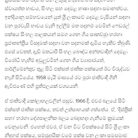
ක‍්‍රමයක් මත පදනම් වන උතුරු නැගෙනහිර සඳහා වන
ස්වායත්ත භාවය, සිංහල සහ දෙමළ භාෂා සඳහා සමානත්වය,
ඉන්දියානු සම්භවයෙන් යුත් ශ‍්‍රී ලංකාවේ දෙමළ වැසියන් සඳහා
වන පුරවැසි භාවය වැනි ඉල්ලීම් මත පදනම් වෙමින් ෆෙඩරල්
පක්ෂය සිංහල පාලකයන් සමග ගෙන ගිය සාකච්ඡුා හරහා
ප‍්‍රජාතන්ත‍්‍රීය විසඳුමක් සඳහා වන පදනමක් දැමිය හැකිව තිබුණි.
එසේ වෙතත්, දැඩි මතධාරී සිංහල බෞද්ධ අන්තවාදීන් දෙමළ-
විරෝධී හැඟීම් අවුලූවමින් ගෙන ගිය ව්‍යාපාරයත්,
පාර්ලිමේන්තුව තුළ සිටි එක්සත් ජාතික පක්ෂයත් ඊට විරුද්ධව
නැගී සිටියේය. 1958 මැයි මාසයේ රට පුරා ජාතිවාදී ගිනි
ඇවිළුණේ එහි ප‍්‍රතිඵලයක් වශයෙනි.
ඒ ජාතිවාදී කෝලාහලවලින් පසුව, 1966 දී, එවර බලයේ සිටි
එක්සත් ජාතික පක්ෂය, තවත් උත්සාහයක් ගත්තේය. ඒ, ‘දිස්ත‍්‍රික්
සභා’ හරහා දේශපාලනික බලය බෙදාහදා ගැනීමේ ක‍්‍රමයක්
වෙනුවෙනි. එහෙත් එවර, ඒ වන විට විපක්ෂයේ සිටි ශ‍්‍රී ලංකා
නිදහස් පක්ෂය, සම්ප‍්‍රදායික වමේ පක්ෂ වන ලංකා සමසමාජ