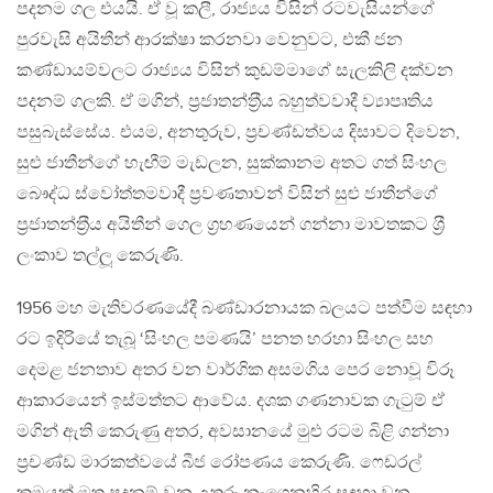
පදනම ගල එයයි. ඒ වූ කලී, රාජ්‍යය විසින් රටවැසියන්ගේ
පුරවැසි අයිතීන් ආරක්ෂා කරනවා වෙනුවට, එකී ජන
කණ්ඩායම්වලට රාජ්‍යය විසින් කුඩම්මාගේ සැලකිලි දක්වන
පදනම් ගලකි. ඒ මගින්, ප‍්‍රජාතන්ත‍්‍රීය බහුත්වවාදී ව්‍යාපෘතිය
පසුබැස්සේය. එයම, අනතුරුව, ප‍්‍රචණ්ඩත්වය දිසාවට දිවෙන,
සුළු ජාතීන්ගේ හැඟීම් මැඩලන, සුක්කානම අතට ගත් සිංහල
බෞද්ධ ස්වෝත්තමවාදී ප‍්‍රවණතාවන් විසින් සුළු ජාතීන්ගේ
ප‍්‍රජාතන්ත‍්‍රීය අයිතීන් ගෙල ග‍්‍රහණයෙන් ගන්නා මාවතකට ශ‍්‍රී
ලංකාව තල්ලූ කෙරුණි.
1956 මහ මැතිවරණයේදී බණ්ඩාරනායක බලයට පත්වීම සඳහා
රට ඉදිරියේ තැබූ ‘සිංහල පමණයි’ පනත හරහා සිංහල සහ
දෙමළ ජනතාව අතර වන වාර්ගික අසමගිය පෙර නොවූ විරූ
ආකාරයෙන් ඉස්මත්තට ආවේය. දශක ගණනාවක ගැටුම් ඒ
මගින් ඇති කෙරුණු අතර, අවසානයේ මුළු රටම බිළි ගන්නා
ප‍්‍රචණ්ඩ මාරකත්වයේ බීජ රෝපණය කෙරුණි. ෆෙඩරල්