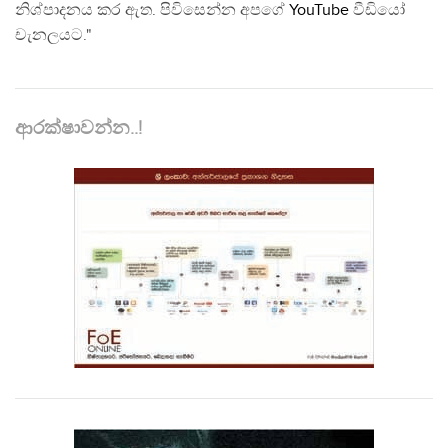
නිශ්පාදනය කර ඇත. පිවිසෙන්න අපගේ
YouTube
වීඩියෝ
චැනලයට."
ආරක්ෂාවන්න..!