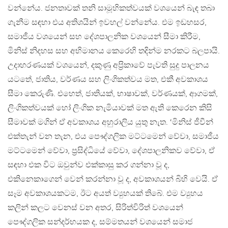
වන්නේය. ජනතාවක් තනි සාමූහිකත්වයක් වශයෙන් බැඳ තබා
ගැනීම සඳහා එය අතිශයින් ඉවහල් වන්නේය. එම ඉඩහසර,
සමාජීය වශයෙන් සහ දේශපාලනික වශයෙන් සීමා කිරීම,
මිනිස් නිදහස සහ අභිමානය කෙරෙහි තදින්ම නරකට බලපායි.
උදාහරණයක් වශයෙන්, දකුණු අප‍්‍රිකාවේ පැවති සුදු පාලනය
යටතේ, ජාතිය, වර්ණය සහ ලිංගිකත්වය මත, එකී අවකාශය
සීමා කෙරුණි. එහෙත්, ජාතියක්, භාෂාවක්, වර්ණයක්, ආගමක්,
ලිංගිකත්වයක් හෝ ලිංගික නැමියාවක් මත ඇති කෙරෙන කිසි
සීමාවක් මගින් ඒ අවකාශය අහුරාලිය යුතු නැත. ‘මිනිස් ජීවීන්
එක්තැන් වන තැන, එය පෞද්ගලික මට්ටමෙන් වේවා, සමාජීය
මට්ටමෙන් වේවා, ප‍්‍රසිද්ධියේ වේවා, දේශපාලනිකව වේවා, ඒ
සඳහා එක විට ඔවුන්ව එක්කාසු කර ගන්නා වූ ද,
එකිනෙකාගෙන් වෙන් කරන්නා වූ ද, අවකාශයන් බිහි වෙයි. ඒ
සෑම අවකාශයකටම, ඊට අයත් ව්‍යුහයක් තිබේ. එම ව්‍යුහය
කලින් කලට වෙනස් වන අතර, සිරිත්විරිත් වශයෙන්
පෞද්ගලික සන්දර්භයක ද, සම්මතයන් වශයෙන් සමාජ