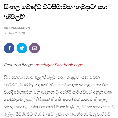
සිංහල බෞද්ධ වටපිටාවක ‘හමුදාව’ සහ
‘හිට්ලර්’
VK TRANSLATION
on
July 2, 2018
Featured iMage-
gotabayar Facebook page
සිය අනුශාසනාව තුළ ‘හිට්ලර්’ සහ ‘හමුදාව’ යන වචන
පාවිච්චි කිරීම පිළිබඳ කාරණයට දේශපාලනය ඈඳාගෙන ඊට
වැරදි අර්ථකථන නොදෙන්නැයි අස්ගිරි පාර්ශ්වයේ අනුනායක
වෙඬරුවේ උපාලි හිමියෝ කියති. තමන් එම කතාව කී සැබෑ
සන්දර්භය තුළ තබා එය තේරුම් ගන්නැයි උන්වහන්සේ අපෙන්
ඉල්ලා සිටිති. එබැවින් මා මේ උත්සාහ කරන්නේ, ඔහු පාවිච්චි