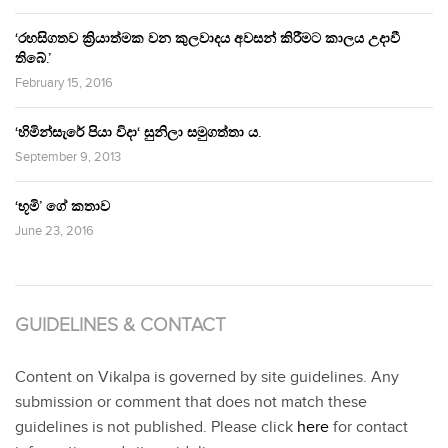
‘රහසිගතව ක්‍රියාත්මක වන කුලවාදය අවසන් කිරීමට කාලය උදාවී
තිබේ.’
February 15, 2016
‘හිමින්සැරේ පියා විදා‘ සුනිලා සමුගත්තා ය.
September 9, 2013
‘භූමි’ ගේ කතාව
June 23, 2016
GUIDELINES & CONTACT
Content on Vikalpa is governed by site guidelines. Any
submission or comment that does not match these
guidelines is not published. Please click
here
for contact