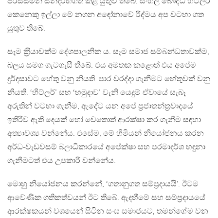
පරිස්සමින් සන්දර්භගත කළ යුතුව තිබේ. සිංහල බෞද්ධ හිට්ලර්
කෙනෙකු ඉල්ලා මේ නගන අඳෝනාවේ රිද්මය අප වටහා ගත
යුතුව තිබේ.
සෑම ක‍්‍රියාවක්ම දේශපාලනික ය. සෑම සමාජ සම්බන්ධතාවක්ම,
බලය සමග ගැටගැසී තිබේ. එය අමතක කළොත් එය අපේම
දුර්දසාවට හේතු වනු නියති. පාර වරද්දා ගැනීමට හේතුවක් වනු
නියති. ‘හිට්ලර්’ සහ ‘හමුදාව’ වැනි යෙදුම් ඒවායේ සැබෑ
අරුතින් වටහා ගැනීම, ඇදේට යන අපේ ප‍්‍රජාතන්ත‍්‍රවාදයේ
ඉතිරිව ඇති දෙයක් හෝ වෙතොත් ආරක්ෂා කර ගැනීම සඳහා
අත්‍යාවශ්‍ය වන්නේය. එසේම, මේ හිමියන් නියෝජනය කරන
අර්ධ-වැඩවසම් බලාධිකාරයේ අපේක්ෂා සහ පරමාදර්ශ හඳුනා
ගැනීමටත් එය උපකාරී වන්නේය.
මොහු නියෝජනය කරන්නේ, ‘ගතානුගත සම්ප‍්‍රදායයි’. ඊටම
ආවේණික ගතිකත්වයන් ඊට තිබේ. ඇදහීමේ සහ සම්ප‍්‍රදායයේ
ආරක්ෂකයන් වශයෙන් සිටින සංඝ සමාජයට, තමන්ගේම වන