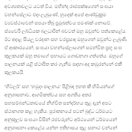
අවශ්‍යතාවලට යටත් විය. මහින්ද රාජපක්ෂගෙන් සංඝයා
වහන්සේලාට එදා ලැබුණේ, හුදෙක් අපේ ආණ්ඩුක‍්‍රම
ව්‍යවස්ථාවෙන් සපයා තිබූ ප‍්‍රමුඛත්වය පමණක් නොවේ.
ස්වෛරී ලබ්ධියක බලධාරින් බවටත් ඔහු ඔවුන්ව පත්කෙළේය.
ඊට අදාළ සියලූ වරදාන සහ වරප‍්‍රසාද ඔහුගෙන් ඔවුන්ට ලැබුණි.
ඒ ආකාරයෙන්, සංඝයා වහන්සේලාගෙන් සමන්විත ප‍්‍රභූ සංඝ
කුලකයක් ඔහු තමාගේ සහායට ගොඩනගා ගත්තේය. ඔහුගේ
පාලනයක් යළි ස්ථාපිත කර ගැනීම සඳහා අද කඹුරන්නේ එකී
කුලකයයි.
‘හිට්ලර්’ සහ ‘හමුදා පාලනය’ පිළිබඳ ඉහත කී හිමියන්ගේ
අනුශාසනාව, ආගමිකත්වය සහ අගතිය අතර
සහසම්බන්ධතාවයේ නිශ්චිත සන්දර්භය තුළ දැන් අපට
ස්ථානගත කළ හැකිය. පුරාතනයේ පටන් බුද්ධ ධර්මයට
අනුකූලව සංඝයා විසින් රජවරුන්ට අර්ථයෙන් ධර්මයෙන්
අනුශාසනා කෙළේය යන්න ඉතිහාසය තුළ සනාථ වන්නේ