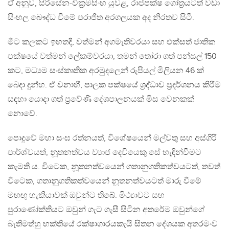
ඒ අනුව, සිරිසේන-වික‍්‍රමසිංහ යුවළ, රාජපක්ෂ ගෝත‍්‍රයටත් වඩා
සිංහල බෞද්ධ වීමේ පරාජිත අරගලයක අද නිරතව සිටී.
මීට කලකට ඉහතදී, වත්මන් අගමැතිවරයා සහ එක්සත් ජාතික
පක්ෂයේ වත්මන් ලේකම්වරයා, තමන් තෝරා ගත් පන්සල් 150
කට, මධ්‍යම සංස්කෘතික අරමුදලෙන් රුපියල් මිලියන 46 ක්
බෙදා දුන්හ. ඒ වනාහී, පාලක පක්ෂයේ ශ‍්‍රද්ධාව ප‍්‍රදර්ශනය කිරීම
සඳහා යොදා ගත් ප‍්‍රවේණි දේශපාලනයක් මිස වෙනකක්
නොවේ.
පොදුවේ මහා සංඝ රත්නයත්, විශේෂයෙන් මල්වතු සහ අස්ගිරි
පාර්ශ්වයත්, නූතනත්වය ව්‍යාජ දෙවියෙකු සේ හැඳින්වීමට
කැමති ය. විටෙක, නූතනත්වයෙන් ගතානුගතිකත්වයටත්, තවත්
විටෙක, ගතානුගතිකත්වයෙන් නූතනත්වයටත් මාරු වීමේ
මහඟු හැකියාවක් ඔවුන්ට තිබේ. මිථ්‍යාවට සහ
පුරාණෝක්තියට ඔවුන් ගැට ගැසී සිටින අතරේම ඔවුන්ගේ
බැතිමත්හු භක්තියේ රක්ෂාගාරයකැයි සිතන දේශයක අතරමංව