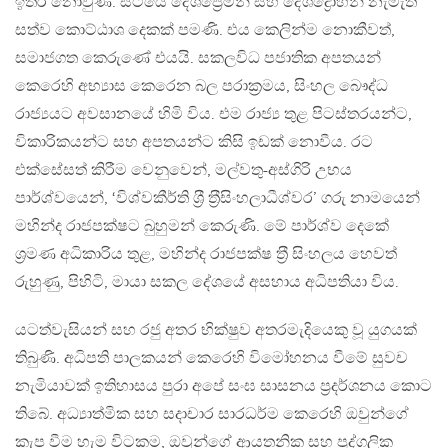
ඉතිරි නොවුණි. සිටියේ දේශප්‍රේමීන් සහ දේශද්‍රෝහීන් නැමැති
සත්ව කොට්ඨාශ දෙකක් පමණි. එය කෙලින්ම නොකීවත්,
සමාජගත කෙරුණේ එයයි. සකලවිධ පජාතික අපතයන්
කෙරෙහි අභ්‍යාස කෙරෙන බල පරාක‍්‍රමය, සිංහල බෞද්ධ
රාජ්‍යයට අවසානයේ හිමි විය. එම රාජ්‍ය තුළ පිටස්තරයන්ට,
විකාරිකයන්ට සහ අපතයන්ට කිසි ඉඩක් නොවීය. රට
එක්සේසත් කිරීම වෙනුවෙන්, මල්වතු-අස්ගිරි උභය
පාර්ශ්වයෙන්, ‘විශ්වකීර්ති ශ‍්‍රී ත‍්‍රීසිංහලාධීශ්වර’ ගරු නාමයෙන්
මහින්ද රාජපක්ෂට බුහුමන් කෙරුණි. මේ පාර්ශ්ව දෙකේ
ශ‍්‍රමණ අධිකාරිය තුළ, මහින්ද රාජපක්ෂ ත‍්‍රී සිංහලය හෙවත්
රුහුණු, පිහිටි, මායා සකල දේශයේ අසහාය අධිපතියා විය.
යටත්වැසියන් සහ රජු අතර භික්ෂුව අතරමැදියෙකු වූ යුගයක්
තිබුණි. අධිපති පාලකයන් කෙරෙහි විමෝහනය වීමේ සුවච
නැමියාවක් ඉතිහාසය පුරා අපේ සංඝ සාසනය ප‍්‍රදර්ශනය කොට
තිබේ. අධ්‍යාත්මික සහ සදාචාර සාරධර්ම කෙරෙහි ඔවුන්ගේ
කැප වීම හැම විටකම, ඔවුන්ගේ ආයතනික සහ පුද්ගලික