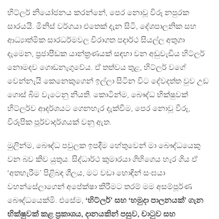
හිට්ලර් නියෝජනය කරන්නේ, පෙර නොවූ විරූ නපුරක
සාරයයි. මිනිස් වර්ගයා එතෙක් දැන සිටි, දේශපාලනික සහ
ආධ්‍යාත්මික සාරධර්මවල චිරාගත පදාර්ථ සියල්ල අතුගා
දැමෙන, ප‍්‍රජාපීඩක යාන්ත‍්‍රණයක් සඳහා වන අඩුවැඩිය හිට්ලර්
නොමදව ගොඩනැගුවේය. ඒ තත්වය තුළ, හිට්ලර් වගේ
වෙන්නැයි කෙනෙකුගෙන් ඉල්ලා සිටින විට දේවදත්ත වුව උඩ
ගොස් බිම වැටෙනු නියති. කොටින්ම, බෞද්ධ භික්ෂුවක්
හිට්ලර්ව ආදර්ශයට ගෙනහැර දැක්වීම, පෙර නොවූ විරූ,
විරූපික පූර්වාදර්ශයක් වනු ඇත.
මුලින්ම, බෞද්ධ පවුලක ඉපදීම හේතුවෙන් මා බෞද්ධයෙකු
වන බව කිව යුතුය. සිද්ධාර්ථ කුමාරයා ගිහිගෙය හැර ගිය ඒ
‘අතහැරීම’ පිළිබඳ ශීලය, මට වඩා හොඳින් සංඝයා
වහන්සේලාගෙන් අපේක්ෂා කිරීමට තරම් මම අසම්පූර්ණ
බෞද්ධයෙක්මි. එසේම,
‘හිට්ලර්’ සහ ‘හමුදා පාලනයක්’ ගැන
භික්ෂුවක් කළ ප‍්‍රකාශය, දානයකින් පසුව, චාටුව සහ