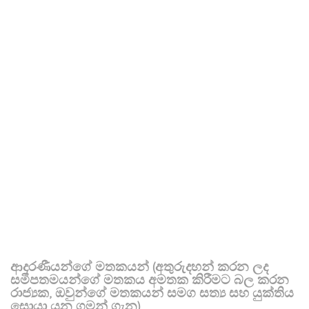
ආදරණීයන්ගේ මතකයන් (අතුරුදහන් කරන ලද
සමීපතමයන්ගේ මතකය අමතක කිරීමට බල කරන
රාජ්‍යක, ඔවුන්ගේ මතකයන් සමග සත්‍ය සහ යුක්තිය
සොයා යන ගමන් ගැන)