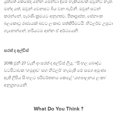
යුත්තේ කෙසේද යන්න පෙන්වා දීමේ හැකියාවක් ඔවුන්ට නැත.
මන්ද යත්, ඔවුන් වෙනසට බිය වන බැවිනි. ඔවුන් සටන්
කරන්නේ, පැරණි ක‍්‍රමයට අනුගතව, පීතෘප‍්‍රාප්ත, සේනාංක
බලකොටු රාජ්‍යයක් බවට ලංකාව පත්කිරීමටයි. හිට්ලර්ව උපුටා
ගැනෙන්නේ, හරියටම අන්න ඒ අර්ථයෙනි.
සරත් ද අල්විස්
2018 ජුනි 27 වැනි දා සරත් ද අල්විස් ලියූ, ‘‘සිංහල බෞද්ධ
වටපිටාවක ‘හමුදාව’ සහ හිට්ලර්’ නැමැති මේ සමග අමුණා
ඇති ලිපිය සිංහලට පරිවර්තනය කෙළේ ‘යහපාලනය ලංකා’
අනුග‍්‍රහයෙනි.
What Do You Think ?