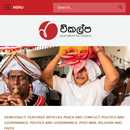
S
Search
MENU
k
for:
i
p
t
o
m
a
i
n
c
o
n
t
e
n
DEMOCRACY
,
FEATURED ARTICLES
,
PEACE AND CONFLICT
,
POLITICS AND
t
GOVERNANCE
,
POLITICS AND GOVERNANCE
,
POST-WAR
,
RELIGION AND
FAITH