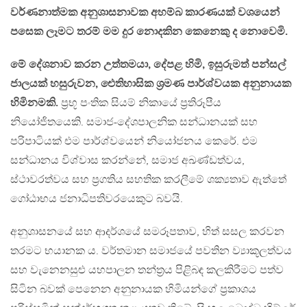
වර්ණනාත්මක අනුශාසනාවක අහම්බ කාරණයක් වශයෙන්
පසෙක ලෑමට තරම් මම දුර නොදකින කෙනෙකු ද නොවෙමි.
මේ දේශනාව කරන උත්තමයා, දේපළ හිමි, ඉසුරුමත් පන්සල්
ජාලයක් හසුරුවන, ඓතිහාසික ශ‍්‍රමණ පාර්ශ්වයක අනුනායක
හිමිනමකි.
ප‍්‍රභූ පංතික සියම් නිකායේ ප‍්‍රතිරූපීය
නියෝජිතයෙකි. සමාජ-දේශපාලනික සන්ධානයක් සහ
පරිපාටියක් එම පාර්ශ්වයෙන් නියෝජනය කෙරේ. එම
සන්ධානය විශ්වාස කරන්නේ, සමාජ අඛණ්ඩත්වය,
ස්ථාවරත්වය සහ ප‍්‍රගතිය සහතික කරලීමේ ශක්‍යතාව ඇත්තේ
ගෝඨාභය ජනාධිපතිවරයෙකුට බවයි.
අනුශාසනයේ සහ ආදර්ශයේ සමරූපතාව, හිත් සසල කරවන
තරමට භයානක ය. වර්තමාන සමාජයේ පවතින ව්‍යාකූලත්වය
සහ වැනෙනසුළු යහපාලන තන්ත‍්‍රය පිළිබඳ කලකිරීමට පත්ව
සිටින බවක් පෙනෙන අනුනායක හිමියන්ගේ ප‍්‍රකාශය