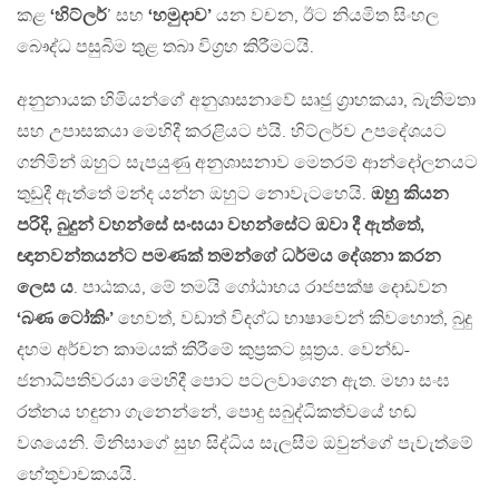
කළ
‘හිට්ලර්
’ සහ
‘හමුදාව’
යන වචන, ඊට නියමිත සිංහල
බෞද්ධ පසුබිම තුළ තබා විග‍්‍රහ කිරීමටයි.
අනුනායක හිමියන්ගේ අනුශාසනාවේ සෘජු ග‍්‍රාහකයා, බැතිමතා
සහ උපාසකයා මෙහිදී කරළියට එයි. හිට්ලර්ව උපදේශයට
ගනිමින් ඔහුට සැපයුණු අනුශාසනාව මෙතරම් ආන්දෝලනයට
තුඩුදී ඇත්තේ මන්ද යන්න ඔහුට නොවැටහෙයි.
ඔහු කියන
පරිදි, බුදුන් වහන්සේ සංඝයා වහන්සේට ඔවා දී ඇත්තේ,
ඥානවන්තයන්ට පමණක් තමන්ගේ ධර්මය දේශනා කරන
ලෙස ය
. පාඨකය, මේ තමයි ගෝඨාභය රාජපක්ෂ දොඩවන
‘බණ ටෝකිං’
හෙවත්, වඩාත් විදග්ධ භාෂාවෙන් කිවහොත්, බුදු
දහම අර්චන කාමයක් කිරීමේ කුප‍්‍රකට සූත‍්‍රය. වෙන්ඩ-
ජනාධිපතිවරයා මෙහිදී පොට පටලවාගෙන ඇත. මහා සංඝ
රත්නය හඳුනා ගැනෙන්නේ, පොදු සබුද්ධිකත්වයේ හඬ
වශයෙනි. මිනිසාගේ සුභ සිද්ධිය සැලසීම ඔවුන්ගේ පැවැත්මේ
හේතුවාචකයයි.