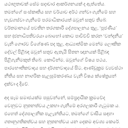
යථාභූතාවක් සේම සදාචාර ආකර්ශනයක් ද ඇත්තේය.
තමන්ගේ සංස්කෘතිය සහ චර්යාව අර්ථ ගන්වා ගැනීමේ සහ
හැඩගස්වා ගැනීමේ පරමාධිකාරයත් ඔවුන් සතුව තිබේ.
වර්තමානයේ පවතින තරගකාරී දේශපාලනය තුළ, ‘පූජණීය’
සහ (ජනාධිපතිවරයා බොහෝ කොට පාවිච්චි කරන ‘වන්දනීය’
වැනි ගෞරව විශේෂණ පද තුළ, ආධ්‍යාත්මික මෙන්ම ලෞකික
දේවල් පිළිබඳ ඔවුන් සතුව ඇතැයි සිතන ඥානයක් පිළිබඳ
පිළිගැනීමකුත් තිබේ. කොටින්ම, ඔවුන්ගේ විෂය පථය,
පාරභෞතිකවාදය සහ දර්ශනවාදයේ සිට, ආණ්ඩුක‍්‍රම ව්‍යවස්ථා
නීතිය සහ නාගරික සැලසුම්කරණය වැනි විෂය ක්ෂේත‍්‍රයන්
දක්වා ද දිවේ.
අද සෑම සමාජයක්ම පසුවන්නේ, සම්ප‍්‍රදායික ක‍්‍රමවේද
වෙනුවට නූතනත්වය උකහා ගැනීමේ අරගලකාරී ගැටුමක ය.
එහෙත් දේශපාලනික පැලැන්තියට, තමන්ගේ වාසිය සඳහා
ගතානුගතිකත්වය සහ නූතනත්වය යන දෙකම අවශ්‍ය කෙරේ.