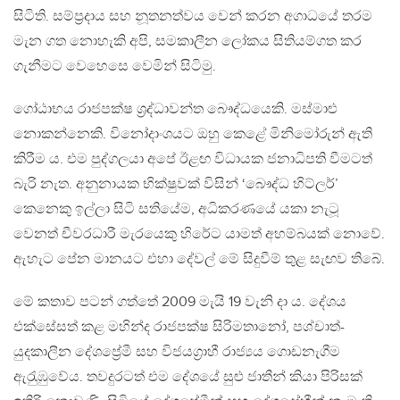
සිටිති. සම්ප‍්‍රදාය සහ නූතනත්වය වෙන් කරන අගාධයේ තරම
මැන ගත නොහැකි අපි, සමකාලීන ලෝකය සිතියම්ගත කර
ගැනීමට වෙහෙසෙ වෙමින් සිටිමු.
ගෝඨාභය රාජපක්ෂ ශ‍්‍රද්ධාවන්ත බෞද්ධයෙකි. මස්මාළු
නොකන්නෙකි. විනෝදාංශයට ඔහු කෙළේ මිනිමෝරුන් ඇති
කිරීම ය. එම පුද්ගලයා අපේ ඊළඟ විධායක ජනාධිපති වීමටත්
බැරි නැත. අනුනායක භික්ෂුවක් විසින් ‘බෞද්ධ හිට්ලර්’
කෙනෙකු ඉල්ලා සිටි සතියේම, අධිකරණයේ යකා නැටූ
වෙනත් චීවරධාරී මැරයෙකු හිරේට යාමත් අහම්බයක් නොවේ.
ඇහැට පේන මානයට එහා දේවල් මේ සිදුවීම් තුළ සැඟව තිබේ.
මේ කතාව පටන් ගත්තේ 2009 මැයි 19 වැනි දා ය. දේශය
එක්සේසත් කළ මහින්ද රාජපක්ෂ සිරිමතානෝ, පශ්චාත්-
යුදකාලීන දේශප්‍රේමී සහ විජයග‍්‍රාහී රාජ්‍යය ගොඩනැගීම
ඇරැුඹුවේය. තවදුරටත් එම දේශයේ සුළු ජාතීන් කියා පිරිසක්