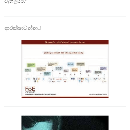
චැනලයට."
ආරක්ෂාවන්න..!