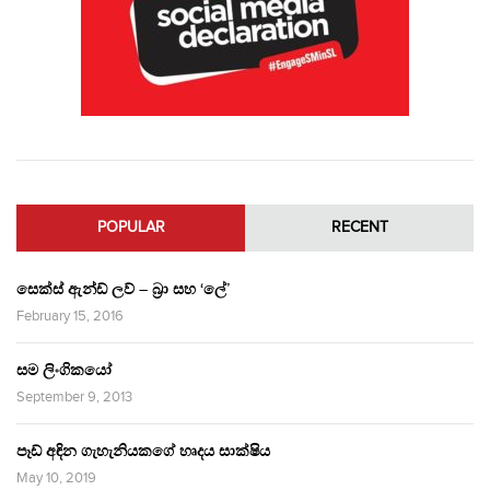
POPULAR
RECENT
සෙක්ස් ඇන්ඩ් ලව් – බ්‍රා සහ ‘ලේ’
February 15, 2016
සම ලිංගිකයෝ
September 9, 2013
පෑඩ් අඳින ගැහැනියකගේ හෘදය සාක්ෂිය
May 10, 2019