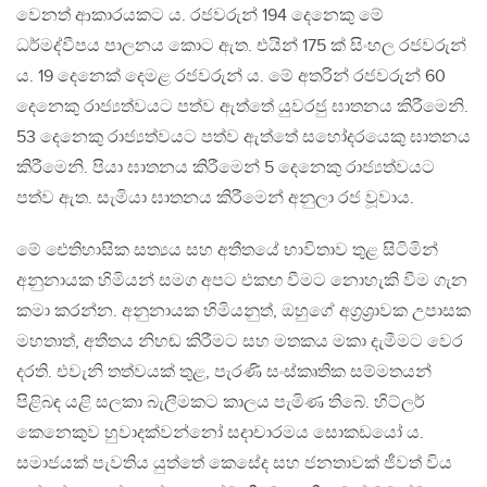
වෙනත් ආකාරයකට ය. රජවරුන් 194 දෙනෙකු මේ
ධර්මද්වීපය පාලනය කොට ඇත. එයින් 175 ක් සිංහල රජවරුන්
ය. 19 දෙනෙක් දෙමළ රජවරුන් ය. මේ අතරින් රජවරුන් 60
දෙනෙකු රාජ්‍යත්වයට පත්ව ඇත්තේ යුවරජු ඝාතනය කිරීමෙනි.
53 දෙනෙකු රාජ්‍යත්වයට පත්ව ඇත්තේ සහෝදරයෙකු ඝාතනය
කිරීමෙනි. පියා ඝාතනය කිරීමෙන් 5 දෙනෙකු රාජ්‍යත්වයට
පත්ව ඇත. සැමියා ඝාතනය කිරීමෙන් අනුලා රජ වූවාය.
මේ ඓතිහාසික සත්‍යය සහ අතීතයේ භාවිතාව තුළ සිටිමින්
අනුනායක හිමියන් සමග අපට එකඟ වීමට නොහැකි වීම ගැන
කමා කරන්න. අනුනායක හිමියනුත්, ඔහුගේ අග‍්‍රශ‍්‍රාවක උපාසක
මහතාත්, අතීතය නිහඬ කිරීමට සහ මතකය මකා දැමීමට වෙර
දරති. එවැනි තත්වයක් තුළ, පැරණි සංස්කෘතික සම්මතයන්
පිළිබඳ යළි සලකා බැලීමකට කාලය පැමිණ තිබේ. හිට්ලර්
කෙනෙකුව හුවාදක්වන්නෝ සදාචාරමය සොකඩයෝ ය.
සමාජයක් පැවතිය යුත්තේ කෙසේද සහ ජනතාවක් ජීවත් විය