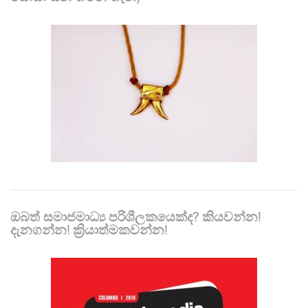
ඔබත් සමාජමාධ්‍ය පරිශීලකයෙක්ද? කියවන්න!
දැනගන්න! ක්‍රියාත්මකවන්න!