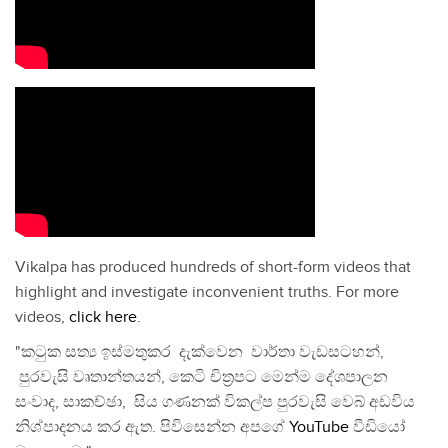
Vikalpa has produced hundreds of short-form videos that
highlight and investigate inconvenient truths. For more
videos,
click here
.
"කටුක සත්‍ය ඉස්මතුකර දැක්වෙන වාර්තා වැඩසටහන්,
පුරවැසි වෘතාන්තයන්, කෙටි චිත්‍රපට මෙන්ම දේශපාලන
සංවාද, සාකච්ඡා, සිය ගණනක් විකල්ප පුරවැසි වෙබ් අඩවිය
නිශ්පාදනය කර ඇත. පිවිසෙන්න අපගේ
YouTube
වීඩියෝ