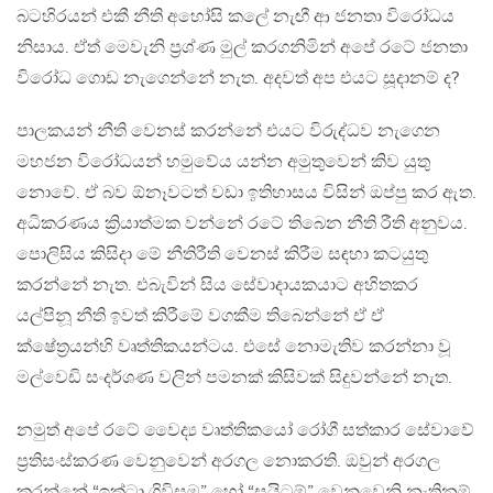
බටහිරයන් එකී නීති අහෝසි කලේ නැඟී ආ ජනතා විරෝධය
නිසාය​. ඒත් මෙවැනි ප්‍රශ්ණ මුල් කරගනිමින් අපේ රටේ ජනතා
විරෝධ ගොඩ නැගෙන්නේ නැත​. අදවත් අප එයට සූදානම් ද​?
පාලකයන් නීති වෙනස් කරන්නේ එයට විරුද්ධව නැගෙන
මහජන විරෝධයන් හමුවේය​ යන්න අමුතුවෙන් කිව යුතු
නොවේ. ඒ බව ඕනෑවටත් වඩා ඉතිහාසය විසින් ඔප්පු කර ඇත​.
අධිකරණය ක්‍රියාත්මක වන්නේ රටේ තිබෙන නීති රීති අනුවය​.
පොලිසිය කිසිදා මේ නීතිරීති වෙනස් කිරීම සඳහා කටයුතු
කරන්නේ නැත​. එබැවින් සිය සේවාදායකයාට අහිතකර
යල්පිනූ නීති ඉවත් කිරීමේ වගකීම තිබෙන්නේ ඒ ඒ
ක්ෂේත්‍රයන්හි වෘත්තිකයන්ටය​. එසේ නොමැතිව කරන්නා වූ
මල්වෙඩි සංදර්ශණ වලින් පමනක් කිසිවක් සිදුවන්නේ නැත​.
නමුත් අපේ රටේ වෛද්‍ය වෘත්තිකයෝ රෝගී සත්කාර සේවාවේ
ප්‍රතිසංස්කරණ වෙනුවෙන් අරගල නොකරති. ඔවුන් අරගල
කරන්නේ “ඉක්ටා ගිවිසුම” හෝ “සයිටම්” වෙනුවෙනි.නැතිනම්