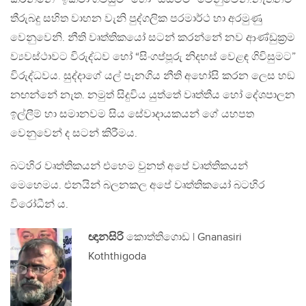
තීරුබදු සහිත වාහන වැනි පුද්ගලික පරමාර්ථ හා අරමුණු
වෙනුවෙනි. නීති වෘත්තිකයෝ සටන් කරන්නේ නව ආණ්ඩුක්‍රම
ව්‍යවස්ථාවට විරුද්ධව හෝ “සිංගප්පූරු නිදහස් වෙළඳ ගිවිසුමට”
විරුද්ධවය​. සුද්දාගේ යල් පැනගිය නීති අහෝසි කරන ලෙස හඞ
නඟන්නේ නැත​. නමුත් සිදුවිය යුත්තේ වෘත්තීය හෝ දේශපාලන
ඉල්ලීම් හා සමානවම සිය සේවාදායකයන් ගේ යහපත
වෙනුවෙන් ද සටන් කිරීමය​.​
බටහිර වෘත්තිකයන් එහෙම වුනත් අපේ වෘත්තිකයන්
මෙහෙමය​. එනයින් බලනකල අපේ වෘත්තිකයෝ බටහිර
විරෝධීන් ය​.
ඥානසිරි
කොත්තිගොඩ​ | Gnanasiri
Koththigoda