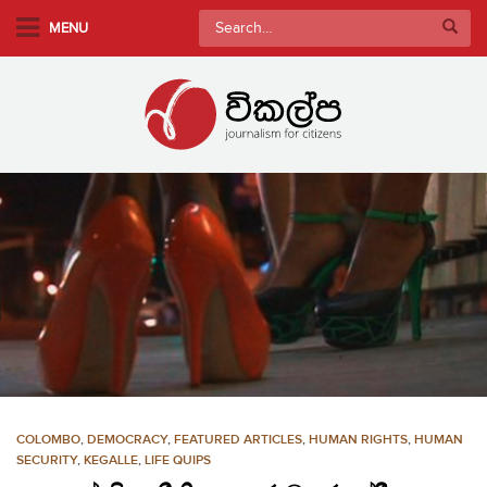
S
Search
MENU
k
for:
i
p
t
o
m
a
i
n
c
o
n
t
e
n
COLOMBO
,
DEMOCRACY
,
FEATURED ARTICLES
,
HUMAN RIGHTS
,
HUMAN
t
SECURITY
,
KEGALLE
,
LIFE QUIPS