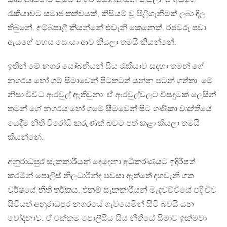
රැකියාවට සමාජ තත්වයක්, කිසියම් වූ පිළිගැනීමක් ලබා දීල
තිබුනේ. අම්බපාළී කියන්නේ එවැනි කෙනෙක්. රජවරු පවා
ඇයගේ පහස සොයා ආව කියලා තමයි කියන්නේ.
ඉතින් මේ නගර සෝබනියන් සිය රැකියාව සඳහා තමන් ගේ
නගරය හෝ ගම් සීමාවෙන් පිටතටත් යන්න පටන් ගත්තා. මේ
නිසා විවිධ ආරවුල් ඇතිවුනා. ඒ ආරවුල්වලට විසදුමක් ලෙසින්
තමන් ගේ නගරය හෝ ගමේ සීමවෙන් පිට ගණිකා වෘත්තියේ
යෙදීම නීති විරෝධී කරුණක් බවට පත් කළා කියලා තමයි
කියන්නේ.
අනුරාධපුර සැකකාරියන් දෙදෙනා අධිකරණයට ඉදිරිපත්
කරමින් පොලිස් නිලධාරීන්ද පවසා ඇත්තේ දහවැනි ශත
වර්ෂයේ නීති තර්කය. එනම් සැකකාරියන් මැදවච්චියේ පදිංචිව
සිටියත් අනුරාධපුර නගරයේ ගැවසෙමින් සිටි බවයි යන
චෝදනාව​. ඒ එක්කම පොලිසිය සිය නීතියේ සීමාව ඉක්මවා