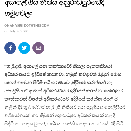
අයාලේ ගිය නීතිය අනුරාධපුරයේදී
හමුවෙලා
GNANASIRI KOTHTHIGODA
on
July 5, 2018
“හැමදාම අයාලේ යන කාන්තාවෝ කියලා සැකකාරියෝ
අධිකරණයට ඉදිරිපත් කරනවා. නමුත් කවදාවත් ඔවුන් සමඟ
යහන් ගතවන පිරිමි අධිකරණයට ඉදිරිපත් කරන්නේ නෑ.
පොලිසිය ඒ අයවත් අධිකරණයට ඉදිරිපත් කරන්න​. බොරුවට
කාන්තාවන් විතරක් අධිකරණයට ඉදිරිපත් කරන්න එපා”
යි
නලින් දිමුතු බණ්ඩාර නැමැති නීතිඥවරයා පසුගියදා පොලීසියට
අභියෝගයක් කර තිබුනේ අනුරාධපුර අධිකරණයක් තුළ දී.
සිද්ධියට පාදක වුනේ, ගණිකා වෘත්තිය සඳහා නගරයේ රැඳී සිටි