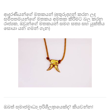
ආදරණීයන්ගේ මතකයන් (අතුරුදහන් කරන ලද
සමීපතමයන්ගේ මතකය අමතක කිරීමට බල කරන
රාජ්‍යක, ඔවුන්ගේ මතකයන් සමග සත්‍ය සහ යුක්තිය
සොයා යන ගමන් ගැන)
ඔබත් සමාජමාධ්‍ය පරිශීලකයෙක්ද? කියවන්න!