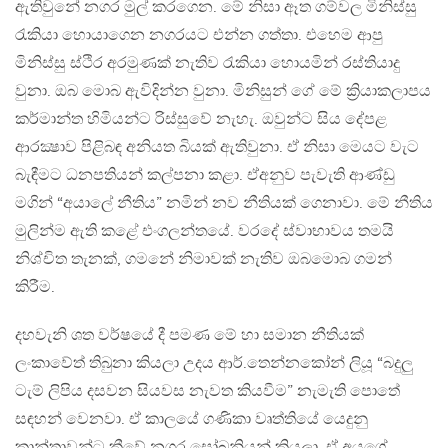
ඇතිවුනේ නගර මුල් කරගෙන​. මේ නිසා ඈත ගම්වල මිනිස්සු
රැකියා හොයාගෙන නගරයට එන්න ගත්තා. එහෙම ආපු
මිනිස්සු ස්ථිර අරමුණක් නැතිව රැකියා හොයමින් රස්තියාදු
වුනා. ඔබ මොබ ඇවිදින්න වුනා. මිනිසුන් ගේ මේ ක්‍රියාකලාපය
කර්මාන්ත හිමියන්ට රිස්සුවේ නැහැ. ඔවුන්ට සිය දේපළ
ආරක්‍ෂාව පිළිබඳ අනියත බියක් ඇතිවුනා. ඒ නිසා මෙයට වැට
බැඳීමට ධනපතියන් කල්පනා කළා. ඒඅනුව පැවැති ආණ්ඩු
මගින් “අයාලේ නීතිය” නමින් නව නීතියක් ගෙනාවා. මේ නීතිය
මුලින්ම ඇති කළේ එංගලන්තයේ. වරදේ ස්වාභාවය​ තමයි
නිශ්චිත තැනක්, ගමනේ නිමාවක් නැතිව ඔබමොබ ගමන්
කිරීම.
දහවැනි ශත වර්ෂයේ දී පමණ මේ හා සමාන නීතියක්
ලංකාවේත් තිබුනා කියලා උදය ආර්.තෙන්නකෝන් ලියූ “බදුලු
ටැම් ලිපිය දසවන සියවස නැවත කියවීම​” නැමැති පොතේ
සඳහන් වෙනවා. ඒ කාලයේ ගණිකා වෘත්තියේ යෙදුනු
කාන්තාවන්ට කීවේ නගර සෝබනියන් කියලා. ඒ අයගේ