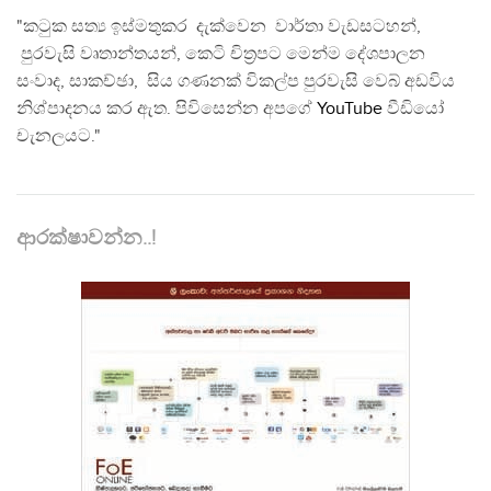
"කටුක සත්‍ය ඉස්මතුකර දැක්වෙන වාර්තා වැඩසටහන්,
පුරවැසි වෘතාන්තයන්, කෙටි චිත්‍රපට මෙන්ම දේශපාලන
සංවාද, සාකච්ඡා, සිය ගණනක් විකල්ප පුරවැසි වෙබ් අඩවිය
නිශ්පාදනය කර ඇත. පිවිසෙන්න අපගේ
YouTube
වීඩියෝ
චැනලයට."
ආරක්ෂාවන්න..!