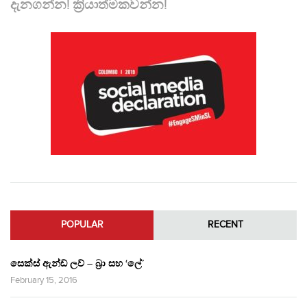
දැනගන්න! ක්‍රියාත්මකවන්න!
POPULAR
RECENT
සෙක්ස් ඇන්ඩ් ලව් – බ්‍රා සහ ‘ලේ’
February 15, 2016