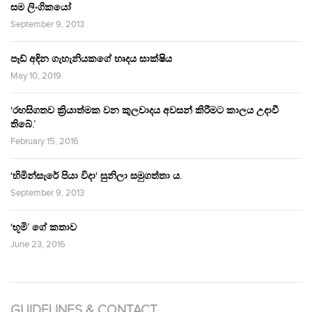
සම ලිංගිකයෝ
September 9, 2013
පෑඩ් අඳින ගැහැනියකගේ හෘදය සාක්ෂිය
May 10, 2019
‘රහසිගතව ක්‍රියාත්මක වන කුලවාදය අවසන් කිරීමට කාලය උදාවී
තිබේ.’
February 15, 2016
‘හිමින්සැරේ පියා විදා‘ සුනිලා සමුගත්තා ය.
September 9, 2013
‘භූමි’ ගේ කතාව
June 23, 2016
GUIDELINES & CONTACT