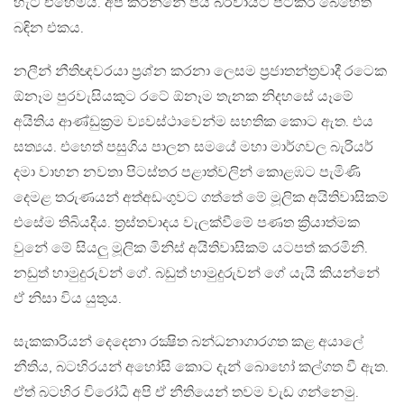
හැටි එහෙමය​. අපි කරන්නේ පය බරවායට පිටිකර බෙහෙත්
බඳින එකය.
නලීන් නීතිඥවරයා ප්‍රශ්න කරනා ලෙසම ප්‍රජාතන්ත්‍රවාදී රටෙක
ඕනෑම පුරවැසියකුට රටේ ඕනෑම තැනක නිදහසේ යෑමේ
අයිතිය ආණ්ඩුක්‍රම ව්‍යවස්ථාවෙන්ම සහතික කොට ඇත​. එය
සත්‍යය​. එහෙත් පසුගිය පාලන සමයේ මහා මාර්ගවල බැරියර්
දමා වාහන නවතා පිටස්තර පළාත්වලින් කොළඹට පැමිණි
දෙමළ තරුණයන් අත්අඩංගුවට ගත්තේ මේ මූලික අයිතිවාසිකම්
එසේම තිබියදීය. ත්‍රස්තවාදය​ වැලක්වීමේ පණත ක්‍රියාත්මක
වුනේ මේ සියලු මූලික මිනිස් අයිතිවාසිකම් යටපත් කරමිනි.
නඩුත් හාමුදුරුවන් ගේ. බඩුත් හාමුදුරුවන් ගේ යැයි කියන්නේ
ඒ නිසා විය යුතුය​.
සැකකාරියන් දෙදෙනා රක්‍ෂිත බන්ධනාගාරගත කළ අයාලේ
නීතිය, බටහිරයන් අහෝසි කොට දැන් බොහෝ කල්ගත වී ඇත​.
ඒත් බටහිර විරෝධී අපි ඒ නීතියෙන් තවම වැඩ ගන්නෙමු.