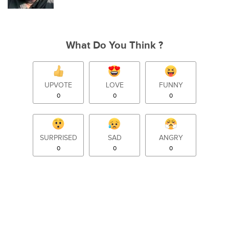
What Do You Think ?
UPVOTE
LOVE
FUNNY
0
0
0
SURPRISED
SAD
ANGRY
0
0
0