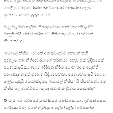
බවට සැක කරමින් කාන්තාවන් දෙදෙනෙක් අත්ඩංගුවට ගත්
පොලිසිය ඔවුන් රක්‍ෂිත බන්ධනාගාර ගතකරන ලෙස
අධිකරණයෙන් ඉල්ලා සිටීම​.
බැලූ බැල්මට නලින් නීතිඥවරයාගේ තර්කය නිවැරදියි.
මානුෂිකයි. ඒත් ඒ තර්කයට නීතිය තුළ වලංගු භාවයක්
තියෙනවාද​?
“අයාලේ නීතිය” යටතේ අත් අඩංගුවට ගන්නේ තනි
පුද්ගලයෙක්. නීතිඥවරයාගේ තර්කයට අනුව එක් චූදිතයෙක්
පමනක් අධිකරණයට ඉදිරිපත් කිරීම මොන තරම් අයුක්ති
සහගතද​? නමුත් එහෙම සිද්ධවෙනවා. එහෙමනම් අපි සොයා
බැලිය යුතුයි මොකක්ද මේ “අයාලේ නීතිය” යි කියන්නේ.. මේ
නීතිය බල ගැන්වීමට බලපෑ සමාජ සංදර්භය මොකක්ද​?
18 වැනි ශත වර්ෂයේ යුරෝපයේ යකඩ හොයා ගැනීමත් සමඟ
කාර්මික විප්ලවයක් ඇතිවුනා. මුලින් මුලින් කර්මාන්ත