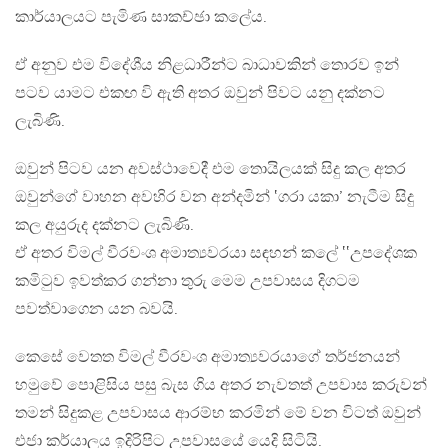
කාර්යාලයට පැමිණ සාකච්ඡා කලේය.
ඒ අනුව එම විදේශීය නිළධාරීන්ට බාධාවකින් තොරව ඉන්
පටව යාමට එකඟ වි ඇති අතර ඔවුන් පිවට යනු දක්නට
ලැබිණි.
ඔවුන් පිටව යන අවස්ථාවෙදී එම තොයිලයක් සිදු කල අතර
ඔවුන්ගේ වාහන අවහිර වන අන්දමින් ‛ගරා යකා’ නැටීම සිදු
කල අයුරුද දක්නට ලැබිණි.
ඒ අතර විමල් වීරවංශ අමාත්‍යවරයා සඳහන් කලේ ‛‛උපදේශක
කමිටුව ඉවත්කර ගන්නා තුරු මෙම උපවාසය දිගටම
පවත්වාගෙන යන බවයි.
කෙසේ වෙතත විමල් වීරවංශ අමාත්‍යවරයාගේ තර්ජනයන්
හමුවේ පොළිසිය පසු බැස ගිය අතර නැවතත් උපවාස කරුවන්
තමන් සිදුකළ උපවාසය ආරම්භ කරමින් මේ වන විටත් ඔවුන්
එජා කර්යාලය ඉදිරිපිට උපවාසයේ යෙදි සිටියි.