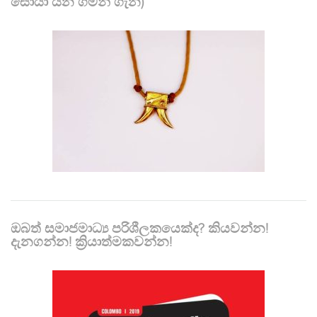
සොයා යන ගමන් ගැන)
ඔබත් සමාජමාධ්‍ය පරිශීලකයෙක්ද? කියවන්න!
දැනගන්න! ක්‍රියාත්මකවන්න!