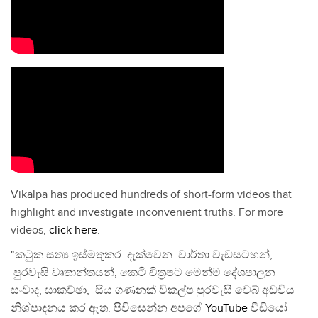
Vikalpa has produced hundreds of short-form videos that
highlight and investigate inconvenient truths. For more
videos,
click here
.
"කටුක සත්‍ය ඉස්මතුකර දැක්වෙන වාර්තා වැඩසටහන්,
පුරවැසි වෘතාන්තයන්, කෙටි චිත්‍රපට මෙන්ම දේශපාලන
සංවාද, සාකච්ඡා, සිය ගණනක් විකල්ප පුරවැසි වෙබ් අඩවිය
නිශ්පාදනය කර ඇත. පිවිසෙන්න අපගේ
YouTube
වීඩියෝ