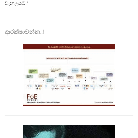
චැනලයට."
ආරක්ෂාවන්න..!