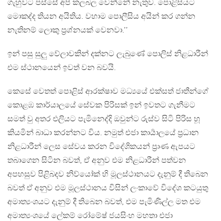
ගැහුවට පස්සේ අපි කලබල වෙන්නේ නැතුව. පොළිසියට
මොකද්ද තියන අයිතිය. වහාම පොලීසිය අයින් කර ගන්න
නැතිනම් ලොකු ප්‍රශ්නයක් වෙනවා.’’
ඉන් පසු සුලු වේලාවකින් දක්නට ලැබුණේ පොලිස් නිළධාරීන්
එම ස්ථානයෙන් ඉවත් වන බවයි.
කෙසේ වෙතත් පොළිස් ආරක්ෂාව මධ්‍යයේ එක්සත් ජාතීන්ගේ
කොළඹ කාර්යාලයේ සේවක පිරිසක් ඉන් ඉවතට ගැනීමට
සමත් වු අතර එලියට පැමිනෙද්දි ඔවුන්ට රුස්ව සිටි පිරිස හූ
කියමින් බාධා කරන්නට විය. නමුත් එජා කාර්‍යාලයේ ප්‍රධාන
නිළධාරීන් ලෙස සේවය කරන විදේශිකයන් ප්‍රාණ ඇපයට
තබාගෙන සිටින බවත්, ඒ අනුව එම නිළධාරීන් පත්වන
අපහසුව පිළිබදව නිව්යෝක් හි මූලස්ථානයට දැනුම් දී තිබෙන
බවත් ඒ අනුව එම මූලස්ථානය විසින් ලංකාවේ විදේශ කටයුතු
අමාත්‍යංශයට දැනුම් දී තිබෙන බවත්, එම පැමිණිල්ල මත එම
අමාත්‍යංශයේ ලේකම් රෝමේෂ් ජයසිංහ මහතා එජා