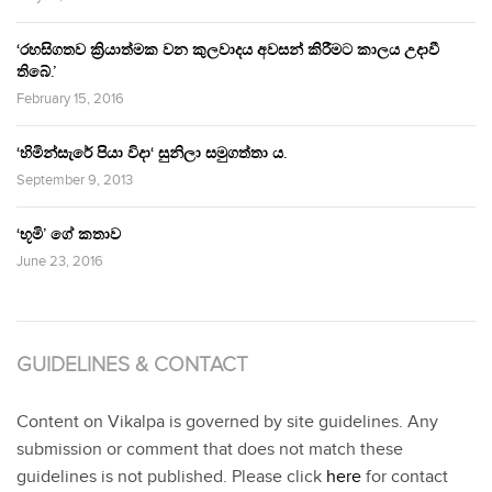
‘රහසිගතව ක්‍රියාත්මක වන කුලවාදය අවසන් කිරීමට කාලය උදාවී
තිබේ.’
February 15, 2016
‘හිමින්සැරේ පියා විදා‘ සුනිලා සමුගත්තා ය.
September 9, 2013
‘භූමි’ ගේ කතාව
June 23, 2016
GUIDELINES & CONTACT
Content on Vikalpa is governed by site guidelines. Any
submission or comment that does not match these
guidelines is not published. Please click
here
for contact