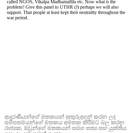
ආදරණීයන්ගේ මතකයන් (අතුරුදහන් කරන ලද
සමීපතමයන්ගේ මතකය අමතක කිරීමට බල කරන
රාජ්‍යක, ඔවුන්ගේ මතකයන් සමග සත්‍ය සහ යුක්තිය