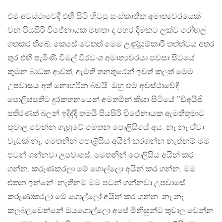
එම අවස්ථාවෙදී එහි සිටි හිටපු සංස්කෘතික අමාත්‍යවරයෙක්
වන පියසිරි විජේනායක මහතා ද පහර දීමකට ලක්ව රෝහල්
ගතකර තිබේ. කෙසේ වෙතත් මෙම උණුසුම්කාරී තත්ත්වය අතර
තුර එහි පැමිණි විමල් වීරවංශ අමාත්‍යවරයා පවසා සිටයේ
කුමන බාධක ආවත්, ඇමති තනතුරෙන් ඉවත් කලත් මෙම
උපවාසය අත් නොහරින බවයි. ඔහු එම අවස්ථාවේදී
පොලිස්පතිට දුරකතනයෙන් අමතමින් කියා සිටියේ ‛‛ඩීඅයිජී
පතිරණත් බලන් ඉදිද්දි තමයි පියසිරි විජේනායක ඇමතිතුමාට
තුවාල වෙන්න ගැහුවේ මෙතන පොලීසියේ අය. නෑ නෑ ඒවා
වැඩක් නෑ. මෙතනින් පොළිසිය අයින් කරගන්න නැත්නම් මම
පටන් ගන්නවා උපවාසේ. මෙතනින් පොලීසිය අයින් කර
ගන්න. කරුණකරලා මේ ගොල්ලො අයින් කර ගන්න. මම
එතන ඉන්නේ. නැතිනම් මම පටන් ගන්නවා උපවාසේ.
කරුණාකරලා මේ ගොල්ලෝ අයින් කර ගන්න. නෑ නෑ
කලබලවෙන්නේ ඔයගොල්ලො අපේ මිනිසුන්ට තුවාල වෙන්න