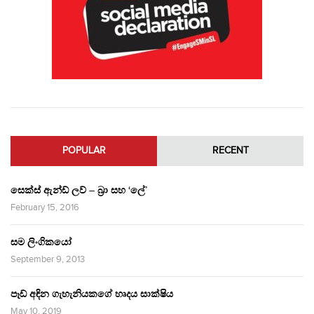
POPULAR
RECENT
සෙක්ස් ඇන්ඩ් ලව් – බ්‍රා සහ ‘ලේ’
February 15, 2016
සම ලිංගිකයෝ
September 9, 2013
පෑඩ් අඳින ගැහැනියකගේ හෘදය සාක්ෂිය
May 10, 2019