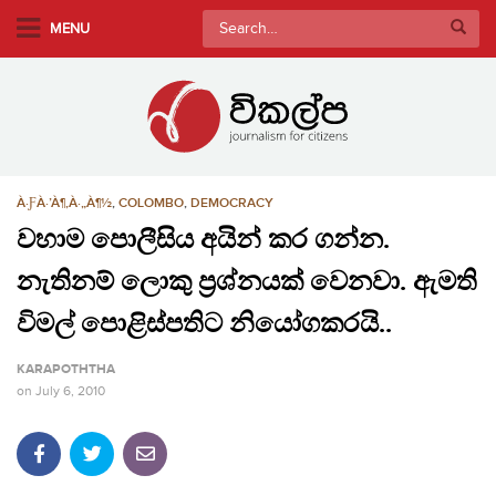
S
Search
MENU
k
for:
i
p
t
o
m
À·ƑÀ·’À¶‚À·„À¶½
,
COLOMBO
,
DEMOCRACY
a
i
වහාම පොලීසිය අයින් කර ගන්න.
n
නැතිනම් ලොකු ප්‍රශ්නයක් වෙනවා. ඇමති
c
o
විමල් පොළිස්පතිට නියෝගකරයි..
n
KARAPOTHTHA
t
on
July 6, 2010
e
n
t