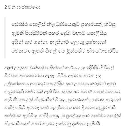
2 වන සංස්කරණය
ජ්‍යේෂ්ඨ පොලිස් නිළධාරියෙකුට ප්‍රහාරයක්, හිටපු
ඇමති පියසිරිටත් පහර දෙයි. වහාම පොලීසිය
අයින් කර ගන්න. නැතිනම් ලොකු ප්‍රශ්නයක්
වෙනවා. ඇමති විමල් පොළිස්පතිට නියෝගකරයි..
අද(6 උදෑසන එක්සත් ජාතීන්ගේ කාර්යාලය ඉදිරිපිටදී විමල්
වීරවංශ අමාත්‍යවරයා ඇතුලු පිරිස ආරම්භ කරන ලද
උද්ඝෝෂනය අතරතුර පොලීසිය සහ උපවාස කරුවන් අතර
ගැටුම්කාරී තත්වයක් ඇති විය. සවස 5ට පමණ එම ස්ථානයට
පැමිණි පොලිස් නිළධාරීන් විශාල ප්‍රමාණයක් උපවාස කරුවන්
වාඩිලා සිටි අට්ටාලයක් ගැලවීමට යාමේ දී මෙම ගැටුම්කාරී
තත්ත්වය ඇතිවිය. එහිදී කොළඹ ප්‍රදේශය බාර ජ්‍යේෂ්ඨ පොළිස්
නිළධාරීයෙක් පහර කෑමට ලක්වනු දක්නට ලැබිණී.