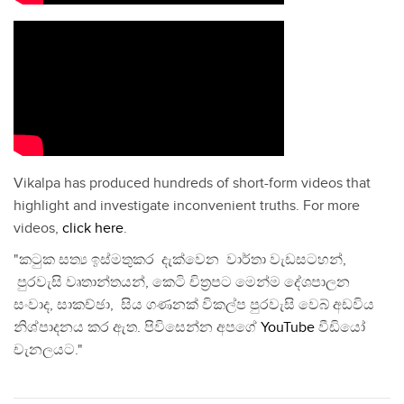
Vikalpa has produced hundreds of short-form videos that
highlight and investigate inconvenient truths. For more
videos,
click here
.
"කටුක සත්‍ය ඉස්මතුකර දැක්වෙන වාර්තා වැඩසටහන්,
පුරවැසි වෘතාන්තයන්, කෙටි චිත්‍රපට මෙන්ම දේශපාලන
සංවාද, සාකච්ඡා, සිය ගණනක් විකල්ප පුරවැසි වෙබ් අඩවිය
නිශ්පාදනය කර ඇත. පිවිසෙන්න අපගේ
YouTube
වීඩියෝ
චැනලයට."