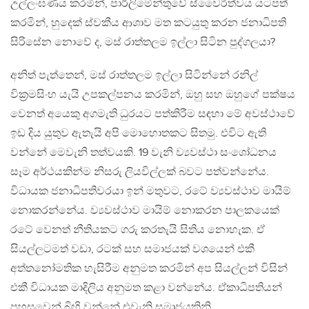
උල්ලංඝණය කරමින්, පාර්ලිමේන්තුවේ ස්වෛරීත්වය යටපත්
කරමින්, හුදෙක් ස්වකීය ආශාව මත කටයුතු කරන ජනාධිපති
සිරිසේන නොවේ ද, මස් රාත්තලම ඉල්ලා සිටින පුද්ගලයා?
අනිත් පැත්තෙන්, මස් රාත්තලම ඉල්ලා සිටින්නේ රනිල්
වික‍්‍රමසිංහ යැයි උපකල්පනය කරමින්, ඔහු සහ ඔහුගේ පක්ෂය
වෙනත් අයෙකු අගමැති ධුරයට පත්කිරීම සඳහා මේ අවස්ථාවේ
ඉඩ දිය යුතුව ඇතැයි අපි මොහොතකට සිතමු. එවිට ඇති
වන්නේ මෙවැනි තත්වයකි. 19 වැනි ව්‍යවස්ථා සංශෝධනය
සෑම අර්ථයකින්ම නිසරු ලියවිල්ලක් බවට පත්වන්නේය.
විධායක ජනාධිපතිවරයා ඉන් මතුවට, රටේ ව්‍යවස්ථාව මායිම්
නොකරන්නේය. ව්‍යවස්ථාව මායිම් නොකරන පාලකයෙක්
රටේ වෙනත් නීතියකට ගරු කරතැයි සිතිය නොහැක. ඒ
සියල්ලටමත් වඩා, රටක් සහ සමාජයක් වශයෙන් එකී
අත්තනෝමතික හැසිරීම අනුමත කරමින් අප සියල්ලන් විසින්
එකී විධායක මාදිලිය අනුමත කළා වන්නේය. ඒකාධිපතියන්
පහසුවෙන් බිහි වන්නේ එවැනි සමාජයකිනි.