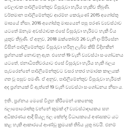
වේලාවක පාර්ලිමේන්තුව විසුරුවා හැරිය හැකිව තිබුණි.
වර්තමාන පාර්ලිමේන්තුව ආරම්භ කෙරුණේ 2015 අගෝස්තු
මාසයේ නිසා, 2016 අගෝස්තු මාසයෙන් පසු පරණ ව්‍යවස්ථාව
යටතේ ඕනෑම අවස්ථාවක එසේ විසුරුවා හැරීමට හැකි විය
යුතුව තිබුණි. ඒ අනුව, 2018 ඔක්තෝබර් 26 වැනි දා සිරිසේන
විසින් පාර්ලිමේන්තුව විසුරුවා හරිනු ලැබීම කිසි විදිහකින්
ප‍්‍රශ්නයක් නොවනු ඇත. එහෙත් 19 වැනි ව්‍යවස්ථා සංශෝධනය
යටතේ, ජනාධිපතිවරයාට එසේ විසුරුවා හැරිය හැකි බලය
පැවරෙන්නේ පාර්ලිමේන්තුවට වසර හතර හමාරක කාලයක්
ගත වූ පසුව පමණි. ඒ අනුව, පාර්ලිමේන්තුව විසුරුවා හැරීමත්
අද ප‍්‍රශ්නයක් වී ඇත්තේ 19 වැනි ව්‍යවස්ථා සංශෝධනය නිසා ය.
ඉතිං, ප‍්‍රශ්නය මෙසේ විග‍්‍රහ කිරීමෙන් කෙනෙකු
බලාපොරොත්තු වන්නේ කුමක් ද? ව්‍යවස්ථාදායකය සහ
අධිකරණය ආදී සියලූ බල කේන්ද්‍ර විධායකයේ අණසකට යට
කළ හැකි ආකාරයේ ආණ්ඩු ක‍්‍රමයක් තිබිය යුතු බවයි. එනම්