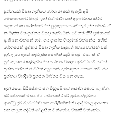
ප‍්‍රශ්නයක් විසඳා ගැනීමට මාර්ග දෙකක් ඇතැයි අපි
මොහොතකට සිතමු. ඉන් එක් මාර්ගයක් අනුගමනය කිරීම
සඳහා අවශ්‍ය කරන්නේ එක් පුද්ගලයෙකුගේ කැමැත්ත පමණි. ඒ
කැමැත්ත මත ප‍්‍රශ්නය විසඳා ගැනීමෙන්, වෙනත් කිසි ප‍්‍රශ්නයක්
ඇති නොවන්නේ නම්, එය ප‍්‍රශස්ත විසඳුමක් වන්නේය. අනිත්
මාර්ගයෙන් ප‍්‍රශ්නය විසඳා ගැනීම සඳහාත් අවශ්‍ය වන්නේ එක්
පුද්ගලයෙකුගේ කැමැත්ත පමණක් යැයි සිතමු. එහෙත්, ඒ
පුද්ගලයාගේ කැමැත්ත මත ප‍්‍රශ්නය විසඳන අවස්ථාවේ, තවත්
ප‍්‍රශ්න රාශියක් ඒ මගින් අලූතෙන් උත්පාදනය කෙරේ නම්, එය
ප‍්‍රශ්නය විසඳීමේ ප‍්‍රශස්ත මාර්ගය විය නොහැක.
දැන් මෙය, සිරිසේනට සහ වික‍්‍රමසිංහට ආදේශ කොට බලන්න.
සිරිසේනගේ මතය ජය ගත්තොත් රටේ ප‍්‍රජාතන්ත‍්‍රවාදය,
ආණ්ඩුක‍්‍රම ව්‍යවස්ථාව සහ පාර්ලිමේන්තුව ආදී සියලූ ආයතන
සහ පාලන පද්ධති බෙලහීන වන්නේය. විකෘති වන්නේය.