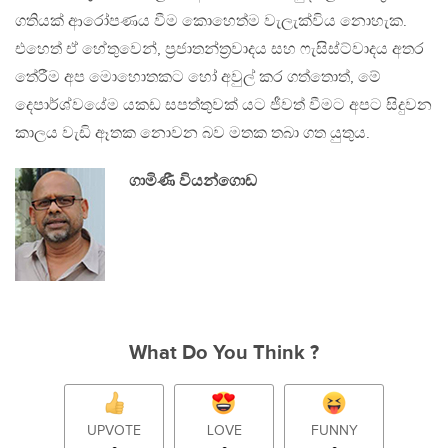
ගතියක් ආරෝපණය වීම කොහෙත්ම වැලැක්විය නොහැක.
එහෙත් ඒ හේතුවෙන්, ප‍්‍රජාතන්ත‍්‍රවාදය සහ ෆැසිස්ට්වාදය අතර
තේරීම අප මොහොතකට හෝ අවුල් කර ගත්තොත්, මේ
දෙපාර්ශ්වයේම යකඩ සපත්තුවක් යට ජීවත් වීමට අපට සිදුවන
කාලය වැඩි ඈතක නොවන බව මතක තබා ගත යුතුය.
ගාමිණී වියන්ගොඩ
What Do You Think ?
UPVOTE
LOVE
FUNNY