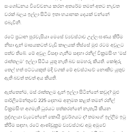
සංශෝධනය විවේචනය කරන අතරේම තමන් අතට නැවත
වරක් බලය ඉල්ලා සිටීම ඉතා භයානක දෙයක් වන්නේ
එබැවිනි.
රටේ ප‍්‍රධාන පුරවැසියා මෙසේ ව්‍යවස්ථාව උල්ලංඝණය කිරීම
නිසා දැන් මාසයකටත් වැඩි කාලයක් තිස්සේ මුළු රටම අවුලට
පත්ව තිබේ. මේ අවුල විසඳා ගැනීම සඳහා රනිල් වික‍්‍රමසිංහ ‘මස්
රාත්තලම’ ඉල්ලා සිටිය යුතු නැති බව සමහරු කියති. කෝඳුරු
තෙල් හත් පට්ටයකුත් මදි වගක් මේ අවස්ථාවේ නොකිව යුතුව
ඇති බවත් තවත් අය කියති.
ඇත්තෙන්ම, මස් රාත්තලම දැන් ඉල්ලා සිටින්නේ කවුද? මුළු
පාර්ලිමේන්තුවේ 225 දෙනාම අනුමත කළත් තමන් රනිල්
වික‍්‍රමසිංහ අගමැති ධුරයට පත්කරන්නේ නැතැයි කියන
පුද්ගලයා වැටෙන්නේ කොයි ප‍්‍රවර්ගයට ද? තමාගේ ඉල්ලීම ඉටු
කිරීම සඳහා, රටේ ආණ්ඩුක‍්‍රම ව්‍යවස්ථාව අමු අමුවේ