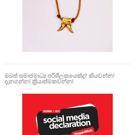
ඔබත් සමාජමාධ්‍ය පරිශීලකයෙක්ද? කියවන්න!
දැනගන්න! ක්‍රියාත්මකවන්න!