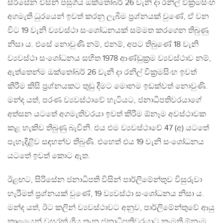
සිරිසේන විසින් පසුගිය ඔක්තෝබර් 26 වැනි දා රනිල් වික‍්‍රමසිංහ
අගමැති ධුරයෙන් ඉවත් කරනු ලැබීම ප‍්‍රශ්නයක් වුණේ, ඒ වන
විට 19 වැනි ව්‍යවස්ථා සංශෝධනයක් සම්මත කරගෙන තිබුණු
නිසා ය. එසේ නොවුණි නම්, එනම්, අපට තිබුණේ 18 වැනි
ව්‍යවස්ථා සංශෝධනය සහිත 1978 ආණ්ඩුක‍්‍රම ව්‍යවස්ථාව නම්,
ඇත්තෙන්ම ඔක්තෝබර් 26 වැනි දා රනිල් වික‍්‍රමසිංහ ඉවත්
කිරීම කිසි ප‍්‍රශ්නයකට තුඩු දීමට මොනම ඉඩක්වත් නොවුණි.
මන්ද යත්, පරණ ව්‍යවස්ථාවේ හැටියට, ජනාධිපතිවරයාගේ
අත්සන යටතේ අගමැතිවරයා ඉවත් කිරීම ඕනෑම අවස්ථාවක
කළ හැකිව තිබුණු බැවිනි. එය එම ව්‍යවස්ථාවේ 47 (අ) යටතේ
පැහැදිළිව සඳහන්ව තිබුණි. එහෙත් එය 19 වැනි සංශෝධනය
යටතේ ඉවත් කොට ඇත.
ඊළඟට, සිරිසේන ජනාධිපති විසින් පාර්ලිමේන්තුව විසුරුවා
හැරීමත් ප‍්‍රශ්නයක් වුණේ, 19 ව්‍යවස්ථා සංශෝධනය නිසා ය.
මන්ද යත්, ඊට කලින් ව්‍යවස්ථාවට අනුව, පාර්ලිමේන්තුවේ ආයු
කාලයෙන් වසරක් ගිය තැන ජනාධිපතිවරයාට කැමති ඕනෑම