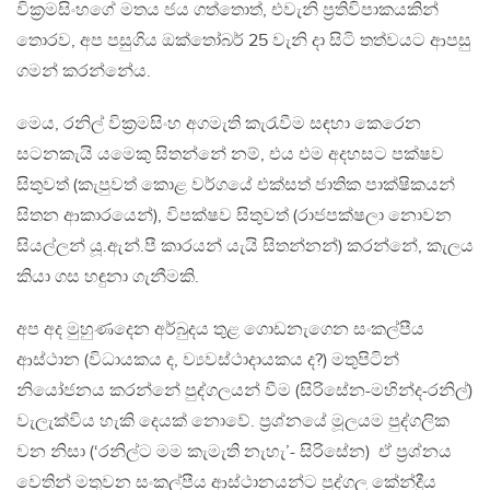
වික‍්‍රමසිංහගේ මතය ජය ගත්තොත්, එවැනි ප‍්‍රතිවිපාකයකින්
තොරව, අප පසුගිය ඔක්තෝබර් 25 වැනි දා සිටි තත්වයට ආපසු
ගමන් කරන්නේය.
මෙය, රනිල් වික‍්‍රමසිංහ අගමැති කැරැවීම සඳහා කෙරෙන
සටනකැයි යමෙකු සිතන්නේ නම්, එය එම අදහසට පක්ෂව
සිතුවත් (කැපුවත් කොළ වර්ගයේ එක්සත් ජාතික පාක්ෂිකයන්
සිතන ආකාරයෙන්), විපක්ෂව සිතුවත් (රාජපක්ෂලා නොවන
සියල්ලන් යූ.ඇන්.පී කාරයන් යැයි සිතන්නන්) කරන්නේ, කැලය
කියා ගස හඳුනා ගැනීමකි.
අප අද මුහුණදෙන අර්බුදය තුළ ගොඩනැගෙන සංකල්පීය
ආස්ථාන (විධායකය ද, ව්‍යවස්ථාදායකය ද?) මතුපිටින්
නියෝජනය කරන්නේ පුද්ගලයන් වීම (සිරිසේන-මහින්ද-රනිල්)
වැලැක්විය හැකි දෙයක් නොවේ. ප‍්‍රශ්නයේ මූලයම පුද්ගලික
වන නිසා (‘රනිල්ට මම කැමැති නැහැ’- සිරිසේන) ඒ ප‍්‍රශ්නය
වෙතින් මතුවන සංකල්පීය ආස්ථානයන්ට පුද්ගල කේන්ද්‍රීය