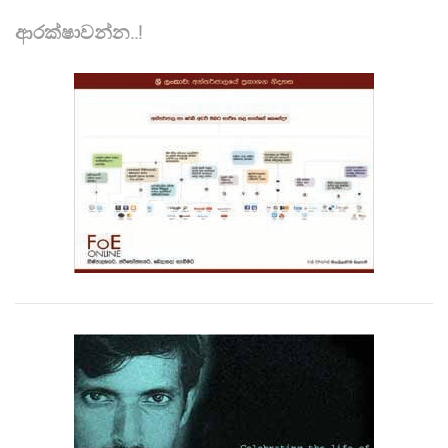
ආරක්ෂාවන්න..!