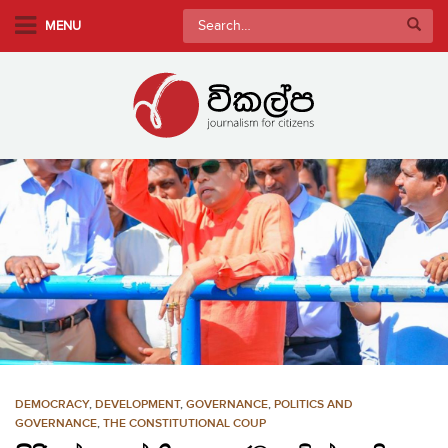
S
Search
MENU
k
for:
i
p
t
o
m
a
i
n
c
o
n
t
e
n
DEMOCRACY
,
DEVELOPMENT
,
GOVERNANCE
,
POLITICS AND
t
GOVERNANCE
,
THE CONSTITUTIONAL COUP