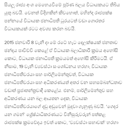
සියලූ රාජ්‍ය අංශ මෙහෙයවීමේ පූර්ණ බලය විධායකයට තිබිය
යුතු බවයි. වෙනත් විදිහකින් කිවහොත්, මහින්ද රාජපක්ෂ
පන්නයේ විධායක ජනාධිපති ධුරයටත් වඩා ගොරතර
විධායකයක් රටට අවශ්‍ය කරන බවයි.
2015 ජනවාරි 8 වැනි දා මේ රටේ හැට දෙලක්ෂයක් ජනතාව
ඡන්දය පාවිච්චි කෙළේ ඒ විධායක බලාධිකාරී ක‍්‍රමය අහෝසි
කොට, විධායක ජනාධිපති ක‍්‍රමයමත් අහෝසි කිරීමටයි. ඒ
නිසාම, 19 වැනි ව්‍යවස්ථා සංශෝධනය හරහා, විධායක
ජනාධිපතිවරයා සහ පාර්ලිමේන්තුවත්, විධායක
ජනාධිපතිවරයා සහ අධිකරණයත් අතර වන සහසම්බන්ධතාව
වඩාත් ප‍්‍රජාතන්ත‍්‍රවාදී කෙළේය. එනම්, පාර්ලිමේන්තුව සහ
අධිකරණය යන බල ආයතන දෙක, විධායක
ජනාධිපතිවරයාගේ දඬු අඬුවෙන් මුදවා ගැනුණු බවයි. ‘ගෙදර
යන ගමන්’ ශ්‍රේෂ්ඨාධිකරණයට විනිසුරුවරුන් පත්කළ
රාජපක්ෂ ක‍්‍රමවේදය ඉවත් කොට, ‘ව්‍යවස්ථා සභාවක්’ හරහා