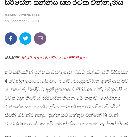
සිරිසේන සන්නිය සහ රටක වින්නැහිය
GAMINI VIYANGODA
on
December 7, 2018
iMAGE:
Maithreepala Sirisena FB Page
තව සතියකින් ප‍්‍රශ්නය විසඳා දෙන බවට ජනාධි පති සිරිසේන
4 වෙනිදා පොරොන්දු විය. එනම්, විසඳුමක් ඔහු අතේ ඇති බව
ය. එහෙත්, විසඳීමට ඇති ප‍්‍රශ්නයේ නිර්මාතෘ රනිල් වික‍්‍රමසිංහ
බවත් ඔහු කීවේය. සිරිසේන කියන මේ කතාව, ගෝඨාභය
රාජපක්ෂ සහ තවත් උදවිය වෙනත් ආකාරයකින් කියමින්
සිටිති. ඔවුන්ට අනුව, ප‍්‍රශ්නයට හේතුව වන්නේ 19 වැනි
ව්‍යවස්ථා සංශෝධනයයි. ඔවුන් කියන කතාවේ ඇත්තක් තිබේ.