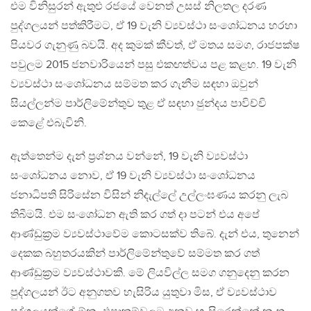
එම විනිසුරන් ඇතුළු රජයේ වෙනත් උසස් නිලතල දරණ
පුද්ගලයන් පත්කිරීමට, ඒ 19 වැනි ව්‍යවස්ථා සංශෝධනය හරහා
පියවර ගැනුණු බවයි. අද කුමක් කීවත්, ඒ මතය සමග, රාජපක්ෂ
පවුලම 2015 ජනවාරියෙන් පසු එකඟත්වය පළ කළහ. 19 වැනි
ව්‍යවස්ථා සංශෝධනය සම්මත කර ගැනීම සඳහා ඔවුන්
සියල්ලන්ම පාර්ලිමේන්තුව තුළ ඒ සඳහා ඡුන්දය පාවිච්චි
කෙළේ එබැවිනි.
ඇත්තෙන්ම දැන් ප‍්‍රශ්නය වන්නේ, 19 වැනි ව්‍යවස්ථා
සංශෝධනය නොව, ඒ 19 වැනි ව්‍යවස්ථා සංශෝධනය
ජනාධිපති සිරිසේන විසින් නිදැල්ලේ උල්ලංඝණය කරනු ලැබ
තිබීමයි. එම සංශෝධන ඇති කර ගත් දා පටන් එය අපේ
ආණ්ඩුක‍්‍රම ව්‍යවස්ථාවේම කොටසක්ව තිබේ. දැන් එය, තුනෙන්
දෙකක බහුතරයකින් පාර්ලිමේන්තුවේ සම්මත කර ගත්
ආණ්ඩුක‍්‍රම ව්‍යවස්ථාවකි. මේ ලියවිල්ල සමග ගනුදෙනු කරන
පුද්ගලයන් ඊට අනුගතව හැසිරිය යුතුවා මිස, ඒ ව්‍යවස්ථාව