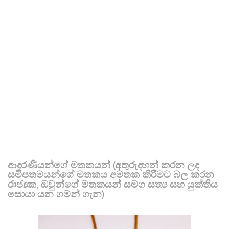
ආදරණීයන්ගේ මතකයන් (අතුරුදහන් කරන ලද
සමීපතමයන්ගේ මතකය අමතක කිරීමට බල කරන
රාජ්‍යක, ඔවුන්ගේ මතකයන් සමග සත්‍ය සහ යුක්තිය
සොයා යන ගමන් ගැන)