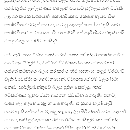
පුද්ගලයන්ගේ ඕනෑ එපාකම්වලට අනුව හැසිරෙන්නේ නැත.
යමෙකු එය උල්ලංඝණය කළොත් එය එම පුද්ගලයාගේ වරදකි.
උදාහරණයක් වශයෙන්, කෝච්චියකට කෙනෙකු යට වීම
කෝච්චියේ වරදක් නොව, යට වූ තැනැත්තාගේ වරදකි. තමා
කෝච්චි පාර හරහා යන විට කෝච්චියක් පැමිණීම වරදක් යැයි
එම පුද්ගලයාට කිව හැකි ද?
ජේ. ආර්. ජයවර්ධනගෙන් පටන් ගෙන මහින්ද රාජපක්ෂ දක්වා
අපේ ආණ්ඩුක‍්‍රම ව්‍යවස්ථාව විවිධාකාරයෙන් වෙනස් කර
ගත්තේ තමන්ගේ බලය තර කර ගැනීම සඳහා ය. පළමු වරට, 19
වැනි ව්‍යවස්ථා සංශෝධනයෙන්, විධායකයේ එම බලය සීමා
කොට, පාර්ලිමේන්තුවේ බලය පුළුල් කෙරුණු අතර,
අධිකරණය ඇතුළු රාජ්‍ය ආයතන ස්වාධීන කෙරුණි. එනම්,
රාජ්‍ය බල කදම්භය තුලනය කෙරුණි. ඒ ක‍්‍රමය වැරදි යැයි
යමෙකු කියන්නේ නම්, ඔහු/ඇය ඉල්ලා සිටින්නේ වෙන දෙයක්
නොව, තනි පුද්ගලයෙකු රජ කැරැවිය හැකි ක‍්‍රමයකි. මහින්ද
සහ ගෝඨාභය රාජපක්ෂ ඇතුළු පිරිස අද 19 වැනි ව්‍යවස්ථා