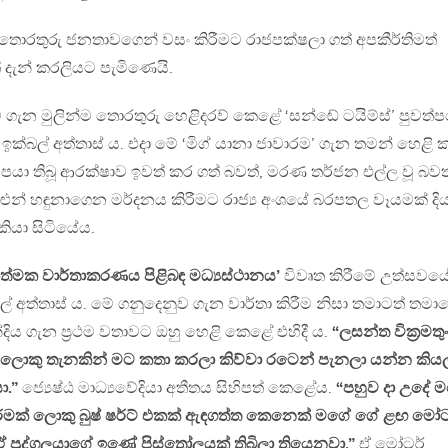
 තොරතුරු ජනතාවගෙන් වසං කිරීමට රාජපක්ෂලා ගත් අපකීර්තිමත්
් දැන් කරලියට පැමිණෙයි.
 ගැන මුලින්ම තොරතුරු හෙළිදරව් කෙළේ ‘සන්ඬේ ටයිම්ස්’ පුවත්
ක්බල් අත්තාස් ය. එදා මේ ‘මිග් යානා ජාවාරම’ ගැන තමන් හෙළි 
පයා තිබූ ආරක්ෂාව ඉවත් කර ගත් බවත්, මරණ තර්ජන එල්ල වූ බවත
ුන් හඳුනාගෙන මර්දනය කිරීමට රාජ්‍ය අංශයේ බරපතල වෑයමක් දිය
කියා සිටියේය.
ාත්මක වාර්තාකරණය පිළිබඳ මධ්‍යස්ථානය’
විවෘත කිරීමේ උත්සවය
ාල් අත්තාස් ය. මේ ගනුදෙනුව ගැන වාර්තා කිරීම නිසා තමාටත් තමා
්දිය ගැන ප්‍රථම වතාවට ඔහු හෙළි කෙළේ එහිදී ය.
“ලසන්ත වික්‍රමතු
ලොකු තැනකින් මට කතා කරලා කිව්වා රටෙන් පැනලා යන්න කියල
ා.”
ජ්‍යෙෂ්ඨ මාධ්‍යවේදියා අතීතය සිහිපත් කෙළේය.
“පහුව දා උදේ 
, තරමක් ලොකු බුෂ් ෂර්ට් එකක් ඇඳගත්ත කෙනෙක් මගේ ගේ ළඟ මෝට
පුද්ගලයාගේ ඉණේ පිස්තෝලයක් තිබිලා තියෙනවා.”
ඒ මෝටර්