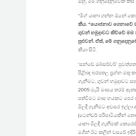
ඔහු, මේ ගනුදෙනුවෙක් කිසි 
“මිග් යානා ගන්න ඕනේ ක
කීය. “යොජනාව ගෙනාවේ ම
ගුවන් හමුදාවට කිව්වේ ම
පුළුවන්. ඒත්, මේ ගනුදෙනු
කියා සිටී.
‘සන්ඬේ ඔබ්සර්වර්’ පුවත්ප
පිළිබඳ බරපතල ප්‍රශ්න මතු 
ගැනීමට, ගුවන් හමුදාවට සහ
2005 මැයි මාසය තරම් ඈතක
පත්වීමට මාස හයකට පෙර පව
මිලදී ගැනීමට අවසර ඉල්ලා 
(ටෙන්ඩර් පරිපාටියකින් තො
යානා මිලදී ගැනීමක් කෙරෙහි
මගින් ඊට කලින් වසරේ ඉදි