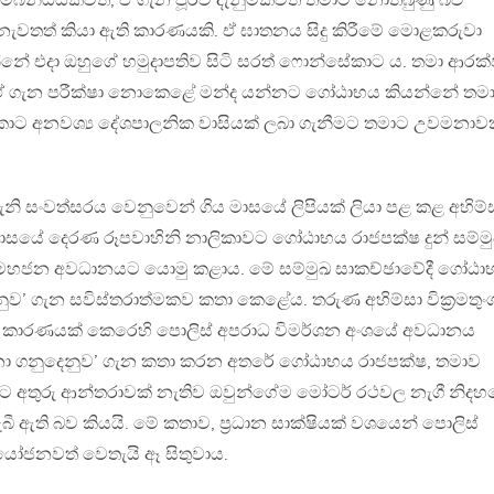
බන්ධයක්වත්, ඒ ගැන පූර්ව දැනුමක්වත් තමාට නොතිබුණු බව
වතත් කියා ඇති කාරණයකි. ඒ ඝාතනය සිදු කිරීමේ මොළකරුවා
ේ එදා ඔහුගේ හමුදාපතිව සිටි සරත් ෆොන්සේකාට ය. තමා ආරක
යදී ඒ ගැන පරීක්ෂා නොකෙළේ මන්ද යන්නට ගෝඨාභය කියන්නේ තම
ොට අනවශ්‍ය දේශපාලනික වාසියක් ලබා ගැනීමට තමාට උවමනාව
නි සංවත්සරය වෙනුවෙන් ගිය මාසයේ ලිපියක් ලියා පළ කළ අහිම්
ු මාසයේ දෙරණ රූපවාහිනි නාලිකාවට ගෝඨාභය රාජපක්ෂ දුන් සම්ම
 මහජන අවධානයට යොමු කළාය. මේ සම්මුඛ සාකච්ඡාවේදී ගෝඨා
නුව’ ගැන සවිස්තරාත්මකව කතා කෙළේය. තරුණ අහිම්සා වික්‍රමතුං
් කාරණයක් කෙරෙහි පොලිස් අපරාධ විමර්ශන අංශයේ අවධානය
යානා ගනුදෙනුව’ ගැන කතා කරන අතරේ ගෝඨාභය රාජපක්ෂ, තමාව
 අතුරු ආන්තරාවක් නැතිව ඔවුන්ගේම මෝටර් රථවල නැගී නිදහ
ැබී ඇති බව කියයි. මේ කතාව, ප්‍රධාන සාක්ෂියක් වශයෙන් පොලිස්
රයෝජනවත් වෙතැයි ඈ සිතුවාය.