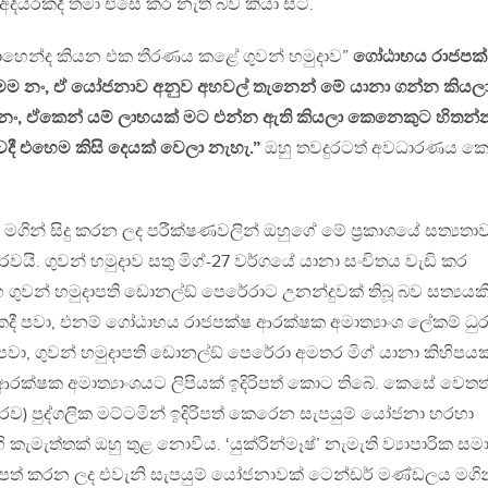
අදියරකදී තමා එසේ කර නැති බව කියා සිටී.
ොහෙන්ද කියන එක තීරණය කළේ ගුවන් හමුදාව”
ගෝඨාභය රාජපක
ම නං, ඒ යෝජනාව අනුව අහවල් තැනෙන් මේ යානා ගන්න කියල
ම නං, ඒකෙන් යම් ලාභයක් මට එන්න ඇති කියලා කෙනෙකුට හිතන්
වෙදී එහෙම කිසි දෙයක් වෙලා නැහැ.”
ඔහු තවදුරටත් අවධාරණය ක
ත මගින් සිදු කරන ලද පරීක්ෂණවලින් ඔහුගේ මේ ප්‍රකාශයේ සත්‍යතා
කරවයි. ගුවන් හමුදාව සතු මිග්-27 වර්ගයේ යානා සංචිතය වැඩි කර
 ගුවන් හමුදාපති ඩොනල්ඞ් පෙරේරාට උනන්දුවක් තිබූ බව සත්‍යයකි
දී පවා, එනම් ගෝඨාභය රාජපක්ෂ ආරක්ෂක අමාත්‍යාංශ ලේකම් ධ
ා, ගුවන් හමුදාපති ඩොනල්ඞ් පෙරේරා අමතර මිග් යානා කිහිපයක
ආරක්ෂක අමාත්‍යාංශයට ලිපියක් ඉදිරිපත් කොට තිබේ. කෙසේ වෙතත්
රව) පුද්ගලික මට්ටමින් ඉදිරිපත් කෙරෙන සැපයුම් යෝජනා හරහා
 කැමැත්තක් ඔහු තුළ නොවීය. ‘යුක්රින්මෑෂ්’ නැමැති ව්‍යාපාරික ස
රිපත් කරන ලද එවැනි සැපයුම් යෝජනාවක් ටෙන්ඩර් මණ්ඩලය මගින