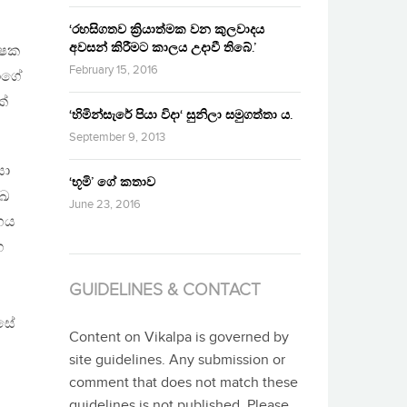
‘රහසිගතව ක්‍රියාත්මක වන කුලවාදය
අවසන් කිරීමට කාලය උදාවී තිබේ.’
්ෂක
February 15, 2016
ාගේ
ක්
‘හිමින්සැරේ පියා විදා‘ සුනිලා සමුගත්තා ය.
September 9, 2013
සා
‘භූමි’ ගේ කතාව
ුඛ
June 23, 2016
භය
ග
GUIDELINES & CONTACT
සේ
Content on Vikalpa is governed by
site guidelines. Any submission or
comment that does not match these
guidelines is not published. Please