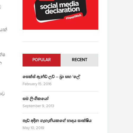
ී
ියක්
ක්ෂ
POPULAR
RECENT
න
සෙක්ස් ඇන්ඩ් ලව් – බ්‍රා සහ ‘ලේ’
February 15, 2016
මාව
සම ලිංගිකයෝ
September 9, 2013
පෑඩ් අඳින ගැහැනියකගේ හෘදය සාක්ෂිය
May 10, 2019