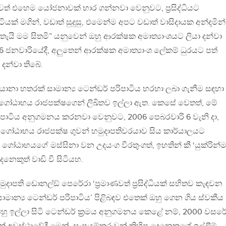
“තවත් එහෙම යෝජනාවක් භාර ගන්නවා වෙනුවට, ප්‍රසිද්ධියට
යක් මගින්, වඩාත් සුදුසු, එමෙන්ම අපට වඩාත් වාසිදායක අන්දමින්
ැයි මම සිතමි” යනුවෙන් ඔහු ආරක්ෂක අමාත්‍යාංශයට ලියා දන්වා
ජනවාරියේදී, අලුතෙන් ආරක්ෂක අමාත්‍යාංශ ලේකම් ධුරයට පත්
දන්වා තිබේ.
 යානා හතරක් සාමාන්‍ය ටෙන්ඩර් පරිපාටිය හරහා ලබා ගැනීම සඳහා
ු ගෝඨාභය රාජපක්ෂගෙන් ලිඛිතව ඉල්ලා ඇත. කෙසේ වෙතත්, මේ
රිපාටිය අනුගමනය කරනවා වෙනුවට, 2006 පෙබරවාරි 6 වැනි දා,
 ගෝඨාභය රාජපක්ෂ ගුවන් හමුදාපතිවරයාව සිය කාර්යාලයට
ෝඨාභයගේ මස්සිනා වන උදයංග වීරතුංගත්, ඉහතින් කී ‘යුක්රින්මෑ
නෙකුත් වාඩි වී සිටියහ.
හමුදාපති ඩොනල්ඞ් පෙරේරා ‘ප්‍රමාණවත් ප්‍රසිද්ධියක් සහිතව කැඳවන
ාමාන්‍ය ටෙන්ඩර් පරිපාටිය’ පිළිබඳව එතෙක් ඔහු ගෙන ගිය ස්වකීය
ු ඉල්ලා සිටි ටෙන්ඩර් ක්‍රමය අනුගමනය කෙළේ නම්, 2000 වසරේ