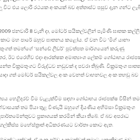
 විට එය ලොරි රථයක අංකයක් බව අත්තාස්ට පසුව දැන ගන්ට ලැබ
 2009 ජනවාරි 8 වැනි දා, මෝටර් සයිකල්වලින් පැමිණි ඝාතක කල්ල
කොට මහ පාරේ ඔහුව ඝාතනය කළෝය. ඒ වන විට ‘මිග් යානා
මතුංගත් තමන්ගේ ‘සන්ඬේ ලීඩර්’ පුවත්පත මාර්ගයෙන් කරුණු
, ඊට එරෙහිව එදා ආරක්ෂක අමාත්‍යාංශ ලේකම් ගෝඨාභය රාජප
ත වික්‍රමතුංගට විරුද්ධව නඩුවක් ද පවරා තිබුණි. වික්‍රමතුංග ඝාත
ා යොදා ගත් මෝටර් සයිකල්වල අංක වෙනත් වාහනවල අංක තහඩු බව
ත්‍යය හෙළිදරව් වීම වැළැක්වීම සඳහා ගෝඨාභය රාජපක්ෂ විසින් ත
ාසයක් තම පියා තුළ විණැයි ඔහුගේ දියණිය අහිම්සා වික්‍රමතුංග
ාර්තමේන්තුවට ප්‍රකාශයක් කරමින් කියා තිබේ. ඒ බව අපරාධ
ගල්කිස්ස මහේස්ත්‍රාත් අධිකරණයට වාර්තා කොට ඇත.