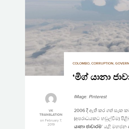
COLOMBO
,
CORRUPTION
,
GOVER
‘මිග් යානා ජා
iMage:
Pinterest
2006 දී ඇති කර ගත් සැක 
VK
TRANSLATION
(අපරාධයකට හවුල්වීම) පිළි
on
February 7,
2019
යානා ජාවාරම
’ යළි මහජන