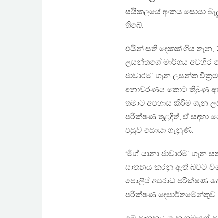
සයිකලයේ අංකය සොයා බැලූ
තිබේ.
එයින් සති දෙකක් ගිය තැන,
ලසන්තගේ මාර්ගය අවහිර 
ජාවාරම’ ගැන ලසන්ත වික්‍ර
අනාවරණය කොට තිබුණු අතර
තමාට අපහාස කිරීම ගැන ලසන්
පරීක්ෂණ තුළදීත්, ඒ සඳහ
පසුව සොයා ගැනුණි.
‘මිග් යානා ජාවාරම’ ගැන ස
ඝාතනය කරනු ඇති බවට විශ්ව
පොලිස් අපරාධ පරීක්ෂණ දෙප
පරීක්ෂණ දෙපාර්තමේන්තුව 