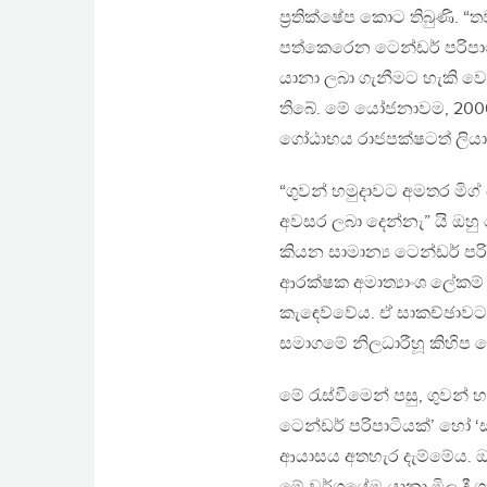
ප්‍රතික්ෂේප කොට තිබුණි. 
පත්කෙරෙන ටෙන්ඩර් පරිපාටි
යානා ලබා ගැනීමට හැකි වෙත
තිබේ. මේ යෝජනාවම, 2006 
ගෝඨාභය රාජපක්ෂටත් ලියා 
“ගුවන් හමුදාවට අමතර මිග්
අවසර ලබා දෙන්නැ” යි ඔහ
කියන සාමාන්‍ය ටෙන්ඩර් ප
ආරක්ෂක අමාත්‍යාංශ ලේකම්
කැඳෙව්වේය. ඒ සාකච්ඡාවට ග
සමාගමේ නිලධාරීහූ කිහිප දෙ
මේ රැස්වීමෙන් පසු, ගුවන් 
ටෙන්ඩර් පරිපාටියක්’ හෝ ‘ස
ආයාසය අතහැර දැම්මේය. ඔහ