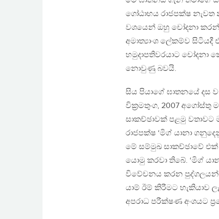
මේ ඝාතනය ගැන තමාගේ සම්
ගෝඨාභය රාජපක්ෂ නැවත නැ
වශයෙන් ඔහු චෝදනා කරන්න
අමාත්‍යාංශ ලේකම්ව සිටි
හමුදාපතිවරයාට චෝදනා ක
නොවුණු බවයි.
සිය පියාගේ ඝාතනයේ දස වැ
වික්‍රමතුංග, 2007 අගෝස්ත
සාකච්ඡාවක් පළමු වතාවට
රාජපක්ෂ ‘මිග් යානා ගනුදෙ
මේ සම්මුඛ සාකච්ඡාවේ එක
යොමු කරවා තිබේ. ‘මිග් 
විවේචනය කරන පුද්ගලයන්ට
යාම් ඊම් කිරීමට හැකියාව ල
අපරාධ පරීක්ෂණ අංශයට ප්‍