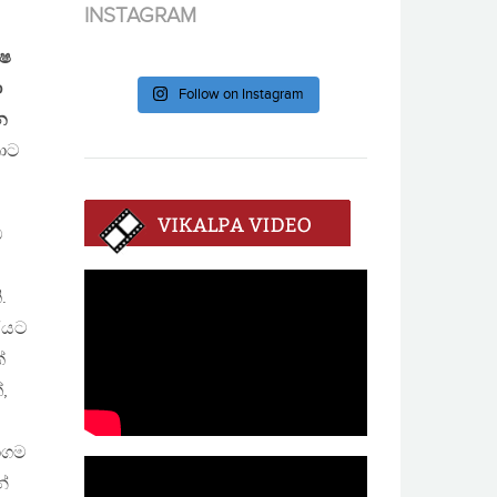
INSTAGRAM
්ෂ
ා
Follow on Instagram
න
ොට
ව
.
ුරයට
්
,
මාගම
්