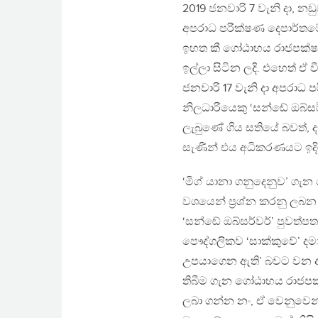
2019 ජනවාරි 7 වැනි දා, නඩ
අපරාධ පරීක්ෂණ දෙපාර්තමේ
ඉහත කී ගෝඨාභය රාජපක්ෂ
ඉල්ලා සිටින ලදි. එහෙත් 
ජනවාරි 17 වැනි දා අපරාධ
නිලධාරියෙකු ‘සන්ඬේ ඔබ්ස
ලැබුණේ ගිය සතියේ බවත්, 
සැණින් එය අධිකරණයට ඉදිර
‘මිග් යානා ගනුදෙනුව’ ගැන 
වශයෙන් ප්‍රශ්න කරනු ලබන
‘සන්ඬේ ඔබ්සර්වර්’ පුවත්ප
පෞද්ගලිකව ‘සාක්කුවේ’ 
උපයාගෙන ඇති’ බවට වන අව
තිබීම ගැන ගෝඨාභය රාජපක්
ලබා ගන්න නං, ඒ වෙනුවෙන් 