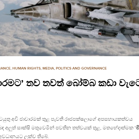
NANCE
,
HUMAN RIGHTS
,
MEDIA
,
POLITICS AND GOVERNANCE
වාරමට’ තව තවත් බෝම්බ කඩා වැටෙය
කටයුතු අවි ජාවාරමක් තුළ පැවති රාජපක්ෂලාගේ අපසහායකත්වය
බඳ අලුත් සාක්ෂි මතුවෙමින් පවතින තත්වයක් තුළ, මතභේදාත්මක ‘
ම
 අවධානයට ලක්ව තිබේ.