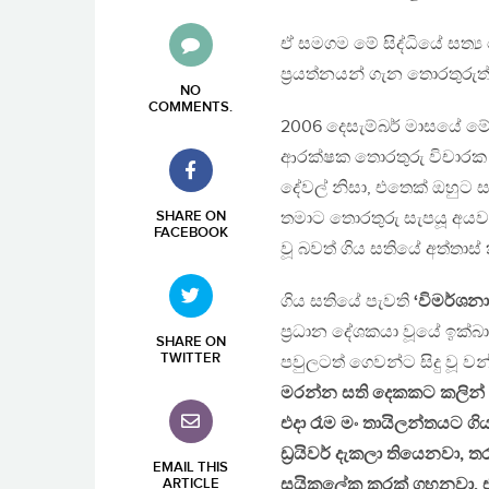
ඒ සමගම මේ සිද්ධියේ සත්‍ය
ප්‍රයත්නයන් ගැන තොරතුරුත
NO
COMMENTS
.
2006 දෙසැම්බර් මාසයේ මේ
ආරක්ෂක තොරතුරු විචාරක ඉ
දේවල් නිසා, එතෙක් ඔහුට ස
SHARE ON
තමාට තොරතුරු සැපයූ අයවළ
FACEBOOK
වූ බවත් ගිය සතියේ අත්තාස් 
ගිය සතියේ පැවති
‘විමර්ශන
ප්‍රධාන දේශකයා වූයේ ඉක්බ
SHARE ON
TWITTER
පවුලටත් ගෙවන්ට සිදු වූ වන
මරන්න සති දෙකකට කලින් 
එදා රෑම මං තායිලන්තයට ගිය
ඩ්‍රයිවර් දැකලා තියෙනවා
EMAIL THIS
සයිකලේක කරක් ගහනවා. ඒ 
ARTICLE