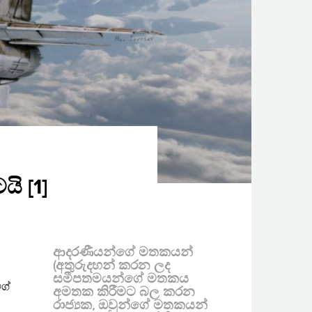
ි [1]
ආදරණීයන්ගේ මතකයන්
(අතුරුදහන් කරන ලද
සමීපතමයන්ගේ මතකය
ිග්
අමතක කිරීමට බල කරන
රාජ්‍යක, ඔවුන්ගේ මතකයන්