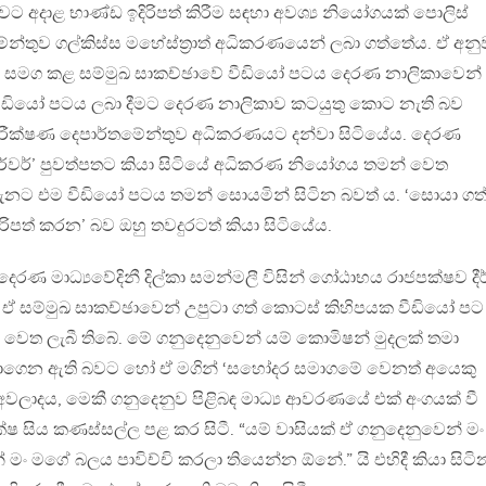
ුවට අදාළ භාණ්ඩ ඉදිරිපත් කිරීම සඳහා අවශ්‍ය නියෝගයක් පොලිස්
න්තුව ගල්කිස්ස මහේස්ත්‍රාත් අධිකරණයෙන් ලබා ගත්තේය. ඒ අනු
 සමග කළ සම්මුඛ සාකච්ඡාවේ වීඩියෝ පටය දෙරණ නාලිකාවෙන්
ඒ වීඩියෝ පටය ලබා දීමට දෙරණ නාලිකාව කටයුතු කොට නැති බව
 පරීක්ෂණ දෙපාර්තමේන්තුව අධිකරණයට දන්වා සිටියේය. දෙරණ
ර්වර්’ පුවත්පතට කියා සිටියේ අධිකරණ නියෝගය තමන් වෙත
දැනට එම වීඩියෝ පටය තමන් සොයමින් සිටින බවත් ය. ‘සොයා ගත
ිපත් කරන’ බව ඔහු තවදුරටත් කියා සිටියේය.
දෙරණ මාධ්‍යවේදිනී දිල්කා සමන්මලී විසින් ගෝඨාභය රාජපක්ෂව දී
 ඒ සම්මුඛ සාකච්ඡාවෙන් උපුටා ගත් කොටස් කිහිපයක වීඩියෝ පට
ත වෙත ලැබී තිබේ. මේ ගනුදෙනුවෙන් යම් කොමිෂන් මුදලක් තමා
දමාගෙන ඇති බවට හෝ ඒ මගින් ‘සහෝදර සමාගමේ වෙනත් අයෙකු
ලාදය, මෙකී ගනුදෙනුව පිළිබඳ මාධ්‍ය ආවරණයේ එක් අංගයක් වී
ෂ සිය කණස්සල්ල පළ කර සිටී. “යම් වාසියක් ඒ ගනුදෙනුවෙන් මං
මං මගේ බලය පාවිච්චි කරලා තියෙන්න ඕනේ.” යි එහිදී කියා සිටි