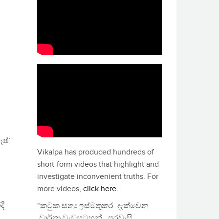
ෂ්’
Vikalpa has produced hundreds of
short-form videos that highlight and
investigate inconvenient truths. For
more videos,
click here
.
දී
"කටුක සත්‍ය ඉස්මතුකර දැක්වෙන
වාර්තා වැඩසටහන්, පුරවැසි