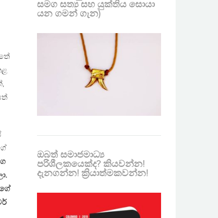
සමග සත්‍ය සහ යුක්තිය සොයා
යන ගමන් ගැන)
පතේ
කළ
්,
ත්
ේ
ගේ
ඔබත් සමාජමාධ්‍ය
ංග
පරිශීලකයෙක්ද? කියවන්න!
දැනගන්න! ක්‍රියාත්මකවන්න!
ා.
මගේ
ර්