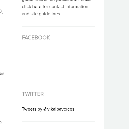
click
here
for contact information
ව,
and site guidelines.
FACEBOOK
්
ර්ඝ
TWITTER
Tweets by @vikalpavoices
න