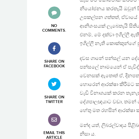
යැයි මට කෝචොක් කිරීමට ඉඩ
නියෝජනය කරතැයි ඔවුන් 
උපකල්පන ගත්තත්, ඒවායේ 
ආනිශංසයක් ලැබෙතැයි සි
NO
COMMENTS
.
එනම්, මේ දක්වා ඉගිල්ලී ඇ
ඉගිල්ලී නැති කොක්කුන්ගේ ස
දවස ගානේ පන්සල් යන දේශ
SHARE ON
FACEBOOK
පන්සලේ නාමයෙන් ඒ පැවිද
වෙනසක් ඇතොත් ඒ, දිනපතා
හොරෙන් ආරක්ෂා කිරීමට ක
වැඩි විනාශයක් කරන තැන
SHARE ON
දේශපාලඥයාට වඩා, තමන්
TWITTER
හේතු මත රහසින් ආරක්ෂා ක
මන්ද යත්, ලිබරල්වාදය පිළ
EMAIL THIS
නිසා ය.
ARTICLE