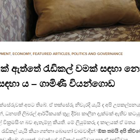
PMENT, ECONOMY
,
FEATURED ARTICLES
,
POLITICS AND GOVERNANCE
ක් ඇත්තේ රැඩිකල් වමක් සඳහා නො
ඳහා ය – ගාමිණී වියන්ගොඩ
සේරුවක් අපට තිබේ. ඒ තක්සේරු නිවැරදි යැයි ද අපි උපකල්පන
ධනපති ලිබරල් ආර්ථිකයක් තුළ දීර්ඝ කාලීන දැක්මක් ඇතිව කටයු
ික‍්‍රමසිංහ බව ඇතැම්හු කියති. මේ ලියුම්කරු ද කාලයක් ඒ මතය
රැඩිකල් යැයි කියා ගන්නා බොහෝ වාමවාදීන් ‘
ඕක තමයි අපි කිව්