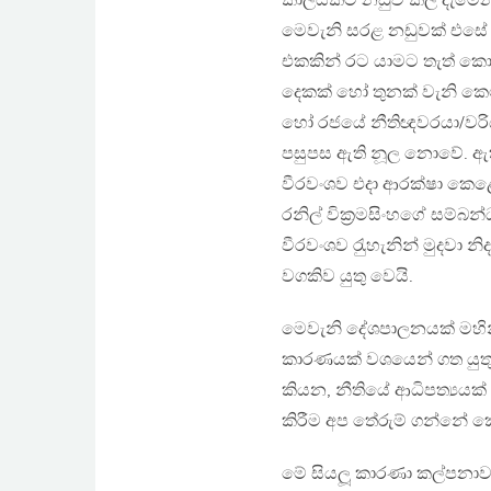
කාලයකට නඩුව කල් දැමෙන 
මෙවැනි සරළ නඩුවක් එසේ 
එකකින් රට යාමට තැත් කො
දෙකක් හෝ තුනක් වැනි කෙට
හෝ රජයේ නීතිඥවරයා/වරිය
පසුපස ඇති නූල නොවේ. ඇතැ
වීරවංශව එදා ආරක්ෂා කෙළේ
රනිල් වික‍්‍රමසිංහගේ සම්බ
වීරවංශව රැුහැනින් මුදවා 
වගකිව යුතු වෙයි.
මෙවැනි දේශපාලනයක් මහින්
කාරණයක් වශයෙන් ගත යුතු නැ
කියන, නීතියේ ආධිපත්‍යයක් 
කිරීම අප තේරුම් ගන්නේ 
මේ සියලූ කාරණා කල්පනාවට