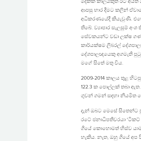
දෙකක කාලයකුත් ඊට අයත් ය
ආපසු භාර දීමට කලින් ඒවාය
අධිකරණයේදී කියැවුණි. එහ
තිබේ. ව්‍යාපාර සැලසුම්
සේවකයන්ට වඩා ලක්ෂ ගණනින
කාර්යක්ෂම ලිබරල් දේශපා
දේශපාලඥයෙකු අගමැති පුටුවේ
මගේ සිතේ මතු විය.
2009-2014 කාලය තුළ හිටපු 
122.3 ක පොල්ලක් තබා ඇත.
ගුවන් ගමන් සඳහා නියමිත ග
දැන් ඔබට මෙසේ සිතෙන්ට 
රටේ ජනාධිපතිවරයා ‘ටිකට් 
ගියේ කොහොමත් හිස්ව යාමට 
හැකිය. නැත, ඔහු ගියේ අ