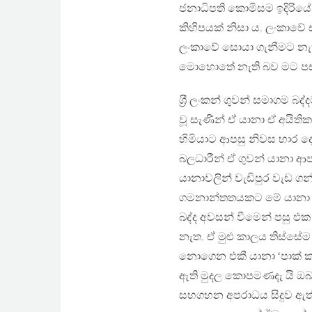
ජනාධිපති කොමිසම ඉදිරියේ
කිහිපයක් නිසා ය. ලංකා
ලංකාවේ සොයා ගැනීමට නැත
මොහොතේ නැති බව මට පසක
ශ‍්‍රී ලංකන් ගුවන් සමාගම 
වූ සැණින් ඒ යානා ඒ අයිතික
හිමියාට ආපසු නිවස භාර ද
බලධාරීන් ඒ ගුවන් යානා ආප
යානාවලින් වැඩිපුර වැඩ ග
ගමනාන්තතයකට මේ යානා ඒ ක
බද්ද අවසන් වීමෙන් පසු එක 
නැත. ඒ මුළු කාලය තිස්ස
නොගෙන එකී යානා ‘පාක් ක
ඇති මුදල කොපමණදැ යි ඔබ ද
සහගහන අපරාධය සිදුව ඇත්