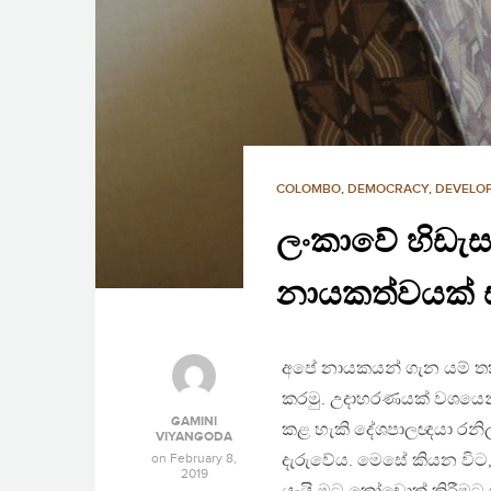
COLOMBO
,
DEMOCRACY
,
DEVELO
ලංකාවේ හිඩැස
නායකත්වයක් ස
අපේ නායකයන් ගැන යම් තක්
කරමු. උදාහරණයක් වශයෙන්, 
GAMINI
කළ හැකි දේශපාලඥයා රනිල් ව
VIYANGODA
on
February 8,
දැරුවේය. මෙසේ කියන විට, 
2019