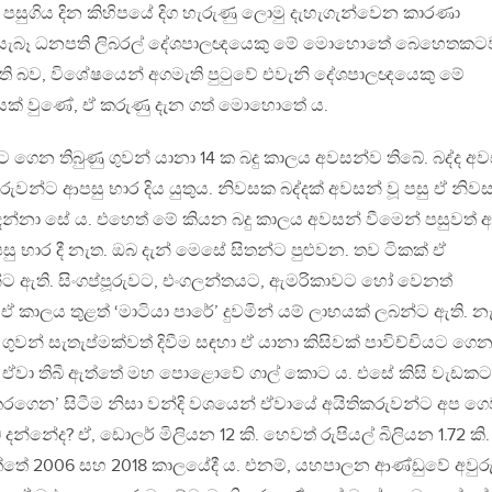
 පසුගිය දින කිහිපයේ දිග හැරුණු ලොමු දැහැගැන්වෙන කාරණා
වේ සැබෑ ධනපති ලිබරල් දේශපාලඥයෙකු මේ මොහොතේ බෙහෙතකට
ි බව, විශේෂයෙන් අගමැති පුටුවේ එවැනි දේශපාලඥයෙකු මේ
් වුණේ, ඒ කරුණු දැන ගත් මොහොතේ ය.
බද්දට ගෙන තිබුණු ගුවන් යානා 14 ක බදු කාලය අවසන්ව තිබේ. බද්ද අ
රුවන්ට ආපසු භාර දිය යුතුය. නිවසක බද්දක් අවසන් වූ පසු ඒ නිව
ෙන්නා සේ ය. එහෙත් මේ කියන බදු කාලය අවසන් වීමෙන් පසුවත් 
සු භාර දී නැත. ඔබ දැන් මෙසේ සිතන්ට පුළුවන. තව ටිකක් ඒ
න්ට ඇති. සිංගප්පූරුවට, එංගලන්තයට, ඇමරිකාවට හෝ වෙනත්
ාලය තුළත් ‘මාටියා පාරේ’ දුවමින් යම් ලාභයක් ලබන්ට ඇති. න
ගුවන් සැතැප්මක්වත් දිවීම සඳහා ඒ යානා කිසිවක් පාවිච්චියට ගෙ
ේම ඒවා තිබී ඇත්තේ මහ පොළොවේ ගාල් කොට ය. එසේ කිසි වැඩකට
රගෙන’ සිටීම නිසා වන්දි වශයෙන් ඒවායේ අයිතිකරුවන්ට අප ගෙ
න්නේද? ඒ, ඩොලර් මිලියන 12 කි. හෙවත් රුපියල් බිලියන 1.72 කි
තේ 2006 සහ 2018 කාලයේදී ය. එනම්, යහපාලන ආණ්ඩුවේ අවුරු