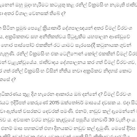
න් ඔහු මුදා හැරීමට කටයුතු කළ රනිල් වික‍්‍රමසිංහ නැමැති ජාතිව
 අතර විශාල වෙනසක් තිබේ ද?
ින ප‍්‍රමුඛ පෙළේ ක‍්‍රියාකාරී දේශපාලඥයන් අතර විමල් වීරවංශ
, අක‍්‍රමිකතාව සහ අනීතිකත්වය පිටුදැකීම යහපාලන ආණ්ඩුවේ
ංශ හොර පාස්පෝට් එකකින් රට යාමට සැරසෙද්දී කටුනායක ගුවන්
නුණි. රනිල් වික‍්‍රමසිංහ එක ටෙලිෆොන් කෝල් එකකින් විමල් වීර
න් වැළැක්වූයේය. ජාතිවාදය දේශපාලනය කර ගත් විමල් වීරවංශව,
් රනිල් වික‍්‍රමසිංහ විසින් නීතිය නවා අක‍්‍රමිකව නිදහස් කොට
කෙසේ ද?
් අධිකරණය තුළ දිග හැරෙන ආකාරය ඔබ දන්නේ ද? විමල් වීරවංශ
කරණයට ඉදිරිපත් කෙරුණේ 2015 ඔක්තෝබර් මාසයේ දවසක ය. එදා සි
ඳවා ඇත්තේ වසරකට දෙවරක් පමණි. එනම්, නඩුව කල් දැමෙන්නේ
 බව ය. අවසාන වරට නඩුව කැඳවූයේ පසුගිය ජනවාරි 30 වැනි දා ය.
, එනම් මාස පහකටත් එහා දිනයකට නඩුව කල් දැමුණි. මෙසේ දීර්ඝ