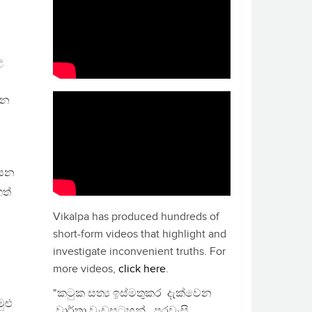
,
ල
යන
ියන
ත්
Vikalpa has produced hundreds of
short-form videos that highlight and
investigate inconvenient truths. For
ු
more videos,
click here
.
"කටුක සත්‍ය ඉස්මතුකර දැක්වෙන
ුළු
වාර්තා වැඩසටහන්, පුරවැසි