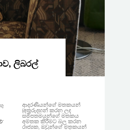
ව, ලිබරල්
ය
ආදරණීයන්ගේ මතකයන්
තු
(අතුරුදහන් කරන ලද
සමීපතමයන්ගේ මතකය
අමතක කිරීමට බල කරන
වේ
’
රාජ්‍යක, ඔවුන්ගේ මතකයන්