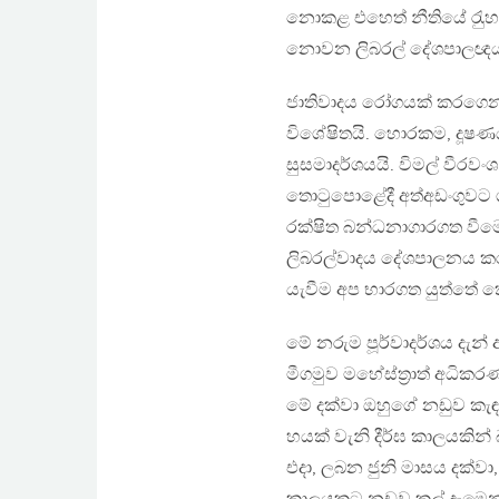
නොකළ එහෙත් නීතියේ රැුහැනෙ
නොවන ලිබරල් දේශපාලඥයා
ජාතිවාදය රෝගයක් කරගෙන සිට
විශේෂිතයි. හොරකම, දූෂණය
සුසමාදර්ශයයි. විමල් වීරව
තොටුපොළේදී අත්අඩංගුවට ගැ
රක්ෂිත බන්ධනාගාරගත වීමෙ
ලිබරල්වාදය දේශපාලනය කර ගත
යැවීම අප භාරගත යුත්තේ 
මේ නරුම පූර්වාදර්ශය දැන
මීගමුව මහේස්ත‍්‍රාත් අධි
මේ දක්වා ඔහුගේ නඩුව කැ
හයක් වැනි දීර්ඝ කාලයකින්
එදා, ලබන ජුනි මාසය දක්වා