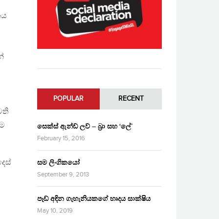
නය
න්
POPULAR
RECENT
වති
ාම
සෙක්ස් ඇන්ඩ් ලව් – බ්‍රා සහ ‘ලේ’
February 15, 2016
ෙස්
සම ලිංගිකයෝ
September 9, 2013
පෑඩ් අඳින ගැහැනියකගේ හෘදය සාක්ෂිය
May 10, 2019