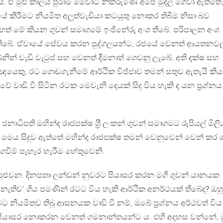
. ඒ මුළු කාලය පුරාම මේවාට නිකරුණේ අපේ මුදල් ගෙවා ඇත්තේ
ේ කිරීමට නියමිත අලූත්වැඩියා කටයුතු නොකර තිබීම නිසා බව
ෙත් මේ කියන ගුවන් සමාගමේ ඉංජිනේරු අංශ තිබේ. පරිපාලන අංශ
 අංශ තිබේ. ඒවායේ සේවය කරන පුද්ගලයන්ට, රජයේ වෙනත් ආයතනව
් වැඩි වැටුප් සහ වෙනත් දීමනාත් ගෙවනු ලැබේ. අති දක්ෂ සහ
ලඥයෙකු, රට ගොඩගැනීමේ ආර්ථික විජ්ජාව තමන් සතුව ඇතැයි කි
 වාඩි වී සිටින රටක මෙවැනි දෙයක් සිදු විය හැකි ද යන ප‍්‍රශ්නය
ජනාධිපති මහින්ද රාජපක්ෂ ශ‍්‍රී ලංකන් ගුවන් සමාගමට රුපියල් මිල
 මෙය සිදුව ඇත්තේ මහින්ද රාජපක්ෂ තමන් වෙනුවෙන් වෙන් කර ග
ෙවීම් පැහැර හැරීම හේතුවෙනි.
පුළුවන. දිනපතා ලන්ඩන් නුවරට පියාසර කරන මගී ගුවන් යානයක
නැතිව’ ගිය පමණින් රටට විය හැකි ආර්ථික අනර්ථයක් තිබේද? ඔහ
නියමිතව තිබූ ආසනයක වාඩි වී නම්, ඔබේ ප‍්‍රශ්නය අර්ථවත් විය
ප පියාසර නොකරන වෙනත් ගමනාන්තයන්ට ය. එහි අදහස වන්නේ, ම