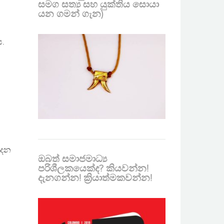
සමග සත්‍ය සහ යුක්තිය සොයා
යන ගමන් ගැන)
ය.
ට
දෙන
ඔබත් සමාජමාධ්‍ය
පරිශීලකයෙක්ද? කියවන්න!
දැනගන්න! ක්‍රියාත්මකවන්න!