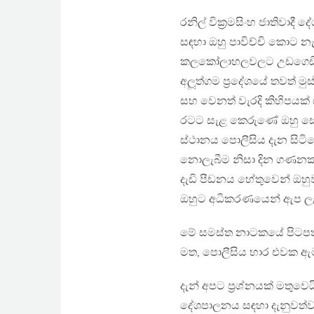
රනිල් වික‍්‍රමසිංහ ජාතිව
සඳහා ඔහු පාවිච්චි කොට න
කලකෝලාහලවලට උඩගෙඩි දුන
අලූත්ගම ප‍්‍රදේශයේ තවත් ම
සහ වෙනත් වැරදි කිහිපයක් 
රටට සැළ කෙරුණේ ඔහු සොය
ස්ථානය පොලීසිය දැන සිටිය
නොලැබීම නිසා දින ගණනක් ද
දැඩි පීඩනය හේතුවෙන් ඔහු
ඔහුට අධිකරණයෙන් ඇප ලැ
මේ සමස්ත නාටකයේ පිටපත ල
මත, පොලීසිය භාර එවක ඇම
දැන් අපට ප‍්‍රශ්නයක් මතුව
දේශපාලනය සඳහා දැනුවත්ව ප