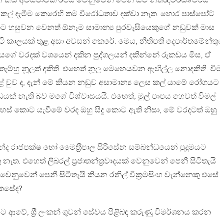
කිසි අවස්ථාවක රජය වෙනුවෙන් පෙනී සිටි නීතිඥවරයා/වරිය
කල් දැමීම කෙරෙහි තම විරෝධතාව දක්වා නැත. හොර පාස්පෝට්
ට හසුවන වෙනත් ඕනෑම සාමාන්‍ය පුරවැසියෙකුගේ නඩුවක් මාස
ි කාලයක් තුළ අසා අවසන් කෙරේ. මෙය, නීතිපති දෙපාර්තමේන්ත
ගේ වරදක් වශයෙන් දකින පුද්ගලයන් දකින්නේ රූකඩය මිස, ඒ
ම්හු නූලත් දකිති. එහෙත් නූල මෙහෙයවන ඇඟිල්ල නොදකිති. විම
 වුව ද, දැන් මේ කියන නඩුව අසාමාන්‍ය ලෙස කල් යාමේ රෝගයට
න්ධයක් නැති බව මගේ විශ්වාසයයි. එහෙත්, මුල් පාපය හෙවත් විමල්
නිදහස් කොට යැවීමේ වරද ඔහු සිදු කොට ඇති නිසා, මේ වරදටත් ඔහු
ද රාජපක්ෂ හෝ මෛත‍්‍රීපාල සිරිසේන සම්බන්ධයෙන් පුදුමයට
ත. එහෙත් ලිබරල් ප‍්‍රජාතන්ත‍්‍රවාදයක් වෙනුවෙන් පෙනී සිටිතැයි
වෙනුවෙන් පෙනී සිටිතැයි කියන රනිල් වික‍්‍රමසිංහ වැන්නෙකු එසේ
කෙසේද?
 ආවේ, ශ‍්‍රී ලංකන් ගුවන් සේවය පිළිබඳ කරුණු විමර්ශනය කරන