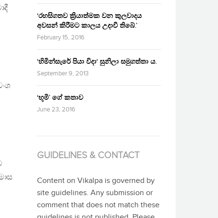
ාදී
‘රහසිගතව ක්‍රියාත්මක වන කුලවාදය
අවසන් කිරීමට කාලය උදාවී තිබේ.’
February 15, 2016
‘හිමින්සැරේ පියා විදා‘ සුනිලා සමුගත්තා ය.
September 9, 2013
වංශ
‘භූමි’ ගේ කතාව
June 23, 2016
GUIDELINES & CONTACT
ට
 මාස
Content on Vikalpa is governed by
site guidelines. Any submission or
comment that does not match these
guidelines is not published. Please