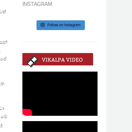
INSTAGRAM
වත්
Follow on Instagram
වසන්
ස
අපේ
ැත.
න
වා
. මේ
දු