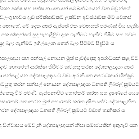
 තිබේ. එහෙත්, ඔවුන්ගේ රැඩිකල් දෘෂ්ටිවාද සහ ඒ දෘෂ්ටිවාද
සිතන පක්ෂ සහ පක්ෂ නායකයන් සම්බන්ධයෙන් වන ඔවුන්ගේ
වලංගු භාවය දැඩි පරීක්ෂාවකට ලක්වන අවස්ථාවක මීට වෙනස්
තිය නොහේ. මේ දෙක අතර ඇත්තේ එක වෙනසක් පමණක් විය හැකි
ති කොක්කුන්ගේ සුද පැහැදිළිව දැක ගැනීමට හැකිව තිබීම සහ තවම
ුද බලා ගැනීමට ඉගිල්ලෙන තෙක් බලා සිටීමට සිදුවීම ය.
පාලඥයා සහ පන්සල් නොයන මුත් පැවිද්දෙකු අපරාධයක් කළ විට
්දාව හොරෙන් ආරක්ෂා කිරීමට කටයුතු කරන දේශපාලඥයා අතර
 පන්සල් යන දේශපාලඥයාට වඩා අර කියන අපරාධකාර භික්ෂුව
ටයුතු කරන පන්සල් නොයන දේශපාලඥයා ධනපති ලිබරල් ක‍්‍රමය
ැත්තෙකු වීම පමණි. ඇස්පනාපිට හොරකම් කරන සහ දූෂණයේ යෙ
 සොරකම් නොකරන මුත් හොරකම් කරන දූෂිතයන්ව දේශපාලනික
රන දේශපාලඥයා ධනපති ලිබරල් ක‍්‍රමයට වඩාත් හානිකර ය.
ිබඳ විශ්වාසය මෙවැනි දේශපාලඥයන් නිසා සමාජයකින් අතුගෑවී යන