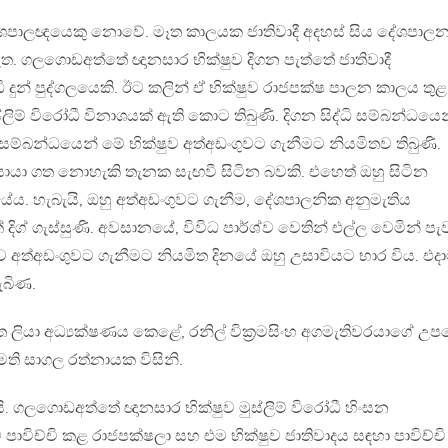
ාදී දේශපාලඥයෙකු නොවේ. මෑත කාලයක ජාතිවාදී අදහස් සිය දේශපාල
ැත. ගලගොඩඅත්තේ ඥානසාර භික්ෂුව දිගන පැත්තේ ජාතිවාදී
් පුද්ගලයෙකි. ඊට කලින් ඒ භික්ෂුව රාජපක්ෂ පාලන කාලය තුළ
ුස්ලිම් විරෝධී විනාශයක් ඇති කොට තිබුණි. දිගන සිද්ධි සම්බන්ධයෙ
සම්බන්ධයෙන් මේ භික්ෂුව අත්අඩංගුවට ගැනීමට නියමිතව තිබුණි.
ා ගත නොහැකි තැනක සැඟවී සිටින බවකි. එහෙත් ඔහු සිටින
ේය. හැබැයි, ඔහු අත්අඩංගුවට ගැනීම, දේශපාලනික අනුමැතිය
ිග් ගැස්සුණි. අවසානයේ, විවිධ පාර්ශ්ව වෙතින් එල්ල වෙමින් පැ
ව අත්අඩංගුවට ගැනීමට නියමිත දිනයේ ඔහු උසාවියට භාර විය. එද
බිණ.
ියා අධ්‍යක්ෂණය කෙළේ, රනිල් වික‍්‍රමසිංහ අගමැතිවරයාගේ උපද
ති සාගල රත්නායක විසිනි.
ෙයි. ගලගොඩඅත්තේ ඥානසාර භික්ෂුව මුස්ලිම් විරෝධී හිංසන
ාවිච්චි කළ රාජපක්ෂලා සහ එම භික්ෂුව ජාතිවාදය සඳහා පාවිච්චි