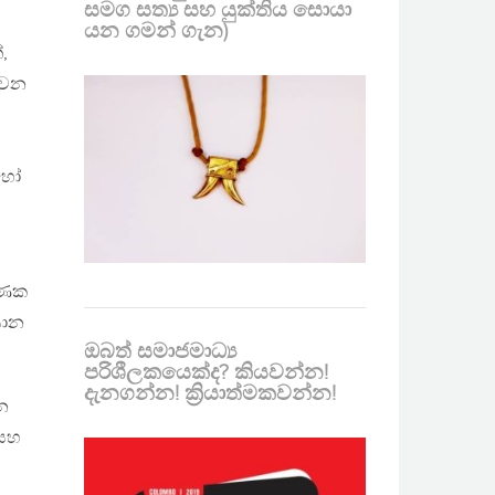
සමග සත්‍ය සහ යුක්තිය සොයා
යන ගමන් ගැන)
,
ව වන
ොහෝ
ඝණක
සාන
ඔබත් සමාජමාධ්‍ය
පරිශීලකයෙක්ද? කියවන්න!
දැනගන්න! ක්‍රියාත්මකවන්න!
න
 සහ