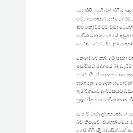
යම් කිසි ගෙවීමක් කිරීම ස
වටිනාකමකින් යුත් නෝට්ටු
100 නෝට්ටුවට වඩා බෙහෙවි
භාවිත වන කලාපයේ අඩුවෙ
අපරාධකරුවන්ට අවශ්‍ය කර
කෙසේ වෙතත්, මේ සඳහා වන 
සෝවියට් දේශයේ බිඳ වැටීම
කෙරුණි. ඒ හා සමාන වෙනස
තරගයක යෙදෙන යුරෝවක් ද 
ඇමරිකාවේ ආර්ථිකයට වඩා 
මුදල් ඒකකය භාවිත කරන ච
ඇතැම් විශ්ලේෂකයන්ගේ ප
බව කියැවේ. එහෙත් මෙය, ද
එසේ තිබියදී, වොෂින්ටන් සහ