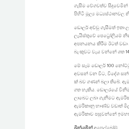
ගැසීම වේගවත්ව සිදුවෙමින් ප
පිහිටි මූල්‍ය මධ්‍යස්ථාන
ඩොලර් අච්චු ගැසීමත් ඉතා
ලැයිස්තුවේ පෙට්‍රෝලියම් 
අපනයනය කිරීම ඊටත් වඩා ල
බැංකුවට වැය වන්නේ ශත 14
මේ සෑම ඩොලර් 100 නෝට්ටු
අවසන් වන විට, විදේශ සන්
ක් බව ගණන් බලා තිබේ. ඇම
ගත හැකිය. ඩොලරයේ විනි
ලාබෙට ලබා ගැනීමට ඇමරිකා
ඇමරිකානු භාණ්ඩ වඩාත් ම
ඇමරිකාව පසුවන්නේ ඉමහත්
බින්යමින්
අපෙල්බෝම්