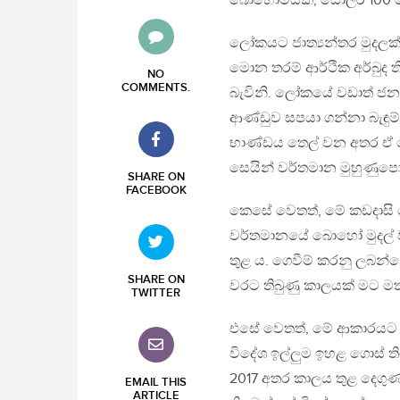
බොහොමයක්, ඩොලර් 100 න
ලෝකයට ජාත්‍යන්තර මුදලක් අ
මොන තරම් ආර්ථික අර්බුද ත
NO
COMMENTS
.
බැවිනි. ලෝකයේ වඩාත් ජ
ආණ්ඩුව සපයා ගන්නා බැඳුම
භාණ්ඩය තෙල් වන අතර ඒ 
සෙයින් වර්තමාන මුහුණුපො
SHARE ON
FACEBOOK
කෙසේ වෙතත්, මේ කඩදාසි ඩ
වර්තමානයේ බොහෝ මුදල් 
තුළ ය. ගෙවීම් කරනු ලබන්න
SHARE ON
වරට තිබුණු කාලයක් මට ම
TWITTER
එසේ වෙතත්, මේ ආකාරයට ‘
විදේශ ඉල්ලුම ඉහළ ගොස් 
2017 අතර කාලය තුළ දෙගුණ
EMAIL THIS
ARTICLE