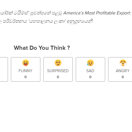
්යෝර්ක් ටයිම්ස්’ පුවත්පතේ පළවූ America’s Most Profitable Export:
ල පරිවර්තනය ‘යහපාලනය ලංකා’ අනුග‍්‍රහයෙනි
What Do You Think ?
FUNNY
SURPRISED
SAD
ANGRY
0
0
0
0