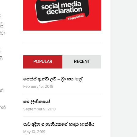
ු
ටු
බඩා
,
ඩි
POPULAR
RECENT
සෙක්ස් ඇන්ඩ් ලව් – බ්‍රා සහ ‘ලේ’
February 15, 2016
ක්
සම ලිංගිකයෝ
නත්
September 9, 2013
පෑඩ් අඳින ගැහැනියකගේ හෘදය සාක්ෂිය
May 10, 2019