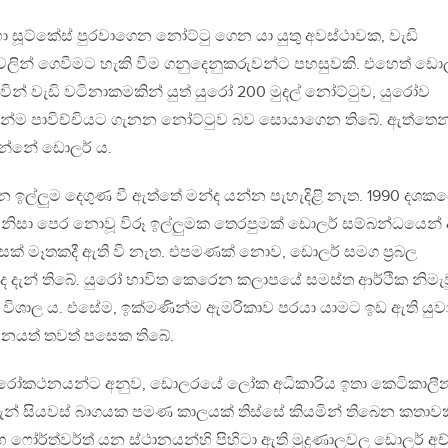
ඳහා සූට්කේස් පුරවාගෙන නෝට්ටු ගෙන යා යුතු අවස්ථාවක, වැඩි
වලින් ගෙවීමට හැකි වීම ගනුදෙනුකරුවන්ට පහසුවකි. එහෙත් ඩො
න් වැඩි වටිනාකමකින් යුත් යුරෝ 200 මුදල් නෝට්ටුව, යුරෝව
න්ම පාවිච්චියට ගැනන නෝට්ටුව බව සොයාගෙන තිබේ. ඇත්තෙන
න්නේ ඩොලර් ය.
ඉල්ලුම දෙගුණ වී ඇත්තේ මන්ද යන්න පැහැදිළි නැත. 1990 දශක
 නිසා පෙර නොවූ විරූ ඉල්ලුමක තෙරපුමක් ඩොලර් සම්බන්ධයෙන්
ක් මෑතකදී ඇති වි නැත. එපමණක් නොව, ඩොලර් සමග ප‍්‍රබල
දැන් තිබේ. යුරෝ භාවිත කෙරෙන කලාපයේ සමස්ත ආර්ථික නිමැව
විශාල ය. එසේම, ඉක්මණින්ම ඇමරිකාව පරයා යාමට ඉඩ ඇති යුව
ීනයත් තවත් පසෙක තිබේ.
ුරෝකථනයන්ට අනුව, ඩොලරයේ ලෝක අධිකාරිය ඉතා කෙටිකාලී
ැන් සියවස් බාගයක පමණ කාලයක් තිස්සේ කියමින් තිබෙන කතාවක
 ෆෝර්ත්වර්ත් යන ස්ථානයන්හි පිහිටා ඇති මුද්‍රණාලවල ඩොලර් අච්