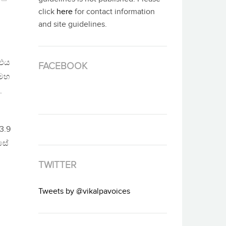
click
here
for contact information
and site guidelines.
 එය
FACEBOOK
 මහ
.
3.9
 සේ
TWITTER
Tweets by @vikalpavoices