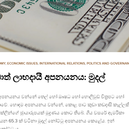
OMY
,
ECONOMIC ISSUES
,
INTERNATIONAL RELATIONS
,
POLITICS AND GOVERNA
ත් ලාභදායී අපනයනය: මුදල්
 අපනයනය වන්නේ තෙල් හෝ ඖෂධ හෝ හොලිවුඞ් චිත‍්‍රපට හෝ
ොවේ. හොඳම අපනයනය වන්නේ, කොළ පාට කුඩා කඩදාසි කෑල්ලකි
රෑන්ක්ලින්ගේ ඡුායාරූපයක් මුද්‍රණය කොට තිබේ. ගිය වසරේ ඇමරිකා
ියන 65.3 ක් වටිනා මුදල් නෝට්ටු අපනයනය කෙළේය. ඉන්