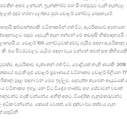
වතින අතර, ලන්ඩන්, ෆ‍්‍රැන්ක්ෆර්ට් සහ සිංගප්පූරුව වැනි තැන්වල
වල නිලලත් ගුදම් හරහා ලෝකය පුරා ඩොලර් නෝට්ටු බෙදාහැරේ.
 ලාභදායි කර්මාන්තයකි. වටිනාකමින් ගත් විට, ඇමරිකාවේ අපනයන
නිෂ්පාදනවලට පසුව දෙවැනි තැන ගන්නේ මේ කඩදාසි නිෂ්පාදනයයි.
ාභදායි ය. ඩොලර් 100 නෝට්ටුවක් අච්චු ගැසීම සඳහා ඇමරිකානු
 කි. එය පිටරටවලට යැවීම සඳහා වැය වන්නේ තවත් සත කිහිපයකි
වක්ම, ඇමරිකාව පැත්තෙන් ගත් විට, පොළියක් නැති ණයකි. 2018
තකයේ පැවති මුළු ඩොලර් ප‍්‍රමාණයේ වටිනාකම ඩොලර් බිලියන 77
රිකානු මුදල සඳහා වන මෙම ඉල්ලුම, දෙපැත්ත කැපෙන ආයුධයක්
මය වටිනාකම ඉහළ යන විට විදේශ භාණ්ඩ සහ සේවාවන් වඩාත්
නුවන්ට හැකි වන්නේය. අනිත් අතට, විදේශික ගැනුම්කරුවන්ට
ිල අධික වන්නේය. කෙසේ වෙතත්, මේ දක්වා එම තත්වය ගැන
 සතුටිනි.