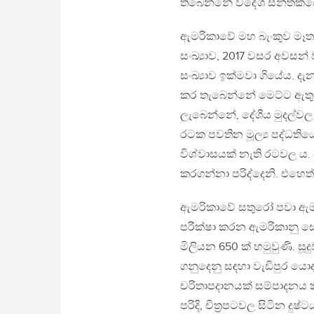
තිබෙන්නේ විදේශ සන්තකය
ඇමරිකාවේ මහ බැංකුව මෑතකද
සංඛ්‍යාව, 2017 වසර අවසන
සංඛ්‍යාව ඉක්මවා ගියේය. දැ
කර තැබෙන්නේ මෙට්ට ඇතුළ
ලැබෙන්නේ, දේශීය මුදල්වල 
රටක පවතින මූල්‍ය පද්ධතියේ
විශ්වාසයක් නැති රටවල ය
කරගන්නා පරිද්දෙනි. එහෙත
ඇමරිකාවේ සතුරෝ පවා ඇමරි
පරීක්ෂා කරන ඇමරිකානු සො
මිලියන 650 ක් හමුවුණි. සූ
ගනුදෙනු සඳහා වැඩිපුර යො
චරිතාපදානයක් සම්පාදනය කි
පරිදි, චිත‍්‍රපටවල සිටින ද