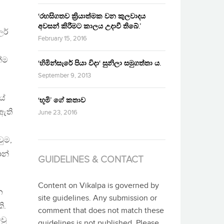
‘රහසිගතව ක්‍රියාත්මක වන කුලවාදය
අවසන් කිරීමට කාලය උදාවී තිබේ.’
ලර්
February 15, 2016
්ම
‘හිමින්සැරේ පියා විදා‘ සුනිලා සමුගත්තා ය.
September 9, 2013
යේ
‘භූමි’ ගේ කතාව
 ඇති
June 23, 2016
ුම,
ාන්
GUIDELINES & CONTACT
Content on Vikalpa is governed by
න
site guidelines. Any submission or
ි.
comment that does not match these
චු
guidelines is not published. Please