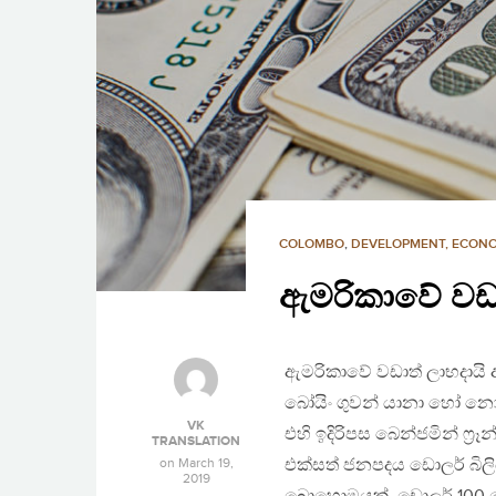
COLOMBO
,
DEVELOPMENT, ECON
ඇමරිකාවේ වඩා
ඇමරිකාවේ වඩාත් ලාභදායි
බෝයිං ගුවන් යානා හෝ න
VK
එහි ඉදිරිපස බෙන්ජමින් ෆ‍්‍
TRANSLATION
on
March 19,
එක්සත් ජනපදය ඩොලර් බිල
2019