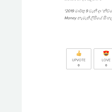
*2019 මාර්තු 9 වැනි දා ‘නිව
Money නැමැති ලිපියේ සිංහ
UPVOTE
LOVE
0
0