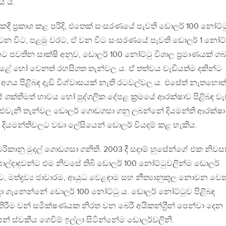
ේ ය.
ී ප‍්‍රකාශ කළ පරිදි, එතෙක් සංසරණයේ පැවති ඩොලර් 100 නෝට්ට
් වන විට, පළමු වරට, ඒ වන විට සංසරණයේ පැවති ඩොලර් 1 නෝට්
නට පවතින සාක්ෂි අනුව, ඩොලර් 100 නෝට්ටු විශාල ප‍්‍රමාණයක් ග
ේ හෝ වෙනත් රහසිගත තැන්වල ය. ඒ තත්වය වැඩියත්ම දකින්ට
අගය පිළිබඳ දැඩි විශ්වාසයක් නැති රටවල්වල ය. එසේත් නැතහොත්
 ශක්තිමත් භාවය හෝ පුද්ගලික දේපළ ක‍්‍රමයේ ආරක්ෂාව පිළිබඳ වැ
. එවැනි තැන්වල ඩොලර් ගොඩගසා ගනු ලබන්නේ දියමන්ති ආරක්ෂා
් දියමන්තිවලට වඩා ලේසියෙන් ඩොලර් වියදම් කළ හැකිය.
කානු මුදල් ගොඩගසා ගනිති. 2003 දී සදාම් හුසේන්ගේ එක නිවස
ල්දාදුවන්ට එම නිවසේ තිබී ඩොලර් 100 නෝට්ටුවලින්ම ඩොලර්
දුව, මත්ද්‍රව්‍ය ජාවාරම, ආයුධ වෙළඳාම සහ නීත්‍යානුකූල නොවන වෙ
දා ගැනෙන්නේ ඩොලර් 100 නෝට්ටු ය. ඩොලර් නෝට්ටුව පිළිබඳ
රීම වන් සමීක්ෂණයක නිරත වන බෙරී අයිකන්ග‍්‍රීන් පෙන්වා දෙන
ුෂ්ටයන් ස්වකීය ගෙවීම් ඉල්ලා සිටින්නේම ඩොලර්වලිනි.