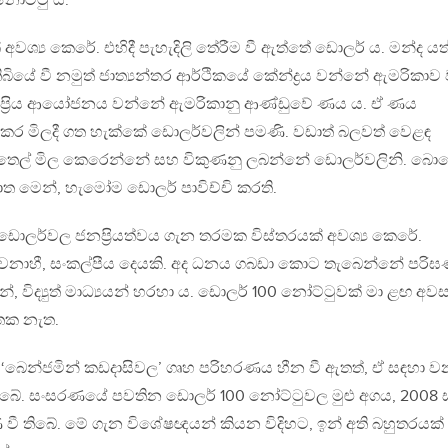
ෝට්ටු ය.
වශ්‍ය කෙරේ. එහිදී පැහැදිලි තේරීම වී ඇත්තේ ඩොලර් ය. මන්ද යත්
ිබියේ වී නමුත් ජාත්‍යන්තර ආර්ථිකයේ කේන්ද්‍රය වන්නේ ඇමරිකා
නප‍්‍රිය ආයෝජනය වන්නේ ඇමරිකානු ආණ්ඩුවේ ණය ය. ඒ ණය
්කර මිලදී ගත හැක්කේ ඩොලර්වලින් පමණි. වඩාත් බලවත් වෙළඳ
තෙල් මිල කෙරෙන්නේ සහ විකුණනු ලබන්නේ ඩොලර්වලිනි. බ
ත මෙන්, හැමෝම ඩොලර් පාවිච්චි කරති.
ොලර්වල ජනප‍්‍රියත්වය ගැන තරමක විස්තරයක් අවශ්‍ය කෙරේ.
වනාහී, සංකල්පීය දෙයකි. අද ධනය ගබඩා කොට තැබෙන්නේ පරි
ේ, විද්‍යුත් මාධ්‍යයන් හරහා ය. ඩොලර් 100 නෝට්ටුවක් මා ළඟ අව
තක නැත.
බෙන්ජමින් කඩදාසිවල’ ගෘහ පරිහරණය හීන වී ඇතත්, ඒ සඳහා ව
තිබේ. සංසරණයේ පවතින ඩොලර් 100 නෝට්ටුවල මුළු අගය, 2008
 වී තිබේ. මේ ගැන විශේෂඥයන් කියන විදිහට, ඉන් අති බහුතරයක්