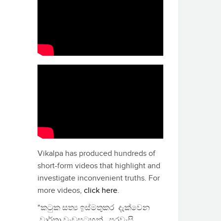
Vikalpa has produced hundreds of
short-form videos that highlight and
investigate inconvenient truths. For
more videos,
click here
.
"කටුක සත්‍ය ඉස්මතුකර දැක්වෙන
වාර්තා වැඩසටහන්, පුරවැසි