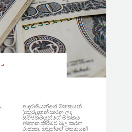
NCE
ආදරණීයන්ගේ මතකයන්
.
(අතුරුදහන් කරන ලද
සමීපතමයන්ගේ මතකය
අමතක කිරීමට බල කරන
රාජ්‍යක, ඔවුන්ගේ මතකයන්