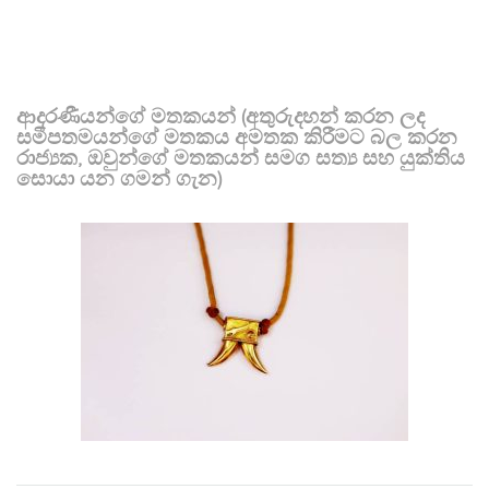
ආදරණීයන්ගේ මතකයන් (අතුරුදහන් කරන ලද
සමීපතමයන්ගේ මතකය අමතක කිරීමට බල කරන
රාජ්‍යක, ඔවුන්ගේ මතකයන් සමග සත්‍ය සහ යුක්තිය
සොයා යන ගමන් ගැන)