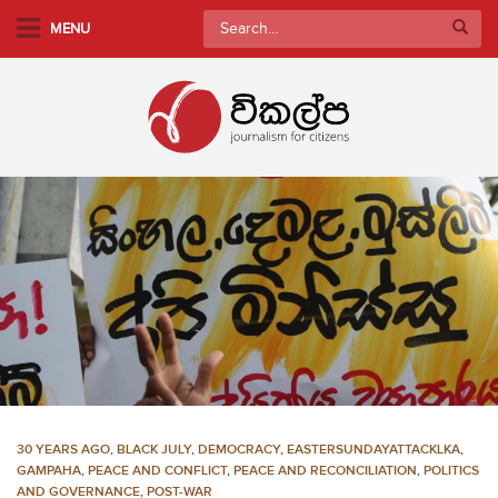
S
Search
MENU
k
for:
i
p
t
o
m
a
i
n
c
o
n
t
e
n
30 YEARS AGO
,
BLACK JULY
,
DEMOCRACY
,
EASTERSUNDAYATTACKLKA
,
t
GAMPAHA
,
PEACE AND CONFLICT
,
PEACE AND RECONCILIATION
,
POLITICS
AND GOVERNANCE
,
POST-WAR