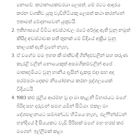
නොවේ. කථානායකවරයා ලෙසත්, මේ රටට ආදරය
කරන වගකිව යුතු වැඩිහිටියකු ලෙසත් කථා කරන්නේ
ඉතාමත් වේදනාවෙන් යුතුවයි.
ඉතිහාසයේ විවිධ අවස්ථාවල ර‍ටේ අර්බුද ඇති වුනු නමුත්
කිසිදු අවස්ථාවක සති තුනක් මේ විදියේ අක්‍රිය වුනු
කාලයක් ඇති වුනේ නැහැ.
ඒ වගේම මම ඉහත කී ජාතිවාදී ගිනිදළුවලින් සහ තරුණ
කැරළි වලින් නොයෙකුත් අසමගිකම්වලින් අපේ
මාතෘභූමියට වුනු හානිය දෑසින් දැකපු එදා සහ අද
පරම්පරා දෙකම නියෝජනය කරන පුද්ගලයෙක්
විදියටයි.
1983 කළු ජූලිය ආරම්භ වූ දා මා කැළනි විහාරයට මගේ
බිරිද සහ දරුවන් සමග යමින් සිටියා. එකල මා
දේශපාලනයට සම්බන්ධව හිටියෙ නැහැ. එල්ෆින්ස්ටන්
හන්දියේ දී සියයකට වැඩි පිරිසක් මගේ මඟ හරස් කර
‍මගෙන් ඉල්ලීමක් කළා.