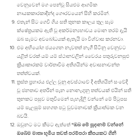
වෙනුවෙන් මග පෙන්වූ සියළුම ආගමික
නායකකාරකාදීන්ද ගෞරවයෙන් සිහි කරමින්.
එතැන් සිට ගෙවී ගිය සති ‍තුනක කාලය තුල සෑම
ක්ෂේත්‍රයකම ඇති වූ අකර්මන්‍යභාවය මොන තරම් දැයි
ඔබ සැමට අවබෝධයක් ඇතැයි මා විශ්වාස කරනවා.
එම අභියෝග ජයගෙන නැවතත් නැගී සිටිනු වෙනුවට
යළිත් වරක් යම් යම් ස්ථානවලින් වෛර‍ය පතුරුවනසුළු
ක්‍රියාකාරකම් වාර්තාවීම අතිශයින්ම අවාසනාවන්ත
තත්ත්වයක්.
ත්‍රස්ත ප්‍රහාරය එල්ල වුනු අවස්ථාවේ දී අතිශයින් සංවේදී
වූ ජනතාව අතරින් පැන නොනැගුනු තත්වයක් එයින් සති
තුනකට පසුව මතුවීමෙන් පැහැදිලි වන්නේ මේ පිටුපස
යම් සැලසුම් සහගත පටු වුවමනාවක් ක්‍රියාත්මක වන
බවයි.
ඔවුනට මට කීමට ඇත්තේ
“ඔබ මේ සූදානම් වන්නේ
ඔබේම මාතෘ භූමිය තවත් පරම්පරා කීපයකට ගිනි