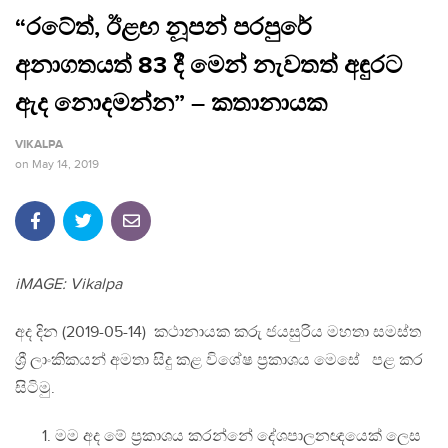
“රටේත්, ඊළඟ නූපන් පරපුරේ
අනාගතයත් 83 දී මෙන් නැවතත් අඳුරට
ඇද නොදමන්න” – කතානායක
VIKALPA
on
May 14, 2019
iMAGE: Vikalpa
අද දින (2019-05-14) කථානායක කරු ජයසුරිය මහතා සමස්ත
ශ්‍රී ලාංකිකයන් අමතා සිදු කළ විශේෂ ප්‍රකාශය මෙසේ පළ කර
සිටිමු.
මම අද මේ ප්‍රකාශය කරන්නේ දේශපාලනඥයෙක් ලෙස