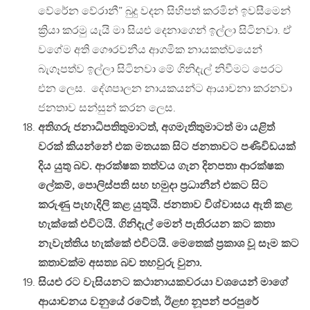
වේරේන වේරානී” බුදු වදන සිහිපත් කරමින් ඉවසීමෙන්
ක්‍රියා කරමු යැයි මා සියළු දෙනාගෙන් ඉල්ලා සිටිනවා. ඒ
වගේම අති ගෞරවනීය ආගමික නායකත්වයෙන්
බැගෑපත්ව ඉල්ලා සිටිනවා ‍මේ ගිනිදැල් නිවීමට පෙරට
එන ලෙස. දේශපාලන නායකයන්ට ආයාචනා කරනවා
ජනතාව සන්සුන් කරන ලෙස.
අතිගරු ජනාධිපතිතුමාටත්, අගමැතිතුමාටත් මා යළිත්
වරක් කියන්නේ එක මතයක සිට ජනතාවට පණිවිඩයක්
දිය යුතු බව. ආරක්ෂක තත්වය ගැන දිනපතා ආරක්ෂක
ලේකම්, පොලිස්පති සහ හමුදා ප්‍රධානීන් එකට සිට
කරුණු පැහැදිලි කළ යුතුයි. ජනතාව විශ්වාසය ඇති කළ
හැක්කේ එවිටයි. ගිනිදැල් මෙන් පැතිරයන කට කතා
නැවැත්තිය හැක්කේ එවිටයි. මෙතෙක් ප්‍රකාශ වූ සෑම කට
කතාවක්ම අසත්‍ය බව තහවුරු වුනා.
සියළු රට වැසියනට කථානායකවරයා වශයෙන් මාගේ
ආයාචනය වනුයේ රටේත්, ඊළඟ නූපන් පරපුරේ