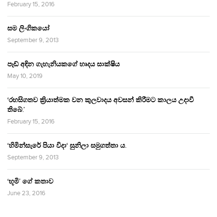
February 15, 2016
සම ලිංගිකයෝ
September 9, 2013
පෑඩ් අඳින ගැහැනියකගේ හෘදය සාක්ෂිය
May 10, 2019
‘රහසිගතව ක්‍රියාත්මක වන කුලවාදය අවසන් කිරීමට කාලය උදාවී
තිබේ.’
February 15, 2016
‘හිමින්සැරේ පියා විදා‘ සුනිලා සමුගත්තා ය.
September 9, 2013
‘භූමි’ ගේ කතාව
June 23, 2016