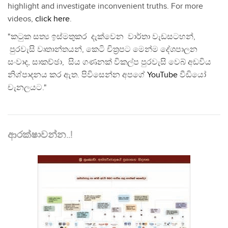
highlight and investigate inconvenient truths. For more
videos,
click here
.
"කටුක සත්‍ය ඉස්මතුකර දැක්වෙන වාර්තා වැඩසටහන්,
පුරවැසි වෘතාන්තයන්, කෙටි චිත්‍රපට මෙන්ම දේශපාලන
සංවාද, සාකච්ඡා, සිය ගණනක් විකල්ප පුරවැසි වෙබ් අඩවිය
නිශ්පාදනය කර ඇත. පිවිසෙන්න අපගේ
YouTube
වීඩියෝ
චැනලයට."
ආරක්ෂාවන්න..!