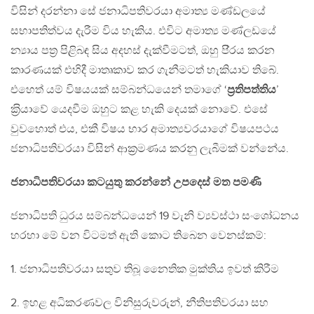
විසින් දරන්නා සේ ජනාධිපතිවරයා අමාත්‍ය මණ්ඩලයේ
සභාපතිත්වය දැරීම විය හැකිය. එවිට අමාත්‍ය මණ්ලඩයේ
න්‍යාය පත‍්‍ර පිළිබඳ සිය අදහස් දැක්වීමටත්, ඔහු පි‍්‍රය කරන
කාරණයක් එහිදී මාතෘකාව කර ගැනීමටත් හැකියාව තිබේ.
එහෙත් යම් විෂයයක් සම්බන්ධයෙන් තමාගේ ‘
ප‍්‍රතිපත්තිය
’
ක‍්‍රියාවේ යෙදවීම ඔහුට කළ හැකි දෙයක් නොවේ. එසේ
වුවහොත් එය, එකී විෂය භාර අමාත්‍යවරයාගේ විෂයපථය
ජනාධිපතිවරයා විසින් ආක‍්‍රමණය කරනු ලැබීමක් වන්නේය.
ජනාධිපතිවරයා කටයුතු කරන්නේ උපදෙස් මත පමණි
ජනාධිපති ධුරය සම්බන්ධයෙන් 19 වැනි ව්‍යවස්ථා සංශෝධනය
හරහා මේ වන විටමත් ඇති කොට තිබෙන වෙනස්කම්:
1. ජනාධිපතිවරයා සතුව තිබූ නෛතික මුක්තිය ඉවත් කිරීම
2. ඉහළ අධිකරණවල විනිසුරුවරුන්, නීතිපතිවරයා සහ