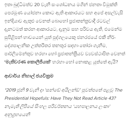
ඉතා බුද්ධිමත්ව 20 වැනි සංශෝධනය මගින් ජනතා විමුක්ති
පෙරමුණ යෝජනා කොට ඇති ආකාරයට සහ අපේ අසල්වැසි
ඉන්දියාව ඇතුළු වෙනත් බොහෝ ප‍්‍රජාතන්ත‍්‍රවාදී රටවල්
දැනටමත් කරන ආකාරයට, දැනුම සහ පරිචය ඇති, එමෙන්ම
සුපිළිපන් භාවයෙන් යුත් පුද්ගලයෙකු ජනරජයේ එකී නිර්-
දේශපාලනික උත්තරීතර තනතුර සඳහා තෝරා ගැනීම,
පාර්ලිමේන්තුව හරහා හෝ ප‍්‍රජාතන්ත‍්‍රීයව ව්‍යවස්ථාපිත වෙනත්
‘මැතිවරණ කොලීජියක්’
හරහා හෝ නොකළ යුත්තේ ඇයි?
ආචාර්ය නිහාල් ජයවික‍්‍රම
*2019 ජුනි 9 වැනි දා ‘සන්ඬේ අයිලන්ඞ්’ පුවත්පතේ පළවූ The
Presidential Hopefuls: Have They Not Read Article 43?
නැමැති ලිපියේ සිංහල පරිවර්තනය ‘යහපාලනය ලංකා’
අනුග‍්‍රහයෙනි