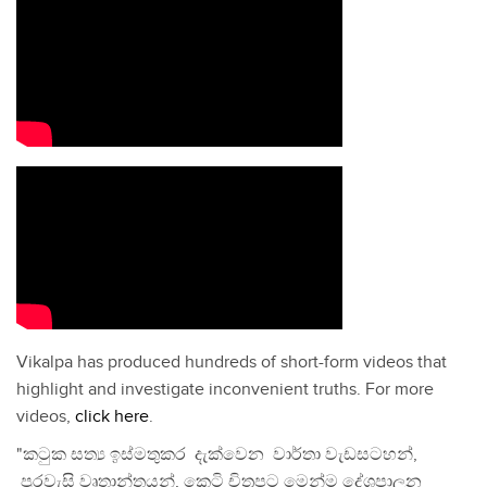
Vikalpa has produced hundreds of short-form videos that
highlight and investigate inconvenient truths. For more
videos,
click here
.
"කටුක සත්‍ය ඉස්මතුකර දැක්වෙන වාර්තා වැඩසටහන්,
පුරවැසි වෘතාන්තයන්, කෙටි චිත්‍රපට මෙන්ම දේශපාලන