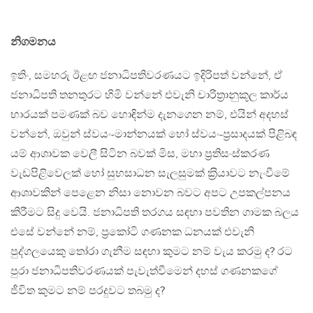
නිගමනය
ඉතිං, සමහරු ඊළඟ ජනාධිපතිවරණයට ඉදිරිපත් වන්නේ, ඒ
ජනාධිපති තනතුරට හිමි වන්නේ එවැනි චාරිත‍්‍රානුකූල කාර්ය
භාරයක් පමණක් බව හොඳින්ම දැනගෙන නම්, එයින් අදහස්
වන්නේ, ඔවුන් ස්වයං-මාන්නයක් හෝ ස්වයං-ප‍්‍රසාදයක් පිළිබඳ
යම් ආශාවක වෙලී සිටින බවක් මිස, මහා ප‍්‍රතිසංස්කරණ
වැඩපිළිවෙලක් හෝ සුභසාධන සැලසුමක් ක‍්‍රියාවට නැංවීමේ
ආශාවකින් පෙළෙන නිසා නොවන බවට අපට උපකල්පනය
කිරීමට සිදු වෙයි. ජනාධිපති තරගය සඳහා පවතින ගාමක බලය
එසේ වන්නේ නම්, ප‍්‍රකෝටි ගණනක ධනයක් එවැනි
පුද්ගලයෙකු තෝරා ගැනීම සඳහා කුමට නම් වැය කරමු ද? රට
පුරා ජනාධිපතිවරණයක් පැවැත්වීමෙන් දහස් ගණනකගේ
ජීවිත කුමට නම් පරදුවට තබමු ද?