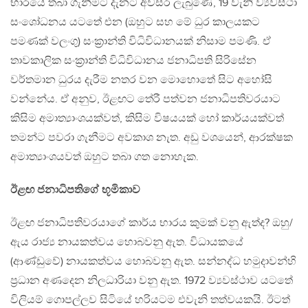
භාරයේ තබා ගැනීමට දැනට අවසර ලැබුණේ, 19 වැනි ව්‍යවස්ථා
සංශෝධනය යටතේ එන (ඔහුට සහ මේ ධුර කාලයකට
පමණක් වලංගු) සංක‍්‍රාන්ති විධිවිධානයක් නිසාම පමණි. ඒ
තාවකාලික සංක‍්‍රාන්ති විධිවිධානය ජනාධිපති සිරිසේන
වර්තමාන ධුරය දැරීම නතර වන මොහොතේ සිට අහෝසි
වන්නේය. ඒ අනුව, ඊළඟට තේරී පත්වන ජනාධිපතිවරයාට
කිසිම අමාත්‍යාංශයක්වත්, කිසිම විෂයයක් හෝ කාර්යයක්වත්
තමන්ට පවරා ගැනීමට අවකාශ නැත. අඩු වශයෙන්, ආරක්ෂක
අමාත්‍යාංශයවත් ඔහුට තබා ගත නොහැක.
ඊළඟ ජනාධිපතිගේ භූමිකාව
ඊළඟ ජනාධිපතිවරයාගේ කාර්ය භාරය කුමක් වනු ඇත්ද? ඔහු/
ඇය රාජ්‍ය නායකත්වය හොබවනු ඇත. විධායකයේ
(ආණ්ඩුවේ) නායකත්වය හොබවනු ඇත. සන්නද්ධ හමුදාවන්හි
ප‍්‍රධාන අණදෙන නිලධාරියා වනු ඇත. 1972 ව්‍යවස්ථාව යටතේ
විලියම් ගොපල්ලව සිටියේ හරියටම එවැනි තත්වයකයි. ඊටත්