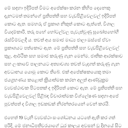
මේ සඳහා ඉදිරිපත් වීමට අපේක්ෂා කරන කිහිප දෙනෙකු
දැනටමත් තමන්ගේ ප‍්‍රතිපත්ති සහ වැඩපිළිවෙලවල් ඉදිරිපත්
කොට ඇත. සමහරු ඒ ප‍්‍රකාශ නිකුත් කොට ඇත්තේ, විශාල
වියදම්කාරී, තරු පහේ හෝටල්වල පැවැත්වුණු සුඛෝපභෝගී
රැස්වීම්වලදී ය. තවත් අය සමාජ මාධ්‍ය ජාලා ඔස්සේ ඒවා
ප‍්‍රකාශයට පත්කොට ඇත. මේ ප‍්‍රතිපත්ති සහ වැඩපිළිවෙලවල්
තුළ, ආර්ථික සහ සමාජ කරුණු ගැන මෙන්ම, ජාතික ආරක්ෂාව
සහ ලංකාවේ පාලනයට අත්‍යාවශ්‍ය තවත් වැදගත් කරුණු ගැන
අවධානය යොමු කොට තිබේ. එක් අපේක්ෂකයෙකු තමා
ජයග‍්‍රහණය කළොත් ක‍්‍රියාත්මක කරන අලුත් ආණ්ඩුක‍්‍රම
ව්‍යවස්ථාවක පිටපතක් ද ඉදිරිපත් කොට ඇත. මේ ප‍්‍රතිපත්ති සහ
වැඩපිළිවෙලවල් පිළිබඳ විචාරාත්මක විශ්ලේෂණ සඳහා අපේ
පුවත්පත් ද විශාල ඉඩකඩක් නිරන්තරයෙන් වෙන් කරයි.
එහෙත් 19 වැනි ව්‍යවස්ථා සංශෝධනය යටතේ ඇති කර ගත්
පරිදි, මේ ජනාධිපතිවරයාගේ ධුර කාලය අවසන් වූ දිනයේ සිට