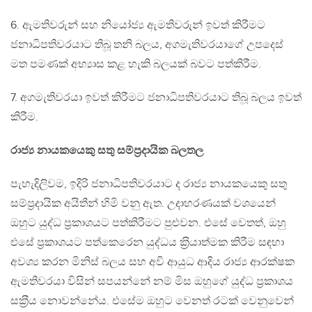
6. ඇමතිවරුන් සහ නියෝජ්‍ය ඇමතිවරුන් ඉවත් කිරීමට
ජනාධිපතිවරයාට තිබූ තනි බලය, අගමැතිවරයාගේ උපදෙස්
මත පමණක් අභ්‍යාස කළ හැකි බලයක් බවට පත්කිරීම.
7. අගමැතිවරයා ඉවත් කිරීමට ජනාධිපතිවරයාට තිබූ බලය ඉවත්
කිරීම.
රාජ්‍ය නායකයෙකු සතු සම්ප‍්‍රදායික බලතල
පැහැදිලිවම, ඉදිරි ජනාධිපතිවරයාට ද රාජ්‍ය නායකයෙකු සතු
සම්ප‍්‍රදායික අයිතීන් හිමි වනු ඇත. උදාහරණයක් වශයෙන්
ඔහුට යුද්ධ ප‍්‍රකාශයට පත්කිරීමට පුළුවන. එසේ වෙතත්, ඔහු
එසේ ප‍්‍රකාශයට පත්කෙරෙන යුද්ධය ක‍්‍රියාත්මක කිරීම සඳහා
අවශ්‍ය කරන මිනිස් බලය සහ අවි ආයුධ ආදිය රාජ්‍ය ආරක්ෂක
ඇමතිවරයා විසින් සපයන්නේ නම් මිස ඔහුගේ යුද්ධ ප‍්‍රකාශය
සක‍්‍රීය නොවන්නේය. එසේම ඔහුට වෙනත් රටක් වෙනුවෙන්