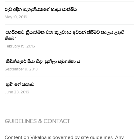
පෑඩ් අඳින ගැහැනියකගේ හෘදය සාක්ෂිය
May 10, 2019
‘රහසිගතව ක්‍රියාත්මක වන කුලවාදය අවසන් කිරීමට කාලය උදාවී
තිබේ.’
February 15, 2016
‘හිමින්සැරේ පියා විදා‘ සුනිලා සමුගත්තා ය.
September 9, 2013
‘භූමි’ ගේ කතාව
June 23, 2016
GUIDELINES & CONTACT
Content on Vikalpa is governed by site guidelines. Any