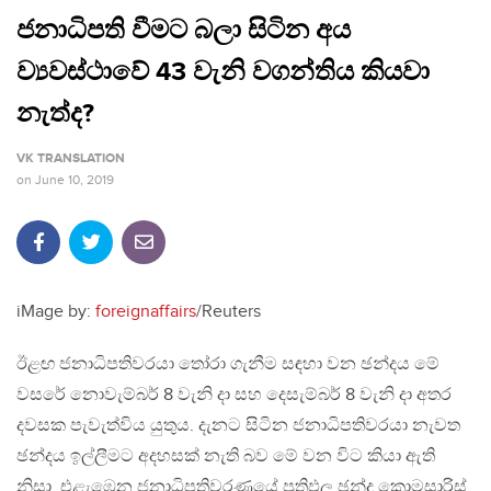
ජනාධිපති වීමට බලා සිටින අය
ව්‍යවස්ථාවේ 43 වැනි වගන්තිය කියවා
නැත්ද?
VK TRANSLATION
on
June 10, 2019
iMage by:
foreignaffairs
/Reuters
ඊළඟ ජනාධිපතිවරයා තෝරා ගැනීම සඳහා වන ඡන්දය මේ
වසරේ නොවැම්බර් 8 වැනි දා සහ දෙසැම්බර් 8 වැනි දා අතර
දවසක පැවැත්විය යුතුය. දැනට සිටින ජනාධිපතිවරයා නැවත
ඡන්දය ඉල්ලීමට අදහසක් නැති බව මේ වන විට කියා ඇති
නිසා, එළැඹෙන ජනාධිපතිවරණයේ ප‍්‍රතිඵල ඡන්ද කොමසාරිස්