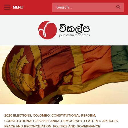
S
Search
MENU
k
for:
i
p
t
o
m
a
i
n
c
o
n
t
e
n
2020 ELECTIONS
,
COLOMBO
,
CONSTITUTIONAL REFORM
,
t
CONSTITUTIONALCRISISSRILANKA
,
DEMOCRACY
,
FEATURED ARTICLES
,
PEACE AND RECONCILIATION
,
POLITICS AND GOVERNANCE