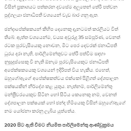
විසින් ප‍්‍රකාශයට පත්කරන දවසේම අලුතෙන් තේරී පත්වන
පුද්ගලයා ජනාධිපති වශයෙන් වැඩ බාර ගනු ඇත.
ඡන්දාපේක්ෂකයන් කිහිප දෙනෙකු දැනටමත් කරලියට විත්
තිබේ. ඇත්ත වශයෙන්ම, වයස අවුරුදු 35 සම්පූර්ණ, වෙනත්
රටක පුරවැසියෙකු නොවන, මීට පෙර දෙවරක් ජනාධිපති
ධුරය දරා නැති, පාර්ලිමේන්තුවට තේරී පත්වීම සඳහා
නුසුදුස්සෙකු වී නැති ඕනෑම පුරවැසියෙකුට ජනාධිපති
අපේක්ෂකයෙකු වශයෙන් ඉදිරිපත් විය හැකිය. එහෙත්,
ඔහුගේ/ඇගේ අපේක්ෂකත්වය එක්කෝ පිළිගත් දේශපාලන
පක්ෂයකින් නිර්දේශ කළ යුතුය. නැත්නම්, පාර්ලිමේන්තු
මන්ත‍්‍රීවරයෙකුව සිටින හෝ සිටිය කෙනෙකු නම්, වෙනත්
දේශපාලන පක්ෂයක් හෝ ඡන්ද හිමියෙකු විසින් ඔහුගේ/ඇගේ
නම යෝජනා කරනු ලැබිය යුත්තේය.
2020 සිට ඇති වීමට නියමිත පාර්ලිමේන්තු ආණ්ඩුක‍්‍රමය