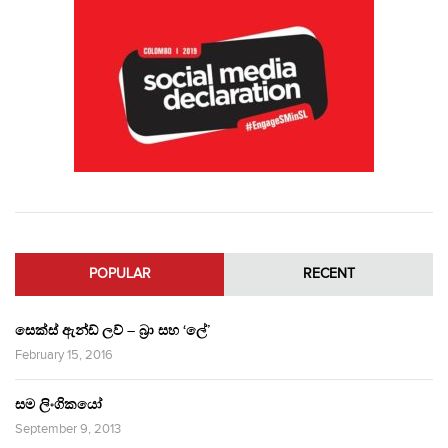
POPULAR
RECENT
සෙක්ස් ඇන්ඩ් ලව් – බ්‍රා සහ ‘ලේ’
February 15, 2016
සම ලිංගිකයෝ
September 9, 2013