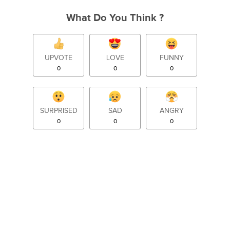
What Do You Think ?
UPVOTE
LOVE
FUNNY
0
0
0
SURPRISED
SAD
ANGRY
0
0
0