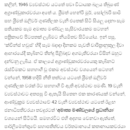
කලින්, 1946 ව්‍යවස්ථාව යටතේ පවා විධායක බලය තිබුණේ
අග‍්‍රාණ්ඩුකාරවරයා අතේ ය. ශ‍්‍රීමත් හෙන්රි මූර්, සෝල්බරි සාමි
සහ ශ‍්‍රීමත් ඔලිවර් ගුණතිලක වැනි එතෙක් සිටි සියලු දෙනා සෑම
සතියකම සෑම අමාත්‍ය මණ්ඩල සැසිවාරයකම සටහන්
පත‍්‍රිකාවේ පිටපතක් ලැබීමට නියමිතව සිටියෝය. ඉන් පසු,
‘ක්වීන්ස් හවුස්’ හිදී සෑම බදාදා දිනකම පැවති චාරිත‍්‍රානුකූල දිවා
ආහාරයේදී කැබිනට් තීන්දු පිළිබඳව අගමැතිවරයා විසින් ඔහුට
දන්වනු ලැබීය. ඒ කාලයේ අග‍්‍රාණ්ඩුකාරවරයෙකු කැබිනට්
රැස්වීමකට සහභාගී වූ එකම අවස්ථාව වශයෙන් සටහන්
වන්නේ, 1958 හදිසි නීති තත්වය යටතේ ශ‍්‍රීමත් ඔලිවර්
ගුණතිලක වරක් ඊට සහභාගී වී ඇති අවස්ථාව පමණි. 19 වැනි
ව්‍යවස්ථාවට අතපසු වී ඇතැයි සිතෙන එක කාරණයක් වන්නේ,
ආණ්ඩුක‍්‍රම ව්‍යවස්ථාවේ 42 වැනි ව්‍යවස්ථාව යටතේ ඊළඟ
ජනාධිපතිවරයා තවදුරටත් ‘
අමාත්‍ය මණ්ඩලයේ ප‍්‍රධානියා
’
වශයෙන් සිටීමයි. සමහරවිට එහි අදහස වෙනවා ඇත්තේ,
පාර්ලිමේන්තුවේ සභාපතිත්වය වර්තමානයේ කතානායකවරයා