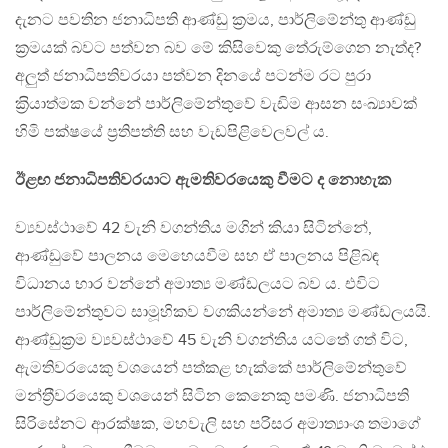
දැනට පවතින ජනාධිපති ආණ්ඩු ක‍්‍රමය, පාර්ලිමේන්තු ආණ්ඩු
ක‍්‍රමයක් බවට පත්වන බව මේ කිසිවෙකු තේරුම්ගෙන නැත්ද?
අලුත් ජනාධිපතිවරයා පත්වන දිනයේ පටන්ම රට පුරා
ක‍්‍රියාත්මක වන්නේ පාර්ලිමේන්තුවේ වැඩිම ආසන සංඛ්‍යාවක්
හිමි පක්ෂයේ ප‍්‍රතිපත්ති සහ වැඩපිළිවෙලවල් ය.
ඊළඟ ජනාධිපතිවරයාට ඇමතිවරයෙකු වීමට ද නොහැක
ව්‍යවස්ථාවේ 42 වැනි වගන්තිය මගින් කියා සිටින්නේ,
ආණ්ඩුවේ පාලනය මෙහෙයවීම සහ ඒ පාලනය පිළිබඳ
විධානය භාර වන්නේ අමාත්‍ය මණ්ඩලයට බව ය. එවිට
පාර්ලිමේන්තුවට සාමූහිකව වගකියන්නේ අමාත්‍ය මණ්ඩලයයි.
ආණ්ඩුක‍්‍රම ව්‍යවස්ථාවේ 45 වැනි වගන්තිය යටතේ ගත් විට,
ඇමතිවරයෙකු වශයෙන් පත්කළ හැක්කේ පාර්ලිමේන්තුවේ
මන්ත‍්‍රීවරයෙකු වශයෙන් සිටින කෙනෙකු පමණි. ජනාධිපති
සිරිසේනට ආරක්ෂක, මහවැලි සහ පරිසර අමාත්‍යාංශ තමාගේ