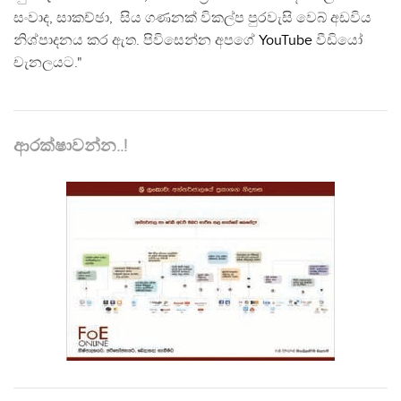
සංවාද, සාකච්ඡා, සිය ගණනක් විකල්ප පුරවැසි වෙබ් අඩවිය
නිශ්පාදනය කර ඇත. පිවිසෙන්න අපගේ
YouTube
වීඩියෝ
චැනලයට."
ආරක්ෂාවන්න..!