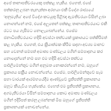
අපේ තානාපතිවරයෙකු පත්කළ හැකිය. එහෙත්, එසේ
පත්කරනු ලබන තැනැත්තා අරභයා එකී විදේශ රාජ්‍යයේ
‘අනුමැතිය’ අපේ විදේශ කටයුතු පිළිබඳ ඇමතිවරයා විසින් ලබා
නොගන්නේ නම්, එසේ අලුතෙන් පත්කළ තානාපතිවරයාට එකී
රටට පය ගැසීමට නොලැබෙන්නේය. එසේම
ජනාධිපතිවරයාට හදිසි අවස්ථා තත්වයක් ප‍්‍රකාශයට පත්කිරීමත්
කළ හැකිය. එහෙත්, එය ක‍්‍රියාත්මක කිරීම සඳහා අවශ්‍ය මානව
සහ වෙනත් සම්පත් අමාත්‍ය මණ්ඩලය මගින් සම්පාදනය කර
නොදෙන්නේ නම් සහ එම හදිසි අවස්ථා තත්වය
පාර්ලිමේන්තුව මගින් අනුමත නොකරන්නේ නම්, ඔහුගේ
ප‍්‍රකාශය සක‍්‍රීය නොවන්නේය. එසේම, පාර්ලිමේන්තුවේ සෑම
සභා වාරයක් ආරම්භයේදීම ආණ්ඩුවේ ප‍්‍රතිපත්ති ප‍්‍රකාශනය
ඔහුට කියැවිය හැක්කේය. එහෙත් එම ප‍්‍රතිපත්ති ප‍්‍රකාශනය,
අගමැතිවරයා විසින් සම්පාදනය කොට අමාත්‍ය මණ්ඩලය
මගින් ඉදිරිපත් කරනු ලබන්නක් මිස ඔහුගේ ප‍්‍රතිපත්ති
ප‍්‍රකාශනයක් නොවන්නේය.