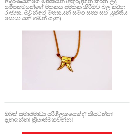
ආදරණීයන්ගේ මතකයන් (අතුරුදහන් කරන ලද
සමීපතමයන්ගේ මතකය අමතක කිරීමට බල කරන
රාජ්‍යක, ඔවුන්ගේ මතකයන් සමග සත්‍ය සහ යුක්තිය
සොයා යන ගමන් ගැන)
ඔබත් සමාජමාධ්‍ය පරිශීලකයෙක්ද? කියවන්න!
දැනගන්න! ක්‍රියාත්මකවන්න!