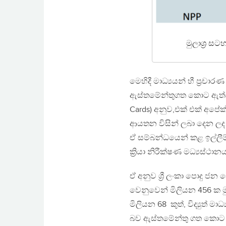
මුලාශ්‍ර සට
මෙහිදී මාධ්‍යයන් හී ප්‍රච
ඇස්තමේන්තුගත කොට ඇත්තේ
Cards) අනුව,එක් එක් අපේක
ආයතන විසින් ලබා දෙන ලද
ඒ සම්බන්ධයෙන් කළ ඉල්ලීම
ක්‍රියා නිරීක්ෂණ මධ්‍යස්ථ
ඒ අනුව ශ්‍රී ලංකා පොදු ජන පෙර
වෙනුවෙන් මිලියන 456 ක මුදලක
මිලියන 68 කුත්, විද්‍යුත් 
බව ඇස්තමේන්තු ගත කොට 