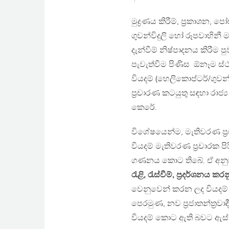
මුද්‍රණය කිරීම්, ප‍්‍රකාශන, පෝස්
ගුවන්විදුලි හෝ රූපවාහිනී 
දැන්වීම් නිෂ්පාදනය කිරීම ප
පැවැත්වීම පිණිස ඕනෑම ස්
වියදම් (හෙලිකොප්ටර්/ගුවන
ප‍්‍රචාරණ කටයුතු සඳහා රා
කෙරේ.
විශේෂයෙන්ම, මැතිවරණ ප්‍
වියදම් මැතිවරණ ප්‍රචාරක ප
ගණනය කොට තිබේ. ඒ අන
රැළි, රැස්වීම්, ප්‍රදර්ශනය
වෙනුවෙන් කරන ලද වියදම් 
පෙරමුණ, නව ප්‍රජාතන්ත්‍
වියදම් කොට ඇති බවට ඇස