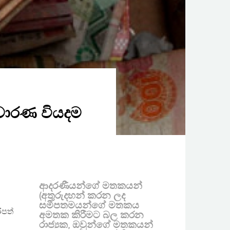
චාරණ වියදම
ආදරණීයන්ගේ මතකයන්
(අතුරුදහන් කරන ලද
සමීපතමයන්ගේ මතකය
ිපත්
අමතක කිරීමට බල කරන
රාජ්‍යක, ඔවුන්ගේ මතකයන්