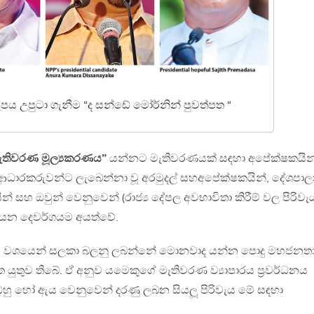
ූපය උපුටා ගැනීම “ද සන්ඩේ මෝර්නින් පුවත්පත “
ැතිවරණ මූල්‍යකරණය”
යන්නට මැතිවරණයක් සඳහා අපේක්ෂකයින
ධාරකරුවන්ට ලැබෙන්නා වූ අරමුදල් සහඅපේක්ෂකයින්, දේශපා
් සහ ඔවුන් වෙනුවෙන් (රාජ්‍ය දේපල අවභාවිතා කිරීම් වල පිරිවැ
ැය යන දෙවර්ගයම අයත්වේ.
ැය වශයෙන් සලකා බලනු ලබන්නේ මොනවාද යන්න පොදු මහජනත
ුව තිබේ. ඒ අනුව යමෙකුගේ මැතිවරණ ව්‍යාපාරය ප‍්‍රවර්ධනය
ඔහු හෝ ඇය වෙනුවෙන් දරණු ලබන සියලූ පිරිවැය මේ සඳහා