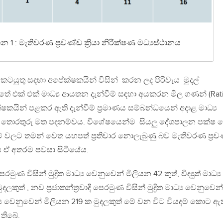
හන 1 : මැතිවරණ ප්‍රචණ්ඩ ක්‍රියා නිරීක්ෂණ මධ්‍යස්ථානය
ාරණ කටයුතු සඳහා අපේක්ෂකයින් විසින් කරන ලද පිරිවැය මුදල්
 එක් එක් මාධ්‍ය ආයතන දැන්වීම් සඳහා අයකරන මිල ගණන් (Rat
්ෂකයින් පළකර ඇති දැන්වීම් ප්‍රමාණය සම්බන්ධයෙන් අදාළ මාධ්‍ය
 තොරතුරු මත පදනම්වය. විශේෂයෙන්ම සියලු දේශපාලන පක්ෂ ව
් වලට තමන් වෙත යහපත් ප්‍රතිචාර නොලැබුණු බව මැතිවරණ ප්‍රච
ානය ඒ අතරම පවසා සිටියේය.
මුණ විසින් මුද්‍රිත මාධ්‍ය වෙනුවෙන් මිලියන 42 කුත්, විද්‍යුත් මාධ්‍ය
ුත් , නව ප්‍රජාතන්ත්‍රවාදී පෙරමුණ විසින් මුද්‍රිත මාධ්‍ය වෙනුවෙන්
මාධ්‍ය වෙනුවෙන් මිලියන 219 ක මුදලකුත් මේ වන විට වියදම් කොට ඇත
තිබේ.