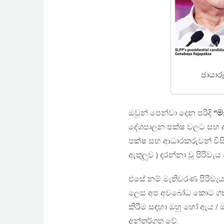
ඡායාර
ඔවුන් පෙන්වා දෙන පරිදි
“ම
දේශපාලන පක්ෂ වලට සහ ආ
පක්ෂ සහ ආධාරකරුවන් විසින
ඇතුලුව ) දරන්නා වූ පිරිව
එසේ නම් මැතිවරණ පිරිව
ලෙස අප අවබෝධ කොට ගත යුත
කිරීම සඳහා ඔහු හෝ ඇය / 
අන්තර්ගත වේ.