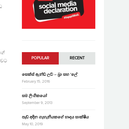
ඩ
ාගේ
POPULAR
RECENT
 බවට
සෙක්ස් ඇන්ඩ් ලව් – බ්‍රා සහ ‘ලේ’
February 15, 2016
සම ලිංගිකයෝ
September 9, 2013
පෑඩ් අඳින ගැහැනියකගේ හෘදය සාක්ෂිය
May 10, 2019