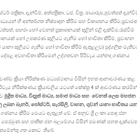
ටර් පත්‍රිකා, දැන්වීම්, අත්පත‍්‍රිකා, ධජ, චිත‍්‍ර, ඡායාරූප,පුවත්පත් දැන්වීම
මාධ්‍යයන් හි අන්තර්ගත නිෂ්පාදන කිරීම සහ විකාශනය කිරීම,ප්‍රචාර
ුවත්පත්, සඟරා හෝ වෙනත් ප‍්‍රකාශනයක් තුළින් එළි දැක්වීම;රැස්වීම්
ථානයක් හෝ උපකරණ කුලියට ගැනීම හෝ භාවිතා කිරීම්, ප්‍රවාහන
් යානා කුලියට ගැනීම හෝ භාවිතා කිරීම් ඇතුළලුව) පුද්ගලික මැත
ජ්‍ය දේපළ අවභාවිතා කිරීමෙන් උද්ගතවන පිරිවැය යන්නද ගණනය
රචණ්ඩ ක්‍රියා නිරීක්ෂණ මධ්‍යස්ථානය විසින් ඉහත ආනාවරණය කළ
ිරිවැය නිරීක්ෂණය ක්‍රියාවලිය යටතේ කේෂ්ත්‍ර 4 ක් ආවරණය කරමින
ුව
මුද්‍රිත මාධ්‍ය, විද්‍යුත් මාධ්‍ය, සමාජ මාධ්‍ය සහ වෙනත් ලෙස මහජන
 කරනු ලබන බැනර්, පෝස්ටර්, සැරසිලි, වාහන, ගුවන් යානා භාවිතය යන
ගණනය කිරීම මෙයට ඇතුළත් වේ. ඒ අනුව ශ්‍රී ලංකා පොදු ජන
රවාදී පෙරමුණ සහ ජාතික ජන බලවේගය විසින් පමණක් පහත දැක්වෙ
්තමේන්තු ගත කොට තිබේ.