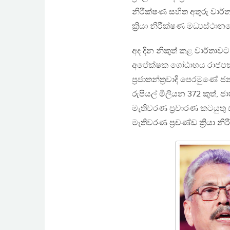
නිරීක්ෂණ සහිත අතුරු වාර්
ක්‍රියා නිරීක්ෂණ මධ්‍යස්ථ
අද දින නිකුත් කළ වාර්තා
අපේක්ෂක ගෝඨාභය රාජපක්ෂග
ප්‍රජාතන්ත්‍රවාදි පෙරමුණේ
රුපියල් මිලියන 372 කුත්
මැතිවරණ ප්‍රචාරණ කටයුතු
මැතිවරණ ප්‍රචණ්ඩ ක්‍රියා