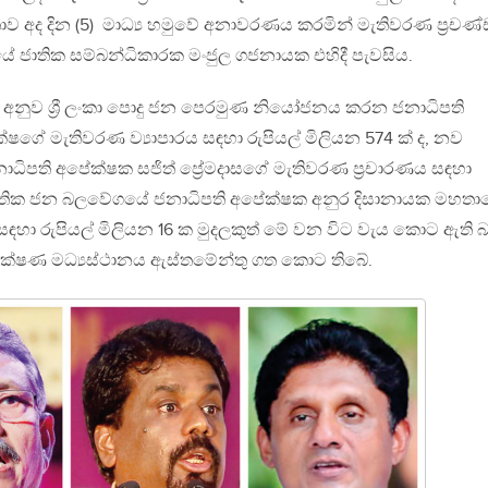
තාව අද දින (5) මාධ්‍ය හමුවේ අනාවරණය කරමින් මැතිවරණ ප්‍රචණ්
ානයේ ජාතික සම්බන්ධිකාරක මංජුල ගජනායක එහිදී පැවසිය.
වට අනුව ශ්‍රී ලංකා පොදු ජන පෙරමුණ නියෝජනය කරන ජනාධිපති
ේ මැතිවරණ ව්‍යාපාරය සඳහා රුපියල් මිලියන 574 ක් ද, නව
 ජනාධිපති අපේක්ෂක සජිත් ප්‍රේමදාසගේ මැතිවරණ ප්‍රචාරණය සඳහා
, ජාතික ජන බලවේගයේ ජනාධිපති අපේක්ෂක අනුර දිසානායක මහත
 සඳහා රුපියල් මිලියන 16 ක මුදලකුත් මේ වන විට වැය කොට ඇති
 නිරීක්ෂණ මධ්‍යස්ථානය ඇස්තමේන්තු ගත කොට තිබේ.