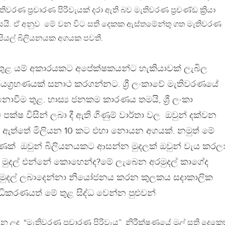
රණ ප්‍රචාරණ පිරිවැයක් දරා ඇති බව මැතිවරණ ප්‍රචණ්ඩ ක්‍රියා
වසයි. ඒ අනුව මේ වන විට සති දෙකක ඇස්තමේන්තු ගත මැතිවරණ
ුපියල් බිලියනයක අගයක පවතී.
ය තුළ යම් අකාරයකට අපේක්ෂකයන්ට හැකියාවක් ලැබිල
ග්‍රහණයක් සනාථ කරගන්නට. ශ්‍රී ලංකාවේ මැතිවරණයේ
ොවීම තුළ. හාස්‍ය ජනකම කාරණය තමයි, ශ්‍රී ලංකා
්ෂ විසින් ලබා දී ඇති ගිණුම් වාර්තා වල ඔවුන් දක්වන
කම් ඇත්තේ මිලියන 10 කට එහා නොයන අගයක්. නමුත් මේ
ණක් ඔවුන් බිලියනයකට ආසන්න මුදලක් ඔවුන් වැය කරල
 මුදල් එන්නේ කොහෙන්ද?මේ ලැබෙන අරමුදල් කාගේද
. මුදල් ලබාදෙන්නා නියෝජනය කරන කුලකය සදාකාලික
ුද්ධිකරණයත් මේ තුළ සිද්ධ වෙන්න පුළුවන්
 කරන ලද “මැතිවරණ ප්‍රචාරණ පිරිවැය” නිරීක්ෂණයේ මුල් සති දෙකෙ