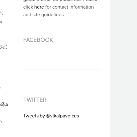
click
here
for contact information
්,
and site guidelines.
ණ
FACEBOOK
ිවරණ
්
TWITTER
ාදිය
Tweets by @vikalpavoices
න