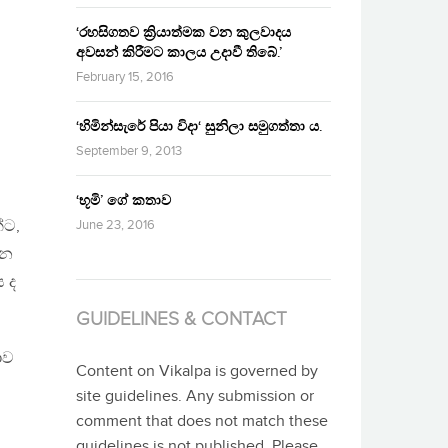
‘රහසිගතව ක්‍රියාත්මක වන කුලවාදය
අවසන් කිරීමට කාලය උදාවී තිබේ.’
February 15, 2016
‘හිමින්සැරේ පියා විදා‘ සුනිලා සමුගත්තා ය.
September 9, 2013
‘භූමි’ ගේ කතාව
්ට,
June 23, 2016
ලන
ය ද
GUIDELINES & CONTACT
ාව
Content on Vikalpa is governed by
site guidelines. Any submission or
comment that does not match these
guidelines is not published. Please