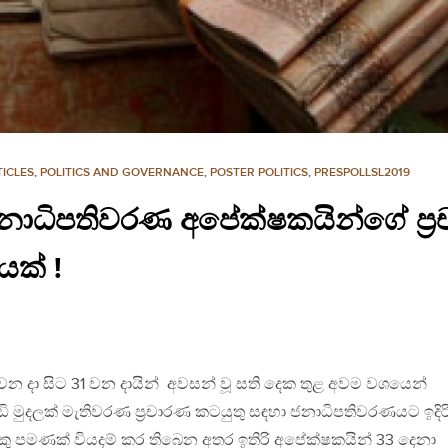
ICLES
,
POLITICS AND GOVERNANCE
,
POSTER POLITICS
,
PRESPOLLSL2019
ාධිපතිවරණ අපේක්ෂකයින්ගේ ප්‍ර
යක් !
වන දා සිට 31 වන දායින් අවසන් වූ සති දෙක තුළ අවම වශයෙන්
ඩි මුදලක් මැතිවරණ ප්‍රචාරණ කටයුතු සඳහා ජනාධිපතිවරණයට ඉදිර
 පමණක් වියදම් කර තිබෙන අතර ඉතිරි අපේක්ෂකයින් 33 දෙනා