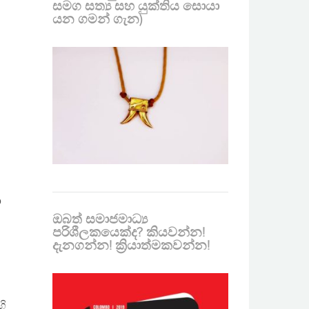
සමග සත්‍ය සහ යුක්තිය සොයා
යන ගමන් ගැන)
ා
ඔබත් සමාජමාධ්‍ය
පරිශීලකයෙක්ද? කියවන්න!
දැනගන්න! ක්‍රියාත්මකවන්න!
හි