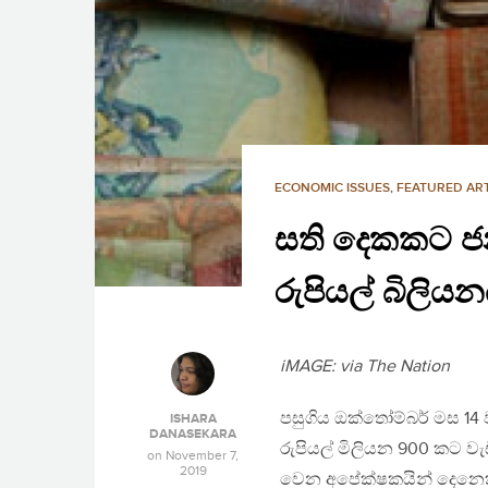
ECONOMIC ISSUES
,
FEATURED ART
සති දෙකකට ජන
රුපියල් බිලියන
iMAGE: via The Nation
පසුගිය ඔක්තෝම්බර් මස 14 
ISHARA
DANASEKARA
රුපියල් මිලියන 900 කට වැ
on
November 7,
2019
වෙන අපේක්ෂකයින් දෙනෙකු