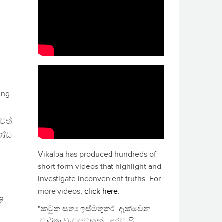
ing
ෙත්
ණ්ඩ
Vikalpa has produced hundreds of
short-form videos that highlight and
investigate inconvenient truths. For
more videos,
click here
.
ි
"කටුක සත්‍ය ඉස්මතුකර දැක්වෙන
වාර්තා වැඩසටහන්, පුරවැසි