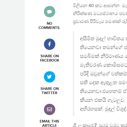
මිලියන 40 කට ආසන්න මැතිව
නිරීක්ෂණ මධ්‍යස්ථානය ප
ප්‍රචාරණ පිරිවැය පමණක් ර
NO
COMMENTS
.
අසීමිත මුදල් භාවිත
තියෙනවා තමන්ගේ ජය
සමබිමක් නිර්මාණය න
SHARE ON
FACEBOOK
මැතිවරණ කොමිසමට පක
පරිදි ඔවුන්ගේ වත්
සති දෙක ඇතුළත පම
SHARE ON
තියෙනවා.එහෙනම් ඒ
TWITTER
කියන එකයි ගැටලුව
අභිරහසක්. මුදල් විශ
EMAIL THIS
ශ්‍රී ලංකාවේදී ප්‍රථම වරට
ARTICLE