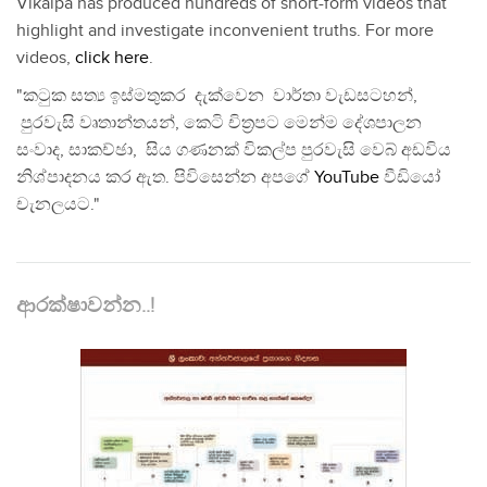
Vikalpa has produced hundreds of short-form videos that
highlight and investigate inconvenient truths. For more
videos,
click here
.
"කටුක සත්‍ය ඉස්මතුකර දැක්වෙන වාර්තා වැඩසටහන්,
පුරවැසි වෘතාන්තයන්, කෙටි චිත්‍රපට මෙන්ම දේශපාලන
සංවාද, සාකච්ඡා, සිය ගණනක් විකල්ප පුරවැසි වෙබ් අඩවිය
නිශ්පාදනය කර ඇත. පිවිසෙන්න අපගේ
YouTube
වීඩියෝ
චැනලයට."
ආරක්ෂාවන්න..!