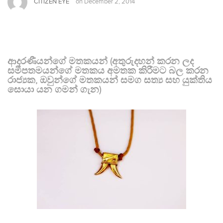
CITIZEN EYE
on
December 2, 2014
ආදරණීයන්ගේ මතකයන් (අතුරුදහන් කරන ලද
සමීපතමයන්ගේ මතකය අමතක කිරීමට බල කරන
රාජ්‍යක, ඔවුන්ගේ මතකයන් සමග සත්‍ය සහ යුක්තිය
සොයා යන ගමන් ගැන)