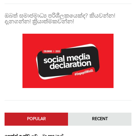
ඔබත් සමාජමාධ්‍ය පරිශීලකයෙක්ද? කියවන්න!
දැනගන්න! ක්‍රියාත්මකවන්න!
POPULAR
RECENT