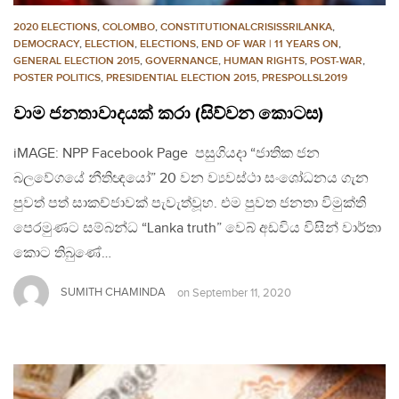
2020 ELECTIONS
,
COLOMBO
,
CONSTITUTIONALCRISISSRILANKA
,
DEMOCRACY
,
ELECTION
,
ELECTIONS
,
END OF WAR | 11 YEARS ON
,
GENERAL ELECTION 2015
,
GOVERNANCE
,
HUMAN RIGHTS
,
POST-WAR
,
POSTER POLITICS
,
PRESIDENTIAL ELECTION 2015
,
PRESPOLLSL2019
වාම ජනතාවාදයක් කරා (සිව්වන කොටස)
iMAGE: NPP Facebook Page පසුගියදා “ජාතික ජන
බලවේගයේ නීතිඥයෝ” 20 වන ව්‍යවස්ථා සංශෝධනය ගැන
පුවත් පත් සාකච්ජාවක් පැවැත්වූහ. එම පුවත ජනතා විමුක්ති
පෙරමුණට සම්බන්ධ “Lanka truth” වෙබ් අඩවිය විසින් වාර්තා
කොට තිබුණේ…
SUMITH CHAMINDA
on
September 11, 2020