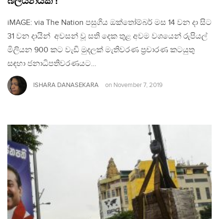
බිලියනයක් !
iMAGE: via The Nation පසුගිය ඔක්තෝම්බර් මස 14 වන දා සිට
31 වන දායින් අවසන් වූ සති දෙක තුළ අවම වශයෙන් රුපියල්
මිලියන 900 කට වැඩි මුදලක් මැතිවරණ ප්‍රචාරණ කටයුතු
සඳහා ජනාධිපතිවරණයට…
ISHARA DANASEKARA
on
November 7, 2019