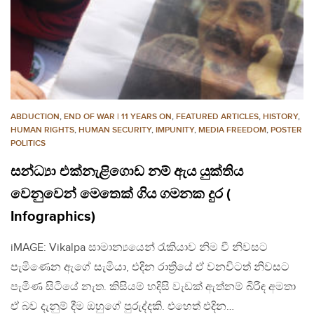
ABDUCTION
,
END OF WAR | 11 YEARS ON
,
FEATURED ARTICLES
,
HISTORY
,
HUMAN RIGHTS
,
HUMAN SECURITY
,
IMPUNITY
,
MEDIA FREEDOM
,
POSTER
POLITICS
සන්ධ්‍යා එක්නැළිගොඩ නම් ඇය යුක්තිය
වෙනුවෙන් මෙතෙක් ගිය ගමනක දුර (
Infographics)
iMAGE: Vikalpa සාමාන්‍යයෙන් රැකියාව නිම වී නිවසට
පැමිණෙන ඇගේ සැමියා, එදින රාත්‍රියේ ඒ වනවිටත් නිවසට
පැමිණ සිටියේ නැත. කිසියම් හදිසි වැඩක් ඇත්නම් බිරිඳ අමතා
ඒ බව දැනුම් දීම ඔහුගේ පුරුද්දකි. එහෙත් එදින…