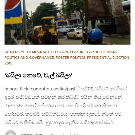
CITIZEN EYE
,
DEMOCRACY
,
ELECTION
,
FEATURED ARTICLES
,
MATALE
,
POLITICS AND GOVERNANCE
,
POSTER POLITICS
,
PRESIDENTIAL ELECTION
2015
‘බයිලා නෙවේ, වැල් බයිලා‘
Image: flickr.com/photos/vikalpasl ඊයේ(01) ට්වීටර් අඩවියේ
අපූරැ පණිවිඩයක් සටහන් කර තිබිණි. එයින් කියැවෙන්නේ
රාජපක්ෂ ජනාධිපතිවරයා මේ වන විට දියත් කර තිබෙන
පෝස්ටර්, කටවුට් සම්බන්ධවය. පහතින් දැක්වෙන්නේ එම
ට්වීටර් පණිවිඩයයි. නුතන දුර මැනීම් මහින්ද පෝස්ටර්…