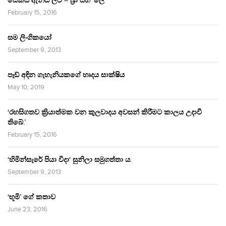
සෙක්ස් ඇන්ඩ් ලව් – බ්‍රා සහ ‘ලේ’
February 15, 2016
සම ලිංගිකයෝ
September 9, 2013
පෑඩ් අඳින ගැහැනියකගේ හෘදය සාක්ෂිය
May 10, 2019
‘රහසිගතව ක්‍රියාත්මක වන කුලවාදය අවසන් කිරීමට කාලය උදාවී
තිබේ.’
February 15, 2016
‘හිමින්සැරේ පියා විදා‘ සුනිලා සමුගත්තා ය.
September 9, 2013
‘භූමි’ ගේ කතාව
June 23, 2016