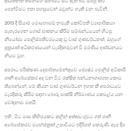
ආයතනත් තමන්ගේ සහායට සිට ඇති බව ඔප්පු කර
පෙන්වීමට ඉතා පහසුවෙන් ඔවුන්ට හැකි වන බැවිනි.
2013 දී සියාම් මොහොමඞ් නමැති කෝටිපති ව්‍යාපාරිකයා
පැහැරගෙන ගොස් ඝාතනය කිරීම සම්බන්ධයෙන් හිටපු
නියෝජ්‍ය පොලිස්පතිවරයෙකු වූ වාස් ගුණවර්ධනත්, ඔහුගේ
පුත‍්‍රයාත් අධිකරණයෙන් වැරදිකරුවන් වී මරණීය දණ්ඩනයට
නියම වූහ.
අපරාධ පරීක්ෂණ දෙපාර්තමේන්තුවේ ජ්‍යෙෂ්ඨ පොලිස් අධිකාරී
ශානී අබේසේකර අද වන විට රක්ෂිත බන්ධනාගාරගත කොට
තිබෙන්නේ, මේ කියන වාස් ගුණවර්ධන ඉහත කී අපරාධයට
වැරදිකරු කිරීම සඳහා බොරු සාක්ෂි නිර්මාණය කෙළේය යන
චෝදනාව මතයි.
ඉතිං, මීට මාස කිහිපයකට කලින් අත්අඩංගුවට ගත් ශානී
අබේසේකරව මහේස්ත‍්‍රාත් උසාවියට ඉදිරිපත් කෙරුණි. ඇප දීම