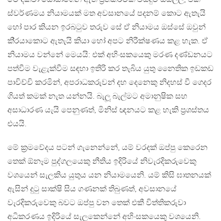
ස්වර්ණමය නියාමයක් මත අවසානයේ පදනම් කොට ඇතැයි
හෝ පාර කියන ඉරබටුව තරුව සේ ඒ නියාමය ඔස්සේ ඔවුන්
කි‍්‍රයාකොට ඇතැයි කියා හෝ අපට නිරීක්ෂණය කළ හැක. ඒ
නියාමය වන්නේ මෙයයි: එක් අහිංසකයෙකු මරණ දණ්ඩනයට
පත්වීම වැළැක්වීම සඳහා ඉතිරි කර තැබිය යුතු නෛතික ඉඩකඩ
පාවිච්චි කරමින්, අපරාධකරුවන් දහ දෙනෙකු නිදහස් වී ගෙදර
ගියත් කමක් නැත යන්නයි. බැලූ බැල්මට අමානුෂික සහ
අසාධාරණ යැයි පෙනුණත්, මිනිස් ඥනයට කළ හැකි ප‍්‍රශස්තය
එයයි.
මේ ක‍්‍රමවේදය පටන් ගැනෙන්නේ, යම් වරදක් ඔප්පු කෙරෙන
තෙක් ඕනෑම පුද්ගලයෙකු නීතිය ඉදිරියේ නිවැරදිකරුවෙකු
වශයෙන් සැලකිය යුතුය යන නියාමයෙනි. යම් කිසි ඝාතනයක්
ඇසින් දුටු සාක්ෂි සිය ගණනක් තිබුණත්, අවසානයේ
වැරදිකරුවෙකු බවට ඔප්පු වන තෙක් එකී විත්තිකරුවා
අධිකරණය ඉදිරියේ සැලකෙන්නේ අහිංසකයෙකු වශයෙනි.