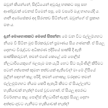
ඔවුන් කියන්නේ, සිද්ධියෙන් අවුරුදු හතකට පසු සහ
ආණ්ඩුවක් වෙනස් වීමෙන් පසු, මේ වසරේ මැද භාගයේදී ය.
ශානී අබේසේකර අද සිරගතව සිටින්නේ, ඔවුන්ගේ ඒ ප‍්‍රකාශ
මත ය.
දැන් මොහොතකට මෙසේ සිතන්න:
මේ වන විට එල්ලුම්ගහට
නියම වී සිටින මුළු සිරකරුවන් ප‍්‍රමාණය සිය ගණනකි. ඒ සියලූ
දෙනාට විරුද්ධව අධිකරණ ඉදිරියේ සාක්ෂි දී ඇති
සාක්ෂිකරුවන්, තමන් එසේ කෙළේ යම් පොලිස්
නිලධාරියෙකුගේ බලපෑම මත යැයි හෙට සිට පැමිණිලි කිරීමට
පටන් ගත්තොත් කුමන තත්වයක් ඇතිවේද? මා මේ ලිපියේ
මුලින් සඳහන් කළ පරිදි, තමන් නොකළ වරදකට තමන්
එල්ලඑුම්ගහට නියම කෙරී ඇතැයි කීමට ඒ සියල්ලන්ට
හැකියාවක් නැත්ද? එසේ වුවහොත්, ඒ සියලූ අපරාධ
විමර්ශනය කළ පොලිස් නිලධාරීන් ඇතුළු සියලු දෙනා
අත්අඩංගුවට ගැනීමට හැකියාවක් නැත්ද?