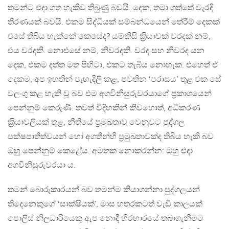
තමන්ට එදා ගත හැකිව තිබුණු බවයි. දෙක, තමා ගත්තේ වැරදි
තීරණයක් බවයි. එකම සිද්ධියක් සම්බන්ධයෙන් තේරීම් දෙකක්
එසේ තිබිය හැක්කේ කෙසේද? යම්කිසි ක‍්‍රියාවක් වරදක් නම්,
එය වරදකි. නොඑසේ නම්, නිවරදකි. වරද සහ නිවරද යන
දෙක, එකම දත්ත මත පිහිටා, එකට තැබිය නොහැක. එහෙත් ඒ
දෙකම, අප ඉහතින් පැහැදිලි කළ, පවතින ‘පරාසය’ තුළ එක සේ
වලංගු කළ හැකි වූ බව එම අගවිනිසුරුවරයාගේ ප‍්‍රකාශයෙන්
පෙන්නුම් කෙරුණි. තවත් විදිහකින් කිවහොත්, අධිකරණ
ක‍්‍රියාවලියක් තුළ, නීතියේ ප‍්‍රමුඛතාව වෙනුවට පුද්ගල
පක්ෂපාතීත්වයන් හෝ අගතීන්හි ප‍්‍රමුඛතාවක්ද තිබිය හැකි බව
ඔහු පෙන්නුම් කෙළේය. අමතක නොකරන්න: ඔහු එදා
අගවිනිසුරුවරයා ය.
තමන් බොරුකාරයන් බව තමන්ම කියාගන්නා පුද්ගලයන්
තිදෙනෙකුගේ ‘සාක්ෂියක්’, මාස හතරකටත් වැඩි කාලයක්
පොලිස් නිලධාරියෙකු ඇප නොදී හිරභාරයේ තබාගැනීමට