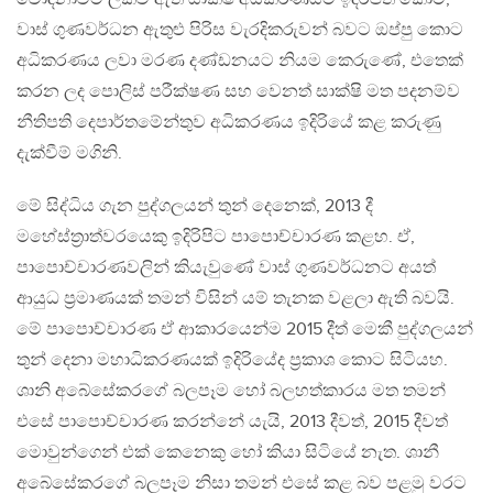
වාස් ගුණවර්ධන ඇතුළු පිරිස වැරදිකරුවන් බවට ඔප්පු කොට
අධිකරණය ලවා මරණ දණ්ඩනයට නියම කෙරුණේ, එතෙක්
කරන ලද පොලිස් පරීක්ෂණ සහ වෙනත් සාක්ෂි මත පදනම්ව
නීතිපති දෙපාර්තමේන්තුව අධිකරණය ඉදිරියේ කළ කරුණු
දැක්වීම් මගිනි.
මේ සිද්ධිය ගැන පුද්ගලයන් තුන් දෙනෙක්, 2013 දී
මහේස්ත‍්‍රාත්වරයෙකු ඉදිරිපිට පාපොච්චාරණ කළහ. ඒ,
පාපොච්චාරණවලින් කියැවුණේ වාස් ගුණවර්ධනට අයත්
ආයුධ ප‍්‍රමාණයක් තමන් විසින් යම් තැනක වළලා ඇති බවයි.
මේ පාපොච්චාරණ ඒ ආකාරයෙන්ම 2015 දීත් මෙකී පුද්ගලයන්
තුන් දෙනා මහාධිකරණයක් ඉදිරියේද ප‍්‍රකාශ කොට සිටියහ.
ශානි අබේසේකරගේ බලපෑම හෝ බලහත්කාරය මත තමන්
එසේ පාපොච්චාරණ කරන්නේ යැයි, 2013 දීවත්, 2015 දීවත්
මොවුන්ගෙන් එක් කෙනෙකු හෝ කියා සිටියේ නැත. ශානී
අබේසේකරගේ බලපෑම නිසා තමන් එසේ කළ බව පළමු වරට