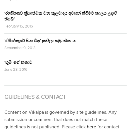
‘රහසිගතව ක්‍රියාත්මක වන කුලවාදය අවසන් කිරීමට කාලය උදාවී
තිබේ.’
February 15, 2016
‘හිමින්සැරේ පියා විදා‘ සුනිලා සමුගත්තා ය.
September 9, 2013
‘භූමි’ ගේ කතාව
June 23, 2016
GUIDELINES & CONTACT
Content on Vikalpa is governed by site guidelines. Any
submission or comment that does not match these
guidelines is not published. Please click
here
for contact