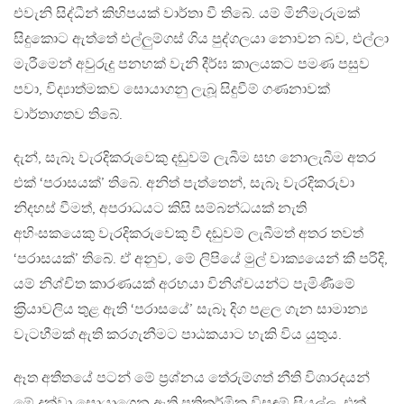
එවැනි සිද්ධීන් කිහිපයක් වාර්තා වී තිබේ. යම් මිනීමැරුමක්
සිදුකොට ඇත්තේ එල්ලුම්ගස් ගිය පුද්ගලයා නොවන බව, එල්ලා
මැරීමෙන් අවුරුදු පනහක් වැනි දීර්ඝ කාලයකට පමණ පසුව
පවා, විද්‍යාත්මකව සොයාගනු ලැබූ සිදුවීම් ගණනාවක්
වාර්තාගතව තිබේ.
දැන්, සැබෑ වැරදිකරුවෙකු දඬුවම් ලැබීම සහ නොලැබීම අතර
එක් ‘පරාසයක්’ තිබේ. අනිත් පැත්තෙන්, සැබෑ වැරදිකරුවා
නිදහස් වීමත්, අපරාධයට කිසි සම්බන්ධයක් නැති
අහිංසකයෙකු වැරදිකරුවෙකු වී දඬුවම් ලැබීමත් අතර තවත්
‘පරාසයක්’ තිබේ. ඒ අනුව, මේ ලිපියේ මුල් වාක්‍යයෙන් කී පරිදි,
යම් නිශ්චිත කාරණයක් අරභයා විනිශ්චයන්ට පැමිණීමේ
ක‍්‍රියාවලිය තුළ ඇති ‘පරාසයේ’ සැබෑ දිග පළල ගැන සාමාන්‍ය
වැටහීමක් ඇති කරගැනීමට පාඨකයාට හැකි විය යුතුය.
ඈත අතීතයේ පටන් මේ ප‍්‍රශ්නය තේරුම්ගත් නීති විශාරදයන්
මේ දක්වා සොයාගෙන ඇති ප‍්‍රතිකර්මික විසඳුම් සියල්ල, එක්