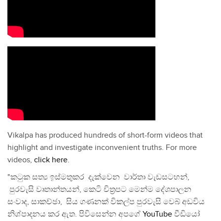
Vikalpa has produced hundreds of short-form videos that
highlight and investigate inconvenient truths. For more
videos,
click here
.
"කටුක සත්‍ය ඉස්මතුකර දැක්වෙන වාර්තා වැඩසටහන්,
පුරවැසි වෘතාන්තයන්, කෙටි චිත්‍රපට මෙන්ම දේශපාලන
සංවාද, සාකච්ඡා, සිය ගණනක් විකල්ප පුරවැසි වෙබ් අඩවිය
නිශ්පාදනය කර ඇත. පිවිසෙන්න අපගේ
YouTube
වීඩියෝ