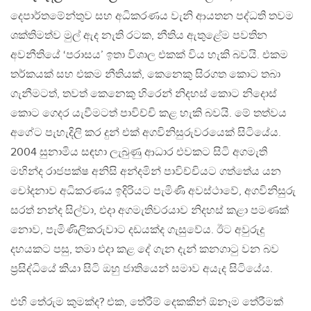
දෙපාර්තමේන්තුව සහ අධිකරණය වැනි ආයතන පද්ධති තවම
ශක්තිමත්ව මුල් ඇද නැති රටක, නීතිය ඇතුළේම පවතින
අවනීතියේ ‘පරාසය’ ඉතා විශාල එකක් විය හැකි බවයි. එකම
තර්කයක් සහ එකම නීතියක්, කෙනෙකු සිරගත කොට තබා
ගැනීමටත්, තවත් කෙනෙකු හිරෙන් නිදහස් කොට නිදොස්
කොට ගෙදර යැවීමටත් පාවිච්චි කළ හැකි බවයි. මේ තත්වය
අගේට පැහැදිලි කර දුන් එක් අගවිනිසුරුවරයෙක් සිටියේය.
2004 සුනාමිය සඳහා ලැබුණු ආධාර එවකට සිටි අගමැති
මහින්ද රාජපක්ෂ අනිසි අන්දමින් පාවිච්චියට ගත්තේය යන
චෝදනාව අධිකරණය ඉදිරියට පැමිණි අවස්ථාවේ, අගවිනිසුරු
සරත් නන්ද සිල්වා, එදා අගමැතිවරයාව නිදහස් කළා පමණක්
නොව, පැමිණිලිකරුවාට දඩයක්ද ගැසුවේය. ඊට අවුරුදු
දහයකට පසු, තමා එදා කළ දේ ගැන දැන් කනගාටු වන බව
ප‍්‍රසිද්ධියේ කියා සිටි ඔහු ජාතියෙන් සමාව අයැද සිටියේය.
එහි තේරුම කුමක්ද? එක, තේරීම් දෙකකින් ඕනෑම තේරීමක්