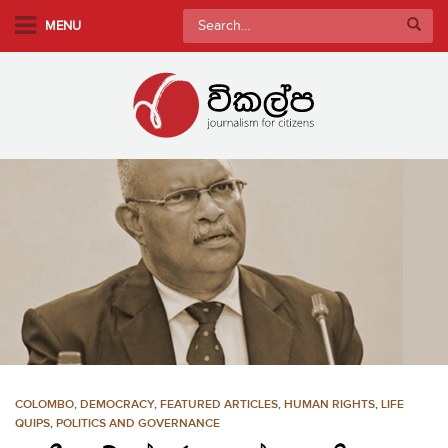
S
Search
MENU
k
for:
i
p
t
o
m
a
i
n
c
o
n
t
e
n
COLOMBO
,
DEMOCRACY
,
FEATURED ARTICLES
,
HUMAN RIGHTS
,
LIFE
t
QUIPS
,
POLITICS AND GOVERNANCE