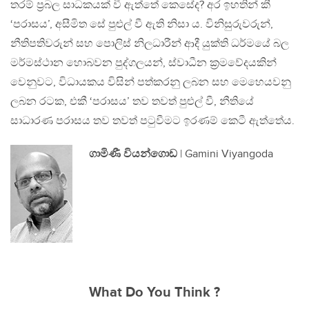
තරම් ප‍්‍රබල සාධකයක් වී ඇත්තේ කෙසේද? අර ඉහතින් කී
‘පරාසය’, අසීමිත සේ පුළුල් වී ඇති නිසා ය. විනිසුරුවරුන්,
නීතිපතිවරුන් සහ පොලිස් නිලධාරීන් ආදී යුක්ති ධර්මයේ බල
මර්මස්ථාන හොබවන පුද්ගලයන්, ස්වාධීන ක‍්‍රමවේදයකින්
වෙනුවට, විධායකය විසින් පත්කරනු ලබන සහ මෙහෙයවනු
ලබන රටක, එකී ‘පරාසය’ තව තවත් පුළුල් වී, නීතියේ
සාධාරණ පරාසය තව තවත් පටුවීමට ඉරණම් කෙටී ඇත්තේය.
ගාමිණී වියන්ගොඩ
| Gamini Viyangoda
What Do You Think ?