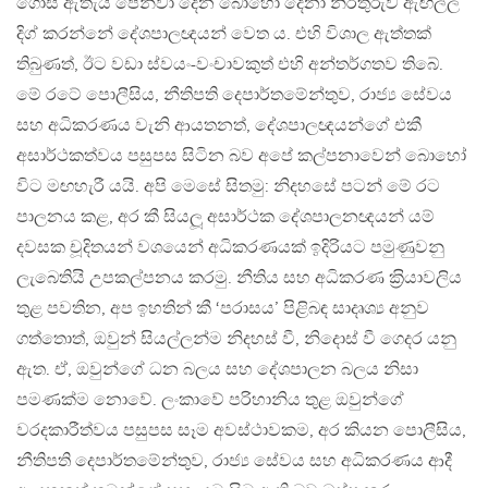
ගොස් ඇතැයි පෙන්වා දෙන බොහෝ දෙනා නිරතුරුව ඇඟිල්ල
දිග් කරන්නේ දේශපාලඥයන් වෙත ය. එහි විශාල ඇත්තක්
තිබුණත්, ඊට වඩා ස්වයං-වංචාවකුත් එහි අන්තර්ගතව තිබේ.
මේ රටේ පොලීසිය, නීතිපති දෙපාර්තමේන්තුව, රාජ්‍ය සේවය
සහ අධිකරණය වැනි ආයතනත්, දේශපාලඥයන්ගේ එකී
අසාර්ථකත්වය පසුපස සිටින බව අපේ කල්පනාවෙන් බොහෝ
විට මඟහැරී යයි. අපි මෙසේ සිතමු: නිදහසේ පටන් මේ රට
පාලනය කළ, අර කී සියලූ අසාර්ථක දේශපාලනඥයන් යම්
දවසක චූදිතයන් වශයෙන් අධිකරණයක් ඉදිරියට පමුණුවනු
ලැබෙතියි උපකල්පනය කරමු. නීතිය සහ අධිකරණ ක‍්‍රියාවලිය
තුළ පවතින, අප ඉහතින් කී ‘පරාසය’ පිළිබඳ සාදෘශ්‍ය අනුව
ගත්තොත්, ඔවුන් සියල්ලන්ම නිදහස් වී, නිදොස් වී ගෙදර යනු
ඇත. ඒ, ඔවුන්ගේ ධන බලය සහ දේශපාලන බලය නිසා
පමණක්ම නොවේ. ලංකාවේ පරිහානිය තුළ ඔවුන්ගේ
වරදකාරීත්වය පසුපස සෑම අවස්ථාවකම, අර කියන පොලීසිය,
නීතිපති දෙපාර්තමේන්තුව, රාජ්‍ය සේවය සහ අධිකරණය ආදී