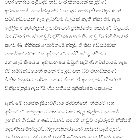
හෝ නොදීම පිළිබඳව නඩු වාර කිහිපයක් කැඳවුණි.
අවසානයේ, මහේස්ත‍්‍රාත්වරයෙකුට මෙවැනි චෝදනාවක්
සම්බන්ධයෙන් ඇප ලබාදීමේ බලයක් නැති නිසා එම ඇප
ඉල්ලීම මහේස්ත‍්‍රාත් උසාවියෙන් ප‍්‍රතික්ෂේප කෙරුණි. ඊළඟට,
මහාධිකරණයට නඩුව ඉදිරිපත් කෙරුණි. නඩු වාර කිහිපයක්
කැඳවුණි. නීතිපති දෙපාර්තමේන්තුව ඒ කිසි අවස්ථාවක
තමන්ගේ ස්ථාවරය අධිකරණය ඉදිරියේ දැක්වීමට
නොපැමිණියේය. අවසානයේ ඔවුන් පැමිණි අවස්ථාවේ ඇප
දීම සම්බන්ධයෙන් තමන් විරුද්ධ වන බව මහාධිකරණ
විනිසුරුතුමාට වාර්තා කොට තිබේ. ඒ අනුව, මහාධිකරණ
විනිසුරුතුමා ඇප දීම ගිය සතියේ ප‍්‍රතික්ෂේප කෙළේය.
දැන්, මේ සමස්ත ක‍්‍රියාවලියම සිදුවන්නේ, නීතියට සහ
අධිකරණ සම්ප‍්‍රදායට අනුගතව බව බැලූ බැල්මට පෙනේ.
ඉහතින් කී වාස් ගුණවර්ධනට එරෙහි නඩුව පැවරුවේ නීතිපති
දෙපාර්තමේන්තුවයි. බලහත්කාරයෙන් ගත්තේ යැයි දැනට
චෝදනාවට ලක්ව ඇති සාක්ෂි අධිකරණයට ඉදිරිපත් කොට,