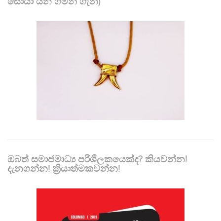
සොයා යන ගමන් ගැන)
ඔබත් සමාජමාධ්‍ය පරිශීලකයෙක්ද? කියවන්න!
දැනගන්න! ක්‍රියාත්මකවන්න!