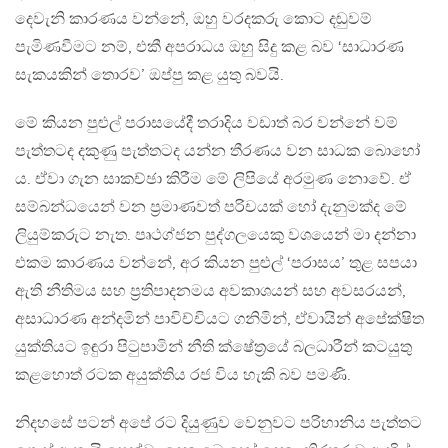
දෙවැනි කාරණය වන්නේ, ඔහු වරදකරු කොට දඬුවම්
පැමිණවීමට නම්, එකී අපරාධය ඔහු සිදු කළ බව ‘සාධාරණ
සැකයකින් තොරව’ ඔප්පු කළ යුතු බවයි.
මේ කියන පුළුල් පරාසයේදී තරාදිය වඩාත් බර වන්නේ වම්
පැත්තටද දකුණු පැත්තටද යන්න තීරණය වන සාධක බොහෝ
ය. ඒවා ගැන සාකච්ඡා කිරීම මේ ලිපියේ අරමුණ නොවේ. ඒ
සම්බන්ධයෙන් වන ප‍්‍රමාණවත් පරිචයක් හෝ දැනුමක්ද මේ
ලියුම්කරුට නැත. පෘථග්ජන පුද්ගලයෙකු වශයෙන් මා දන්නා
එකම කාරණය වන්නේ, අර කියන පුළුල් ‘පරාසය’ තුළ සපයා
ඇති නීතිමය සහ ප‍්‍රතිපාදනමය අවකාශයන් සහ අවසරයන්,
අසාධාරණ අන්දමින් පාවිච්චියට ගනිමින්, ඒවායින් අපේක්ෂිත
යුක්තියට ඉඳුරා පිටුපාමින් නීති ක්ෂේත‍්‍රයේ බලධාරීන් කටයුතු
කළහොත් රටක අයුක්තිය රජ විය හැකි බව පමණි.
නිදහසේ පටන් අපේ රට දියුණුව වෙනුවට පරිහානිය පැත්තට