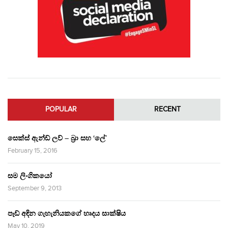
POPULAR
RECENT
සෙක්ස් ඇන්ඩ් ලව් – බ්‍රා සහ ‘ලේ’
February 15, 2016
සම ලිංගිකයෝ
September 9, 2013
පෑඩ් අඳින ගැහැනියකගේ හෘදය සාක්ෂිය
May 10, 2019