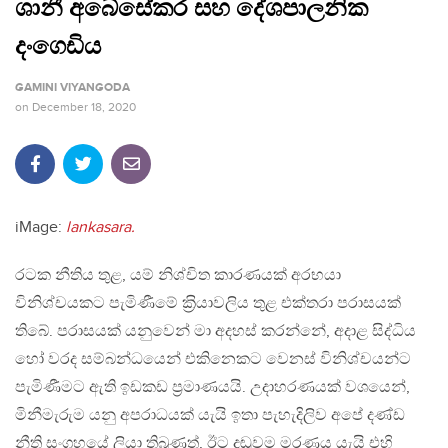
ශානී අබේසේකර සහ දේශපාලනික
දංගෙඩිය
GAMINI VIYANGODA
on
December 18, 2020
iMage:
lankasara.
රටක නීතිය තුළ, යම් නිශ්චිත කාරණයක් අරභයා
විනිශ්චයකට පැමිණීමේ ක‍්‍රියාවලිය තුළ එක්තරා පරාසයක්
තිබේ. පරාසයක් යනුවෙන් මා අදහස් කරන්නේ, අදාළ සිද්ධිය
හෝ වරද සම්බන්ධයෙන් එකිනෙකට වෙනස් විනිශ්චයන්ට
පැමිණීමට ඇති ඉඩකඩ ප‍්‍රමාණයයි. උදාහරණයක් වශයෙන්,
මිනීමැරුම යනු අපරාධයක් යැයි ඉතා පැහැදිලිව අපේ දණ්ඩ
නීති සංග‍්‍රහයේ ලියා තිබුණත්, ඊට දඬුවම මරණය යැයි එහි