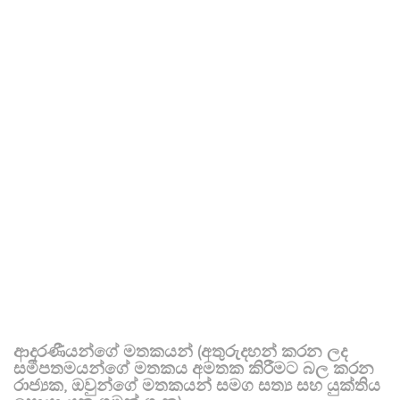
ආදරණීයන්ගේ මතකයන් (අතුරුදහන් කරන ලද
සමීපතමයන්ගේ මතකය අමතක කිරීමට බල කරන
රාජ්‍යක, ඔවුන්ගේ මතකයන් සමග සත්‍ය සහ යුක්තිය