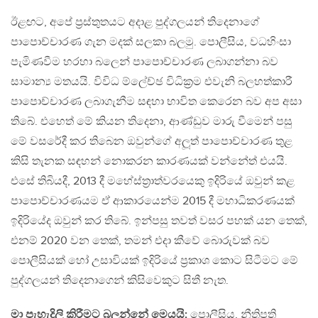
ඊළඟට, අපේ ප‍්‍රස්තුතයට අදාළ පුද්ගලයන් තිදෙනාගේ
පාපොච්චාරණ ගැන මදක් සලකා බලමු. පොලීසිය, වධහිංසා
පැමිණවීම හරහා බලෙන් පාපොච්චාරණ ලබාගන්නා බව
සාමාන්‍ය මතයයි. විවිධ ම්ලේච්ඡ විධික‍්‍රම එවැනි බලහත්කාරී
පාපොච්චාරණ ලබාගැනීම සඳහා භාවිත කෙරෙන බව අප අසා
තිබේ. එහෙත් මේ කියන තිදෙනා, ආණ්ඩුව මාරු වීමෙන් පසු
මේ වසරේදී කර තිබෙන ඔවුන්ගේ අලූත් පාපොච්චාරණ තුළ
කිසි තැනක සඳහන් නොකරන කාරණයක් වන්නේත් එයයි.
එසේ තිබියදී, 2013 දී මහේස්ත‍්‍රාත්වරයෙකු ඉදිරියේ ඔවුන් කළ
පාපොච්චාරණයම ඒ ආකාරයෙන්ම 2015 දී මහාධිකරණයක්
ඉදිරියේද ඔවුන් කර තිබේ. ඉන්පසු තවත් වසර පහක් යන තෙක්,
එනම් 2020 වන තෙක්, තමන් එදා කීවේ බොරුවක් බව
පොලීසියක් හෝ උසාවියක් ඉදිරියේ ප‍්‍රකාශ කොට සිටීමට මේ
පුද්ගලයන් තිදෙනාගෙන් කිසිවෙකුට සිතී නැත.
මා පැහැදිලි කිරීමට බලන්නේ මෙයයි:
පොලීසිය, නීතිපති