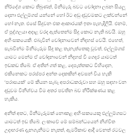
නිර්දේශ කොට තිබුණත්, මිනීමැරූ බවට චෝදනා ලබන සියලූ
දෙනා එල්ලූම්ගස් යන්නේ හෝ ඊට අඩු දඬුවමකට ලක්වන්නේ
හෝ නැත. එසේ සිදුවන එක ආකාරයක් ඉතා පැහැදිලියි. එනම්,
ඒ පුද්ගලයා අදාළ වරද ඇත්තෙන්ම සිදු කොට නැති බවයි. ඔහු
අහිංසකයෙකි. එබැවින් චෝදනාවෙන් නිදහස් වෙයි. එහෙත්,
සැබවින්ම මිනීමැරුම සිදු කළ තැනැත්තෙකු වූවත්, එල්ලූම්ගස්
යාමට මෙන්ම ඒ චෝදනාවෙන් නිදහස් වී ගෙදර යාමටත්
ඉඩකඩ තිබේ. ඒ අතින් ගත් කළ, දෙපැත්තකට විහිදෙන,
එකිනෙකට පරස්පර අන්ත දෙකකින් අවසන් විය හැකි
‘පරාසයක්’ මේ කියන සැබෑ අපරාධකරුවා සහ ඔහු සඳහා වන
දඬුවම විනිශ්චය වීම අතර පවතින බව නිරීක්ෂණය කළ
හැකිය.
අනිත් අතට, මිනීමැරුමක් නොකළ අහිංසකයෙකු එල්ලුම්ගසට
යාමටත් ඉඩ තිබේ. ලංකාවේ මේ සම්බන්ධයෙන් නිශ්චිත
උදාහරණ දැනගැනීමට නැතත්, ඇමරිකාව ආදී වෙනත් රටවල