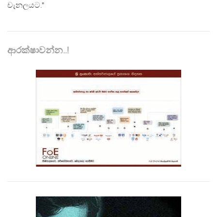
චැනලයට."
ආරක්ෂාවන්න..!