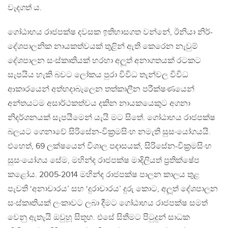
වැදගත් ය.
ගෝඨාභය රාජපක්ෂ දවසක ඉතිහාසගත වන්නේ, ඊනියා නිර්-
දේශපාලනික නායකත්වයක් තුළින් ඇති කෙරෙන නැවුම්
දේශපාලන සංස්කෘතියක් හරහා අලූත් අනාගතයක් රටකට
සැපයිය හැකි බවට ලෝකය පුරා විවිධ තැන්වල විවිධ
ආකාරයෙන් අත්හදාබැලෙන තත්කාලීන පරීක්ෂණයෙන්
අන්තයටම අසාර්ථකත්වය දකින නායකයෙකුට අගනා
නිදර්ශනයක් සැපයීමෙන් යැයි මට සිතේ. ගෝඨාභය රාජපක්ෂ
බලයට ගෙනාවේ සිරිසේන-වික්‍රමසිංහ නමැති සුසංයෝගයයි.
එහෙත්, 69 ලක්ෂයෙන් විශාල පදාසයක්, සිරිසේන-වික්‍රමසිංහ
සුසංයෝගය සේම, මහින්ද රාජපක්ෂ මාදිලියත් ප්‍රතික්ෂේප
කළෝය. 2005-2014 මහින්ද රාජපක්ෂ පාලන කාලය තුළ
පැවති ‘අනාචාරය’ සහ ‘දුරාචාරය’ දුරු කොට, අලූත් දේශපාලන
සංස්කෘතියක් ලංකාවට ලබා දීමට ගෝඨාභය රාජපක්ෂ සමත්
වෙනු ඇතැයි ඔවුහූ සිතූහ. එසේ සිතීමට පිටුදුන් සාධක