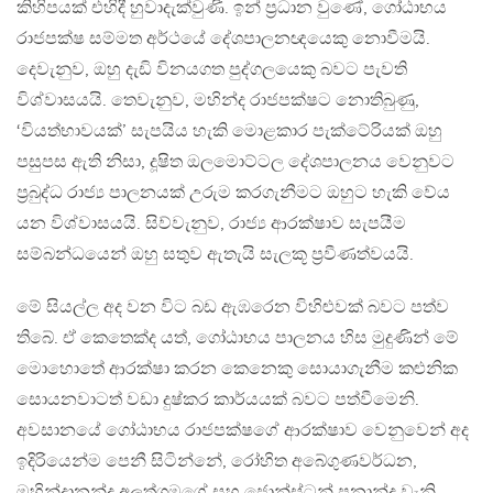
කිහිපයක් එහිදී හුවාදැක්වුණි. ඉන් ප්‍රධාන වුණේ, ගෝඨාභය
රාජපක්ෂ සම්මත අර්ථයේ දේශපාලනඥයෙකු නොවීමයි.
දෙවැනුව, ඔහු දැඩි විනයගත පුද්ගලයෙකු බවට පැවති
විශ්වාසයයි. තෙවැනුව, මහින්ද රාජපක්ෂට නොතිබුණු,
‘වියත්භාවයක්’ සැපයිය හැකි මොළකාර පැක්ටේරියක් ඔහු
පසුපස ඇති නිසා, දූෂිත ඔලමොට්ටල දේශපාලනය වෙනුවට
ප්‍රබුද්ධ රාජ්‍ය පාලනයක් උරුම කරගැනීමට ඔහුට හැකි වේය
යන විශ්වාසයයි. සිව්වැනුව, රාජ්‍ය ආරක්ෂාව සැපයීම
සම්බන්ධයෙන් ඔහු සතුව ඇතැයි සැලකූ ප්‍රවීණත්වයයි.
මේ සියල්ල අද වන විට බඩ ඇඹරෙන විහිළුවක් බවට පත්ව
තිබේ. ඒ කෙතෙක්ද යත්, ගෝඨාභය පාලනය හිස මුදුණින් මේ
මොහොතේ ආරක්ෂා කරන කෙනෙකු සොයාගැනීම කළුනික
සොයනවාටත් වඩා දුෂ්කර කාර්යයක් බවට පත්වීමෙනි.
අවසානයේ ගෝඨාභය රාජපක්ෂගේ ආරක්ෂාව වෙනුවෙන් අද
ඉදිරියෙන්ම පෙනී සිටින්නේ, රෝහිත අබේගුණවර්ධන,
මහින්දානන්ද අලූත්ගමගේ සහ ජොන්ස්ටන් ප්‍රනාන්දු වැනි