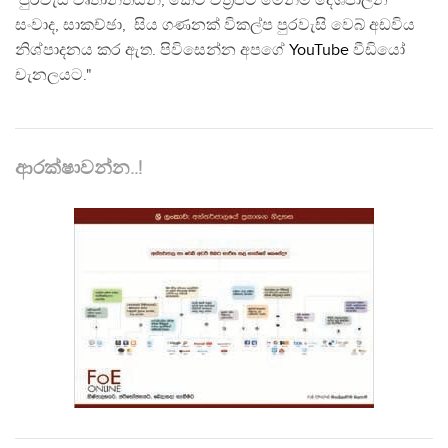
පුරවැසි වෘතාන්තයන්, කෙටි චිත්‍රපට මෙන්ම දේශපාලන
සංවාද, සාකච්ඡා, සිය ගණනක් විකල්ප පුරවැසි වෙබ් අඩවිය
නිශ්පාදනය කර ඇත. පිවිසෙන්න අපගේ
YouTube
වීඩියෝ
චැනලයට."
ආරක්ෂාවන්න..!