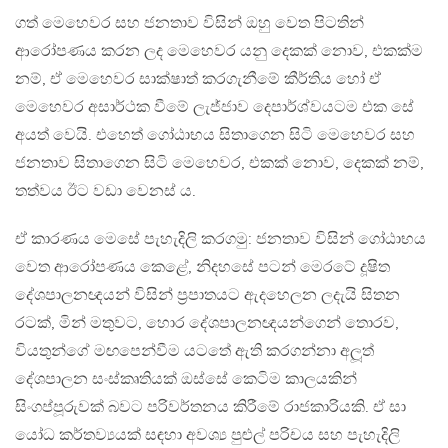
ගත් මෙහෙවර සහ ජනතාව විසින් ඔහු වෙත පිටතින්
ආරෝපණය කරන ලද මෙහෙවර යනු දෙකක් නොව, එකක්ම
නම්, ඒ මෙහෙවර සාක්ෂාත් කරගැනීමේ කීර්තිය හෝ ඒ
මෙහෙවර අසාර්ථක වීමේ ලැජ්ජාව දෙපාර්ශ්වයටම එක සේ
අයත් වෙයි. එහෙත් ගෝඨාභය සිතාගෙන සිටි මෙහෙවර සහ
ජනතාව සිතාගෙන සිටි මෙහෙවර, එකක් නොව, දෙකක් නම්,
තත්වය ඊට වඩා වෙනස් ය.
ඒ කාරණය මෙසේ පැහැදිලි කරගමු: ජනතාව විසින් ගෝඨාභය
වෙත ආරෝපණය කෙළේ, නිදහසේ පටන් මෙරටේ දූෂිත
දේශපාලනඥයන් විසින් ප්‍රපාතයට ඇදහෙලන ලදැයි සිතන
රටක්, මින් මතුවට, හොර දේශපාලනඥයන්ගෙන් තොරව,
වියතුන්ගේ මඟපෙන්වීම යටතේ ඇති කරගන්නා අලූත්
දේශපාලන සංස්කෘතියක් ඔස්සේ කෙටිම කාලයකින්
සිංගප්පූරුවක් බවට පරිවර්තනය කිරීමේ රාජකාරියකි. ඒ සා
යෝධ කර්තව්‍යයක් සඳහා අවශ්‍ය පුළුල් පරිචය සහ පැහැදිලි