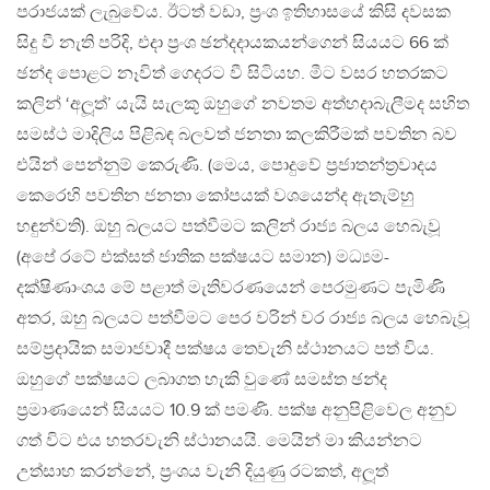
පරාජයක් ලැබුවේය. ඊටත් වඩා, ප්‍රංශ ඉතිහාසයේ කිසි දවසක
සිදු වී නැති පරිදි, එදා ප්‍රංශ ඡන්දදායකයන්ගෙන් සියයට 66 ක්
ඡන්ද පොළට නෑවිත් ගෙදරට වී සිටියහ. මීට වසර හතරකට
කලින් ‘අලූත්’ යැයි සැලකූ ඔහුගේ නවතම අත්හදාබැලීමද සහිත
සමස්ථ මාදිලිය පිළිබඳ බලවත් ජනතා කලකිරීමක් පවතින බව
එයින් පෙන්නුම් කෙරුණි. (මෙය, පොදුවේ ප්‍රජාතන්ත්‍රවාදය
කෙරෙහි පවතින ජනතා කෝපයක් වශයෙන්ද ඇතැම්හු
හඳුන්වති). ඔහු බලයට පත්වීමට කලින් රාජ්‍ය බලය හෙබැවූ
(අපේ රටේ එක්සත් ජාතික පක්ෂයට සමාන) මධ්‍යම-
දක්ෂිණාංශය මේ පළාත් මැතිවරණයෙන් පෙරමුණට පැමිණි
අතර, ඔහු බලයට පත්වීමට පෙර වරින් වර රාජ්‍ය බලය හෙබැවූ
සම්ප්‍රදායික සමාජවාදී පක්ෂය තෙවැනි ස්ථානයට පත් විය.
ඔහුගේ පක්ෂයට ලබාගත හැකි වුණේ සමස්ත ඡන්ද
ප්‍රමාණයෙන් සියයට 10.9 ක් පමණි. පක්ෂ අනුපිළිවෙල අනුව
ගත් විට එය හතරවැනි ස්ථානයයි. මෙයින් මා කියන්නට
උත්සාහ කරන්නේ, ප්‍රංශය වැනි දියුණු රටකත්, අලූත්