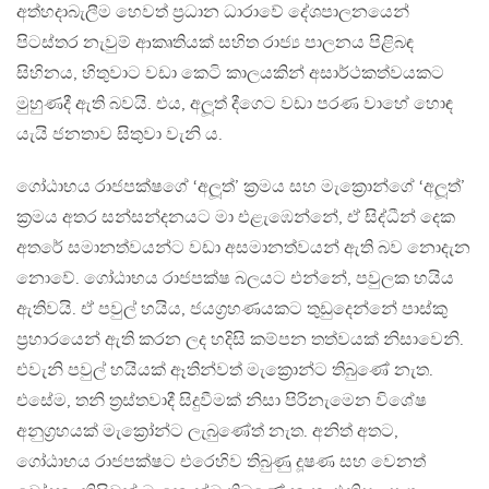
අත්හදාබැලීම හෙවත් ප්‍රධාන ධාරාවේ දේශපාලනයෙන්
පිටස්තර නැවුම් ආකෘතියක් සහිත රාජ්‍ය පාලනය පිළිබඳ
සිහිනය, හිතුවාට වඩා කෙටි කාලයකින් අසාර්ථකත්වයකට
මුහුණදී ඇති බවයි. එය, අලූත් දීගෙට වඩා පරණ වාහේ හොඳ
යැයි ජනතාව සිතුවා වැනි ය.
ගෝඨාභය රාජපක්ෂගේ ‘අලූත්’ ක්‍රමය සහ මැක්‍රොන්ගේ ‘අලූත්’
ක්‍රමය අතර සන්සන්දනයට මා එළැඹෙන්නේ, ඒ සිද්ධීන් දෙක
අතරේ සමානත්වයන්ට වඩා අසමානත්වයන් ඇති බව නොදැන
නොවේ. ගෝඨාභය රාජපක්ෂ බලයට එන්නේ, පවුලක හයිය
ඇතිවයි. ඒ පවුල් හයිය, ජයග්‍රහණයකට තුඩුදෙන්නේ පාස්කු
ප්‍රහාරයෙන් ඇති කරන ලද හදිසි කම්පන තත්වයක් නිසාවෙනි.
එවැනි පවුල් හයියක් ඈතින්වත් මැක්‍රොන්ට තිබුණේ නැත.
එසේම, තනි ත්‍රස්තවාදී සිදුවීමක් නිසා පිරිනැමෙන විශේෂ
අනුග්‍රහයක් මැක්‍රෝන්ට ලැබුණේත් නැත. අනිත් අතට,
ගෝඨාභය රාජපක්ෂට එරෙහිව තිබුණු දූෂණ සහ වෙනත්