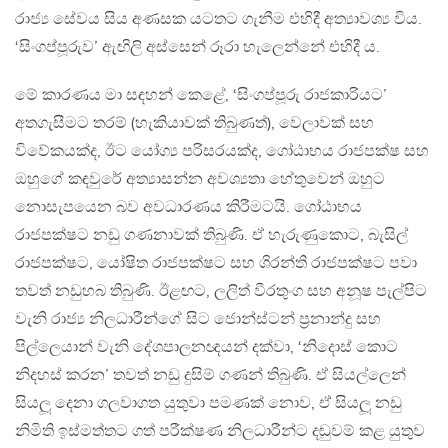
රාජ්‍ය සේවය සිය අණසක යටතට ගැනීම එහිදී අත්‍යාවශ්‍ය විය.
‘සිංගප්පූරුව’ ඇඟිලි අස්සෙන් රූරා හැලෙන්නේ එහිදී ය.
මේ කාරණය මා සඳහන් කෙළේ, ‘සිංගප්පූරු රාජකාරියට’
අතගැසීමට තරම් (හැකියාවක් තිබුණත්), වෙලාවක් සහ
විවේකයක්ද, ඊට යෝග්‍ය පරිසරයක්ද, ගෝඨාභය රාජපක්ෂ සහ
ඔහුගේ කඳවුරේ අත්‍යාසන්න අවශ්‍යතා හේතුවෙන් ඔහුට
නොසැපයෙන බව අවධාරණය කිරීමටයි. ගෝඨාභය
රාජපක්ෂට නඩු ගණනාවක් තිබුණි. ඒ හැරුණුකොට, බැසිල්
රාජපක්ෂට, යෝෂිත රාජපක්ෂට සහ ශිරන්ති රාජපක්ෂට පවා
තවත් නඩුහබ තිබුණි. ඊළඟට, ලලිත් වීරතුංග සහ අනූෂ පැල්පිට
වැනි රාජ්‍ය නිලධාරීන්ගේ සිට ජොන්ස්ටන් ප්‍රනාන්දු සහ
පිල්ලෙයාන් වැනි දේශපාලනඥයන් දක්වා, ‘නිදොස් කොට
නිදහස් කරන’ තවත් නඩු දුසිම් ගණන් තිබුණි. ඒ සියල්ලෙන්
සියලූ දෙනා ගලවාගත යුතුවා පමණක් නොව, ඒ සියලූ නඩු
නිමිති ඉස්මත්තට ගත් පරීක්ෂණ නිලධාරීන්ට දඬුවම් කළ යුතුව