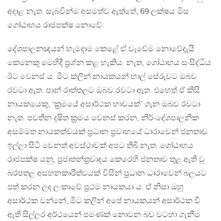
අදාළ නැත. සැබවින්ම අසමත්ව ඇත්තේ, 69 ලක්ෂය මිස
ගෝඨාභය රාජපක්ෂ නොවේ.
දේශපාලනඥයන් හැමදාම කෙළේ ඒ වැඩේම නොවේදැයි
කෙනෙකු මෙහිදී ප්‍රශ්න කළ හැකිය. නැත, ගෝඨාභය සංසිද්ධිය
ඊට වෙනස් ය. මීට කලින් නායකයන් හාල් සේරුවට ඔබව
රවටා ඇත. පාන් රාත්තලට ඔබව රවටා ඇත. එහෙත් ඒ කිසි
නායකයෙකු, ‘ක්‍රමයේ අසාර්ථක භාවයක්’ ගැන ඔබව රවටා
නැත. පවතින දූෂිත ක්‍රමය වෙනස් කරන, නිර්-දේශපාලනික
අසම්මත නායකත්වයක් ප්‍රධාන ප්‍රවාහයේ ධාරාවෙන් ජනතාව
ඉල්ලා සිටි වෙනත් අවස්ථාවක් අපට තිබී නැත. ගෝඨාභය
රාජපක්ෂ යනු, ප්‍රජාතන්ත්‍රවාදය කෙරෙහි ජනතාව තුළ ඇති වූ
බරපතල අසහනකාරීත්වයක් විසින් ප්‍රධාන ධාරාවෙන් බලයට
පත් කරන ලද ලංකාවේ ප්‍රථම නායකයා ය. ඒ නිසා ඔහු
අසාර්ථක වන්නේ, මීට කලින් අපේ නායකයන් අසාර්ථක වී
ඇති සිල්ලර අර්ථයෙන් පමණක් නොවන බව වටහා ගැනීම