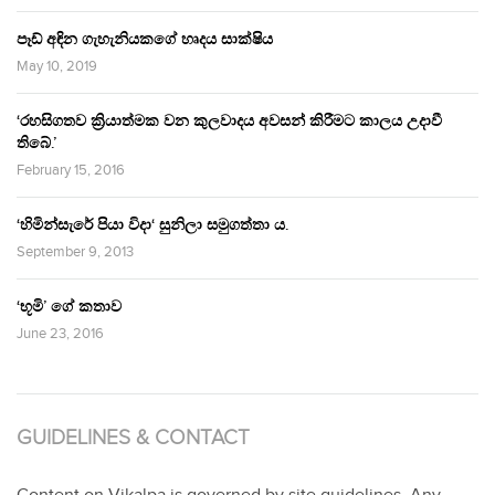
පෑඩ් අඳින ගැහැනියකගේ හෘදය සාක්ෂිය
May 10, 2019
‘රහසිගතව ක්‍රියාත්මක වන කුලවාදය අවසන් කිරීමට කාලය උදාවී
තිබේ.’
February 15, 2016
‘හිමින්සැරේ පියා විදා‘ සුනිලා සමුගත්තා ය.
September 9, 2013
‘භූමි’ ගේ කතාව
June 23, 2016
GUIDELINES & CONTACT