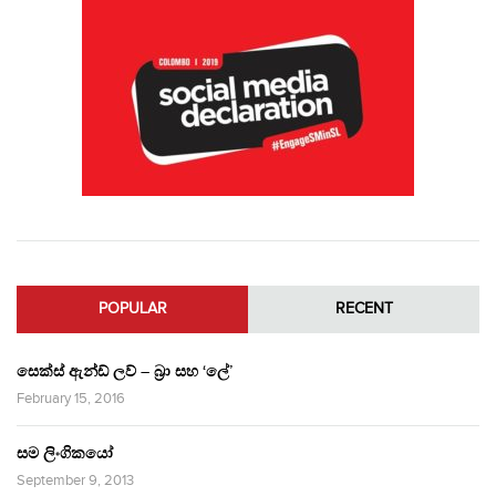
POPULAR
RECENT
සෙක්ස් ඇන්ඩ් ලව් – බ්‍රා සහ ‘ලේ’
February 15, 2016
සම ලිංගිකයෝ
September 9, 2013