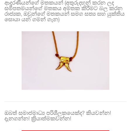
ආදරණීයන්ගේ මතකයන් (අතුරුදහන් කරන ලද
සමීපතමයන්ගේ මතකය අමතක කිරීමට බල කරන
රාජ්‍යක, ඔවුන්ගේ මතකයන් සමග සත්‍ය සහ යුක්තිය
සොයා යන ගමන් ගැන)
ඔබත් සමාජමාධ්‍ය පරිශීලකයෙක්ද? කියවන්න!
දැනගන්න! ක්‍රියාත්මකවන්න!