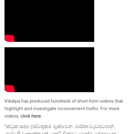
Vikalpa has produced hundreds of short-form videos that
highlight and investigate inconvenient truths. For more
videos,
click here
.
"කටුක සත්‍ය ඉස්මතුකර දැක්වෙන වාර්තා වැඩසටහන්,