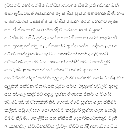
දවසකට හෝ රක්ෂිත බන්ධනාගාරගත වීමේ සුළු අවදානමක්
හෝ දැරීමටවත් අසාමාන්‍ය ලෙස බිය වූ යම් කෙනෙකු විණි නම්
ඒ ගෝඨාභය රාජපක්ෂ ය. ඒ බිය මොන තරම් වන්නට ඇත්ද
සහ ඒ නිසාම ඒ කාරණයේදී ඒ මොහොතේ ඔහුගේ
ආරක්ෂාවට සිටි පුද්ගලයන් කෙරෙහි මොන තරම් ආදරයක්
සහ ප්‍රසාදයක් ඔහු තුළ තිබෙන්ට ඇත්ද යන්න, දේශපාලනයට
පූර්ණ කෝඩුකාරයෙකු වන ජනාධිපති නීතිඥ අලි සබ්රි
අධිකරණ ඇමතිවරයා වශයෙන් පත්කිරීමෙන් පෙන්නුම්
කෙරුණි. (කෘතඥතාවයට අමතරව තවත් අනාගත
අපේක්ෂාවන්ද ඒ පත්වීම තුළ ඇති බව වෙනම කාරණයකි). ඔහු
අලූතින් පත්වන ජනාධිපති ධුරය සමග, ඔහුගේ පවුලට අදාළ
සහ පවුලේ කඳවුරට අදාළ ප්‍රශ්න රාශියක් එකට ගැටගැසී
තිබුණි. තවත් විදිහකින් කිවහොත්, රටේ ප්‍රශ්න ගැන සිතීමට
කලින්, පවුලේ සහ පොහොට්ටු කඳවුරේ ප්‍රශ්න ගැන යොමු
වීමට තිබුණි. පොලීසිය සහ නීතිපති දෙපාර්තමේන්තුව වැනි
ආයතනවල ස්වාධීනත්වය දුර්වල කිරීම එහිදී අත්‍යාවශ්‍ය විය.