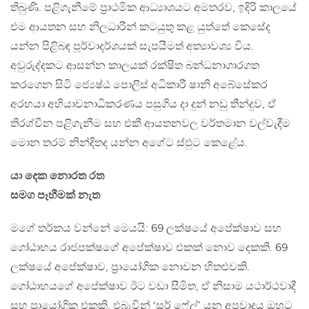
තිබුණි. පළිගැනීමේ ප්‍රාථමික ආධ්‍යාශයට අමතරව, ඉදිරි කාලයේ
එම ආයතන සහ නිලධාරීන් කටයුතු කළ යුත්තේ කෙසේද
යන්න පිළිබඳ පූර්වාදර්ශයක් සැපයීමත් අත්‍යාවශ්‍ය විය.
අවුරුද්දකට ආසන්න කාලයක් රක්ෂිත බන්ධනාගාරගත
කරගෙන සිටි ජ්‍යෙෂ්ඨ පොලිස් අධිකාරී ෂානි අබේසේකර
අරභයා අභියාචනාධිකරණය පසුගිය දා දුන් නඩු තීන්දුව, ඒ
තිරශ්චීන පළිගැනීම සහ එකී ආයතනවල වර්තමාන වල්වැදීම
මොන තරම් නින්දිතද යන්න අගේට ස්ඵුට කෙළේය.
යා දෙක නොරත රත
සමග පෑහීමක් නැත
මගේ තර්කය වන්නේ මෙයයි: 69 ලක්ෂයේ අපේක්ෂාව සහ
ගෝඨාභය රාජපක්ෂගේ අපේක්ෂාව එකක් නොව දෙකකි. 69
ලක්ෂයේ අපේක්ෂාව, ප්‍රායෝගික නොවන හිතළුවකි.
ගෝඨාභයගේ අපේක්ෂාව ඊට වඩා සීමිත, ඒ නිසාම යථාර්ථවාදී
සහ ප්‍රායෝගික එකකි. එබැවින් ‘සර් ෆේල්’ යන අපවාදය ඔහුට