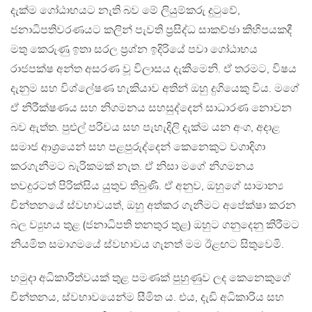
දැක්ම ගෝඨාභයට නැති බව මේ ලියුම්කරු දුටුවේ,
ජනාධිපතිවරණයට කලින් පැවති ප්‍රසිද්ධ සාකච්ඡා කිහිපයකදී
මතු කෙරුණු ඉතා සරල ප්‍රශ්න ඉදිරියේ පවා ගෝඨාභය
රාජපක්ෂ අන්ත අසරණ වූ විලාසය දැකීමෙනි. ඒ තරමට, විෂය
දැනුම සහ විශ්ලේෂණ හැකියාව අතින් ඔහු දුගියෙකු විය. මගේ
ඒ නිරීක්ෂණය සහ නිගමනය සහසුද්දෙන් සාධාරණ නොවන
බව ඇත්ත. පුළුල් පරිචය සහ පැහැදිලි දැක්ම යන අංග, අදාළ
සමාජ ආශ්‍රයෙන් සහ පළපුරුද්දෙන් කෙනෙකුට වගාදිගා
කරගැනීමට බැරිකමක් නැත. ඒ නිසා මගේ නිගමනය
තවදුරටත් පිරික්සිය යුතුව තිබුණි. ඒ අනුව, ඔහුගේ සාමාන්‍ය
චින්තනයේ ස්වභාවයත්, ඔහු අත්කර ගැනීමට අපේක්ෂා කරන
බල ව්‍යුහය තුළ (ජනාධිපති තනතුර තුළ) ඔහුට ගනුදෙනු කිරීමට
නියමිත සමාගමයේ ස්වභාවය ගැනත් මම ඊළඟට සිතුවෙමි.
හමුදා අධිකාරීත්වයක් තුළ පමණක් පුහුණුව ලද කෙනෙකුගේ
චින්තනය, ස්වභාවයෙන්ම සීමිත ය. එය, දැඩි අධිකාරිය සහ