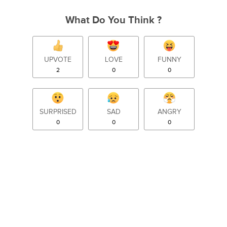
What Do You Think ?
UPVOTE
LOVE
FUNNY
2
0
0
SURPRISED
SAD
ANGRY
0
0
0