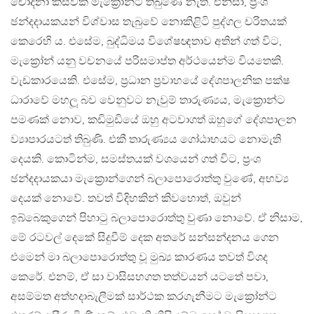
චෝදනා කිසිවක් මැක්‍රොන්ට තිබුණේ නැත. එනිසා, ප්‍රංශ
ඡන්දදායකයන් විශ්වාස තැබුවේ නොකිළිටි පුද්ගල චරිතයක්
කෙරෙහි ය. එසේම, බුද්ධිමය විශේෂඥතාව අතින් ගත් විට,
මැක්‍රෝන් යනු වචනයේ පරිසමාප්ත අර්ථයෙන්ම වියතෙකි.
වැඩකාරයෙකි. එසේම, ප්‍රධාන ප්‍රවාහයේ දේශපාලනික පක්ෂ
ධාරාවේ මහලූ බව වෙනුවට නැවුම් තාරුණ්‍යය, මැක්‍රොන්ට
පමණක් නොව, කඩිමුඩියේ ඔහු අටවාගත් ඔහුගේ දේශපාලන
ව්‍යාපාරයටත් තිබුණි. එකී තාරුණ්‍යය ගෝඨාභයට නොමැති
දෙයකි. කොටින්ම, සමස්තයක් වශයෙන් ගත් විට, ප්‍රංශ
ඡන්දදායකයා මැක්‍රොන්ගෙන් බලාපොරොත්තු වුණේ, අභව්‍ය
දෙයක් නොවේ. තවත් විදිහකින් කිවහොත්, ඔවුන්
ඉබ්බෙකුගෙන් පිහාටු බලාපොරොත්තු වුණා නොවේ. ඒ නිසාම,
මේ රටවල් දෙකේ සිදුවීම් දෙක අතරේ සන්සන්දනය ගෙන
එමෙන් මා බලාපොරොත්තු වූ මුඛ්‍ය කාරණය තවත් විශද
කෙරේ. එනම්, ඒ සා වාසිසහගත තත්වයන් යටතේ පවා,
අසම්මත අත්හදාබැලීමක් සාර්ථක කරගැනීමට මැක්‍රෝන්ට