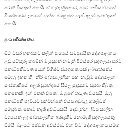
පරණ වියතුන් පමණි. ඒ හැරුණුකොට, නාථ දෙවියන්ගෙන්
වියත්භාවය ලබාගත් චන්න ජයසුමන වැනි අලූත් ප්‍රභේදයක්
පමණි.
ප්‍රංශ පරීක්ෂණය
මීට වසර හතරකට කලින් ප්‍රංශයේ සම්ප්‍රදායික දේශපාලනය
උඩු යටිකුරු කරමින් මැක්‍රෝන් නමැති පිටස්තර පුද්ගලයා එරට
ජනාධිපතිවරණයෙන් විශිෂ්ට ජයග්‍රහණයක් ලබාගත්තේය.
මොහු ඉහත කී, ‘නිර්-දේශපාලනික’ සහ ‘නැවුම් දේශපාලන
සංස්කෘතියේ’ අලූත් ප්‍රභේදයේ සියලූ සුදුසුකම් සපුරා තිබුණු
කෙනෙකි. ඉන් එකක් වුණේ, ඔහුගේ තරුණ වයසයි. ඔහු
ජනාධිපති පදවියට පත්වන්නේ වයස අවුරුදු හතළිවත්
සම්පූර්ණ කොට නැති අවධියකයි. දෙවැන්න, දීර්ඝ කාලීන
වශයෙන් ලද දේශපාලනික අත්දැකීම් නොමැති පුද්ගලයෙකු
වීමයි. බලයට පත්වන අවස්ථාව වන විට, දේශපාලනය සමග