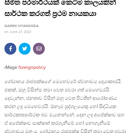
සීමිත පරමාර්ථයක් කෙටිම කාලයකින්
සාර්ථක කරගත් ප්‍රථම නායකයා
GAMINI VIYANGODA
on
June 27, 2021
iMage:
foreignpolicy
ගෝඨාභය රාජපක්ෂගේ මෙහෙවරේ ස්වභාවය දෙයාකාරයි.
එකක්, ඔහු විසින්ම තමා වෙත පවරා ගත් මෙහෙවරයි.
දෙවැන්න, ජනතාව විසින් ඔහු වෙත පිටතින් ආරෝපණය
කරන ලද මෙහෙවරයි. ඕනෑම පුද්ගලයෙකු හෝ සිද්ධියක
සාර්ථක/අසාර්ථක බව මැනෙන්නේ, දෙන ලද අපේක්ෂාව සහ
ඒ අපේක්ෂාව සාක්ෂාත් කරගැනීමේ හෝ නොගැනීමේ
ස්වභාවය මත ය. ගෝඨාභය රාජපක්ෂ විසින් තමා වෙත පවරා