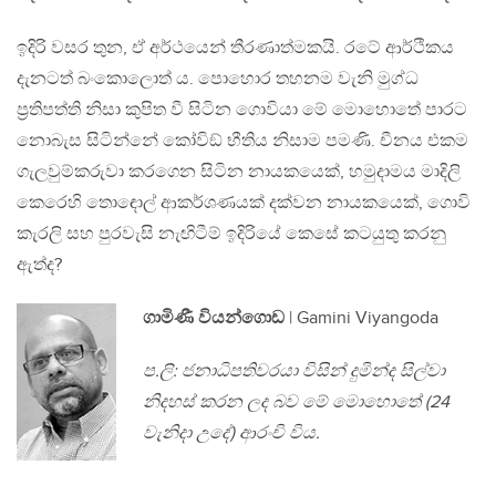
ඉදිරි වසර තුන, ඒ අර්ථයෙන් තීරණාත්මකයි. රටේ ආර්ථිකය
දැනටත් බංකොලොත් ය. පොහොර තහනම වැනි මුග්ධ
ප්‍රතිපත්ති නිසා කුපිත වී සිටින ගොවියා මේ මොහොතේ පාරට
නොබැස සිටින්නේ කෝවිඞ් භීතිය නිසාම පමණි. චීනය එකම
ගැලවුම්කරුවා කරගෙන සිටින නායකයෙක්, හමුදාමය මාදිලි
කෙරෙහි තොඳොල් ආකර්ශණයක් දක්වන නායකයෙක්, ගොවි
කැරලි සහ පුරවැසි නැඟිටීම් ඉදිරියේ කෙසේ කටයුතු කරනු
ඇත්ද?
ගාමිණී වියන්ගොඩ
| Gamini Viyangoda
ප.ලි: ජනාධිපතිවරයා විසින් දුමින්ද සිල්වා
නිදහස් කරන ලද බව මේ මොහොතේ (24
වැනිදා උදේ) ආරංචි විය.