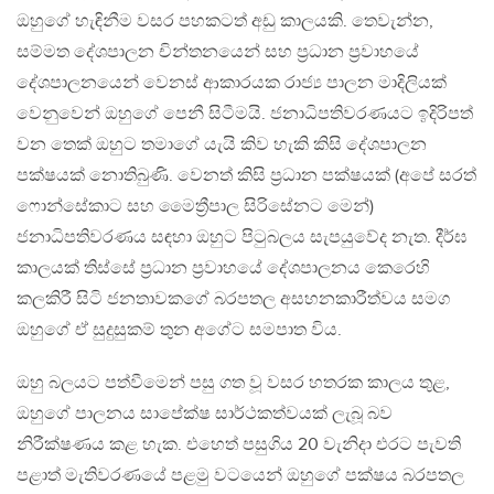
ඔහුගේ හැඳිනීම වසර පහකටත් අඩු කාලයකි. තෙවැන්න,
සම්මත දේශපාලන චින්තනයෙන් සහ ප්‍රධාන ප්‍රවාහයේ
දේශපාලනයෙන් වෙනස් ආකාරයක රාජ්‍ය පාලන මාදිලියක්
වෙනුවෙන් ඔහුගේ පෙනී සිටීමයි. ජනාධිපතිවරණයට ඉදිරිපත්
වන තෙක් ඔහුට තමාගේ යැයි කිව හැකි කිසි දේශපාලන
පක්ෂයක් නොතිබුණි. වෙනත් කිසි ප්‍රධාන පක්ෂයක් (අපේ සරත්
ෆොන්සේකාට සහ මෛත්‍රීපාල සිරිසේනට මෙන්)
ජනාධිපතිවරණය සඳහා ඔහුට පිටුබලය සැපයුවේද නැත. දීර්ඝ
කාලයක් තිස්සේ ප්‍රධාන ප්‍රවාහයේ දේශපාලනය කෙරෙහි
කලකිරී සිටි ජනතාවකගේ බරපතල අසහනකාරීත්වය සමග
ඔහුගේ ඒ සුදුසුකම් තුන අගේට සමපාත විය.
ඔහු බලයට පත්වීමෙන් පසු ගත වූ වසර හතරක කාලය තුළ,
ඔහුගේ පාලනය සාපේක්ෂ සාර්ථකත්වයක් ලැබූ බව
නිරීක්ෂණය කළ හැක. එහෙත් පසුගිය 20 වැනිදා එරට පැවති
පළාත් මැතිවරණයේ පළමු වටයෙන් ඔහුගේ පක්ෂය බරපතල