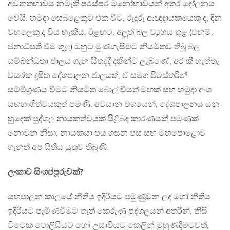
අවනතභාවය නමැති පරස්පර මනෝභාවයන් අතර දෝලනය
වෙයි. හමුදා සෙබළෙකුට එක විට, රුදුරු ආඥදායකයෙකු ද, දීන
වහලෙකු ද විය හැකිය. ඊළඟට, අලූත් බල ව්‍යුහය තුළ (එනම්,
ජනාධිපති වීම තුළ) ඔහුට මුණගැසීමට නියමිතව තිබූ බල
සම්බන්ධතා ජාලය ගැන සිතද්දී දකින්ට ලැබුණේ, අර කී හැත්තෑ
වසරක දූෂිත දේශපාලන ජාලයත්, ඒ සමග පිටස්තරින්
සම්මිශ්‍රණය වීමට නියමිත බොල් වියත් මඟක් සහ හමුදා අංශ
සහභාගීත්වයකුත් පමණි. අවසාන වශයෙන්, දේශපාලනය යනු
හුදෙක් පුද්ගල නායකත්වයක් පිළිබඳ කාරණයක් පමණක්
නොවන නිසා, නායකයා පය ගසන පස සහ මහපොළොව
ගැනත් අප සිතිය යුතුව තිබුණි.
ලංකාව සිංගප්පූරුවක්?
යහපාලන කාලයේ නීතිය ඉදිරියට පමුණුවන ලද හෝ නීතිය
ඉදිරියට පැමිණවීමට තැත් කෙරුණු පුද්ගලයන් අතරින්, කිසි
විටෙක පොලීසියට හෝ උසාවියට කෙලින් මුහුණදීමටවත්,