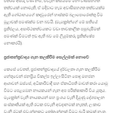
එතරම් අසීරු විණි නම්, එවැනි කිසියම්ම හෝ වාසිසහගත
තත්වයක් නොමැති, ඒ මදිවාට හැම අවාසිසහගත තත්වයක්ම
ඇති ගෝඨාභයගේ කඳවුරෙන් හාස්කම් බලාපොරොත්තු වීම
මුළාවක් පමණක්ම වන බවයි. (මැක්‍රෝන්ගේ මේ සතියේ
ප්‍රතිඵලය, අසාර්ථකත්වයකට වඩා තාවකාලික පසුබැසීමක්
පමණක් වීමටත් ඉඩ ඇති බව මේ ලියුම්කරු ප්‍රතික්ෂේප
නොකරයි).
ප්‍රජාතන්ත්‍රවාදය ගැන කලකිරීම සෙල්ලමක් නොවේ
කෙසේ වෙතත්, ප්‍රජාතන්ත්‍රවාදයේ දුර්වලතා ගැන කලකිරීම
හේතුවෙන් ජනප්‍රිය විකල්ප ඉල්ලා සිටින පොදු මහජන
ආශාවන් ඔස්සේ, අධිකාරීවාදී සහ ඒකාධිපති මාවත් කරා යොමු
වීමට පෙළඹෙන නායකයන් ගැන අප පරීක්ෂාකාරී විය යුතුය.
මැක්‍රෝන් වැනි නායකයන් සහ ප්‍රංශය වැනි දියුණු දේශපාලන
සංස්කෘතියක් ඇති රටක එවැනි අවදානමක් නැතත්, ලංකාව
වැනි රටක් එවැන්නකට තෝතැන්නක් වීමට බැරි කමක් නැත.