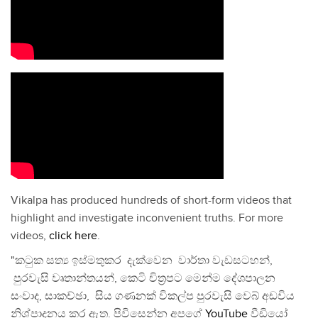
Vikalpa has produced hundreds of short-form videos that
highlight and investigate inconvenient truths. For more
videos,
click here
.
"කටුක සත්‍ය ඉස්මතුකර දැක්වෙන වාර්තා වැඩසටහන්,
පුරවැසි වෘතාන්තයන්, කෙටි චිත්‍රපට මෙන්ම දේශපාලන
සංවාද, සාකච්ඡා, සිය ගණනක් විකල්ප පුරවැසි වෙබ් අඩවිය
නිශ්පාදනය කර ඇත. පිවිසෙන්න අපගේ
YouTube
වීඩියෝ