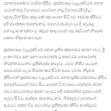
පනත අඛණ්ඩව භාවිත කිරීම. ත්‍රස්තවාදය වැළැක්වීමේ පනත
යටතේ නඩු විභාගයට පෙර සහ නඩු විභාගයේදී දමිළ
පුද්ගලයින් දීර්ඝ කාලයක් රඳවාගෙන සිටී බව ඉස්මතු කිරීමට
අපි අපේක්ෂා කරන්නෙමු. සමහර අවස්ථා වලදී, අවුරුදු
පහළොවක් දක්වා වූ රැඳවුම් කාලයෙන් පසු රැඳවියන් නිදොස්
කොට නිදහස් කර ඇත.
ත්‍රස්තවාදය වැළැක්වීමේ පනත ප්‍රතිසංස්කරණය කරන බවට ශ්‍රී
ලංකා රජය පුන පුනා පොරොන්දු වූ අතර එම පොරොන්දු
නිරන්තරයෙන්ම ප්‍රතික්ෂේප කළේය. මෙම නිතිය යටතේ
අසාධාරණ ලෙස සිරගත කර සිටින අයව වහාම නිදහස්
කිරීමෙන් ත්‍රස්තවාදය වැළැක්වීමේ පනත ප්‍රතිසංස්කරණය කිරීම
සම්බන්ධයෙන් රජය සිය යහපත් විශ්වාසය පෙන්නුම් කරන
බවට අවධාරණය කරන ලෙසට අපි ජාත්‍යන්තර ප්‍රජාවගෙන්
ඉල්ලා සිටිමු. ඇත්තම කාරණය නම්, හිස්බුල්ලා මහතාගේ
ඇපයට එකඟ වීම පවා රජය ප්‍රතික්ෂේප කිරීම ආණ්ඩුවේ