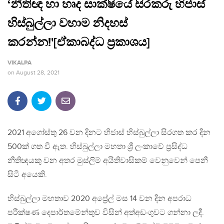
‘නීතිඥ හා හෘද සාක්ෂියේ සිරකරු හිජාස්
හිස්බුල්ලා වහාම නිදහස්
කරන්න!'[ඒකාබද්ධ ප්‍රකාශය]
VIKALPA
on
August 28, 2021
2021 අගෝස්තු 26 වන දිනට හිජාස් හිස්බුල්ලා සිරගත කර දින
500ක් ගත වී ඇත. හිස්බුල්ලා මහතා ශ්‍රී ලංකාවේ ප්‍රසිද්ධ
නීතිඥයකු වන අතර මුස්ලිම් අයිතිවාසිකම් වෙනුවෙන් පෙනී
සිටී අයෙකි.
හිස්බුල්ලා මහතාව 2020 අප්‍රේල් මස 14 වන දින අපරාධ
පරීක්ෂණ දෙපාර්තමේන්තුව විසින් අත්අඩංගුවට ගන්නා ලදී.