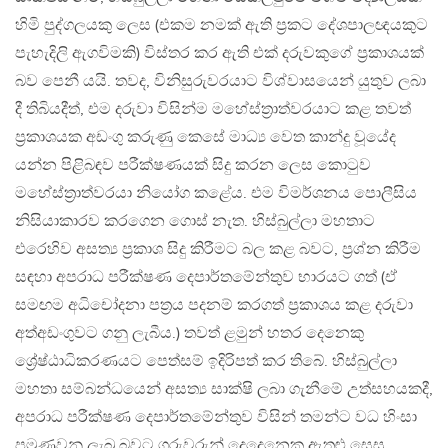
හිමි පුද්ගලයකු ලෙස (එකම නමක් ඇති ප්‍රකට දේශපාලඥයකුට
පැහැදිලි ඇගවිමකි) විස්තර කර ඇති එක් දරුවකුගේ ප්‍රකාශයක්
බව පෙනී යයි. තවද, විනිසුරුවරයාට විශ්වාසයෙන් යුතුව ලබා
දී තිබියදීත්, එම දරුවා විසින්ම මහේස්ත්‍රාත්වරයාට කළ තවත්
ප්‍රකාශයක අඩංගු කරුණු කෙසේ මාධ්‍ය වෙත කාන්දු වූයේද
යන්න පිළිබඳව පරීක්ෂණයක් සිදු කරන ලෙස කොටුව
මහේස්ත්‍රාත්වරයා නියෝග කළේය. එම විමර්ශනය පොලීසිය
නිසියාකාරව කරගෙන ගොස් නැත. හිස්බුල්ලා මහතාට
එරෙහිව අසත්‍ය ප්‍රකාශ සිදු කිරීමට බල කළ බවට, ප්‍රශ්න කිරීම
සඳහා අපරාධ පරීක්ෂණ දෙපාර්තමේන්තුව භාරයට ගත් (ඒ
සමඟම අධිචෝදනා පත්‍රය පදනම් කරගත් ප්‍රකාශය කළ දරුවා
අත්අඩංගුවට ගනු ලැබීය.) තවත් ළමුන් හතර දෙනෙකු
ශ්‍රේෂ්ඨාධිකරණයට පෙත්සම් ඉදිරිපත් කර තිබේ. හිස්බුල්ලා
මහතා සම්බන්ධයෙන් අසත්‍ය සාක්ෂි ලබා ගැනීමේ උත්සහයකදී,
අපරාධ පරීක්ෂණ දෙපාර්තමේන්තුව විසින් තමන්ට වධ හිංසා
පමුණුවනු ලැබූ බවට ගුරුවරුන් දෙදෙනෙකු ඇතුළු සෙසු