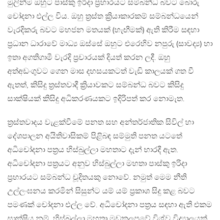
මුලින්ම ඔහුට පාස්කු ඉරිදා ප්‍රහාරයට සම්බන්ධ බවට බොරු
චෝදනා එල්ල විය. ඔහු ත්‍රස්ත ක්‍රියාකාරකම් සම්බන්ධයෙන්
වැරදිකරු බවට මහජන මතයක් (හැඟීමක්) ඇති කිරීම සඳහා
ප්‍රධාන ධාරාවේ මාධ්‍ය ඔස්සේ ඔහුට එරෙහිව නපුරු (සාවද්‍ය) හා
ඉතා අගතිගාමී වැරදි ප්‍රචාරයක් දියත් කරන ලදී. ඔහු
අත්අඩංගුවට ගෙන මාස දහසයකටත් වැඩි කාලයක් ගත වී
ඇතත්, කිසිදු ත්‍රස්තවාදී ක්‍රියාවකට සම්බන්ධ බවට කිසිදු
සාක්ෂියක් කිසිදු අධිකරණයකට ඉදිරිපත් කර නොමැත.
ත්‍රස්තවාදය වැළක්වීමේ පනත සහ අන්තර්ජාතික සිවිල් හා
දේශපාලන අයිතිවාසිකම් පිළිබඳ සම්මුති පනත යටතේ
අධිචෝදනා පත්‍රය හිස්බුල්ලා මහතාට දැන් භාරදී ඇත.
අධිචෝදනා පත්‍රයට අනුව හිස්බුල්ලා මහතා පාස්කු ඉරිදා
ප්‍රහාරයට සම්බන්ධ චූදිතයකු නොවේ. නමුත් මෙම නීති
උල්ලංඝනය කරමින් සිසුන්ට යම් යම් ප්‍රකාශ සිදු කළ බවට
පමණක් චෝදනා එල්ල වේ. අධිචෝදනා පත්‍රය සඳහා ඇති එකම
සාක්ෂිය නම්, හිස්බුල්ලා මහතා මඩකලපුවේ විශ්ව විද්‍යාලයක්