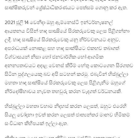
සාක්ෂිකරුවන් ශ්‍රේෂ්ඨාධිකරණයට පෙත්සම් ගොනු කර ඇත.
2021 ජූලි 14 වෙනිදා ඔහු ඇම්නෙස්ටි ඉන්ටර්නැෂනල්
ආයතනය​ විසින් හෘද සාක්‍ෂියේ සිරකරුවෙකු ලෙස පිළිගන්නා
ලදී. හෘද සාක්‍ෂියේ සිරකරුවෙකු යනු නිර්වචනයට අනුව,
අපරාධයක් නොකළ සහ හෘද සාක්ෂියට එකඟව තබාගත්
විශ්වාසයන් නිසා හෝ ජනවාර්ගික හෝ ආගමික
අනන්‍යතාවයට අදාළ වෙනස් කිරීම් හේතු කොටගෙන සිරගතව
සිටින පුද්ගලයෙකු බව අපි සටහන් කරමු. එබැවින් හිස්බුල්ලා
මහතා හෘද සාක්ෂියේ සිරකරුවෙකු ලෙස පිළිගැනීම ඔහුගේ
නිර්දෝෂීභාවය නැවත තහවුරු කරන වැදගත් වර්ධනයකි.
හිස්බුල්ලා මහතා වහාම නිදහස් කරන ලෙසත්, ඔහුට එරෙහි
සියලු චෝදනා ඉවත් කරන ලෙසත් ජාත්‍යන්තර මානව හිමිකම්
සංවිධාන කිහිපයක් ඉල්ලා ඇත.