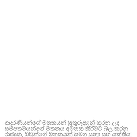
ආදරණීයන්ගේ මතකයන් (අතුරුදහන් කරන ලද
සමීපතමයන්ගේ මතකය අමතක කිරීමට බල කරන
රාජ්‍යක, ඔවුන්ගේ මතකයන් සමග සත්‍ය සහ යුක්තිය