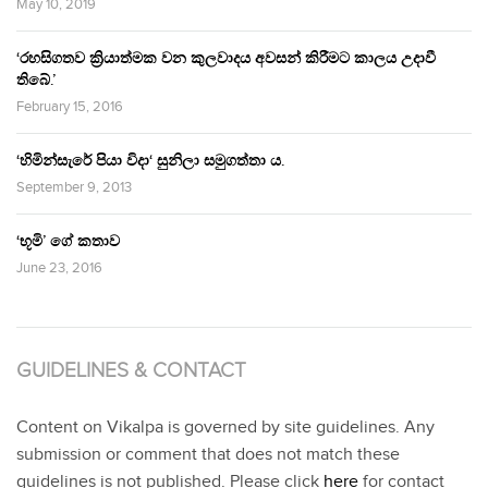
May 10, 2019
‘රහසිගතව ක්‍රියාත්මක වන කුලවාදය අවසන් කිරීමට කාලය උදාවී
තිබේ.’
February 15, 2016
‘හිමින්සැරේ පියා විදා‘ සුනිලා සමුගත්තා ය.
September 9, 2013
‘භූමි’ ගේ කතාව
June 23, 2016
GUIDELINES & CONTACT
Content on Vikalpa is governed by site guidelines. Any
submission or comment that does not match these
guidelines is not published. Please click
here
for contact