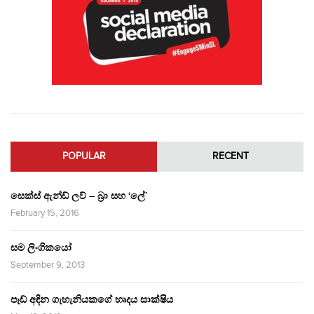
POPULAR
RECENT
සෙක්ස් ඇන්ඩ් ලව් – බ්‍රා සහ ‘ලේ’
February 15, 2016
සම ලිංගිකයෝ
September 9, 2013
පෑඩ් අඳින ගැහැනියකගේ හෘදය සාක්ෂිය