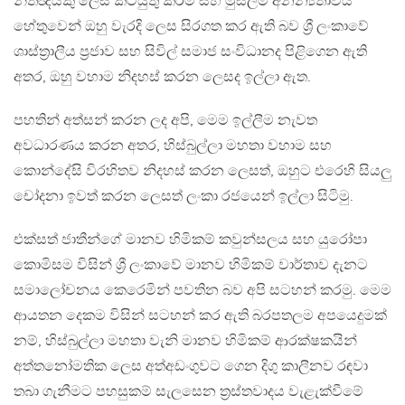
නීතිඥයකු ලෙස කටයුතු කිරීම සහ මුස්ලිම් අනන්‍යතාවය
හේතුවෙන් ඔහු වැරදි ලෙස සිරගත කර ඇති බව ශ්‍රී ලංකාවේ
ශාස්ත්‍රාලීය ප්‍රජාව සහ සිවිල් සමාජ සංවිධානද පිළිගෙන ඇති
අතර, ඔහු වහාම නිදහස් කරන ලෙසද ඉල්ලා ඇත.
පහතින් අත්සන් කරන ලද අපි, මෙම ඉල්ලීම නැවත
අවධාරණය කරන අතර, හිස්බුල්ලා මහතා වහාම සහ
කොන්දේසි විරහිතව නිදහස් කරන ලෙසත්, ඔහුට එරෙහි සියලු
චෝදනා ඉවත් කරන ලෙසත් ලංකා රජයෙන් ඉල්ලා සිටිමු.
එක්සත් ජාතීන්ගේ මානව හිමිකම් කවුන්සලය සහ යුරෝපා
කොමිසම විසින් ශ්‍රී ලංකාවේ මානව හිමිකම් වාර්තාව දැනට
සමාලෝචනය කෙරෙමින් පවතින බව අපි සටහන් කරමු. මෙම
ආයතන දෙකම විසින් සටහන් කර ඇති බරපතලම අපයෙදුමක්
නම්, හිස්බුල්ලා මහතා වැනි මානව හිමිකම් ආරක්ෂකයින්
අත්තනෝමතික ලෙස අත්අඩංගුවට ගෙන දිගු කාලීනව රඳවා
තබා ගැනීමට පහසුකම් සැලසෙන ත්‍රස්තවාදය වැළැක්වීමේ