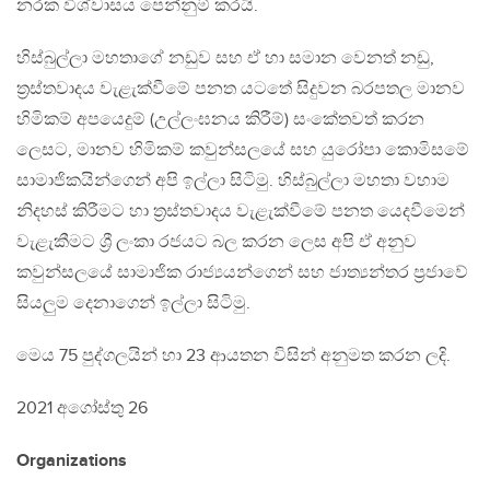
නරක විශ්වාසය පෙන්නුම් කරයි.
හිස්බුල්ලා මහතාගේ නඩුව සහ ඒ හා සමාන වෙනත් නඩු,
ත්‍රස්තවාදය වැළැක්වීමේ පනත යටතේ සිදුවන බරපතල මානව
හිමිකම් අපයෙදුම් (උල්ලංඝනය කිරීම්) සංකේතවත් කරන
ලෙසට, මානව හිමිකම් කවුන්සලයේ සහ යුරෝපා කොමිසමේ
සාමාජිකයින්ගෙන් අපි ඉල්ලා සිටිමු. හිස්බුල්ලා මහතා වහාම
නිදහස් කිරීමට හා ත්‍රස්තවාදය වැළැක්වීමේ පනත යෙදවීමෙන්
වැළැකීමට ශ්‍රී ලංකා රජයට බල කරන ලෙස අපි ඒ අනුව
කවුන්සලයේ සාමාජික රාජ්‍යයන්ගෙන් සහ ජාත්‍යන්තර ප්‍රජාවේ
සියලුම දෙනාගෙන් ඉල්ලා සිටිමු.
මෙය 75 පුද්ගලයින් හා 23 ආයතන විසින් අනුමත කරන ලදි.
2021 අගෝස්තු 26
Organizations