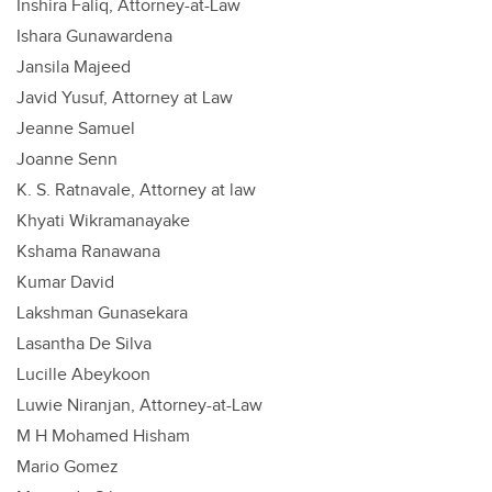
Inshira Faliq, Attorney-at-Law
Ishara Gunawardena
Jansila Majeed
Javid Yusuf, Attorney at Law
Jeanne Samuel
Joanne Senn
K. S. Ratnavale, Attorney at law
Khyati Wikramanayake
Kshama Ranawana
Kumar David
Lakshman Gunasekara
Lasantha De Silva
Lucille Abeykoon
Luwie Niranjan, Attorney-at-Law
M H Mohamed Hisham
Mario Gomez