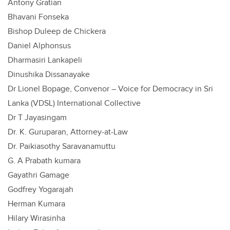
Antony Gratian
Bhavani Fonseka
Bishop Duleep de Chickera
Daniel Alphonsus
Dharmasiri Lankapeli
Dinushika Dissanayake
Dr Lionel Bopage, Convenor – Voice for Democracy in Sri
Lanka (VDSL) International Collective
Dr T Jayasingam
Dr. K. Guruparan, Attorney-at-Law
Dr. Paikiasothy Saravanamuttu
G. A Prabath kumara
Gayathri Gamage
Godfrey Yogarajah
Herman Kumara
Hilary Wirasinha