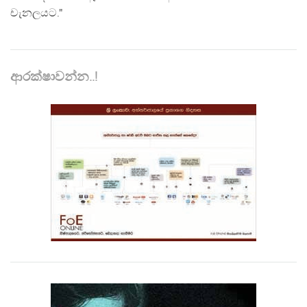
චැනලයට."
ආරක්ෂාවන්න..!