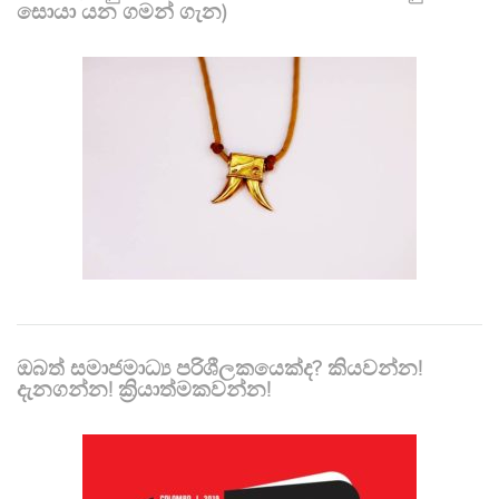
සොයා යන ගමන් ගැන)
ඔබත් සමාජමාධ්‍ය පරිශීලකයෙක්ද? කියවන්න!
දැනගන්න! ක්‍රියාත්මකවන්න!