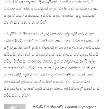
‘සංවරණ සහ තුලන’ ක්‍රියාවලියක් හඳුන්වා දෙන්නෙමැයි
වචනයෙන් කීම ප්‍රමාණවත් නැත. මන්ද යත්, ඒ වචන දෙක,
පිංදහම් තකා සජ්ජායනා කිරීම සඳහා තිබෙන සූත්‍ර පාඨයක්
පමණක්ම නොවන බැවිනි.
මේ ලිපියේ ශීර්ෂ පාඨයේ උද්ධෘතයට යමු: රුසියාව ඇතුළු
අධිකාරිවාදී හෝ ඒකාධිපති ගමනක යන රටවල නායකයන්
මුලින් කරන්නේ, ප්‍රජාතන්ත්‍රවාදී ආයතන පද්ධතිය අකර්මණ්‍ය
කිරීමයි. ඒවායේ ‘නපුංසකත්වය’ ජනතාවට ඒත්තුගැන්වීමයි.
එවිට මිනිස්සු, පාර්ලිමේන්තුව, ප්‍රජාතන්ත්‍රවාදය ඈ සියල්ල
පැත්තකට දමා, වීරයෙකු ගැන බලාපොරොත්තු දල්වති. අද
ලංකාව ගිලී ඇති අගාධයේ වරද ජනාධිපතිවරයාගේ හෝ
ජනාධිපති ක්‍රමයේ හෝ වරදක් නොව, ඔහු වටා සිටින
මිනිසුන්ගේ වරදක් යැයි කියනු ඔබට ඇසී තිබේද? එසේ නම්
පරිස්සම් වන්න!
ගාමිණී වියන්ගොඩ
| Gamini Viyangoda