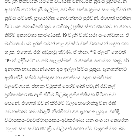
එවැනි තත්වයක් යටතේ විධායක ජනාධිපති ක්‍රමය මුළුමණින්
අහෝසි කරන්නැයි ඉල්ලීම, පවතින පක්ෂ ක්‍රමය සහ මැතිවරණ
ක්‍රමය යටතේ, ප්‍රායෝගික නොවන්නට පුළුවනි. එහෙත් පවතින
විධායක ජනාධිපති ක්‍රමය රැඩිකල් ප්‍රතිසංස්කරණයකට භාජනය
කිරීම අත්‍යාවශ්‍ය කාරණයකි. 19 වැනි ව්‍යවස්ථා සංශෝධනය, ඒ
මාර්ගයේ යම් දුරක් ගමන් කළ අවස්ථාවක් වශයෙන් හඳුනාගත
හැක. එහෙත්, එහි අඩුපාඩු තිබුණි. ඒ නිසා, “19 ප්ලස්” හෙවත්
“19 න් ඉදිරියට” යාමේ සැලැස්මක්, රාජපක්ෂ නොවන කඳවුරේ
අනාගත නායකයන්ගෙන් අප ඉල්ලා සිටිය යුතුය. දැනගන්නට
ඇති පරිදි, සජිත් ප්‍රේමදාස නායකත්වය දෙන සමගි ජන
බලවේගයත්, ජනතා විමුක්ති පෙරමුණත් එවැනි රැඩිකල්
ප්‍රතිසංස්කරණ ඇති කිරීම පිළිබඳ ප්‍රතිපත්තියක සිටින බව
පෙනේ. එහෙත් ඔවුන් කිරීමට බලාපොරොත්තු වන එකී
වෙනස්කම් කවරේදැයි නිශ්චිතව අප දැනගත යුතුය. එහිදී,
විධායකය-ව්‍යවස්ථාදායකය-අධිකරණය යන අංශ යා කෙරෙන
‘තුලන සහ සංවරණ’ ක්‍රියාවලියක් ගෙන ඒම වැදගත් වන බව