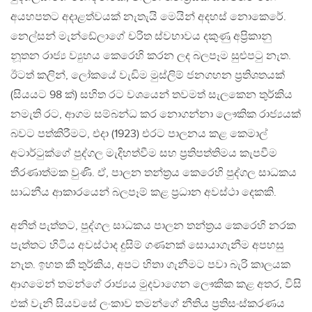
අයහපතට අදාළත්වයක් නැතැයි මෙයින් අදහස් නොකෙරේ.
නෙල්සන් මැන්ඩේලාගේ චරිත ස්වභාවය දකුණු අප්‍රිකානු
නූතන රාජ්‍ය ව්‍යුහය කෙරෙහි කරන ලද බලපෑම සුළුපටු නැත.
ඊටත් කලින්, ලෝකයේ වැඩිම මුස්ලිම් ජනගහන ප්‍රතිශතයක්
(සියයට 98 ක්) සහිත රට වශයෙන් තවමත් සැලකෙන තුර්කිය
නමැති රට, ආගම සම්බන්ධ කර නොගන්නා ලෞකික රාජ්‍යයක්
බවට පත්කිරීමට, එදා (1923) එරට පාලනය කළ කෙමාල්
අටාර්ටුක්ගේ පුද්ගල මැදිහත්වීම සහ ප්‍රතිපත්තිමය කැපවීම
තීරණාත්මක වුණි. ඒ, පාලන තන්ත්‍රය කෙරෙහි පුද්ගල සාධකය
සාධනීය ආකාරයෙන් බලපෑම් කළ ප්‍රධාන අවස්ථා දෙකකි.
අනිත් පැත්තට, පුද්ගල සාධකය පාලන තන්ත්‍රය කෙරෙහි නරක
පැත්තට හිටිය අවස්ථාද දුසිම් ගණනක් සොයාගැනීම අපහසු
නැත. ඉහත කී තුර්කිය, අපට හිතා ගැනීමට පවා බැරි කාලයක
ආගමෙන් තමන්ගේ රාජ්‍යය මුදවාගෙන ලෞකික කළ අතර, විසි
එක් වැනි සියවසේ ලංකාව තමන්ගේ නීතිය ප්‍රතිසංස්කරණය