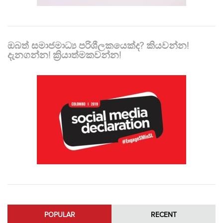
ඔබත් සමාජමාධ්‍ය පරිශීලකයෙක්ද? කියවන්න!
දැනගන්න! ක්‍රියාත්මකවන්න!
POPULAR
RECENT