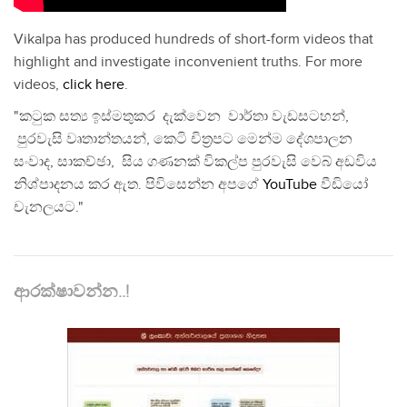
Vikalpa has produced hundreds of short-form videos that
highlight and investigate inconvenient truths. For more
videos,
click here
.
"කටුක සත්‍ය ඉස්මතුකර දැක්වෙන වාර්තා වැඩසටහන්,
පුරවැසි වෘතාන්තයන්, කෙටි චිත්‍රපට මෙන්ම දේශපාලන
සංවාද, සාකච්ඡා, සිය ගණනක් විකල්ප පුරවැසි වෙබ් අඩවිය
නිශ්පාදනය කර ඇත. පිවිසෙන්න අපගේ
YouTube
වීඩියෝ
චැනලයට."
ආරක්ෂාවන්න..!