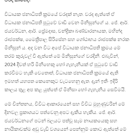
වරද කාගෙද?
විධායක ජනාධිපති ක්‍රමයේ වරදක් නැත. වරද ඇත්තේ ඒ
විධායක ජනාධිපති පුටුවේ වාඩි වෙන මිනිසුන්ගේ ය. ජේ. ආර්.
ජයවර්ධන, ආර්. ප්‍රේමදාස, චන්ද්‍රිකා බණ්ඩාරනායක, මහින්ද
රාජපක්ෂ, මෛත්‍රීපාල සිරිසේන සහ ගෝඨාභය රාජපක්ෂ නරක
මිනිසුන් ය. අද වන විට අපේ විධායක ජනාධිපති ක්‍රමය මේ
තරම් කුරුවල් වී ඇත්තේ මේ මිනිසුන්ගේ වරදිනි. එබැවින්,
2024 දීවත් හරි මිනිහෙකු හෝ ගැහැනියක් ඒ පුටුවේ වාඩි
කරවීමට හැකි වෙතොත්, විධායක ජනාධිපති ක්‍රමයේ ඇති
ඉමහත් යහපත කෙනෙකුට වැටහෙනු ඇත. දැන් ඉතිං ඉදිරි
කාලය තුළ අප කළ යුත්තේ ඒ මිනිසා හෝ ගැහැනිය සෙවීමයි.
මේ චින්තනය, විවිධ ආකාරයෙන් සහ විවිධ මුහුණුවරින් මේ
දිනවල ප්‍රකාශයට පත්වෙනු අපට දැකිය හැකිය. ජේ. ආර්.
ජයවර්ධනගේ පටන් බලයට පත්වූ සෑම නායකයෙකු සහ
නායිකාවක්ම අඩු වැඩි වශයෙන් පෙන්නුම් කොට ඇත්තේ මේ