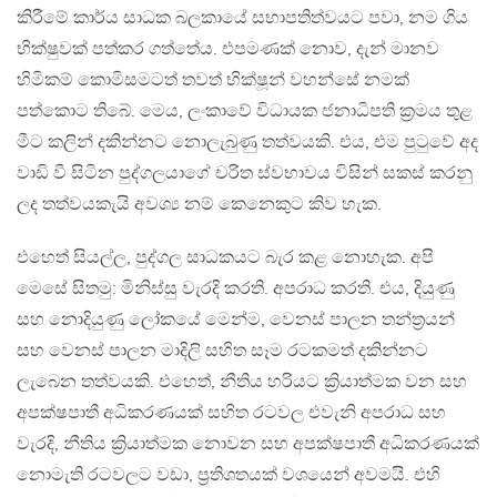
කිරීමේ කාර්ය සාධක බලකායේ සභාපතිත්වයට පවා, නම ගිය
භික්ෂුවක් පත්කර ගත්තේය. එපමණක් නොව, දැන් මානව
හිමිකම් කොමිසමටත් තවත් භික්ෂූන් වහන්සේ නමක්
පත්කොට තිබේ. මෙය, ලංකාවේ විධායක ජනාධිපති ක්‍රමය තුළ
මීට කලින් දකින්නට නොලැබුණු තත්වයකි. එය, එම පුටුවේ අද
වාඩි වී සිටින පුද්ගලයාගේ චරිත ස්වභාවය විසින් සකස් කරනු
ලද තත්වයකැයි අවශ්‍ය නම් කෙනෙකුට කිව හැක.
එහෙත් සියල්ල, පුද්ගල සාධකයට බැර කළ නොහැක. අපි
මෙසේ සිතමු: මිනිස්සු වැරදි කරති. අපරාධ කරති. එය, දියුණු
සහ නොදියුණු ලෝකයේ මෙන්ම, වෙනස් පාලන තන්ත්‍රයන්
සහ වෙනස් පාලන මාදිලි සහිත සෑම රටකමත් දකින්නට
ලැබෙන තත්වයකි. එහෙත්, නීතිය හරියට ක්‍රියාත්මක වන සහ
අපක්ෂපාතී අධිකරණයක් සහිත රටවල එවැනි අපරාධ සහ
වැරදි, නීතිය ක්‍රියාත්මක නොවන සහ අපක්ෂපාතී අධිකරණයක්
නොමැති රටවලට වඩා, ප්‍රතිශතයක් වශයෙන් අවමයි. එහි