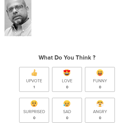
What Do You Think ?
UPVOTE
LOVE
FUNNY
1
0
0
SURPRISED
SAD
ANGRY
0
0
0