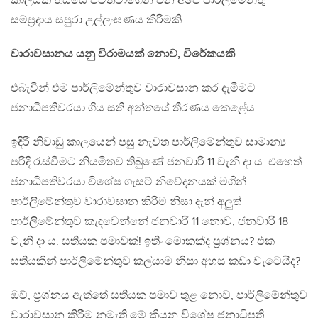
කාලයක් තිස්සේ පවත්වාගෙන එන අපේ පාර්ලිමේන්තු
සම්ප්‍රදාය සපුරා උල්ලංඝණය කිරීමකි.
වාරාවසානය යනු විරාමයක් නොව, විරේකයකි
එබැවින් එම පාර්ලිමේන්තුව වාරාවසාන කර දැමීමට
ජනාධිපතිවරයා ගිය සති අන්තයේ තීරණය කෙළේය.
ඉදිරි නිවාඩු කාලයෙන් පසු නැවත පාර්ලිමේන්තුව සාමාන්‍ය
පරිදි රැස්වීමට නියමිතව තිබුණේ ජනවාරි 11 වැනි දා ය. එහෙත්
ජනාධිපතිවරයා විශේෂ ගැසට් නිවේදනයක් මගින්
පාර්ලිමේන්තුව වාරාවසාන කිරීම නිසා දැන් අලුත්
පාර්ලිමේන්තුව කැඳවෙන්නේ ජනවාරි 11 නොව, ජනවාරි 18
වැනි දා ය. සතියක පමාවක්! ඉතිං මොකක්ද ප්‍රශ්නය? එක
සතියකින් පාර්ලිමේන්තුව කල්යාම නිසා අහස කඩා වැටෙයිද?
ඔව්, ප්‍රශ්නය ඇත්තේ සතියක පමාව තුළ නොව, පාර්ලිමේන්තුව
වාරාවසාන කිරීම නමැති මේ කියන විශේෂ ජනාධිපති