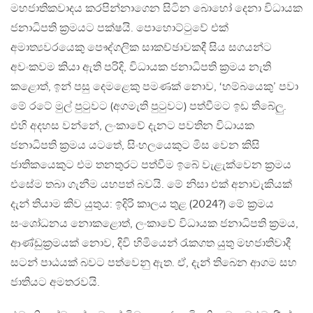
මහජාතිකවාදය කරපින්නාගෙන සිටින බොහෝ දෙනා විධායක
ජනාධිපති ක්‍රමයට පක්ෂයි. පොහොට්ටුවේ එක්
අමාත්‍යවරයෙකු පෞද්ගලික සාකච්ඡාවකදී සිය සගයන්ට
අවංකවම කියා ඇති පරිදි, විධායක ජනාධිපති ක්‍රමය නැති
කළොත්, ඉන් පසු දෙමළෙකු පමණක් නොව, ‘හම්බයෙකු’ පවා
මේ රටේ මුල් පුටුවට (අගමැති පුටුවට) පත්වීමට ඉඩ තිබේලු.
එහි අදහස වන්නේ, ලංකාවේ දැනට පවතින විධායක
ජනාධිපති ක්‍රමය යටතේ, සිංහලයෙකුට මිස වෙන කිසි
ජාතිකයෙකුට එම තනතුරට පත්වීම ඉබේ වැළැක්වෙන ක්‍රමය
එසේම තබා ගැනීම යහපත් බවයි. මේ නිසා එක් අනාවැකියක්
දැන් තියාම කිව යුතුය: ඉදිරි කාලය තුළ (2024?) මේ ක්‍රමය
සංශෝධනය නොකළොත්, ලංකාවේ විධායක ජනාධිපති ක්‍රමය,
ආණ්ඩුක්‍රමයක් නොව, දිවි හිමියෙන් රැකගත යුතු මහජාතිවාදී
සටන් පාඨයක් බවට පත්වෙනු ඇත. ඒ, දැන් තිබෙන ආගම සහ
ජාතියට අමතරවයි.