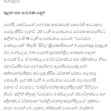
පැහැදිලියි.
තුලන සහ සංවරණ යනු?
මෙහිදී, කෙටියෙන් හෝ එක කාරණයක් කෙරෙහි අවධානය
යොමු කිරීම මැනවි. 20 වැනි සංශෝධනය සම්මත කරගැනීමට
කලින් පැවති 19 වැනි සංශෝධනය යටතේ, “ව්‍යවස්ථා
මණ්ඩලයක්” තිබුණි. සිවිල් ක්‍රියාකාරිකයන් 3 දෙනෙකුද ඇතුළත්
එම මණ්ඩලය, ඉතා වැදගත් ප්‍රජාතන්ත්‍රීය පාරදෘශ්‍ය පාලන
අංගයක් විය. ඒ මණ්ඩලයේ ස්වාධීනත්වය සහ අදීනත්වය නිසා,
ජනාධිපතිවරයා හෝ කැබිනට් ඇමතිවරයෙකු හෝ
අත්තනෝමතිකව කටයුතු කිරීම යම්තාක් දුරකට පාලනය
කෙරුණි. දැන් 20 වැනි සංශෝධනය යටතේ, එය අහෝසි
කොට ඒ වෙනුවට “පාර්ලිමේන්තු කවුන්සිලයක්” පිහිටුවා
තිබේ. කලින් තිබුණු “ව්‍යවස්ථා මණ්ඩලයේ” ස්වාධීනත්වය සහ
අදීනත්වය වර්තමාන “පාර්ලිමේන්තු කවුන්සිලයේ” දක්නට
නැත. එහෙත් මේ දෙකම, තර්කයක් වශයෙන්, නැත්නම්