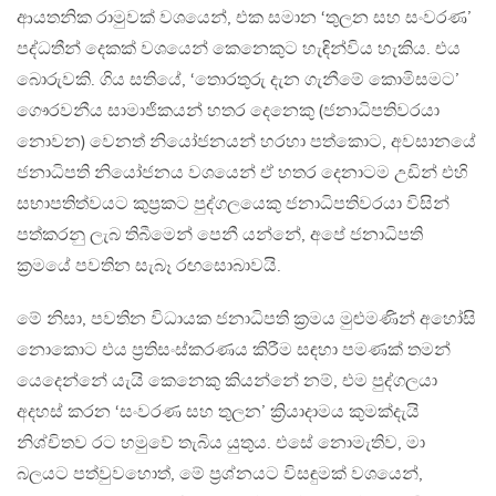
ආයතනික රාමුවක් වශයෙන්, එක සමාන ‘තුලන සහ සංවරණ’
පද්ධතීන් දෙකක් වශයෙන් කෙනෙකුට හැඳින්විය හැකිය. එය
බොරුවකි. ගිය සතියේ, ‘තොරතුරු දැන ගැනීමේ කොමිසමට’
ගෞරවනීය සාමාජිකයන් හතර දෙනෙකු (ජනාධිපතිවරයා
නොවන) වෙනත් නියෝජනයන් හරහා පත්කොට, අවසානයේ
ජනාධිපති නියෝජනය වශයෙන් ඒ හතර දෙනාටම උඩින් එහි
සභාපතිත්වයට කුප්‍රකට පුද්ගලයෙකු ජනාධිපතිවරයා විසින්
පත්කරනු ලැබ තිබීමෙන් පෙනී යන්නේ, අපේ ජනාධිපති
ක්‍රමයේ පවතින සැබෑ රඟසොබාවයි.
මේ නිසා, පවතින විධායක ජනාධිපති ක්‍රමය මුළුමණින් අහෝසි
නොකොට එය ප්‍රතිසංස්කරණය කිරීම සඳහා පමණක් තමන්
යෙදෙන්නේ යැයි කෙනෙකු කියන්නේ නම්, එම පුද්ගලයා
අදහස් කරන ‘සංවරණ සහ තුලන’ ක්‍රියාදාමය කුමක්දැයි
නිශ්චිතව රට හමුවේ තැබිය යුතුය. එසේ නොමැතිව, මා
බලයට පත්වුවහොත්, මේ ප්‍රශ්නයට විසඳුමක් වශයෙන්,