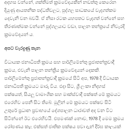
අදහස වන්නේ, ශක්තිමත් ක්‍රමවේදයකින් නඩත්තු කෙරෙන
දියුණු ආයතනික පද්ධතිවලට, පුද්ගල සාධකයේ වැදගත්කම
දෙවැනි වන බවයි. ඒ නිසා රටක යහපතට වැදගත් වන්නේ සහ
තීරණාත්මක වන්නේ පුද්ගලයාට වඩා, පාලන තන්ත්‍රයේ නිවැරදි
ක්‍රමවේදයන් ය.
අපට වැරදුණු තැන
විධායක ජනාධිපති ක්‍රමය සහ පාර්ලිමේන්තු ප්‍රජාතන්ත්‍රවාදී
ක්‍රමය, එවැනි පාලන තන්ත්‍රීය ක්‍රමවේදයන් දෙකකි.
පාර්ලිමේන්තු ප්‍රජාතන්ත්‍රවාදී ක්‍රමයේ සිටි අප, 1978 දී විධායක
ජනාධිපති ක්‍රමයට මාරු විය. එදා සිට, ශ්‍රී ලංකා නිදහස්
පක්ෂයත්, සියලු වාමාංශික සහ මාක්ස්වාදී පක්ෂත් මේ ක්‍රමයට
එරෙහිව පෙනී සිට තිබේ. මුලින් මේ ක්‍රමයට පක්ෂව සිටි
උතුරේ ප්‍රධාන ප්‍රවාහයේ දේශපාලන ධාරාවත් අද වන විට
සිටින්නේ ඊට එරෙහිවයි. එපමණක් නොව, 1978 දී මෙම ක්‍රමය
රෝපණය කළ එක්සත් ජාතික පක්ෂය පවා දැන් දීර්ඝ කාලයක්