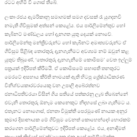
රටට අහිමි වී ගොස් තිබේ.
ලංකා රජය ඇමරිකානු සමාගමක් සමග දවසක් රෑ යුගදනවි
නමැති ගිවිසුමක් අත්සන් කෙළේය. එය පාර්ලිමේන්තුව හෝ
කැබිනට් මණ්ඩලය හෝ දැනගත යුතු දෙයක් නොවේ.
පාර්ලිමේන්තු මන්ත්‍රීවරුන්ට හෝ කැබිනට් අමාත්‍යවරුන්ට ඒ
ගිවිසුම පිළිබඳ තොරතුරු දැනගැනීමට අවශ්‍යම නම් ඔවුන් කළ
යුතුව තිබුණේ, ‘තොරතුරු දැනගැනීමේ කොමිසම’ වෙත ඉල්ලුම්
පත්‍රයක් ඉදිරිපත් කිරීමයි. ඒ කොමිසමේ සභාපති තනතුරට
මෙරටේ අසහාය කීර්ති නාමයක් ඇති හිටපු ශ්‍රේෂ්ඨාධිකරණ
විනිශ්චයකාරවරයෙකු වන උපාලි අබේරත්නව
ජනාධිපතිවරයා විසින් ගිය සතියේ පත්කරනු ලැබ තිබෙන්නේ
එවැනි තොරතුරු ඕනෑම කෙනෙකුට නිදහසේ ලබා ගැනීමට ය.
එතැනට නොගොස්, ජනතා විමුක්ති පෙරමුණේ නායක අනුර
කුමාර දිසානායක මේ ගිවිසුම වෙනත් කොහෙන්දෝ හොරකම්
කරගෙන පාර්ලිමේන්තුවට ඉදිරිපත් කෙළේය. එය, අනාදිමත්