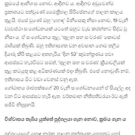
ක්‍රමයේ ආනිශංස නොව, ආදීනව ය. ආදීනව අඩුවෙන්ම
ප්‍රකාශයට පත්වුණේ මෛත්‍රීපාල සිරිසේනගේ පාලන කාලය
තුළයි. එසේ වුණේ ඔහු ‘හොඳ’ මිනිසෙකු නිසා නොව, 19 වැනි
ව්‍යවස්ථා සංශෝධනයක් යටතේ ඔහුට වැඩ කරන්නට සිද්ධ වූ
නිසා ය. ඒ සංශෝධනය තුළ, ‘තුලන සහ සංවරණ’ කොටස්
රාශියක් තිබුණි. ඔහු ඉතිහාසගත වන අවසාන ගොම තලිය
දියාරු කිරි කළයට අතහැරිය ‘දින 52’ කුමන්ත්‍රණය පවා
ආපස්සට හැරවීමට සමත්, ‘තුලන සහ සංවරණ’ ක්‍රියාවලියක්
තුළ කටයුතු කළ අධිකරණයක් එදා තිබුණි. එසේ නොවුණි නම්,
ඉතිහාසය මීට වඩා වෙනස් වනු ඇත.
ගෝඨාභය රාජපක්ෂගේ 20 වැනි සංශෝධනයෙන් ඒ සියල්ල අද
වන විට ආපස්සට හැරී ඇත. වර්තමාන නීතිපතිවරයා ඊට ඇති
සජීවී නිදසුනයි.
විශ්වාසය තැබිය යුත්තේ පුද්ගලයා ගැන නොව, ක්‍රමය ගැන ය
පුද්ගලයාගේ හොඳ නරක, පාලන තන්ත්‍රයක යහපතට හෝ