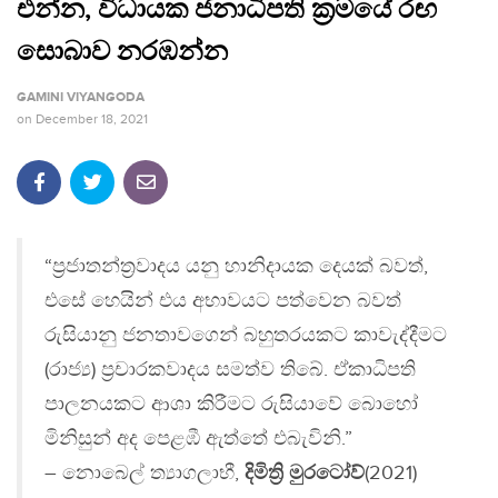
එන්න, විධායක ජනාධිපති ක්‍රමයේ රඟ
සොබාව නරඹන්න
GAMINI VIYANGODA
on
December 18, 2021
“ප්‍රජාතන්ත්‍රවාදය යනු හානිදායක දෙයක් බවත්,
එසේ හෙයින් එය අභාවයට පත්වෙන බවත්
රුසියානු ජනතාවගෙන් බහුතරයකට කාවැද්දීමට
(රාජ්‍ය) ප්‍රචාරකවාදය සමත්ව තිබේ. ඒකාධිපති
පාලනයකට ආශා කිරීමට රුසියාවේ බොහෝ
මිනිසුන් අද පෙළඹී ඇත්තේ එබැවිනි.”
– නොබෙල් ත්‍යාගලාභී,
දිමිත්‍රි මුරටෝව්
(2021)