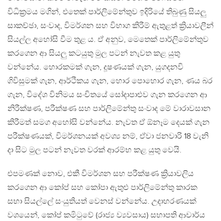
විධික්‍රමය මගින්, එතෙක් පාර්ලිමේන්තුව ඉදිරියේ තිබුණු සියලු
සාකච්ඡා, සංවාද, විමර්ශන සහ විභාග කිරීම් ඇතුළත් ක්‍රියාවලීන්
සියල්ල අහෝසි වීම තුළ ය. ඒ අනුව, මෙතෙක් පාර්ලිමේන්තුව
කරගෙන ආ සියලු කටයුතු මුල පටන් නැවත කළ යුතු
වන්නේය. හොරකමක් ගැන, දූෂණයක් ගැන, යුගදනවි
ගිවිසුමක් ගැන, ආර්ථිකය ගැන, හොර පොහොර ගැන, ණය බර
ගැන, විදේශ විනිමය සංචිතයේ සෝදාපාළුව ගැන කරගෙන ආ
නිරීක්ෂණ, පරීක්ෂණ සහ පාර්ලිමේන්තු සංවාද මේ වාරාවසාන
කිරීමත් සමග අහෝසි වන්නේය. නැවත ඒ ඕනෑම දෙයක් ගැන
පරීක්ෂණයක්, විමර්ශනයක් අවශ්‍ය නම්, ඒවා ජනවාරි 18 වැනි
දා සිට මුල පටන් නැවත වරක් ආරම්භ කළ යුතු වෙයි.
එපමණක් නොව, එකී විමර්ශන සහ පරීක්ෂණ ක්‍රියාවලිය
කරගෙන ආ කෝප් සහ කෝපා ඇතුළු පාර්ලිමේන්තු කාරක
සභා සියල්ලේ සංයුතියත් වෙනස් වන්නේය. උදාහරණයක්
වශයෙන්, කෝප් කමිටුවේ (රාජ්‍ය ව්‍යවසාය) සභාපති ආචාර්ය