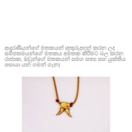
ආදරණීයන්ගේ මතකයන් (අතුරුදහන් කරන ලද
සමීපතමයන්ගේ මතකය අමතක කිරීමට බල කරන
රාජ්‍යක, ඔවුන්ගේ මතකයන් සමග සත්‍ය සහ යුක්තිය
සොයා යන ගමන් ගැන)