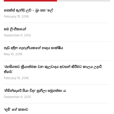
සෙක්ස් ඇන්ඩ් ලව් – බ්‍රා සහ ‘ලේ’
February 15, 2016
සම ලිංගිකයෝ
September 9, 2013
පෑඩ් අඳින ගැහැනියකගේ හෘදය සාක්ෂිය
May 10, 2019
‘රහසිගතව ක්‍රියාත්මක වන කුලවාදය අවසන් කිරීමට කාලය උදාවී
තිබේ.’
February 15, 2016
‘හිමින්සැරේ පියා විදා‘ සුනිලා සමුගත්තා ය.
September 9, 2013
‘භූමි’ ගේ කතාව