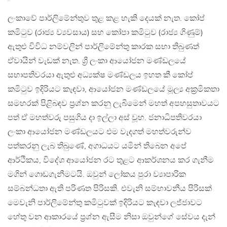
ලංකාවේ පාර්ලිමේන්තුව තුළ කළ හැකි දෙයක් නැත. කෝප්
කමිටුව (රාජ්‍ය ව්‍යවසාය) සහ කෝපා කමිටුව (රාජ්‍ය ගිණුම්)
ඇතුළු විවිධ නම්වලින් පාර්ලිමේන්තු කාරක සභා තිබුණත්
ඒවායින් වැඩක් නැත. ශ්‍රී ලංකා ආයෝජන මණ්ඩලයේ
සභාපතිවරයා ඇතුළු අධ්‍යක්ෂ මණ්ඩලය ඉහත කී කෝප්
කමිටුව ඉදිරියට කැඳවා, ආයෝජන මණ්ඩලයේ මූල්‍ය අක්‍රමිකතා
සමහරක් පිළිබඳව ප්‍රශ්න කරනු ලැබීමෙන් මහත් අපහසුතාවයට
පත් ඒ මහත්වරු පසුගිය දා ඉල්ලා අස් වූහ. ජනාධිපතිවරයා
ලංකා ආයෝජන මණ්ඩලයට එම වැදගත් මහත්වරුන්ව
පත්කරනු ලැබ තිබුණේ, අගාධයට යමින් තිබෙන අපේ
ආර්ථිකය, විදේශ ආයෝජන රට තුළට ආකර්ශනය කර ගැනීම
මගින් ගොඩගැනීමටයි. ඔවුන් ලෝකය පුරා ව්‍යාපාරික
සම්බන්ධතා ඇති පරිණත පිරිසකි. එවැනි සම්භාවනීය පිරිසක්
මෙවැනි පාර්ලිමේන්තු කමිටුවක් ඉදිරියට කැඳවා ලජ්ජාවට
හේතු වන ආකාරයේ ප්‍රශ්න ඇසීම නිසා ඔවුන්ගේ සේවය දැන්