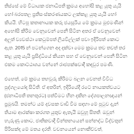
තිස්සේ මේ විධායක ජනාධිපති ක්‍රමය අහෝසි කළ යුතු යැයි
හෝ බරපතල ප්‍රතිසංස්කරණයකට ලක්කළ යුතු යැයි හෝ
කියයි. හිටපු කතානායක කරූ ජයසූරිය මේ ක්‍රමය මුළුමණින්
අහෝසි කිරීම වෙනුවෙන් පෙනී සිටින අතර ඒ වෙනුවෙන්
අලුත් ව්‍යවස්ථා කෙටුම්පත් ලියවිල්ලක් පවා ඉදිරිපත් කොට
ඇත. 2015 න් පටන්ගෙන අද දක්වා මෙම ක්‍රමය තව තවත් තර
කළ යුතු යැයි ප්‍රසිද්ධියේ කියන සහ ඒ වෙනුවෙන් පෙනී සිටින
එකම කොට්ඨාශය වන්නේ රාජපක්ෂවාදී කඳවුර පමණි.
එහෙත්, මේ ක්‍රමය තහවුරු කිරීමට බලන වෙනත් විවිධ
පුද්ගලයෝද සිටිති. ඒ අතරින්, ඉදිරියේදී රටේ නායකත්වයට
(ජනාධිපති තනතුරට) පත්වීමට හීන දකින දේශපාලනඥයන්
ප්‍රමුඛයි. තමන්ට යම් දවසක වාඩි වීම සඳහා මේ පුටුව දැන්
තියාම ආරක්ෂා කරගත යුතුව ඇතැයි ඔවුහූ සිතති. ඔවුන්
හැරුණු කොට, ජාතිකවාදී චින්තනයෙන් සන්නද්ධ විද්වතුන්
පිරිසක්ද මේ මතය දරති. වචනයෙන් නොකිව්වත්,