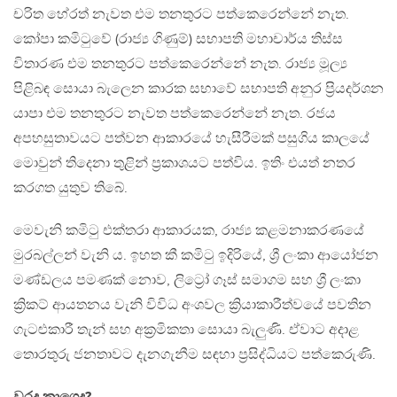
චරිත හේරත් නැවත එම තනතුරට පත්කෙරෙන්නේ නැත.
කෝපා කමිටුවේ (රාජ්‍ය ගිණුම්) සභාපති මහාචාර්ය තිස්ස
විතාරණ එම තනතුරට පත්කෙරෙන්නේ නැත. රාජ්‍ය මූල්‍ය
පිළිබඳ සොයා බැලෙන කාරක සභාවේ සභාපති අනුර ප්‍රියදර්ශන
යාපා එම තනතුරට නැවත පත්කෙරෙන්නේ නැත. රජය
අපහසුතාවයට පත්වන ආකාරයේ හැසීරීමක් පසුගිය කාලයේ
මොවුන් තිදෙනා තුළින් ප්‍රකාශයට පත්විය. ඉතිං එයත් නතර
කරගත යුතුව තිබේ.
මෙවැනි කමිටු එක්තරා ආකාරයක, රාජ්‍ය කළමනාකරණයේ
මුරබල්ලන් වැනි ය. ඉහත කී කමිටු ඉදිරියේ, ශ්‍රී ලංකා ආයෝජන
මණ්ඩලය පමණක් නොව, ලිට්‍රෝ ගෑස් සමාගම සහ ශ්‍රී ලංකා
ක්‍රිකට් ආයතනය වැනි විවිධ අංශවල ක්‍රියාකාරීත්වයේ පවතින
ගැටළුකාරී තැන් සහ අක්‍රමිකතා සොයා බැලුණි. ඒවාට අදාළ
තොරතුරු ජනතාවට දැනගැනීම සඳහා ප්‍රසිද්ධියට පත්කෙරුණි.