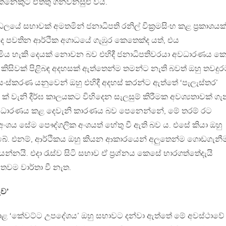
නෙකුට ඒත්තු ගන්වනසුළු විය.
ලයේ සභාවක් අමතමින් ජනාධිපති රනිල් වික්‍රමසිංහ කළ ප්‍රකාශයක
අද පවතින ආර්ථික අගාධයේ ගැඹුර කෙතෙක්ද යත්, එය
දැමිය හැකි දෙයක් නොවන බව එහිදී ජනාධිපතිවරයා අවධාරණය 
රණ කිසිවක් පිළිබඳ අදහසක් ඇත්තෙන්ම තමන්ට නැති බවත් ඔහු තවදුර
රතිසංස්කරණ යනුවෙන් ඔහු එහිදී අදහස් කරන්ට ඇත්තේ ‘පැලැස්තර’
5 ක් වැනි දීර්ඝ කාලයකට විහිදෙන සැලසුම් කිරීමක අවශ්‍යතාවක් ගැ
ු අවධාරණය කළ දෙවැනි කාරණය බව පෙනෙන්නේ, මේ තරම් රට
‍ය අංශය සේම පෞද්ගලික අංශයත් හේතු වී ඇති බව ය. එසේ කියා ඔහු
තිබේ. එනම්, ආර්ථිකය ඔහු කියන ආකාරයෙන් අලුතෙන්ම ගොඩගැන
යන්නයි. එදා රැස්ව සිටි සභාව ඒ ප්‍රශ්නය කෙසේ භාරගත්තේදැයි
තවම වාර්තා වී නැත.
ුව’
ාළ ‘කේවට්ට උපදේශය’ ඔහු සභාවට දන්වා ඇත්තේ මේ අවස්ථාවේ 