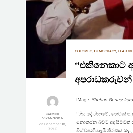
COLOMBO
,
DEMOCRACY
,
FEATURE
‘‘එකිනෙකාට ඇඟ
අපරාධකරුවන් 
iMage:
Shehan Gunasekara
‘‘ගිය දේ ගියාවේ, හෙටක් 
GAMINI
VIYANGODA
නොකරන බවට අද සිටවත් ස
on
December 10,
2022
විශ්වසනීයදැයි තීරණය කළ 