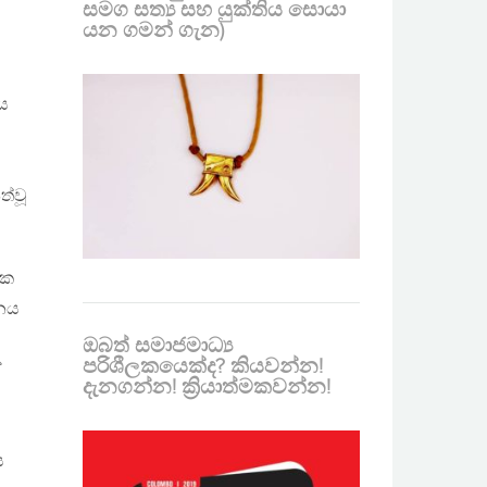
සමග සත්‍ය සහ යුක්තිය සොයා
යන ගමන් ගැන)
ෂය
ත්වූ
යක
ශනය
ඔබත් සමාජමාධ්‍ය
පරිශීලකයෙක්ද? කියවන්න!
ේ
දැනගන්න! ක්‍රියාත්මකවන්න!
ය