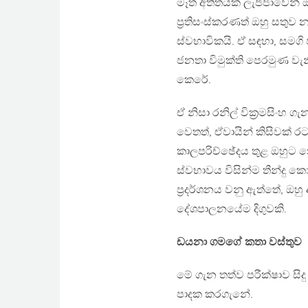
මෑත අතීතයක ලැජ්ජාවෙන් ඔ
ප්‍රතිසංස්කරණත් ඔහු සතු
ස්වභාවිකයි. ඒ සඳහා, සම
ජනතා විමුක්ති පෙරමුණ වැනි 
කෙරේ.
ඒ නිසා රනිල් වික්‍රමසිංහ 
වෙතත්, ඒවායින් කිසිවක් රට
කාලපරිච්ඡේදය තුළ ඔහුට 
ස්වභාවය විසින්ම තීන්දු ක
ප්‍රදර්ශනය වනු ඇත්තේ, 
දේශපාලනයේම දිගුවකි.
ඩයනා ගමගේ කතා වස්තුව
මේ ගැන තත්ව පරීක්ෂාව සිද
පාදක කරගැනේ.