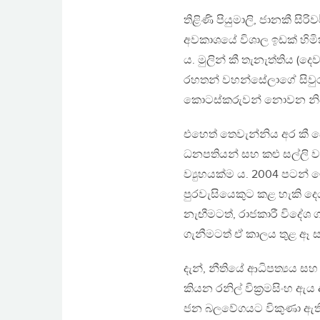
තිළිණි පියුමාලි, ජානකී 
අවකාශයේ විශාල ඉඩක් හිම
ය. මුලින් කී තැනැත්තිය (දෙ
රහතන් වහන්සේලාගේ සිවුරු
කොටස්කරුවන් නොවන නිසා නී
එහෙත් තෙවැන්නිය අර කී 
ධනපතියන් සහ කළු සල්ලි ව
ව්‍යුහයක්ම ය. 2004 පටන් 
පුරවැසියෙකුට කළ හැකි දෙ
නැඟීමටත්, රාජකාරී විදේශ ගම
ගැනීමටත් ඒ කාලය තුළ ඈ 
දැන්, නීතියේ ආධිපත්‍යය ස
කියන රනිල් වික්‍රමසිංහ ඇ
ජන බලවේගයට විකුණා ඇති 