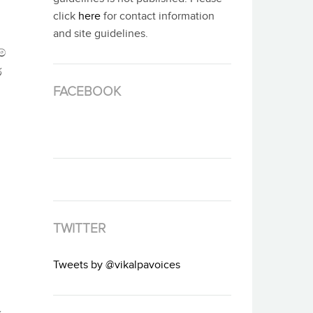
click
here
for contact information
and site guidelines.
මේ
්
FACEBOOK
TWITTER
Tweets by @vikalpavoices
ය