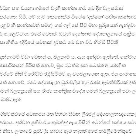
සිරිවර්ධන සහ ඩයනා ගමගේ වැනි කාන්තා නම් මේ දිනවල සමාජ
ිකරගෙන සිටී. මේ සෑම කෙනෙක්ම විශේෂ ‘දක්ෂතා’ සහිත කාන්තා
වැනුව කී කාන්තාවත් සමග), ගස්-ගල් සේ සිටි මහා පුරුෂයන් ඇන්දුවා
 ගැලෙව්වාය. එසේ වෙතත්, ඔවුන් දෙන්නාම දේශපාලනයේ සක්‍රීය
තිය ඉදිරියේ යම්තාක් දුරකට මේ වන විට හිර වී සිටිති.
දෙන්නාටම වඩා වෙනස් ය. බලකාමී ය. ඇය අන්දවා ඇත්තේ, තෝරාග
්‍යාපාරිකයන් පිරිසක් නොව, මුළු රටක්ම සහ සමස්ත ආයතනික
මෙරටේ නීති විරෝධීව රැඳී සිටීමට ඈ වගබලාගෙන ඇත. එය සාමාන්‍
යක් නොවේ. රටේ දේශපාලන ධූරාවලිය තුළ රාජ්‍ය ඇමතිවරියක් දක්
න් බලපත්‍රයක් සහ රාජ්‍ය තාන්ත්‍රික විදේශ ගමන් බලපත්‍රයක් පවා ල
සමත්ව ඇත.
හ ශිෂ්ටත්වයේ අධිකාරය මත පිහිටා සිටින ලිබරල් දේශපාලනඥයෙකැ
ය අරභයා දක්වන ප්‍රතිචාරය කුමක්ද? ඇය විසින් තමන්ගේ පක්ෂය සමග
නිසා, ලංකාවේ පුරවැසි භාවය ඈට නැතත් අපේ පාර්ලිමේන්තුවේ