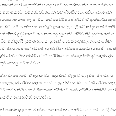
දශකයක් හෝ දෙකක්වත් ඒ සඳහා අවශ්‍ය කරන්නේය යන යථාර්ථය
අදහස් නොකෙරේ. එහෙත්, වර්තමාන ජනාධිපතිවරයා අඩිය ගසාගෙන
 මොහොත දෙස බලන විට, තව ශතවර්ෂයකින්වත් ඒ ප්‍රාතිහාර්ය පෑ
බව නම් සහතික ය. හේතුව ඉතා සරලයි. ලී ක්වාන් යූ හෝ මහතීර
් නිතර උද්ධෘතයට ගැනෙන පුද්ගලයන්ට හිමිව තිබූ සුජාත භාවය
ම ඊට හේතුවයි. සුජාත භාවය, හුදෙක් ව්‍යවස්ථානුකූල භාවය මතින්
 ජනතාවකගේ අව්‍යාජ අනුමැතියද අවශ්‍ය කෙරෙන දෙයකි. තවත්
් මැතිවරණයකින් මෙපිට රටේ ආර්ථිකය ගොඩගැනීමේ අඩිතාලම දමා
ෙකුට නොලැබෙන බව ය.
නොදන්නවා නොවේ. ඒ දැනුම මත පදනම්ව, ඊළඟට ඔහු එන නිගමනය
කාලය, ස්වාර්ථය සඳහා යෙදවිය යුතු බව ය. ඔහුගේ ස්වාර්ථය යනු,
ම්බ කරගැනීම හෝ වරිගයාගේ අයිතියට රටේ අයිතිය පත්කිරීම හෝ
ය ඊට බෙහෙවින් වෙනස් ය.
න් ගොඩනැඟූ මහා වෘක්ෂය තමාගේ නායකත්වය යටතේ වඳ පීදී ගි