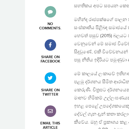
සහතිකය අපට සපයන කෙනාග
මහින්ද රාජපක්ෂගේ පාලන ක
NO
සංස්කෘතිය පිළිබඳ සමාජයේ 
COMMENTS
.
හෙවත් පසුව (2015) බලයට ප
වෙනුවෙන් මේ සමාජ විවේච
සිදුවුණේ, එකී විවේචනයන් 
SHARE ON
පසු නීතිය ඉදිරියට පමුණුව
FACEBOOK
මේ කාලයේ ලංකාවේ ඉතිහාස
පළමු දර්ශනය සීමිත ආරාධිත
කෙරුණි. චිත්‍රපට දර්ශනයෙ
SHARE ON
TWITTER
මානව හිමිකම් උල්ලංඝණයන
ඉහළ පෙළේ උපදේශකයෙකු ව
දේවල් ගැන දැන් කතා කරලා
කීවේය. ඔහු ඒ ප්‍රකාශය ක
EMAIL THIS
ARTICLE