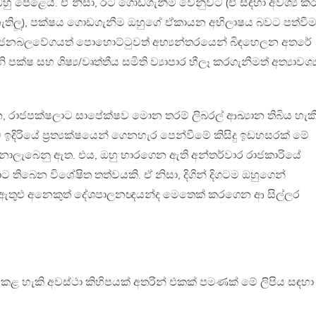
හු පෙළෙයි. ඒ නිසා, රට ගොඩගැනීම වෙනුවට (ඒ සඳහා අවශ්‍ය 
ව නැතිලූ), පක්ෂය ගොඩගැනීම ඔහුගේ ඒකායන අභිලාෂය බවට පත්වී
ගි ජනබලවේගයත් පොහොට්ටුවත් අභ්‍යන්තරයෙන් බිඳහෙලන අතරේ
පක්ෂ සහ ශිෂ්‍ය/වෘත්තීය සමිති ව්‍යාපාර හීලෑ කරගැනීමත් අත්‍යාවශ්‍
ගැන, රාජපක්ෂලාට සාපේක්ෂව මොන තරම් ලිබරල් ආඛ්‍යාන තිබිය හැක
 ඉදිරියේ ප්‍රත්‍යක්ෂයෙන් ගෙනහැර පෙන්වීමේ කිසිදු ඉඩහසරක් මේ
නොලැබෙනු ඇත. එය, ඔහු භාරගෙන ඇති අන්තර්වාර රාජකාරියේ
ොට තිබෙන විශේෂිත තත්වයකි. ඒ නිසා, දිගින් දිගටම ඔහුගෙන්
ඔහු ඇතුළු අනෙකුත් දේශපාලනඥයන්ද මෙතෙක් කරගෙන ආ සිල්ලර
ු කළ හැකි අවස්ථා කිහිපයක් අතරින් එකක් පමණක් මේ ලිපිය සඳහා