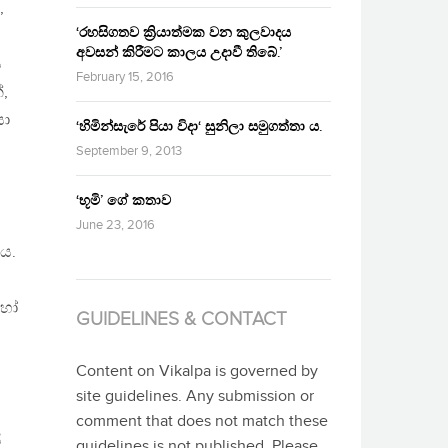
,
‘රහසිගතව ක්‍රියාත්මක වන කුලවාදය
අවසන් කිරීමට කාලය උදාවී තිබේ.’
ය
February 15, 2016
,
යා
‘හිමින්සැරේ පියා විදා‘ සුනිලා සමුගත්තා ය.
September 9, 2013
‘භූමි’ ගේ කතාව
ය
June 23, 2016
ය.
 හෝ
GUIDELINES & CONTACT
Content on Vikalpa is governed by
site guidelines. Any submission or
comment that does not match these
ි
guidelines is not published. Please