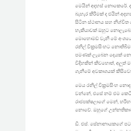
මෙයින් අදහස් නොකෙරේ. 
බැහැර කිරීමක් ද එයින් 
සිටින ස්ථානය සහ නිශ්චිත
හැකියාවක් ඔහුට නොලැබෙන 
මොහොමඞ් වැනි මේ අංශයෙන
රනිල් වික්‍රමසිංහට නොතිබී
පමණක් ලැබෙන දෙයක් නොව,
විදිහකින් කිවහොත්, අලුත
ගැනීමේ අවකාශයක් කිසිව
මෙය රනිල් වික්‍රමසිංහ 
වන්නේ, එසේ නම් එම කෙටි 
රාජපක්ෂලාගේ මෙන්, හරිහ
නොවේ. ඔහුගේ උන්නතිකාම
ඞී. එස්. සේනානායකගේ පට