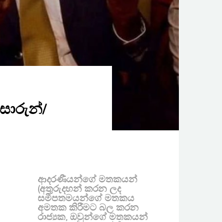
සොරුන්/
ආදරණීයන්ගේ මතකයන්
(අතුරුදහන් කරන ලද
සමීපතමයන්ගේ මතකය
අමතක කිරීමට බල කරන
රාජ්‍යක, ඔවුන්ගේ මතකයන්