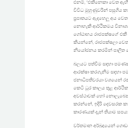
එනම්, ‘එකිනෙකා වෙත ඇඟිල්
විවිධ මුහුණුවරින් පසුගිය
ප්‍රපාතයට ඇදහෙලූ අය වෙ
නොහැකි ආර්ථිකමය විනාශයන
ගෝඨාභය රාජපක්ෂගේ එකී ආර්
කියන්නේ, රාජපක්ෂලා වෙත ඇ
නියෝජනය කරමින් පාලිත 
බලයට පත්වීම සඳහා පමණක්
ආරක්ෂා කරගැනීම සඳහා පම
ජනාධිපතිවරයා වශයෙන් රනිල
කෙටි ධුර කාලය තුළ ආර්ථි
අවස්ථාවක් හෝ නොලැබෙන බව 
කරන්නේ, ඉදිරි දෙවසරක කා
කාරණයක් දැන් තියාම සපයා
වර්තමාන අර්බුදයෙන් ගොඩඒ