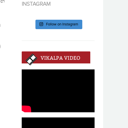
කරන
INSTAGRAM
ම
Follow on Instagram
ය
ි