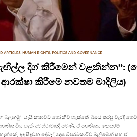
D ARTICLES
,
HUMAN RIGHTS
,
POLITICS AND GOVERNANCE
ිල්ල දිග් කිරීමෙන් වළකින්න’’: (
ආරක්ෂා කිරීමේ නවතම මාදිලිය)
ගැන බලාගමු’’ යැයි කතාවට හෝ කිව හැක්කේ, ඊයේ කරපු වැරදි හෙට
හතික විය හැකි අවස්ථාවකදී පමණි. ඒ සහතිකය කෙතරම්
හැක්කේ, අද සිදුවන දේවල් දෙස විපරම්කාරීව බැලීමෙන් සහ ඒ