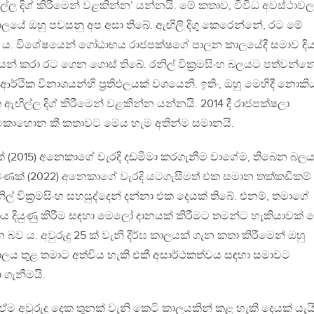
ල දිග් කිරීමෙන් වළකින්න’ යන්නයි. මේ කතාව, විවිධ අවස්ථාවල
 කාලයේ ඔහු පවසනු අප අසා තිබේ. ඇඟිලි දිගු කෙරෙන්නේ, රට මේ
ත ය. විශේෂයෙන් ගෝඨාභය රාජපක්ෂගේ පාලන කාලයේදී සමාව දි
් කරා රට ගෙන ගොස් තිබේ. රනිල් වික්‍රමසිංහ බලයට පත්වන්නේ
ථික විනාශයන්හි ප්‍රතිඵලයක් වශයෙනි. ඉතිං, ඔහු මෙහිදී නොකි
ඟිල්ල දිග් කිරීමෙන් වළකින්න යන්නයි. 2014 දී රාජපක්ෂලා
කොහොන කී කතාවට මෙය හැම අතින්ම සමානයි.
 (2015) අනෙකාගේ වැරදි දඩමීමා කරගැනීම වාගේම, තිබෙන බල
ණක් (2022) අනෙකාගේ වැරදි යටගැසීමත් එක සමාන තක්කඩිකම් 
් වික්‍රමසිංහ සහසුද්දෙන් දන්නා එක දෙයක් තිබේ. එනම්, තමාගේ
කය දියුණු කිරීම සඳහා මෙලෝ දානයක් කිරීමට තමන්ට හැකියාවක්
ය. අවුරුදු 25 ක් වැනි දීර්ඝ කාලයක් ගැන කතා කිරීමෙන් ඔහු
ලය තුළ තමාට අත්විය හැකි එකී අසාර්ථකත්වය සඳහා සමාවට
 ගැනීමයි.
ම අවුරුදු දෙක තුනක් වැනි කෙටි කාලයකින් කළ හැකි දෙයක් යැය