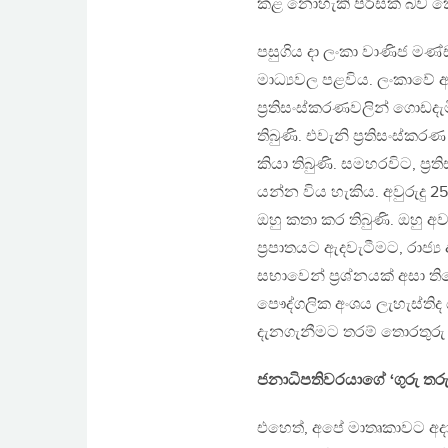
කළ නොහැකි පිරිසක් බව කෙ
පසුගිය දා ලංකා වාණිජ මණ්ඩ
මාධ්‍යවල පළවිය. ලංකාවේ 
ප්‍රතිසංස්කරණවලින් ගොඩ
තිබුණි. එවැනි ප්‍රතිසංස්ක
කියා තිබුණි. සමහරවිට, ප්‍
යන්න විය හැකිය. අවුරුදු 2
ඔහු කතා කර තිබුණි. ඔහ
ප්‍රපාතයට ඇදවැටීමට, රාජ්
සභාවෙන් ප්‍රශ්නයක් අසා 
පෞද්ගලික අංශය ලැහැස්තිද 
දැනගැනීමට තරම් තොරතුරු 
ජනාධිපතිවරයාගේ ‘ගුරු තර
එහෙත්, අපේ මාතෘකාවට අද