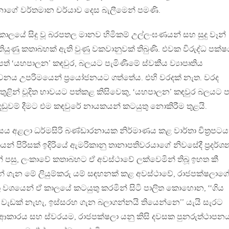
ේ වර්තමාන චර්යාව දෙස බැලීමෙන් පමණි.
ාලයේ සිදු වූ බරපතල මානව හිමිකම් උල්ලංඝණයන් සහ සුදු වෑන්
තියුණු කතාබහක් ඇති වුණු වකවානුවක් තිබුණි. එවක විරුද්ධ පක්
ත් ‘යහපාලන’ කඳවුර, බලයට පැමිණීමේ ස්වකීය ව්‍යාපෘතිය
නය උපරිමයෙන් ප්‍රයෝජනයට ගත්තේය. එහි වරදක් නැත. වරද
තුළින් චූදිත භාවයට පත්කළ කිසිවෙකු, ‘යහපාලන’ කඳවුර බලයට ප
ා දඬුවම් දීමට එම කඳවුරේ නායකයන් කටයුතු නොකිරීම තුළයි.
ය අළලා ධර්මසිරි බණ්ඩාරනායක නිර්මාණය කළ වාර්තා චිත්‍රපට
යන් පිරිසක් ඉදිරියේ ඇමරිකානු තානාපතිවරයාගේ නිවසේදී ප්‍රදර්
න් පසු, ලංකාවේ කතාබහට ඒ අවස්ථාවේ ලක්වෙමින් තිබූ ඉහත කී
් ගැන මේ ලියුම්කරු යම් සඳහනක් කළ අවස්ථාවේ, රාජපක්ෂලාග
ශයෙන් ඒ කාලයේ කටයුතු කරමින් සිටි පාලිත කොහොන, ‘‘ගිය
 වැඩක් නැහැ, ඉස්සරහ ගැන බලාගන්නයි තියෙන්නෙ’’ යැයි සැරට
ළ ආකාරය සහ ස්වරයම, රාජපක්ෂලා යනු කිසි දවසක පුනරුත්ථාපන