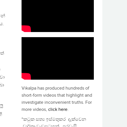
වන්
ය.
ත්
ය
වා
බා
Vikalpa has produced hundreds of
short-form videos that highlight and
investigate inconvenient truths. For
යි
more videos,
click here
.
ි
"කටුක සත්‍ය ඉස්මතුකර දැක්වෙන
වාර්තා වැඩසටහන්, පුරවැසි