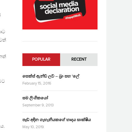
්
කොට
ටත්
නත්
POPULAR
RECENT
සෙක්ස් ඇන්ඩ් ලව් – බ්‍රා සහ ‘ලේ’
ීමට
February 15, 2016
සම ලිංගිකයෝ
September 9, 2013
පෑඩ් අඳින ගැහැනියකගේ හෘදය සාක්ෂිය
ය.
May 10, 2019