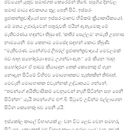
ජවයෙන් යුතුව සමාජගත කෙරෙමින් තිබේ. පසුගිය දිනවල
සමාජ මාධ්‍ය අවකාශය තුළ පෙනී සිටි, ඉස්සර-
ප්‍රජාතන්ත්‍රවාදියෝ සහ ඉස්සර-මානව හිමිකම් ක්‍රියාකාරිකයෝ,
මේ මතය උජාරුවෙන් පතුරුවති. එයින් ඇතැමෙකු මේ
මැතිවරණය හඳුන්වා තිබුණේ, ‘කතිර සෙල්ලම’ නමැති උපහාස
නාමයෙනි. එම කෙනාම මෙසේද සඳහන් කොට තිබුණි:
‘‘මැතිවරණ, ධනේශ්වර ලිබරල් ප්‍රජාතන්ත්‍රවාදයේ මෙවලමක්
බව බාහු සහෝදරයා අපට උගන්වා ඇත.’’ මේ කියන ‘බාහු
සහෝදරයා’ ඒ පාඩම කියාදෙන තෙක් කෙනෙකු ඒ ගැන
නොදැන සිටීමේ විහිළුව මොහොතකට පැත්තකින් තිබ්බත්,
මෙවැනි මොහොතක එවැන්නක් උද්ධෘතයට ගන්නේ,
‘‘තමන්ගේ අයිතිවාසිකම් වෙනුවෙන් නැඟී සිටින්න සහ පෙනී
සිටින්න’’ යැයි තමන්ගේම එෆ්.බී. පිටුවේ උඩින්ම එල්ලාගෙන
සිටින කෙනෙකු බව පෙනී යයි.
ඉස්කෝල කාලේ විභාගයක් ළං වන විට ලෙඩ වෙන සමහරු
සිටියහ. කෙනෙක් මුළු විභාග කාලය පුරාම ලෙඩ වූහ. තවත්