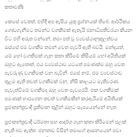
කතාවකි).
කෙසේ වෙතත්, එහිදී අප ඇසිය යුතු ප්‍රශ්නයක් තිබේ. ආර්ථිකය
ගොඩගැනීමට තමන්ට වගකීමක් ඇතැයි ජනාධිපතිවරයා කියන
විට එහි අරුත වන්නේ, තමා පත් වූ ව්‍යවස්ථානුකූලත්වය
ඔස්සේ එම වගකීම තමන් වෙත පැවරී ඇති බවයි. මන්දයත්,
යම් හෝ වගකීමක් ගැන කතා කිරීමේ කිසියම් හෝ අයිතියක්
ඔහුට ඇතොත්, එය ව්‍යවස්ථාව යටතේ පමණක්ම ඔහු වෙත
පැවරුණු වගකීමක් වන බැවිනි. එසේ නම්, එම ව්‍යවස්ථාව
තුළම ඇති තවත් වගකීමක් වන, නිසි කාලයට මැතිවරණ
පැවැත්වීමේ වගකීමද ඔහු වෙත පැවරෙයි. එක වගකීමක්
පමණක් භාරගෙන තවත් වගකීමකින් කරඇරීමේ අයිතියක්
ප්‍රජාතන්ත්‍රවාදී ප්‍රතිමාන තුළින් ඔහුට සැපයෙන්නේ නැත.
ප්‍රජාතන්ත්‍රවාදී ධර්මතා සහ ආදර්ශ ගැන කතා කිරීමෙන් පලක්
නැති බව ඇත්ත. ජනතාව විසින් තමාගේ ආසනයෙන් පවා