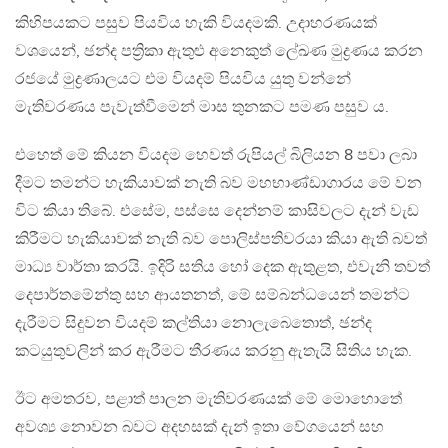
කිහිපයකට පසුව පියවිය හැකි වියදමකි. උදාහරණයක්
වශයෙන්, ඡන්ද පත්‍රිකා ඇතුළු අනෙකුත් ලේඛණ මුද්‍රණය කරන
රජයේ මුද්‍රණාලයට එම වියදම් පියවිය යුතු වන්නේ
මැතිවරණය පැවැත්වීමෙන් මාස තුනකට පමණ පසුව ය.
එහෙත් මේ කියන වියදම හෙවත් රුපියල් බිලියන 8 පවා ලබා
දීමට තමන්ට හැකියාවක් නැති බව මහභාණ්ඩාගාරය මේ වන
විට කියා තිබේ. එසේම, පස්සෙ දෙන්නම් කාසිවලට දැන් වැඩ
කිරීමට හැකියාවක් නැති බව පොලිස්පතිවරයා කියා ඇති බවත්
මාධ්‍ය වාර්තා කරයි. ඉදිරි සතිය හෝ දෙක ඇතුළත, එවැනි තවත්
දෙපාර්තමේන්තු සහ ආයතනත්, මේ සම්බන්ධයෙන් තමන්ට
දැරීමට සිදුවන වියදම් කල්තියා නොලැබෙතොත්, ඡන්ද
කටයුතුවලින් කර ඇරීමට තීරණය කරනු ඇතැයි සිතිය හැක.
ඊට අමතරව, පළාත් පාලන මැතිවරණයක් මේ මොහොතේ
අවශ්‍ය නොවන බවට අදහසක් දැන් ඉතා වේගයෙන් සහ