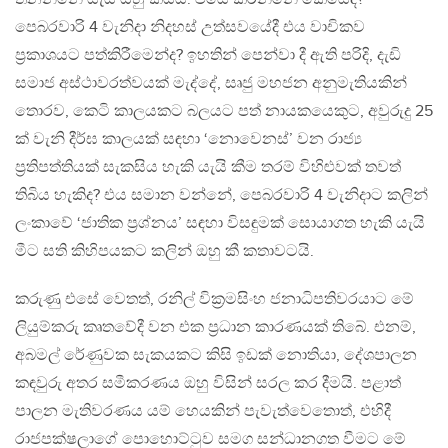
පෙබරවාරි 4 වැනිදා නිදහස් උත්සවයේදී එය වාචිකව
ප්‍රකාශයට පත්කිරීමෙන්ද? ඉහතින් පෙන්වා දී ඇති පරිදි, දැඩි
සමාජ අස්ථාවරත්වයක් මැද්දේ, සෘජු මහජන අනුමැතියකින්
තොරව, කෙටි කාලයකට බලයට පත් නායකයෙකුට, අවුරුදු 25
ක් වැනි දීර්ඝ කාලයක් සඳහා ‘නොවෙනස්’ වන රාජ්‍ය
ප්‍රතිපත්තියක් සැකසිය හැකි යැයි කීම තරම් විහිළුවක් තවත්
තිබිය හැකිද? එය සමාන වන්නේ, පෙබරවාරි 4 වැනිදාට කලින්
ලංකාවේ ‘ජාතික ප්‍රශ්නය’ සඳහා විසඳුමක් සොයාගත හැකි යැයි
මීට සති කිහිපයකට කලින් ඔහු කී කතාවටයි.
කරුණු එසේ වෙතත්, රනිල් වික්‍රමසිංහ ජනාධිපතිවරයාට මේ
ලියුම්කරු කෘතවේදී වන එක ප්‍රධාන කාරණයක් තිබේ. එනම්,
අබමල් රේණුවක සැකයකට කිසි ඉඩක් නොතියා, දේශපාලන
කඳවුරු අතර සමීකරණය ඔහු විසින් සරල කර දීමයි. පළාත්
පාලන මැතිවරණය යම් හෙයකින් පැවැත්වෙතොත්, එහිදී
රාජපක්ෂලාගේ පොහොට්ටුව සමග සන්ධානගත වීමට මේ