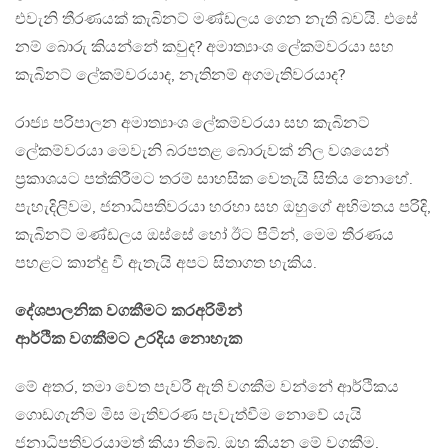
එවැනි තීරණයක් කැබිනට් මණ්ඩලය ගෙන නැති බවයි. එසේ
නම් බොරු කියන්නේ කවුද? අමාත්‍යාංශ ලේකම්වරයා සහ
කැබිනට් ලේකම්වරයාද, නැතිනම් අගමැතිවරයාද?
රාජ්‍ය පරිපාලන අමාත්‍යාංශ ලේකම්වරයා සහ කැබිනට්
ලේකම්වරයා මෙවැනි බරපතළ බොරුවක් නිල වශයෙන්
ප්‍රකාශයට පත්කිරීමට තරම් සාහසික වෙතැයි සිතිය නොහේ.
පැහැදිලිවම, ජනාධිපතිවරයා හරහා සහ ඔහුගේ අභිමතය පරිදි,
කැබිනට් මණ්ඩලය ඔස්සේ හෝ ඊට පිටින්, මෙම තීරණය
පහළට කාන්දු වී ඇතැයි අපට සිතාගත හැකිය.
දේශපාලනික වගකීමට කරඅරිමින්
ආර්ථික වගකීමට උරදිය නොහැක
මේ අතර, තමා වෙත පැවරී ඇති වගකීම වන්නේ ආර්ථිකය
ගොඩගැනීම මිස මැතිවරණ පැවැත්වීම නොවේ යැයි
ජනාධිපතිවරයාමත් කියා තිබේ. ඔහු කියන මේ වගකීම,