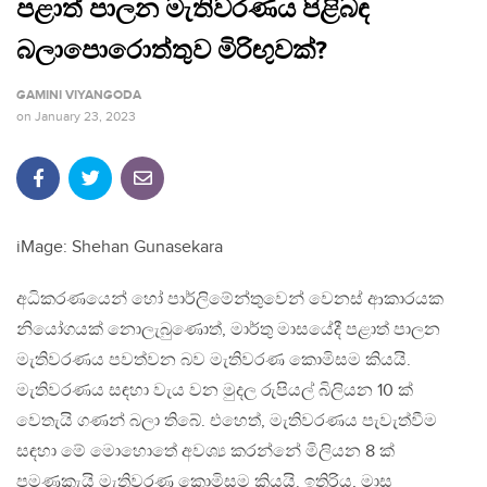
පළාත් පාලන මැතිවරණය පිළිබඳ
බලාපොරොත්තුව මිරිඟුවක්?
GAMINI VIYANGODA
on
January 23, 2023
iMage: Shehan Gunasekara
අධිකරණයෙන් හෝ පාර්ලිමේන්තුවෙන් වෙනස් ආකාරයක
නියෝගයක් නොලැබුණොත්, මාර්තු මාසයේදී පළාත් පාලන
මැතිවරණය පවත්වන බව මැතිවරණ කොමිසම කියයි.
මැතිවරණය සඳහා වැය වන මුදල රුපියල් බිලියන 10 ක්
වෙතැයි ගණන් බලා තිබේ. එහෙත්, මැතිවරණය පැවැත්වීම
සඳහා මේ මොහොතේ අවශ්‍ය කරන්නේ මිලියන 8 ක්
පමණකැයි මැතිවරණ කොමිසම කියයි. ඉතිරිය, මාස