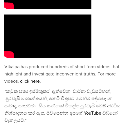
Vikalpa has produced hundreds of short-form videos that
highlight and investigate inconvenient truths. For more
videos,
click here
.
"කටුක සත්‍ය ඉස්මතුකර දැක්වෙන වාර්තා වැඩසටහන්,
පුරවැසි වෘතාන්තයන්, කෙටි චිත්‍රපට මෙන්ම දේශපාලන
සංවාද, සාකච්ඡා, සිය ගණනක් විකල්ප පුරවැසි වෙබ් අඩවිය
නිශ්පාදනය කර ඇත. පිවිසෙන්න අපගේ
YouTube
වීඩියෝ
චැනලයට."