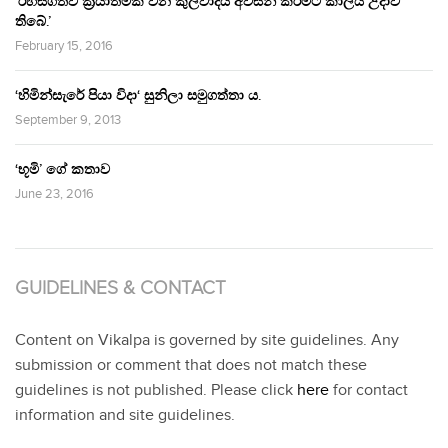
‘රහසිගතව ක්‍රියාත්මක වන කුලවාදය අවසන් කිරීමට කාලය උදාවී
තිබේ.’
February 15, 2016
‘හිමින්සැරේ පියා විදා‘ සුනිලා සමුගත්තා ය.
September 9, 2013
‘භූමි’ ගේ කතාව
June 23, 2016
GUIDELINES & CONTACT
Content on Vikalpa is governed by site guidelines. Any
submission or comment that does not match these
guidelines is not published. Please click
here
for contact
information and site guidelines.