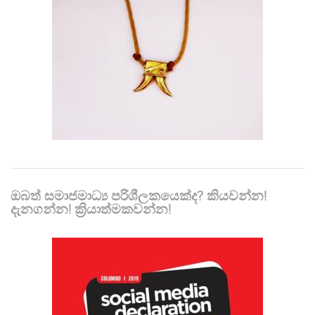
ඔබත් සමාජමාධ්‍ය පරිශීලකයෙක්ද? කියවන්න!
දැනගන්න! ක්‍රියාත්මකවන්න!