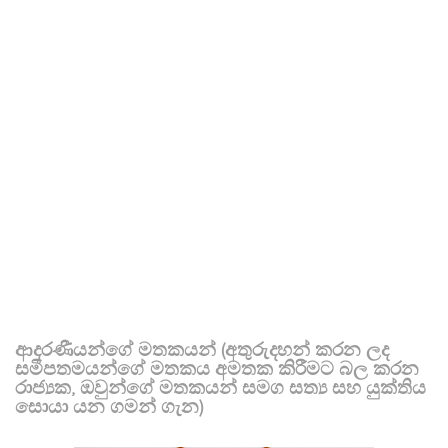
ආදරණීයන්ගේ මතකයන් (අතුරුදහන් කරන ලද
සමීපතමයන්ගේ මතකය අමතක කිරීමට බල කරන
රාජ්‍යක, ඔවුන්ගේ මතකයන් සමග සත්‍ය සහ යුක්තිය
සොයා යන ගමන් ගැන)