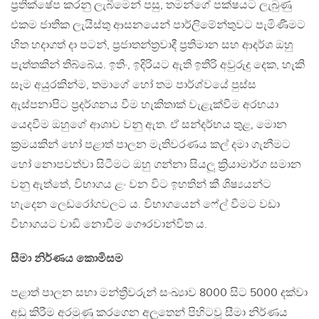
ප්‍රතික්ෂේප කරනු ලැබීමෙන් පසු, තමන්ගේ පක්ෂයට ලැබුණු
එකම ජාතික ලැයිස්තු ආසනයෙන් පාර්ලිමේන්තුවට පැමිණීමට
හිත හදාගත් දා පටන්, ප්‍රජාතන්ත්‍රවාදී ප්‍රතිමාන සහ ආදර්ශ ඔහු
පැත්තකින් තිබ්බේය. ඉතිං, ඉදිරියට ඇති ඉතිරි අවුරුදු දෙක, හැකි
සෑම අයුරකින්ම, තමාගේ හෝ තම පාර්ශ්වයේ පුස්ස
ඇස්පනාපිට ප්‍රදර්ශනය වීම හැකිතාක් වැළැක්වීම අරභයා
යෙදවීම ඔහුගේ ආශාව වනු ඇත. ඒ සන්දර්භය තුළ, මොන
ක්‍රමයකින් හෝ පළාත් පාලන මැතිවරණය කල් දමා ගැනීමට
හෝ නොපවත්වා සිටීමට ඔහු ගන්නා සියලූ ක්‍රියාමාර්ග සමාන
වනු ඇත්තේ, විභාගය ළං වන විට ඉහතින් කී ශිෂ්‍යයන්ට
හැදෙන ලෙඩරෝගවලට ය. විභාගයෙන් ෆේල් වීමට වඩා
විභාගයට වාඩි නොවීම ගෞරවාන්විත ය.
සීමා නිර්ණය කොමිසම
පළාත් පාලන සභා මන්ත්‍රීවරුන් සංඛ්‍යාව 8000 සිට 5000 දක්වා
අඩු කිරීම අරමුණු කරගෙන අලුතෙන් පිහිටවූ සීමා නිර්ණය