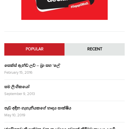
POPULAR
RECENT
සෙක්ස් ඇන්ඩ් ලව් – බ්‍රා සහ ‘ලේ’
February 15, 2016
සම ලිංගිකයෝ
September 9, 2013
පෑඩ් අඳින ගැහැනියකගේ හෘදය සාක්ෂිය
May 10, 2019