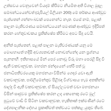
උත්සවය වෙනුවෙන් වියදම් කිරීමට නියමිත අති විශාල මුදල
සම්බන්ධයෙන්වත් (රුපියල් මිලියන 200) මේ තර්කය ආණ්ඩුව
පැත්තෙන් ගන්නා බවක් පෙනෙන්ට නැත. එසේ නම්, පළාත්
පාලන මැතිවරණය සම්බන්ධයෙන් පමණක් ආණ්ඩුව ඉදිරිපත්
කරන හේතුවාචකය ප්‍රතික්ෂේප කිරීමට අපට සිදු වෙයි.
අනිත් පැත්තෙන්, පළාත් පාලන මැතිවරණයක් යනු මේ
මොහොතේ හදිසි අවශ්‍යතාවක් නොවන්නේද යන ප්‍රශ්නය
පැනනඟී. ඉතිහාසයේ මින් පෙර නොවූ විරූ මහා පෙරළි සිදු වී
ඇති වකවානුවක, මහජන ඡන්දයෙන් තේරී පත් වූ
ජනාධිපතිවරයෙකු මහජනයා විසින්ම ගෙදර යවා ඇති
වකවානුවක, පාර්ලිමේන්තුව පිළිබඳ විශ්වාසය හැම අතකින්ම
බාල්දු වී ඇති වකවානුවක, ඒ සියල්ලටමත් වඩා මහජනයා
විසින් සෘජුවම ප්‍රතික්ෂේප කරන ලද කෙනෙකු රටේ මුල්
පුටුවේ වාඩි වී සිටින වකවානුවක, හැකිතාක් ඉක්මණින් රටේ
දේශපාලනික දේහය ප්‍රකෘතිමත් තත්වයට පත්කළ යුතුව තිබේ.