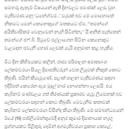
සමහරු ඇතැම් විෂයයන් ඇති දිනවලට පමණක් ලෙඩ වුහ.
මැතිවරණ යනු ‘ධනේශ්වර…’ වැඩක් බව මේ මොහොතේ
නිකමට මෙන් කෙනෙකුගේ මතකයට ඒම, ‘‘තමන්ගේ
අයිතිවාසිකම් වෙනුවෙන් නැඟී සිටින්නැ’’ යි අනිත් පැත්තෙන්
තමන්ගේ එෆ්.බී. පිටුවේ එල්ලාගෙන සිටින කෙනෙකුට
වැලඳෙන එවැනි හොර ලෙඩක් යැයි අනුමාන කළ හැකිය.
මීට දින කිහිපයකට කලින්, රාජ්‍ය පරිපාලන අමාත්‍යාංශ
ලේකම්වරයා සියලු දිසාපතිවරුන් වෙත ලියුමක් නිකුත් කොට
තිබුණි. එයින් කියැවුණේ, පළාත් පාලන මැතිවරණය සඳහා
ඉදිරිපත් කෙරෙන ඇප මුදල් භාර නොගන්නා ලෙසයි. එය
කැබිනට් මණ්ඩලය ගත් තීරණයක් ප්‍රකාරව යැවූ ලියමනක් බව
ලේකම්වරයා සඳහන් කොට තිබුණි. මෙවැනිම කතාවක්
කැබිනට් ලේකම්වරයා විසින්ද කියා තිබුණි. මේ සම්බන්ධයෙන්
ඊයේ (19) පාර්ලිමේන්තුවේදී අනුර කුමාර දිසානායක නැඟූ
ප්‍රශ්නයකට පිළිතුරු දෙමින් අගමැතිවරයා ප්‍රකාශ කෙළේ,