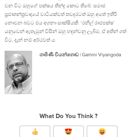
වන විට ඔහුගේ පක්ෂය තීන්දු කොට තිබේ. සමාජ
ප්‍රජාතන්ත්‍රවාදයේ වාටියක්වත් තවදුරටත් ඔහු අතේ ඉතිරි
නොවන බවට එය අගනා සාක්ෂියකි. ‘රනිල් රාජපක්ෂ’
යනුවෙන් ඇතැමුන් විසින් ඔහු හඳුන්වනු ලැබීම, ඒ අතින් ගත්
විට, දැන් නම් අර්ථවත් ය.
ගාමිණී වියන්ගොඩ
| Gamini Viyangoda
What Do You Think ?