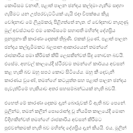
කොමිසම වනාහී, පළාත් පාලන ඡන්දය කල්දමා ගැනීම සඳහා
ගැසීමට යන උප්පරවැට්ටියක් යැයි එදා විපක්ෂය කියූ
චෝදනාව මේ ලියුම්කරු පිළිගත්තේ නැත. ඒ චෝදනාව නැඟුණු
මුල් අවස්ථාවේ එම කොමිසමේ සභාපති මහින්ද දේශප්‍රිය
පුනපුනා කී කාරණා දෙකක් තිබුණි. එකක් වුණේ, පළාත් පාලන
ඡන්දය කල්දැමීමකට බලපාන ආකාරයෙන් තමන්ගේ
රාජකාරිය පමා කිරීමක් කිසි ලෙසකින්වත් සිදු නොවන බවයි.
එසේම, අහවල් කාලයේදී ස්ථිරවම තමන්ගේ කාර්යය අවසන්
කළ හැකි බව ඔහු සපථ කොට සිටියේය. ඔහු කී දෙවැනි
කාරණය වුණේ, තමන්ගේ කටයුත්ත සහ පළාත් පාලන ඡන්දය
පැවැත්වීමේ හැකියාව අතර සහසම්බන්ධයක් නැති බවයි.
එහෙත් මේ කාරණා දෙකම දැන් බොරුවක් වී ඇති බව පෙනේ.
මුලින්ම, තමන් කලින් පොරොන්දු වූ නියමිත කාලයේදී මොන
විදිහකින්වත් තමන්ගේ රාජකාරිය අවසන් කිරීමට
පුළුවන්කමක් නැති බව මහින්ද දේශප්‍රිය දැන් කියයි. එය, මුලින්