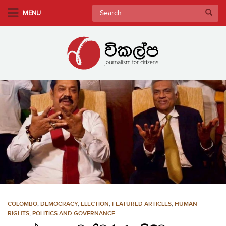
S
Search
MENU
k
for:
i
p
t
o
m
a
i
n
c
o
n
t
e
n
COLOMBO
,
DEMOCRACY
,
ELECTION
,
FEATURED ARTICLES
,
HUMAN
t
RIGHTS
,
POLITICS AND GOVERNANCE