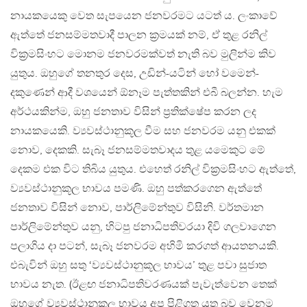
නායකයෙකු වෙත සැපයෙන ජනවරමට යටත් ය. ලංකාවේ
ඇත්තේ ජනසම්මතවාදී පාලන ක්‍රමයක් නම්, ඒ තුළ රනිල්
වික්‍රමසිංහට මොනම ජනවරමක්වත් නැති බව මුලින්ම කිව
යුතුය. ඔහුගේ තනතුර දෙස, උඩින්-යටින් හෝ වමෙන්-
දකුණෙන් ආදී වශයෙන් ඕනෑම පැත්තකින් එබී බලන්න. හැම
අර්ථයකින්ම, ඔහු ජනතාව විසින් ප්‍රතික්ෂේප කරන ලද
නායකයෙකි. ව්‍යවස්ථානුකූල වීම සහ ජනවරම යනු එකක්
නොව, දෙකකි. සැබෑ ජනසම්මතවාදය තුළ යමෙකුට මේ
දෙකම එක විට තිබිය යුතුය. එහෙත් රනිල් වික්‍රමසිංහට ඇත්තේ,
ව්‍යවස්ථානුකූල භාවය පමණි. ඔහු පත්කරගෙන ඇත්තේ
ජනතාව විසින් නොව, පාර්ලිමේන්තුව විසිනි. වර්තමාන
පාර්ලිමේන්තුව යනු, හිටපු ජනාධිපතිවරයා දිවි ගලවාගෙන
පලාගිය දා පටන්, සැබෑ ජනවරම අහිමි කරගත් ආයතනයකි.
එබැවින් ඔහු සතු ‘ව්‍යවස්ථානුකූල භාවය’ තුළ පවා සුජාත
භාවය නැත. (ඊළඟ ජනාධිපතිවරණයක් පැවැත්වෙන තෙක්
ඔහුගේ ව්‍යවස්ථානුකූල භාවය අප පිළිගත යුතු බව වෙනම