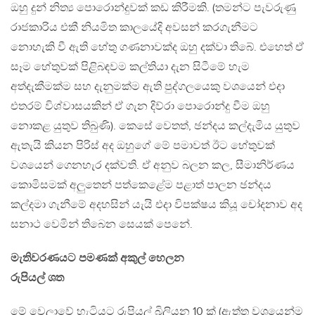
ඔහු දුන් නිත්‍ය පොරොන්දුවක් කඩ කිරීමකි. (තමන්ට පැවරුණු
රාජකාරිය එකී නියමිත කාලයේදි අවසන් කරගැනීමට
නොහැකි වී ඇති හේතු ගණනාවක්ද ඔහු දක්වා තිබේ. එහෙත් ඒ
සෑම හේතුවක් පිළිබඳවම කල්තියා දැන සිටීමේ හැම
අත්දැකීමක්ම සහ දැනුමක්ම ඇති පුද්ගලයෙකු වශයෙන් එදා
එතරම් විශ්වාසයකින් ඒ ගැන දිව්රා පොරොන්දු වීම ඔහු
නොකළ යුතුව තිබුණි). කෙසේ වෙතත්, ඡන්දය කල්දැමිය යුතුව
ඇතැයි කියන පිරිස් අද ඔහුගේ මේ පමාවත් ඊට හේතුවක්
වශයෙන් ගෙනහැර දක්වති. ඒ අනුව බලන කල, සීමානිර්ණය
කොමිසමක් අලුතෙන් පත්කෙළේම පළාත් පාලන ඡන්දය
කල්දමා ගැනීමේ අදහසින් යැයි එදා විපක්ෂය කියූ චෝදනාව අද
සනාථ වෙමින් තිබෙන සෙයක් පෙනේ.
මැතිවරණයට පමණක් අකුල් හෙලන
රුපියල් ශත
මේ වෙලාවේ හැටියට රුපියල් බිලියන 10 ක් (ඇත්ත වශයෙන්ම