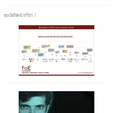
ආරක්ෂාවන්න..!