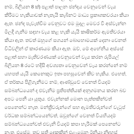
නම්, බිලියන 8 ක්) පළාත් පාලන ඡන්දය වෙනුවෙන් වැය
කිරීමට හැකියාවක් නැතැයි කැබිනට් මාධ්‍ය ප්‍රකාශකවරයා කියා
ඇත. ඡන්ද පැවැත්වීම වෙනුවට එම මුදල මෙවර වී අස්වැන්න
මිලදී ගැනීම සඳහා වැය කළ හැකි යැයි කෘෂිකර්ම ඇමතිවරයා
කියා ඇත. තවත් ඔහුගේ සගයන් බොහොමයක් දෙනා වෙනත්
විධිවලින් ඒ කාරණයම කියා ඇත. ඔව්, මේ අහේනිය අස්සේ
පළාත් සභා මැතිවරණයක් වෙනුවෙන් වැය කරන රුපියල්
බිලියන 8 රටේ හදිසි අවශ්‍යතා වෙනුවෙන් වැය කරන්නේ නම්
යහපත් යැයි කෙනෙකුට ඉතා පහසුවෙන් කිව හැකිය. එහෙත්,
ඒ තර්කය පිළිගැනීමට නම්, ආණ්ඩුවේ වෙනත් වියදම්
සම්බන්ධයෙන් ද එවැනිම ප්‍රතිපත්තියක් අනුගමනය කරන බව
අපට පෙනී යා යුතුය. එවැන්නක් මොන පැත්තකින්වත්
පෙනෙන්ට නැත. මන්ත්‍රීවරුන්ගේ සහ ඇමතිවරුන්ගේ වැටුප්
වර්ධක සම්බන්ධයෙන්වත්, ඔවුන්ගේ වෙනත් වියහියදම්
සම්බන්ධයෙන්වත් එවැනි වියදම් කපා හැරීමක් පෙනෙන්ට
නැත. එසේම, තව සති දෙකකින් එළැඹෙන ඊනියා නිදහස්