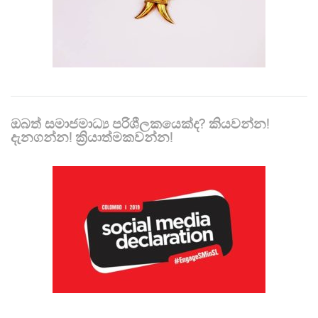
ඔබත් සමාජමාධ්‍ය පරිශීලකයෙක්ද? කියවන්න!
දැනගන්න! ක්‍රියාත්මකවන්න!