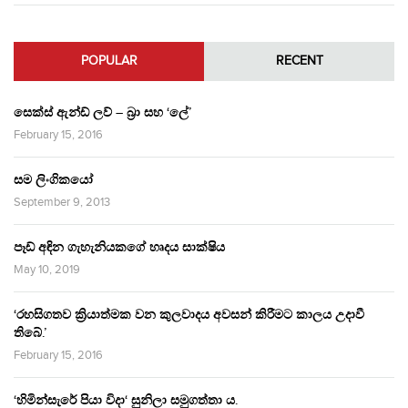
POPULAR
RECENT
සෙක්ස් ඇන්ඩ් ලව් – බ්‍රා සහ ‘ලේ’
February 15, 2016
සම ලිංගිකයෝ
September 9, 2013
පෑඩ් අඳින ගැහැනියකගේ හෘදය සාක්ෂිය
May 10, 2019
‘රහසිගතව ක්‍රියාත්මක වන කුලවාදය අවසන් කිරීමට කාලය උදාවී
තිබේ.’
February 15, 2016
‘හිමින්සැරේ පියා විදා‘ සුනිලා සමුගත්තා ය.