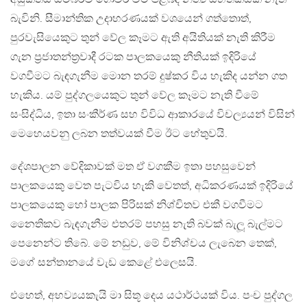
බැවිනි. සීමාන්තික උදාහරණයක් වශයෙන් ගත්තොත්,
පුරවැසියෙකුට තුන් වේල කෑමට ඇති අයිතියක් නැති කිරීම
ගැන ප්‍රජාතන්ත්‍රවාදී රටක පාලකයෙකු නීතියක් ඉදිරියේ
වගවීමට බැඳගැනීම මොන තරම් දුෂ්කර විය හැකිද යන්න ගත
හැකිය. යම් පුද්ගලයෙකුට තුන් වේල කෑමට නැති වීමේ
සංසිද්ධිය, ඉතා සංකීර්ණ සහ විවිධ ආකාරයේ විචල්‍යයන් විසින්
මෙහෙයවනු ලබන තත්වයක් වීම ඊට හේතුවයි.
දේශපාලන වේදිකාවක් මත ඒ වගකීම ඉතා පහසුවෙන්
පාලකයෙකු වෙත පැටවිය හැකි වෙතත්, අධිකරණයක් ඉදිරියේ
පාලකයෙකු හෝ පාලක පිරිසක් නිශ්චිතව එකී වගවීමට
නෛතිකව බැඳගැනීම එතරම් පහසු නැති බවක් බැලූ බැල්මට
පෙනෙන්ට තිබේ. මේ නඩුව, මේ විනිශ්චය ලැබෙන තෙක්,
මගේ සන්තානයේ වැඩ කෙළේ එලෙසයි.
එහෙත්, අභව්‍යයකැයි මා සිතූ දෙය යථාර්ථයක් විය. පංච පුද්ගල