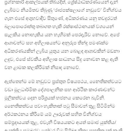
ප්‍රශ්නකාරී ආකල්පයක් තිබියදීත්, ශ්‍රේෂ්ඨාධිකරණයෙන් දැන්
ලැබීමට නියමිතව තිබුණු ‘රාජපක්ෂලාගේ නඩුවේ’ විනිශ්චය
ගැන එසේ අශුභවාදීව සිතුණේ, අධිකරණය යනු තවදුරටත්
බලාපොරොත්තු තබාගත හැකි රක්ෂාස්ථානයක් වශයෙන්
සැලකිය නොහැකිය යන හැඟීමක් පෙරදැරිව නොවේ. අපේ
ආශාවන්ට සහ අභිලාෂයන්ට අනුරූප තීන්දු පමණක්ම
අධිකරණයකින් ලැබිය යුතුය යන බොළඳ ආශාවකින් මඩනා
ලදුව, එසේ ස්වකීය අභිලාෂ සාධනය සිදු නොවන කළ ඇති
වන ළාමක කලකිරීමක් නිසාද නොවේ.
ඇත්තෙන්ම මේ නඩුවට ප්‍රස්තුත විෂයපථය, නෛතිකත්වයට
වඩා මූලධාර්මික දේශපාලනික සහ ආර්ථික කාරණාවන්ට
මූලිකත්වය දෙන පරිශ්‍රයක් භජනය කෙරෙන බැවිනි.
නෛතිකත්වය පවා හැකිතාක් පටු සීමාවන් තුළ සිටිමින්ම
අර්ථකථනය කිරීමේ යම් ඌරුවක් සහිත විනිශ්චය
සම්ප්‍රදායයක් තුළ, එවැනි විෂයයකට අයත් සමාජ යුක්තිය/
අයුක්තිය සමබරව ගෝචර වීම පිළිබඳ නිත්‍ය සහතිකයක් නැති