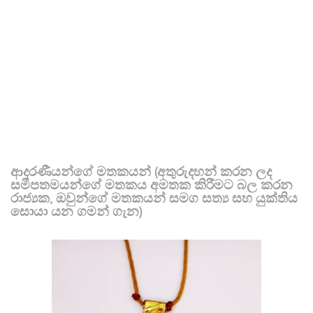
ආදරණීයන්ගේ මතකයන් (අතුරුදහන් කරන ලද
සමීපතමයන්ගේ මතකය අමතක කිරීමට බල කරන
රාජ්‍යක, ඔවුන්ගේ මතකයන් සමග සත්‍ය සහ යුක්තිය
සොයා යන ගමන් ගැන)