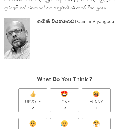
පුරවැසියන් වශයෙන් අප කවුරුත් ණයගැති විය යුතුය.
ගාමිණී වියන්ගොඩ
| Gamini Viyangoda
What Do You Think ?
UPVOTE
LOVE
FUNNY
2
0
1