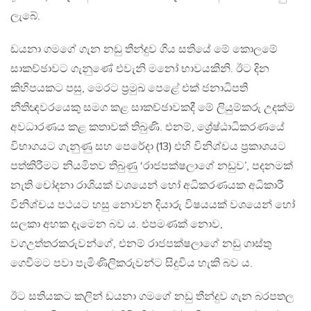
ලැබේ.
ඩයනා ගමගේ ගැන නඩු තීන්දුව ගිය සතියේ මේ කොලමේ
සාකච්ඡාවට ගැනුණේ එවැනි මනෝ භාවයකිනි. ඊට දින
කිහිපයකට පසු, මෙරට ප්‍රමුඛ පෙළේ එක් ජනාධිපති
නීතිඥවරයෙකු සමග කළ සාකච්ඡාවකදී මේ ලියුම්කරු උදක්ම
අවධාරණය කළ කතාවක් තිබුණි. එනම්, ශ්‍රේෂ්ඨාධිකරණයේ
විභාගයට ගැනුණු සහ පෙරේදා (13) එහි විනිශ්චය ප්‍රකාශයට
පත්කිරීමට නියමිතව තිබුණු ‘රාජපක්ෂලාගේ නඩුව’, පදනමක්
නැති චෝදනා රාශියක් වශයෙන් හෝ අධිකරණයක අධිකාරී
විනිශ්චය පථයට හසු නොවන දියාරු විෂයයක් වශයෙන් හෝ
සලකා අහක දැමෙන බව ය. එපමණක් නොව,
වගඋත්තරකරුවන්ගේ, එනම් රාජපක්ෂලාගේ නඩු ගාස්තු
ගෙවීමට පවා පැමිණිලිකරුවන්ට සිදුවිය හැකි බව ය.
ඊට සතියකට කලින් ඩයනා ගමගේ නඩු තීන්දුව ගැන බරපතල