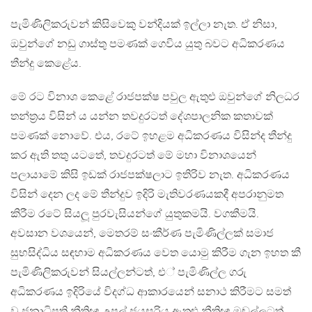
පැමිණිලිකරුවන් කිසිවෙකු වන්දියක් ඉල්ලා නැත. ඒ නිසා,
ඔවුන්ගේ නඩු ගාස්තු පමණක් ගෙවිය යුතු බවට අධිකරණය
තීන්දු කෙළේය.
මේ රට විනාශ කෙළේ රාජපක්ෂ පවුල ඇතුළු ඔවුන්ගේ නිලධර
තන්ත්‍රය විසින් ය යන්න තවදුරටත් දේශපාලනික කතාවක්
පමණක් නොවේ. එය, රටේ ඉහළම අධිකරණය විසින්ද තීන්දු
කර ඇති තතු යටතේ, තවදුරටත් මේ මහා විනාශයෙන්
පලායාමේ කිසි ඉඩක් රාජපක්ෂලාට ඉතිරිව නැත. අධිකරණය
විසින් දෙන ලද මේ තීන්දුව ඉදිරි මැතිවරණයකදී අපරානුමත
කිරීම රටේ සියලූ පුරවැසියන්ගේ යුතුකමයි. වගකීමයි.
අවසාන වශයෙන්, මෙතරම් සංකීර්ණ පැමිණිල්ලක් සමාජ
සුභසිද්ධිය සඳහාම අධිකරණය වෙත යොමු කිරීම ගැන ඉහත කී
පැමිණිලිකරුවන් සියල්ලන්ටත්, එ් පැමිණිල්ල ගරු
අධිකරණය ඉදිරියේ විදග්ධ ආකාරයෙන් සනාථ කිරීමට සමත්
වූ ජනාධිපති නීතිඥ උපුල් ජයසූරිය ඇතුළු නීතිඥ මඬුල්ලටත්