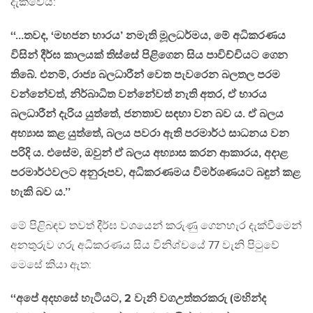
දැක්වෙයි:
‘‘…තවද, ‘මහජන භාරය’ නමැති මූලධර්මය, මේ අධිකරණය
විසින් දීර්ඝ කාලයක් තිස්සේ පිළිගෙන සිය පාවිච්චියට ගෙන
තිබේ. එනම්, රාජ්‍ය බලධාරීන් වෙත පැවරෙන බලතල පරම
වන්නේවත්, නිර්බාධිත වන්නේවත් නැති අතර, ඒ භාරය
බලධාරීන් දැරිය යුත්තේ, ජනතාව සඳහා වන බව ය. ඒ බලය
අභ්‍යාස කළ යුත්තේ, බලය පවරා ඇති පරමාර්ථ සාධනය වන
පරිදි ය. එසේම, ඔවුන් ඒ බලය අභ්‍යාස කරන ආකාරය, අදාළ
පරමාර්ථවලට අනුරූපව, අධිකරණමය විමර්ශණයට බඳුන් කළ
හැකි බව ය.’’
මේ පිළිබඳව තවත් දීර්ඝ වශයෙන් කරුණු ගෙනහැර දැක්වීමෙන්
අනතුරුව ගරු අධිකරණය සිය විනිශ්චයේ 77 වැනි පිටුවේ
මෙසේ කියා ඇත:
‘‘අපේ අදහසේ හැටියට, 2 වැනි වගඋත්තරකරු (මහින්ද