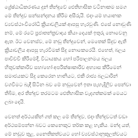
ශ්‍රේෂ්ඨාධිකරණය දුන් තීන්දුවේ ඓතිහාසික වටිනාකම සමග
මේ තීන්දුව සන්සන්දනය කිරීම අසීරුයි. එදා යම් භයානක
ව්‍යවස්ථා-විරෝධී ක්‍රියාවලියක් ආපසු හැරවුණි. එසේ නොවුණි
නම්, මේ රටේ ප්‍රජාතන්ත්‍රවාදය කියා දෙයක් ඉතුරු නොවෙනු
ඇත. ඊට වෙනස්ව, මේ නඩු තීන්දුවෙන්, මෙතෙක් සිදුව ඇති
ක්‍රියාවලිය ආපසු හැරවීමක් සිදු නොකෙරෙයි. එහෙත්, බලය
පාවිච්චි කිරීමේදී, විධායකය හෝ පරිපාලනමය බලය
හිතුවක්කාරීව සහ/හෝ අපරීක්ෂාකාරීව අභ්‍යාස කිරීමෙන්
සමාජයකට සිදු කෙරෙන හානියට, එකී රාජ්‍ය බලධාරීන්
වගවීමට බැඳී සිටින බව මේ නඩුවෙන් ඉතා පැහැදිලිව පෙන්වා
තිබීම, අර තීන්දුව තරමටම ඓතිහාසික වැදගත්කමක් මෙයට
ලබා දෙයි.
වෙනත් අර්ථයකින් ගත් කල මේ තීන්දුව, එදා තීන්දුවටත් වඩා
අර්ථසම්පන්න බවට කෙනෙකුට තර්ක කළ හැකිය. මන්ද යත්,
මේ නඩුව තුළ, නෛතිකත්වයට හෝ ව්‍යවස්ථානුකූලත්වයට