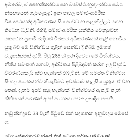
අමතරව, ඒ නෛතිකත්වය සහ ව්‍යවස්ථානුකූලත්වය සමග
නිසඟයෙන් ගැටගැසුණු ඉතා පෘථුල සමාජ-ආර්ථික
විෂයපථයක්ද අධිකරණය සිය සාවධාන සැලකිල්ලට ගෙන
තිබෙන බැවිනි. එහිදී, සමාජ-ආර්ථික යුක්තිය වෙනුවෙන්
කෙරෙන ප්‍රගාමී මැදිහත් වීමකට අධිකරණයක් මැළි නොවිය
යුතු බව මේ විනිශ්චය තුළින් පෙන්වා දී තිබීම ඉමහත්
වැදගත්කමක් දරයි. පිටු 265 ක් පුරා දිවෙන මේ විනිශ්චය,
නීතිය පමණක් නොව, ආර්ථිකය පිළිබඳවත් කරන ලද විදග්ධ
විවරණයකැයි කිව හැක්කේ එබැවිනි. මේ සමස්ත විනිශ්චය
සිංහල පාඨකයන්ට කියැවීමට අවස්ථාව සැලසිය යුතුය. ඒ වන
තෙක්, දැනට අපට කළ හැක්කේ, විනිශ්චයේ ඇතැම් තැන්
කිහිපයක් පමණක් අපේ පාඨකයා වෙත ලබාදීම පමණි.
නඩු තීන්දුවේ 33 වැනි පිටුවේ එක් සඳහනක අනුවාදය මෙසේ
ය:
‘‘වගඋත්තරකරුවන්ගේ එක් ප්‍රධාන තර්කයක් වුණේ,