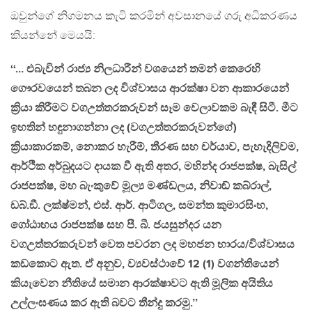
ඔවුන්ගේ නිගමනය කැටි කරමින් අවසානයේ ගරු අධිකරණය
කියන්නේ මෙයයි:
‘‘… එබැවින් රාජ්‍ය නිලධාරීන් වශයෙන් තමන් කෙරෙහි
ගෞරවයෙන් තබන ලද විශ්වාසය ආරක්ෂා වන ආකාරයෙන්
ක්‍රියා කිරීමට වගඋත්තරකරුවන් සෑම වෙලාවකම බැඳී සිටී. මීට
ඉහතින් හඳුනාගන්නා ලද (වගඋත්තරකරුවන්ගේ)
ක්‍රියාකාරකම්, නොකර හැරීම්, තීරණ සහ චර්යාව, පැහැදිලිවම,
ආර්ථික අර්බුදයට දායක වී ඇති අතර, මහින්ද රාජපක්ෂ, බැසිල්
රාජපක්ෂ, මහ බැංකුවේ මූල්‍ය මණ්ඩලය, නිවාඞ් කබ්රාල්,
ඩබ්.ඞී. ලක්ෂ්මන්, එස්. ආර්. ආටිගල, සමන්ත කුමාරසිංහ,
ගෝඨාභය රාජපක්ෂ සහ පී. බී. ජයසුන්දර යන
වගඋත්තරකරුවන් වෙත පවරන ලද මහජන භාරය/විශ්වාසය
කඩකොට ඇත. ඒ අනුව, ව්‍යවස්ථාවේ 12 (1) වගන්තියෙන්
කියැවෙන නීතියේ සමාන ආරක්ෂාවට ඇති මූලික අයිතිය
උල්ලංඝණය කර ඇති බවට තීන්දු කරමු.’’