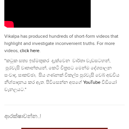
Vikalpa has produced hundreds of short-form videos that
highlight and investigate inconvenient truths. For more
videos,
click here
.
"කටුක සත්‍ය ඉස්මතුකර දැක්වෙන වාර්තා වැඩසටහන්,
පුරවැසි වෘතාන්තයන්, කෙටි චිත්‍රපට මෙන්ම දේශපාලන
සංවාද, සාකච්ඡා, සිය ගණනක් විකල්ප පුරවැසි වෙබ් අඩවිය
නිශ්පාදනය කර ඇත. පිවිසෙන්න අපගේ
YouTube
වීඩියෝ
චැනලයට."
ආරක්ෂාවන්න..!