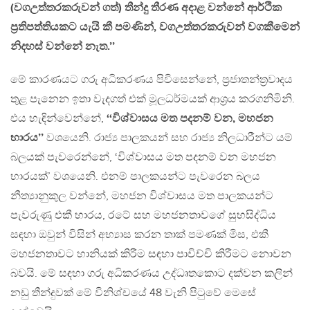
(වගඋත්තරකරුවන් ගත්) තීන්දු තීරණ අදාළ වන්නේ ආර්ථික
ප්‍රතිපත්තියකට යැයි කී පමණින්, වගඋත්තරකරුවන් වගකීමෙන්
නිදහස් වන්නේ නැත.’’
මේ කාරණයට ගරු අධිකරණය පිවිසෙන්නේ, ප්‍රජාතන්ත්‍රවාදය
තුළ පැනෙන ඉතා වැදගත් එක් මූලධර්මයක් ආශ්‍රය කරගනිමිනි.
එය හැඳින්වෙන්නේ,
‘‘විශ්වාසය මත පදනම් වන, මහජන
භාරය’’
වශයෙනි. රාජ්‍ය පාලකයන් සහ රාජ්‍ය නිලධාරීන්ට යම්
බලයක් පැවරෙන්නේ, ‘විශ්වාසය මත පදනම් වන මහජන
භාරයක්’ වශයෙනි. එනම් පාලකයන්ට පැවරෙන බලය
නීත්‍යානුකුල වන්නේ, මහජන විශ්වාසය මත පාලකයන්ට
පැවරුණු එකී භාරය, රටේ සහ මහජනතාවගේ සුභසිද්ධිය
සඳහා ඔවුන් විසින් අභ්‍යාස කරන තාක් පමණක් මිස, එකී
මහජනතාවට හානියක් කිරීම සඳහා පාවිච්චි කිරීමට නොවන
බවයි. මේ සඳහා ගරු අධිකරණය උද්ධෘතකොට දක්වන කලින්
නඩු තීන්දුවක් මේ විනිශ්චයේ 48 වැනි පිටුවේ මෙසේ