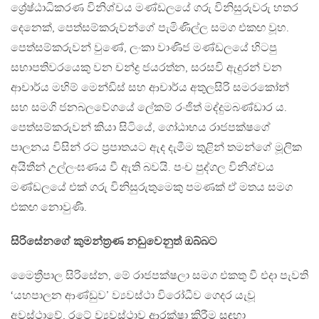
ශ්‍රේෂ්ඨාධිකරණ විනිශ්චය මණ්ඩලයේ ගරු විනිසුරුවරු හතර
දෙනෙක්, පෙත්සම්කරුවන්ගේ පැමිණිල්ල සමග එකඟ වූහ.
පෙත්සම්කරුවන් වුණේ, ලංකා වාණිජ මණ්ඩලයේ හිටපු
සභාපතිවරයෙකු වන චන්ද්‍ර ජයරත්න, සරසවි ඇදුරන් වන
ආචාර්ය මහිම් මෙන්ඩිස් සහ ආචාර්ය අතුලසිරි සමරකෝන්
සහ සමගි ජනබලවේගයේ ලේකම් රංජිත් මද්දුමබණ්ඩාර ය.
පෙත්සම්කරුවන් කියා සිටියේ, ගෝඨාභය රාජපක්ෂගේ
පාලනය විසින් රට ප්‍රපාතයට ඇද දැමීම තුළින් තමන්ගේ මූලික
අයිතීන් උල්ලංඝණය වී ඇති බවයි. පංච පුද්ගල විනිශ්චය
මණ්ඩලයේ එක් ගරු විනිසුරුතුමෙකු පමණක් ඒ මතය සමග
එකඟ නොවුණි.
සිරිසේනගේ කුමන්ත්‍රණ නඩුවෙනුත් ඔබ්බට
මෛත්‍රීපාල සිරිසේන, මේ රාජපක්ෂලා සමග එකතු වී එදා පැවති
‘යහපාලන ආණ්ඩුව’ ව්‍යවස්ථා විරෝධීව ගෙදර යැවූ
අවස්ථාවේ, රටේ ව්‍යවස්ථාව ආරක්ෂා කිරීම සඳහා