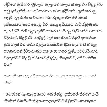
ඉදිරියේ ඇති කරුණුවලට අදාළ යම් කාලයක් තුළ එය සිදු වූ බව
කවුරුත් දනිති. මේ අධිකරණය වෙත ඉදිරිපත්ව ඇති කරුණු
අනුව, දළ රාජ්‍ය සංචිත සහ මහබැංකු සංචිත හිඳී ගොස්
ඉතිහාසයේ පෙර නොවූ විරූ පහළ අඩියකට වැටී තිබුණු බව
පැහැදිලියි. එහි රුදුරු ප්‍රතිවිපාක රටේ සියලූ වැසියන්ට එක සේ
විඳින්නට සිදු වුණි. පෙට්‍රල්, ගෑස් සහ ඖෂධ වැනි අත්‍යාවශ්‍ය
ද්‍රව්‍ය නැති වීම සමග විදුලිය කපාහරින දීර්ඝ පැය ගණන් තුළ
ජනතාවගේ දිවිපැවැත්ම එක තැන නතර වුණි. රටවැසියන්ට
විඳගැනීමට සිදු වූ ඒ මහා විඳවිල්ල, නිසැකවම, අසීමාන්තික
විය.’’
එසේ කියන ගරු අධිකරණය ඊට ෙඡ්දයකට පසුව මෙසේ
කියයි:
‘‘තමන්ගේ බලතල ප්‍රකාරව ගත් තීන්දු ‘‘ප්‍රතිපත්ති තීරණ’’ යැයි
කියමින් වගකීමෙන් අතහෝදාගැනීමට ඔවුන්ට නොහැක.’’