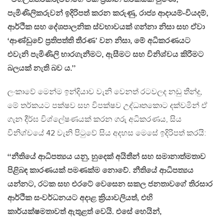
පැමිණිලිකරුවන් ඉදිරිපත් කරන කරුණු, රාජ්‍ය ආදායම්-වියදම්,
ආර්ථික සහ දේශපාලනික ස්වභාවයක් ගන්නා නිසා සහ ඒවා
‘ආණ්ඩුවේ ප්‍රතිපත්ති තීරණ’ වන නිසා, මේ අධිකරණයට
එවැනි පැමිණිලි භාරගැනීමට, ඇසීමට සහ විනිශ්චය කිරීමට
බලයක් නැති බව ය.’’
ලංකාවේ මෙන්ම ඉන්දියාව වැනි වෙනත් රටවලද නඩු තීන්දු,
මේ තර්කයට පක්ෂව සහ විපක්ෂව උද්ධෘතකොට දක්වමින් ඒ
ගැන දීර්ඝ විශ්ලේෂණයක් කරන ගරු අධිකරණය, සිය
විනිශ්චයේ 42 වැනි පිටුවේ සිය අදහස මෙසේ ඉදිරිපත් කරයි:
‘‘නීතියේ ආධිපත්‍යය යනු, හුදෙක් අයිතීන් සහ සමානාත්මතාව
පිළිබඳ කාරණයක් පමණක්ම නොවේ. නීතියේ ආධිපත්‍යය
යන්නට, රටක සහ එරටේ වෙසෙන සකල ජනතාවගේ තිරසාර
ආර්ථික සංවර්ධනයට අදාළ ක්‍රියාවලියත්, එහි
කාර්යක්ෂමතාවත් ඇතුළත් වෙයි. එසේ හෙයින්,