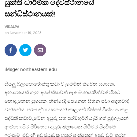
යුක්ති-ධාර්මික දේවස්ථානයේ
සන්ධිස්ථානයක්!
VIKALPA
on
November 19, 2023
iMage: northeastern.edu
සියලු බලාපොරොත්තු කඩා වැටෙමින් තිබෙන යුගයක,
අනාගතයක් ගැන අපේක්ෂාවක් ඈත මානයකින්වත් හිතට
නොදැනෙන යුගයක, නින්දේදී පෙනෙන සිහින පවා අශුභවාදී
වන්නේය. පරමාදර්ශ වශයෙන් කාලයක් තිස්සේ විශ්වාස කළ
පද්ධති කඩාවැටෙන අයුරු සහ පරමාදර්ශී යැයි ගත් පුද්ගලයන්
ඇස්පනාපිට පිරිහෙන අයුරු බලාගෙන සිටීමට සිදුවීමේ
ඉරණම, එවැනි අවස්ථාවක හතර පැත්තෙන් අපව වට කරනු