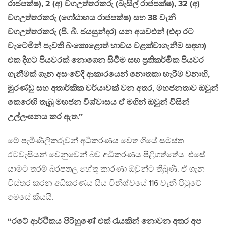
රාජපක්ෂ), 2 (අ) වගඋත්තරකරු (බැසිල් රාජපක්ෂ), 32 (අ)
වගඋත්තරකරු (ගෝඨාභය රාජපක්ෂ) සහ 38 වැනි
වගඋත්තරකරු (පී. බී. ජයසුන්දර) යන අයවළුන් (එදා රට
වැටෙමින් පැවති බංකොළොත් භාවය වළක්වාගැනීම සඳහා)
එක දිගට පියවරක් නොගෙන සිටීම සහ ප්‍රතිකර්මික පියවර
ගැනීමක් ගැන අසංවේදී ආකාරයෙන් නොතකා හැරීම වනාහී,
මුරණ්ඩු සහ අතාර්කික චර්යාවක් වන අතර, මහජනතාව ඔවුන්
කෙරෙහි තැබූ මහජන විශ්වාසය ඒ මගින් ඔවුන් විසින්
උල්ලංඝනය කර ඇත.’’
මේ පැමිණිලිකරුවන් අධිකරණය වෙත ගියේ සමස්ත
රටවැසියන් වෙනුවෙන් බව අධිකරණය පිළිගත්තේය. එසේ
යාමට තරම් බරපතල හේතු කාරණා ඔවුන්ට තිබුණි. ඒ ගැන
විස්තර කරන අධිකරණය සිය විනිශ්චයේ 116 වැනි පිටුවේ
මෙසේ කියයි:
‘‘රටේ ආර්ථිකය පිරිහුණේ එක් රැයකින් නොවන අතර අප