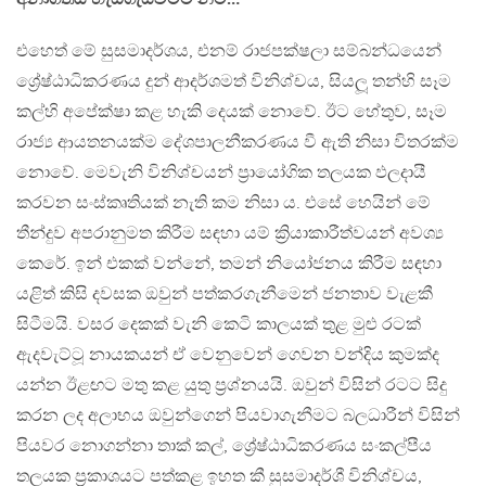
එහෙත් මේ සුසමාදර්ශය, එනම් රාජපක්ෂලා සම්බන්ධයෙන්
ශ්‍රේෂ්ඨාධිකරණය දුන් ආදර්ශමත් විනිශ්චය, සියලූ තන්හි සෑම
කල්හි අපේක්ෂා කළ හැකි දෙයක් නොවේ. ඊට හේතුව, සෑම
රාජ්‍ය ආයතනයක්ම දේශපාලනීකරණය වී ඇති නිසා විතරක්ම
නොවේ. මෙවැනි විනිශ්චයන් ප්‍රායෝගික තලයක ඵලදායී
කරවන සංස්කෘතියක් නැති කම නිසා ය. එසේ හෙයින් මේ
තීන්දුව අපරානුමත කිරීම සඳහා යම් ක්‍රියාකාරීත්වයන් අවශ්‍ය
කෙරේ. ඉන් එකක් වන්නේ, තමන් නියෝජනය කිරීම සඳහා
යළිත් කිසි දවසක ඔවුන් පත්කරගැනීමෙන් ජනතාව වැළකී
සිටීමයි. වසර දෙකක් වැනි කෙටි කාලයක් තුළ මුළු රටක්
ඇදවැට්ටූ නායකයන් ඒ වෙනුවෙන් ගෙවන වන්දිය කුමක්ද
යන්න ඊළඟට මතු කළ යුතු ප්‍රශ්නයයි. ඔවුන් විසින් රටට සිදු
කරන ලද අලාභය ඔවුන්ගෙන් පියවාගැනීමට බලධාරීන් විසින්
පියවර නොගන්නා තාක් කල්, ශ්‍රේෂ්ඨාධිකරණය සංකල්පීය
තලයක ප්‍රකාශයට පත්කළ ඉහත කී සුසමාදර්ශී විනිශ්චය,