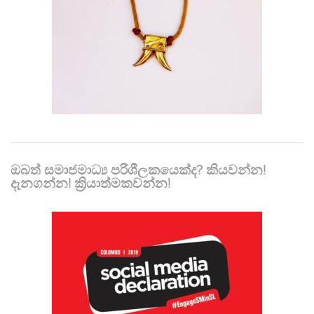
ඔබත් සමාජමාධ්‍ය පරිශීලකයෙක්ද? කියවන්න!
දැනගන්න! ක්‍රියාත්මකවන්න!