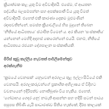
ක්‍රියාත්මක කළ යුතු වීම අවිවාදිතයි. එසේම, ඒ ආයතන
පද්ධතිය බලසම්පන්න සහ අපක්ෂපාතී විය යුතු වීමත්
අවිවාදිතයි. එහෙත් එකී කාරණා දෙකම මුළුමණින්
රඳාපවතින්නේ, සමස්ත ක්‍රියාවලියේ හිස මුදුනේ තිබෙන
‘නීතියේ ආධිපත්‍යය’ ස්ථාපිත වීමෙන් ය. අර කියන ‘සංස්කෘතිය’
යන්නෙන් මෙහිදී අදහස් කෙරෙන්නේ එයයි. එනම්, නීතියේ
ආධිපත්‍යය රජයන දේශපාලන සංස්කෘතියකි.
මිරිස් කුඩු කල්ලිය නැවතත් පාර්ලිමේන්තුව
අරක්ගැනීම
‘ක්‍රමයේ වෙනසක්’ යනුවෙන් අරගලය තුළ ඉල්ලා සිටියේ එකී
වෙනසයි. අරගලකරුවන්ගේ ප්‍රකාශිත අභිලාෂය ඒ විදිහට
වචනයෙන් ඉදිරිපත්ව නොතිබුණා විය හැකිය. එහෙත්,
‘ගෝඨාභය ගෙදර යනු’ නමැති ආසන්න සහ හදිසි සටන් පාඨය
පසුපස තිබිණි යැයි සාධාරණව සිතිය හැක්කේ, දීර්ඝ කාලයක්