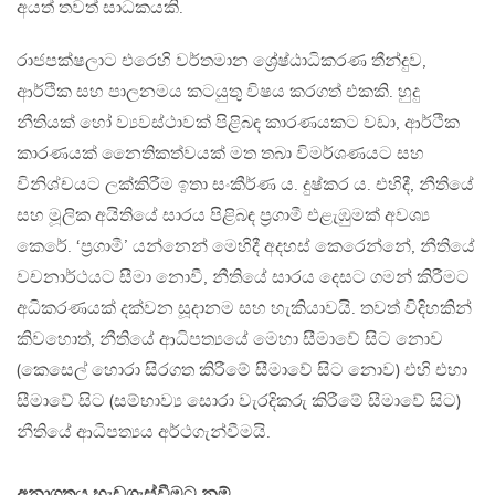
අයත් තවත් සාධකයකි.
රාජපක්ෂලාට එරෙහි වර්තමාන ශ්‍රේෂ්ඨාධිකරණ තීන්දුව,
ආර්ථික සහ පාලනමය කටයුතු විෂය කරගත් එකකි. හුදු
නීතියක් හෝ ව්‍යවස්ථාවක් පිළිබඳ කාරණයකට වඩා, ආර්ථික
කාරණයක් නෛතිකත්වයක් මත තබා විමර්ශණයට සහ
විනිශ්චයට ලක්කිරීම ඉතා සංකීර්ණ ය. දුෂ්කර ය. එහිදී, නීතියේ
සහ මූලික අයිතියේ සාරය පිළිබඳ ප්‍රගාමී එළැඹුමක් අවශ්‍ය
කෙරේ. ‘ප්‍රගාමී’ යන්නෙන් මෙහිදී අදහස් කෙරෙන්නේ, නීතියේ
වචනාර්ථයට සීමා නොවී, නීතියේ සාරය දෙසට ගමන් කිරීමට
අධිකරණයක් දක්වන සූදානම සහ හැකියාවයි. තවත් විදිහකින්
කිවහොත්, නීතියේ ආධිපත්‍යයේ මෙහා සීමාවේ සිට නොව
(කෙසෙල් හොරා සිරගත කිරීමේ සීමාවේ සිට නොව) එහි එහා
සීමාවේ සිට (සම්භාව්‍ය සොරා වැරදිකරු කිරීමේ සීමාවේ සිට)
නීතියේ ආධිපත්‍යය අර්ථගැන්වීමයි.
අනාගතය හැඩගැස්වීමට නම්…