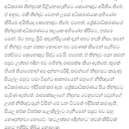
අධිකරණ තීන්දුවක් පිළිනොගැනීමට කෙනෙකුට අයිතිය තිබේ.
ඒ අනුව, එකී තීන්දුව වෙනත් උසස් අධිකරණයක අභියෝග
කිරීමේ අයිතියද කෙනෙකුට තිබේ. එහෙත්, ශ්‍රේෂ්ඨාධිකරණයේ
තීන්දුවක් අධිකරණමය තලයක අභියෝග කිරීමට, ඉස්සර
මෙන්, ඊට ඉහළ ප්‍රිවි කවුන්සිලයක් දැන් අපට නැති නිසා, තමන්
ඒ තීන්දුව ගැන එකඟ නොවන බව පමණක් කීමෙන් සෑහීමට
පත්වීමට කෙනෙකුට සිද්ධ වෙයි. එහෙත්, ඒ තීන්දුව ගැන තමන්
පසුව උත්තර බඳින බව මහින්ද රාජපක්ෂ කියා ඇත්තේ, කුමක්
හිතේ තියාගෙනද? අප දන්නා පරිදි, තමන්ගේ නිදහසට කරුණු
සියල්ල ඔහුට වඩා විදග්ධ ආකාරයෙන් ඔහුගේ නීතිඥයන්
අධිකරණයට ඉදිරිපත් කර ඇත. ශ්‍රේෂ්ඨාධිකරණය සිය තීන්දුවට
පැමිණ ඇත්තේ, රාජපක්ෂලාගේ නිදහස වෙනුවෙන් ඔවුන්ගේ
උගත් නීතිඥවරුන් විසින් මේ වන විටමත් ඉදිරිපත් කර ඇති,
සියලු තර්ක විතර්ක සැලකිල්ලට ගැනීමෙන් පසුව බව ඔහු
නොදන්නවා නොවේ. ‘කටඋත්තර බඳින්නට’ තවත් කිසිවක්
ඔහුට ඉතිරිව තිබිය නොහැක.