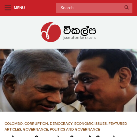
S
Search
MENU
k
for:
i
p
t
o
m
a
i
n
c
o
n
t
e
n
COLOMBO
,
CORRUPTION
,
DEMOCRACY
,
ECONOMIC ISSUES
,
FEATURED
t
ARTICLES
,
GOVERNANCE
,
POLITICS AND GOVERNANCE