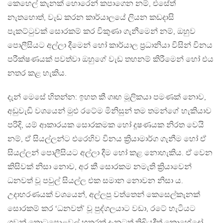
කෙහෙල් කැනක් හොරෙන් කපාගෙන නම්, එසේත්
නැතහොත්, වැඩ කරන කාර්යාලයේ ලියන කඩදාසි
පැකට්ටුවක් සොරකම් කර විකුණා ගැනීමෙන් නම්, ඔහුව
පොලීසියට අල්ලා දීමෙන් හෝ කාර්යාල ප්‍රධානියා විසින් විනය
පරීක්ෂණයක් පවත්වා ඔහුගේ වැඩ තහනම් කිරීමෙන් හෝ එය
නතර කළ හැකිය.
දැන් මෙසේ හිතන්න: ඉහත කී ගෘහ මූලිකයා පමණක් නොව,
අඩුවැඩි වශයෙන් මුළු රටේම මිනිසුන් තම තමන්ගේ හැකියාව
පරිදි, යම් ආකාරයක සොරකමක හෝ දූෂණයක නිරත වෙයි
නම්, ඒ සියල්ලන්ට එරෙහිව විනය ක්‍රියාමාර්ග ගැනීම හෝ ඒ
සියල්ලන් පොලීසියට අල්ලා දීම හෝ කළ නොහැකිය. ඒ වෙන
කිසිවක් නිසා නොව, අර කී සොරකම නමැති ක්‍රියාවෙන්
ධනවත් වූ පවුල් සියල්ල එක සමාන නොවන නිසා ය.
උදාහරණයක් වශයෙන්, අල්ලපු වත්තෙන් කෙසෙල්කැනක්
සොරකම් කර ‘ධනවත්’ වූ පුද්ගලයාට වඩා, රටේ හැටියට
ගුවන් තොටුපොළවල් හතරක් දැනටත් තිබියදීත් කොහේදෝ