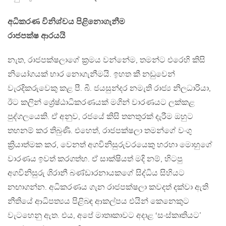
අධිකරණ විනිශ්චය පිළිනොගැනීම
රාජපක්ෂ ආරයයි
නැත, රාජපක්ෂලාගේ ක්‍රමය වන්නේම, තමන්ට එරෙහි කිසි
නියෝගයක් භාර නොගැනීමයි. ඉහත කී නඩුවෙන්
වැරදිකරුවෙකු කළ පී. බී. ජයසුන්දර නමැති රාජ්‍ය නිලධාරියා,
ඊට කලින් ශ්‍රේෂ්ඨාධිකරණයක් මගින් වාරණයට ලක්කළ
පුද්ගලයෙකි. ඒ අනුව, රජයේ කිසි තනතුරක් දැරීම ඔහුට
තහනම් කර තිබුණි. එහෙත්, රාජපක්ෂලා තමන්ගේ වංගු
ක්‍රියාත්මක කර, වෙනත් අගවිනිසුරුවරයෙකු හරහා මොහුගේ
වාරණය ඉවත් කරගත්හ. ඒ සාක්ෂියත් මදි නම්, හිටපු
අගවිනිසුරු ශිරානී බණ්ඩාරනායකගේ සිද්ධිය සිහියට
නඟාගන්න. අධිකරණය ගැන රාජපක්ෂලා කවදත් දක්වා ඇති
නීතියේ ආධිපත්‍යය පිළිබඳ ආකල්පය එයින් කෙනෙකුට
වැටහෙනු ඇත. එය, අපේ මාතෘකාවට අදාළ ‘සංස්කෘතියට’