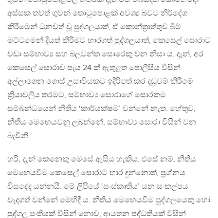
අස්සක තවත් ගුවන් තොටුපොළක් අවශ්‍ය බවට නිර්දේශ
කිරීමෙන් ධනවත් වූ පුද්ගලයාත්, ඒ කොන්ත‍්‍රාත්තුව බිම්
මට්ටමෙන් දියත් කිරීමට භාරගත් පුද්ගලයාත්, කෙසෙල් සොරාට
වඩා සම්භාව්‍ය සහ බලවන්ත සොරෙකු වන නිසා ය. දැන්, අර
කෙසෙල් සොරාව පැය 24 ක් ඇතුළත පොලීසිය විසින්
අල්ලාගෙන ගොස් උසාවියකට ඉදිරිපත් කර දඬුවම් කිරීමේ
ක්‍රියාවලිය තරමට, සම්භාව්‍ය සොරාගේ සොරකම
සම්බන්ධයෙන් නීතිය ‘කාර්යක්ෂම’ වන්නේ නැත. හේතුව,
නීතිය මෙහෙයවනු ලබන්නේ, සම්භාව්‍ය සොරා විසින් වන
බැවිනි.
හරි, දැන් කෙනෙකු මෙසේ ඇසිය හැකිය. එසේ නම්, නීතිය
මෙහෙයවීම කෙසෙල් සොරාට භාර දුන්නොත්, ප්‍රශ්නය
විසඳේද යන්නයි. මේ ලිපියේ ‘සංස්කෘතිය’ යන සංකල්පය
වැදගත් වන්නේ මෙහිදී ය. නීතිය මෙහෙයවීම පුද්ගලයෙකු හෝ
පුද්ගල පංතියක් විසින් නොව, ආයතන පද්ධතියක් විසින්