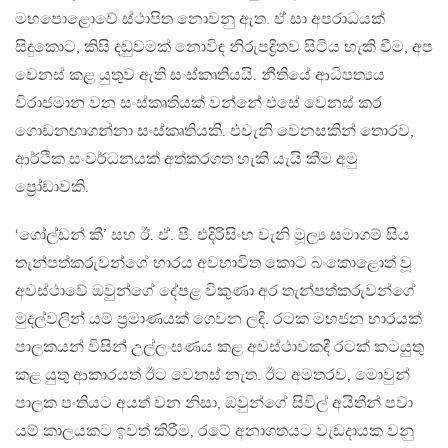
මහපොළොවේ ස්ථාපිත නොවනු ඇත. ඒ සා අපරාධයක්
සිදුකොට, කිසි දඬුවමක් නොවිඳ නිරුපද්‍රිතව සිටිය හැකි වීම, අප
වෙනස් කළ යුතුව ඇති සංස්කෘතියයි. නීතියේ ආධිපත්‍යය
විරාජමාන වන සංස්කෘතියක් වන්නේ එසේ වෙනස් කර
ගොඩනඟාගන්නා සංස්කෘතියකි. එවැනි වෙනසකින් තොරව,
ආර්ථික සංවර්ධනයක් අත්කරගත හැකි යැයි කීම අමු
ප්‍රෝඩාවකි.
‘ගෝල්ඩන් කී’ සහ ඊ. ඒ. පී. එදිරිසිංහ වැනි මූල්‍ය සමාගම් සිය
තැන්පත්කරුවන්ගේ භාරය අවභාවිත කොට බංකොළොත් වූ
අවස්ථාවේ ඔවුන්ගේ දේපළ විකුණා අර තැන්පත්කරුවන්ගේ
මුදල්වලින් යම් ප්‍රමාණයක් ගෙවන ලදි. රටක මහජන භාරයක්
පාලකයන් විසින් උල්ලංඝණය කළ අවස්ථාවකදී රටක් කටයුතු
කළ යුතු ආකාරයත් ඊට වෙනස් නැත. ඊට අමතරව, මොවුන්
පාලක පංතියට අයත් වන නිසා, ඔවුන්ගේ සිවිල් අයිතීන් පවා
යම් කාලයකට ඉවත් කිරීම, රටේ අනාගතයට වැඩදායක වනු