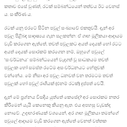
කතාව එසේ වුණත්, රටක් සම්බන්ධයෙන් තත්වය ඊට වෙනස්
ය. සංකීර්ණ ය.
රටක් යනු එරටේ සිටින පවුල් සංඛ්‍යාවේ එකතුවයි. දැන් අර
පවුල පිළිබඳ සාදෘෂ්‍යය ගැන සලකන්න: ඒ ගෘහ මූලිකයා ආදායම
වැඩි කරගෙන ඇත්තේ, තවත් පවුලකට අයත් දෙයක් හෝ රටට
අයත් දෙයක් සොරකම් කරගෙන නම්, ඔහුගේ පවුලේ
‘සංවර්ධනය’ සම්බන්ධයෙන් වැදගත් වූ සාධකයම තවත්
පවුලක හෝ සමස්ත රටේම අසංවර්ධනයට හේතුවක්
වන්නේය. මේ නිසා අර පවුල ධනවත් වන තරමටම තවත්
පවුලක් හෝ පවුල් රාශියක් (එනම් රටක්) දුප්පත් වෙයි.
දැන් මේ ප්‍රශ්නය විසඳිය යුත්තේ කෙසේද? අර සොරකම නතර
කිරීමෙන් යැයි කෙනෙකු කියනු ඇත. එය අපහසු වැඩක්ද
නොවේ. උදාහරණයක් වශයෙන්, අර ගෘහ මූලිකයා තමන්ගේ
පවුලේ ආදායම වැඩි කරගෙන ඇත්තේ වෙනත් වත්තක