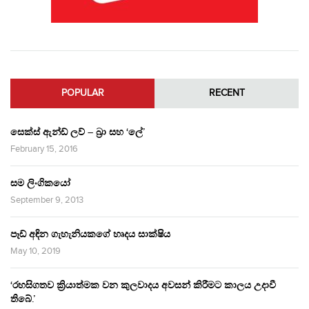
POPULAR
RECENT
සෙක්ස් ඇන්ඩ් ලව් – බ්‍රා සහ ‘ලේ’
February 15, 2016
සම ලිංගිකයෝ
September 9, 2013
පෑඩ් අඳින ගැහැනියකගේ හෘදය සාක්ෂිය
May 10, 2019
‘රහසිගතව ක්‍රියාත්මක වන කුලවාදය අවසන් කිරීමට කාලය උදාවී
තිබේ.’