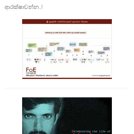
ආරක්ෂාවන්න..!