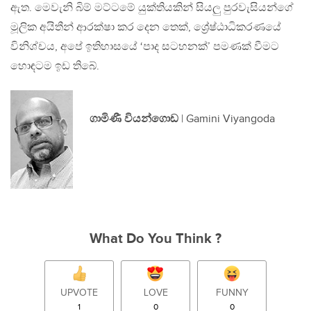
ඇත. මෙවැනි බිම් මට්ටමේ යුක්තියකින් සියලු පුරවැසියන්ගේ
මූලික අයිතීන් ආරක්ෂා කර දෙන තෙක්, ශ්‍රේෂ්ඨාධිකරණයේ
විනිශ්චය, අපේ ඉතිහාසයේ ‘පාද සටහනක්’ පමණක් වීමට
හොඳටම ඉඩ තිබේ.
ගාමිණී වියන්ගොඩ
| Gamini Viyangoda
What Do You Think ?
UPVOTE
LOVE
FUNNY
1
0
0