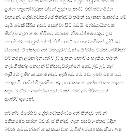
නොව, ඔහුට පහරදීමටත් වට වුණි. පසුව ඔහු අසමින් සිටි
ප්‍රශ්න පත්‍රයත් ඔවුන් විසින් උදුරා ගැනුණි. එහි ගම්‍යාර්ථය
වන්නේ, ශ්‍රේෂ්ඨාධිකරයේ තීන්දුවට තමන් සලකන ආකාරය මේ
යැයි මෙකී පිරිස අපට පෙන්වා සිටි බවයි. ශ්‍රේෂ්ඨාධිකරණ
තීන්දුව ගැන කතා කිරීමට මහජන නියෝජිතයෙකුට ඉඩ
නොදීමේ මොවුන්ගේ ඒ නිහීන චර්යාව තව අඩියක් ඉදිරියට
ගියොත්, ඒ තීන්දුව දුන් විනිසුරුවරුන් මේ පිරිස විසින් ශාරීරිකව
වටකරනු ලබන දිනයත් වැඩි ඈතක නොවිය හැකිය. තමන්
කැමති තීන්දු නොදුන් විනිසුරුවරුන්ගේ ගෙවල්වලට ගල්
ගැසීමේ ඉතිහාසයකුත් අපට ඇති බව මේ වෙලාවේ මතකයට
නැෙඟයි. රනිල් වික්‍රමසිංහ බලය රැකගෙන ඉන්නේ සහ නැවත
බලයට ඒමට අපේක්ෂා කරන්නේ මෙවැනි පිරිසකගේ
ආශීර්වාදයෙනි.
තමන්ට එරෙහිව ශ්‍රේෂ්ඨාධිකරණය දුන් තීන්දුව තමන්
ප්‍රතික්ෂේප කරන බවත්, ඒ තීන්දුව ගැන පසුව උත්තර බඳින
බවත්, මොවුන්ගේ නායකයා වන මහින්ද රාජපක්ෂ කියා ඇත.