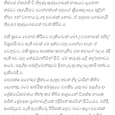
තිස්සේ ඒකරාශී වී තිබුණු කුණුගොඩක් නාසයට දැනෙන
තරමට ගඳගැසීමට පටන්ගත්තේ ඔහුගේ ක්‍රියාකලාපය තුළින්
නිසා, ඉන් වහනය වූ ගඳ පමණක් නොව, ඒ පසුපස ගොඩගැසී
තිබූ අර කුණුගොඩමත් ඉවත් කිරීම ය.
එකී ක්‍රමය වෙනස් කිරීමට හැකියාවක් හෝ උවමනාවක් රනිල්
වික්‍රමසිංහට ඇති බවක් මේ දක්වා ඔහු පෙන්වා නැත. ඒ
වෙනුවට, එකී ක්‍රමය ආරක්ෂා කරගැනීම මත තමාගේ බලය රැඳී
ඇති බව ඔහු තේරුම්ගනිමින් සිටී. මේ කරුණු යළි කල්පනාවට
ආවේ, පසුගිදා පාර්ලිමේන්තුවේ දිගහැරුණු කලබලකාරී තත්වය
දැකීමේදී ය.
රාජපක්ෂ සහෝදර ත්‍රිත්වය ඇතුළු තවත් නිලධාරීන් කිහිප
දෙනෙකු, රටේ ආර්ථික අර්බුදයට වගකිව යුතු බව පසුගිය දා
ශ්‍රේෂ්ඨාධිකරණය තීන්දු කර තිබීම ආශ්‍රයෙන් විපක්ෂ නායක
සජිත් ප්‍රේමදාස ප්‍රශ්නාවලියක් ඉදිරිපත් කරමින් සිටියේය. එහිදී,
ආණ්ඩුවේ මැති ඇමතිවරු පිරිසක් ඔහුට බාධා කළා පමණක්