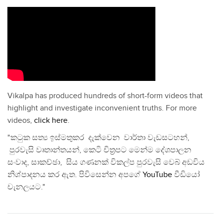
Vikalpa has produced hundreds of short-form videos that
highlight and investigate inconvenient truths. For more
videos,
click here
.
"කටුක සත්‍ය ඉස්මතුකර දැක්වෙන වාර්තා වැඩසටහන්,
පුරවැසි වෘතාන්තයන්, කෙටි චිත්‍රපට මෙන්ම දේශපාලන
සංවාද, සාකච්ඡා, සිය ගණනක් විකල්ප පුරවැසි වෙබ් අඩවිය
නිශ්පාදනය කර ඇත. පිවිසෙන්න අපගේ
YouTube
වීඩියෝ
චැනලයට."