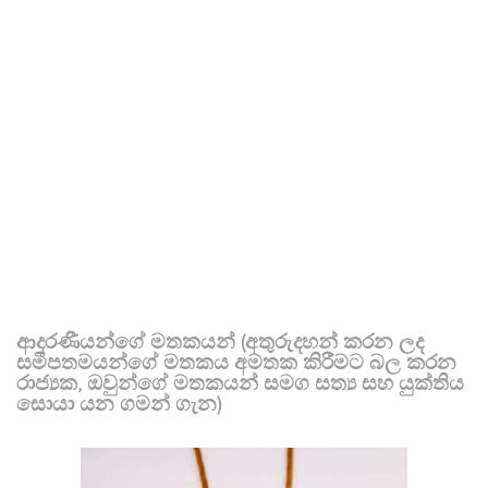
ආදරණීයන්ගේ මතකයන් (අතුරුදහන් කරන ලද
සමීපතමයන්ගේ මතකය අමතක කිරීමට බල කරන
රාජ්‍යක, ඔවුන්ගේ මතකයන් සමග සත්‍ය සහ යුක්තිය
සොයා යන ගමන් ගැන)