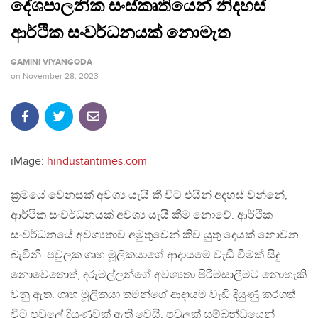
දේශපාලනික සංස්කෘතියෙන් නිදහස්
ආර්ථික සංවර්ධනයක් නොමැත
GAMINI VIYANGODA
on
November 28, 2023
iMage:
hindustantimes.com
ක්‍රමයේ වෙනසක් අවශ්‍ය යැයි කී විට එයින් අදහස් වන්නේ,
ආර්ථික සංවර්ධනයක් අවශ්‍ය යැයි කීම නොවේ. ආර්ථික
සංවර්ධනයේ අවශ්‍යතාව අමුතුවෙන් කිව යුතු දෙයක් නොවන
බැවිනි. පවුලක ගෘහ මූලිකයාගේ ආදායමේ වැඩි වීමක් සිදු
නොවෙතොත්, දරුමල්ලන්ගේ අවශ්‍යතා පිරිමසාලීමට නොහැකි
වනු ඇත. ගෘහ මූලිකයා තමන්ගේ ආදායම වැඩි දියුණු කරගත්
විට පවුලේ දියුණුවක් ඇති වෙයි. පවුලක් සම්බන්ධයෙන්