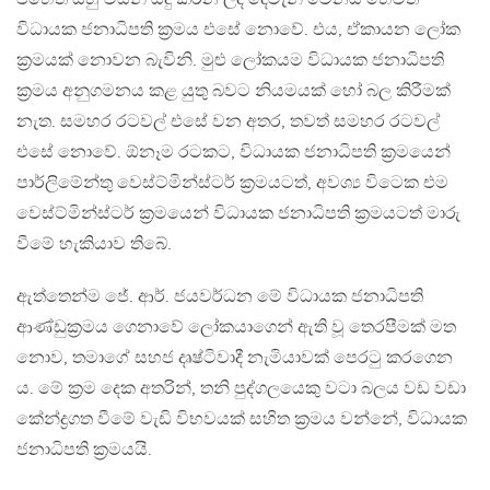
විධායක ජනාධිපති ක්‍රමය එසේ නොවේ. එය, ඒකායන ලෝක
ක්‍රමයක් නොවන බැවිනි. මුළු ලෝකයම විධායක ජනාධිපති
ක්‍රමය අනුගමනය කළ යුතු බවට නියමයක් හෝ බල කිරීමක්
නැත. සමහර රටවල් එසේ වන අතර, තවත් සමහර රටවල්
එසේ නොවේ. ඕනෑම රටකට, විධායක ජනාධිපති ක්‍රමයෙන්
පාර්ලිමේන්තු වෙස්ට්මින්ස්ටර් ක්‍රමයටත්, අවශ්‍ය විටෙක එම
වෙස්ට්මින්ස්ටර් ක්‍රමයෙන් විධායක ජනාධිපති ක්‍රමයටත් මාරු
වීමේ හැකියාව තිබේ.
ඇත්තෙන්ම ජේ. ආර්. ජයවර්ධන මේ විධායක ජනාධිපති
ආණ්ඩුක්‍රමය ගෙනාවේ ලෝකයාගෙන් ඇති වූ තෙරපීමක් මත
නොව, තමාගේ සහජ දෘෂ්ටිවාදී නැමියාවක් පෙරටු කරගෙන
ය. මේ ක්‍රම දෙක අතරින්, තනි පුද්ගලයෙකු වටා බලය වඩ වඩා
කේන්ද්‍රගත වීමේ වැඩි විභවයක් සහිත ක්‍රමය වන්නේ, විධායක
ජනාධිපති ක්‍රමයයි.