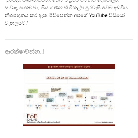
පුරවැසි වෘතාන්තයන්, කෙටි චිත්‍රපට මෙන්ම දේශපාලන
සංවාද, සාකච්ඡා, සිය ගණනක් විකල්ප පුරවැසි වෙබ් අඩවිය
නිශ්පාදනය කර ඇත. පිවිසෙන්න අපගේ
YouTube
වීඩියෝ
චැනලයට."
ආරක්ෂාවන්න..!