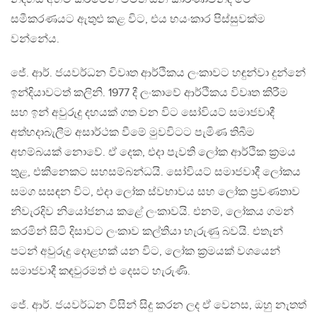
සමීකරණයට ඇතුළු කළ විට, එය භයංකාර පිස්සුවක්ම
වන්නේය.
ජේ. ආර්. ජයවර්ධන විවෘත ආර්ථිකය ලංකාවට හඳුන්වා දුන්නේ
ඉන්දියාවටත් කලිනි. 1977 දී ලංකාවේ ආර්ථිකය විවෘත කිරීම
සහ ඉන් අවුරුදු දහයක් ගත වන විට සෝවියට් සමාජවාදී
අත්හදාබැලීම අසාර්ථක වීමේ මුවවිටට පැමිණ තිබීම
අහම්බයක් නොවේ. ඒ දෙක, එදා පැවති ලෝක ආර්ථික ක්‍රමය
තුළ, එකිනෙකට සහසම්බන්ධයි. සෝවියට් සමාජවාදී ලෝකය
සමග සසඳන විට, එදා ලෝක ස්වභාවය සහ ලෝක ප්‍රවණතාව
නිවැරදිව නියෝජනය කළේ ලංකාවයි. එනම්, ලෝකය ගමන්
කරමින් සිටි දිසාවට ලංකාව කල්තියා හැරුණු බවයි. එතැන්
පටන් අවුරුදු දොළහක් යන විට, ලෝක ක්‍රමයක් වශයෙන්
සමාජවාදී කඳවුරමත් එ දෙසට හැරුණි.
ජේ. ආර්. ජයවර්ධන විසින් සිදු කරන ලද ඒ වෙනස, ඔහු නැතත්