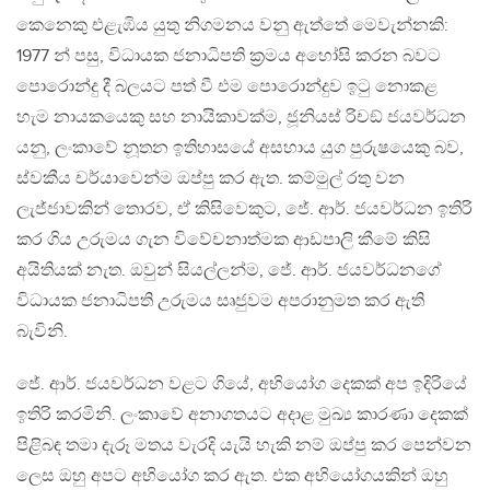
කෙනෙකු එළැඹිය යුතු නිගමනය වනු ඇත්තේ මෙවැන්නකි:
1977 න් පසු, විධායක ජනාධිපති ක්‍රමය අහෝසි කරන බවට
පොරොන්දු දී බලයට පත් වී එම පොරොන්දුව ඉටු නොකළ
හැම නායකයෙකු සහ නායිකාවක්ම, ජූනියස් රිචඞ් ජයවර්ධන
යනු, ලංකාවේ නූතන ඉතිහාසයේ අසහාය යුග පුරුෂයෙකු බව,
ස්වකීය චර්යාවෙන්ම ඔප්පු කර ඇත. කම්මුල් රතු වන
ලැජ්ජාවකින් තොරව, ඒ කිසිවෙකුට, ජේ. ආර්. ජයවර්ධන ඉතිරි
කර ගිය උරුමය ගැන විවේචනාත්මක ආඩපාලි කීමේ කිසි
අයිතියක් නැත. ඔවුන් සියල්ලන්ම, ජේ. ආර්. ජයවර්ධනගේ
විධායක ජනාධිපති උරුමය සෘජුවම අපරානුමත කර ඇති
බැවිනි.
ජේ. ආර්. ජයවර්ධන වළට ගියේ, අභියෝග දෙකක් අප ඉදිරියේ
ඉතිරි කරමිනි. ලංකාවේ අනාගතයට අදාළ මුඛ්‍ය කාරණා දෙකක්
පිළිබඳ තමා දැරූ මතය වැරදි යැයි හැකි නම් ඔප්පු කර පෙන්වන
ලෙස ඔහු අපට අභියෝග කර ඇත. එක අභියෝගයකින් ඔහු