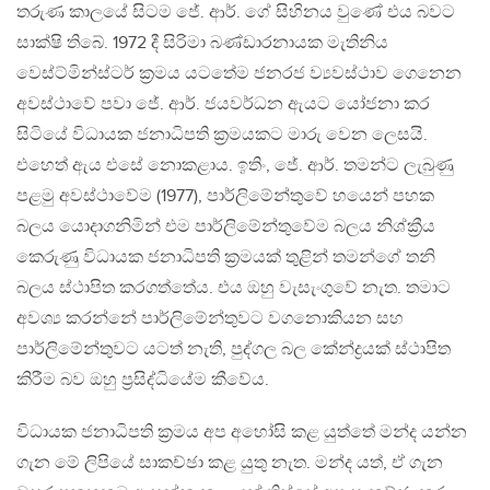
තරුණ කාලයේ සිටම ජේ. ආර්. ගේ සිහිනය වුණේ එය බවට
සාක්ෂි තිබේ. 1972 දී සිරිමා බණ්ඩාරනායක මැතිනිය
වෙස්ට්මින්ස්ටර් ක්‍රමය යටතේම ජනරජ ව්‍යවස්ථාව ගෙනෙන
අවස්ථාවේ පවා ජේ. ආර්. ජයවර්ධන ඇයට යෝජනා කර
සිටියේ විධායක ජනාධිපති ක්‍රමයකට මාරු වෙන ලෙසයි.
එහෙත් ඇය එසේ නොකළාය. ඉතිං, ජේ. ආර්. තමන්ට ලැබුණු
පළමු අවස්ථාවේම (1977), පාර්ලිමේන්තුවේ හයෙන් පහක
බලය යොදාගනිමින් එම පාර්ලිමේන්තුවේම බලය නිශ්ක්‍රීය
කෙරුණු විධායක ජනාධිපති ක්‍රමයක් තුළින් තමන්ගේ තනි
බලය ස්ථාපිත කරගත්තේය. එය ඔහු වැසැංගුවේ නැත. තමාට
අවශ්‍ය කරන්නේ පාර්ලිමේන්තුවට වගනොකියන සහ
පාර්ලිමේන්තුවට යටත් නැති, පුද්ගල බල කේන්ද්‍රයක් ස්ථාපිත
කිරීම බව ඔහු ප්‍රසිද්ධියේම කීවේය.
විධායක ජනාධිපති ක්‍රමය අප අහෝසි කළ යුත්තේ මන්ද යන්න
ගැන මේ ලිපියේ සාකච්ඡා කළ යුතු නැත. මන්ද යත්, ඒ ගැන