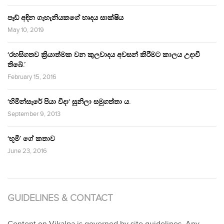
පෑඩ් අඳින ගැහැනියකගේ හෘදය සාක්ෂිය
May 10, 2019
‘රහසිගතව ක්‍රියාත්මක වන කුලවාදය අවසන් කිරීමට කාලය උදාවී
තිබේ.’
February 15, 2016
‘හිමින්සැරේ පියා විදා‘ සුනිලා සමුගත්තා ය.
September 9, 2013
‘භූමි’ ගේ කතාව
June 23, 2016
GUIDELINES & CONTACT