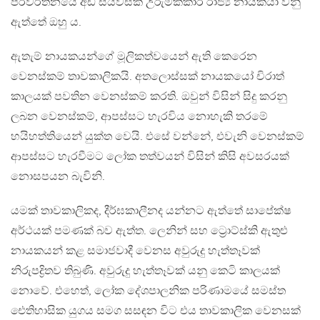
පරිවර්තනයේ අඩ සියවසක උරුමක්කාර රාජ්‍ය නායකයා වනු
ඇත්තේ ඔහු ය.
ඇතැම් නායකයන්ගේ මූලිකත්වයෙන් ඇති කෙරෙන
වෙනස්කම් තාවකාලිකයි. අතලොස්සක් නායකයෝ චිරාත්
කාලයක් පවතින වෙනස්කම් කරති. ඔවුන් විසින් සිදු කරනු
ලබන වෙනස්කම්, ආපස්සට හැරවිය නොහැකි තරමේ
හයිහත්තියෙන් යුක්ත වෙයි. එසේ වන්නේ, එවැනි වෙනස්කම්
ආපස්සට හැරවීමට ලෝක තත්වයන් විසින් කිසි අවසරයක්
නොසපයන බැවිනි.
යමක් තාවකාලිකද, දීර්ඝකාලීනද යන්නට ඇත්තේ සාපේක්ෂ
අර්ථයක් පමණක් බව ඇත්ත. ලෙනින් සහ ට්‍රොට්ස්කි ඇතුළු
නායකයන් කළ සමාජවාදී වෙනස අවුරුදු හැත්තෑවක්
නිරුපද්‍රිතව තිබුණි. අවුරුදු හැත්තෑවක් යනු කෙටි කාලයක්
නොවේ. එහෙත්, ලෝක දේශපාලනික පරිණාමයේ සමස්ත
ඓතිහාසික යුගය සමග සසඳන විට එය තාවකාලික වෙනසක්