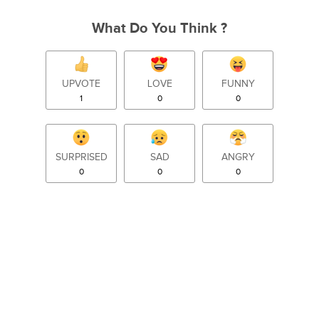
What Do You Think ?
UPVOTE
LOVE
FUNNY
1
0
0
SURPRISED
SAD
ANGRY
0
0
0