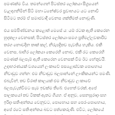
පමණක්ම විය. තමන්ගෙන් පිටස්තර ලෝකයා සීග්‍රයෙන්
වැලඳගනිමින් සිටි මහා ධනේෂ්වර ප්‍රවාහයට යට නොවී
සිටීමට තරම් ඒ සමාජවාදී වෙනස ශක්තිමත් නොවුණි.
එය සම්පිණ්ඩනය කළොත් මෙසේ ය: යම් රටක ඇති කෙරෙන
හුදකලා වෙනසක්, පිටස්තර ලෝකයා සමග ප්‍රතිමල්ලවකාරීව
තරග නොවදින තාක් කල්, නිරුපද්‍රිතව පැවතිය හැකිය. එකී
වෙනස, බාහිර ලෝකයා කෙරෙහි නොව, එකී රට කෙරෙහි
පමණක් බලපෑම් ඇති කෙරෙන වෙනසක් වීම ඊට හේතුවයි.
උදාහරණයක් වශයෙන් ලංකාවේ පසළොස්වක පොහොය
නිවාඩුව ගන්න: එම නිවාඩුව බලපාන්නේ ලාංකිකයන්ට පමණි.
එබැවින්, තව චිරාත් කාලයක් එම නිවාඩුව ලංකාවේ
බලපැවැත්වීමට සෑම ඉඩක්ම තිබේ. එහෙත් වරක්, අපේ
පාලකයෝ තව ටිකක් ඈතට ගියහ. ඒ අනුව, සෙනසුරාදා සහ
ඉරිදා සති-අන්තය වෙනුවට, පොහොය සහ පෙර-පොහොය,
අපේ රටේ සති-අන්තය බවට පත්කෙරුණි. එවිට, ලෝකයේ