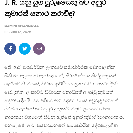
J. R. යනු යුග පුරුෂයෙකු බව අනුර
කුමාරත් සනාථ කරාවිද?
GAMINI VIYANGODA
on
April 12, 2025
ජේ. ආර්. ජයවර්ධන ලංකාවේ සමාජාර්ථික-දේශපාලනික
සිතියම අලූතෙන් ඇන්දේය. ඒ, තීරණාත්මක තීන්දු දෙකක්
ගැනීමෙනි. එකක්, විවෘත ආර්ථිකය ලංකාවට හඳුන්වා දීමයි.
දෙවැන්න, ලංකාවට විධායක ජනාධිපති ආණ්ඩු ක්‍රමයක්
හඳුන්වා දීමයි. මේ පරිවර්තන දෙකට වයස අවුරුදු පනහක්
පිරීමට ඇත්තේ තව අවුරුදු තුනයි. එදාට ලංකාවේ රාජ්‍ය
නායකයා වශයෙන් සිටිනු ඇත්තේ අනුර කුමාර දිසානායක ය.
එනම්, ජේ. ආර්. ජයවර්ධනගේ සමාජාර්ථික-දේශපාලනික