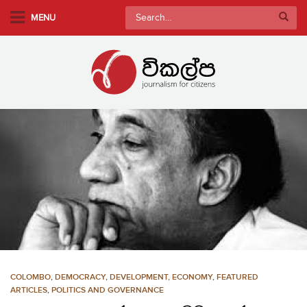
S
Search
MENU
k
for:
i
p
t
o
m
a
i
n
c
o
n
t
e
n
COLOMBO
,
DEMOCRACY
,
DEVELOPMENT, ECONOMY
,
FEATURED
t
ARTICLES
,
POLITICS AND GOVERNANCE