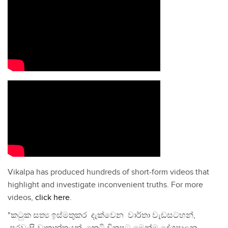
Vikalpa has produced hundreds of short-form videos that
highlight and investigate inconvenient truths. For more
videos,
click here
.
"කටුක සත්‍ය ඉස්මතුකර දැක්වෙන වාර්තා වැඩසටහන්,