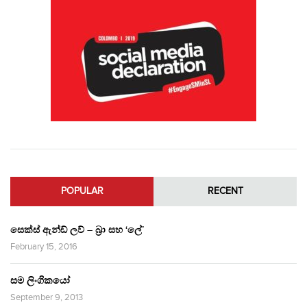
POPULAR
RECENT
සෙක්ස් ඇන්ඩ් ලව් – බ්‍රා සහ ‘ලේ’
February 15, 2016
සම ලිංගිකයෝ
September 9, 2013