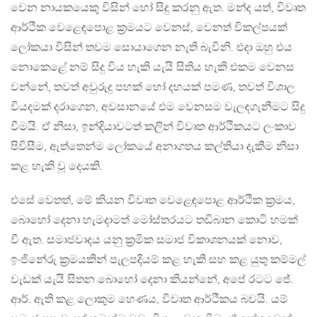
වෙන නායකයෙකු විසින් හෝ සිදු කරනු ඇත. මන්ද යත්, විවෘත
ආර්ථික වෙළෙඳපොළ ක්‍රමයට වෙනස්, වෙනත් විකල්පයක්
ලෝකයා විසින් තවම සොයාගෙන නැති බැවිනි. එදා ඔහු එය
නොකෙළේ නම් සිදු විය හැකි යැයි සිතිය හැකි එකම වෙනස
වන්නේ, තවත් අවුරුදු පහක් හෝ දහයක් පමණ, තවත් විශාල
වියදමක් දරාගෙන, අවසානයේ එම වෙනසම වැලඳගැනීමට සිදු
වීමයි. ඒ නිසා, ඉන්දියාවටත් කලින් විවෘත ආර්ථිකයට ලංකාව
පිවිසීම, ඇත්තෙන්ම ලෝකයේ අනාගතය කල්තියා දැකීම නිසා
කළ හැකි වූ දෙයකි.
එසේ වෙතත්, මේ කියන විවෘත වෙළෙඳපොළ ආර්ථික ක්‍රමය,
බොහෝ දෙනා හැමදාමත් මෝස්තරයට තඩිබාන කොටි හමක්
වී ඇත. සමාජවාදය යනු ක්‍රමික සමාජ විකාශනයක් නොව,
ඉංජිනේරු ක්‍රමයකින් පැලපදියම් කළ හැකි සහ කළ යුතු කම්මල්
වැඩක් යැයි සිතන බොහෝ දෙනා කියන්නේ, අපේ රටට ජේ.
ආර්. ඇති කළ ලොකුම හෙණය, විවෘත ආර්ථිකය බවයි. යම්