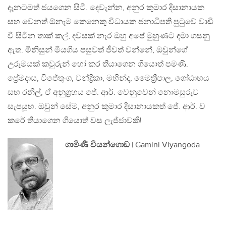
දැනටමත් ජයගෙන සිටී. දෙවැන්න, අනුර කුමාර දිසානායක
සහ වෙනත් ඕනෑම කෙනෙකු විධායක ජනාධිපති පුටුවේ වාඩි
වී සිටින තාක් කල්, දවසක් නෑර ඔහු අපේ මුහුණට දමා ගසනු
ඇත. මිනිසුන් මියගිය පසුවත් ජීවත් වන්නේ, ඔවුන්ගේ
උරුමයක් කවුරුන් හෝ කර තියාගෙන ගියොත් පමණි.
ප්‍රේමදාස, විජේතුංග, චන්ද්‍රිකා, මහින්ද, මෛත්‍රීපාල, ගෝඨාභය
සහ රනිල්, ඒ අනුග්‍රහය ජේ. ආර්. වෙනුවෙන් නොමසුරුව
සැපයූහ. ඔවුන් සේම, අනුර කුමාර දිසානායකත් ජේ. ආර්. ව
කරේ තියාගෙන ගියොත් වස ලැජ්ජාවකි!
ගාමිණී වියන්ගොඩ
| Gamini Viyangoda