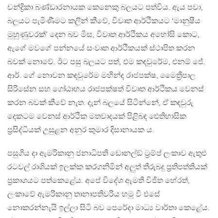
චන්ද්‍රිකා බණ්ඩාරනායක කෙනෙකු බලයට පත්විය. ඇය පවා,
බලයට පැමිණීමට කලින් කීවේ, විවෘත ආර්ථිකයට ‘මානුෂීය
මුහුණුවරක්’ දෙන බව මිස, විවෘත ආර්ථිකය අහෝසි කොට,
ඇගේ මවගේ පන්නයේ සංවෘත ආර්ථිකයක් ස්ථාපිත කරන
බවක් නොවේ. ඊට පසු බලයට පත්, එම කඳවුරේම, එනම් ජේ.
ආර්. ගේ නොවන කඳවුරේම මහින්ද රාජපක්ෂ, මෛත්‍රීපාල
සිරිසේන සහ ගෝඨාභය රාජපක්ෂත් විවෘත ආර්ථිකය වෙනස්
කරන බවක් කීවේ නැත. දැන් බලයේ සිටින්නේ, ඒ කඳවුරු
දෙකටම වෙනස් ආර්ථික මතවාදයක් පිළිබඳ ඓතිහාසික
ප්‍රසිද්ධියක් උසුළන අනුර කුමාර දිසානායක ය.
පසුගිය දා ඇමරිකානු ජනාධිපති ඩොනල්ඞ් ට්‍රම්ප් ලංකාව ඇතුළු
රටවල් රාශියක් ඉලක්ක කරගනිමින් අලුත් තීරුබදු ප්‍රතිපත්තියක්
ප්‍රකාශයට පත්කෙළේය. අපේ විදේශ ඇමති විජිත හේරත්,
ලංකාවේ ඇමරිකානු තානාපතිවරිය හමු වී එසේ
නොකරන්නැයි ඉල්ලා සිටි බව පෙරේදා මාධ්‍ය වාර්තා කෙළේය.