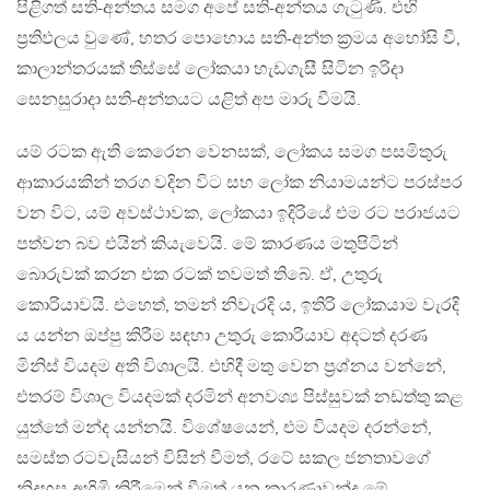
පිළිගත් සති-අන්තය සමග අපේ සති-අන්තය ගැටුණි. එහි
ප්‍රතිඵලය වුණේ, හතර පොහොය සති-අන්ත ක්‍රමය අහෝසි වී,
කාලාන්තරයක් තිස්සේ ලෝකයා හැඩගැසී සිටින ඉරිදා
සෙනසුරාදා සති-අන්තයට යළිත් අප මාරු වීමයි.
යම් රටක ඇති කෙරෙන වෙනසක්, ලෝකය සමග පසමිතුරු
ආකාරයකින් තරග වදින විට සහ ලෝක නියාමයන්ට පරස්පර
වන විට, යම් අවස්ථාවක, ලෝකයා ඉදිරියේ එම රට පරාජයට
පත්වන බව එයින් කියැවෙයි. මේ කාරණය මතුපිටින්
බොරුවක් කරන එක රටක් තවමත් තිබේ. ඒ, උතුරු
කොරියාවයි. එහෙත්, තමන් නිවැරදි ය, ඉතිරි ලෝකයාම වැරදි
ය යන්න ඔප්පු කිරීම සඳහා උතුරු කොරියාව අදටත් දරණ
මිනිස් වියදම අති විශාලයි. එහිදී මතු වෙන ප්‍රශ්නය වන්නේ,
එතරම් විශාල වියදමක් දරමින් අනවශ්‍ය පිස්සුවක් නඩත්තු කළ
යුත්තේ මන්ද යන්නයි. විශේෂයෙන්, එම වියදම දරන්නේ,
සමස්ත රටවැසියන් විසින් වීමත්, රටේ සකල ජනතාවගේ
නිදහස අහිමි කිරීමෙන් වීමත් යන කාරණාවන්ද මේ