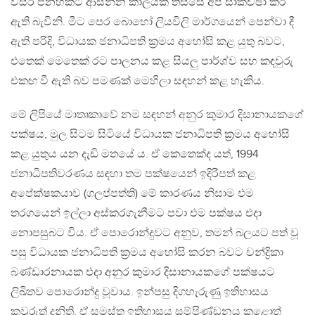
වසර පනහකට ආසන්න කාලයක් තිස්සේ අප සාකච්ඡා කර
ඇති බැවිනි. මීට පෙර බොහෝ ලියවිලි මාර්ගයෙන් පෙන්වා දී
ඇති පරිදි, විධායක ජනාධිපති ක්‍රමය අහෝසි කළ යුතු බවට,
එතෙක් මෙතෙක් රට පාලනය කළ සියලු පාර්ශ්ව සහ කඳවුරු
එකඟ වී ඇති බව පමණක් මෙහිලා සඳහන් කළ හැකිය.
මේ ලිපියේ මාතෘකාවේ නම සඳහන් අනුර කුමාර දිසානායකගේ
පක්ෂය, මුල සිටම සිටියේ විධායක ජනාධිපති ක්‍රමය අහෝසි
කළ යුතුය යන දැඩි මතයේ ය. ඒ කෙතෙක්ද යත්, 1994
ජනාධිපතිවරණය සඳහා තම පක්ෂයෙන් ඉදිරිපත් කළ
අපේක්ෂකයාව (ගලප්පත්ති) මේ කාරණය නිසාම එම
තරගයෙන් ඉල්ලා අස්කරගැනීමට පවා එම පක්ෂය එදා
නොපසුබට විය. ඒ පොරොන්දුවට අනුව, තමන් බලයට පත් වූ
පසු විධායක ජනාධිපති ක්‍රමය අහෝසි කරන බවට චන්ද්‍රිකා
බණ්ඩාරනායක එදා අනුර කුමාර දිසානායකගේ පක්ෂයට
ලිඛිතව පොරොන්දු වූවාය. ඉන්පසු දිගහැරුණු ඉතිහාසය
කවුරුත් දනිති. ඒ සමස්ත ඉතිහාසය සම්පිණ්ඩනය කළොත්