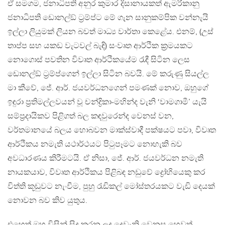
ඒ සමගම, ජනාධිපති අනුර කුමාර දිසානායකත් ඇමරිකානු
ජනාධිපති ඩොනල්ඞ් ට්‍රම්ප්ට මේ ගැන සානුකම්පික වන්නැයි
ඉල්ලා ලියුමක් ලියන බවත් මාධ්‍ය වාර්තා කෙළේය. එනම්, (උස්
තාප්ප සහ යකඩ වැටවල් බැඳි) සංවෘත ආර්ථික ක්‍රමයකට
නොගොස් පවතින විවෘත ආර්ථිකයේම රැඳී සිටින ලෙස
ඩොනල්ඞ් ට්‍රම්ප්ගෙන් ඉල්ලා සිටින බවයි. මේ කරුණු සියල්ල
මා කීවේ, ජේ. ආර්. ජයවර්ධනගෙන් පමණක් නොව, ඔහුගේ
ඉඳුරා ප්‍රතිමල්ලවයන් වූ චන්ද්‍රිකා-මහින්ද වැනි ‘වාමගාමී’ යැයි
සම්ප්‍රදායිකව පිළිගත් බල කඳවුරෙන්ද වෙනස් වන,
වර්තමානයේ බලය හොබවන මාක්ස්වාදී පක්ෂයට පවා, විවෘත
ආර්ථිකය නමැති යථාර්ථයට පිටුපෑමට නොහැකි බව
අවධාරණය කිරීමටයි. ඒ නිසා, ජේ. ආර්. ජයවර්ධන නමැති
නායකයාව, විවෘත ආර්ථිකය පිළිබඳ නඩුවේ ද්‍රෝහියෙකු කර
විත්ති කූඩුවට නැංවීම, පුහු රැඩිකල් මෝස්තරයකට වැඩි දෙයක්
නොවන බව කිව යුතුය.
එහෙත් ඔහු විසින් සිදු කරන ලද දෙවැනි වෙනස හෙවත්