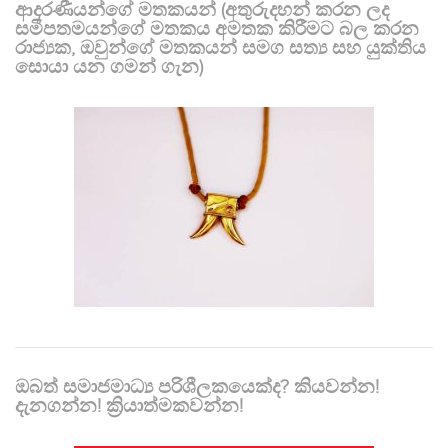
ආදරණීයන්ගේ මතකයන් (අතුරුදහන් කරන ලද
සමීපතමයන්ගේ මතකය අමතක කිරීමට බල කරන
රාජ්‍යක, ඔවුන්ගේ මතකයන් සමග සත්‍ය සහ යුක්තිය
සොයා යන ගමන් ගැන)
ඔබත් සමාජමාධ්‍ය පරිශීලකයෙක්ද? කියවන්න!
දැනගන්න! ක්‍රියාත්මකවන්න!