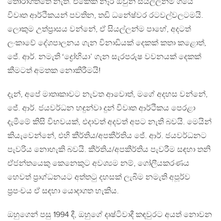
තෝරාගත්තේ නැත. එකෙක් නෑර ඔවුන් සියල්ලන්ම ගියේ
විවෘත ආර්ථිකයන් පවතින, තඩි ධනේෂ්වර රටවල්වලටමයි.
ලොකුම උත්ප්‍රාසය වන්නේ, ඒ සියල්ලන්ම පාහේ, අදටත්
ලංකාවේ දේශපාලනය ගැන විනාඩියක් දෙකක් කතා කළොත්,
ජේ. ආර්. නමැති ‘ද්‍රෝහියා’ ගැන සැරපරුෂ වවනයක් දෙකක්
කීමටත් අමතක නොකිරීමයි!
දැන්, අපේ මාතෘකාවට නැවත ආවොත්, මගේ අදහස වන්නේ,
ජේ. ආර්. ජයවර්ධන හඳුන්වා දුන් විවෘත ආර්ථිකය පෙරළා
දැමීමේ කිසි විභවයක්, එදාවත් අදවත් අපට නැති බවයි. මෙයින්
කියැවෙන්නේ, එහි කීර්තිය/අපකීර්තිය ජේ. ආර්. ජයවර්ධනට
පැවරිය නොහැකි බවයි. කීර්තිය/අපකීර්තිය පැවරීම සඳහා තනි
ඒජන්තයෙකු කෙනෙකුට අවශ්‍යම නම්, ගෝලීයකරණය
හෙවත් ප්‍රාග්ධනයට අත්තටු දහසක් ලැබීම නමැති අපූර්ව
ප්‍රපංචය ඒ සඳහා යොදාගත හැකිය.
ඔහුගෙන් පසු 1994 දී, ඔහුගේ දෘෂ්ටිවාදී කඳවුරට අයත් නොවන