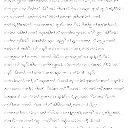
සමාජ ප්‍රපංචයක් තමන්ට වඩා විශාල වන විට, ඒ හේතුවෙන්
එම ප්‍රපංචය විස්තර කිරීමට තියා ඒ දිසාව දෙස ඇස් ඇර බැලීමට
ආයාසයක් ගැනීමට තරම්වත් නොහැකියාවක් හෝ
කම්මැලිකමක් කෙනෙකුට ඇති වන විට මිනිසුන් කරන්නේ,
වචනයකින් හෝ දෙකකින් ඒ සමස්ත ප්‍රපංචය ‘විග්‍රහ’ කිරීමට
යත්න දැරීමයි. මාක්ස්වාදය ගැඹුරින් දැනගෙන, ඒ ආශ්‍රයෙන්
තමාගේ දෘෂ්ටිවාදී නැමියාව සකසාගෙන, සමාජවාදය
වෙනුවෙන් සදහට පෙනී සිටින අතලොස්ස හැරුණු විට,
වාමවාදී යැයි කියන අතිබහුතරය ‘සමාජවාදය එකම නිට්ටාව’
යැයි කියන්නේ සහ ‘ධනවාදය භංග වේවා!’ යැයි
මොරදෙන්නේ, ඒ දෙකෙන් එකක් ගැනවත් ආතක්පාතක් නැතිව
බව පෙනෙන්ට තිබේ. විවෘත ආර්ථිකයට තවමත් තඩිබාන මගේ
බොහෝ යහළුවන් ලංකාව හැරගියේ, ලංකාව ‘විවෘත’ වීමේ
ආනිශංසයෙනි. එහෙත් ඒ කිසිවෙක්, තමාගේ ඊළඟ
ගමනාන්තය වශයෙන් කිසි සංවෘත (උතුරු කොරියාව, කියුබාව,
එදා චීනය හෝ එදා සෝවියට් දේශයට අයත්) රටක්