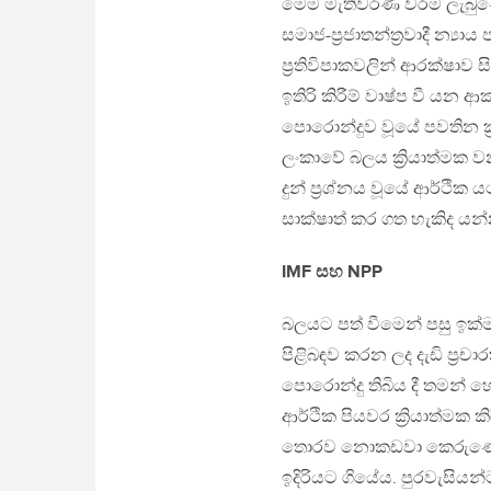
මෙම මැතිවරණ වරම ලැබුණේ 
සමාජ-ප්‍රජාතන්ත්‍රවාදී න්‍යාය
ප්‍රතිවිපාකවලින් ආරක්ෂාව
ඉතිරි කිරීම් වාෂ්ප වී ය
පොරොන්දුව වූයේ පවතින ක්
ලංකාවේ බලය ක්‍රියාත්මක 
දුන් ප්‍රශ්නය වූයේ ආර්ථික
සාක්ෂාත් කර ගත හැකිද යන්
IMF සහ NPP
බලයට පත් වීමෙන් පසු ඉක්ම
පිළිබඳව කරන ලද දැඩි ප්‍රචාර
පොරොන්දු තිබිය දී තමන් හ
ආර්ථික පියවර ක්‍රියාත්මක
තොරව නොකඩවා කෙරුණේය. ආ
ඉදිරියට ගියේය. පුරවැසියන