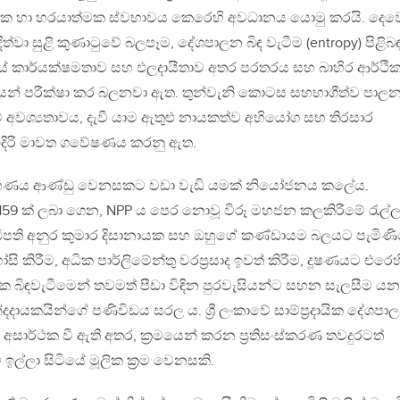
ක හා හරයාත්මක ස්වභාවය කෙරෙහි අවධානය යොමු කරයි. දෙව
ිත්වා සුළි කුණාටුවේ බලපෑම, දේශපාලන බිඳ වැටීම (entropy) පිළිබ
්තියේ කාර්යක්ෂමතාව සහ ඵලදායීතාව අතර පරතරය සහ බාහිර ආර්ථි
්ථයන් පරීක්ෂා කර බලනවා ඇත. තුන්වැනි කොටස සහභාගීත්ව පාල
ේ අවශ්‍යතාවය, දැවී යාම ඇතුළු නායකත්ව අභියෝග සහ තිරසාර
දිරි මාවත ගවේෂණය කරනු ඇත.
‍රහණය ආණ්ඩු වෙනසකට වඩා වැඩි යමක් නියෝජනය කලේය.
 159 ක් ලබා ගෙන, NPP ය පෙර නොවූ විරූ මහජන කලකිරීමේ රැල්ල
ිපති අනුර කුමාර දිසානායක සහ ඔහුගේ කණ්ඩායම බලයට පැමිණ
 කිරීම, අධික පාර්ලිමේන්තු වරප්‍රසාද ඉවත් කිරීම, දූෂණයට එරෙ
ික බිඳවැටීමෙන් තවමත් පීඩා විඳින පුරවැසියන්ට සහන සැලසීම යන
න්දදායකයින්ගේ පණිවිඩය සරල ය. ශ්‍රී ලංකාවේ සාම්ප්‍රදායික දේශපා
 අසාර්ථක වී ඇති අතර, ක්‍රමයෙන් කරන ප්‍රතිසංස්කරණ තවදුරටත්
ඉල්ලා සිටියේ මූලික ක්‍රම වෙනසකි.