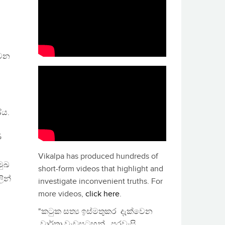
 වන
ේය.
ණ
Vikalpa has produced hundreds of
මුඛ
short-form videos that highlight and
ින්
investigate inconvenient truths. For
more videos,
click here
.
"කටුක සත්‍ය ඉස්මතුකර දැක්වෙන
වාර්තා වැඩසටහන්, පුරවැසි