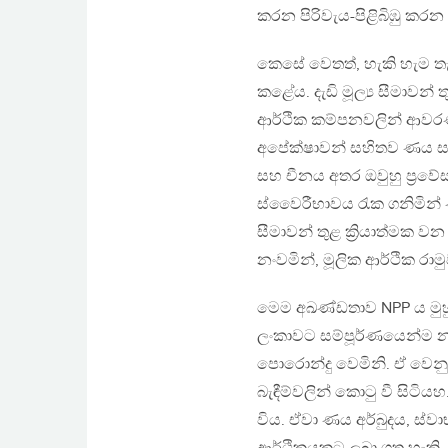
කරන පිරිවැය-පිළිබිඹු කර
කෙසේ වෙතත්, හැකි හැම ත
කළේය. දැඩි මූල්‍ය සීමාවන
ආර්ථික කම්පනවලින් ආවරණ
අපේක්ෂාවන් සහිතව ණය සහ
සහ චීනය අතර ඔවුහු ප්‍රවේ
ස්වෛරීභාවය රැක ගනිමින් 
සීමාවන් තුළ ක්‍රියාත්මක ව
නංවමින්, මූලික ආර්ථික ර
මෙම අඛණ්ඩතාව NPP ය මුහුණ 
ලංකාවට සම්පූර්ණයෙන්ම න
පොරොන්දු වෙමිනි. ඒ වෙනුව
බැඳීම්වලින් කොටු වී සිටියහ
විය. ඒවා ණය අර්බුදය, ස්ව