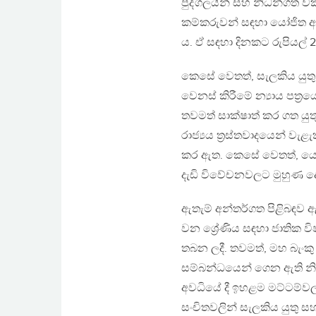
පුද්ගලයින් සහ නිධන්ගත වක
කම්කරුවන් සඳහා යෝජිත අ
ය. ඒ සඳහා දිනකට රුපියල් 
කෙසේ වෙතත්, සැලකිය යුතු
වෙනස් කිරීමේ න්‍යාය පත්‍ර
තවමත් සාක්ෂාත් කර ගත යුතු
රාජ්‍යය ත්‍රස්තවාදයෙන් වැ
කර ඇත. කෙසේ වෙතත්, යෝජ
දැඩි විවේචනවලට මුහුණ දෙ
ඇතැම් අන්තර්ගත පිළිබඳව ඇත
වන ශ්‍රේණිය සඳහා ජාතික වි
තබන ලදී. තවමත්, මහ බැංකු
සම්බන්ධයෙන් ගෙන ඇති නිශ්ච
අවධියේ දී ඉහළම මට්ටම්වල 
සංචිතවලින් සැලකිය යුතු සහ