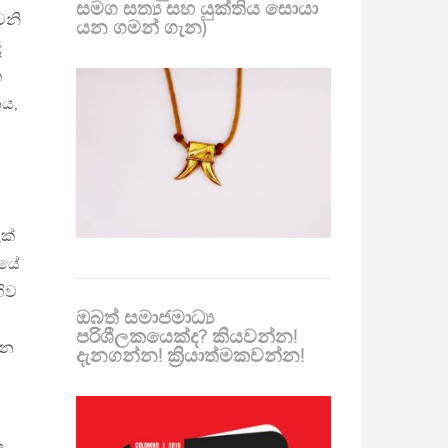
සමග සත්‍ය සහ යුක්තිය සොයා
ෙනි
යන ගමන් ගැන)
ඳ
ක
නය,
ක්
ියේ
හිව
ඔබත් සමාජමාධ්‍ය
පරිශීලකයෙක්ද? කියවන්න!
ලන
දැනගන්න! ක්‍රියාත්මකවන්න!