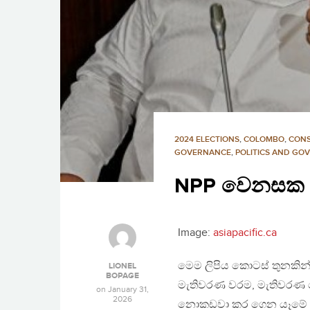
2024 ELECTIONS
,
COLOMBO
,
CONS
GOVERNANCE
,
POLITICS AND GO
NPP වෙනසක පො
Image:
asiapacific.ca
මෙම ලිපිය කොටස් තුනකින්
LIONEL
BOPAGE
මැතිවරණ වරම, මැතිවරණ පොර
on
January 31,
2026
නොකඩවා කර ගෙන යෑමේ පර