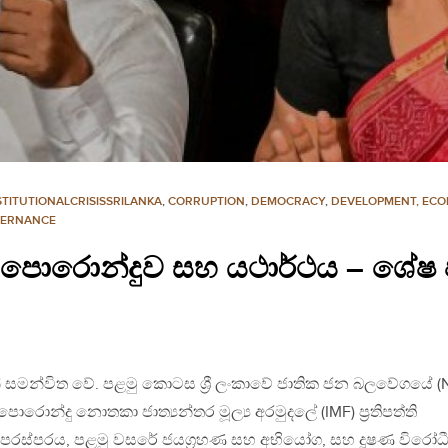
TITUTIONALCRISISSRILANKA
,
CORRUPTION
,
DEMOCRACY
,
DEVELOPMENT, EC
VERNANCE
රොන්දුව සහ යථාර්ථය – ශේෂ පත
 සමන්විත වේ. පළමු කොටස ශ්‍රී ලංකාවේ ජාතික ජන බලවේගයේ (
ොන්දු නොතකා ජාත්‍යන්තර මූල්‍ය අරමුදලේ (IMF) ප්‍රතිපත්ති
ස්පරය, පළමු වසරේ ජයග්‍රහණ සහ අභියෝග, සහ දූෂණ විරෝධ