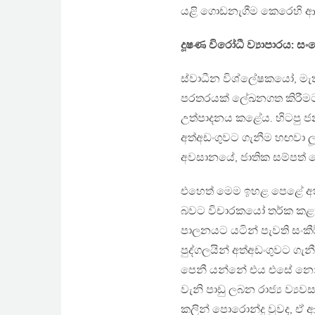
යළි ගොඩනැගීම කෙරෙහි ආ
දූෂණ විරෝධී ව්‍යාපාරය: 
ස්වාධීන විශ්ලේෂකයෝ, මැති
පරතරයක් ලේඛනගත කිරීමට 
උත්පාදනය කළේය. හිටපු ජනාධ
අත්අඩංගුවට ගැනීම හඟවා ල
අවසානයේ, ජාතික සම්පත් කො
එහෙත් මෙම ඉහළ පෙළේ අත්
බවට විචාරකයෝ තර්ක කළහ. 
පාලනයට යටින් පැවති සංකීර්ණ
පුද්ගලයින් අත්අඩංගුවට ගැ
පෙනී යන්නේ එය එසේ නොවන බ
වැනි පාඩු ලබන රාජ්‍ය ව්‍ය
කලින් පොරොන්දු වුවද, ඒ ආ