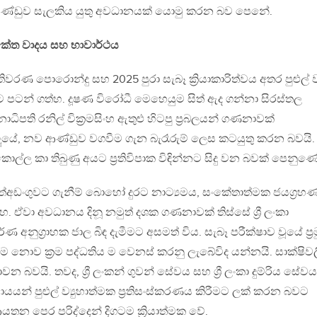
ණ්ඩුව සැලකිය යුතු අවධානයක් යොමු කරන බව පෙනේ.
සංකේත වාදය සහ භාවාර්ථය
වරණ පොරොන්දු සහ 2025 පුරා සැබෑ ක්‍රියාකාරිත්වය අතර පුළුල්
පටන් ගත්හ. දූෂණ විරෝධී මෙහෙයුම සිත් ඇද ගන්නා සිරස්තල
ිපති රනිල් වික්‍රමසිංහ ඇතුළු හිටපු ප්‍රබලයන් ගණනාවක්
ූයේ, නව ආණ්ඩුව වගවීම ගැන බැරෑරුම් ලෙස කටයුතු කරන බවයි.
ල්ල කා තිබුණු අයට ප්‍රතිවිපාක විඳින්නට සිදු වන බවක් පෙනුණ
අඩංගුවට ගැනීම් බොහෝ දුරට නාට්‍යමය, සංකේතාත්මක ජයග්‍රහ
ඒවා අවධානය දිනූ නමුත් දශක ගණනාවක් තිස්සේ ශ්‍රී ලංකා
 අනුග්‍රාහක ජාල බිඳ දැමීමට අසමත් විය. සැබෑ පරීක්ෂාව වූයේ ප්‍ර
නීම නොව ක්‍රම පද්ධතිය ම වෙනස් කරනු ලැබේවිද යන්නයි. සාක්ෂිවල
වයි. තවද, ශ්‍රී ලංකන් ගුවන් සේවය සහ ශ්‍රී ලංකා දුම්රිය සේවය
වසායයන් පුළුල් ව්‍යුහාත්මක ප්‍රතිසංස්කරණය කිරීමට ලක් කරන බවට
යතන පෙර පරිද්දෙන් දිගටම ක්‍රියාත්මක වේ.