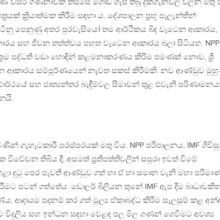
වසර ගණනාවක් තිස්සේ ගොඩ ගැසී තිබූ දුක්ගැනවිලි වලින් මතු 
 පත්‍රයක් ක්‍රියාත්මක කිරීම සඳහා ය. දේශපාලන ප්‍රභූ පැලැන්තීන්
 සිටිනු පෙනුණු අතර පුරවැසියෝ තම ආර්ථිකය බිඳ වැටෙන ආකාරය,
න ආකාරය සහ ජීවන තත්ත්වය පහත වැටෙන ආකාරය බලා සිටියහ. NPP
‍රම පද්ධති වඩා හොඳින් කළමනාකරණය කිරීම පමණක් නොව, ශ්‍රී
වන ආකාරය සම්පූර්ණයෙන් නැවත සකස් කිරීමකි. නව ආණ්ඩුව මුහ
 යථාර්ථයේ සහ ජාත්‍යන්තර බැඳීම්වල සීමාවන් තුළ එවැනි පරිණාමනය
නයි.
ණින් ගැහැටකාරී පරස්පරයක් මතු විය. NPP පරිපාලනය, IMF ගිවිස
ක විවේචන තිබිය දී, අසමත් ප්‍රතිපත්තිවලින් සපුරා ඉවත් වීමේ
ෙළා දුටු පෙර පැවති ආණ්ඩුව ගත් හා ඒ හා සමාන වැනි මහා පරිමා
 කිරීමට පටන් ගත්තේය. ඩොලර් බිලියන තුනේ IMF ඇප දීම බාධාවකින
දායම පදනම් කර ගත් මූල්‍ය ඒකාබද්ධ කිරීම සැලසුම් කළ අන
්ට විදුලිය සහ ඉන්ධන සඳහා වෙළඳ පල මිල ගණන් ගෙවීමට අවශ්‍ය