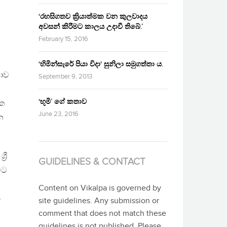
‘රහසිගතව ක්‍රියාත්මක වන කුලවාදය
අවසන් කිරීමට කාලය උදාවී තිබේ.’
February 15, 2016
‘හිමින්සැරේ පියා විදා‘ සුනිලා සමුගත්තා ය.
යාව
September 9, 2013
‘භූමි’ ගේ කතාව
ික
June 23, 2016
න
රී
GUIDELINES & CONTACT
මට
Content on Vikalpa is governed by
්
site guidelines. Any submission or
comment that does not match these
guidelines is not published. Please