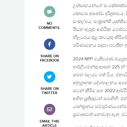
උත්සාහයන්ගේ සංකේතාත්ම
කොටස අඛණ්ඩ දරිද්‍රතාවය, ද
සංකල්පය, සංක්‍රාන්ති යුක
NO
COMMENTS
.
පීඩන ඇතුළු ආර්ථික යථාර
නිලධරය තුළ කටයුතු කිරීම
පරිණාමනය සඳහා පවතින ඉ
SHARE ON
2024 NPP මැතිවරණ ජයග්
FACEBOOK
පාර්ලිමේන්තු ආසන 225 න්
සමඟ බලයට පත් විය. ජනාධ
අනුග්‍රාහක දේශපාලනය අහෝසි
SHARE ON
සටන් කිරීම සහ 2022 ආර්ථ
TWITTER
අභීත ප්‍රතිඥාවන් සමඟිනි. ඡ
යාන්ත්‍රණය සම්පූර්ණයෙන්ම
ප්‍රමාණවත් නොවනු ඇත. රට 
EMAIL THIS
ARTICLE