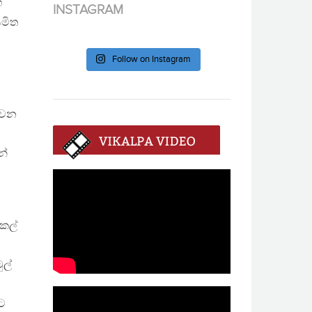
හ
INSTAGRAM
යමිත
Follow on Instagram
් වන
න්
 කල්
ුල්
රට