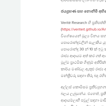
ආර්ථිකයකට ලබා ගත හැකි 
ජයග්‍රහණ සහ නොනිමි අභ
Verité Research හි ප්‍රතිපත
(
https://veriteit.github.io/
විශේෂයෙන් මූල්‍ය විනය සහ
පොරොන්දුවලින් සැලකිය යු
පොරොන්දු 30 න් 10 ක් ඉටු 
රාජ්‍ය ආදායම අත් කර ගත් ආ
මුල්ම ප්‍රාථමික ගිණුම් අති
කාර්ය මණ්ඩල ඇතුළු රාජ්‍ය අ
මන්ත්‍රීවරු සඳහා තීරු බදු 
අල්ලස් කොමිසම ප්‍රතිව්‍ය
බලය ලැබුනේය. එහෙත්, ප්
ආදායම්ලාභී පවුල් සඳහා මාස