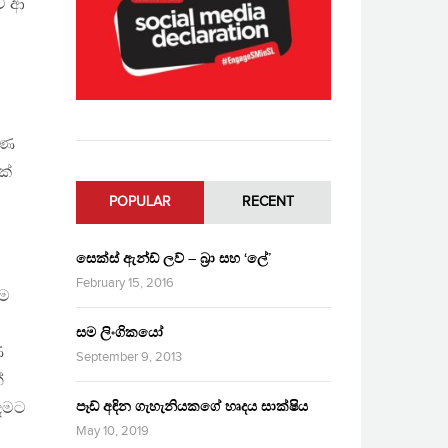
වී ආ
ුණ
ක්
POPULAR
RECENT
සෙක්ස් ඇන්ඩ් ලව් – බ්‍රා සහ ‘ලේ’
February 15, 2016
ුම
සම ලිංගිකයෝ
ණ
September 9, 2013
්
පෑඩ් අඳින ගැහැනියකගේ හෘදය සාක්ෂිය
්දමට
May 10, 2019