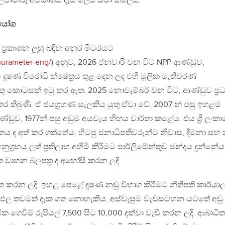
උපාමාරු අවකාශය දැඩි ලෙස සීමා කලේය.
ියෝග
්ති ප්‍රකාශන ලුහු බඳින අනුර මීටරයට
Anurameter-eng/
) අනුව, 2026 ජනවාරි වන විට NPP ආණ්ඩුව,
 දූෂණ විරෝධී ක්ෂේත්‍රය තුළ දෙන ලද එහි මූලික මැතිවරණ
තු කොටසක් ඉටු කර ඇත. 2025 නොවැම්බර් වන විට, ආණ්ඩුව ප්‍ර
කර තිබුණි. ඒ ජයග්‍රහණ සැලකිය යුතු ඒවා වේ. 2007 න් පසු ඉහළම
ණ්ඩුව, 1977න් පසු අඩුම අයවැය හිඟය වාර්තා කළේය. එය ශ්‍රී ලංක
රික්තය ද අත් කර ගත්තේය. හිටපු ජනාධිපතිවරුන්ට නිවාස, දීමනා සහ 
නුග්‍රහය ලත් ප්‍රතිලාභ අහිමි කිරීමට පාර්ලිමේන්තුව ඡන්දය දුන්නේය
රහිත වාහන බලපත්‍ර ද අහෝසි කරන ලදී.
ුහගත කරන ලදි. ඉහළ පෙළේ දූෂණ නඩු විභාග කිරීමට නීතිපති කාර්ය
‍රතිඵල තවමත් දැක ගත නොහැකිය. අස්වැසුම වැඩසටහන යටතේ අඩු
ික ගෙවීම් රුපියල් 7,500 සිට 10,000 දක්වා වැඩි කරන ලදි. ආබාධිත