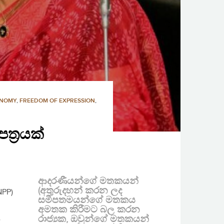
ONOMY
,
FREEDOM OF EXPRESSION
,
්‍රයක්
ආදරණීයන්ගේ මතකයන්
(අතුරුදහන් කරන ලද
NPP)
සමීපතමයන්ගේ මතකය
අමතක කිරීමට බල කරන
රාජ්‍යක, ඔවුන්ගේ මතකයන්
ී