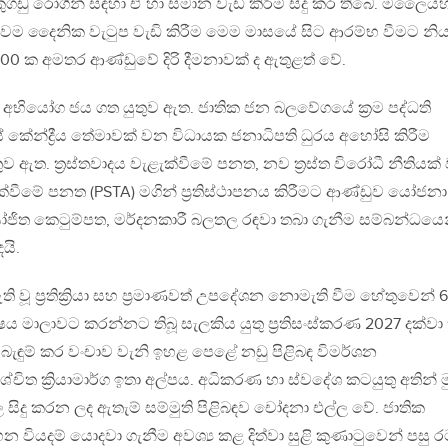
ුගඩු රෝගීන් සඳහා ඒ හා සමාන වැඩි කිරීම් සිදු කර තිබේ. මලෛය
වම දෛනික වැටුප වැඩි කිරීම මෙම මාසයේ සිට ආරම්භ වීමට නි
200 ක අමතර ආණ්ඩුවේ දිරි දීමනාවක් ද ඇතුළත් වේ.
 අභියෝග ජය ගත යුතුව ඇත. ජාතික ජන බලවේගයේ ක්‍රම පද්ධති
යේ කේන්ද්‍රීය තේමාවක් වන විධායක ජනාධිපති ධුරය අහෝසි කිරීම
ව ඇත. ත්‍රස්තවාදය වැළැක්වීමේ පනත, නව ත්‍රස්ත විරෝධී නීතියක
ළැක්වීමේ පනත (PSTA) මගින් ප්‍රතිස්ථාපනය කිරීමට ආණ්ඩුව යෝජනා
ිත කෙටුම්පත, මර්දනකාරී බලතල රඳවා තබා ගැනීම සම්බන්ධයෙ
යි.
ි වූ ප්‍රතික්‍රියා සහ ප්‍රමාණවත් උපදේශන නොමැති වීම හේතුවෙන් 6
ෂය මාලාවට කරන්නට තිබූ සැලකිය යුතු ප්‍රතිසංස්කරණ 2027 දක්වා
 බැඳුම් කර වංචාව වැනි ඉහළ පෙළේ නඩු පිළිබඳ විමර්ශන
ිත ක්‍රියාමාර්ග ඉතා අල්පය. අධිකරණ හා ස්වදේශ කටයුතු අතින් ම
සිදු කරන ලද ඇතැම් සම්මුති පිළිබඳව චෝදනා එල්ල වේ. ජාතික
න වියදම් යොදවා ගැනීම අවශ්‍ය කළ දිත්වා සුළි කුණාටුවෙන් පසු 