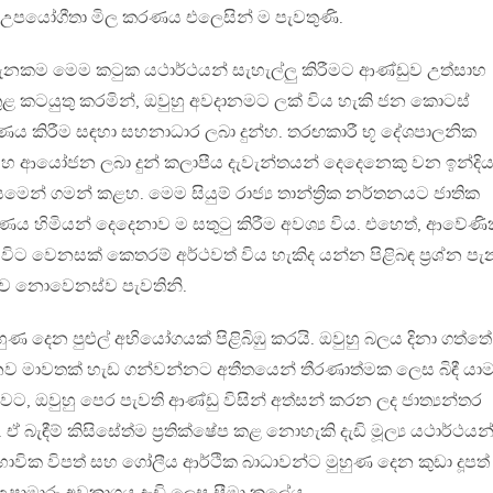
න උපයෝගීතා මිල කරණය එලෙසින් ම පැවතුණි.
ැනකම මෙම කටුක යථාර්ථයන් සැහැල්ලු කිරීමට ආණ්ඩුව උත්සාහ
් තුළ කටයුතු කරමින්, ඔවුහු අවදානමට ලක් විය හැකි ජන කොටස්
ය කිරීම සඳහා සහනාධාර ලබා දුන්හ. තරඟකාරී භූ දේශපාලනික
 ආයෝජන ලබා දුන් කලාපීය දැවැන්තයන් දෙදෙනෙකු වන ඉන්දි
සමෙන් ගමන් කළහ. මෙම සියුම් රාජ්‍ය තාන්ත්‍රික නර්තනයට ජාතික
ණය හිමියන් දෙදෙනාව ම සතුටු කිරීම අවශ්‍ය විය. එහෙත්, ආවේණ
න විට වෙනසක් කෙතරම් අර්ථවත් විය හැකිද යන්න පිළිබඳ ප්‍රශ්න පැ
ාමුව නොවෙනස්ව පැවතිනි.
දෙන පුළුල් අභියෝගයක් පිළිබිඹු කරයි. ඔවුහු බලය දිනා ගත්තේ ශ්‍
ව මාවතක් හැඩ ගන්වන්නට අතීතයෙන් තීරණාත්මක ලෙස බිඳී යා
ට, ඔවුහු පෙර පැවති ආණ්ඩු විසින් අත්සන් කරන ලද ජාත්‍යන්තර
. ඒ බැඳීම් කිසිසේත්ම ප්‍රතික්ෂේප කළ නොහැකි දැඩි මූල්‍ය යථාර්ථයන
ාභාවික විපත් සහ ගෝලීය ආර්ථික බාධාවන්ට මුහුණ දෙන කුඩා දූපත්