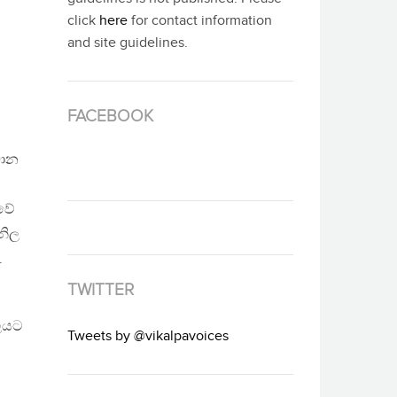
click
here
for contact information
and site guidelines.
FACEBOOK
ධාන
ාවේ
නිල
.
TWITTER
ාලයට
Tweets by @vikalpavoices