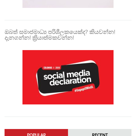
ඔබත් සමාජමාධ්‍ය පරිශීලකයෙක්ද? කියවන්න!
දැනගන්න! ක්‍රියාත්මකවන්න!
POPULAR
RECENT