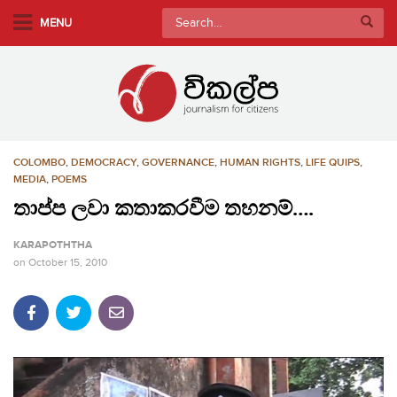
S
Search
MENU
k
for:
i
p
t
o
m
COLOMBO
,
DEMOCRACY
,
GOVERNANCE
,
HUMAN RIGHTS
,
LIFE QUIPS
,
a
MEDIA
,
POEMS
i
තාප්ප ලවා කතාකරවීම තහනම්….
n
c
KARAPOTHTHA
o
on
October 15, 2010
n
t
e
n
t