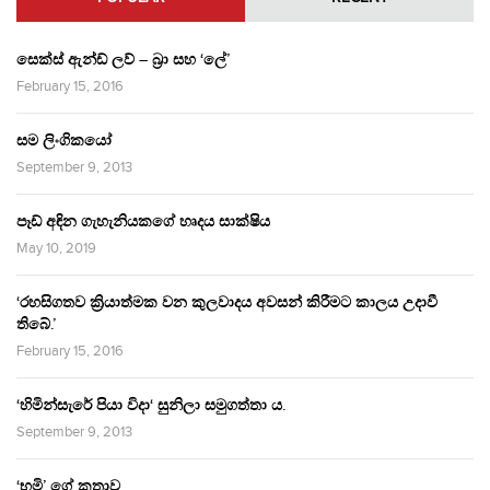
සෙක්ස් ඇන්ඩ් ලව් – බ්‍රා සහ ‘ලේ’
February 15, 2016
සම ලිංගිකයෝ
September 9, 2013
පෑඩ් අඳින ගැහැනියකගේ හෘදය සාක්ෂිය
May 10, 2019
‘රහසිගතව ක්‍රියාත්මක වන කුලවාදය අවසන් කිරීමට කාලය උදාවී
තිබේ.’
February 15, 2016
‘හිමින්සැරේ පියා විදා‘ සුනිලා සමුගත්තා ය.
September 9, 2013
‘භූමි’ ගේ කතාව