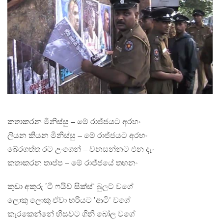
කතාකරන මිනිස්සු – මේ රාජ්ජයට අරහං
ලියන කියන මිනිස්සු – මේ රාජ්ජයට අරහං
බේරගත්ත රට උංගෙන් – වනසන්නට එන දැං
කතාකරන තාප්ප – මේ රාජ්ජයේ තහනං
කුඩා අකුරු ‛ටී ෆයිව් සික්ස්’ බුලට් වගේ
ලොකු ලොකු ඒවා හරියට ‛ආටි’ වගේ
කැරකෙන්නේ හිසවට ගිනි බෝල වගේ