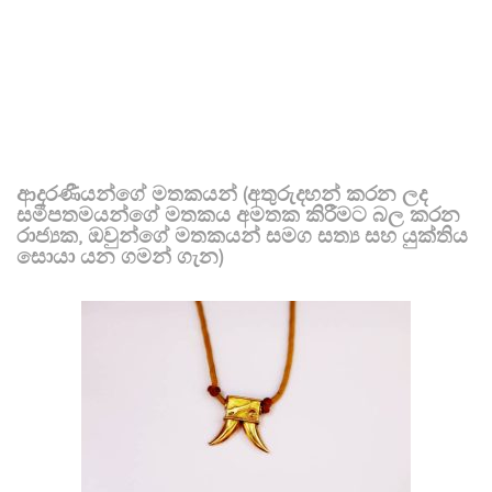
ආදරණීයන්ගේ මතකයන් (අතුරුදහන් කරන ලද
සමීපතමයන්ගේ මතකය අමතක කිරීමට බල කරන
රාජ්‍යක, ඔවුන්ගේ මතකයන් සමග සත්‍ය සහ යුක්තිය
සොයා යන ගමන් ගැන)