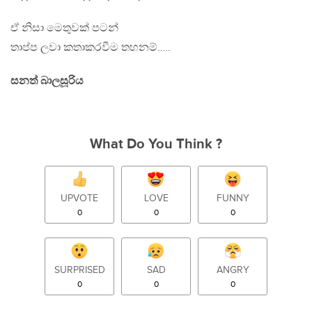
ඒ නිසා මෙතුවක් පටන්
තාප්ප ලවා කතාකරවීම තහනම්…..
සනත් බාලසූරිය
What Do You Think ?
UPVOTE
LOVE
FUNNY
0
0
0
SURPRISED
SAD
ANGRY
0
0
0