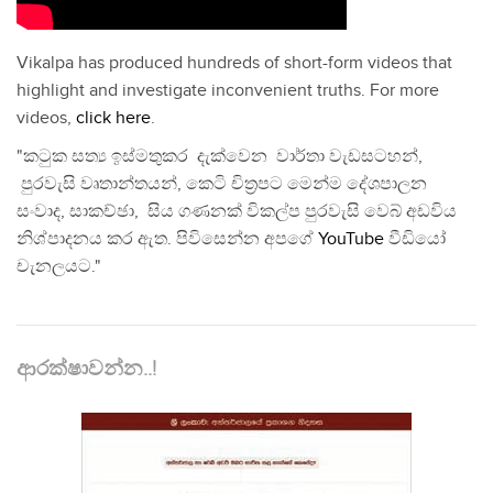
Vikalpa has produced hundreds of short-form videos that
highlight and investigate inconvenient truths. For more
videos,
click here
.
"කටුක සත්‍ය ඉස්මතුකර දැක්වෙන වාර්තා වැඩසටහන්,
පුරවැසි වෘතාන්තයන්, කෙටි චිත්‍රපට මෙන්ම දේශපාලන
සංවාද, සාකච්ඡා, සිය ගණනක් විකල්ප පුරවැසි වෙබ් අඩවිය
නිශ්පාදනය කර ඇත. පිවිසෙන්න අපගේ
YouTube
වීඩියෝ
චැනලයට."
ආරක්ෂාවන්න..!