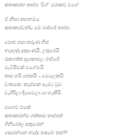
කතාකරන තාප්ප ‛මිග්’ රොකට් වගේ
ඒ නිසා තහනම්ය
කතාකරවන්ඩ මේ රාජ්ජේ තාප්ප.
පොළු ගසා තරුණ හිස්
නැඟුණු දකුණෙයි, උතුරෙයි
රැකගත්ත සුකොමල රාජ්ජේ
මැටිපිඩක් වගේමයි
තාම හරි තෙතයි – මෙලෙකයි
වාතයක, කැස්සක සැරට වුව
වැගිරිලා දියවෙලා යා හැකියි.
එහෙව් එකේ
කතාකරන්ඩ ගත්තාම තාප්පත්
ගිනිබෝල අකුරෙන්
දෙදරන්නෙ නැද්ද පාදමේ ඉඳන්?