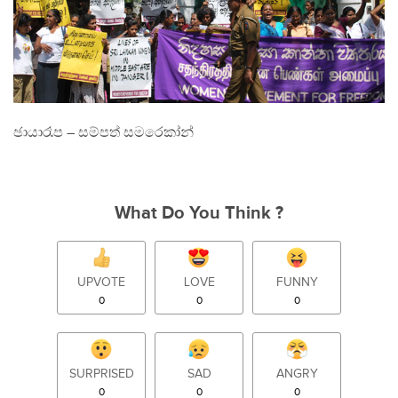
ඡායාරෑප – සම්පත් සමරෙකා්න්
What Do You Think ?
UPVOTE
LOVE
FUNNY
0
0
0
SURPRISED
SAD
ANGRY
0
0
0