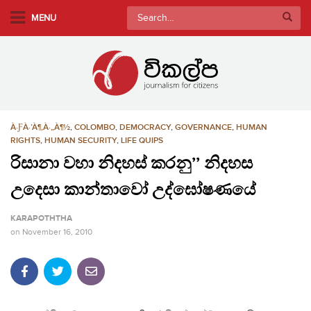
S
Search
MENU
k
for:
i
p
t
o
m
À·ƑÀ·’À¶‚À·„À¶½
,
COLOMBO
,
DEMOCRACY
,
GOVERNANCE
,
HUMAN
a
RIGHTS
,
HUMAN SECURITY
,
LIFE QUIPS
i
රිසානා වහා නිදහස් කරනු’’ නිදහස
n
c
උදෙසා කාන්තාවෝ උද්ඝෝෂණයේ
o
n
KARAPOTHTHA
t
on
November 16, 2010
e
n
t