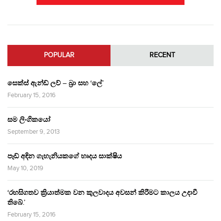
POPULAR
RECENT
සෙක්ස් ඇන්ඩ් ලව් – බ්‍රා සහ ‘ලේ’
February 15, 2016
සම ලිංගිකයෝ
September 9, 2013
පෑඩ් අඳින ගැහැනියකගේ හෘදය සාක්ෂිය
May 10, 2019
‘රහසිගතව ක්‍රියාත්මක වන කුලවාදය අවසන් කිරීමට කාලය උදාවී
තිබේ.’
February 15, 2016