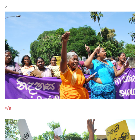
>
</a