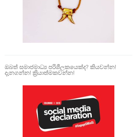
ඔබත් සමාජමාධ්‍ය පරිශීලකයෙක්ද? කියවන්න!
දැනගන්න! ක්‍රියාත්මකවන්න!