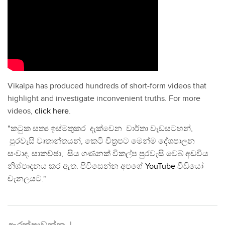
Vikalpa has produced hundreds of short-form videos that
highlight and investigate inconvenient truths. For more
videos,
click here
.
"කටුක සත්‍ය ඉස්මතුකර දැක්වෙන වාර්තා වැඩසටහන්,
පුරවැසි වෘතාන්තයන්, කෙටි චිත්‍රපට මෙන්ම දේශපාලන
සංවාද, සාකච්ඡා, සිය ගණනක් විකල්ප පුරවැසි වෙබ් අඩවිය
නිශ්පාදනය කර ඇත. පිවිසෙන්න අපගේ
YouTube
වීඩියෝ
චැනලයට."