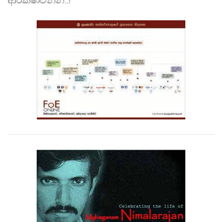
ආරක්ෂාවන්න..!