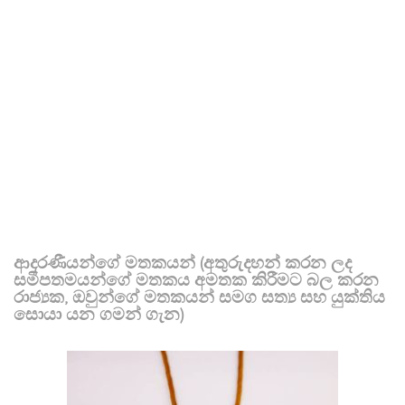
ආදරණීයන්ගේ මතකයන් (අතුරුදහන් කරන ලද
සමීපතමයන්ගේ මතකය අමතක කිරීමට බල කරන
රාජ්‍යක, ඔවුන්ගේ මතකයන් සමග සත්‍ය සහ යුක්තිය
සොයා යන ගමන් ගැන)