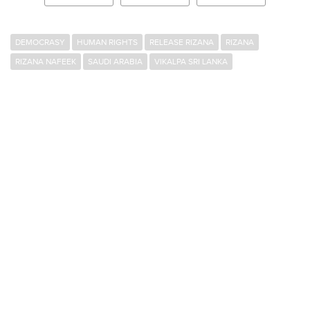
DEMOCRASY
HUMAN RIGHTS
RELEASE RIZANA
RIZANA
RIZANA NAFEEK
SAUDI ARABIA
VIKALPA SRI LANKA