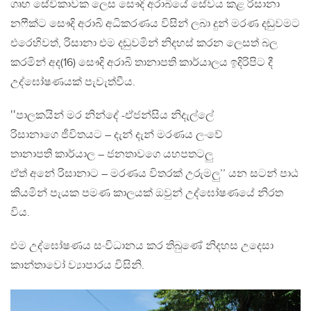
ගෘහ සේවිකාවක ලෙස සෞදි අරාබියේ සේවය කළ රිසානා
නෆීක්ට සෞදි අරාබි අධිකරණය විසින් ලබා දුන් මරණ දඬුවමට
එරෙහිවත්, රිසානා එම දඬුවමින් නිදහස් කරන ලෙසත් බල
කරමින් අද(16) සෞදි අරාබි තානාපති කාර්යාලය ඉදිරිපිට දී
උද්ඝෝෂණයක් පැවැත්වීය.
‛‛පාලකයින් මර නින්දේ -ඒජන්සිය නිදැල්ලේ
රිසානාගෙ ජීවිතයට – දැන් දැන් මරණය ලංවේ
තානාපති කාර්යාල – ජනතාවගෙ යහපතටලු
ඒත් අනේ රිසානාට – මරණය විතරක් උරුමලු’’ යන සටන් පාඨ
කියමින් පැයක පමණ කාලයක් ඔවුන් උද්ඝෝෂණයේ නිරත
විය.
එම උද්ඝෝෂණය සංවිධානය කර තිබුණේ නිදහස උදෙසා
කාන්තාවෝ ව්‍යාපාරය විසිනි.