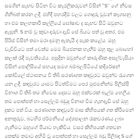
සමගින් සැඟව සිටින විට කැරලිකරුවන් විසින් ‛‛S’’ ගේ නිවස
ගිනිබත් කරන ලදී. එහිදී පහරදීම් වලට ගොදුරු වූවන් කෑගසනු
හා එම කලහකාරී කල්ලියේ ඝෝෂාව ද සැඟව සිටි ඔවුනට
ඇසුනි. S නම් වූ කුඩා දරුවා දැඩි සේ බියට පත් වූ අතර, එම
පිරිස් විසින් තමා මරා දමනු ඇතැයි ද සැක කළේය. ඔහු
වැඩිවියට පත් වෙත්ම මෙම බියජනක හැඟීම් ඔහු තුල බොහෝ
කලක් රැඳී පැවතියේය. පසුදින ඔවුන්ගේ කාරුණික අසල්වැසියා
විසින් පොලිසියේ සහයද සමග බම්බලපිටියේ කදිරේෂන්
කෝවිලේ ස්ථාපනය වී තිබි සරණාගත කඳවුරට ඔවුන්ව රැගෙන
යන ලදී. කඳවුරට යාමට පිටත්වීමට පෙර මුළුමනින්ම පිලිස්සී
විනාශ වී තිබි තම නිවෙස දෙසට ඔහු එක්වරක් බැල්ම හෙලීය.
තම පොත්පත් හා සෙල්ලම් බඩුද විනාශ වීම ගැනදැඩි සේ ඔහු
දුකට පත් විය. සරණාගත කඳවුරේ මාස කිහිපයක් ගත කිරීමෙන්
අනතුරුව, බටහිර ජර්මනියේ දේශපාලන රැකවරණය ලබා
ගැනීමට ඔහුගේ පියාට හැකිවිය. වසර කිහිපයක් ගතවන
තෙක්ම තමාට අහිමි වූ පොත්පත් හා සෙල්ලම් බඩු පිලිබඳ S ගේ