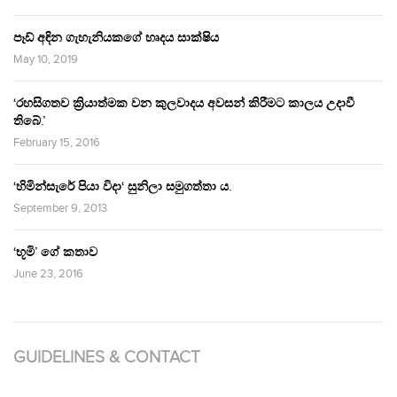
පෑඩ් අඳින ගැහැනියකගේ හෘදය සාක්ෂිය
May 10, 2019
‘රහසිගතව ක්‍රියාත්මක වන කුලවාදය අවසන් කිරීමට කාලය උදාවී
තිබේ.’
February 15, 2016
‘හිමින්සැරේ පියා විදා‘ සුනිලා සමුගත්තා ය.
September 9, 2013
‘භූමි’ ගේ කතාව
June 23, 2016
GUIDELINES & CONTACT