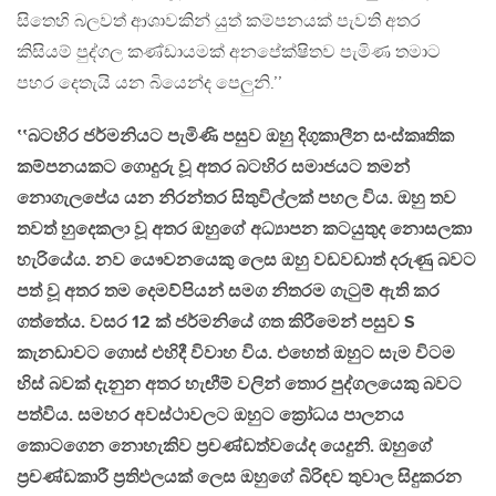
සිතෙහි බලවත් ආශාවකින් යුත් කම්පනයක් පැවති අතර
කිසියම් පුද්ගල කණ්ඩායමක් අනපේක්ෂිතව පැමිණ තමාට
පහර දෙතැයි යන බියෙන්ද පෙලුනි.’’
‛‛බටහිර ජර්මනියට පැමිණි පසුව ඔහු දිගුකාලීන සංස්කෘතික
කම්පනයකට ගොදුරු වූ අතර බටහිර සමාජයට තමන්
නොගැලපේය යන නිරන්තර සිතුවිල්ලක් පහල විය. ඔහු තව
තවත් හුදෙකලා වූ අතර ඔහුගේ අධ්‍යාපන කටයුතුද නොසලකා
හැරියේය. නව යෞවනයෙකු ලෙස ඔහු වඩවඩාත් දරුණු බවට
පත් වූ අතර තම දෙමව්පියන් සමග නිතරම ගැටුම් ඇති කර
ගත්තේය. වසර 12 ක් ජර්මනියේ ගත කිරීමෙන් පසුව S
කැනඩාවට ගොස් එහිදී විවාහ විය. එහෙත් ඔහුට සැම විටම
හිස් බවක් දැනුන අතර හැඟීම් වලින් තොර පුද්ගලයෙකු බවට
පත්විය. සමහර අවස්ථාවලට ඔහුට ක්‍රෝධය පාලනය
කොටගෙන නොහැකිව ප්‍රචණ්ඩත්වයේද යෙදුනි. ඔහුගේ
ප්‍රචණ්ඩකාරී ප්‍රතිඵලයක් ලෙස ඔහුගේ බිරිඳව තුවාල සිදුකරන