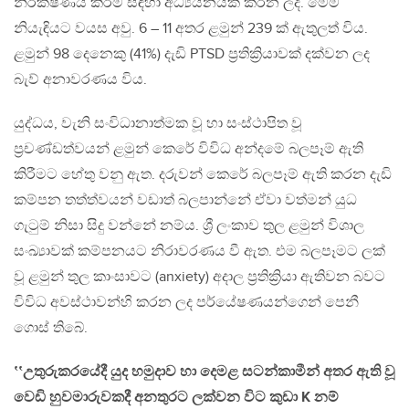
නිරීක්ෂණය කිරීම සඳහා අධ්‍යයනයක් කරන ලදී. මෙම
නියැඳියට වයස අවු. 6 – 11 අතර ළමුන් 239 ක් ඇතුලත් විය.
ළමුන් 98 දෙනෙකු (41%) දැඩි PTSD ප්‍රතික්‍රියාවක් දක්වන ලද
බැව් අනාවරණය විය.
යුද්ධය, වැනි සංවිධානාත්මක වූ හා සංස්ථාපිත වූ
ප්‍රචණ්ඩත්වයන් ළමුන් කෙරේ විවිධ අන්දමේ බලපෑම් ඇති
කිරීමට හේතු වනු ඇත. දරුවන් කෙරේ බලපෑම් ඇති කරන දැඩි
කම්පන තත්ත්වයන් වඩාත් බලපාන්නේ ඒවා වත්මන් යුධ
ගැටුම් නිසා සිදු වන්නේ නම්ය. ශ්‍රී ලංකාව තුල ළමුන් විශාල
සංඛ්‍යාවක් කම්පනයට නිරාවරණය වී ඇත. එම බලපෑමට ලක්
වූ ළමුන් තුල කාංසාවට (anxiety) අදාල ප්‍රතික්‍රියා ඇතිවන බවට
විවිධ අවස්ථාවන්හි කරන ලද පර්යේෂණයන්ගෙන් පෙනී
ගොස් තිබේ.
‛‛උතුරුකරයේදී යුද හමුදාව හා දෙමළ සටන්කාමීන් අතර ඇති වූ
වෙඩි හුවමාරුවකදී අනතුරට ලක්වන විට කුඩා K නම්