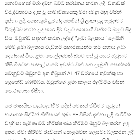
නොවහොත් මරා දමන බවට තර්ජනය කරන ලදි. වතාවක්
විරුද්ධතාවය දැක් වූ සාමාජිකයෙකු මරා දමනු ඔහු විසින්
දක්නා ලදි. අනෙකුත් ළමුන්ද සමගින් ශ්‍රී ලංකා යුද හමුදාවට
විරුද්ධව කරන ලද පහර දීම් වලට සහභාගී වන්නට ඔහුට සිදු
විය. ඔවුන්ව සඳහන් කරන ලද්දේ ‛‛ළමා බලකාය’’ ලෙසිනි.
මෙම ළමා බලකාය වැඩිහිටි ප්‍රහාරකයන්ට හට සහාය ලබා
දෙන්නක් විය. ළමා සොල්දාදුවන් බවට පත් වූ පසුව ඔවුනට
කිසි විටෙක පාසැල් යාමේ අවස්ථාවක් නොලැබුනි. පොත්පත්
වෙනුවට ඔවුනට අත තිබුනේ AL 47 වර්ගයේ තුවක්කු හා
ග්‍රෙනේඩ් බෝම්බය. ඔවුන්ගේ ළමා කාලය එල්ටීටීය විසින්
සොරාගෙන තිබින.
තම මානසික හැඩගැන්වීම් තදින් වෙනස් කිරීමට තුඩුදුන්
භයානක සිද්ධීන් කිහිපයක් කුඩා SE විසින් දක්නා ලදී. ශාරීරික
වදහිංසා පැමිණ වීම් නිරීක්ෂණය කිරීමට ඔහුට බලකරන ලද
අතර, ඒවා කිරීමට රැඳවියන් පොළඹවන ලෙසටද බලකරන ලදී.