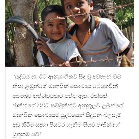
‛‛යුද්ධය හා ඊට ආනුශංගිකව සිදු වූ අවතැන් වීම්
නිසා ළමුන්ගේ මානසික සෞඛ්‍යය බෙහෙවින්
අසමබර තත්ත්වයකට පත්ව ඇත. එක්සත්
ජාතීන්ගේ විවිධ සම්මුතීන්ට අනුකූලව ළමුන්ගේ
මානසික සෞඛ්‍යයට යුදධයෙන් සිදුවන බලපෑම්
අඩු කිරීම සඳහා පියවර ගැනීම සියළු ජාතින්ගේ
යුතුකම වේ.’’