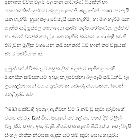
අනාගත ජීවිත වලට බලපාන සාධාරණ බියකින් හා
වෛරයකින් යුක්තව ඔවුහු වැඩෙති. බලයකින් තොර වෙතැයි
යන හැඟීම්, හුදෙකලා වෙතැයි යන හැඟීම, හා මග හැරීම යන
හැඟීම ආදි ප්‍රතිඵල ගෙනදෙන ආත්ම දෝෂාරෝපණය, ලජ්ජාව
හා තමන් වරදක් කළේය යන හැඟිම් කම්පනය හා බැඳී පවතී.
එබැවින් මූලික වශයෙන් කම්පනකාරී බව හානි කර චක්‍රයක්
බවට පත්විය හැක.
ළමුන්ගේ ජීවිතවලට පසුකාලීන බලපෑම් ඇතිකළ හැකි
මානසික කම්පනයට අදාළ කල්පවත්නා බලපෑම් සම්බන්ධ දළ
උපකල්පනයන් පහත දැක්වෙන කරුණු අධ්‍යයනයන්ගෙන්
හෙලිදරව් වේ.
‛‛1983 ජාතීවාදී අරගල ඇතිවන විට S නම් වූ කුඩා දරුවාගේ
වයස අවුරුදු 12ක් විය. ඔහුගේ පවුලේ අය පහර දීම් වලින්
වැලකීම සඳහා අසල්වැසි නිවෙසක සැඟවී සිටියේය. අසල්වැසි
සිංහල ජාතික නිවසක ඇඳක් යට තම කුඩා සොහොයුරිය