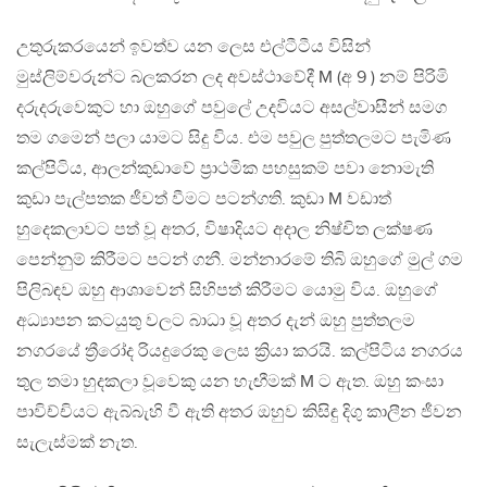
උතුරුකරයෙන් ඉවත්ව යන ලෙස එල්ටීටීය විසින්
මුස්ලිම්වරුන්ට බලකරන ලද අවස්ථාවේදී M (අ 9 ) නම් පිරිමි
දරුදරුවෙකුට හා ඔහුගේ පවුලේ උදවියට අසල්වාසීන් සමග
තම ගමෙන් පලා යාමට සිදු විය. එම පවුල පුත්තලමට පැමිණ
කල්පිටිය, ආලන්කුඩාවේ ප්‍රාථමික පහසුකම් පවා නොමැති
කුඩා පැල්පතක ජීවත් වීමට පටන්ගති. කුඩා M වඩාත්
හුදෙකලාවට පත් වූ අතර, විෂාදියට අදාල නිෂ්චිත ලක්ෂණ
පෙන්නුම් කිරීමට පටන් ගනී. මන්නාරමේ තිබි ඔහුගේ මුල් ගම
පිලිබඳව ඔහු ආශාවෙන් සිහිපත් කිරීමට යොමු විය. ඔහුගේ
අධ්‍යාපන කටයුතු වලට බාධා වූ අතර දැන් ඔහු පුත්තලම
නගරයේ ත්‍රීරෝද රියදුරෙකු ලෙස ක්‍රියා කරයි. කල්පිටිය නගරය
තුල තමා හුදකලා වූවෙකු යන හැඟීමක් M ට ඇත. ඔහු කංසා
පාවිච්චියට ඇබ්බැහි වී ඇති අතර ඔහුව කිසිඳු දිගු කාලීන ජීවන
සැලැස්මක් නැත.