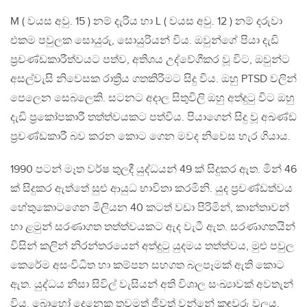
M ( වයස අවු. 15 ) නම් දැරිය හා L ( වයස අවු. 12 ) නම් දරුවා
එකම පවුලක සොයුරු, සොයුරියන් විය. ඔවුන්ගේ පියා දැඩි
ප්‍රචණ්ඩකාරීත්වයට පත්ව, අතිශය උද්වේගීකර වූ විට, ඔවුන්ට
අසල්වැසි නිවෙසක රාත්‍රිය ගතකිරීමට සිදු විය. ඔහු PTSD වලින්
පෙලෙන සෙබලෙකි. සටනට අදාල සිතුවිලි ඔහු අත්දුටු විට ඔහු
දැඩි ප්‍රකෝපකාරී තත්ත්වයකට පත්විය. පියාගෙන් සිදු වූ අඛණ්ඩ
ප්‍රචණ්ඩකාරී බව කරන කොට ගෙන මවද නිවෙස හැර ගියාය.
1990 පටන් මෑත වර්ෂ තුලදී යුද්ධයන් 49 ක් සිදුකර ඇත. මින් 46
ක් සිදුකර ඇත්තේ සුළු ආයුධ භාවිතා කරමිනි. යුද ප්‍රචණ්ඩත්වය
හේතුකොටගෙන මිලියන 40 කටත් වඩා පිරිමින්, කාන්තාවන්
හා ළමුන් සරණාගත තත්ත්වයකට ඇද වැටී ඇත. සරණාගතයින්
විසින් කලින් නිරන්තරයෙන් අත්දුටු යුදමය තත්ත්වය, මුළු පවුල
කෙරේම අසංවිධිත හා කම්පන සහගත බලපෑමක් ඇති කොට
ඇත. යුද්ධය නිසා සිවිල් වැසියන් අති විශාල සංඛ්‍යාවක් අවතැන්
විය. බොහෝ දෙනෙකු තවමත් ජීවත් වන්නේ කඳවුරු වලය.