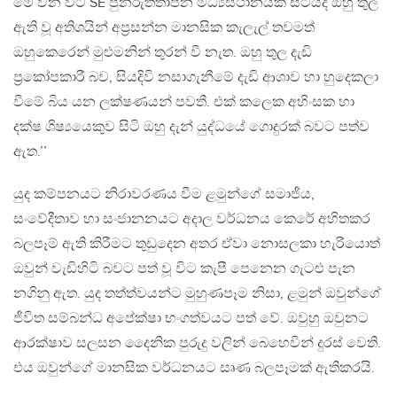
මේ වන විට SE පුනරුත්තාපන මධ්‍යස්ථානයක සිටියද ඔහු තුල
ඇති වූ අතිශයින් අප්‍රසන්න මානසික කැලැල් තවමත්
ඔහුකෙරෙන් මුළුමනින් තුරන් වී නැත. ඔහු තුල දැඩි
ප්‍රකෝපකාරී බව, සියදිවි නසාගැනීමේ දැඩි ආශාව හා හුදෙකලා
වීමේ බිය යන ලක්ෂණයන් පවතී. එක් කලෙක අහිංසක හා
දක්ෂ ශිෂ්‍යයෙකුව සිටි ඔහු දැන් යුද්ධයේ ගොදුරක් බවට පත්ව
ඇත.’’
යුද කම්පනයට නිරාවරණය වීම ළමුන්ගේ සමාජීය,
සංවේදීතාව හා සංජානනයට අදාල වර්ධනය කෙරේ අහිතකර
බලපෑම් ඇති කිරීමට තුඩුදෙන අතර ඒවා නොසලකා හැරියොත්
ඔවුන් වැඩිහිටි බවට පත් වූ විට කැපී පෙනෙන ගැටළු පැන
නගිනු ඇත. යුද තත්ත්වයන්ට මුහුණපෑම නිසා, ළමුන් ඔවුන්ගේ
ජීවිත සම්බන්ධ අපේක්ෂා භංගත්වයට පත් වේ. ඔවුහු ඔවුනට
ආරක්ෂාව සලසන දෛනික පුරුදු වලින් බෙහෙවින් දුරස් වෙති.
එය ඔවුන්ගේ මානසික වර්ධනයට සෘණ බලපෑමක් ඇතිකරයි.