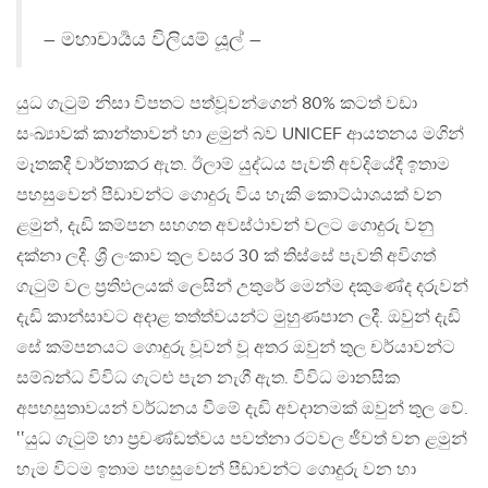
– මහාචාර්‍යය විලියම් යූල් –
යුධ ගැටුම් නිසා විපතට පත්වූවන්ගෙන් 80% කටත් වඩා
සංඛ්‍යාවක් කාන්තාවන් හා ළමුන් බව UNICEF ආයතනය මගින්
මෑතකදී වාර්තාකර ඇත. ඊලාම් යුද්ධය පැවති අවදියේදී ඉතාම
පහසුවෙන් පීඩාවන්ට ගොදුරු විය හැකි කොට්ඨාශයක් වන
ළමුන්, දැඩි කම්පන සහගත අවස්ථාවන් වලට ගොදුරු වනු
දක්නා ලදී. ශ්‍රී ලංකාව තුල වසර 30 ක් තිස්සේ පැවති අවිගත්
ගැටුම් වල ප්‍රතිඵලයක් ලෙසින් උතුරේ මෙන්ම දකුණේද දරුවන්
දැඩි කාන්සාවට අදාළ තත්ත්වයන්ට මුහුණපාන ලදී. ඔවුන් දැඩි
සේ කම්පනයට ගොදුරු වූවන් වූ අතර ඔවුන් තුල චර්යාවන්ට
සම්බන්ධ විවිධ ගැටළු පැන නැගී ඇත. විවිධ මානසික
අපහසුතාවයන් වර්ධනය වීමේ දැඩි අවදානමක් ඔවුන් තුල වේ.
‛‛යුධ ගැටුම් හා ප්‍රචණ්ඩත්වය පවත්නා රටවල ජීවත් වන ළමුන්
හැම විටම ඉතාම පහසුවෙන් පීඩාවන්ට ගොදුරු වන හා