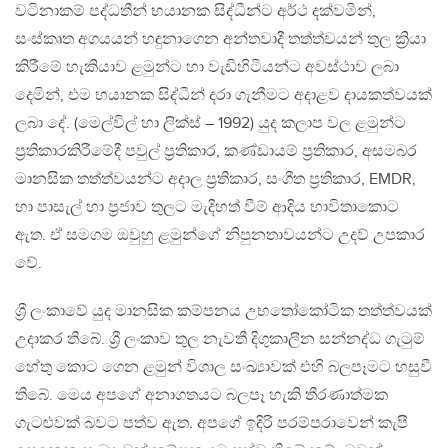
වටිනාකම් පද්ධතීන් භයානක සිද්ධීන්ට අර්ථ දක්වමින්,
සංස්කෘත අගයයන් හඳුනාගෙන අන්තවාදී තත්ත්වයන් තුල ක්‍රියා
කිරීමේ හැකියාව ළමුන්ට හා වැඩිහිටියන්ට අවස්ථාව ලබා
දෙමින්, එම භයානක සිද්ධීන් දරා ගැනීමට අදාළව දායකත්වයක්
ලබා දේ. (මෙල්විල් හා ලික්ස් – 1992) යුද කලාප වල ළමුන්ට
ප්‍රතිකාරකිරීමේදී පවුල් ප්‍රතිකාර, කණ්ඩායම් ප්‍රතිකාර, අසමබර
මානසික තත්ත්වයන්ට අදාල ප්‍රතිකාර, සංගීත ප්‍රතිකාර, EMDR,
හා පාසැල් හා ප්‍රජාව තුලට මැදිහත් වීම් ආදිය භාවිතාකොට
ඇත. ඒ සමගම ඔවුහු ළමුන්ගේ නිපුනතාවයන්ට උදව් උපකාර
වේ.
ශ්‍රී ලංකාවේ යුද මානසික කම්පනය උභතෝකෝටික තත්ත්වයක්
උදාකර තිබේ. ශ්‍රී ලංකාව තුල නැවතී දිගුකාලීන සන්නද්ධ ගැටුම්
හේතු කොට ගෙන ළමුන් විශාල සංඛ්‍යාවක් එහි බලපෑමට හසුවී
තිබේ. මෙය අපගේ අනාගතයට බලපෑ හැකි තීරණාත්මක
ගැටළුවක් බවට පත්ව ඇත. අපගේ ඉදිරි පරම්පරාවෙන් කැපී