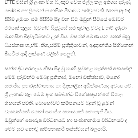
LTTE විසින් ශ්‍රී ලංකා මහ බැංකුව වෙත එල්ල කල අතිශය දරුණු
බෝම්බ හෙලීමෙන් මානසික පීඩාවට පත්වූවෙකි. Nනම් (අ 15)
පිරිමි ළමයා. එම පිපිරීම සිදු වන විට ඔවුන් සිටියේ මෝටර්
රථයක් තුලය. ඔවුන්ට සිදුවූයේ සුළු තුවාල වුවද L නම් දරුවා
මානසික බිඳවැටීමකට ලක් විය. වසරක් පමණ යන තෙක් ඔහු
බියජනක හැඟීම්, තිගැස්සීම් ප්‍රතික්‍රියාවන්, ආක්‍රාන්තිය සිහිනෙන්
බියවීම ආදී ලක්ෂණ වලින් පෙලුනි.
සන්නද්ධ අරගලය නිසා සිදු වූ හානි සුවකළ හැක්කේ කෙසේද?
මෙම දරුවන්ට මෙබඳු ප්‍රතිකාර, මනෝ චිකිත්සාව, මනෝ
සමාජීය පුනරුත්ථාපනය හා දිගුකාලීන අධීක්ෂණයද අවශ්‍ය වේ.
ශ්‍රී ලංකාව තුල මෙම අංශ සම්බන්ධ විශේෂඥයන්ගේ විශාල
හිඟයක් පවතී. බොහෝවිට කම්පනයට බඳුන් වූ ළමුන්
වැඩෙන්නේ මනෝ සමාජීය සහායයක් නොමැති විය.
ඔවුන්ගේ පෞරුෂ වර්ධනයට හා සංජානනමය වර්ධනයට ද
මෙම සුව නොවූ කම්පනකාරී තත්ත්වයන් බලපායි.