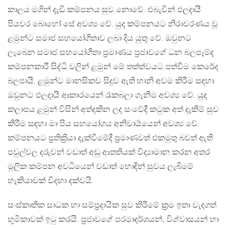
කාලය මගින් දැඩි කම්පනය සුව නොවේ. එබැවින් ඵලදායී
පියවර බොහෝ සේ අවශ්‍ය වේ. යුද කම්පනයට නිරාවරණය වූ
ළමුන්ට සමාජ සහයෝගීතාව ලබා දිය යුතු වේ. ඔවුනට
ලැබෙන සමාජ සහයෝගීතා ප්‍රමාණය ප්‍රජාවගේ ධන බලපෑම්ද
කම්පනකාරී සිද්ධි වලින් ළමුන් මේ තත්ත්වයට පත්වීම කෙරේද
බලපායී. ළමුන්ට මානසිකව සිදුව ඇති හානි අවම කිරීම සඳහා
ඔවුනට ඵලදායී ආකාරයෙන් රැකබලා ගැනීම අවශ්‍ය වේ. යුද
කලාපය ළමුන් විසින් අත්දකින ලද සංවේදී කටුක අත් දැකීම් සුව
කිරීම සඳහා මා පිය සහයෝගය අනිවාර්‍යයෙන් අවශ්‍ය වේ.
කම්පනයට ප්‍රතික්‍රියා දැක්වීමේදී ප්‍රමාණවත් එකමුතු බවත් ඇති
පවුල්වල දරුවන් වඩාත් අඩු ආතතියක් විද්‍යාමාන කරන අතර
මූලික කම්පන අවධියෙන් වඩාත් හොඳින් සුවය ලැබීමේ
හැකියාවක් විදහා දක්වයි.
සංස්කෘතික සාධක හා සම්ප්‍රදායික සුව කිරීමේ ක්‍රම ඉතා වැදගත්
භූමිකාවක් ඉටු කරයි. ප්‍රජාවගේ පරමාදර්ශයන්, විශ්වාසයන් හා