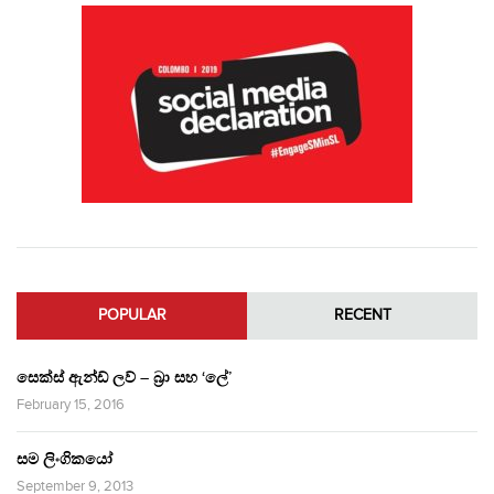
POPULAR
RECENT
සෙක්ස් ඇන්ඩ් ලව් – බ්‍රා සහ ‘ලේ’
February 15, 2016
සම ලිංගිකයෝ
September 9, 2013