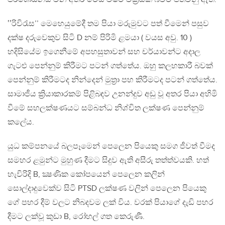
‛‛රිවිරැස’’ මෙහෙයුමේදී තම පියා මරුමුවට පත් වීමෙන් පසුව
දක්ෂ දරුවෙකුව සිටි D නම් පිරිමි ළමයා ( වයස අවු. 10 )
හදිසියේම ඉගෙනීමේ අපහසුතාවන් සහ චර්යාවන්ට අදාල
ගැටළු පෙන්නුම් කිරීමට පටන් ගත්තේය. ඔහු කලහකාරී බවක්
පෙන්නුම් කිරීමටද නින්දෙන් මුත්‍රා පහ කිරීමටද පටන් ගත්තේය.
සාමාජීය ක්‍රියාකාරකම් පිළිබඳව උනන්දුව අඩු වූ අතර පියා අහිමි
වීමේ සහලක්ෂණයට සම්බන්ධ නිශ්චිත ලක්ෂණ පෙන්නුම්
කලේය.
යුධ කම්පනයේ බලපෑමෙන් පෙලෙන පියෙකු සමග ජීවත් වීමද
සමහර ළමුන්ට මුහුණ දීමට සිදුව ඇති අසීරු තත්ත්වයකි. හත්
හැවිරිදි B, ක්‍ෂණික කෝපයෙන් පෙලෙන කලින්
සොල්දාදුවෙක්ව සිටි PTSD ලක්ෂණ වලින් පෙලෙන පියෙකු
ගේ පහර දීම් වලට නිබදවම ලක් විය. වරක් පියාගේ දැඩි පහර
දීමට ලක්වූ කුඩා B, රෝහල් ගත කෙරුණී.