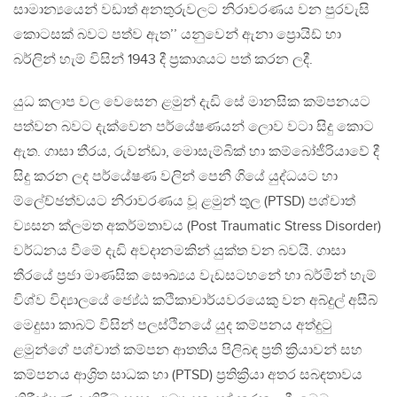
සාමාන්‍යයෙන් වඩාත් අනතුරුවලට නිරාවරණය වන පුරවැසි
කොටසක් බවට පත්ව ඇත’’ යනුවෙන් ඇනා ප්‍රොයිඩ් හා
බර්ලින් හැම් විසින් 1943 දී ප්‍රකාශයට පත් කරන ලදී.
යුධ කලාප වල වෙසෙන ළමුන් දැඩි සේ මානසික කම්පනයට
පත්වන බවට දැක්වෙන පර්යේෂණයන් ලොව වටා සිදු කොට
ඇත. ගාසා තීරය, රුවන්ඩා, මොසැම්බික් හා කම්බෝජීරියාවේ දී
සිදු කරන ලද පර්යේෂණ වලින් පෙනී ගියේ යුද්ධයට හා
ම්ලේච්ඡත්වයට නිරාවරණය වූ ළමුන් තුල (PTSD) පශ්චාත්
ව්‍යසන ක්ලමත අකර්මතාවය (Post Traumatic Stress Disorder)
වර්ධනය වීමේ දැඩි අවදානමකින් යුක්ත වන බවයි. ගාසා
තීරයේ ප්‍රජා මාණසික සෞඛ්‍යය වැඩසටහනේ හා බර්මින් හැම්
විශ්ව විද්‍යාලයේ ජ්‍යේඨ කථිකාචාර්යවරයෙකු වන අබ්දුල් අසීබ්
මෙදුසා කාබට් විසින් පලස්ථිනයේ යුද කම්පනය අත්දුටු
ළමුන්ගේ පශ්චාත් කම්පන ආතතිය පිලිබඳ ප්‍රති ක්‍රියාවන් සහ
කම්පනය ආශ්‍රිත සාධක හා (PTSD) ප්‍රතික්‍රියා අතර සබඳතාවය