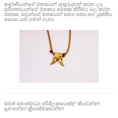
ආදරණීයන්ගේ මතකයන් (අතුරුදහන් කරන ලද
සමීපතමයන්ගේ මතකය අමතක කිරීමට බල කරන
රාජ්‍යක, ඔවුන්ගේ මතකයන් සමග සත්‍ය සහ යුක්තිය
සොයා යන ගමන් ගැන)
ඔබත් සමාජමාධ්‍ය පරිශීලකයෙක්ද? කියවන්න!
දැනගන්න! ක්‍රියාත්මකවන්න!