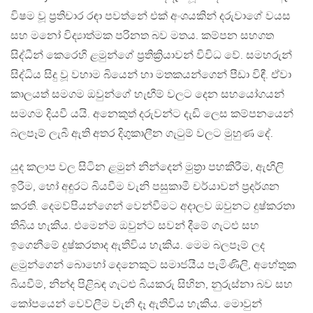
විෂම වූ ප්‍රතිචාර රඳා පවත්නේ එක් අංශයකින් දරුවාගේ වයස
සහ මනෝ විද්‍යාත්මක පරිනත බව මතය. කම්පන සහගත
සිද්ධීන් කෙරෙහි ළමුන්ගේ ප්‍රතික්‍රියාවන් විවිධ වේ. සමහරුන්
සිද්ධිය සිදු වූ වහාම බියෙන් හා මතකයන්ගෙන් පීඩා විඳී. ඒවා
කාලයත් සමගම ඔවුන්ගේ හැඟීම් වලට දෙන සහයෝගයන්
සමගම දියවී යයි. අනෙකුත් දරුවන්ට දැඩි ලෙස කම්පනයෙන්
බලපෑම් ලැබී ඇති අතර දිගුකාලීන ගැටුම් වලට මුහුණ දේ.
යුද කලාප වල සිටින ළමුන් නින්දෙන් මුත්‍රා පහකිරීම, ඇඟිලි
ඉරීම, හෝ අඳුරට බියවීම වැනි පසුකාමී චර්යාවන් ප්‍රදර්ශන
කරති. දෙමව්පියන්ගෙන් වෙන්වීමට අදාලව ඔවුනට දුෂ්කරතා
තිබිය හැකිය. එමෙන්ම ඔවුන්ට සවන් දීමේ ගැටළු සහ
ඉගෙනීමේ දුෂ්කරතාද ඇතිවිය හැකිය. මෙම බලපෑම් ලද
ළමුන්ගෙන් බොහෝ දෙනෙකුට සමාජයීය පැමිණිලි, අහේතුක
බියවීම්, නින්ද පිළිබඳ ගැටළු බියකරු සිහින, නුරුස්නා බව සහ
කෝපයෙන් වෙව්ලීම වැනි දෑ ඇතිවිය හැකිය. මොවුන්