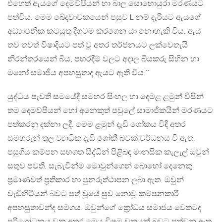
එහෙත් ඇයගේ දෙමව්පියන් හා බාල සොහොයුරා මරණයට
පත්විය. මෙම ඛේදවාචකයෙන් පසුව L නම් දැරියට ඇයගේ
අධ්‍යාපනික කටයුතු දිගටම කරගෙන යා නොහැකි විය. ඇය
තව තවත් විෂාදියට පත් වූ අතර තර්ජනයට ලක්වෙතැයි
නිරන්තරයෙන් බිය, පහරදීම් වලට අදාල බියකරු සිහින හා
මනෝ සමාජීය අපහසුතාද ඇයට ඇති විය.’’
යුද්ධය පැවති සමයේදී සමහර සිංහල හා දෙමළ ළමුන් විසින්
තම දෙමව්පියන් හෝ අනෙකුත් පවුලේ සාමාජිකයින් මරණයට
පත්කරනු දක්නා ලදී. මෙම ළමුන් දැඩි ශෝකය විඳි අතර
සමහරුන් තුල ව්‍යාධික දැඩි ශෝකී බවක් වර්ධනය වී ඇත.
පසුගිය කම්පන සහගත සිද්ධීන් පිළිබඳ මානසික කැලැල් ඔවුන්
සතුව පවතී. සැබැවින්ම මොවුන්ගෙන් බොහෝ දෙනෙකු
ප්‍රමාණවත් ප්‍රතිකාර හා පුනරුත්ථාපන ලබා ඇත. ඔවුන්
වැඩිහිටියන් බවට පත් වූයේ සුව නොවූ කම්පනකාරී
අපහසුතාවන්ද සමගය. ඔවුන්ගේ ක්‍රෝධය සමාජය වෙතටද
පරිශෝධනය වන අතර මෙය විෂම චක්‍රයක් බවට පත්වනු ඇත.