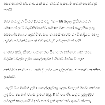
අසහනකාරී ස්වභාවයක් සහ වඩාත් පසුගාමී බවක් පෙන්නුම්
කරයි.
නව යොවුන් වියට (වයස අවු. 12 – 18) අදාල ප්‍රතිචාරයන්
බොහෝ දුරට වැඩිහිටියන්ට සමාන වන අතර සැලකිය යුතු
අපයෝජනයට බඳුන්වීම, සම වයසේ ගැටළු හා විෂාදියට අදාල
ගැටළු සම්බන්ධයෙන් වඩාත් වැඩි අවදානමක් දරයි.
මානව අත්දැකීම්වල සාමාන්‍ය සීමාවන් ඉක්මවා යන තරම්
සිද්ධීන් වලට ළමා සොල්දාදුවන් නිරාවරණය වී ඇත.
අන්වර්ථ නාමය SE නම් වූ ළමා සොල්දාදුවාගේ කතාව පහතින්
දැක්වේ.
‛‛එල්ටීටීය මගින් ළමා සොල්දාදුවකු ලෙස බලෙන් බඳවා ගන්නා
ලද විට SE ගේ වයස වූයේ අවු. 11 ක් පමණි. ඔහුට පුහුණුව
ලබාදුන් කාලයේදී ඔහුට පහර දුන් අතර තම අණට කීකරු