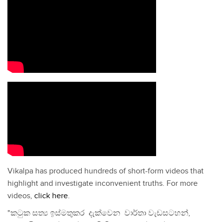
Vikalpa has produced hundreds of short-form videos that
highlight and investigate inconvenient truths. For more
videos,
click here
.
"කටුක සත්‍ය ඉස්මතුකර දැක්වෙන වාර්තා වැඩසටහන්,