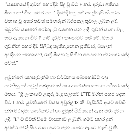
‛‛යාපනයේදී ගුවන් පහරදීම් සිදු වූ විට P නම් දරුවා අතිශය
බියට පත් විය. මෙම පහර දීමේදී ඔහුගේ අසල්වැසි නිවෙස
විනාශ වූ අතර තවත් සමහරුන් බරපතල තුවාල ලබන ලදී.
ඔවුන්ව යාපනේ රෝහලට රැගෙන යන ලදී. ගුවන් යානා වල
හඬ ඇසෙන විට P නම් දරුවා කාංසාවට පත් වේ. ඔහුට
ගුවනින් පහර දීම් පිලිබඳ තැතිගැනෙන ප්‍රතිචාර, බලෙන්
අවදිවන මතකයන්, රාත්‍රී බියකරු සිහින පෙනෙන ස්වභාවයක්ද
පවතී.’’
ළමුන්ගේ යහපැවැත්ම හා වර්ධනය බොහෝවිට රඳා
පවතිනුයේ පවුල් සබඳතාවන් සහ අපේක්ෂා සහගත පරිසරයක්ද
මතය. ‛‛ශ්‍රී ලංකාවේ උතුරු මැද පලාතට LTTE මගින් පහර දෙන
විට L නම් යුවතියගේ වයස අවුරුදු 13 කි. වැඩිහිටි අයට වෙඩි
තබා මරාදමා කාන්තාවන් හා ළමුන් පිහියෙන් ඇන මරා දමන
ලදී. ‛‛L’’ ට ජීවත් වීමේ වාසනාව ලැබුනි. ගමට පහර දුන්
අවස්ථාවේදී සිය මාමා සමග පැන යාමට ඇයට හැකි වුණි.