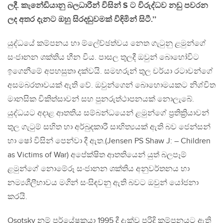
ලදී. කැනේඩියානු බලධාරීන් විසින් S ට විරුද්ධව නඩු පවරන
ලද අතර දැනට ඔහු සිරදඬුවමක් විඳිමින් සිටී.’’
යුද්ධයේ කම්පනය හා ම්ලේච්ඡත්වය නෙත ගැටුනු ළමුන්ගේ
සංජානන ශක්තිය හීන විය. පාසල තුලදී ඔවුන් බොහෝවිට
ඉගෙනීමේ අපහසුතා දක්වයි. සමහරුන් තුල චර්යා රටාවන්ගේ
අසමබරතාවයක් ඇති වේ. ඔවුන්ගෙන් බොහොමයකට නිශ්චිත
මානසික චිකිත්සාවන් සහ පුනරුත්ථාපනයක් නොලැබේ.
යුද්ධයට අදාළ ආතතිය සම්බන්ධයෙන් ළමුන්ගේ ප්‍රතික්‍රියාවන්
තුල ගැටුම් සහිත හා අර්බුදකාරී සාහිත්‍යයක් ඇති බව ජෙන්සන්
හා ෂෝ විසින් පෙන්වා දී ඇත.(Jensen PS Shaw J: – Children
as Victims of War) අපේක්ෂිත ආතතියෙන් යුත් බලපෑම්
ළමුන්ගේ නොමේරූ සංජානන ශක්තිය අනුවර්තනය හා
නම්‍යශීලීභාවය මගින් සංසිඳවනු ඇති බවට ඔවුන් යෝජනා
කරයි.
Osotsky නම් පර්යේෂකයා 1995 දී දැක්වූ පරිදි කම්පනයට ඇති