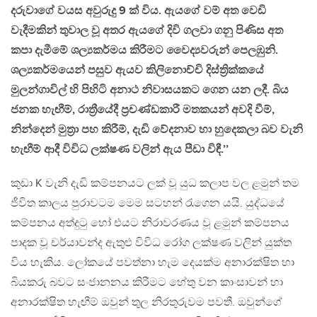
දරුවාගේ වයස අවුරුදු 9 ක් විය. ඇයගේ වම් අත වෙඩි
වැදීමකින් තුවාල වූ අතර ඇයගේ දිවි ගලවා ගනු පිණිස අත
කපා දැමීමේ ශල්‍යකර්මය කිරීමට වෛද්‍යවරුන් පෙලඹුනි.
ශල්‍යකර්මයෙන් පසුව ඇයව කිලිනොච්චි දිස්ත්‍රික්කයේ
මුලන්ගාවිල් හි පිහිටි අනාථ නිවාසයකට ගෙන යන ලදී. බිය
ජනක හැඟීම්, රාත්‍රීයේදී ප්‍රචණ්ඩකාරී මතකයන් අවදි වීම්,
නින්දෙන් මුත්‍රා පහ කිරීම්, දැඩි වේදනාව හා හුදෙකලා බව වැනි
හැඟීම් ආදී විවිධ ලක්ෂණ වලින් ඇය පීඩා විඳී.’’
කුඩා K වැනි දැඩි කම්පනයට ලක් වූ යුධ කලාප වල ළමුන් තම
ජීවිත කාලය පුරාවටම මෙම සටහන් රැගෙන යයි. යුද්ධයේ
කම්පනය අත්දුටු හෝ එයට නිරාවරණය වූ ළමුන් කම්පනය
පාදක වූ චර්යාවන්ද ඇතුළු විවිධ රෝග ලක්ෂණ වලින් යුක්ත
විය හැකිය. ලෝකයේ පවත්නා හැම දෙයක්ම අනාරක්ෂිත හා
බියකරු බවට සංජානනය කිරීමට හේතු වන කාංසාවන් හා
අනාරක්ෂිත හැඟීම් ඔවුන් තුල නිරතුරුවම පවතී. ඔවුන්ගේ