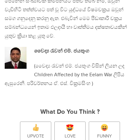
පෙනෙන සංඛ්‍යාවක් කම්පනයට පත්ව තිබේ නම්, ඔවුන්
වැඩිහිටි තත්ත්වයට පත් වූ විට යුද්ධයේ විෂමචක්‍රය ඔවුන්
සමග ගනුදෙනු කරනු ඇත. එබැවින් මෙම පීඩාකාරී චක්‍රය
සම්බන්ධයෙන් ඉතාම ඵලදායී හා වෘත්තිමය දක්ෂතාවයකින්
යුතුව ක්‍රියා කළ යුතු වේ.
වෛද්‍ය රැවන් එම්. ජයතුංග
(වෛද්‍ය රැවන් එම්. ජයතුංග විසින් ලියන ලද
Children Affected by the Eelam War ලිපිය
ඇසුරෙනි. පරිවර්තනය ඒ. එස්. වික්‍රමසිංහ )
What Do You Think ?
UPVOTE
LOVE
FUNNY