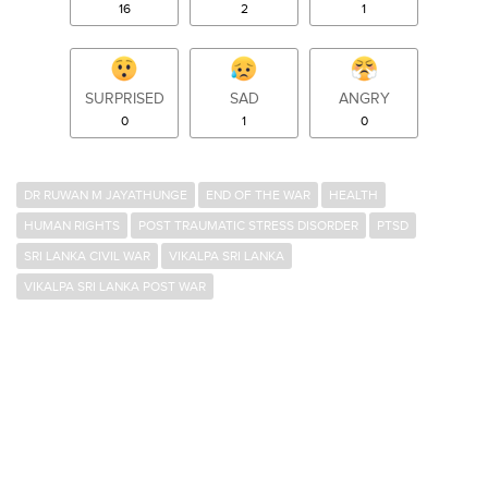
16
2
1
SURPRISED
SAD
ANGRY
0
1
0
DR RUWAN M JAYATHUNGE
END OF THE WAR
HEALTH
HUMAN RIGHTS
POST TRAUMATIC STRESS DISORDER
PTSD
SRI LANKA CIVIL WAR
VIKALPA SRI LANKA
VIKALPA SRI LANKA POST WAR