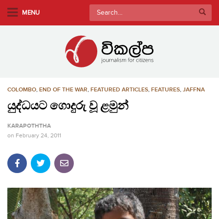
S
Search
MENU
k
for:
i
p
t
o
m
COLOMBO
,
END OF THE WAR
,
FEATURED ARTICLES
,
FEATURES
,
JAFFNA
a
i
යුද්ධයට ගොදුරු වූ ළමුන්
n
KARAPOTHTHA
c
on
February 24, 2011
o
n
t
e
n
t