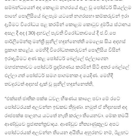
සම්බන්ධයෙන් අද කොළඹ නගරයේ ඇල වූ පෝස්ටර් සියල්ලම
පාහේ පොලීසියේ බලපෑම යටතේ නගරසභා කම්කරුවන් ඉරා
දැමීමට විරෝධය පළ කරමින් කොළඹ කොටුව දුම්රිය ස්ථානය
අසල දී අද ( 30) දහවල් පැවති විරෝධතාවයේ දී ජ.වි.පෙ
පාර්ලිමේන්තු මන්ත්‍රී සුනිල් හඳුන්නෙත්ති මෙලෙස සිය අදහස්
ප්‍රකාශ කළේය. මෙහිදී විරෝධතාකරුවන් පොලීසිය විසින්
ඉරාදැමීමට අණ කළ පෝස්ටර් බෙල්ලේ එල්ලාගෙන
මහජනතාවට පෝස්ටර් ප්‍රදර්ශණය කරමින් සිටි අතර බෙල්ලේ
එල්ලා ගත් පෝස්ටර් සමග පාගමනක ද යෙදිණ. මෙහිදී
තවදුරටත් අදහස් දැක් වූ සුනිල් හඳුන්නෙත්ති,
“එක්සත් ජාතික පක්ෂ ධවල භීෂණය කාලෙ පවා මේ රටේ
පෝස්ටරයක් අලවන්න ඉඩකඩ තිබුණා. නමුත් ඒ නිදහසත් අද
රාජපක්ෂ පාලනය යටතේ නැති කරලා තියෙනවා. මේක තමයි
ආණ්ඩුවෙ ප්‍රජාතන්ත්‍රවාදය. ආණ්ඩුව නීත්‍යාණුකූලව අපට
පෝස්ටරයක් අලවන්න තියෙන අයිතිය අහුරනව නම්, ඊළඟට