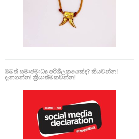
ඔබත් සමාජමාධ්‍ය පරිශීලකයෙක්ද? කියවන්න!
දැනගන්න! ක්‍රියාත්මකවන්න!