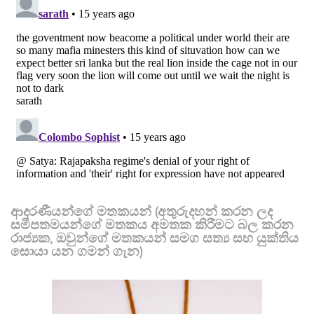
ආදරණීයන්ගේ මතකයන් (අතුරුදහන් කරන ලද
සමීපතමයන්ගේ මතකය අමතක කිරීමට බල කරන
රාජ්‍යක, ඔවුන්ගේ මතකයන් සමග සත්‍ය සහ යුක්තිය
සොයා යන ගමන් ගැන)