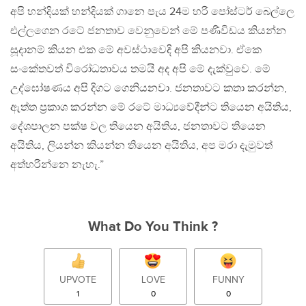
අපි හන්දියක් හන්දියක් ගානෙ පැය 24ම හරි පෝස්ටර් බෙල්ලෙ
එල්ලගෙන රටේ ජනතාව වෙනුවෙන් මේ පණිවිඩය කියන්න
සූදානම් කියන එක මේ අවස්ථාවෙදි අපි කියනවා. ඒකෙ
සංකේතවත් විරෝධතාවය තමයි අද අපි මේ දැක්වුවෙ. මේ
උද්ඝෝෂණය අපි දිගට ගෙනියනවා. ජනතාවට කතා කරන්න,
ඇත්ත ප්‍රකාශ කරන්න මේ රටේ මාධ්‍යවේදීන්ට තියෙන අයිතිය,
දේශපාලන පක්ෂ වල තියෙන අයිතිය, ජනතාවට තියෙන
අයිතිය, ලියන්න කියන්න තියෙන අයිතිය, අප මරා දැමුවත්
අත්හරින්නෙ නැහැ.”
What Do You Think ?
UPVOTE
LOVE
FUNNY
1
0
0