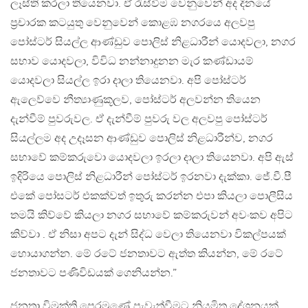
ලෑස්ති කරලා තියෙනවා. ඒ රැස්වීම වෙනුවෙන් අද දිනයේ
ප්‍රචාරක කටයුතු වෙනුවෙන් කොළඹ නගරයෙ අලවපු
පෝස්ටර් සියල්ල ආණ්ඩුව පොලිස් නිළධාරීන් යොදවලා, නගර
සභාව යොදවලා, විවිධ නන්නාදුනන මැර කණ්ඩායම්
යොදවලා සියල්ල ඉරා දාලා තියෙනවා. අපි පෝස්ටර්
ඇලෙව්වෙ නීත්‍යාණුකූලව, පෝස්ටර් අලවන්න තියෙන
දැන්වීම් පුවරුවල. ඒ දැන්වීම් පුවරු වල අලවපු පෝස්ටර්
සියල්ලම අද උදෑසන ආණ්ඩුව පොලිස් නිළධාරීන්ව, නගර
සභාවේ කම්කරුවො යොදවලා ඉරලා දාලා තියෙනවා. අපි ඇස්
ඉදිරියෙ පොලිස් නිළධාරීන් පෝස්ටර් ඉරනවා දැක්කා. ජේ.වී.පී
එකේ පෝසටර් එකක්වත් ඉතුරු කරන්න එපා කියලා පොලීසිය
තමයි කිව්වේ කියලා නගර සභාවේ කම්කරුවන් අවංකව අපිට
කිව්වා . ඒ නිසා අපට දැන් සිද්ධ වෙලා තියෙනවා විකල්පයක්
හොයාගන්න. මේ රටේ ජනතාවට ඇත්ත කියන්න, මේ රටේ
ජනතාවට පණිවිඩයක් ගෙනියන්න.”
ජනතා විමුක්ති පෙරමුණේ පැවැත්වීමට නියමිත දේශනයක්