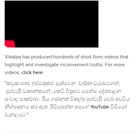
Vikalpa has produced hundreds of short-form videos that
highlight and investigate inconvenient truths. For more
videos,
click here
.
"කටුක සත්‍ය ඉස්මතුකර දැක්වෙන වාර්තා වැඩසටහන්,
පුරවැසි වෘතාන්තයන්, කෙටි චිත්‍රපට මෙන්ම දේශපාලන
සංවාද, සාකච්ඡා, සිය ගණනක් විකල්ප පුරවැසි වෙබ් අඩවිය
නිශ්පාදනය කර ඇත. පිවිසෙන්න අපගේ
YouTube
වීඩියෝ
චැනලයට."