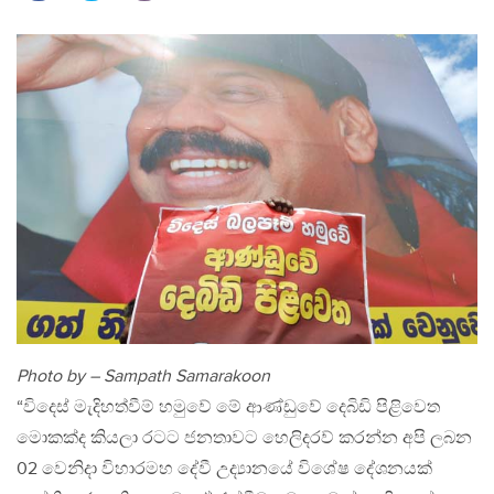
Photo by – Sampath Samarakoon
“විදෙස් මැදිහත්වීම් හමුවේ මේ ආණ්ඩුවේ දෙබිඩි පිළිවෙත
මොකක්ද කියලා රටට ජනතාවට හෙලිදරව් කරන්න අපි ලබන
02 වෙනිදා විහාරමහ දේවී උද්‍යානයේ විශේෂ දේශනයක්