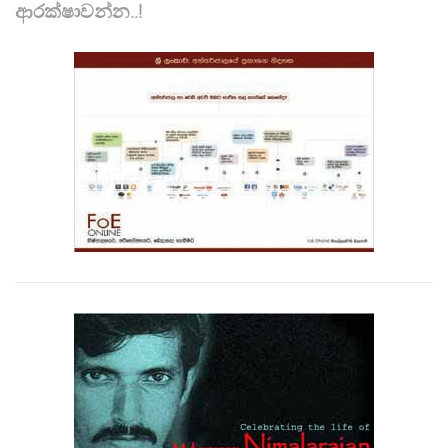
ආරක්ෂාවන්න..!