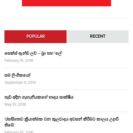
POPULAR
RECENT
සෙක්ස් ඇන්ඩ් ලව් – බ්‍රා සහ ‘ලේ’
February 15, 2016
සම ලිංගිකයෝ
September 9, 2013
පෑඩ් අඳින ගැහැනියකගේ හෘදය සාක්ෂිය
May 10, 2019
‘රහසිගතව ක්‍රියාත්මක වන කුලවාදය අවසන් කිරීමට කාලය උදාවී
තිබේ.’
February 15, 2016