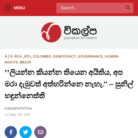
S
Search
MENU
k
for:
i
p
t
o
m
À·ƑÀ·’À¶‚À·„À¶½
,
COLOMBO
,
DEMOCRACY
,
GOVERNANCE
,
HUMAN
a
RIGHTS
,
MEDIA
i
‛‛ලියන්න කියන්න තියෙන අයිතිය, අප
n
c
මරා දැමුවත් අත්හරින්නෙ නැහැ.’’ – සුනිල්
o
හඳුන්නෙත්ති
n
t
KARAPOTHTHA
e
on
May 30, 2011
n
t