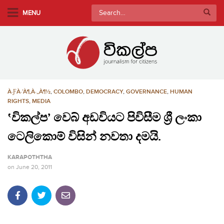
S
Search
MENU
k
for:
i
p
t
o
m
À·ƑÀ·’À¶‚À·„À¶½
,
COLOMBO
,
DEMOCRACY
,
GOVERNANCE
,
HUMAN
a
RIGHTS
,
MEDIA
i
‛විකල්ප’ වෙබ් අඩවියට පිවිසීම ශ්‍රී ලංකා
n
c
ටෙලිකොම් විසින් නවතා දමයි.
o
n
KARAPOTHTHA
t
on
June 20, 2011
e
n
t