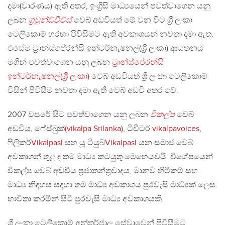
දමා(වාරණය) ඇති අතර, ඉංග්‍රීසි මාධ්‍යයෙන් පවත්වාගෙන යනු
ලබන
ග්‍රවුන්ඩ්වීව්ස්
වෙබ් අඩවියත් මේ වන විට ශ්‍රී ලංකා
ටෙලිකොම් හරහා පිවිසිමට ඇති අවකාශයන් නවතා දමා ඇත.
එසේම ට්‍රාන්ස්පේරන්සි ඉන්ටර්නැෂනල්(ශ්‍රී ලංකා) ආයතනය
මගින් පවත්වාගෙන යනු ලබන
ට්‍රාන්ස්පේරන්සි
ඉන්ටර්නැෂනල්(ශ්‍රී ලංකා)
වෙබ් අඩවියත් ශ්‍රී ලංකා ටෙලිකොම්
විසින් පිවිසීම නවතා දමා ඇති වෙබ් අඩවි අතර වේ.
2007 වසරේ සිට පවත්වාගෙන යනු ලබන
විකල්ප
වෙබ්
අඩවිය, ෆේස්බුක්
(vikalpa Srilanka)
, ටිවීටර්
vikalpavoices
,
ෆිලිකර්
Vikalpasl
සහ යූ ටියුබ්
Vikalpasl
යන සමාජ වෙබ්
අවකාශන් තුළ ද තම මාධ්‍ය කටයුතු මෙහෙයවයි. විශේෂයෙන්
විකල්ප වෙබ් අඩවිය ප්‍රජාතන්ත්‍රවාදය, මානව හිමිකම් සහ
මාධ්‍ය නිදහස සදහා තම මාධ්‍ය අවකාශය පුරවැසි මාධ්‍යක් ලෙස
භාවිතා කරමින් සිටි පුරවැසි මාධ්‍ය අවකාශයකි.
ශ්‍රී ලංකා ටෙලිකොම් අන්තර්ජාල සේවාවෙන් පිවිසීමට