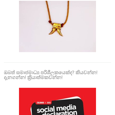
ඔබත් සමාජමාධ්‍ය පරිශීලකයෙක්ද? කියවන්න!
දැනගන්න! ක්‍රියාත්මකවන්න!