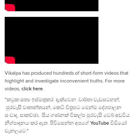
Vikalpa has produced hundreds of short-form videos that
highlight and investigate inconvenient truths. For more
videos,
click here
.
"කටුක සත්‍ය ඉස්මතුකර දැක්වෙන වාර්තා වැඩසටහන්,
පුරවැසි වෘතාන්තයන්, කෙටි චිත්‍රපට මෙන්ම දේශපාලන
සංවාද, සාකච්ඡා, සිය ගණනක් විකල්ප පුරවැසි වෙබ් අඩවිය
නිශ්පාදනය කර ඇත. පිවිසෙන්න අපගේ
YouTube
වීඩියෝ
චැනලයට."