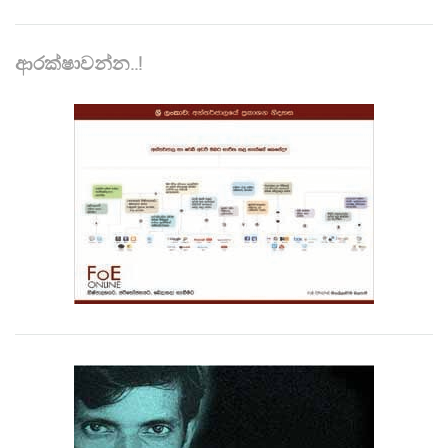
ආරක්ෂාවන්න..!