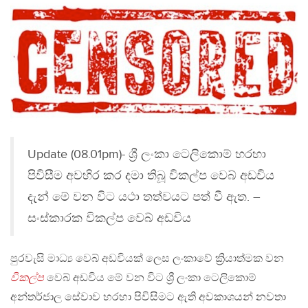
Update (08.01pm)- ශ්‍රී ලංකා ටෙලිකොම් හරහා
පිවිසීම අවහිර කර දමා තිබූ විකල්ප වෙබ් අඩවිය
දැන් මේ වන විට යථා තත්වයට පත් වී ඇත. –
සංස්කාරක විකල්ප වෙබ් අඩවිය
පුරවැසි මාධ්‍ය වෙබ් අඩවියක් ලෙස ලංකාවේ ක්‍රියාත්මක වන
විකල්ප
වෙබ් අඩවිය මේ වන විට ශ්‍රී ලංකා ටෙලිකොම්
අන්තර්ජාල සේවාව හරහා පිවිසිමට ඇති අවකාශයන් නවතා