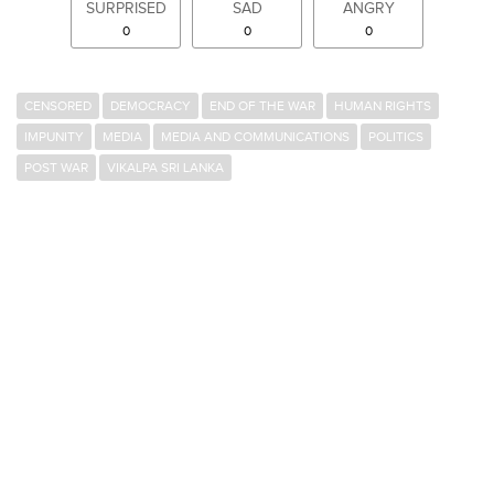
SURPRISED
SAD
ANGRY
0
0
0
CENSORED
DEMOCRACY
END OF THE WAR
HUMAN RIGHTS
IMPUNITY
MEDIA
MEDIA AND COMMUNICATIONS
POLITICS
POST WAR
VIKALPA SRI LANKA