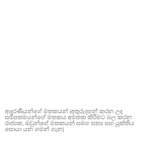
ආදරණීයන්ගේ මතකයන් (අතුරුදහන් කරන ලද
සමීපතමයන්ගේ මතකය අමතක කිරීමට බල කරන
රාජ්‍යක, ඔවුන්ගේ මතකයන් සමග සත්‍ය සහ යුක්තිය
සොයා යන ගමන් ගැන)