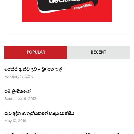
POPULAR
RECENT
සෙක්ස් ඇන්ඩ් ලව් – බ්‍රා සහ ‘ලේ’
February 15, 2016
සම ලිංගිකයෝ
September 9, 2013
පෑඩ් අඳින ගැහැනියකගේ හෘදය සාක්ෂිය
May 10, 2019