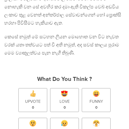
නොහැකි වන සේ අවහිර කර දමා ඇති විකල්ප වෙබ් අඩවිය
ලංකාව තුළ වෙනත් අන්තර්ජාල සේවාවන්ගෙන් හෝ ප්‍රොක්සි
හරහා පිවිසීමට හැකියාව ඇත.
කෙසේ නමුත් මේ සටහන ලියන මෙ‍ාහොත වන විට නැවත
වරක් යතා‍ තත්වයට පත් වී අති නමුත්, අද සවස් කාලය පුරාම
මෙම ව්‍යාකූලත්වය පැන නැගී තිබුණි.
What Do You Think ?
UPVOTE
LOVE
FUNNY
0
0
0