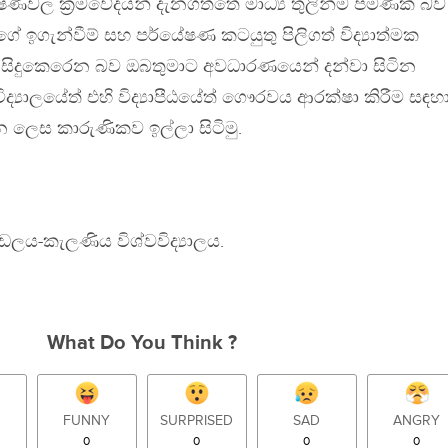
ණවල ක්‍රමවේදයන් දැනගත්තේ මාධ්‍ය තුලින්ම පමණක් බව
ේ ඉගැන්වීම් සහ පර්යේෂණ කටයුතු පිලිගත් විද්‍යාත්මක
සිදුකෙරෙන බව ඔබතුමාට අවධාරණයෙන් දන්වා සිටින
ද්‍යාලයේත් එහි විද්‍යාපීඨයේත් ගෞරවය ආරක්ෂා කිරීම සඳහ
 ලෙස කාරුණිකව ඉල්ලා සිටිමු.
්ඩලය-කැලණිය විශ්වවිද්‍යාලය.
What Do You Think ?
FUNNY
SURPRISED
SAD
ANGRY
0
0
0
0