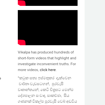
Vikalpa has produced hundreds of
short-form videos that highlight and
investigate inconvenient truths. For
more videos,
click here
.
"කටුක සත්‍ය ඉස්මතුකර දැක්වෙන
වාර්තා වැඩසටහන්, පුරවැසි
වෘතාන්තයන්, කෙටි චිත්‍රපට මෙන්ම
දේශපාලන සංවාද, සාකච්ඡා, සිය
ගණනක් විකල්ප පුරවැසි වෙබ් අඩවිය