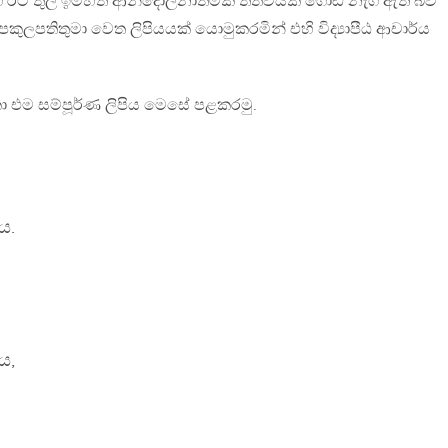
් සමග රට තුල ඉමහත් ආන්දෝලනාත්මක තත්වයක් ගොඩ නැගී ඇති බව
පකුලපතිතුමා වෙත ලිපියයක් යොමුකරමින් එහි විද්‍යාපීඨ ආචාර්ය
 එම සම්පූර්ණ ලිපිය මෙසේ පළකරමු.
ය.
ය,