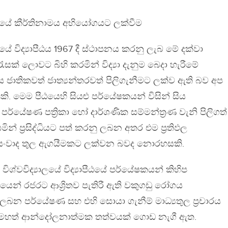
ාලයේ කීර්තිනාමය අභියෝගයට ලක්වීම
ලයේ විද්‍යාපීඨය 1967 දී ස්ථාපනය කරනු ලැබ මේ දක්වා
් රැසක් ලොවට බිහි කරමින් විද්‍යා දැනුම බෙදා හැරීමේ
ෙස ජාතිකවත් ජාත්‍යන්තරවත් පිලිගැනීමට ලක්ව ඇති බව අප
ි. මෙම පීඨයෙහි සියළු පර්යේෂකයන් විසින් සිය
පර්යේෂණ පත්‍රිකා හෝ දාර්ශණික සම්මන්ත්‍රණ වැනි පිලිගත්
ින් ප්‍රසිද්ධියට පත් කරනු ලබන අතර එම ප්‍රතිඵල
‍රීය සංවාද තුල ඇගයීමකට ලක්වන බවද නොරහසකි.
ශ්වවිද්‍යාලයේ විද්‍යාපීඨයේ පර්යේෂකයන් කිහිප
ෙන් රජරට ආශ්‍රිතව පැතිරී ඇති වකුගඩු රෝගය
බන පර්යේෂණ සහ එහි සොයා ගැනීම් මාධ්‍යතුල ප්‍රචාරය
 ඉමහත් ආන්දෝලනාත්මක තත්වයක් ගොඩ නැගී ඇත.