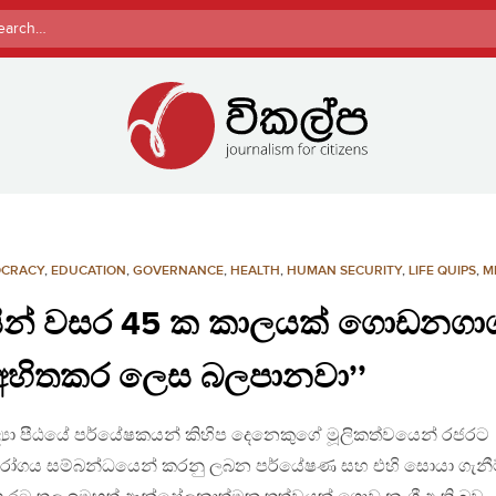
rch
CRACY
,
EDUCATION
,
GOVERNANCE
,
HEALTH
,
HUMAN SECURITY
,
LIFE QUIPS
,
M
 විසින් වසර 45 ක කාලයක් ගොඩනගා
 අහිතකර ලෙස බලපානවා’’
ිද්‍යා පීඨයේ පර්යේෂකයන් කිහිප දෙනෙකුගේ මූලිකත්වයෙන් රජරට
ගඩු රෝගය සම්බන්ධයෙන් කරනු ලබන පර්යේෂණ සහ එහි සොයා ගැනී