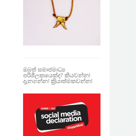
ඔබත් සමාජමාධ්‍ය
පරිශීලකයෙක්ද? කියවන්න!
දැනගන්න! ක්‍රියාත්මකවන්න!