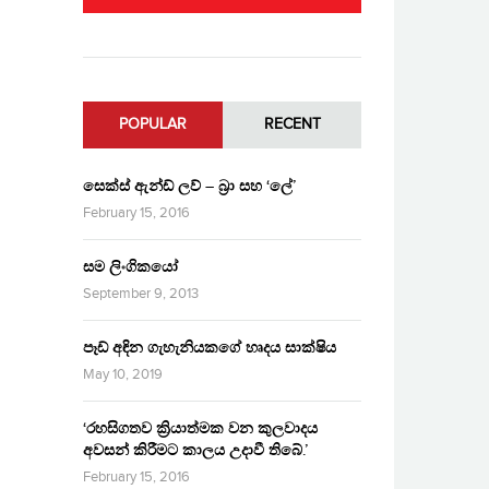
POPULAR
RECENT
සෙක්ස් ඇන්ඩ් ලව් – බ්‍රා සහ ‘ලේ’
February 15, 2016
සම ලිංගිකයෝ
September 9, 2013
පෑඩ් අඳින ගැහැනියකගේ හෘදය සාක්ෂිය
May 10, 2019
‘රහසිගතව ක්‍රියාත්මක වන කුලවාදය
අවසන් කිරීමට කාලය උදාවී තිබේ.’
February 15, 2016