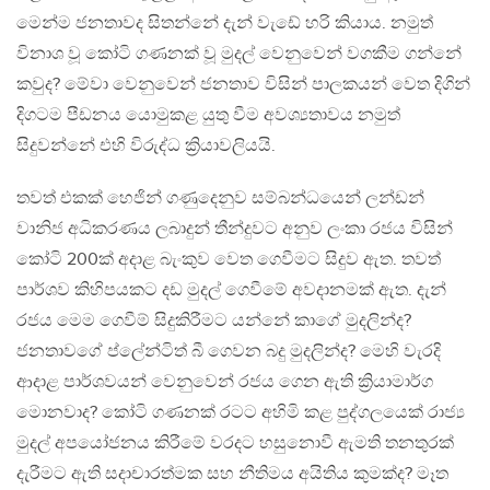
මෙන්ම ජනතාවද සිතන්නේ දැන් වැඩේ හරි කියාය. නමුත්
විනාශ වූ කෝටි ගණනක් වූ මුදල් වෙනුවෙන් වගකීම ගන්නේ
කවුද? මේවා වෙනුවෙන් ජනතාව විසින් පාලකයන් වෙත දිගින්
දිගටම පීඩනය යොමුකළ යුතු වීම අවශ්‍යතාවය නමුත්
සිදුවන්නේ එහි විරුද්ධ ක්‍රියාවලියයි.
තවත් එකක් හෙජින් ගණුදෙනුව සම්බන්ධයෙන් ලන්ඩන්
වානිජ අධිකරණය ලබාදුන් තීන්දුවට අනුව ලංකා රජය විසින්
කෝටි 200ක් අදාළ බැංකුව වෙත ගෙවීමට සිදුව ඇත. තවත්
පාර්ශව කිහිපයකට දඩ මුදල් ගෙවීමේ අවදානමක් ඇත. දැන්
රජය මෙම ගෙවීම් සිදුකිරීමට යන්නේ කාගේ මුදලින්ද?
ජනතාවගේ ප්ලේන්ටිත් බී ගෙවන බදු මුදලින්ද? මෙහි වැරදි
ආදාළ පාර්ශවයන් වෙනුවෙන් රජය ගෙන ඇති ක්‍රියාමාර්ග
මොනවාද? කෝටි ගණනක් රටට අහිමි කළ පුද්ගලයෙක් රාජ්‍ය
මුදල් අපයෝජනය කිරීමේ වරදට හසුනොවී ඇමති තනතුරක්
දැරීමට ඇති සදාචාරත්මක සහ නීතිමය අයිතිය කුමක්ද? මෑත