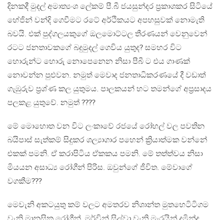
දිනකදී මුදල් අමාත්‍යංශ ලේකම් පී.බී ජයසුන්දර ප්‍රකාශකර සිටියේ
හේජින් වන්දි ගෙවීමට රටේ අර්ථිකයට අපහසුවක් නොමැති
බවයි. එක් පුද්ගලයකුගේ ඔලමොට්ටල තීරණයන් වෙනුවෙන්
රටට ජනතාවකගේ බදුමුදල් ගෙවිය යුතුද? සමහර විට
හොරුන්ට හොරු නොපෙනෙන නිසා පීබී ට එය ගාණක්
නොවන්න පුළුවන. නමුත් මෙවාද ජනතාධිකරණයේ දී වඩාත්
ගැඹුරුව ප්‍රශ්ණ කල යුතුමය. පාලකයන් හට තමන්ගේ අප්‍රසාදය
පලකළ යුතුවේ. නමුත් ????
මේ මොහොත වන විට ලංකාවේ රජයේ රෝහල් වල පවතින
බයිපාස් සැත්කම් සිදුකර ශල්‍යාගාර පහෙන් ක්‍රියාත්මක වන්නේ
එකක් පමනි. ඒ කරාපිටිය ඒකකය පමනි. මේ තත්ත්වය නිසා
මියයන අසාධ්‍ය රෝගීන් පිරිස. ඔවුන්ගේ ජීවිත. මේවාගේ
වගකීම???
මෙවැනි අකටයුතු කම් වලට අමතරව නිශාන්ත මුතහෙටිටිගම
වැනි මානසික රෝගීන්. මර්වින් සිල්වා වැනි මැරයින් දුමින්ද