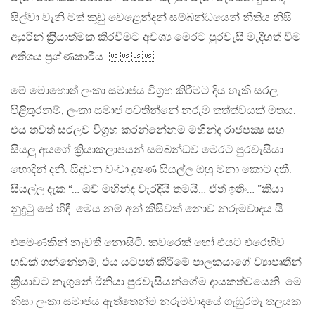
සිල්වා වැනි මත් කුඩු වෙළෙන්දන් සම්බන්ධයෙන් නීතිය නිසි
අයුරින් ක්‍රිියාත්මක කිරවීමට අවශ්‍ය මෙරට පුරවැසි මැදිහත් වීම
අතිශය ප්‍රශ්ණකාරීය. 
මේ මොහොත් ලංකා සමාජය විග්‍රහ කිරීමට දිය හැකි සරල
පිළිතුරනම්, ලංකා සමාජ පවතින්නේ නරුම තත්ත්වයක් මතය.
එය තවත් සරලව විග්‍රහ කරන්නේනම මහින්ද රාජපක්‍ෂ සහ
සියලු අයගේ ක්‍රියාකලාපයන් සම්බන්ධව මෙරට පුරවැසියා
හොදින් දනී. සිදුවන වංචා දූෂණ සියල්ල ඔහු මනා කොට දකී.
සියල්ල දැක “… ඔව් මහින්ද වැරදියි තමයි… ඒත් ඉතිං… ”කියා
නුදුටු සේ හිඳී. මෙය නම් අන් කිසිවක් නොව නරුමවාදය යි.
එපමණකින් නැවතී නොසිටී. කවරෙක් හෝ එයට එරෙහිව
හඬක් ගන්නේනම්, එය යටපත් කිරීමේ පාලකයාගේ ව්‍යාපෘතීන්
ක්‍රියාවට නැගුනේ ඊනියා පුරවැසියන්ගේම දායකත්වයෙනි. මේ
නිසා ලංකා සමාජය ඇත්තෙන්ම නරුමවාදයේ ගැඹුරමැ තලයක