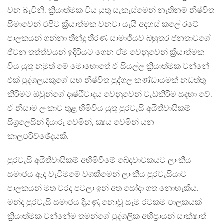
වන බැවිනි. ක්‍රියාත්මක විය යුතු සැකැස්මෙන් නැතිනම් නිෂ්චිත
සීමාවෙන් එපිට ක්‍රියාත්මක වනවා යැයි අදහස් කලේ රටේ
පාලකයන් ගන්නා තීන්දු තීරණ සාමාජීයව බහුතර ජනතාවගේ
ජීවන තත්ත්වයන් ඉදිරියට ගෙන ඒම වෙනුවෙන් ක්‍රියාත්මක
විය යුතු නමුත් මේ මොහොතේ ඒ සියල්ල ක්‍රියාත්මක වන්නේ
එක් පුද්ගලයකුගේ සහ නිෂ්චිත පුද්ගල කණ්ඩායමක් නඩත්තු
කිරීමට ඔවුන්ගේ දෘෂ්ඨිවාදය වෙනුවෙන් වැඩකිරීම සඳහා වේ.
ඒ නිසාම ලංකාව තුළ හිමිවිය යුතු පුරවැසි අයිතිවාසිකම්
සීග්‍රලෙසින් දියාරු වෙමින්, ක්‍ෂය වෙමින් යන
කාලපරිච්ඡේදයකි.
පුරවැසි අයිතිවාසිකම් අහිමිවීමේ ඛේදවාචකයට ලාංකීය
සමාජය ඇද වැටීමමේ වගකීමෙන් ලාංකීය පුරවැසියාට
පාලකයන් මත වරද පටලා ඉන් අත සෝදා ගත නොහැකිය.
මන්ද පුරවැසි සමාජය දියුණු නොවූ සෑම රටකම පාලකයක්
ක්‍රියාත්මක වන්නේම තමන්ගේ පුද්ගලික අභිප්‍රායන් සාක්ෂාත්