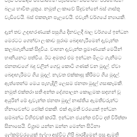
වැඩි වීමකදීම මගියාගෙන් පැත්තෙන් තමන්ගේ පරිභෝජන
බලය භාවිත යුතුය. නමුත් ලංකාවේ සිදුවන්නේ බස් ගාස්තු
වැඩිවෙයි. බස් එකතැන පැලවෙයි. එවැනි වර්ගයේ න්‍යායකි.
දැන් තව උදාහරණයක් පසුගිය දිනවලදී බාල වර්ගයේ ඉන්ධන
මෙරටට ගෙන්වා ලංකාව පුරාම බෙදාහැරීමෙන් දැවැන්ත
කලබගෑනියක් සිදුවිය. වාහන දැවැන්ත ප්‍රමාණයක් මෙයින්
හානියනට පත්විය. ඊට අමතර එම ඉන්ධන මිලට ගැනීමට
ජනතාවගේ බදු වලින් ගෙවූ කොටි ගණක් වන මුදල්. ඒවා
බෙදාහැරීමට ගිය මුදල්. නැවත එක්කාසු කිරීමට ගිය මුදල්.
ඇත්තෙන්ම මෙය පැහැදිලි ලෙසම ජනතා මුදල් ගසාකෑමකි.
නමුත් එක්තරා සති අන්ත දේශපාලන කොළමක සඳහන් වූ
අයුරින් මේ දැවැන්ත ජනතා මුදල් නාස්තිය ඇමතිවරුන්ට
හිනාවෙන්ට ජෝක් එකකි. එක් ඇමති වරයෙක් ඉන්ධන
සම්බන්ධ විහිළුවක් කරයි. ඉන්ධන ජයන්ත එවිට දත් විරිත්තා
සිනාසෙයි. විශ්‍රාම යන්න ඔන්න මෙන්න සිටිනා
ලේකම්වරයෙක් ඉල්ලා අස්වීට ලිපි බාරදීමෙන් පසු ඇමති