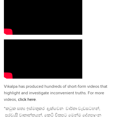
Vikalpa has produced hundreds of short-form videos that
highlight and investigate inconvenient truths. For more
videos,
click here
.
"කටුක සත්‍ය ඉස්මතුකර දැක්වෙන වාර්තා වැඩසටහන්,
පුරවැසි වෘතාන්තයන්, කෙටි චිත්‍රපට මෙන්ම දේශපාලන