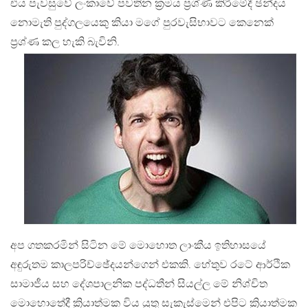
එය පැවසුවේ ලංකාවේ පවතින ක්‍රමය ප්‍රශ්ණ කිරීමේදී ඡන්දය
නොමැති පුද්ගලයෙකු කියා මගේ පුරවැසිභාවට කෙනෙක්
ප්‍රශ්ණ කල හැකි බැවිනි.
අප ගතකරමින් සිටින මේ මොහොත ලාංකීය ඉතිහාසයේ
අඳුරුතම කාලපරිච්ඡේදයන්ගෙන් එකකි. හේතුව රටේ ආර්ථික
සාමාජීය සහ දේශපාලනික පද්ධතීන් සියල්ල මේ නිශ්චිත
මොහොතේදී ක්‍රියාත්මක විය යුතු සැකැස්මෙන් එපිට ක්‍රියාත්මක