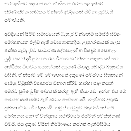
කරගැනීමට සඳහාම වේ. ඒ නිසාම රටක පැවැත්මේ
තීරණාත්මක සාධකය වන්නේ අවදියෙන් සිටිනා පුරවැසි
සමාජයකි.
අවදියෙන් සිටීම සමාජයෙන් බැහැර වන්නේම සමස්ථ ස්ව්‍යං
මෝහනයක එල්ඹ ඇති මොහොතකදීය. උදාහරණයක් ලෙස
ජාතික ගැටලුවට සාධාරණ දේශපාලනික විසඳුම් පසෙකලා
යුද්ධයෙන් දමිළ ව්‍යාපාරය විනාශ කරන්නට පාලකයන් හට
දෘෂ්ඨීමය විභවය සපයන්නේ දකුණේ සිංහල බෞද්ධ බහුතරය
විසිනි. ඒ නිසාම මේ මොහොතේ දකුණේ සමස්ථය සිතන්නේ
දෙමළ විමුක්ති ව්‍යාපාරය විනාශ කිරීම හාරහා පාලකයන්
මෙරට සුඛිත මුදිත දේශයක් කරනු ඇති කියා වේ. අන්න එය මේ
මොහොතේ පත්ව ඇති ස්වයං මෝහනයයි. නැතිනම් දකුණ
ලබනා ස්වයං වින්දනයයි. නමුත් ගැටුලුව මතුවන්නේ මේ
මෝහනය හෝ ඒ වින්දනය යථාර්ථයට එපිටින් පවතින්නක්
වීමයි. එය දකුණ විසින් නිර්මාණය කරගත් ෆැන්ටසිමය