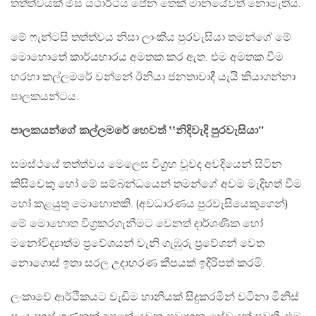
තත්ත්වයක් මිස යථාර්ථය පේන තෙක් මානයේවත් නොමැතිය.
මේ ෆැන්ටසි තත්ත්වය නිසා ලාංකීය පුරවැසියා තමන්ගේ මේ
මොහොතේ කාර්යභාරය අමතක කර ඇත. එම අමතක වීම
හරහා කල්ලමරේ වන්නේ ඊනියා ජනතාවාදී යැයි කියාගන්නා
පාලකයන්ටය.
පාලකයන්ගේ කල්ලමරේ හෙවත් ‛‛නිදිවැදි පුරවැසියා’’
සමස්ථයේ තත්ත්වය මෙලෙස විග්‍රහ වූවද අවදියෙන් සිටින
කිසිවෙකු හෝ මේ සම්බන්ධයෙන් තමන්ගේ අවම මැදිහත් වීම
හෝ කළයුතු මොහොතකි. (අවධාරණය පුරවැසියෙකුගෙන්)
මේ මොහොත විග්‍රකරගැනීමට වෙනත් දාර්ශණික හෝ
මනෝවිද්‍යාත්ම ප්‍රවේශයන් වැනි ගැඹුරු ප්‍රවේශන් වෙත
නොගොස් ඉතා සරල උදාහරණ කීපයක් ඉදිරිපත් කරමි.
ලංකාවේ ආර්ථිකයට වැඩිම හානියක් සිදුකරමින් වටිනා මිනිස්