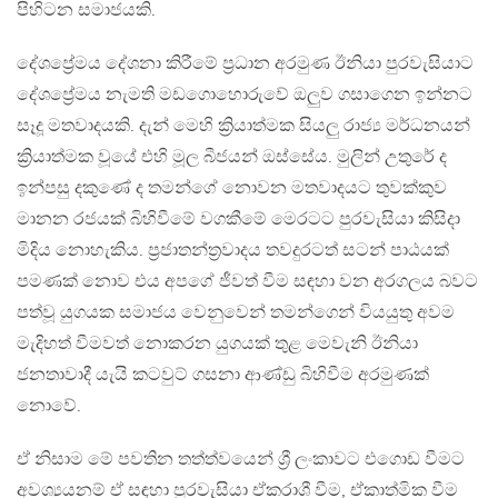
පිහිටන සමාජයකි.
දේශප්‍රේමය දේශනා කිරීමේ ප්‍රධාන අරමුණ ඊනියා පුරවැසියාට
දේශප්‍රේමය නැමති මඩගොහොරුවේ ඔලුව ගසාගෙන ඉන්නට
සෑදූ මතවාදයකි. දැන් මෙහි ක්‍රියාත්මක සියලු රාජ්‍ය මර්ධනයන්
ක්‍රියාත්මක වූයේ එහි මූල බීජයන් ඔස්සේය. මුලින් උතුරේ ද
ඉන්පසු දකුණේ ද තමන්ගේ නොවන මතවාදයට තුවක්කුව
මානන රජයක් බිහිවීමේ වගකීමේ මෙරටට පුරවැසියා කිසිදා
මිදිය නොහැකිය. ප්‍රජාතන්ත්‍රවාදය තවදුරටත් සටන් පාඨයක්
පමණක් නොව එය අපගේ ජීවත් වීම සඳහා වන අරගලය බවට
පත්වූ යුගයක සමාජය වෙනුවෙන් තමන්ගෙන් වියයුතු අවම
මැදිහත් වීමවත් නොකරන යුගයක් තුළ මෙවැනි ඊනියා
ජනතාවාදී යැයි කටවුට් ගසනා ආණ්ඩු බිහිවීම අරමුණක්
නොවේ.
ඒ නිසාම මේ පවතින තත්ත්වයෙන් ශ්‍රී ලංකාවට එගොඩ වීමට
අවශ්‍යයනම් ඒ සඳහා පුරවැසියා ඒකරාශී වීම, ඒකාත්මික වීම