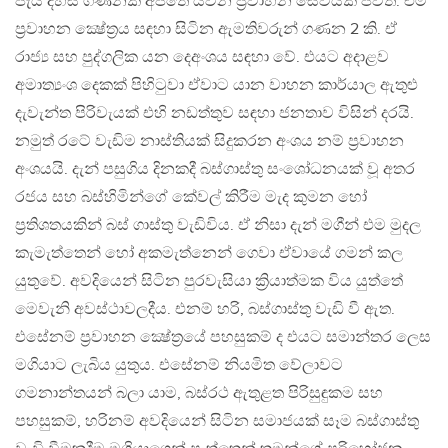
පැය දහස් ගණනක් අපතේ යවන ප්‍රවාහන සේවයක් පවතී. එම
ප්‍රවාහන ක්‍ෂේත්‍රය සඳහා සිටින ඇමතිවරුන් ගණන 2 කි. ඒ
රාජ්‍ය සහ පුද්ගලික යන දෙඅංශය සඳහා වේ. එයට අදාළව
අමාත්‍යංශ දෙකක් පිහිටුවා ඒවාට යාන වාහන කාර්යාල ඇතුළු
දැවැන්ත පිරිවැයක් එහි නඩත්තුව සඳහා ජනතාව විසින් දරයි.
නමුත් රටේ වැඩිම නාස්තියක් සිදුකරන අංශය නම් ප්‍රවාහන
අංශයයි. දැන් පසුගිය දිනකදී බස්ගාස්තු සංශෝධනයක් වූ අතර
රජය සහ බස්හිමින්ගේ කේවල් කිරීම මැද කුමන හෝ
ප්‍රතිශතයකින් බස් ගාස්තු වැඩිවිය. ඒ නිසා දැන් මගීන් එම මුදල
කැමැත්තෙන් හෝ අකමැත්නෙන් ගෙවා ඒවායේ ගමන් කල
යුතුවේ. අවදියෙන් සිටින පුරවැසියා ක්‍රියාත්මක විය යුත්තේ
මෙවැනි අවස්ථාවලදීය. එනම් හරි, බස්ගාස්තු වැඩි වී ඇත.
එසේනම් ප්‍රවාහන ක්‍ෂේත්‍රයේ පහසුකම් ද එයට සමාන්තර ලෙස
මගියාට ලැබිය යුතුය. එසේනම් නියමිත වේලාවට
ගමනාන්තයන් බලා යාම, බස්රථ ඇතුළත පිරිසුඳුකම සහ
පහසුකම්, හරිනම් අවදියෙන් සිටින සමාජයක් සෑම බස්ගාස්තු