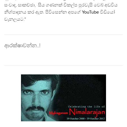
සංවාද, සාකච්ඡා, සිය ගණනක් විකල්ප පුරවැසි වෙබ් අඩවිය
නිශ්පාදනය කර ඇත. පිවිසෙන්න අපගේ
YouTube
වීඩියෝ
චැනලයට."
ආරක්ෂාවන්න..!