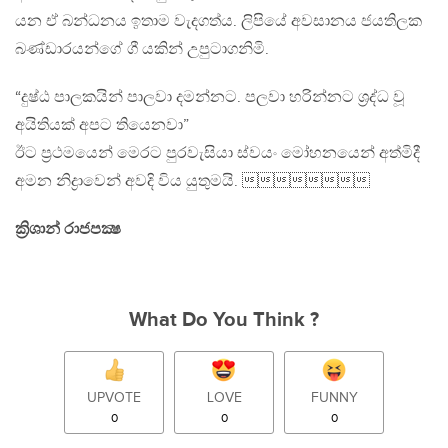
යන ඒ බන්ධනය ඉතාම වැදගත්ය. ලිපියේ අවසානය ජයතිලක
බණ්ඩාරයන්ගේ ගී යකින් උපුටාගනිමි.
“දුෂ්ඨ පාලකයින් පාලවා දමන්නට. පලවා හරින්නට ශ්‍රද්ධ වූ
අයිතියක් අපට තියෙනවා”
ඊට ප්‍රථමයෙන් මෙරට පුරවැසියා ස්වයං මෝහනයෙන් අත්මිදී
අමන නිද්‍රාවෙන් අවදි විය යුතුමයි. 
ක්‍රිශාන් රාජපක්‍ෂ
What Do You Think ?
UPVOTE
LOVE
FUNNY
0
0
0