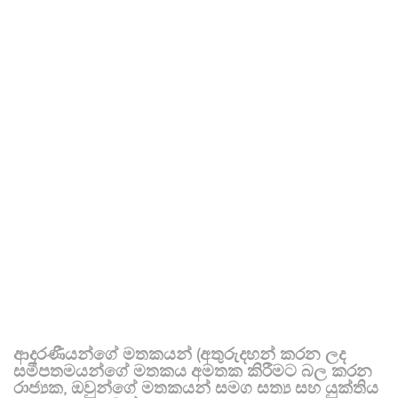
ආදරණීයන්ගේ මතකයන් (අතුරුදහන් කරන ලද
සමීපතමයන්ගේ මතකය අමතක කිරීමට බල කරන
රාජ්‍යක, ඔවුන්ගේ මතකයන් සමග සත්‍ය සහ යුක්තිය