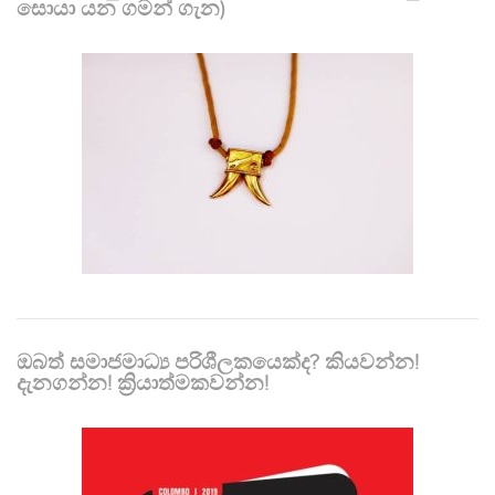
සොයා යන ගමන් ගැන)
ඔබත් සමාජමාධ්‍ය පරිශීලකයෙක්ද? කියවන්න!
දැනගන්න! ක්‍රියාත්මකවන්න!