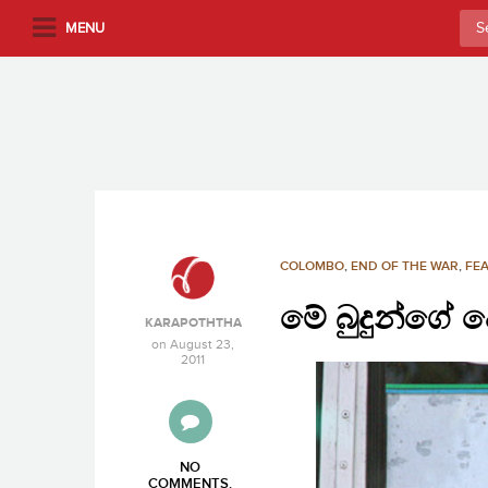
S
Sea
MENU
k
for:
i
p
t
o
m
a
i
n
COLOMBO
,
END OF THE WAR
,
FEA
c
මේ බුදුන්ගේ 
o
KARAPOTHTHA
n
on
August 23,
2011
t
e
n
t
NO
COMMENTS
.