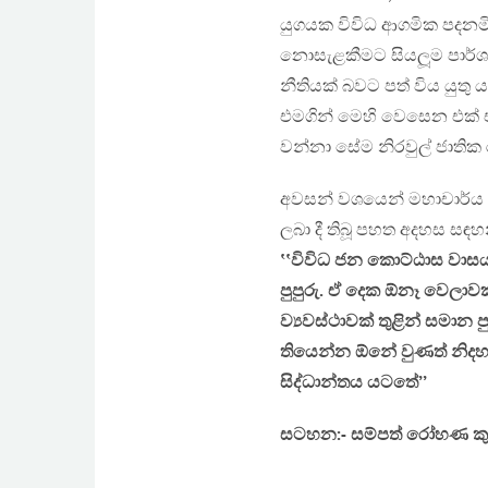
යුගයක විවිධ ආගමික පදනමින
නොසැළකීමට සියලූම පාර්ශව 
නීතියක් බවට පත් විය යුතු ය.
එමගින් මෙහි වෙසෙන එක් එ
වන්නා සේම නිරවුල් ජාතික ර
අවසන් වශයෙන් මහාචාර්ය එ
ලබා දී තිබූ පහත අදහස සඳහ
‛‛විවිධ ජන කොට්ඨාස වා
පුපුරු. ඒ දෙක ඕනෑ වෙලාවක 
ව්‍යවස්ථාවක් තුළින් සමාන
තියෙන්න ඕනේ වුණත් නිදහස
සිද්ධාන්තය යටතේ’’
සටහන:- සම්පත් රෝහණ කු