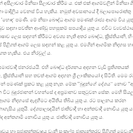
සීලාචාර මිනිසා සීලාචාර කිරීම ය. එක් එක් ආගම්වලින් මිනිසා ශ
ා මාදිලිය වෙනස් විය හැකිය. නමුත් අවසානයේ දී බලාපොරොත්තු
‛හොඳ’ පමණි. මේ නිසා බෞද්ධ ආගම පමණක් රාජ්‍ය ආගම විය යුත
ුව සඳහා පවතින ආණ්ඩු පහසුකම් සපයාදිය යුතු ය. එවිට ව්‍යවස්ථ
ව ලෙස සඳහන් කිරීමට අවශ්‍ය නැති අතර බෞද්ධ, ක්‍රිස්තියානි, හිංද
යයේ පිළිගත් ආගම් ලෙස සඳහන් කළ යුතු ය. එමගින් ආගමික නිදහස හා
 හැකිය. එය නිරවුල් ය.
්‍රික සමාජවාදී ජනරජයයි. එහි බෞද්ධ දර්ශනය අදහන වැඩි ප්‍රතිශතයක්
ිම්, ක්‍රිස්තියානි සහ තවත් ආගම් අදහන ශ්‍රී ලාංකිකයෝ ද සිටිති. මෙම 
 පමණක් ප්‍රකට කළ යුතු නැත. මේක ‛‛බුදුන්ගේ දේශය’’ නොව ‛‛
 විට බුදුරජානන් වහන්සේ ද අප්‍රමානව සතුටුවන සේක. මෙහි සියල
ආගම නිදහසේ ඇදහීමට අයිතිය තිබිය යුතු ය. රට පාලනය කරන
ැසිය යුතුයි. දේශපාලඥයින් ජාතිවාදී හා අන්තවාදී නොවිය යුතු ය
න්තගාමි නොවිය යුතු ය. ජාතිවාදි නොවිය යුතු ය.
ය හා ප්‍රජාතන්ත්‍රවාදය වැනි සංකල්ප ජාත්‍යන්තරව පිළිගත් මෙවැන