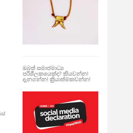
ඔබත් සමාජමාධ්‍ය
පරිශීලකයෙක්ද? කියවන්න!
දැනගන්න! ක්‍රියාත්මකවන්න!
බස්