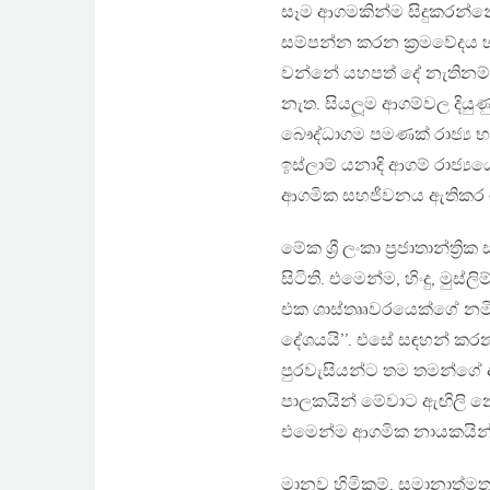
සෑම ආගමකින්ම සිදුකරන්නේ අ
සම්පන්න කරන ක්‍රමවේදය හ
වන්නේ යහපත් දේ නැතිනම් 
නැත. සියලූම ආගම්වල දියුණ
බෞද්ධාගම පමණක් රාජ්‍ය භාෂා
ඉස්ලාම් යනාදි ආගම් රාජ්‍
ආගමික සහජීවනය ඇතිකර ගත
මේක ශ්‍රී ලංකා ප්‍රජාතාන්ත
සිටිති. එමෙන්ම, හිංදු, මුස්ල
එක ශාස්තෲවරයෙක්ගේ නමින්
දේශයයි’’. එසේ සඳහන් කරන
පුරවැසියන්ට තම තමන්ගේ 
පාලකයින් මේවාට ඇඟිලි නොග
එමෙන්ම ආගමික නායකයින්ද අ
මානව හිමිකම්, සමානාත්මතාව