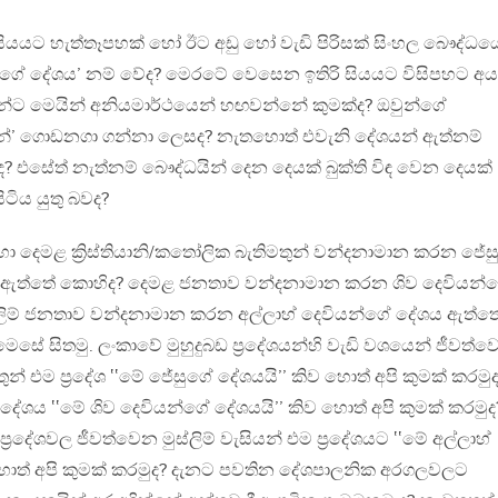
සියයට හැත්තෑපහක් හෝ ඊට අඩු හෝ වැඩි පිරිසක් සිංහල බෞද්ධ
න්ගේ දේශය’ නම් වේද? මෙරටේ වෙසෙන ඉතිරි සියයට විසිපහට අය
න්ට මෙයින් අනියමාර්ථයෙන් හඟවන්නේ කුමක්ද? ඔවුන්ගේ
යන්’ ගොඩනගා ගන්නා ලෙසද? නැතහොත් එවැනි දේශයන් ඇත්නම්
වද? එසේත් නැත්නම් බෞද්ධයින් දෙන දෙයක් බුක්ති විඳ වෙන දෙයක්
ටිය යුතු බවද?
 හා දෙමළ ක්‍රිස්තියානි/කතෝලික බැතිමතුන් වන්දනාමාන කරන ජේසු
ේශය ඇත්තේ කොහිද? දෙමළ ජනතාව වන්දනාමාන කරන ශිව දෙවියන්
ලිම් ජනතාව වන්දනාමාන කරන අල්ලාහ් දෙවියන්ගේ දේශය ඇත්ත
 සිතමු. ලංකාවේ මුහුදුබඩ ප්‍රදේශයන්හි වැඩි වශයෙන් ජීවත්
මතුන් එම ප්‍රදේශ ‛‛මේ ජේසුගේ දේශයයි’’ කිව හොත් අපි කුමක් කරමු
‍රදේශය ‛‛මේ ශිව දෙවියන්ගේ දේශයයි’’ කිව හොත් අපි කුමක් කරමුද
්‍රදේශවල ජීවත්වෙන මුස්ලිම් වැසියන් එම ප්‍රදේශයට ‛‛මේ අල්ලාහ්
හොත් අපි කුමක් කරමුද? දැනට පවතින දේශපාලනික අරගලවලට