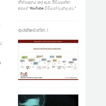
නිශ්පාදනය කර ඇත. පිවිසෙන්න
අපගේ
YouTube
වීඩියෝ චැනලයට."
ි
ආරක්ෂාවන්න..!
වට
ම