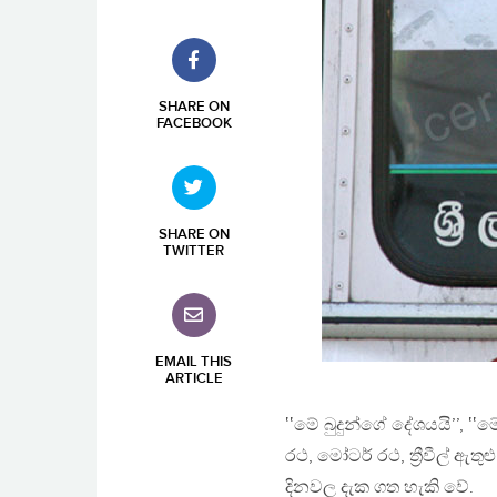
SHARE ON
FACEBOOK
SHARE ON
TWITTER
EMAIL THIS
ARTICLE
‛‛මේ බුදුන්ගේ දේශයයි’’, ‛‛
රථ, මෝටර් රථ, ත්‍රීවීල් 
දිනවල දැක ගත හැකි වේ.