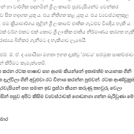
් හා වාර්ගික පදනමින් ශ්‍රී ලංකාවේ පුරවැසියන්ව වෙන්කර
සිත හදාගත යුතු ය. එය නීතිගත කළ යුතු ය. එය ව්‍යවස්ථානුකූල
 එම ක්‍රියාමාර්ගය තුළින් ශ්‍රී ලංකාවේ ජාතික ගැටළුව විසඳිය හැකි ය.
ක් වර්ග එකට එක් කොට ශ්‍රී ලාංකික ජාතිය නිර්මාණය කරගත හැක
ාජ්‍යය බිහිකර ගැනීමට ද හැකියාව ලැබෙයි.
ම්. ඕ. ඒ. ද සොයිසා මහතා ඉහත දැක්වූ ‛රාවය’ සම්මුක සාකච්ඡා
න් කිරීමට කැමැත්තෙමි.
සය කරන රටක භාෂාව සහ ආගම කියන්නේ ඉතාමත්ම භයානක ගිනි
දැල්විලා ගිනි අවුළුවා රට විනාශ කරන්න පුළුවන්. රටක ආණ්ඩුක්‍ර
 පුරවැසියන් සහ සමාන ඉඩ ප්‍රස්ථා කියන කරුණු තහවුරු වෙලා
ින් පසුව අපිට කිසිම ව්‍යවස්ථාවක් ගොඩනගා ගන්න බැරිවුණා මේ
මාර