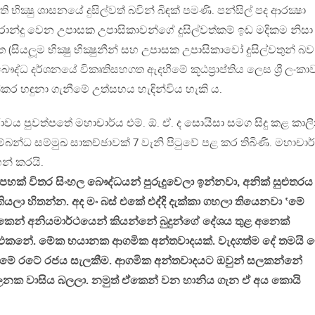
 භික්‍ෂු ශාසනයේ දුසිල්වත් බවින් බිඳක් පමණි. පන්සිල් පද ආරක්‍ෂා
දු වෙන උපාසක උපාසිකාවන්ගේ දුසිල්වත්කම් ඉඩ මදිකම නිසා
සියලූම භික්‍ෂු භික්‍ෂුනීන් සහ උපාසක උපාසිකාවෝ දුසිල්වතුන් බව
ද්ධ දර්ශනයේ විකෘතිසහගත ඇදහීමේ කූඨප්‍රාප්තිය ලෙස ශ්‍රී ලංකා
කර හඳුනා ගැනීමේ උත්සහය හැඳින්විය හැකි ය.
 රාවය පුවත්පතේ මහාචාර්ය එම්. ඕ. ඒ. ද සොයිසා සමග සිදු කළ කා
ම්බන්ධ සම්මුඛ සාකච්ඡාවක් 7 වැනි පිටුවේ පළ කර තිබිණි. මහාචාර
් කරයි.
හක් විතර සිංහල බෞද්ධයන් පුරුදුවෙලා ඉන්නවා, අනික් සුළුතරය
කියලා හිතන්න. අද මං බස් එකේ එද්දි දැක්කා ගහලා තියෙනවා ‛මේ
 ඒකෙන් අනියමාර්ථයෙන් කියන්නේ බුදුන්ගේ දේශය තුළ අනෙක්
එකනේ. මේක භයානක ආගමික අන්තවාදයක්. වැදගත්ම දේ තමයි 
මේ රටේ රජය සැලකීම. ආගමික අන්තවාදයට ඔවුන් සලකන්නේ
ලනක වාසිය බලලා. නමුත් ඒකෙන් වන හානිය ගැන ඒ අය කොයි