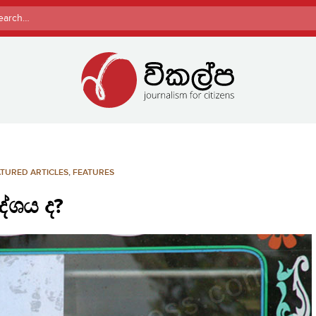
rch
TURED ARTICLES
,
FEATURES
දේශය ද?