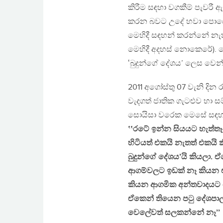
කිරීම සඳහා වගකීම් පැවරී ඇති
කරන බවට උදේ හවා පොරොන්
මෙහිදී සඳහන් කරන්නේ නැත (
මෙහිදී අදහස් නොකෙරේ). බෞ
‛බුදුන්ගේ දේශය’ ලෙස වෙන්
2011 අගෝස්තු 07 වැනි දින
වැදගත් ජාතික ගැටළුව හා ස
සොයිසා වරෙක මෙසේ සඳහන
‛‛රටේ ඉන්න සියයට හැත්තෑප
හිටියත් එකයි නැතත් එකයි 
බුදුන්ගේ දේශය’යි කියලා.
ආගම්වලට ඉඩක් නෑ කියන 
කියන ආගමික අන්තවාදයට 
ඒකෙන් තියෙන පටු දේශපා
වෙලේවත් සලකන්නේ නෑ’’