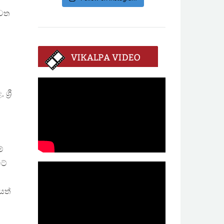
ැවත
්‍රී
ේ
ටේ
යත්