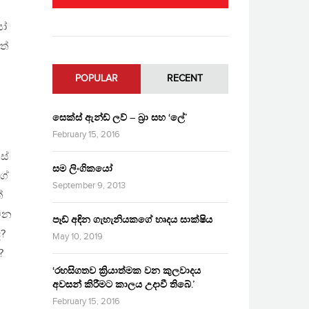
යෝ
ත්
POPULAR
RECENT
සෙක්ස් ඇන්ඩ් ලව් – බ්‍රා සහ ‘ලේ’
February 15, 2016
ස්
සම ලිංගිකයෝ
ගේ
September 9, 2013
ේ
වෙන
පෑඩ් අඳින ගැහැනියකගේ හෘදය සාක්ෂිය
ද?
May 10, 2019
?
‘රහසිගතව ක්‍රියාත්මක වන කුලවාදය
අවසන් කිරීමට කාලය උදාවී තිබේ.’
February 15, 2016