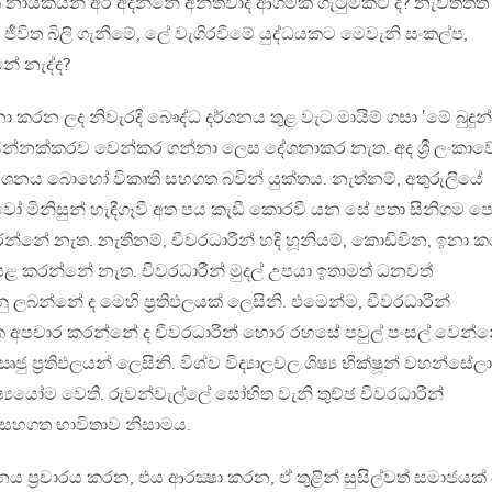
ායකයින් අර අදින්නේ අන්තවාදී ආගමික ගැටුමකට ද? නැවතතත්
 ජීවිත බිලි ගැනීමේ, ලේ වැගිරවීමේ යුද්ධයකට මෙවැනි සංකල්ප,
ේ නැද්ද?
 කරන ලද නිවැරදි බෞද්ධ දර්ශනය තුළ වැට මායිම් ගසා ‛මේ බුදු
ින්නක්කරව වෙන්කර ගන්නා ලෙස දේශනාකර නැත. අද ශ්‍රී ලංකාව
නය බොහෝ විකෘති සහගත බවින් යුක්තය. නැත්නම්, අතුරුලියේ
වෝ මිනිසුන් හැඳීගෑවී අත පය කැඩී කොරවී යන සේ පතා සීනිගම ප
 අඹරන්නේ නැත. නැතිනම්, චීවරධාරීන් හදි හූනියම්, කොඩිවින, ඉනා 
 පළ කරන්නේ නැත. චිවරධාරීන් මුදල් උපයා ඉතාමත් ධනවත්
ලබන්නේ ද මෙහි ප්‍රතිඵලයක් ලෙසිනි. එමෙන්ම, චීවරධාරීන්
ක අපචාර කරන්නේ ද චීවරධාරින් හොර රහසේ පවුල් පංසල් වෙන්න
ප්‍රතිඵලයන් ලෙසිනි. විශ්ව විද්‍යාලවල ශිෂ්‍ය භික්ෂූන් වහන්සේ
ිෂ්‍යයෝම වෙති. රුවන්වැල්ලේ සෝභිත වැනි තුච්ඡ චීවරධාරීන්
ි සහගත භාවිතාව නිසාමය.
 ප්‍රචාරය කරන, එය ආරක්‍ෂා කරන, ඒ තුළින් සුසිල්වත් සමාජයක් 