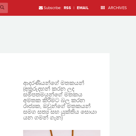
Subscribe:
RSS
|
EMAIL
ARCHIVES
ආදරණීයන්ගේ මතකයන්
(අතුරුදහන් කරන ලද
සමීපතමයන්ගේ මතකය
අමතක කිරීමට බල කරන
රාජ්‍යක, ඔවුන්ගේ මතකයන්
සමග සත්‍ය සහ යුක්තිය සොයා
යන ගමන් ගැන)