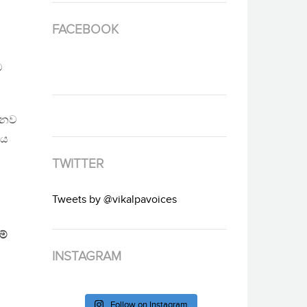
FACEBOOK
ව
ලීනව
්ය
TWITTER
Tweets by @vikalpavoices
මේ
INSTAGRAM
Follow on Instagram