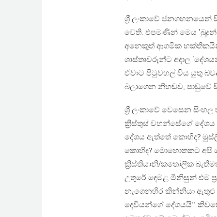
ශ්‍රී ලංකාවේ ජනගහනයෙන් 
වෙති. එපමණින් මෙය ‛බුදු
අනෙකුත් ආගමික භක්තිකයි
ශාස්තෘවරුන්ට අදාල ‛දේශ
ඒවාට පිටුවහල් විය යුතු බ
බලාගෙන නිහඬව, පාඩුවේ සි
ශ්‍රී ලංකාවේ වෙසෙන සිංහල
ක්‍රිස්තුස් වහන්සේගේ ද
දේශය ඇත්තේ කොහිද? මුස්
කොහිද? මොහොතකට අපි මෙසේ
ක්‍රිස්තියානි/කතෝලික බැති
උතුරේ දෙමළ මිනිසුන් එම ප්
නැගෙනහිර කින්නියා ඇතුළු ප
දෙවියන්ගේ දේශයයි’’ කිව