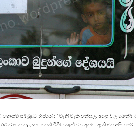
මේ ගෞතම සම්බුද්ධ රාජ්‍යයයි’’ වැනි වැකි පන්සල්, අසපු වල මෙන්ම 
ඇතුළු රථ වාහන වල සහ තවත් විවිධ තැන් වල අලවා ඇති බව අපිට මේ