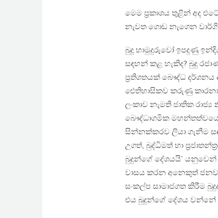
මෙම ප්‍රකාශය තුළින් අද එ
නැවත ගොඩ නැගෙන වාර්ගික
බුදු හාමුදුරුවෝ ඉපදුණු ඉන
සඳහන් කළ හැකිද? බුදු ර
ප්‍රතිශතයක් බෞද්ධ දර්ශනය
ඓතිහාසිකව කරුණු කාරනා කොත
ලංකාව නැමති ජාතික රාජ්‍ය
බෞද්ධාගමික මහන්තත්වයෙන් අ
සින්නක්කරව ලියා ගැනීම 
උගත්, බුද්ධිමත් හා ප්‍රජාත
බුදුන්ගේ දේශයයි’ යනුව
වාසය කරන අනෙකුත් ජනවර්
සංකල්ප සාමාජගත කිරීම බුදුද
එය බුදුන්ගේ දේශය වන්නේ