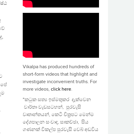
ිෂ්ඨ
ු
ාවේ
ු,
Vikalpa has produced hundreds of
short-form videos that highlight and
රට
investigate inconvenient truths. For
අපේ
more videos,
click here
.
ූම
"කටුක සත්‍ය ඉස්මතුකර දැක්වෙන
වාර්තා වැඩසටහන්, පුරවැසි
.
වෘතාන්තයන්, කෙටි චිත්‍රපට මෙන්ම
දේශපාලන සංවාද, සාකච්ඡා, සිය
ගණනක් විකල්ප පුරවැසි වෙබ් අඩවිය
ි