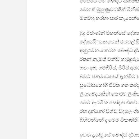
අමතරව මේ බෞද්ධ ආගමික න
වෙනත් මුහුණුවරකින් මිනිස්
මතවාද හරහා පාර කැපෙන්න
බුදු රජාණන් වහන්සේ දේශනා
දේශයයි’ යනුවෙන් රටවල් ස
අනුගමනය කරන බෞද්ධ දර්ශ
රතන නැමති චන්ඩි හාමුදුරු
ගසා අබ, ගම්බිරිස්, මිරිස්
බවට ජනමාධ්‍යයේ දැන්වීම්
සුඛෝපභෝගී ජීවිත ගත කරනු 
ලිංගබේදයකින් තොරව ලිංගි
මෙම ආගමික සෝදාපාළුවේ ඍජු 
රඟ දන්නෝ විශ්ව විද්‍යාල ශ
බිහිවන්නේ ද මෙම විකෘත්ත
ඉහත දැක්වූයේ බෞද්ධ දර්ශනය