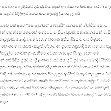
ටේ පවතින හා ඉදිරියට දරුණු විය හැකි ආගමික අන්තවාදය හරහා න
 ගැටුම පිළිබඳව මොනවට පැහැදිලි කරනු ලබයි.
්දියාවේ වත් අපට ‛‛මේ බුදුන්ගේ දේශයයි’’ යනුවෙන් නිශ්චිත කොට
ජාණන් වහන්සේ තෙවරක් මෙරටට වැඩියා වුවත්, ජනගහනයෙන් වැඩි
 ඇදහූවත්, බෞද්ධාගම පදනම් කරගත් අතීත ශිෂ්ඨාචාරය පිළිබඳව
රම් සාකච්ඡා කළත් වර්තමාන ප්‍රජාතන්ත්‍රවාදී ජන සමාජය තුළ, ශ
 නිරවුල්ව ගොඩනගා ගැනීමට අවශ්‍ය නම්, අප සියලු දෙනා මේ
ත් මිදිය යුතුමය. ශ්‍රී ලංකාවේ සමස්ත භූමි ප්‍රමාණය බෞද්ධයින්ට
සඳහා ගන්නා ආගමික අන්තාවාදී උත්සාහයන් වර්ථමානයේ ජීවත්වන
න්ත්‍රවාදී ගති ලක්ෂණ අගය කරන සියලු පුද්ගලයින් බැහැර කළ යුතුය. ‛ම
ෙන් දේශනාකරණ ආත්මාර්ථකාමී මනෝවිකාර සංකල්පය හමුවේ මෙර
ගයන්ට අගතියක් සිදුවනවා නිසැකය. එය අසාධාරණ ය. මෙවැනි
හමටත් නිග්‍රහ කිරීමකි. ශ්‍රී ලංකාවේ සියයට සියයක් බෞද්ධයෝ සිටි
 නැත.